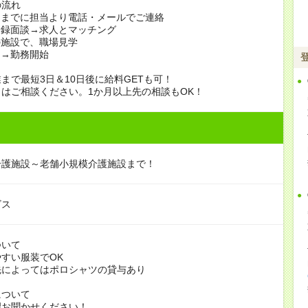
の流れ
日までに担当より電話・メールでご連絡
登録面談→求人とマッチング
の施設で、職場見学
定→勤務開始
まで最短3日＆10日後に給料GETも可！
はご相談ください。1か月以上先の相談もOK！
介護施設～老舗小規模介護施設まで！
ビス
ついて
すい服装でOK
よってはポロシャツの貸与あり
について
お聞かせください！