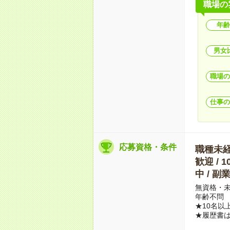
職場の
年齢
男女
職場の
仕事の
応募資格・条件
職種未経験
歓迎 / 
中 / 
無資格・未
年齢不問
★10名以
★履歴書