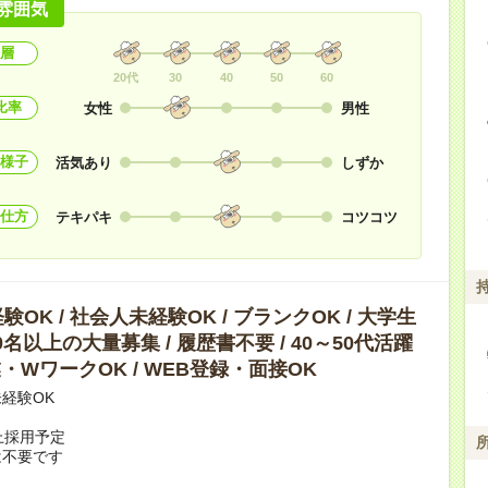
雰囲気
層
20代
30
40
50
60
比率
女性
男性
様子
活気あり
しずか
仕方
テキパキ
コツコツ
OK / 社会人未経験OK / ブランクOK / 大学生
10名以上の大量募集 / 履歴書不要 / 40～50代活躍
副業・WワークOK / WEB登録・面接OK
経験OK
上採用予定
は不要です