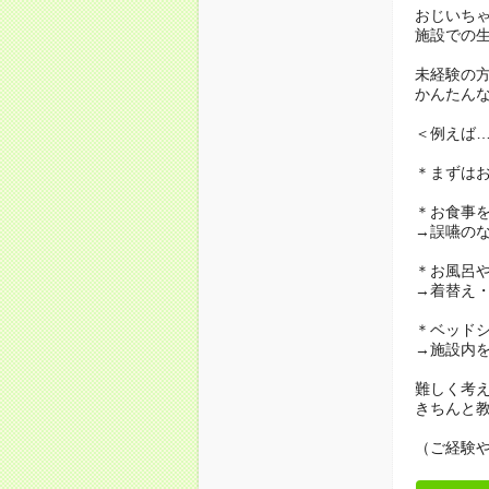
おじいち
施設での
未経験の
かんたん
＜例えば
＊まずは
＊お食事
→誤嚥の
＊お風呂
→着替え
＊ベッド
→施設内
難しく考
きちんと
（ご経験