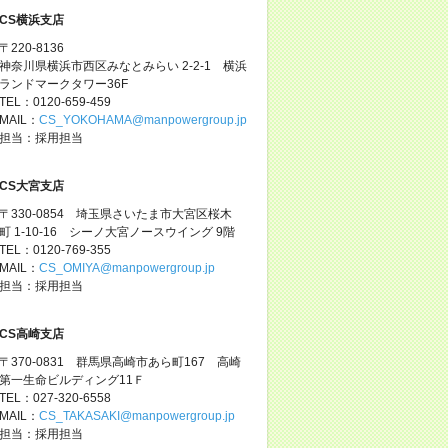
CS横浜支店
〒220-8136
神奈川県横浜市西区みなとみらい 2-2-1 横浜
ランドマークタワー36F
TEL：0120-659-459
MAIL：
CS_YOKOHAMA@manpowergroup.jp
担当：採用担当
CS大宮支店
〒330-0854 埼玉県さいたま市大宮区桜木
町 1-10-16 シーノ大宮ノースウイング 9階
TEL：0120-769-355
MAIL：
CS_OMIYA@manpowergroup.jp
担当：採用担当
CS高崎支店
〒370-0831 群馬県高崎市あら町167 高崎
第一生命ビルディング11Ｆ
TEL：027-320-6558
MAIL：
CS_TAKASAKI@manpowergroup.jp
担当：採用担当