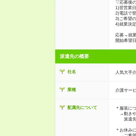
▽応募後
1)翌営業
2)電話で
3)ご希望
4)就業決
応募→就業
開始希望日
派遣先の概要
社名
人気大手
業種
介護サー
配属先について
＊服装に
→動きや
派遣先に
＊お休み
→ご希望