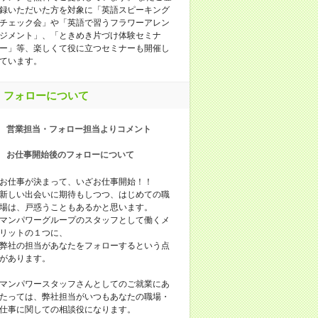
録いただいた方を対象に「英語スピーキング
チェック会」や「英語で習うフラワーアレン
ジメント」、「ときめき片づけ体験セミナ
ー」等、楽しくて役に立つセミナーも開催し
ています。
フォローについて
営業担当・フォロー担当よりコメント
お仕事開始後のフォローについて
お仕事が決まって、いざお仕事開始！！
新しい出会いに期待もしつつ、はじめての職
場は、戸惑うこともあるかと思います。
マンパワーグループのスタッフとして働くメ
リットの１つに、
弊社の担当があなたをフォローするという点
があります。
マンパワースタッフさんとしてのご就業にあ
たっては、弊社担当がいつもあなたの職場・
仕事に関しての相談役になります。