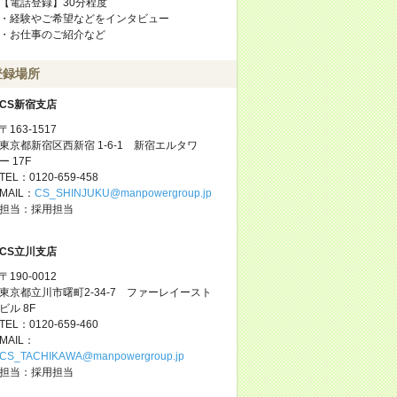
【電話登録】30分程度
・経験やご希望などをインタビュー
・お仕事のご紹介など
登録場所
CS新宿支店
〒163-1517
東京都新宿区西新宿 1-6-1 新宿エルタワ
ー 17F
TEL：0120-659-458
MAIL：
CS_SHINJUKU@manpowergroup.jp
担当：採用担当
CS立川支店
〒190-0012
東京都立川市曙町2-34-7 ファーレイースト
ビル 8F
TEL：0120-659-460
MAIL：
CS_TACHIKAWA@manpowergroup.jp
担当：採用担当