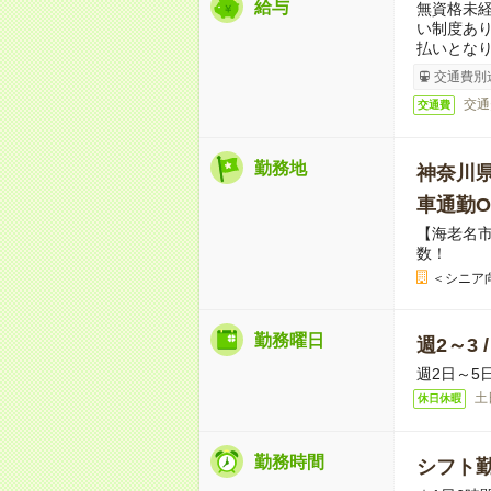
給与
無資格未経
い制度あ
払いとな
交通費別
交通
交通費
勤務地
神奈川
車通勤O
【海老名市
数！
＜シニア
勤務曜日
週2～3 
週2日～5
土
休日休暇
勤務時間
シフト勤