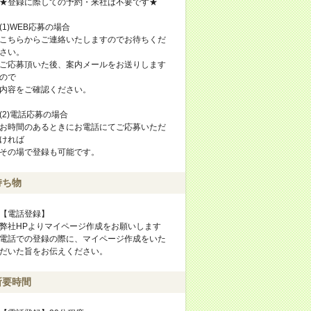
★登録に際しての予約・来社は不要です★
(1)WEB応募の場合
こちらからご連絡いたしますのでお待ちくだ
さい。
ご応募頂いた後、案内メールをお送りします
ので
内容をご確認ください。
(2)電話応募の場合
お時間のあるときにお電話にてご応募いただ
ければ
その場で登録も可能です。
持ち物
【電話登録】
弊社HPよりマイページ作成をお願いします
電話での登録の際に、マイページ作成をいた
だいた旨をお伝えください。
所要時間