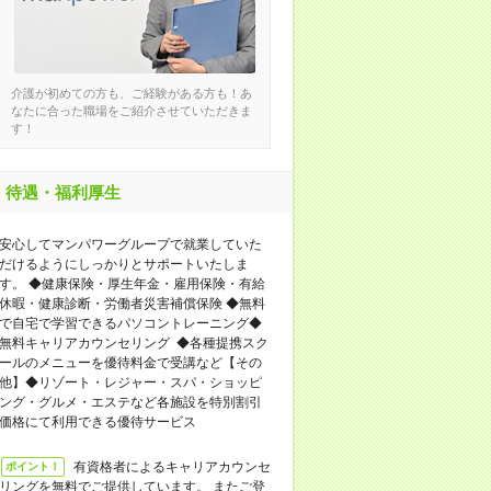
介護が初めての方も、ご経験がある方も！あ
なたに合った職場をご紹介させていただきま
す！
待遇・福利厚生
安心してマンパワーグループで就業していた
だけるようにしっかりとサポートいたしま
す。 ◆健康保険・厚生年金・雇用保険・有給
休暇・健康診断・労働者災害補償保険 ◆無料
で自宅で学習できるパソコントレーニング◆
無料キャリアカウンセリング ◆各種提携スク
ールのメニューを優待料金で受講など【その
他】◆リゾート・レジャー・スパ・ショッピ
ング・グルメ・エステなど各施設を特別割引
価格にて利用できる優待サービス
有資格者によるキャリアカウンセ
ポイント！
リングを無料でご提供しています。 またご登