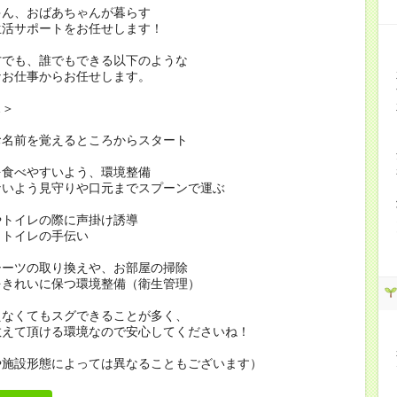
ゃん、おばあちゃんが暮らす
生活サポートをお任せします！
方でも、誰でもできる以下のような
なお仕事からお任せします。
…＞
お名前を覚えるところからスタート
を食べやすいよう、環境整備
ないよう見守りや口元までスプーンで運ぶ
やトイレの際に声掛け誘導
・トイレの手伝い
シーツの取り換えや、お部屋の掃除
をきれいに保つ環境整備（衛生管理）
えなくてもスグできることが多く、
教えて頂ける環境なので安心してくださいね！
や施設形態によっては異なることもございます）