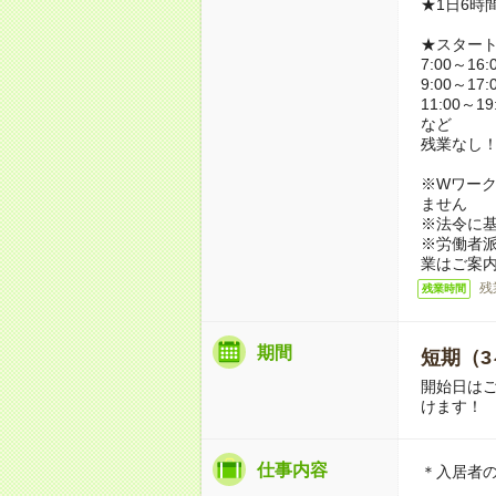
★1日6時
★スター
7:00～16:
9:00～17:
11:00～19
など
残業なし
※Wワーク
ません
※法令に基
※労働者
業はご案
残
残業時間
期間
短期（3
開始日は
けます！
仕事内容
＊入居者