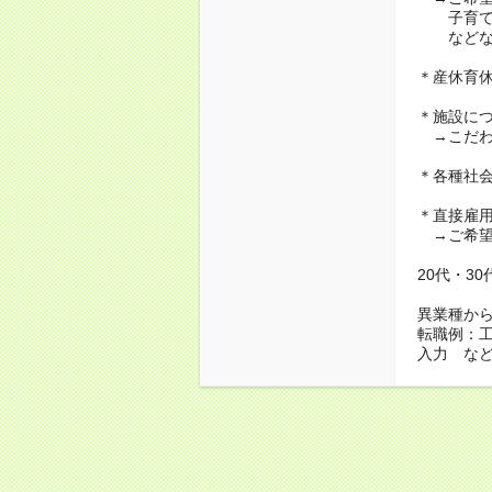
子育て・
などな
＊産休育
＊施設に
→こだわ
＊各種社
＊直接雇
→ご希望
20代・3
異業種か
転職例：
入力 な