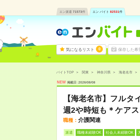
エン派遣
71573
件
エン バイト
82531
件
0
気になるリスト
保存した希
バイトTOP
関東
神奈川県
海老名市
NEW
掲載日 :
2026
/
08
/
08
【海老名市】フルタ
週2や時短も＊ケア
介護関連
職種：
派遣
職種未経験OK
社会人未経験OK