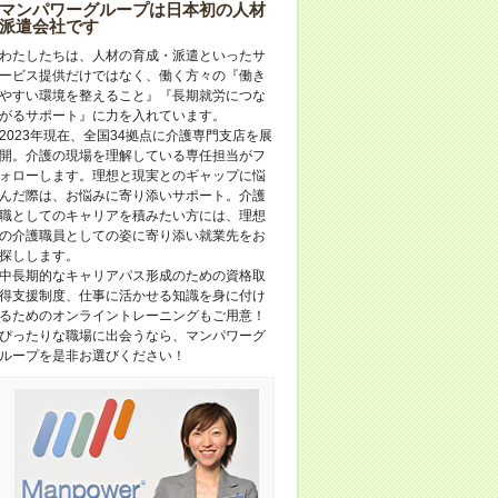
マンパワーグループは日本初の人材
派遣会社です
わたしたちは、人材の育成・派遣といったサ
ービス提供だけではなく、働く方々の『働き
やすい環境を整えること』『長期就労につな
がるサポート』に力を入れています。
2023年現在、全国34拠点に介護専門支店を展
開。介護の現場を理解している専任担当がフ
ォローします。理想と現実とのギャップに悩
んだ際は、お悩みに寄り添いサポート。介護
職としてのキャリアを積みたい方には、理想
の介護職員としての姿に寄り添い就業先をお
探しします。
中長期的なキャリアパス形成のための資格取
得支援制度、仕事に活かせる知識を身に付け
るためのオンライントレーニングもご用意！
ぴったりな職場に出会うなら、マンパワーグ
ループを是非お選びください！