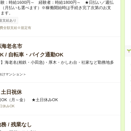
験：時給1600円～ 経験者：時給1800円～ ★日払い／週払
り（月払いも選べます）※稼働開始時は手続き完了次第のお支
ります。
途支給あり
費全額支給※規定有
県海老名市
K / 自転車・バイク通勤OK
】海老名(相鉄・小田急)・厚木・かしわ台・社家など勤務地多
向けマンション＞
/ 土日祝休
日OK（月～金） ★土日休みOK
日休みOK
務 / 残業なし