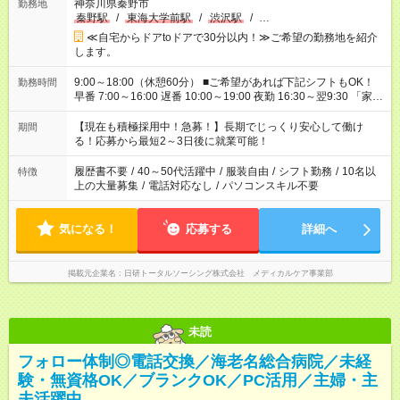
神奈川県秦野市
勤務地
秦野駅
/
東海大学前駅
/
渋沢駅
/
…
≪自宅からドアtoドアで30分以内！≫ご希望の勤務地を紹介
します。
9:00～18:00（休憩60分） ■ご希望があれば下記シフトもOK！
勤務時間
早番 7:00～16:00 遅番 10:00～19:00 夜勤 16:30～翌9:30 「家族
と休みを合わせたい」 「余裕を持って夕飯の準備がしたい」
「できれば残業はしたくない」 など、ご希望を教えてください
【現在も積極採用中！急募！】長期でじっくり安心して働け
期間
ね。 ※Wワーク希望の方へ 今ご覧のお仕事で希望する勤務時間
る！応募から最短2～3日後に就業可能！
と、もう1つのお仕事の勤務時間が 合計で週40時間を超える場
合は応募できません。
履歴書不要
/
40～50代活躍中
/
服装自由
/
シフト勤務
/
10名以
特徴
上の大量募集
/
電話対応なし
/
パソコンスキル不要
気になる！
応募する
詳細へ
掲載元企業名
日研トータルソーシング株式会社 メディカルケア事業部
未読
フォロー体制◎電話交換／海老名総合病院／未経
験・無資格OK／ブランクOK／PC活用／主婦・主
夫活躍中