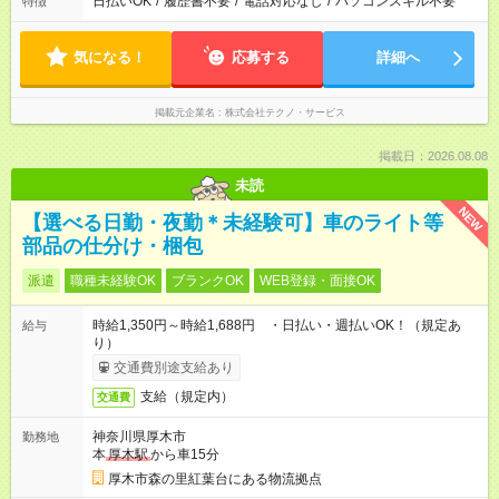
日払いOK
/
履歴書不要
/
電話対応なし
/
パソコンスキル不要
特徴
気になる！
応募する
詳細へ
掲載元企業名
株式会社テクノ・サービス
掲載日：2026.08.08
未読
NEW
【選べる日勤・夜勤＊未経験可】車のライト等
部品の仕分け・梱包
派遣
職種未経験OK
ブランクOK
WEB登録・面接OK
時給1,350円～時給1,688円 ・日払い・週払いOK！（規定あ
給与
り）
交通費別途支給あり
支給（規定内）
交通費
神奈川県厚木市
勤務地
本
厚木駅
から車15分
厚木市森の里紅葉台にある物流拠点