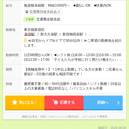
無資格未経験：時給1500円～ ■週払いOK ■扶養内OK
給与
交通費別途支給あり
交通費全額支給
交通費
東京都新宿区
勤務地
新宿駅
/
新大久保駅
/
新宿御苑前駅
/
…
≪自宅からドアtoドアで30分以内！≫ご希望の勤務地を紹介
します。
1日5時間からOK！ ■シフト例 (1)8:00～13:00 (2)10:00～15:00
勤務時間
(3)12:00～17:00 「子どもたちが学校に行く間だけ働きたい」
「余裕を持って夕飯の準備がしたい」 「午前中は働いて、午後
はプライベートの時間にしたい」 など、ご希望を教えてくださ
【積極採用中！】＊1年以上勤務している方が多数！ご応募から
期間
いね。 ※Wワーク希望の方へ 今ご覧のお仕事で希望する勤務時
最短2～3日後の就業も相談可能です！
間と、もう1つのお仕事の勤務時間。 合計で週40時間を超える
場合は応募できません。
履歴書不要
/
40～50代活躍中
/
服装自由
/
シフト勤務
/
10名以
特徴
上の大量募集
/
電話対応なし
/
パソコンスキル不要
気になる！
応募する
詳細へ
掲載元企業名
日研トータルソーシング株式会社 メディカルケア事業部
掲載日：2026.08.08