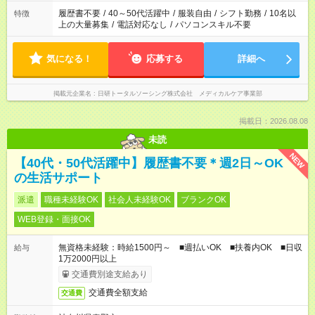
と、もう1つのお仕事の勤務時間が 合計で週40時間を超える場
履歴書不要
/
40～50代活躍中
/
服装自由
/
シフト勤務
/
10名以
特徴
合は応募できません。
上の大量募集
/
電話対応なし
/
パソコンスキル不要
気になる！
応募する
詳細へ
掲載元企業名
日研トータルソーシング株式会社 メディカルケア事業部
掲載日：2026.08.08
未読
NEW
【40代・50代活躍中】履歴書不要＊週2日～OK
の生活サポート
派遣
職種未経験OK
社会人未経験OK
ブランクOK
WEB登録・面接OK
無資格未経験：時給1500円～ ■週払いOK ■扶養内OK ■日収
給与
1万2000円以上
交通費別途支給あり
交通費全額支給
交通費