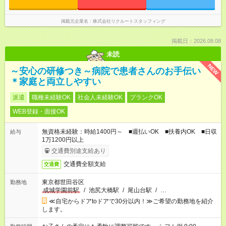
掲載元企業名
株式会社リクルートスタッフィング
掲載日：2026.08.08
未読
NEW
～安心の研修つき～病院で患者さんのお手伝い
＊家庭と両立しやすい
派遣
職種未経験OK
社会人未経験OK
ブランクOK
WEB登録・面接OK
無資格未経験：時給1400円～ ■週払いOK ■扶養内OK ■日収
給与
1万1200円以上
交通費別途支給あり
交通費全額支給
交通費
東京都世田谷区
勤務地
成城学園前駅
/
池尻大橋駅
/
尾山台駅
/
…
≪自宅からドアtoドアで30分以内！≫ご希望の勤務地を紹介
します。