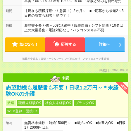
早番 7:00～16:00 遅番 10:00～19:00 「家族と休みを合わせた
い」 「余裕を持って夕飯の準備がしたい」 「できれば残業はし
たくない」 など、ご希望を教えてくださいね。 ※Wワーク希望
【現在も積極採用中！急募！】2カ月～ ■ご応募から最短2～3
期間
の方へ 今ご覧のお仕事で希望する勤務時間と、もう1つのお仕事
日後の就業も相談可能です！
の勤務時間。 合計で週40時間を超える場合は応募できません。
履歴書不要
/
40～50代活躍中
/
服装自由
/
シフト勤務
/
10名以
特徴
上の大量募集
/
電話対応なし
/
パソコンスキル不要
気になる！
応募する
詳細へ
掲載元企業名
日研トータルソーシング株式会社 メディカルケア事業部
掲載日：2026.08.08
未読
NEW
志望動機も履歴書も不要！日収1.2万円～＊未経
験OKの介護
派遣
職種未経験OK
社会人未経験OK
ブランクOK
WEB登録・面接OK
無資格未経験：時給1500円～ ■週払いOK ■扶養内OK ■日収
給与
1万2000円以上