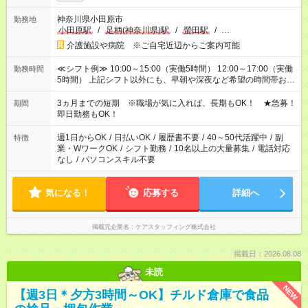
神奈川県小田原市
勤務地
小田原駅
/
足柄(神奈川県)駅
/
螢田駅
/
…
介護施設や病院 ※ご自宅近辺からご案内可能
≪シフト例≫ 10:00～15:00（実働5時間） 12:00～17:00（実働
勤務時間
5時間） 上記シフト以外にも、早朝や深夜など希望の時間帯お聞
かせください！ 事前に担当からヒアリングもしますので、ご安
心ください！
3ヵ月までの短期 ※職場が気に入れば、長期もOK！ ★急募！
期間
即日勤務もOK！
週1日からOK
/
日払いOK
/
履歴書不要
/
40～50代活躍中
/
副
特徴
業・WワークOK
/
シフト勤務
/
10名以上の大量募集
/
電話対応
なし
/
パソコンスキル不要
気になる！
応募する
詳細へ
掲載元企業名
ケアスタッフィング株式会社
掲載日：2026.08.08
未読
NEW
【週3日＊夕方3時間～OK】チルド倉庫で食品