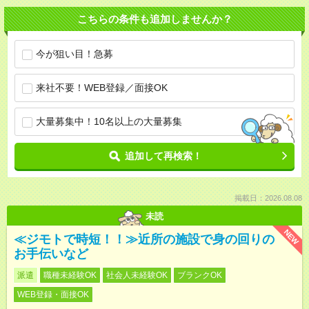
こちらの条件も追加しませんか？
今が狙い目！急募
来社不要！WEB登録／面接OK
大量募集中！10名以上の大量募集
追加して再検索！
掲載日：2026.08.08
未読
NEW
≪ジモトで時短！！≫近所の施設で身の回りの
お手伝いなど
派遣
職種未経験OK
社会人未経験OK
ブランクOK
WEB登録・面接OK