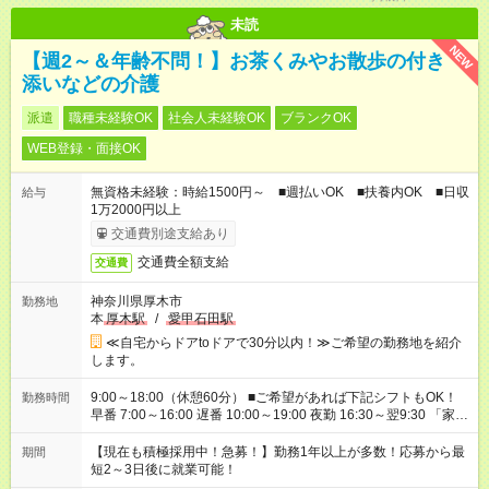
未読
NEW
【週2～＆年齢不問！】お茶くみやお散歩の付き
添いなどの介護
派遣
職種未経験OK
社会人未経験OK
ブランクOK
WEB登録・面接OK
無資格未経験：時給1500円～ ■週払いOK ■扶養内OK ■日収
給与
1万2000円以上
交通費別途支給あり
交通費全額支給
交通費
神奈川県厚木市
勤務地
本
厚木駅
/
愛甲石田駅
≪自宅からドアtoドアで30分以内！≫ご希望の勤務地を紹介
します。
9:00～18:00（休憩60分） ■ご希望があれば下記シフトもOK！
勤務時間
早番 7:00～16:00 遅番 10:00～19:00 夜勤 16:30～翌9:30 「家族
と休みを合わせたい」 「余裕を持って夕飯の準備がしたい」
「できれば残業はしたくない」 など、ご希望を教えてください
【現在も積極採用中！急募！】勤務1年以上が多数！応募から最
期間
ね。 ※Wワーク希望の方へ 今ご覧のお仕事で希望する勤務時間
短2～3日後に就業可能！
と、もう1つのお仕事の勤務時間。 合計で週40時間を超える場