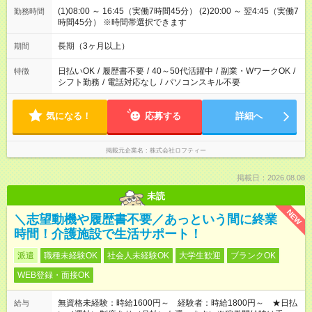
(1)08:00 ～ 16:45（実働7時間45分） (2)20:00 ～ 翌4:45（実働7
勤務時間
時間45分） ※時間帯選択できます
長期（3ヶ月以上）
期間
日払いOK
/
履歴書不要
/
40～50代活躍中
/
副業・WワークOK
/
特徴
シフト勤務
/
電話対応なし
/
パソコンスキル不要
気になる！
応募する
詳細へ
掲載元企業名
株式会社ロフティー
掲載日：2026.08.08
未読
NEW
＼志望動機や履歴書不要／あっという間に終業
時間！介護施設で生活サポート！
派遣
職種未経験OK
社会人未経験OK
大学生歓迎
ブランクOK
WEB登録・面接OK
無資格未経験：時給1600円～ 経験者：時給1800円～ ★日払
給与