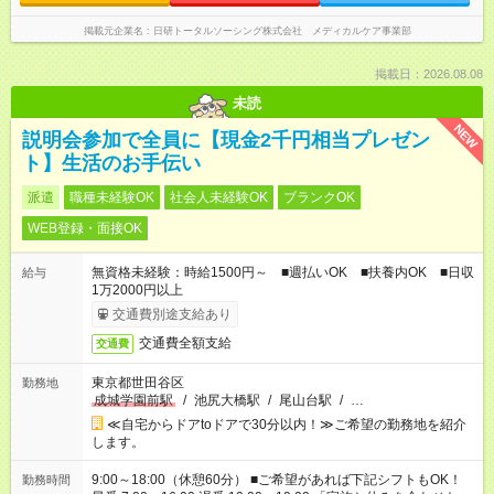
掲載元企業名
日研トータルソーシング株式会社 メディカルケア事業部
掲載日：2026.08.08
未読
NEW
説明会参加で全員に【現金2千円相当プレゼン
ト】生活のお手伝い
派遣
職種未経験OK
社会人未経験OK
ブランクOK
WEB登録・面接OK
無資格未経験：時給1500円～ ■週払いOK ■扶養内OK ■日収
給与
1万2000円以上
交通費別途支給あり
交通費全額支給
交通費
東京都世田谷区
勤務地
成城学園前駅
/
池尻大橋駅
/
尾山台駅
/
…
≪自宅からドアtoドアで30分以内！≫ご希望の勤務地を紹介
します。
9:00～18:00（休憩60分） ■ご希望があれば下記シフトもOK！
勤務時間