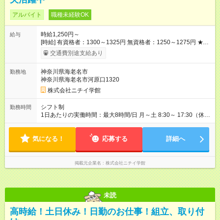
アルバイト
職種未経験OK
時給1,250円～
給与
[時給] 有資格者：1300～1325円 無資格者：1250～1275円 ★キ
ャリアアップ制度あり 進級により給与がアップします！ 【試用
交通費別途支給あり
期間】試用期間あり 試用期間の長さ：3ヶ月 雇用形態、給与は
本採用時と同じです。
神奈川県海老名市
勤務地
神奈川県海老名市河原口1320
株式会社ニチイ学館
シフト制
勤務時間
1日あたりの実働時間：最大8時間/日 月～土 8:30～ 17:30（休憩
60分） 8:25 ～ 17:25（休憩60分） 8:35～17:35（休憩60分）
8:30～13:00 8:25～12:55 8:35～13:05 ※上記勤務時間でのシフ
気になる！
ト制／週2日～3日（月9日・65時間）勤務 ※土曜日出勤、柔軟
応募する
詳細へ
なシフト対応できる方歓迎
掲載元企業名
株式会社ニチイ学館
未読
高時給！土日休み！日勤のお仕事！組立、取り付