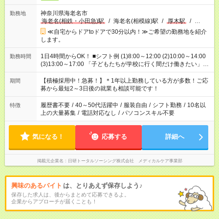
神奈川県海老名市
勤務地
海老名(相鉄・小田急)駅
/
海老名(相模線)駅
/
厚木駅
/
…
≪自宅からドアtoドアで30分以内！≫ご希望の勤務地を紹介
します。
1日4時間からOK！ ■シフト例 (1)8:00～12:00 (2)10:00～14:00
勤務時間
(3)13:00～17:00 「子どもたちが学校に行く間だけ働きたい」
「余裕を持って夕飯の準備がしたい」 「午前中は働いて、午後
はプライベートの時間にしたい」 など、ご希望を教えてくださ
【積極採用中！急募！】＊1年以上勤務している方が多数！ご応
期間
いね。 ※Wワーク希望の方へ 今ご覧のお仕事で希望する勤務時
募から最短2～3日後の就業も相談可能です！
間と、もう1つのお仕事の勤務時間。 合計で週40時間を超える
場合は応募できません。
履歴書不要
/
40～50代活躍中
/
服装自由
/
シフト勤務
/
10名以
特徴
上の大量募集
/
電話対応なし
/
パソコンスキル不要
気になる！
応募する
詳細へ
掲載元企業名
日研トータルソーシング株式会社 メディカルケア事業部
興味のあるバイト
は、とりあえず保存しよう♪
保存した求人は、後からまとめて応募できるよ。
企業からアプローチが届くことも！