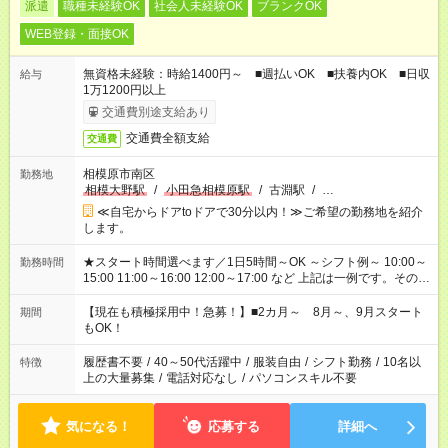
派遣
職種未経験OK
社会人未経験OK
ブランクOK
WEB登録・面接OK
無資格未経験：時給1400円～ ■週払いOK ■扶養内OK ■日収
給与
1万1200円以上
交通費別途支給あり
交通費全額支給
交通費
相模原市南区
勤務地
相模大野駅
/
小田急相模原駅
/
古淵駅
/
…
≪自宅からドアtoドアで30分以内！≫ご希望の勤務地を紹介
します。
★スタート時間選べます／1日5時間～OK ～シフト例～ 10:00～
勤務時間
15:00 11:00～16:00 12:00～17:00 など 上記は一例です。その他
シフトもご相談ください。 ※Wワークの場合当社と合わせて法
定労働時間が週40時間を超えなければOKです。
【現在も積極採用中！急募！】■2カ月～ 8月～、9月スタート
期間
もOK！
履歴書不要
/
40～50代活躍中
/
服装自由
/
シフト勤務
/
10名以
特徴
上の大量募集
/
電話対応なし
/
パソコンスキル不要
気になる！
応募する
詳細へ