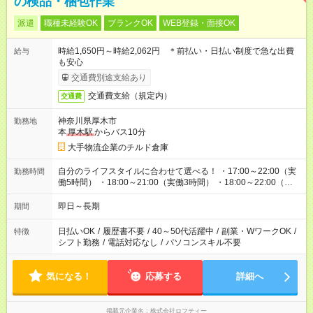
の検品・梱包作業
派遣
職種未経験OK
ブランクOK
WEB登録・面接OK
時給1,650円～時給2,062円 ＊前払い・日払い制度で急な出費
給与
も安心
交通費別途支給あり
交通費支給（規定内）
交通費
神奈川県厚木市
勤務地
本
厚木駅
からバス10分
大手物流企業のチルド倉庫
自分のライフスタイルに合わせて選べる！ ・17:00～22:00（実
勤務時間
働5時間） ・18:00～21:00（実働3時間） ・18:00～22:00（実
働4時間） ・18:00～23:00（実働5時間）
即日～長期
期間
日払いOK
/
履歴書不要
/
40～50代活躍中
/
副業・WワークOK
/
特徴
シフト勤務
/
電話対応なし
/
パソコンスキル不要
気になる！
応募する
詳細へ
掲載元企業名
株式会社ロフティー