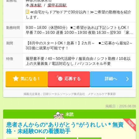
神奈川県厚木市
勤務地
本
厚木駅
/
愛甲石田駅
≪自宅からドアtoドアで30分以内！≫ご希望の勤務地を紹介
します。
9:00～18:00（休憩60分） ■ご希望があれば下記シフトもOK！
勤務時間
早番 7:00～16:00 遅番 10:00～19:00 夜勤 16:30～翌9:30 「家族
と休みを合わせたい」 「余裕を持って夕飯の準備がしたい」
「できれば残業はしたくない」 など、ご希望を教えてください
【8月中のスタートOK！急募！】2カ月～ ■ご応募から最短2～
期間
ね。 ※Wワーク希望の方へ 今ご覧のお仕事で希望する勤務時間
3日後に就業が可能です！
と、もう1つのお仕事の勤務時間。 合計で週40時間を超える場
合は応募できません。
履歴書不要
/
40～50代活躍中
/
服装自由
/
シフト勤務
/
10名以
特徴
上の大量募集
/
電話対応なし
/
パソコンスキル不要
気になる！
応募する
詳細へ
掲載元企業名
日研トータルソーシング株式会社 メディカルケア事業部
掲載日：2026.08.08
未読
NEW
患者さんからの”ありがとう”がうれしい＊無資
格・未経験OKの看護助手