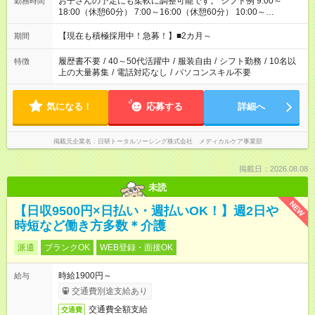
お子さんの予定にも柔軟に調整可能です。 シフト例 9:00～
勤務時間
18:00（休憩60分） 7:00～16:00（休憩60分） 10:00～
19:00（休憩60分） ※Wワーク希望の方へ 今ご覧のお仕事で希
望する勤務時間と、もう1つのお仕事の勤務時間の合計が 週40
【現在も積極採用中！急募！】■2カ月～
期間
時間を超えなければOKです。
履歴書不要
/
40～50代活躍中
/
服装自由
/
シフト勤務
/
10名以
特徴
上の大量募集
/
電話対応なし
/
パソコンスキル不要
気になる！
応募する
詳細へ
掲載元企業名
日研トータルソーシング株式会社 メディカルケア事業部
掲載日：2026.08.08
未読
NEW
【日収9500円×日払い・週払いOK！】週2日や
時短など働き方多数＊介護
派遣
ブランクOK
WEB登録・面接OK
時給1900円～
給与
交通費別途支給あり
交通費全額支給
交通費