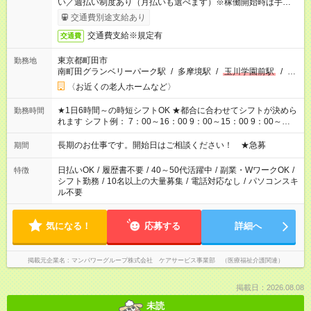
い／週払い制度あり（月払いも選べます）※稼働開始時は手続き
完了次第のお支払いとなります。
交通費別途支給あり
交通費支給※規定有
交通費
東京都町田市
勤務地
南町田グランベリーパーク駅
/
多摩境駅
/
玉川学園前駅
/
…
〈お近くの老人ホームなど〉
★1日6時間～の時短シフトOK ★都合に合わせてシフトが決めら
勤務時間
れます シフト例： 7：00～16：00 9：00～15：00 9：00～
18：00 11：00～20：00 など ※Wワークの場合、他のお仕事と
合わせ週40時間超の就業はご案内できません ※法令に基づき、
長期のお仕事です。開始日はご相談ください！ ★急募
期間
週20時間以上勤務は社会保険への加入対象となります ※労働者
派遣法（日雇い派遣の原則禁止）により、短時間・短期間の就
日払いOK
/
履歴書不要
/
40～50代活躍中
/
副業・WワークOK
/
特徴
業はご案内が難しい場合があります
シフト勤務
/
10名以上の大量募集
/
電話対応なし
/
パソコンスキ
ル不要
気になる！
応募する
詳細へ
掲載元企業名
マンパワーグループ株式会社 ケアサービス事業部 （医療福祉介護関連）
掲載日：2026.08.08
未読