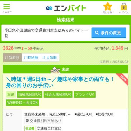
0
メニュー
気になる！
ログイン
検索結果
小田急小田原線で交通費別途支給ありのバイト一
条件の変更
覧
3626
1,649
件中
1
～
50
件表示
平均時給:
円
新着順
時給順
人気順
掲載日：2026.08.08
未読
NEW
＼時短＊週5日4h～／趣味や家事との両立も！
身の回りのお手伝い
派遣
職種未経験OK
社会人未経験OK
ブランクOK
WEB登録・面接OK
無資格未経験：時給1500円～ ■週払いOK ■扶養内OK
給与
交通費別途支給あり
交通費全額支給
交通費