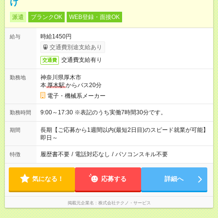
け
派遣
ブランクOK
WEB登録・面接OK
時給1450円
給与
交通費別途支給あり
交通費支給有り
交通費
神奈川県厚木市
勤務地
本
厚木駅
からバス20分
電子・機械系メーカー
9:00～17:30 ※表記のうち実働7時間30分です。
勤務時間
長期【ご応募から1週間以内(最短2日目)のスピード就業が可能】
期間
即日～
履歴書不要
/
電話対応なし
/
パソコンスキル不要
特徴
気になる！
応募する
詳細へ
掲載元企業名
株式会社テクノ・サービス