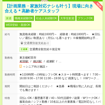
NEW
【計画業務・家族対応ナシも叶う】現場に向き
合える＊高齢者ケアスタッフ
派遣
職種未経験OK
社会人未経験OK
大学生歓迎
ブランクOK
WEB登録・面接OK
無資格未経験：時給1600円～ 経験者：時給1800円～ ★日払
給与
い／週払い制度あり（月払いも選べます）※稼働開始時は手続き
完了次第のお支払いとなります。
交通費別途支給あり
交通費全額支給※規定有
交通費
東京都町田市
勤務地
町田駅
/
鶴川駅
/
成瀬駅
/
…
＜シニア向け施設＞
★1日6時間～の時短シフトOK ★スタート時間選べます！ 7:00～
勤務時間
16:00 9:00～17:00 11:00～19:00 など 残業なし！ ※Wワークの
場合、他のお仕事と合わせ週40時間超の就業はご案内できませ
ん ※法令に基づき、週20時間以上勤務は社会保険への加入対象
開始日はご相談ください！ ★急募 ★職場が気に入れば、長期
期間
となります ※労働者派遣法（日雇い派遣の原則禁止）により、
でも働けます！
短時間・短期間の就業はご案内が難しい場合があります
日払いOK
/
履歴書不要
/
40～50代活躍中
/
副業・WワークOK
/
特徴
服装自由
/
シフト勤務
/
10名以上の大量募集
/
電話対応なし
/
パ