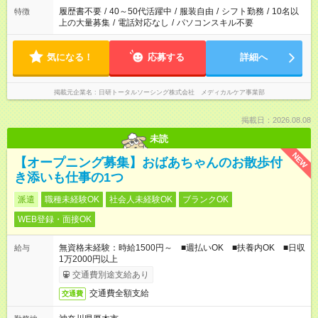
合は応募できません。
履歴書不要
/
40～50代活躍中
/
服装自由
/
シフト勤務
/
10名以
特徴
上の大量募集
/
電話対応なし
/
パソコンスキル不要
気になる！
応募する
詳細へ
掲載元企業名
日研トータルソーシング株式会社 メディカルケア事業部
掲載日：2026.08.08
未読
NEW
【オープニング募集】おばあちゃんのお散歩付
き添いも仕事の1つ
派遣
職種未経験OK
社会人未経験OK
ブランクOK
WEB登録・面接OK
無資格未経験：時給1500円～ ■週払いOK ■扶養内OK ■日収
給与
1万2000円以上
交通費別途支給あり
交通費全額支給
交通費