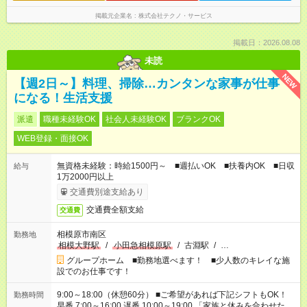
掲載元企業名
株式会社テクノ・サービス
掲載日：2026.08.08
未読
NEW
【週2日～】料理、掃除…カンタンな家事が仕事
になる！生活支援
派遣
職種未経験OK
社会人未経験OK
ブランクOK
WEB登録・面接OK
無資格未経験：時給1500円～ ■週払いOK ■扶養内OK ■日収
給与
1万2000円以上
交通費別途支給あり
交通費全額支給
交通費
相模原市南区
勤務地
相模大野駅
/
小田急相模原駅
/
古淵駅
/
…
グループホーム ■勤務地選べます！ ■少人数のキレイな施
設でのお仕事です！
9:00～18:00（休憩60分） ■ご希望があれば下記シフトもOK！
勤務時間
早番 7:00～16:00 遅番 10:00～19:00 「家族と休みを合わせた