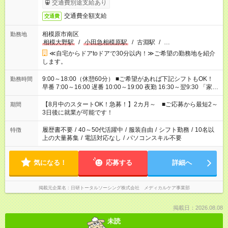
交通費別途支給あり
交通費全額支給
交通費
相模原市南区
勤務地
相模大野駅
/
小田急相模原駅
/
古淵駅
/
…
≪自宅からドアtoドアで30分以内！≫ご希望の勤務地を紹介
します。
9:00～18:00（休憩60分） ■ご希望があれば下記シフトもOK！
勤務時間
早番 7:00～16:00 遅番 10:00～19:00 夜勤 16:30～翌9:30 「家族
と休みを合わせたい」 「余裕を持って夕飯の準備がしたい」
「できれば残業はしたくない」 など、ご希望を教えてください
【8月中のスタートOK！急募！】2カ月～ ■ご応募から最短2～
期間
ね。 ※Wワーク希望の方へ 今ご覧のお仕事で希望する勤務時間
3日後に就業が可能です！
と、もう1つのお仕事の勤務時間。 合計で週40時間を超える場
合は応募できません。
履歴書不要
/
40～50代活躍中
/
服装自由
/
シフト勤務
/
10名以
特徴
上の大量募集
/
電話対応なし
/
パソコンスキル不要
気になる！
応募する
詳細へ
掲載元企業名
日研トータルソーシング株式会社 メディカルケア事業部
掲載日：2026.08.08
未読