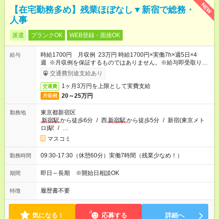
NEW
【在宅勤務多め】残業ほぼなし▼新宿で総務・
人事
派遣
ブランクOK
WEB登録・面接OK
時給1700円 月収例 23万円 時給1700円×実働7h×週5日×4
給与
週 ※月収例を保証するものではありません。※給与即受取りサ
ービス利用可（利用条件有）
交通費別途支給あり
1ヶ月3万円を上限として実費支給
交通費
20～25万円
月収例
東京都新宿区
勤務地
新宿駅
から徒歩6分
/
西
新宿駅
から徒歩5分
/
新宿(東京メト
ロ)駅
/
…
マスコミ
09:30-17:30（休憩60分）実働7時間（残業少なめ！）
勤務時間
即日～長期 ※開始日相談OK
期間
履歴書不要
特徴
気になる！
応募する
詳細へ