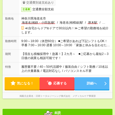
交通費別途支給あり
交通費全額支給
交通費
神奈川県海老名市
勤務地
海老名(相鉄・小田急)駅
/
海老名(相模線)駅
/
厚木駅
/
…
≪自宅からドアtoドアで30分以内！≫ご希望の勤務地を紹介
します。
9:00～18:00（休憩60分） ■ご希望があれば下記シフトもOK！
勤務時間
早番 7:00～16:00 遅番 10:00～19:00 「家族と休みを合わせた
い」 「余裕を持って夕飯の準備がしたい」 「できれば残業はし
たくない」 など、ご希望を教えてくださいね。 ※Wワーク希望
【現在も積極採用中！急募！】2カ月～ ■ご応募から最短2～3
期間
の方へ 今ご覧のお仕事で希望する勤務時間と、もう1つのお仕事
日後の就業も相談可能です！
の勤務時間。 合計で週40時間を超える場合は応募できません。
履歴書不要
/
40～50代活躍中
/
服装自由
/
シフト勤務
/
10名以
特徴
上の大量募集
/
電話対応なし
/
パソコンスキル不要
気になる！
応募する
詳細へ
掲載元企業名
日研トータルソーシング株式会社 メディカルケア事業部
未読