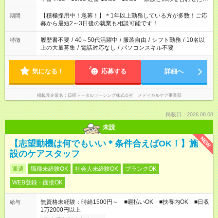
い」 「余裕を持って夕飯の準備がしたい」 「できれば残業はし
たくない」 など、ご希望を教えてくださいね。 ※Wワーク希望
【積極採用中！急募！】＊1年以上勤務している方が多数！ご応
期間
の方へ 今ご覧のお仕事で希望する勤務時間と、もう1つのお仕事
募から最短2～3日後の就業も相談可能です！
の勤務時間。 合計で週40時間を超える場合は応募できません。
履歴書不要
/
40～50代活躍中
/
服装自由
/
シフト勤務
/
10名以
特徴
上の大量募集
/
電話対応なし
/
パソコンスキル不要
気になる！
応募する
詳細へ
掲載元企業名
日研トータルソーシング株式会社 メディカルケア事業部
掲載日：2026.08.08
未読
NEW
【志望動機は何でもいい＊条件合えばOK！】施
設のケアスタッフ
派遣
職種未経験OK
社会人未経験OK
ブランクOK
WEB登録・面接OK
無資格未経験：時給1500円～ ■週払いOK ■扶養内OK ■日収
給与
1万2000円以上