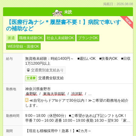
掲載日：2026.08.08
未読
NEW
【医療行為ナシ＊履歴書不要！】病院で車いす
の補助など
派遣
職種未経験OK
社会人未経験OK
ブランクOK
WEB登録・面接OK
無資格未経験：時給1400円～ ■週払いOK ■扶養内OK ■日収
給与
1万1200円以上
交通費別途支給あり
交通費全額支給
交通費
神奈川県秦野市
勤務地
秦野駅
/
東海大学前駅
/
渋沢駅
/
…
≪自宅からドアtoドアで30分以内！≫ご希望の勤務地を紹介
します。
9:00～18:00（休憩60分） ■ご希望があれば下記シフトもOK！
勤務時間
早番 7:00～16:00 遅番 10:00～19:00 夜勤 16:30～翌9:30 「家族
と休みを合わせたい」 「余裕を持って夕飯の準備がしたい」
「できれば残業はしたくない」 など、ご希望を教えてください
【現在も積極採用中！急募！】■2カ月～
期間
ね。 ※Wワーク希望の方へ 今ご覧のお仕事で希望する勤務時間