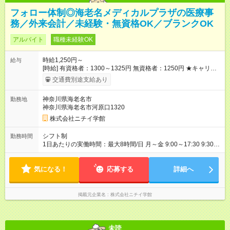
フォロー体制◎海老名メディカルプラザの医療事
務／外来会計／未経験・無資格OK／ブランクOK
アルバイト
職種未経験OK
時給1,250円～
給与
[時給] 有資格者：1300～1325円 無資格者：1250円 ★キャリア
アップ制度あり 進級により給与がアップします！ 【試用期間】
交通費別途支給あり
試用期間あり 試用期間の長さ：3ヶ月 雇用形態、給与は本採用
時と同じです。
神奈川県海老名市
勤務地
神奈川県海老名市河原口1320
株式会社ニチイ学館
シフト制
勤務時間
1日あたりの実働時間：最大8時間/日 月～金 9:00～17:30 9:30～
18:30 各休憩60分 土（シフトにより月2日） 9:00～13:30 ※上記
勤務時間でのシフト制 ※週5日（月20日/148時間）勤務 ※各時
気になる！
間、更衣時間による前後5分差のシフトあり ※残業は月平均10時
応募する
詳細へ
間（残業代は1分単位で支給） ※社会保険加入
掲載元企業名
株式会社ニチイ学館
未読