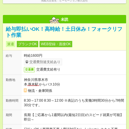
掲載元企業名
ビーモーション株式会社
未読
給与即払いOK！高時給！土日休み！フォークリフ
ト作業
派遣
ブランクOK
WEB登録・面接OK
時給1600円
給与
交通費別途支給あり
交通費支給有り
交通費
神奈川県厚木市
勤務地
本
厚木駅
からバス10分
物流・倉庫関係
8:30～17:00 8:30～12:00 ※表記のうち実働3時間30分から7時間
勤務時間
30分です。
長期【ご応募から1週間以内(最短2日目)のスピード就業が可能】
期間
即日～