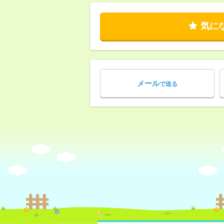
気に
メール
で送る