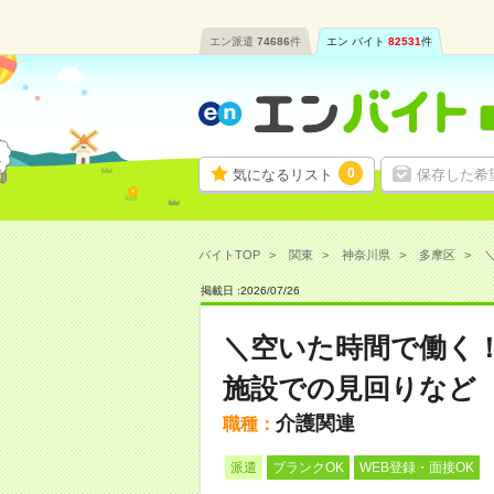
エン派遣
74686
件
エン バイト
82531
件
0
気になるリスト
保存した希
バイトTOP
関東
神奈川県
多摩区
＼
掲載日 :
2026
/
07
/
26
＼空いた時間で働く！
施設での見回りなど
介護関連
職種：
派遣
ブランクOK
WEB登録・面接OK