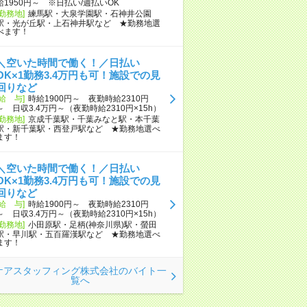
給1950円～ ※日払い/週払いOK
[勤務地]
練馬駅・大泉学園駅・石神井公園
駅・光が丘駅・上石神井駅など ★勤務地選
べます！
＼空いた時間で働く！／日払い
OK×1勤務3.4万円も可！施設での見
回りなど
[給 与]
時給1900円～ 夜勤時給2310円
～ 日収3.4万円～（夜勤時給2310円×15h）
[勤務地]
京成千葉駅・千葉みなと駅・本千葉
駅・新千葉駅・西登戸駅など ★勤務地選べ
ます！
＼空いた時間で働く！／日払い
OK×1勤務3.4万円も可！施設での見
回りなど
[給 与]
時給1900円～ 夜勤時給2310円
～ 日収3.4万円～（夜勤時給2310円×15h）
[勤務地]
小田原駅・足柄(神奈川県)駅・螢田
駅・早川駅・五百羅漢駅など ★勤務地選べ
ます！
ケアスタッフィング株式会社のバイト一
覧へ