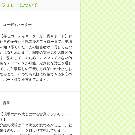
フォローについて
コーディネーター
【専任コーディネーターが一貫サポート】お
仕事の紹介から就業後のフォローまで、現場
を知り尽くした一人の担当者が一貫してあな
たに寄り添います。職場の雰囲気や人間関係
まで熟知しているため、ミスマッチのない的
確なアドバイスが可能。定期的な対話を通じ
て、お仕事探しの不安から就業中の小さなお
悩みまで、いつでも気軽に相談できる安心の
サポート体制を整えています。
営業
【現場の声を大切にする営業がフルサポー
ト】
介護の現場は日々状況が変わるからこそ、就
業後のサポートを何より重視しています。