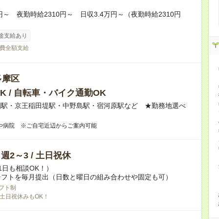
0円～ 夜勤時給2310円～ 日収3.4万円～（夜勤時給2310円
途支給あり
費全額支給
多摩区
K / 自転車・バイク通勤OK
園駅・京王稲田堤駅・中野島駅・宿河原駅など ★勤務地選べ
や病院 ※ご自宅近辺からご案内可能
/ 週2～3 / 土日祝休
1日も相談OK！）
シフトを毎月提出（日数と曜日の組み合わせや固定も可）
フト制
土日祝休みもOK！