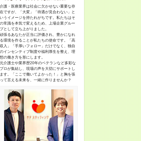
介護・医療業界は社会に欠かせない重要な存
在ですが、「大変」「待遇が見合わない」と
いうイメージを持たれがちです。私たちはそ
の常識を本気で変えるため、上場企業グルー
プとして立ち上がりました。
頑張るあなたが正当に評価され、豊かになれ
る環境を作ることが私たちの使命です。「高
収入」「手厚いフォロー」だけでなく、独自
のインセンティブ制度や福利厚生を整え、理
想の働き方を形にします。
元介護士や業界歴20年のベテランなど多彩な
プロが集結し、現場の声を大切にサポートし
ます。「ここで働いてよかった！」と胸を張
って言える未来を、一緒に作りませんか？