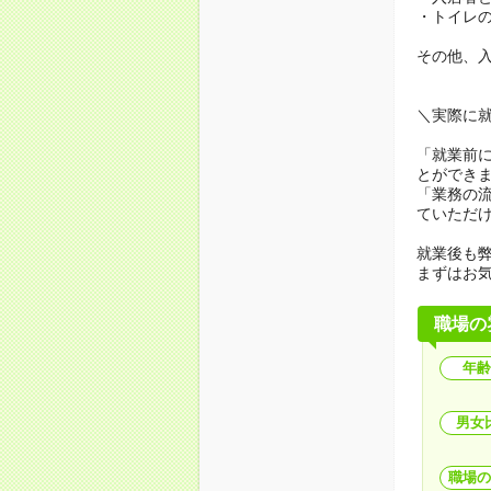
・トイレ
その他、
＼実際に
「就業前
とができ
「業務の
ていただ
就業後も弊
まずはお
職場の
年齢
男女
職場の