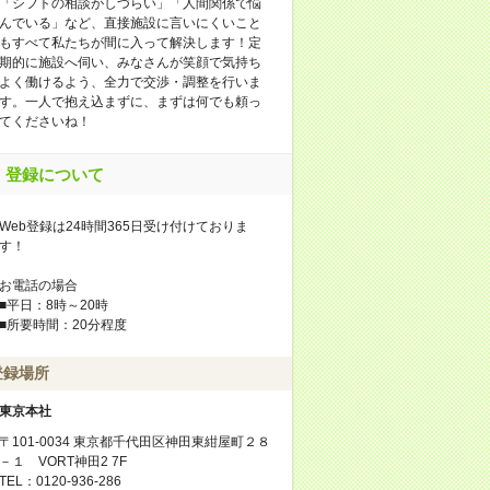
「シフトの相談がしづらい」「人間関係で悩
んでいる」など、直接施設に言いにくいこと
もすべて私たちが間に入って解決します！定
期的に施設へ伺い、みなさんが笑顔で気持ち
よく働けるよう、全力で交渉・調整を行いま
す。一人で抱え込まずに、まずは何でも頼っ
てくださいね！
登録について
Web登録は24時間365日受け付けておりま
す！
お電話の場合
■平日：8時～20時
■所要時間：20分程度
登録場所
東京本社
〒101-0034 東京都千代田区神田東紺屋町２８
－１ VORT神田2 7F
TEL：0120-936-286