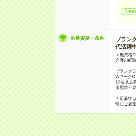
仕事の
応募資格・条件
ブランクO
代活躍中
＜無資格O
介護の経
ブランクO
WワークO
10名以上
履歴書不
＊応募後
軽にご要