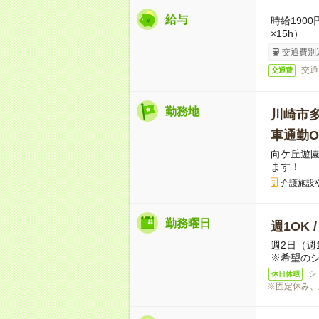
給与
時給190
×15h）
交通費別
交通
交通費
勤務地
川崎市
車通勤O
向ケ丘遊
ます！
介護施設
勤務曜日
週1OK 
週2日（週
※希望の
シ
休日休暇
※固定休み、