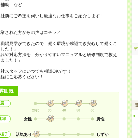
の補助 など
入社前にご希望を伺いし最適なお仕事をご紹介します！
就業された方からの声はコチラ／
に職場見学ができたので、働く環境が確認でき安心して働くこ
ました！」
流れや対応方法を、分かりやすいマニュアルと研修制度で教え
けました！」
社スタッフにいつでも相談OKです！
気軽にご応募ください！
雰囲気
層
20代
30
40
50
60
比率
女性
男性
様子
活気あり
しずか