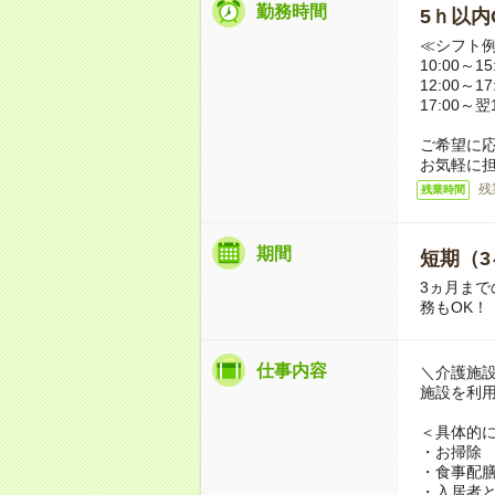
勤務時間
5ｈ以内O
≪シフト
10:00～
12:00～
17:00～
ご希望に
お気軽に
残
残業時間
期間
短期（3
3ヵ月まで
務もOK！
仕事内容
＼介護施
施設を利
＜具体的
・お掃除
・食事配
・入居者