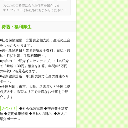
あなたのご希望に合うお仕事を紹介しま
す！ フォローは私たちにおまかせください！
待遇・福利厚生
■社会保険完備・交通費全額支給：生活の土台
をしっかり守ります。
■選べる給料日と業界最安級手数料：日払・週
払・月払対応。手数料55円～。
■独自の「ご紹介インセンティブ」：1名紹介
で「時給＋30円」相当を加算。年間約6万円
の年収UPも見込めます。
■定期健康診断：年1回実施で心身の健康をサ
ポート。
■全国対応：東京、大阪、名古屋など全国に拠
点拡大中。希望エリアで最適なお仕事をご紹
介します。
◆社会保険完備 ◆交通費全額支
ポイント！
給 ◆定期健康診断 ◆日払い/週払い◆友人ご
紹介ボーナス