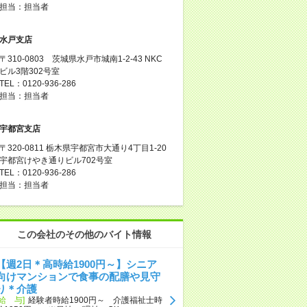
担当：担当者
水戸支店
〒310-0803 茨城県水戸市城南1-2-43 NKC
ビル3階302号室
TEL：0120-936-286
担当：担当者
宇都宮支店
〒320-0811 栃木県宇都宮市大通り4丁目1-20
宇都宮けやき通りビル702号室
TEL：0120-936-286
担当：担当者
この会社のその他のバイト情報
【週2日＊高時給1900円～】シニア
向けマンションで食事の配膳や見守
り＊介護
[給 与]
経験者時給1900円～ 介護福祉士時