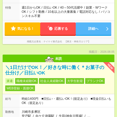
週1日からOK
/
日払いOK
/
40～50代活躍中
/
副業・Wワーク
特徴
OK
/
シフト勤務
/
10名以上の大量募集
/
電話対応なし
/
パソコ
ンスキル不要
気になる！
応募する
詳細へ
掲載元企業名
テイケイ株式会社 【東京・神奈川エリア】
掲載日：2026.08.05
未読
NEW
＼1日だけでOK！／好きな時に働く＊お菓子の
仕分け／日払いOK
派遣
職種未経験OK
社会人未経験OK
大学生歓迎
ブランクOK
WEB登録・面接OK
時給1400円 ■日払い・週払いOK！(規定あり) ■現金日払いも
給与
OK（規定あり）
川崎市多摩区
勤務地
登戸駅
/
向ケ丘遊園駅
/
生田(神奈川県)駅
/
…