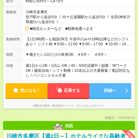
時給1,500円～1,875円
給与
川崎市多摩区
勤務地
登戸駅から徒歩5分
/
向ケ丘遊園駅から徒歩5分
/
生田(神奈川
県)駅から徒歩5分
/
…
■物流センターなど ■勤務地選べます
【1日3時間～も相談OK!】午前中のみや18時以降などのシフト
勤務時間
あり！ シフト例 ▼9:00～12:00 ▼9:00～17:00 ▼10:00～19:00
▼18:00～21:00
▼働きたい1日だけの単発OK ＃8月～ ＃9月～
期間
週1日からOK
/
日払いOK
/
40～50代活躍中
/
副業・Wワーク
特徴
OK
/
服装自由
/
シフト勤務
/
10名以上の大量募集
/
電話対応な
し
/
パソコンスキル不要
気になる！
応募する
詳細へ
掲載元企業名
株式会社バイトレ（キャムコムグループ）
掲載日：2026.08.03
未読
NEW
川崎市多摩区【週2日～】ホテルライクな高齢者