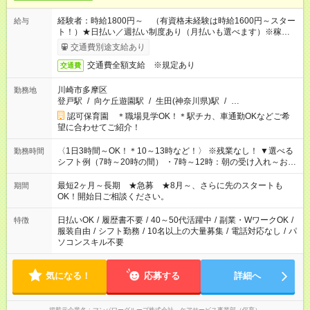
経験者：時給1800円～ （有資格未経験は時給1600円～スター
給与
ト！）★日払い／週払い制度あり（月払いも選べます）※稼働開
始時は手続き完了次第のお支払いとなります★フルタイムできる
交通費別途支給あり
方は100円アップ！
交通費全額支給 ※規定あり
交通費
川崎市多摩区
勤務地
登戸駅
/
向ケ丘遊園駅
/
生田(神奈川県)駅
/
…
認可保育園 ＊職場見学OK！＊駅チカ、車通勤OKなどご希
望に合わせてご紹介！
〈1日3時間～OK！＊10～13時など！〉 ※残業なし！ ▼選べる
勤務時間
シフト例（7時～20時の間） ・7時～12時：朝の受け入れ～お昼
の準備 ・10時～13時：園児の見守り～お昼の補助 ・9時～16
時：帰りの会まで！子供の成長を見守る ・15時～20時：夜のお
最短2ヶ月～長期 ★急募 ★8月～、さらに先のスタートも
期間
迎えサポート
OK！開始日ご相談ください。
日払いOK
/
履歴書不要
/
40～50代活躍中
/
副業・WワークOK
/
特徴
服装自由
/
シフト勤務
/
10名以上の大量募集
/
電話対応なし
/
パ
ソコンスキル不要
気になる！
応募する
詳細へ