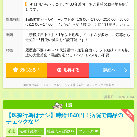
≪自宅からドアtoドアで30分以内！≫ご希望の勤務地を紹介
します。
1日5時間からOK！ ■シフト例 (1)8:00～13:00 (2)10:00～15:00
勤務時間
(3)12:00～17:00 「子どもたちが学校に行く間だけ働きたい」
「余裕を持って夕飯の準備がしたい」 「午前中は働いて、午後
はプライベートの時間にしたい」 など、ご希望を教えてくださ
【積極採用中！】＊1年以上勤務している方が多数！ご応募から
期間
いね。 ※Wワーク希望の方へ 今ご覧のお仕事で希望する勤務時
最短2～3日後の就業も相談可能です！
間と、もう1つのお仕事の勤務時間。 合計で週40時間を超える
場合は応募できません。
履歴書不要
/
40～50代活躍中
/
服装自由
/
シフト勤務
/
10名以
特徴
上の大量募集
/
電話対応なし
/
パソコンスキル不要
気になる！
応募する
詳細へ
掲載元企業名
日研トータルソーシング株式会社 メディカルケア事業部
掲載日：2026.08.04
未読
NEW
【医療行為はナシ】時給1540円！病院で備品の
チェックなど
派遣
職種未経験OK
社会人未経験OK
ブランクOK