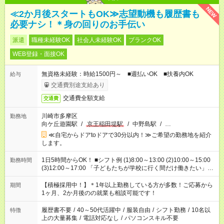
NEW
≪2か月後スタートもOK≫志望動機も履歴書も
必要ナシ！＊身の回りのお手伝い
派遣
職種未経験OK
社会人未経験OK
ブランクOK
WEB登録・面接OK
無資格未経験：時給1500円～ ■週払いOK ■扶養内OK
給与
交通費別途支給あり
交通費全額支給
交通費
川崎市多摩区
勤務地
向ケ丘遊園駅
/
京王稲田堤駅
/
中野島駅
/
…
≪自宅からドアtoドアで30分以内！≫ご希望の勤務地を紹介
します。
1日5時間からOK！ ■シフト例 (1)8:00～13:00 (2)10:00～15:00
勤務時間
(3)12:00～17:00 「子どもたちが学校に行く間だけ働きたい」
「余裕を持って夕飯の準備がしたい」 「午前中は働いて、午後
はプライベートの時間にしたい」 など、ご希望を教えてくださ
【積極採用中！】＊1年以上勤務している方が多数！ご応募から
期間
いね。 ※Wワーク希望の方へ 今ご覧のお仕事で希望する勤務時
1ヶ月、2か月後のの就業も相談可能です！
間と、もう1つのお仕事の勤務時間。 合計で週40時間を超える
場合は応募できません。
履歴書不要
/
40～50代活躍中
/
服装自由
/
シフト勤務
/
10名以
特徴
上の大量募集
/
電話対応なし
/
パソコンスキル不要