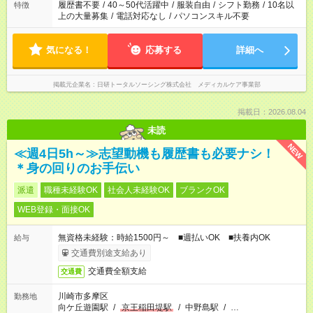
履歴書不要
/
40～50代活躍中
/
服装自由
/
シフト勤務
/
10名以
特徴
上の大量募集
/
電話対応なし
/
パソコンスキル不要
気になる！
応募する
詳細へ
掲載元企業名
日研トータルソーシング株式会社 メディカルケア事業部
掲載日：2026.08.04
未読
NEW
≪週4日5h～≫志望動機も履歴書も必要ナシ！
＊身の回りのお手伝い
派遣
職種未経験OK
社会人未経験OK
ブランクOK
WEB登録・面接OK
無資格未経験：時給1500円～ ■週払いOK ■扶養内OK
給与
交通費別途支給あり
交通費全額支給
交通費
川崎市多摩区
勤務地
向ケ丘遊園駅
/
京王稲田堤駅
/
中野島駅
/
…