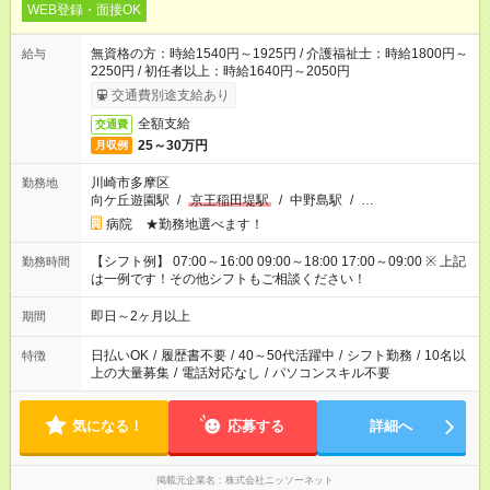
WEB登録・面接OK
無資格の方：時給1540円～1925円 / 介護福祉士：時給1800円～
給与
2250円 / 初任者以上：時給1640円～2050円
交通費別途支給あり
全額支給
交通費
25～30万円
月収例
川崎市多摩区
勤務地
向ケ丘遊園駅
/
京王稲田堤駅
/
中野島駅
/
…
病院 ★勤務地選べます！
【シフト例】 07:00～16:00 09:00～18:00 17:00～09:00 ※ 上記
勤務時間
は一例です！その他シフトもご相談ください！
即日～2ヶ月以上
期間
日払いOK
/
履歴書不要
/
40～50代活躍中
/
シフト勤務
/
10名以
特徴
上の大量募集
/
電話対応なし
/
パソコンスキル不要
気になる！
応募する
詳細へ
掲載元企業名
株式会社ニッソーネット