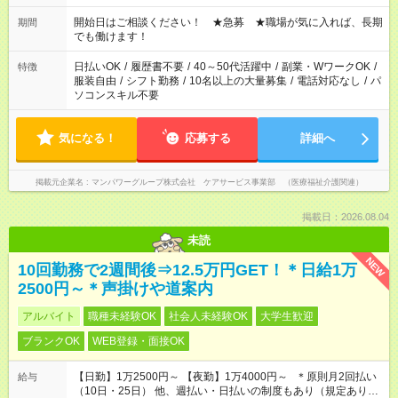
場合、他のお仕事と合わせ週40時間超の就業はご案内できませ
ん ※法令に基づき、週20時間以上勤務は社会保険への加入対象
開始日はご相談ください！ ★急募 ★職場が気に入れば、長期
期間
となります ※労働者派遣法（日雇い派遣の原則禁止）により、
でも働けます！
短時間・短期間の就業はご案内が難しい場合があります
日払いOK
/
履歴書不要
/
40～50代活躍中
/
副業・WワークOK
/
特徴
服装自由
/
シフト勤務
/
10名以上の大量募集
/
電話対応なし
/
パ
ソコンスキル不要
気になる！
応募する
詳細へ
掲載元企業名
マンパワーグループ株式会社 ケアサービス事業部 （医療福祉介護関連）
掲載日：2026.08.04
未読
NEW
10回勤務で2週間後⇒12.5万円GET！＊日給1万
2500円～＊声掛けや道案内
アルバイト
職種未経験OK
社会人未経験OK
大学生歓迎
ブランクOK
WEB登録・面接OK
【日勤】1万2500円～ 【夜勤】1万4000円～ ＊原則月2回払い
給与
（10日・25日） 他、週払い・日払いの制度もあり（規定あり）