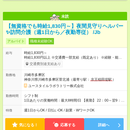
未読
【無資格でも時給1,830円～】夜間見守りヘルパー
✨訪問介護（週1日から／夜勤専従） /Jb
アルバイト
職種未経験OK
時給1,830円～
給与
時給1,830円以上 ※交通費一部支給（既定あり） ※経験・能力を
考慮して決定します 【収入例】 週1回勤務の場合：1,830円×8時
交通費別途支給あり
間×4回=5万8,560円 週3回勤務の場合：1,830円×8時間×12回
=17万5,680円 【試用期間】試用期間あり 試用期間の長さ：2ヶ
川崎市多摩区
勤務地
月 ※ 雇用形態と給与に、本採用時と異なる部分があります。 雇
神奈川県川崎市多摩区菅北浦（最寄り駅：
京王稲田堤駅
）
用形態：本採用時と同じです。 給与：時給 1,660円以上
ユースタイルラボラトリー株式会社
シフト制
勤務時間
1日あたりの実働時間：最大8時間/日 【夜勤】 22：00～翌9：
00 ※週1日～OK ／ 夜勤専従 ＊＊ 勤務時間例 ＊＊ ■22時か
ら翌7時 ■23時から翌8時 ■24時から翌9時 など ※上記の時間
週1日からOK / 日払いOK / 副業・WワークOK
特徴
内で8時間勤務（休憩1時間）ご利用者様により、時間は異なり
ます。 ※曜日固定（毎週同じ曜日での勤務となります）
気になる！
応募する
詳細へ