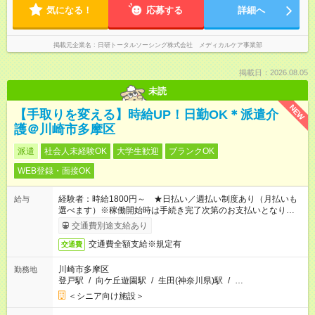
気になる！
応募する
詳細へ
掲載元企業名
日研トータルソーシング株式会社 メディカルケア事業部
掲載日：2026.08.05
未読
NEW
【手取りを変える】時給UP！日勤OK＊派遣介
護＠川崎市多摩区
派遣
社会人未経験OK
大学生歓迎
ブランクOK
WEB登録・面接OK
経験者：時給1800円～ ★日払い／週払い制度あり（月払いも
給与
選べます）※稼働開始時は手続き完了次第のお支払いとなりま
す。
交通費別途支給あり
交通費全額支給※規定有
交通費
川崎市多摩区
勤務地
登戸駅
/
向ケ丘遊園駅
/
生田(神奈川県)駅
/
…
＜シニア向け施設＞