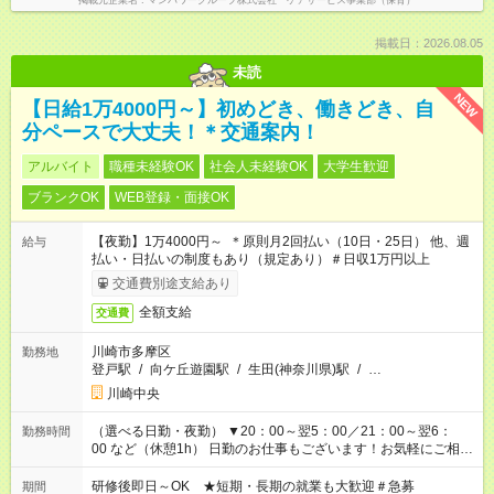
掲載元企業名
マンパワーグループ株式会社 ケアサービス事業部（保育）
掲載日：2026.08.05
未読
NEW
【日給1万4000円～】初めどき、働きどき、自
分ペースで大丈夫！＊交通案内！
アルバイト
職種未経験OK
社会人未経験OK
大学生歓迎
ブランクOK
WEB登録・面接OK
【夜勤】1万4000円～ ＊原則月2回払い（10日・25日） 他、週
給与
払い・日払いの制度もあり（規定あり）＃日収1万円以上
交通費別途支給あり
全額支給
交通費
川崎市多摩区
勤務地
登戸駅
/
向ケ丘遊園駅
/
生田(神奈川県)駅
/
…
川崎中央
（選べる日勤・夜勤） ▼20：00～翌5：00／21：00～翌6：
勤務時間
00 など（休憩1h） 日勤のお仕事もございます！お気軽にご相談
ください！
研修後即日～OK ★短期・長期の就業も大歓迎＃急募
期間