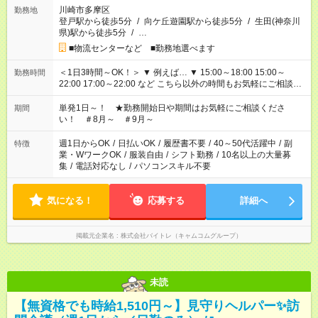
川崎市多摩区
勤務地
登戸駅から徒歩5分
/
向ケ丘遊園駅から徒歩5分
/
生田(神奈川
県)駅から徒歩5分
/
…
■物流センターなど ■勤務地選べます
＜1日3時間～OK！＞ ▼ 例えば… ▼ 15:00～18:00 15:00～
勤務時間
22:00 17:00～22:00 など こちら以外の時間もお気軽にご相談く
ださい！
単発1日～！ ★勤務開始日や期間はお気軽にご相談くださ
期間
い！ ＃8月～ ＃9月～
週1日からOK
/
日払いOK
/
履歴書不要
/
40～50代活躍中
/
副
特徴
業・WワークOK
/
服装自由
/
シフト勤務
/
10名以上の大量募
集
/
電話対応なし
/
パソコンスキル不要
気になる！
応募する
詳細へ
掲載元企業名
株式会社バイトレ（キャムコムグループ）
未読
【無資格でも時給1,510円～】見守りヘルパー✨訪