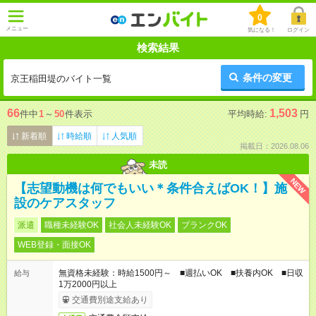
0
メニュー
気になる！
ログイン
検索結果
条件の変更
京王稲田堤のバイト一覧
66
1,503
件中
1
～
50
件表示
平均時給:
円
新着順
時給順
人気順
掲載日：2026.08.06
未読
NEW
【志望動機は何でもいい＊条件合えばOK！】施
設のケアスタッフ
派遣
職種未経験OK
社会人未経験OK
ブランクOK
WEB登録・面接OK
無資格未経験：時給1500円～ ■週払いOK ■扶養内OK ■日収
給与
1万2000円以上
交通費別途支給あり