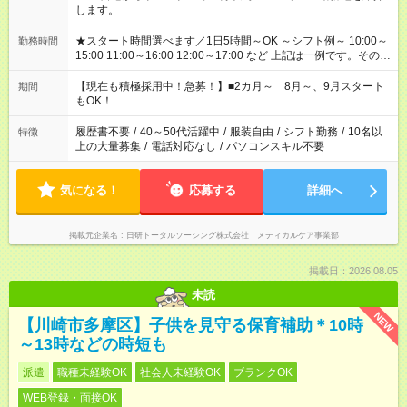
します。
★スタート時間選べます／1日5時間～OK ～シフト例～ 10:00～
勤務時間
15:00 11:00～16:00 12:00～17:00 など 上記は一例です。その他
シフトもご相談ください。 ※Wワークの場合当社と合わせて法
定労働時間が週40時間を超えなければOKです。
【現在も積極採用中！急募！】■2カ月～ 8月～、9月スタート
期間
もOK！
履歴書不要
/
40～50代活躍中
/
服装自由
/
シフト勤務
/
10名以
特徴
上の大量募集
/
電話対応なし
/
パソコンスキル不要
気になる！
応募する
詳細へ
掲載元企業名
日研トータルソーシング株式会社 メディカルケア事業部
掲載日：2026.08.05
未読
NEW
【川崎市多摩区】子供を見守る保育補助＊10時
～13時などの時短も
派遣
職種未経験OK
社会人未経験OK
ブランクOK
WEB登録・面接OK