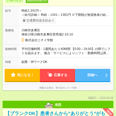
アルバイト
職種未経験OK
時給1,341円～
給与
＜給与詳細＞ 時給：1341～1381円 ※下限額が無資格者の給与
です。 【試用期間】試用期間あり 試用期間の長さ：3ヶ月 雇用
交通費別途支給あり
形態、給与は本採用時と同じです。
川崎市多摩区
勤務地
神奈川県川崎市多摩区菅馬場2-10-10
株式会社ニチイ学館
平均労働時間：1週間あたり40時間 【0:00～24:00】の間でシフ
勤務時間
トを組みます。 拠点・サービスによりシフト・勤務時間は異な
ります。 ＜シフト例＞ 早番：7:30～16:30 日勤：9:00～18:00
遅番：10:30～19:30 夜勤：16:30～翌9:30 ※上記は一例です。
副業・WワークOK
特徴
※勤務日数や時間帯はご相談ください。 平均労働時間：1週間あ
たり40時間 【0:00～24:00】の間でシフトを組みます。 拠点・
サービスによりシフト・勤務時間は異なります。 ＜シフト例＞
気になる！
応募する
詳細へ
早番：7:30～16:30 日勤：9:00～18:00 遅番：10:30～19:30 夜
勤：16:30～翌9:30 ※上記は一例です。 ※勤務日数や時間帯はご
相談ください。
掲載元企業名
株式会社ニチイ学館
掲載日：2026.08.05
未読
NEW
【ブランクOK】患者さんから”ありがとう”がも