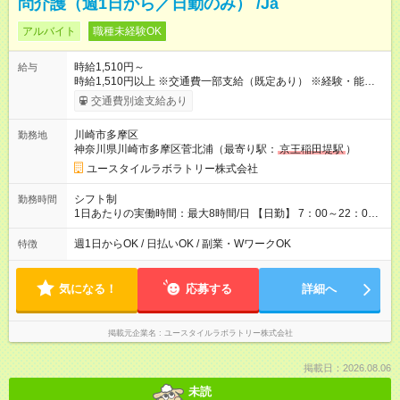
問介護（週1日から／日勤のみ） /Ja
アルバイト
職種未経験OK
時給1,510円～
給与
時給1,510円以上 ※交通費一部支給（既定あり） ※経験・能力を
考慮して決定します 【収入例】 週1回勤務の場合：1,510円×8時
交通費別途支給あり
間×4回=4万8,320円 週3回勤務の場合：1,510円×8時間×12回
=14万4,960円 週5回勤務の場合：1,510円×8時間×20回=24万
川崎市多摩区
勤務地
1,600円 【試用期間】試用期間あり 試用期間の長さ：2ヶ月
神奈川県川崎市多摩区菅北浦（最寄り駅：
京王稲田堤駅
）
※ 雇用形態と給与に、本採用時と異なる部分があります。 雇用
形態：本採用時と同じです。 給与：時給 1,230円以上
ユースタイルラボラトリー株式会社
シフト制
勤務時間
1日あたりの実働時間：最大8時間/日 【日勤】 7：00～22：00
の間で6～8時間勤務（休憩時間は法定通り） ※週1日～OK ／ 1
日6時間から勤務OK ／ 夜勤なし ＊＊ 勤務時間例 ＊＊ ■8時
週1日からOK / 日払いOK / 副業・WワークOK
特徴
から15時 ■9時から18時 ■10時から17時 ■15時から22時 など
※訪問先により変動 ※曜日固定（毎週同じ曜日勤務）
気になる！
応募する
詳細へ
掲載元企業名
ユースタイルラボラトリー株式会社
掲載日：2026.08.06
未読