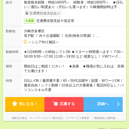
無資格未経験：時給1600円～ 経験者：時給1800円～ ★日払
給与
い／週払い制度あり（月払いも選べます）※稼働開始時は手続き
完了次第のお支払いとなります。
交通費別途支給あり
交通費全額支給※規定有
交通費
川崎市多摩区
勤務地
登戸駅
/
向ケ丘遊園駅
/
生田(神奈川県)駅
/
…
＜シニア向け施設＞
★1日6時間～の時短シフトOK ★スタート時間選べます！ 7:00～
勤務時間
16:00 9:00～17:00 11:00～19:00 など 残業なし！ ※Wワークの
場合、他のお仕事と合わせ週40時間超の就業はご案内できませ
ん ※法令に基づき、週20時間以上勤務は社会保険への加入対象
開始日はご相談ください！ ★急募 ★職場が気に入れば、長期
期間
となります ※労働者派遣法（日雇い派遣の原則禁止）により、
でも働けます！
短時間・短期間の就業はご案内が難しい場合があります
日払いOK
/
履歴書不要
/
40～50代活躍中
/
副業・WワークOK
/
特徴
服装自由
/
シフト勤務
/
10名以上の大量募集
/
電話対応なし
/
パ
ソコンスキル不要
気になる！
応募する
詳細へ
掲載元企業名
マンパワーグループ株式会社 ケアサービス事業部 （医療福祉介護関連）