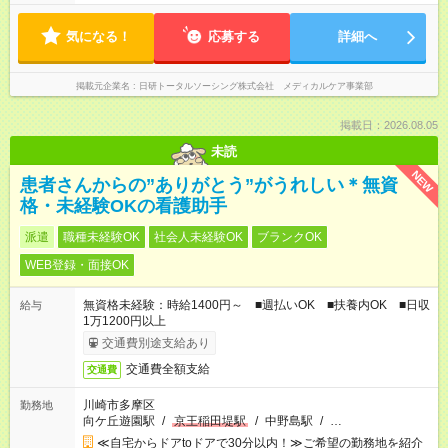
気になる！
応募する
詳細へ
掲載元企業名
日研トータルソーシング株式会社 メディカルケア事業部
掲載日：2026.08.05
未読
NEW
患者さんからの”ありがとう”がうれしい＊無資
格・未経験OKの看護助手
派遣
職種未経験OK
社会人未経験OK
ブランクOK
WEB登録・面接OK
無資格未経験：時給1400円～ ■週払いOK ■扶養内OK ■日収
給与
1万1200円以上
交通費別途支給あり
交通費全額支給
交通費
川崎市多摩区
勤務地
向ケ丘遊園駅
/
京王稲田堤駅
/
中野島駅
/
…
≪自宅からドアtoドアで30分以内！≫ご希望の勤務地を紹介