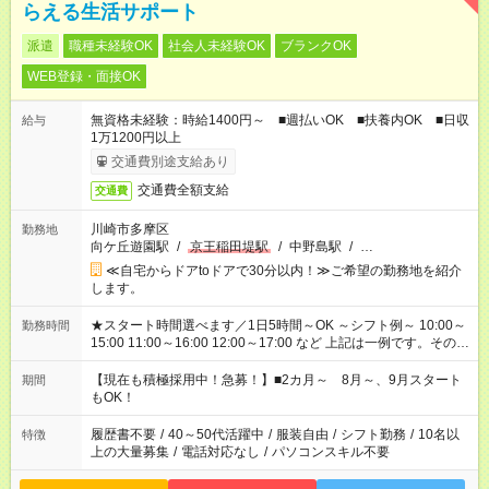
らえる生活サポート
派遣
職種未経験OK
社会人未経験OK
ブランクOK
WEB登録・面接OK
無資格未経験：時給1400円～ ■週払いOK ■扶養内OK ■日収
給与
1万1200円以上
交通費別途支給あり
交通費全額支給
交通費
川崎市多摩区
勤務地
向ケ丘遊園駅
/
京王稲田堤駅
/
中野島駅
/
…
≪自宅からドアtoドアで30分以内！≫ご希望の勤務地を紹介
します。
★スタート時間選べます／1日5時間～OK ～シフト例～ 10:00～
勤務時間
15:00 11:00～16:00 12:00～17:00 など 上記は一例です。その他
シフトもご相談ください。 ※Wワークの場合当社と合わせて法
定労働時間が週40時間を超えなければOKです。
【現在も積極採用中！急募！】■2カ月～ 8月～、9月スタート
期間
もOK！
履歴書不要
/
40～50代活躍中
/
服装自由
/
シフト勤務
/
10名以
特徴
上の大量募集
/
電話対応なし
/
パソコンスキル不要