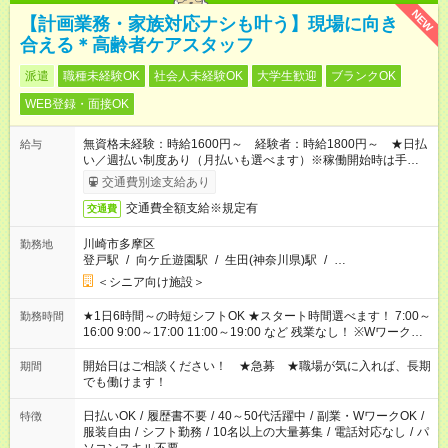
NEW
【計画業務・家族対応ナシも叶う】現場に向き
合える＊高齢者ケアスタッフ
派遣
職種未経験OK
社会人未経験OK
大学生歓迎
ブランクOK
WEB登録・面接OK
無資格未経験：時給1600円～ 経験者：時給1800円～ ★日払
給与
い／週払い制度あり（月払いも選べます）※稼働開始時は手続き
完了次第のお支払いとなります。
交通費別途支給あり
交通費全額支給※規定有
交通費
川崎市多摩区
勤務地
登戸駅
/
向ケ丘遊園駅
/
生田(神奈川県)駅
/
…
＜シニア向け施設＞
★1日6時間～の時短シフトOK ★スタート時間選べます！ 7:00～
勤務時間
16:00 9:00～17:00 11:00～19:00 など 残業なし！ ※Wワークの
場合、他のお仕事と合わせ週40時間超の就業はご案内できませ
ん ※法令に基づき、週20時間以上勤務は社会保険への加入対象
開始日はご相談ください！ ★急募 ★職場が気に入れば、長期
期間
となります ※労働者派遣法（日雇い派遣の原則禁止）により、
でも働けます！
短時間・短期間の就業はご案内が難しい場合があります
日払いOK
/
履歴書不要
/
40～50代活躍中
/
副業・WワークOK
/
特徴
服装自由
/
シフト勤務
/
10名以上の大量募集
/
電話対応なし
/
パ