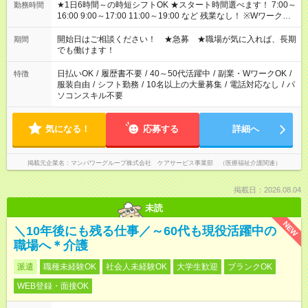
★1日6時間～の時短シフトOK ★スタート時間選べます！ 7:00～
勤務時間
16:00 9:00～17:00 11:00～19:00 など 残業なし！ ※Wワークの
場合、他のお仕事と合わせ週40時間超の就業はご案内できませ
ん ※法令に基づき、週20時間以上勤務は社会保険への加入対象
開始日はご相談ください！ ★急募 ★職場が気に入れば、長期
期間
となります ※労働者派遣法（日雇い派遣の原則禁止）により、
でも働けます！
短時間・短期間の就業はご案内が難しい場合があります
日払いOK
/
履歴書不要
/
40～50代活躍中
/
副業・WワークOK
/
特徴
服装自由
/
シフト勤務
/
10名以上の大量募集
/
電話対応なし
/
パ
ソコンスキル不要
気になる！
応募する
詳細へ
掲載元企業名
マンパワーグループ株式会社 ケアサービス事業部 （医療福祉介護関連）
掲載日：2026.08.04
未読
NEW
＼10年後にも残る仕事／～60代も現役活躍中の
職場へ＊介護
派遣
職種未経験OK
社会人未経験OK
大学生歓迎
ブランクOK
WEB登録・面接OK