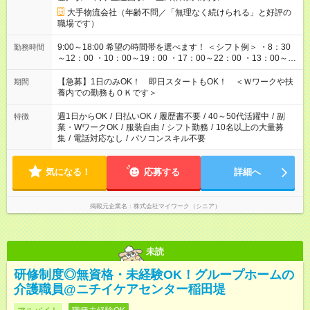
大手物流会社（年齢不問／「無理なく続けられる」と好評の
職場です）
9:00～18:00 希望の時間帯を選べます！ ＜シフト例＞ ・8：30
勤務時間
～12：00 ・10：00～19：00 ・17：00～22：00 ・13：00～
22：00 ・22：00～翌6：00 など
【急募】1日のみOK！ 即日スタートもOK！ ＜Ｗワークや扶
期間
養内での勤務もＯＫです＞
週1日からOK
/
日払いOK
/
履歴書不要
/
40～50代活躍中
/
副
特徴
業・WワークOK
/
服装自由
/
シフト勤務
/
10名以上の大量募
集
/
電話対応なし
/
パソコンスキル不要
気になる！
応募する
詳細へ
掲載元企業名
株式会社マイワーク（シニア）
未読
研修制度◎無資格・未経験OK！グループホームの
介護職員@ニチイケアセンター稲田堤