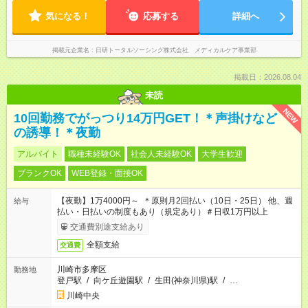
気になる！
応募する
詳細へ
掲載元企業名
日研トータルソーシング株式会社 メディカルケア事業部
掲載日：2026.08.04
未読
NEW
10回勤務でがっつり14万円GET！＊声掛けなど
の誘導！＊夜勤
アルバイト
職種未経験OK
社会人未経験OK
大学生歓迎
ブランクOK
WEB登録・面接OK
【夜勤】1万4000円～ ＊原則月2回払い（10日・25日） 他、週
給与
払い・日払いの制度もあり（規定あり）＃日収1万円以上
交通費別途支給あり
全額支給
交通費
川崎市多摩区
勤務地
登戸駅
/
向ケ丘遊園駅
/
生田(神奈川県)駅
/
…
川崎中央