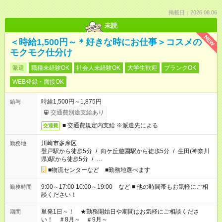
掲載日：2026.08.06
未読
NEW
＜時給1,500円～＊好きな時にお仕事＞コスメの
モクモク仕分け
派遣
職種未経験OK
社会人未経験OK
大学生歓迎
ブランクOK
WEB登録・面接OK
時給1,500円～1,875円
給与
交通費別途支給あり
■ 交通費規定内支給 ※派遣先による
交通費
川崎市多摩区
勤務地
登戸駅から徒歩5分
/
向ケ丘遊園駅から徒歩5分
/
生田(神奈川
県)駅から徒歩5分
/
…
■物流センターなど ■勤務地選べます
9:00～17:00 10:00～19:00 など ■ 他の時間帯もお気軽にご相
勤務時間
談ください！
単発1日～！ ★勤務開始日や期間はお気軽にご相談くださ
期間
い！ ＃8月～ ＃9月～