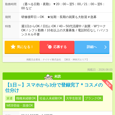
（選べる日勤・夜勤） ▼20：00～翌5：00／21：00～翌6：
勤務時間
00 など
研修後即日～OK ★短期・長期の就業も大歓迎＃急募
期間
週1日からOK
/
日払いOK
/
40～50代活躍中
/
副業・Wワーク
特徴
OK
/
シフト勤務
/
10名以上の大量募集
/
電話対応なし
/
パソコ
ンスキル不要
気になる！
応募する
詳細へ
掲載元企業名
テイケイ株式会社 【東京・神奈川エリア】
掲載日：2026.08.03
未読
NEW
【1日～】スマホから3分で登録完了＊コスメの
仕分け
派遣
職種未経験OK
社会人未経験OK
大学生歓迎
ブランクOK
WEB登録・面接OK