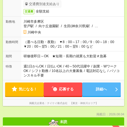
＃日収1万円以上
交通費別途支給あり
全額支給
交通費
川崎市多摩区
勤務地
登戸駅
/
向ケ丘遊園駅
/
生田(神奈川県)駅
/
…
川崎中央
（選べる日勤・夜勤） ▼8：00～17：00／9：00～18：00
勤務時間
▼20：00～翌5：00／21：00～翌6：00 など
研修後即日～OK ★短期・長期の就業も大歓迎＃急募
期間
週1日からOK
/
日払いOK
/
40～50代活躍中
/
副業・Wワーク
特徴
OK
/
シフト勤務
/
10名以上の大量募集
/
電話対応なし
/
パソコ
ンスキル不要
気になる！
応募する
詳細へ
掲載元企業名
テイケイ株式会社 【東京・神奈川エリア】
掲載日：2026.08.04
未読