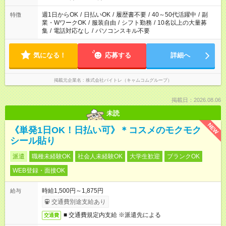
週1日からOK
/
日払いOK
/
履歴書不要
/
40～50代活躍中
/
副
特徴
業・WワークOK
/
服装自由
/
シフト勤務
/
10名以上の大量募
集
/
電話対応なし
/
パソコンスキル不要
気になる！
応募する
詳細へ
掲載元企業名
株式会社バイトレ（キャムコムグループ）
掲載日：2026.08.06
未読
NEW
《単発1日OK！日払い可》＊コスメのモクモク
シール貼り
派遣
職種未経験OK
社会人未経験OK
大学生歓迎
ブランクOK
WEB登録・面接OK
時給1,500円～1,875円
給与
交通費別途支給あり
■ 交通費規定内支給 ※派遣先による
交通費