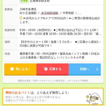
交通費全額支給
交通費
川崎市多摩区
勤務地
向ケ丘遊園駅
/
京王稲田堤駅
/
中野島駅
/
…
≪自宅からドアtoドアで30分以内！≫ご希望の勤務地を紹介
します。
9:00～18:00（休憩60分） ■ご希望があれば下記シフトもOK！
勤務時間
早番 7:00～16:00 遅番 10:00～19:00 夜勤 16:30～翌9:30 「家族
と休みを合わせたい」 「余裕を持って夕飯の準備がしたい」
「できれば残業はしたくない」 など、ご希望を教えてください
【8月中のスタートOK！急募！】2カ月～ ■ご応募から最短2～
期間
ね。 ※Wワーク希望の方へ 今ご覧のお仕事で希望する勤務時間
3日後に就業が可能です！
と、もう1つのお仕事の勤務時間。 合計で週40時間を超える場
合は応募できません。
履歴書不要
/
40～50代活躍中
/
服装自由
/
シフト勤務
/
10名以
特徴
上の大量募集
/
電話対応なし
/
パソコンスキル不要
気になる！
応募する
詳細へ
掲載元企業名
日研トータルソーシング株式会社 メディカルケア事業部
興味のあるバイト
は、とりあえず保存しよう♪
保存した求人は、後からまとめて応募できるよ。
企業からアプローチが届くことも！