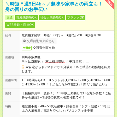
NEW
＼時短＊週5日4h～／趣味や家事との両立も！
身の回りのお手伝い
派遣
職種未経験OK
社会人未経験OK
ブランクOK
WEB登録・面接OK
無資格未経験：時給1500円～ ■週払いOK ■扶養内OK
給与
交通費別途支給あり
交通費全額支給
交通費
川崎市多摩区
勤務地
向ケ丘遊園駅
/
京王稲田堤駅
/
中野島駅
/
…
≪自宅からドアtoドアで30分以内！≫ご希望の勤務地を紹介
します。
1日4時間からOK！ ■シフト例 (1)8:00～12:00 (2)10:00～14:00
勤務時間
(3)13:00～17:00 「子どもたちが学校に行く間だけ働きたい」
「余裕を持って夕飯の準備がしたい」 「午前中は働いて、午後
はプライベートの時間にしたい」 など、ご希望を教えてくださ
【積極採用中！急募！】＊1年以上勤務している方が多数！ご応
期間
いね。 ※Wワーク希望の方へ 今ご覧のお仕事で希望する勤務時
募から最短2～3日後の就業も相談可能です！
間と、もう1つのお仕事の勤務時間。 合計で週40時間を超える
場合は応募できません。
履歴書不要
/
40～50代活躍中
/
服装自由
/
シフト勤務
/
10名以
特徴
上の大量募集
/
電話対応なし
/
パソコンスキル不要