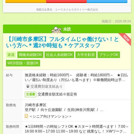
掲載元企業名
ユースタイルラボラトリー株式会社
掲載日：2026.08.04
未読
NEW
【川崎市多摩区】フルタイムじゃ働けない！と
いう方へ＊週2や時短も＊ケアスタッフ
派遣
職種未経験OK
社会人未経験OK
大学生歓迎
ブランクOK
WEB登録・面接OK
無資格未経験：時給1600円～ 経験者：時給1800円～ ★日払
給与
い／週払い制度あり（月払いも選べます）※稼働開始時は手続き
完了次第のお支払いとなります。
交通費別途支給あり
交通費全額支給※規定有
交通費
川崎市多摩区
勤務地
登戸駅
/
向ケ丘遊園駅
/
生田(神奈川県)駅
/
…
＜シニア向けマンション＞
★1日6時間～の時短シフトOK ★スタート時間選べます！ 7:00～
勤務時間
16:00 9:00～17:00 11:00～19:00 など 残業なし！ ※Wワークの