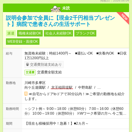
掲載日：2026.08.04
未読
NEW
説明会参加で全員に【現金2千円相当プレゼン
ト】病院で患者さんの生活サポート
派遣
職種未経験OK
社会人未経験OK
ブランクOK
WEB登録・面接OK
無資格未経験：時給1400円～ ■週払いOK ■扶養内OK ■日収
給与
1万1200円以上
交通費別途支給あり
交通費全額支給
交通費
川崎市多摩区
勤務地
向ケ丘遊園駅
/
京王稲田堤駅
/
中野島駅
/
…
≪自宅からドアtoドアで30分以内！≫ご希望の勤務地を紹介
します。
～シフト例～ 9:00～18:00（休憩60分） 7:00～16:00（休憩60
勤務時間
分） 10:00～19:00（休憩60分） ※Wワーク希望の方へ 今ご覧の
お仕事で希望する勤務時間と、もう1つのお仕事の勤務時間の合
計が 週40時間を超えなければOKです。
【現在も積極採用中！急募！】■2カ月～
期間