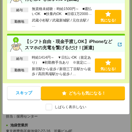
※川越営業所もあり…埼玉県川越市脇田本町11-1 川越シティービル6F
無資格未経験：時給1500円～ ■週払
TEL：0493-21-4510
給与
担当：採用センター
いOK ■扶養内OK ■日収1万2000円
以上
武蔵小杉駅 / 武蔵新城駅 / 元住吉駅 /
気になる!
勤務地
越谷営業所
…
埼玉県越谷市南越谷1-16-8 イーストサンビル5 5F
TEL：048-990-4510
担当：採用センター
【シフト自由・現金手渡しOK】iPhoneなど
錦糸町営業所
スマホの充電を繋げるだけ！[派遣]
東京都墨田区江東橋４－１９－３ 錦糸町ミハマビル 3階
TEL：03-5669-4522
時給1414円～ ▼日払いOK（規定あ
給与
担当：採用センター
り） ■初勤務手当あり ※規定によ
る
新宿駅から徒歩 / 新宿三丁目駅から徒
気になる!
新宿営業所
勤務地
歩 / 高田馬場駅から徒歩 / …
〒160－0023
新宿区西新宿1-8-1
新宿ビルディング5Ｆ
TEL：03-6911-4510
スキップ
どちらも気になる！
担当：採用センター
立川営業所
しばらく表示しない
東京都立川市曙町2-31-15 日住金立川ビル3F
TEL：042-540-7331
担当：採用センター
池袋営業所
東京都豊島区南池袋2-27-16 近藤ビル4F