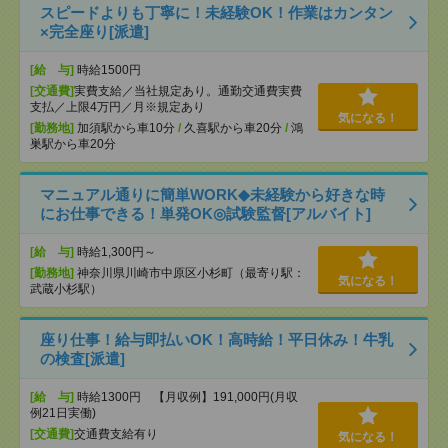
スピードよりも丁寧に！未経験OK！作業はカンタン
×完全座り[派遣]
[給 与]
時給1500円
[交通費]
実費支給／当社規定あり。通勤交通費実費
支払／上限4万円／月※規定あり
気になる！
[勤務地]
加須駅から車10分
/
久喜駅から車20分
/
鴻
巣駅から車20分
マニュアル通りに簡単WORK◆未経験から好きな時
にお仕事できる！単発OK◎試験監督[アルバイト]
[給 与]
時給1,300円～
[勤務地]
神奈川県川崎市中原区小杉町（最寄り駅：
気になる！
武蔵小杉駅）
座り仕事！給与即払いOK！高時給！平日休み！牛乳
の検査[派遣]
[給 与]
時給1300円 【月収例】191,000円(月収
例21日実働)
[交通費]
交通費支給有り
気になる！