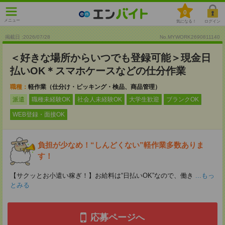
0
メニュー
気になる！
ログイン
掲載日 :2026
/
07
/
28
No.MYWORK2690811140
＜好きな場所からいつでも登録可能＞現金日
払いOK＊スマホケースなどの仕分作業
職種：
軽作業（仕分け・ピッキング・検品、商品管理）
派遣
職種未経験OK
社会人未経験OK
大学生歓迎
ブランクOK
WEB登録・面接OK
負担が少なめ！“しんどくない”軽作業多数ありま
す！
【サクッとお小遣い稼ぎ！】お給料は“日払いOK”なので、働き
...もっ
とみる
応募ページへ