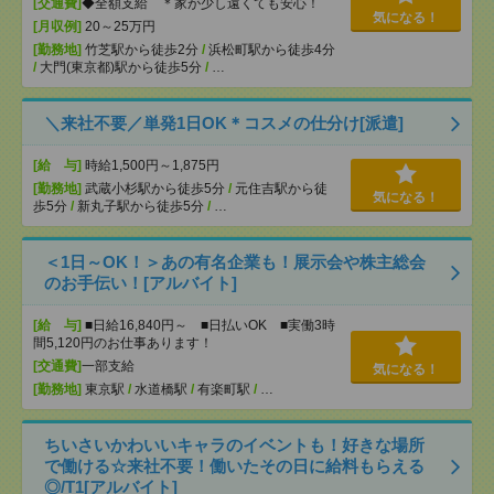
[交通費]
◆全額支給 ＊家が少し遠くても安心！
気になる！
[月収例]
20～25万円
[勤務地]
竹芝駅から徒歩2分
/
浜松町駅から徒歩4分
/
大門(東京都)駅から徒歩5分
/
…
＼来社不要／単発1日OK＊コスメの仕分け[派遣]
[給 与]
時給1,500円～1,875円
[勤務地]
武蔵小杉駅から徒歩5分
/
元住吉駅から徒
気になる！
歩5分
/
新丸子駅から徒歩5分
/
…
＜1日～OK！＞あの有名企業も！展示会や株主総会
のお手伝い！[アルバイト]
[給 与]
■日給16,840円～ ■日払いOK ■実働3時
間5,120円のお仕事あります！
[交通費]
一部支給
気になる！
[勤務地]
東京駅
/
水道橋駅
/
有楽町駅
/
…
ちいさいかわいいキャラのイベントも！好きな場所
で働ける☆来社不要！働いたその日に給料もらえる
◎/T1[アルバイト]