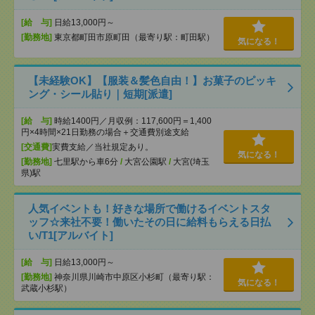
[給 与]
日給13,000円～
[勤務地]
東京都町田市原町田（最寄り駅：町田駅）
気になる！
【未経験OK】【服装＆髪色自由！】お菓子のピッキ
ング・シール貼り｜短期[派遣]
[給 与]
時給1400円／月収例：117,600円＝1,400
円×4時間×21日勤務の場合＋交通費別途支給
[交通費]
実費支給／当社規定あり。
気になる！
[勤務地]
七里駅から車6分
/
大宮公園駅
/
大宮(埼玉
県)駅
人気イベントも！好きな場所で働けるイベントスタ
ッフ☆来社不要！働いたその日に給料もらえる日払
い/T1[アルバイト]
[給 与]
日給13,000円～
[勤務地]
神奈川県川崎市中原区小杉町（最寄り駅：
気になる！
武蔵小杉駅）