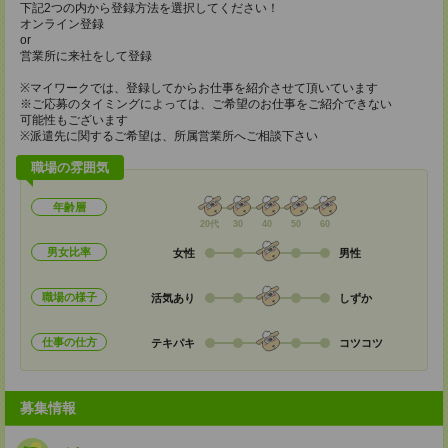
下記2つの内から登録方法を選択してください！
オンライン登録
or
営業所に来社をして登録
※マイワークでは、登録してからお仕事を紹介させて頂いています
※ご応募のタイミングによっては、ご希望のお仕事をご紹介できない
可能性もございます
※派遣先に関するご希望は、所属営業所へご相談下さい
職場の雰囲気
年齢層
20代
30
40
50
60
男女比率
女性
男性
職場の様子
活気あり
しずか
仕事の仕方
テキパキ
コツコツ
募集情報