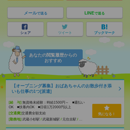
メール
LINE
で送る
で送る
シェア
ツイート
ブックマーク
あなたの閲覧履歴からの
おすすめ
【オープニング募集】おばあちゃんのお散歩付き添
いも仕事の1つ[派遣]
[給 与]
無資格未経験：時給1500円～ ■週払い
OK ■扶養内OK ■日収1万2000円以上
[交通費]
交通費全額支給
気になる！
[勤務地]
武蔵小杉駅
/
武蔵新城駅
/
元住吉駅
/
…