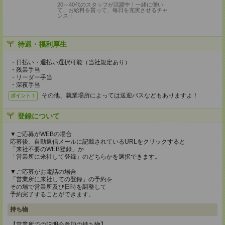
20～40代のスタッフが活躍中！一緒に働い
て、お給料を貰って、毎日を充実させるチャ
ンス！
待遇・福利厚生
・日払い・週払い選択可能（当社規定あり）
・残業手当
・リーダー手当
・深夜手当
その他、就業場所によっては送迎バスなどもありますよ！
ポイント！
登録について
▼ご応募がWEBの場合
応募後、自動返信メールに記載されているURLをクリックすると
「来社不要のWEB登録」か
「営業所に来社して登録」のどちらかを選択できます。
▼ご応募がお電話の場合
「営業所に来社しての登録」の予約を
その場で営業所及び日時を調整して
予約完了することができます。
持ち物
【営業所での説明会参加の持ち物】