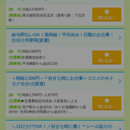
[給 与]
日給13,000円～
[勤務地]
東京都世田谷区北沢（最寄り駅：下北沢
気になる！
駅）
給与即払いOK！高時給！平日休み！日勤のお仕事！
仕分け作業等[派遣]
[給 与]
時給1600円
[交通費]
交通費支給有り
気になる！
[勤務地]
平沼橋駅から徒歩12分
＜時給1,500円～＊好きな時にお仕事＞コスメのモク
モク仕分け[派遣]
[給 与]
時給1,500円～1,875円
[交通費]
■ 交通費規定内支給 ※派遣先による
気になる！
[勤務地]
登戸駅から徒歩5分
/
向ケ丘遊園駅から徒
歩5分
/
生田(神奈川県)駅から徒歩5分
/
…
＼1日だけでOK！／好きな時に働く＊シール貼りの