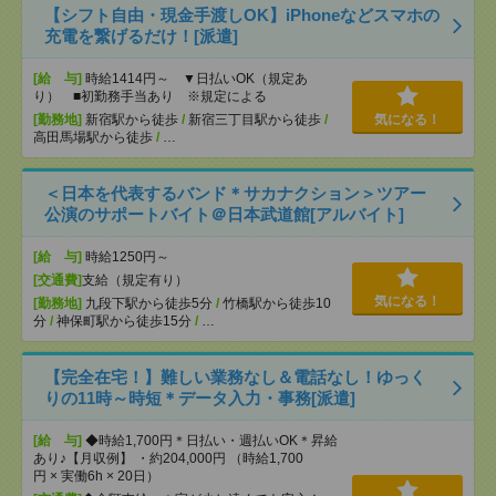
【シフト自由・現金手渡しOK】iPhoneなどスマホの
充電を繋げるだけ！[派遣]
[給 与]
時給1414円～ ▼日払いOK（規定あ
り） ■初勤務手当あり ※規定による
[勤務地]
新宿駅から徒歩
/
新宿三丁目駅から徒歩
/
気になる！
高田馬場駅から徒歩
/
…
＜日本を代表するバンド＊サカナクション＞ツアー
公演のサポートバイト＠日本武道館[アルバイト]
[給 与]
時給1250円～
[交通費]
支給（規定有り）
気になる！
[勤務地]
九段下駅から徒歩5分
/
竹橋駅から徒歩10
分
/
神保町駅から徒歩15分
/
…
【完全在宅！】難しい業務なし＆電話なし！ゆっく
りの11時～時短＊データ入力・事務[派遣]
[給 与]
◆時給1,700円＊日払い・週払いOK＊昇給
あり♪【月収例】 ・約204,000円 （時給1,700
円 × 実働6h × 20日）