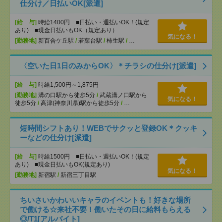
仕分け／日払いOK[派遣]
[給 与]
時給1400円 ■日払い・週払いOK！(規定
あり) ■現金日払いもOK（規定あり）
気になる！
[勤務地]
新百合ケ丘駅
/
若葉台駅
/
柿生駅
/
…
〈空いた日1日のみからOK〉＊チラシの仕分け[派遣]
[給 与]
時給1,500円～1,875円
[勤務地]
溝の口駅から徒歩5分
/
武蔵溝ノ口駅から
気になる！
徒歩5分
/
高津(神奈川県)駅から徒歩5分
/
…
短時間シフトあり！WEBでサクッと登録OK＊クッキ
ーなどの仕分け[派遣]
[給 与]
時給1500円 ■日払い・週払いOK！(規定
あり) ■現金日払いもOK(規定あり)
気になる！
[勤務地]
新宿駅
/
新宿三丁目駅
ちいさいかわいいキャラのイベントも！好きな場所
で働ける☆来社不要！働いたその日に給料もらえる
◎/T1[アルバイト]