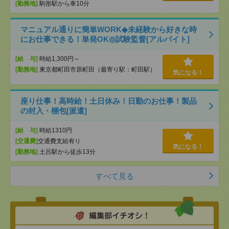
[勤務地]
駒形駅から車10分
マニュアル通りに簡単WORK◆未経験から好きな時
にお仕事できる！単発OK◎試験監督[アルバイト]
[給 与]
時給1,300円～
[勤務地]
東京都町田市原町田（最寄り駅：町田駅）
気になる！
座り仕事！高時給！土日休み！日勤のお仕事！製品
の封入・梱包[派遣]
[給 与]
時給1310円
[交通費]
交通費支給有り
気になる！
[勤務地]
土呂駅から徒歩13分
すべて見る