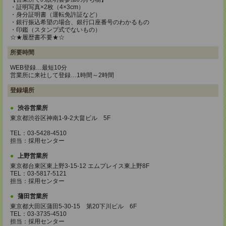
・証明写真×2枚（4×3cm）
・身分証明書（運転免許証など）
・銀行振込希望の場合、銀行口座番号のわかるもの
・印鑑（スタンプ式でないもの）
☆★履歴書不要★☆
所要時間
WEB登録…最短10分
営業所に来社して登録…1時間～2時間
登録場所
渋谷営業所
東京都渋谷区神南1-9-2大畠ビル 5F
TEL：03-5428-4510
担当：採用センター
上野営業所
東京都台東区東上野3-15-12 エムプレイス東上野8F
TEL：03-5817-5121
担当：採用センター
蒲田営業所
東京都大田区蒲田5-30-15 第20下川ビル 6F
TEL：03-3735-4510
担当：採用センター