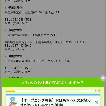
担当：採用センター
千葉営業所
千葉県千葉市中央区新町1-20 江澤ビル5F
TEL：043-243-4551
担当：採用センター
船橋営業所
千葉県船橋市本町2-1-1 船橋スクエア21 10F
※西船橋営業所も有り…船橋市葛飾町2-380-2 ヤマゲンビル4Ｆ
TEL：047-495-2940
担当：採用センター
成田営業所
千葉県成田市花崎町８１６－２ タムラビル ５階
TEL：0476-20-4510
担当：採用センター
×
大宮営業所
どちらのお仕事が気になりますか？
埼玉県さいたま市大宮区桜木町2-8-3 阪デンタルビル5F
TEL：048-640-4520
担当：採用センター
1
/10
東松山営業所
【オープニング募集】おばあちゃんのお散歩
埼玉県松山市箭弓町1-6-1 ZONA1 3F
付き添いも仕事の1つ[派遣]