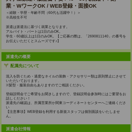
業・WワークOK / WEB登録・面接OK
＜経験・学歴・年齢不問（60代も活躍中！）＞
※高校生不可
派遣は派遣法に基づく就業となります。
アルバイト・パートは1日のみOK。
学生・60歳以上は1日のみOK。【ご応募の際は、「2690811140」の番号を
お伝えいただくとスムーズです♪】
派遣先の概要
配属先について
混入を防ぐため・過度なネイルの装飾・アクセサリー類は原則禁止にさせて
いただいております。
※髪型・服装自由もありますのでご相談ください。
登録説明会でご希望をお聞きしますので、登録説明会参加時にはご要望をお
話しください！
派遣先の確認は、所属営業所か関東コーディネートセンターへご連絡くださ
い
【注意事項】WEB登録を利用する新規スタッフは個別面談をいたしませ
ん。
派遣会社情報