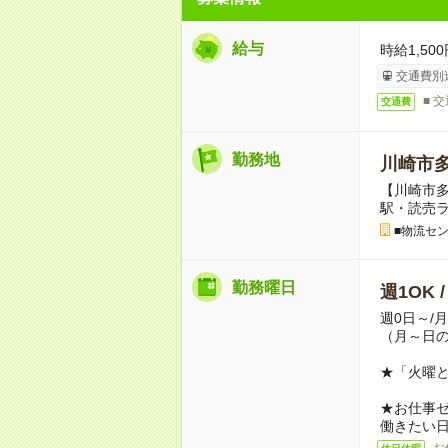
給与
時給1,500
交通費別
■ 
交通費
勤務地
川崎市
【川崎市多
駅・読売
■物流セ
勤務曜日
週1OK 
週0日～/
（月～日
★「火曜
★お仕事
働きたい
お