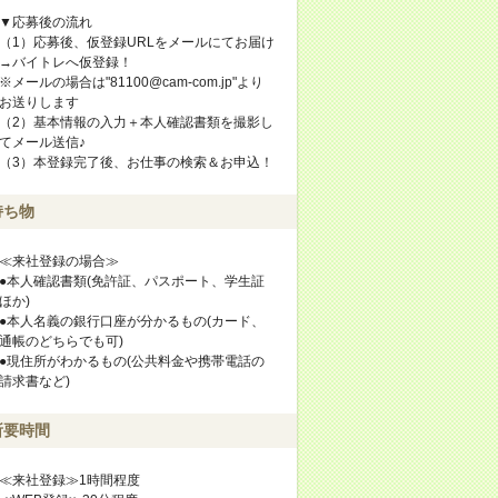
▼応募後の流れ
（1）応募後、仮登録URLをメールにてお届け
→バイトレへ仮登録！
※メールの場合は"81100@cam-com.jp"より
お送りします
（2）基本情報の入力＋本人確認書類を撮影し
てメール送信♪
（3）本登録完了後、お仕事の検索＆お申込！
持ち物
≪来社登録の場合≫
●本人確認書類(免許証、パスポート、学生証
ほか)
●本人名義の銀行口座が分かるもの(カード、
通帳のどちらでも可)
●現住所がわかるもの(公共料金や携帯電話の
請求書など)
所要時間
≪来社登録≫1時間程度