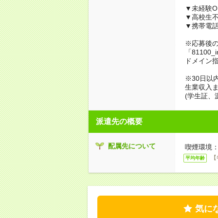
▼未経験O
▼高校生
▼携帯電
※応募後
「81100_
ドメイン
※30日以
生業収入ま
(学生証、
派遣先の概要
配属先について
喫煙環境：
【
平均年齢
気に