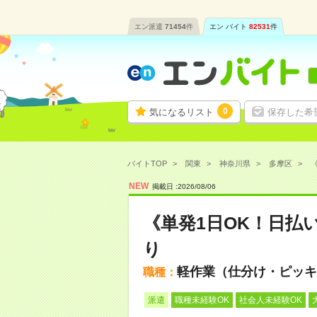
エン派遣
71454
件
エン バイト
82531
件
0
気になるリスト
保存した希
バイトTOP
関東
神奈川県
多摩区
《
NEW
掲載日 :
2026
/
08
/
06
《単発1日OK！日払
り
軽作業（仕分け・ピッキ
職種：
派遣
職種未経験OK
社会人未経験OK