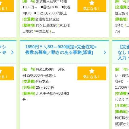
[給 与]
無資格未経験：時給
[給 与]
1500円～ ■週払いOK ■扶養
[交通費]
なる！
気になる！
内OK ■日収1万2000円以上
規定あり
[交通費]
交通費全額支給
[勤務地]
[勤務地]
向ケ丘遊園駅
/
京王稲
歩4分
/
田堤駅
/
中野島駅
/
…
7分
クシ
1850円＊＼8/3～9/30限定×完全在宅×
【完
ト＠
複数名募集／動きのある事務[派遣]
なし
入力・
[給 与]
時給1850円 月収
[給 与]
例 296,000円+残業代
い・週払
なる！
気になる！
[交通費]
全額支給
収例】 ・
[月収例]
25～30万円
1,700円
[勤務地]
北八王子駅から徒歩3
[交通費]
分
し遠くて
[月収例]
[勤務地]
松町駅か
都)駅か