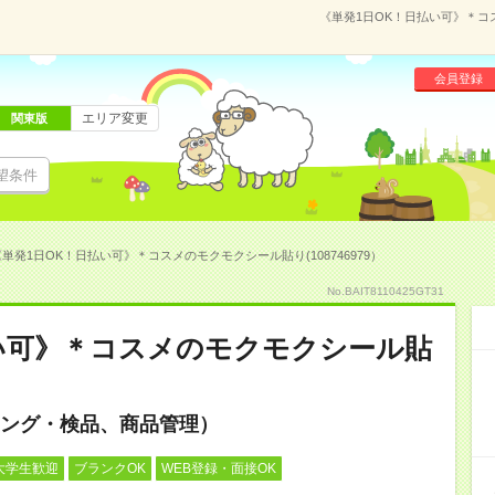
《単発1日OK！日払い可》＊コス
会員登録
エリア変更
関東版
望条件
単発1日OK！日払い可》＊コスメのモクモクシール貼り(108746979）
No.BAIT8110425GT31
い可》＊コスメのモクモクシール貼
ング・検品、商品管理）
大学生歓迎
ブランクOK
WEB登録・面接OK