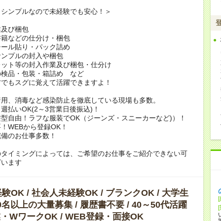
もシンプルなので未経験でも安心！＞
業及び梱包
書籍などの仕分け・梱包
シール貼り・パック詰め
サンプルの封入や梱包
レット等の封入作業及び梱包・仕分け
の検品・包装・箱詰め など
方でもスグに覚えて活躍できますよ！
着用、消毒など感染防止を徹底している現場も多数。
週払いOK(2～3営業日後振込)！
型自由！ラフな服装でOK（ジーンズ・スニーカーなど)）！
！WEBから登録OK！
完備のお仕事多数！
のタイミングによっては、ご希望のお仕事をご紹介できない可
ざいます
OK / 社会人未経験OK / ブランクOK / 大学生
10名以上の大量募集 / 履歴書不要 / 40～50代活躍
副業・WワークOK / WEB登録・面接OK