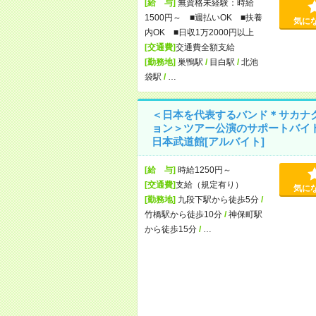
[給 与]
無資格未経験：時給
1500円～ ■週払いOK ■扶養
気に
内OK ■日収1万2000円以上
[交通費]
交通費全額支給
[勤務地]
巣鴨駅
/
目白駅
/
北池
袋駅
/
…
＜日本を代表するバンド＊サカナ
ョン＞ツアー公演のサポートバイ
日本武道館[アルバイト]
[給 与]
時給1250円～
[交通費]
支給（規定有り）
気に
[勤務地]
九段下駅から徒歩5分
/
竹橋駅から徒歩10分
/
神保町駅
から徒歩15分
/
…