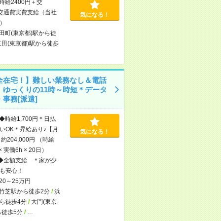
時給2400円＋交
交通費実費支給（当社
気になる！
）
田町(東京都)駅から徒
三田(東京都)駅から徒歩
全在宅！】難しい業務なし＆電話
！ゆっくりの11時～時短＊データ
事務[派遣]
◆時給1,700円＊日払
いOK＊昇給あり♪【月
気になる！
約204,000円 （時給
 × 実働6h × 20日）
◆全額支給 ＊家が少
も安心！
20～25万円
竹芝駅から徒歩2分
/
浜
ら徒歩4分
/
大門(東京
ら徒歩5分
/
…