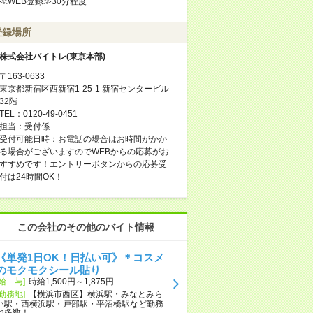
≪WEB登録≫30分程度
登録場所
株式会社バイトレ(東京本部)
〒163-0633
東京都新宿区西新宿1-25-1 新宿センタービル
32階
TEL：0120-49-0451
担当：受付係
受付可能日時：お電話の場合はお時間がかか
る場合がございますのでWEBからの応募がお
すすめです！エントリーボタンからの応募受
付は24時間OK！
この会社のその他のバイト情報
《単発1日OK！日払い可》＊コスメ
のモクモクシール貼り
[給 与]
時給1,500円～1,875円
[勤務地]
【横浜市西区】横浜駅・みなとみら
い駅・西横浜駅・戸部駅・平沼橋駅など勤務
地多数！