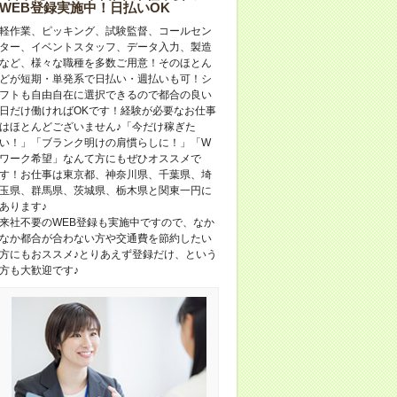
WEB登録実施中！日払いOK
軽作業、ピッキング、試験監督、コールセン
ター、イベントスタッフ、データ入力、製造
など、様々な職種を多数ご用意！そのほとん
どが短期・単発系で日払い・週払いも可！シ
フトも自由自在に選択できるので都合の良い
日だけ働ければOKです！経験が必要なお仕事
はほとんどございません♪「今だけ稼ぎた
い！」「ブランク明けの肩慣らしに！」「W
ワーク希望」なんて方にもぜひオススメで
す！お仕事は東京都、神奈川県、千葉県、埼
玉県、群馬県、茨城県、栃木県と関東一円に
あります♪
来社不要のWEB登録も実施中ですので、なか
なか都合が合わない方や交通費を節約したい
方にもおススメ♪とりあえず登録だけ、という
方も大歓迎です♪