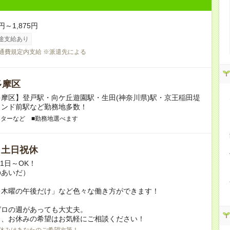
円～1,875円
途支給あり
交通費規定内支給 ※派遣先による
多摩区
摩区】登戸駅・向ケ丘遊園駅・生田(神奈川県)駅・京王稲田堤
ランド前駅など勤務地多数！
ンターなど ■勤務地選べます
/ 土日祝休
月1日～OK！
のあいだ）
と木曜の午後だけ」など色々な働き方ができます！
ゼロの週があっても大丈夫。
日、お休みの希望はお気軽にご相談ください！
休みはあなたのご希望次第！