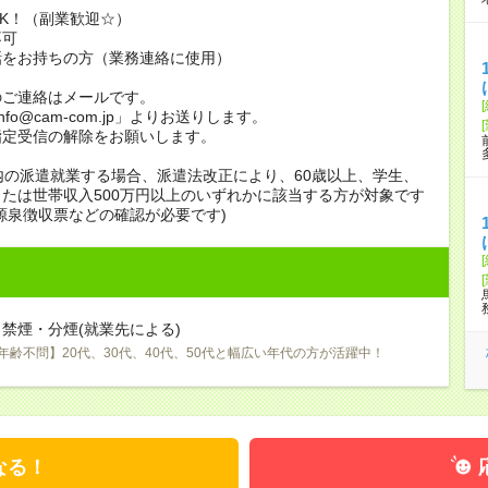
K！（副業歓迎☆）
不可
話をお持ちの方（業務連絡に使用）
のご連絡はメールです。
info@cam-com.jp」よりお送りします。
指定受信の解除をお願いします。
内の派遣就業する場合、派遣法改正により、60歳以上、学生、
たは世帯収入500万円以上のいずれかに該当する方が対象です
源泉徴収票などの確認が必要です)
禁煙・分煙(就業先による)
年齢不問】20代、30代、40代、50代と幅広い年代の方が活躍中！
なる！