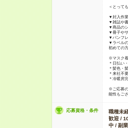
＜とって
▼封入作
▼雑誌や
▼商品の
▼冊子や
▼パンフ
▼ラベル
初めての
※マスク
＊日払い・
＊髪色・髪
＊来社不要
＊冷暖房
※ご応募
能性もご
応募資格・条件
職種未経験
歓迎 / 
中 / 