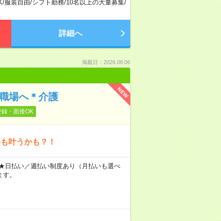
K
/
服装自由
/
シフト勤務
/
10名以上の大量募集
/
詳細へ
掲載日：2026.08.06
NEW
の職場へ＊介護
登録・面接OK
事も叶うかも？！
～ ★日払い／週払い制度あり（月払いも選べ
ます。