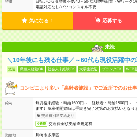
日払いOK
/
履歴書不要
/
40～50代活躍中
/
副業・WワークO
特徴
電話対応なし
/
パソコンスキル不要
気になる！
応募する
未読
＼10年後にも残る仕事／～60代も現役活躍中
派遣
職種未経験OK
社会人未経験OK
大学生歓迎
ブランクOK
WEB
コンビニより多い「高齢者施設」でご近所でのお仕
無資格未経験：時給1600円～ 経験者：時給1800円
給与
ます）※稼働開始時は手続き完了次第のお支払いとなり
交通費別途支給あり
交通費全額支給※規定有
交通費
川崎市多摩区
勤務地