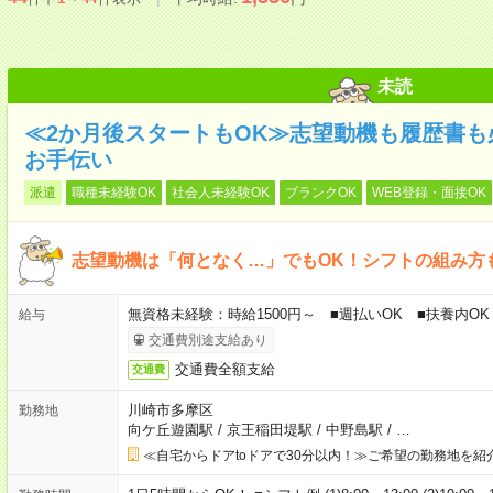
未読
≪2か月後スタートもOK≫志望動機も履歴書
お手伝い
派遣
職種未経験OK
社会人未経験OK
ブランクOK
WEB登録・面接OK
志望動機は「何となく…」でもOK！シフトの組み方
無資格未経験：時給1500円～ ■週払いOK ■扶養内OK
給与
交通費別途支給あり
交通費全額支給
交通費
川崎市多摩区
勤務地
向ケ丘遊園駅
/
京王稲田堤駅
/
中野島駅
/
…
≪自宅からドアtoドアで30分以内！≫ご希望の勤務地を紹