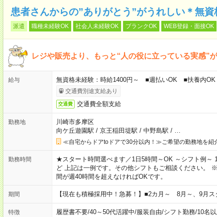
患者さんからの”ありがとう”がうれしい＊無資
派遣
職種未経験OK
社会人未経験OK
ブランクOK
WEB登録・面接OK
レジや販売より、もっと“人の役に立っている実感”がほ
無資格未経験：時給1400円～ ■週払いOK ■扶養内OK 
給与
交通費別途支給あり
交通費全額支給
交通費
川崎市多摩区
勤務地
向ケ丘遊園駅
/
京王稲田堤駅
/
中野島駅
/
…
≪自宅からドアtoドアで30分以内！≫ご希望の勤務地を紹
★スタート時間選べます／1日5時間～OK ～シフト例～ 10:00～15:
勤務時間
ど 上記は一例です。その他シフトもご相談ください。 
間が週40時間を超えなければOKです。
【現在も積極採用中！急募！】■2カ月～ 8月～、9月ス
期間
履歴書不要
/
40～50代活躍中
/
服装自由
/
シフト勤務
/
10名
特徴