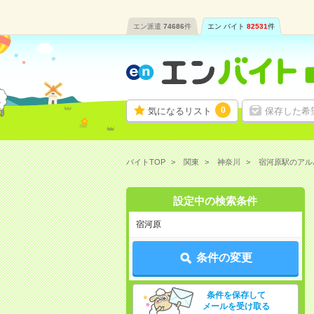
エン派遣
74686
件
エン バイト
82531
件
0
気になるリスト
保存した希
バイトTOP
関東
神奈川
宿河原駅のアル
設定中の検索条件
宿河原
条件の変更
条件を保存して
メールを受け取る