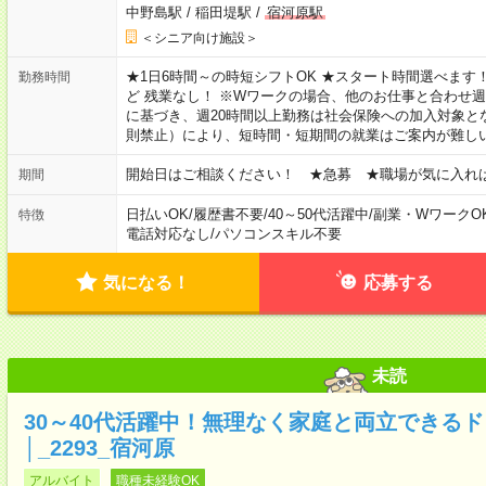
中野島駅
/
稲田堤駅
/
宿河原駅
＜シニア向け施設＞
★1日6時間～の時短シフトOK ★スタート時間選べます！ 7:00～16
勤務時間
ど 残業なし！ ※Wワークの場合、他のお仕事と合わせ週
に基づき、週20時間以上勤務は社会保険への加入対象と
則禁止）により、短時間・短期間の就業はご案内が難し
開始日はご相談ください！ ★急募 ★職場が気に入れ
期間
日払いOK
/
履歴書不要
/
40～50代活躍中
/
副業・WワークO
特徴
電話対応なし
/
パソコンスキル不要
気になる！
応募する
未読
30～40代活躍中！無理なく家庭と両立できる
│_2293_宿河原
アルバイト
職種未経験OK