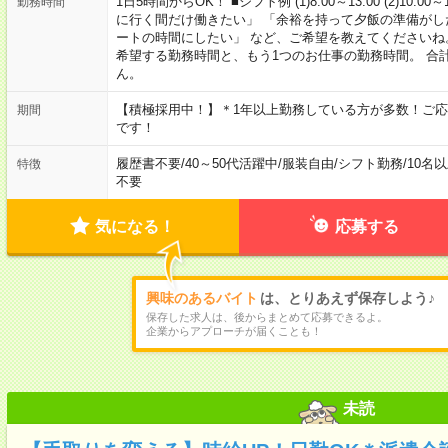
1日5時間からOK！ ■シフト例 (1)8:00～13:00 (2)10:00～
勤務時間
に行く間だけ働きたい」 「余裕を持って夕飯の準備がし
ートの時間にしたい」 など、ご希望を教えてくださいね
希望する勤務時間と、もう1つのお仕事の勤務時間。 合
ん。
【積極採用中！】＊1年以上勤務している方が多数！ご応
期間
です！
履歴書不要
/
40～50代活躍中
/
服装自由
/
シフト勤務
/
10名
特徴
不要
気になる！
応募する
興味のあるバイト
は、とりあえず保存しよう♪
保存した求人は、後からまとめて応募できるよ。
企業からアプローチが届くことも！
未読