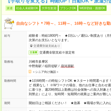
【手取りを変える】時給UP！日勤OK＊派遣介
派遣
社会人未経験OK
大学生歓迎
ブランクOK
WEB登録・面接OK
自由なシフト＊7時～、11時～、16時～など好きな
経験者：時給1800円～ ★日払い／週払い制度あり（
給与
次第のお支払いとなります。
交通費別途支給あり
交通費全額支給※規定有
交通費
川崎市多摩区
勤務地
中野島駅
/
稲田堤駅
/
宿河原駅
＜シニア向け施設＞
★1日6時間～の時短シフトOK ★スタート時間選べます！ 7:00～16
勤務時間
ど 残業なし！ ※Wワークの場合、他のお仕事と合わせ週
に基づき、週20時間以上勤務は社会保険への加入対象と
則禁止）により、短時間・短期間の就業はご案内が難し
開始日はご相談ください！ ★急募 ★職場が気に入れ
期間