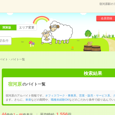
宿河原駅の
会員登録
エリア変更
関東版
望条件
バイト・バイト一覧
検索結果
宿河原
のバイト一覧
宿河原のアルバイト情報です。
オフィスワーク・事務系
、
営業・販売・サービス系
、
ます。さらに、
単発
などの期間や、
職種未経験OK
などのこだわり条件で絞り込んでい
1,556
44
平均時給:
円
件中
1
～
44
件表示