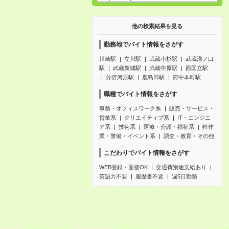
他の検索結果を見る
勤務地でバイト情報をさがす
川崎駅
立川駅
武蔵小杉駅
武蔵溝ノ口
駅
武蔵新城駅
武蔵中原駅
西国立駅
分倍河原駅
鹿島田駅
府中本町駅
職種でバイト情報をさがす
事務・オフィスワーク系
販売・サービス・
営業系
クリエイティブ系
IT・エンジニ
ア系
技術系
医療・介護・福祉系
軽作
業・警備・イベント系
調査・教育・その他
こだわりでバイト情報をさがす
WEB登録・面接OK
交通費別途支給あり
英語力不要
履歴書不要
週5日勤務