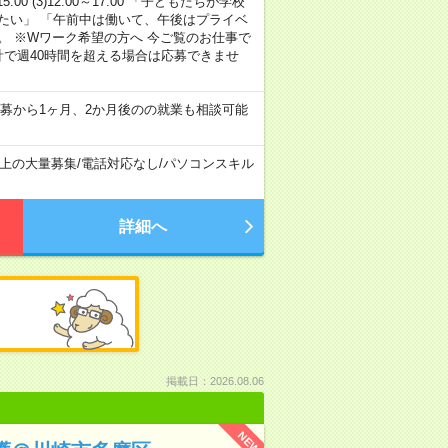
15:00 (3)12:00～17:00 「子どもたちが学校
たい」 「午前中は働いて、午後はプライベ
。 ※Wワーク希望の方へ 今ご覧のお仕事で
計で週40時間を超える場合は応募できませ
募から1ヶ月、2か月後のの就業も相談可能
以上の大量募集
/
電話対応なし
/
パソコンスキル
詳細へ
掲載日：2026.08.06
NEW