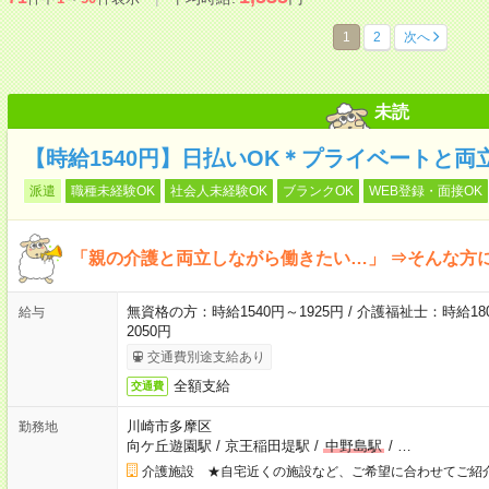
1
2
次へ
未読
【時給1540円】日払いOK＊プライベートと両
派遣
職種未経験OK
社会人未経験OK
ブランクOK
WEB登録・面接OK
「親の介護と両立しながら働きたい…」 ⇒そんな方
無資格の方：時給1540円～1925円 / 介護福祉士：時給180
給与
2050円
交通費別途支給あり
全額支給
交通費
川崎市多摩区
勤務地
向ケ丘遊園駅
/
京王稲田堤駅
/
中野島駅
/
…
介護施設 ★自宅近くの施設など、ご希望に合わせてご紹