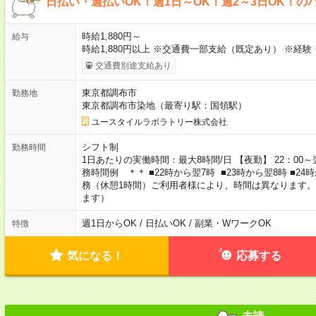
日払い・週払いOK！週1日～OK！週2～3日OK！の
時給1,880円～
給与
時給1,880円以上 ※交通費一部支給（既定あり） ※経
交通費別途支給あり
東京都調布市
勤務地
東京都調布市染地（最寄り駅：国領駅）
ユースタイルラボラトリー株式会社
シフト制
勤務時間
1日あたりの実働時間：最大8時間/日 【夜勤】 22：00～翌
務時間例 ＊＊ ■22時から翌7時 ■23時から翌8時 ■2
務（休憩1時間）ご利用者様により、時間は異なります。
ます）
週1日からOK / 日払いOK / 副業・WワークOK
特徴
気になる！
応募する