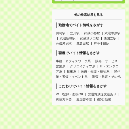
他の検索結果を見る
勤務地でバイト情報をさがす
川崎駅
立川駅
武蔵小杉駅
武蔵中原駅
武蔵新城駅
武蔵溝ノ口駅
西国立駅
分倍河原駅
鹿島田駅
府中本町駅
職種でバイト情報をさがす
事務・オフィスワーク系
販売・サービス・
営業系
クリエイティブ系
IT・エンジニ
ア系
技術系
医療・介護・福祉系
軽作
業・警備・イベント系
調査・教育・その他
こだわりでバイト情報をさがす
WEB登録・面接OK
交通費別途支給あり
英語力不要
履歴書不要
週5日勤務