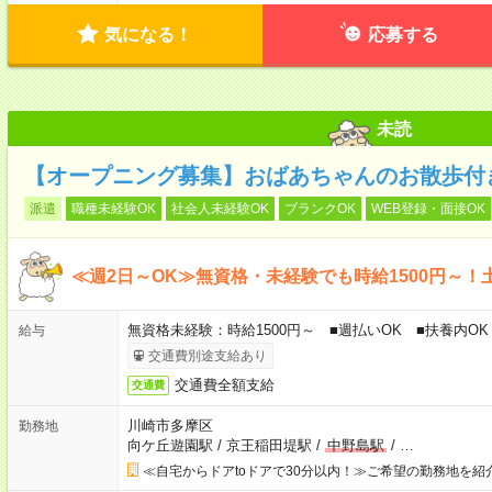
気になる！
応募する
未読
【オープニング募集】おばあちゃんのお散歩付
派遣
職種未経験OK
社会人未経験OK
ブランクOK
WEB登録・面接OK
≪週2日～OK≫無資格・未経験でも時給1500円～！
無資格未経験：時給1500円～ ■週払いOK ■扶養内OK 
給与
交通費別途支給あり
交通費全額支給
交通費
川崎市多摩区
勤務地
向ケ丘遊園駅
/
京王稲田堤駅
/
中野島駅
/
…
≪自宅からドアtoドアで30分以内！≫ご希望の勤務地を紹