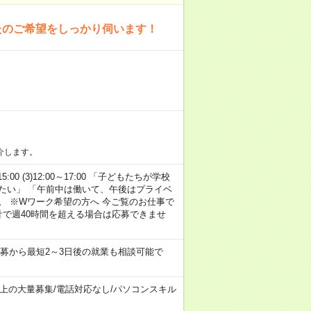
たのご希望をしっかり伺います！
介します。
15:00 (3)12:00～17:00 「子どもたちが学校
たい」 「午前中は働いて、午後はプライベ
。 ※Wワーク希望の方へ 今ご覧のお仕事で
計で週40時間を超える場合は応募できませ
募から最短2～3日後の就業も相談可能で
以上の大量募集
/
電話対応なし
/
パソコンスキル