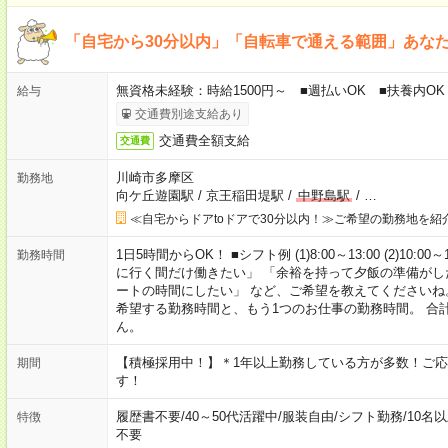
「自宅から30分以内」「自転車で通える範囲」あな
無資格未経験：時給1500円～ ■週払いOK ■扶養内OK
給与
交通費別途支給あり
交通費全額支給
交通費
川崎市多摩区
勤務地
向ケ丘遊園駅
/
京王稲田堤駅
/
中野島駅
/
…
≪自宅からドアtoドアで30分以内！≫ご希望の勤務地を紹
1日5時間からOK！ ■シフト例 (1)8:00～13:00 (2)10:00～
勤務時間
に行く間だけ働きたい」 「余裕を持って夕飯の準備がし
ートの時間にしたい」 など、ご希望を教えてくださいね
希望する勤務時間と、もう1つのお仕事の勤務時間。 合
ん。
【積極採用中！】＊1年以上勤務している方が多数！ご応
期間
す！
履歴書不要
/
40～50代活躍中
/
服装自由
/
シフト勤務
/
10名
特徴
不要