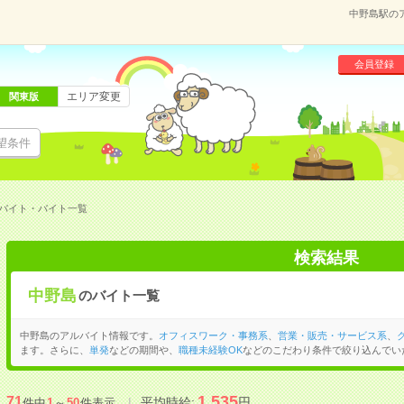
中野島駅の
会員登録
エリア変更
関東版
望条件
バイト・バイト一覧
検索結果
中野島
のバイト一覧
中野島のアルバイト情報です。
オフィスワーク・事務系
、
営業・販売・サービス系
、
ます。さらに、
単発
などの期間や、
職種未経験OK
などのこだわり条件で絞り込んでい
1,535
71
平均時給:
円
件中
1
～
50
件表示