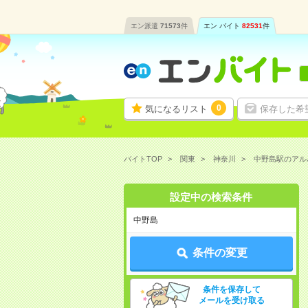
エン派遣
71573
件
エン バイト
82531
件
0
気になるリスト
保存した希
バイトTOP
関東
神奈川
中野島駅のアル
設定中の検索条件
中野島
条件の変更
条件を保存して
メールを受け取る