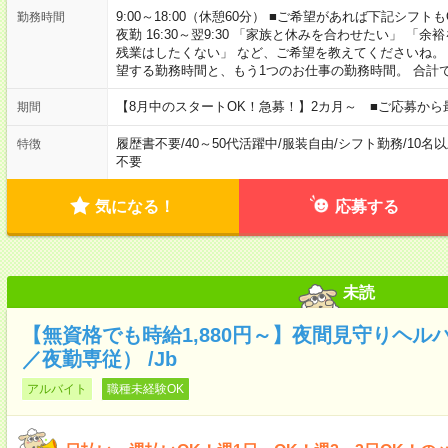
9:00～18:00（休憩60分） ■ご希望があれば下記シフトもOK！ 
勤務時間
夜勤 16:30～翌9:30 「家族と休みを合わせたい」 
残業はしたくない」 など、ご希望を教えてくださいね。
望する勤務時間と、もう1つのお仕事の勤務時間。 合計
【8月中のスタートOK！急募！】2カ月～ ■ご応募から
期間
履歴書不要
/
40～50代活躍中
/
服装自由
/
シフト勤務
/
10名
特徴
不要
気になる！
応募する
未読
【無資格でも時給1,880円～】夜間見守りヘル
／夜勤専従） /Jb
アルバイト
職種未経験OK