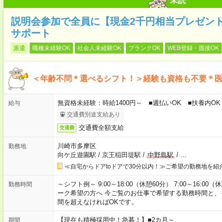
未読
説明会参加で全員に【現金2千円相当プレゼン
サポート
派遣
職種未経験OK
社会人未経験OK
ブランクOK
WEB登録・面接OK
＜年齢不問＊選べるシフト！＞経験も資格も不要＊
無資格未経験：時給1400円～ ■週払いOK ■扶養内OK 
給与
交通費別途支給あり
交通費全額支給
交通費
川崎市多摩区
勤務地
向ケ丘遊園駅
/
京王稲田堤駅
/
中野島駅
/
…
≪自宅からドアtoドアで30分以内！≫ご希望の勤務地を紹
～シフト例～ 9:00～18:00（休憩60分） 7:00～16:00（
勤務時間
ーク希望の方へ 今ご覧のお仕事で希望する勤務時間と、も
間を超えなければOKです。
【現在も積極採用中！急募！】■2カ月～
期間