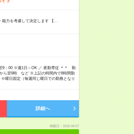
バイト
験・能力を考慮して決定します 【…
9：00 ※週1日～OK ／ 夜勤専従 ＊＊ 勤
4時から翌9時 など ※上記の時間内で8時間勤
 ※曜日固定（毎週同じ曜日での勤務となり
詳細へ
掲載日：2026.08.07