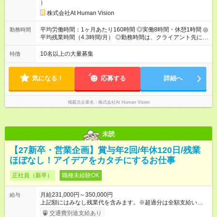
）
業代（月15時間分）が含まれた 金額になります。超過分は追加
で全額支給。 【頑張りを給与・キャリアに還元します】 年に2
株式会社At Human Vision
回⼈事評価があり等級が決まります。 等級に合わせた給与設定
のため、若い内からでも頑張り次第で給与アップが叶います。
平均労働時間：1ヶ月あたり160時間 ◎実働8時間・休憩1時間 ◎
勤務時間
⼀般職（20～31万円）→リーダー（⽉給26～36万円） →係⻑
平均残業時間（4.3時間/月） ◎勤務時間は、クライアント先に
（⽉給34～45万円）→課⻑（⽉給36～48万円）→部⻑（⽉給40
より異なります。 ※＜シフト例＞ 10:00～19:00／11:00～
～58万円） 【試用期間】試用期間あり 試用期間の長さ：6ヶ月
20:00 平均労働時間：1ヶ月あたり160時間 ◎実働8時間・休憩1
10名以上の大量募集
特徴
※ 雇用形態と給与に、本採用時と異なる部分があります。 雇用
時間 ◎平均残業時間（4.3時間/月） ◎勤務時間は、クライアント
形態：本採用時と同じです。 給与：月給 224,000円 ～ 330,000
先に より異なります。 ※＜シフト例＞ 10:00～19:00／11:00
円 上記額にはみなし残業代を含みます。※超過分は全額支給い
～20:00
気になる！
応募する
詳細へ
たします。 みなし残業代 24,000円 ～ 34,000円／月 みなし残業
時間 15時間／月
掲載元企業名
株式会社At Human Vision
未読
【27新卒・営業企画】賞与年2回/年休120日/残業
ほぼなし！アイデアをカタチにするお仕事
正社員（新卒）
職種未経験OK
月給231,000円～350,000円
給与
上記額にはみなし残業代を含みます。※超過分は全額支給いたし
ます。 みなし残業代 24,000円 ～ 37,000円／月 みなし残業時
交通費別途支給あり