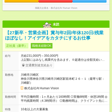
時間 15時間／月
掲載元企業名
株式会社At Human Vision
未読
【27新卒・営業企画】賞与年2回/年休120日/残業
ほぼなし！アイデアをカタチにするお仕事
正社員（新卒）
職種未経験OK
月給231,000円～350,000円
給与
上記額にはみなし残業代を含みます。※超過分は全額支給いたし
ます。 みなし残業代 24,000円 ～ 37,000円／月 みなし残業時
交通費別途支給あり
間 15時間／月 【給与】 月給： 大卒・院卒 ：243，000
円（固定残業代 26，000円） 短大・専門・高専卒：231，000円
川崎市川崎区
勤務地
（固定残業代 24，000円） 賞与：年２回 （業績連動型） 昇
神奈川県神奈川県川崎市川崎区駅前本町２６－１（最寄り駅：
給：年２回（3月、9月) 試用期間：6ヶ月 ※上記額にはみなし残
川崎駅）
業代（月15時間分）が含まれた 金額になります。超過分は追加
で全額支給。 【頑張りを給与・キャリアに還元します】 年に2
株式会社At Human Vision
回⼈事評価があり等級が決まります。 等級に合わせた給与設定
のため、若い内からでも頑張り次第で給与アップが叶います。
平均労働時間：1ヶ月あたり160時間 ◎実働8時間・休憩1時間 ◎
勤務時間
⼀般職（20～31万円）→リーダー（⽉給26～36万円） →係⻑
平均残業時間（4.3時間/月） ◎勤務時間は、クライアント先に
（⽉給34～45万円）→課⻑（⽉給36～48万円）→部⻑（⽉給40
より異なります。 ※＜シフト例＞ 10:00～19:00／11:00～
～58万円） 【試用期間】試用期間あり 試用期間の長さ：6ヶ月
20:00 平均労働時間：1ヶ月あたり160時間 ◎実働8時間・休憩1
10名以上の大量募集
特徴
※ 雇用形態と給与に、本採用時と異なる部分があります。 雇用