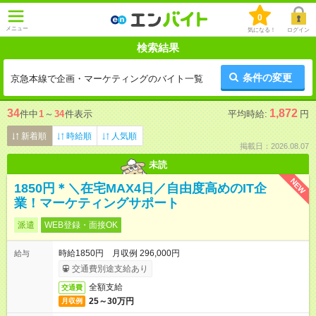
0
メニュー
気になる！
ログイン
検索結果
条件の変更
京急本線で企画・マーケティングのバイト一覧
34
1,872
件中
1
～
34
件表示
平均時給:
円
新着順
時給順
人気順
掲載日：2026.08.07
未読
NEW
1850円＊＼在宅MAX4日／自由度高めのIT企
業！マーケティングサポート
派遣
WEB登録・面接OK
時給1850円 月収例 296,000円
給与
交通費別途支給あり
全額支給
交通費
25～30万円
月収例