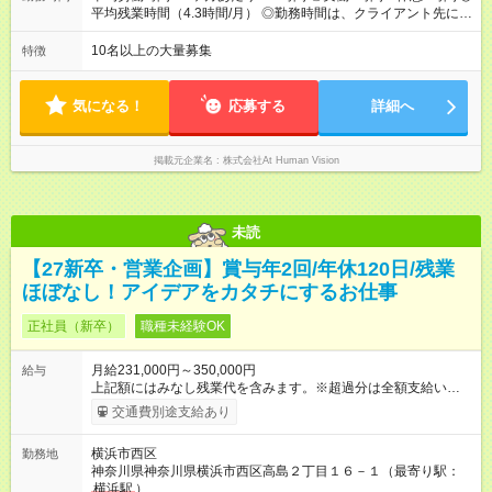
⼀般職（20～31万円）→リーダー（⽉給26～36万円） →係⻑
平均残業時間（4.3時間/月） ◎勤務時間は、クライアント先に
（⽉給34～45万円）→課⻑（⽉給36～48万円）→部⻑（⽉給40
より異なります。 ※＜シフト例＞ 10:00～19:00／11:00～
～58万円） 【試用期間】試用期間あり 試用期間の長さ：6ヶ月
20:00 平均労働時間：1ヶ月あたり160時間 ◎実働8時間・休憩1
10名以上の大量募集
特徴
※ 雇用形態と給与に、本採用時と異なる部分があります。 雇用
時間 ◎平均残業時間（4.3時間/月） ◎勤務時間は、クライアント
形態：本採用時と同じです。 給与：月給 224,000円 ～ 330,000
先に より異なります。 ※＜シフト例＞ 10:00～19:00／11:00
円 上記額にはみなし残業代を含みます。※超過分は全額支給い
～20:00
気になる！
応募する
詳細へ
たします。 みなし残業代 24,000円 ～ 34,000円／月 みなし残業
時間 15時間／月
掲載元企業名
株式会社At Human Vision
未読
【27新卒・営業企画】賞与年2回/年休120日/残業
ほぼなし！アイデアをカタチにするお仕事
正社員（新卒）
職種未経験OK
月給231,000円～350,000円
給与
上記額にはみなし残業代を含みます。※超過分は全額支給いたし
ます。 みなし残業代 24,000円 ～ 37,000円／月 みなし残業時
交通費別途支給あり
間 15時間／月 【給与】 月給： 大卒・院卒 ：243，000
円（固定残業代 26，000円） 短大・専門・高専卒：231，000円
横浜市西区
勤務地
（固定残業代 24，000円） 賞与：年２回 （業績連動型） 昇
神奈川県神奈川県横浜市西区高島２丁目１６－１（最寄り駅：
給：年２回（3月、9月) 試用期間：6ヶ月 ※上記額にはみなし残
横浜駅
）