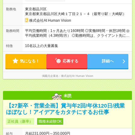
間 15時間／月 【給与】 月給： 大卒・院卒 ：243，000
円（固定残業代 26，000円） 短大・専門・高専卒：231，000円
東京都品川区
勤務地
（固定残業代 24，000円） 賞与：年２回 （業績連動型） 昇
東京都東京都品川区大崎１丁目２１－４（最寄り駅：大崎駅）
給：年２回（3月、9月) 試用期間：6ヶ月 ※上記額にはみなし残
業代（月15時間分）が含まれた 金額になります。超過分は追加
株式会社At Human Vision
で全額支給。 【頑張りを給与・キャリアに還元します】 年に2
回⼈事評価があり等級が決まります。 等級に合わせた給与設定
平均労働時間：1ヶ月あたり160時間 ◎実働8時間・休憩1時間 ◎
勤務時間
のため、若い内からでも頑張り次第で給与アップが叶います。
平均残業時間（4.3時間/月） ◎勤務時間は、クライアント先に
⼀般職（20～31万円）→リーダー（⽉給26～36万円） →係⻑
より異なります。 ※＜シフト例＞ 10:00～19:00／11:00～
（⽉給34～45万円）→課⻑（⽉給36～48万円）→部⻑（⽉給40
20:00 平均労働時間：1ヶ月あたり160時間 ◎実働8時間・休憩1
10名以上の大量募集
特徴
～58万円） 【試用期間】試用期間あり 試用期間の長さ：6ヶ月
時間 ◎平均残業時間（4.3時間/月） ◎勤務時間は、クライアント
※ 雇用形態と給与に、本採用時と異なる部分があります。 雇用
先に より異なります。 ※＜シフト例＞ 10:00～19:00／11:00
形態：本採用時と同じです。 給与：月給 224,000円 ～ 330,000
～20:00
気になる！
応募する
詳細へ
円 上記額にはみなし残業代を含みます。※超過分は全額支給い
たします。 みなし残業代 24,000円 ～ 34,000円／月 みなし残業
時間 15時間／月
掲載元企業名
株式会社At Human Vision
未読
【27新卒・営業企画】賞与年2回/年休120日/残業
ほぼなし！アイデアをカタチにするお仕事
正社員（新卒）
職種未経験OK
月給231,000円～350,000円
給与