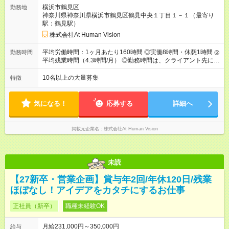
円（固定残業代 26，000円） 短大・専門・高専卒：231，000円
横浜市鶴見区
勤務地
（固定残業代 24，000円） 賞与：年２回 （業績連動型） 昇
神奈川県神奈川県横浜市鶴見区鶴見中央１丁目１－１（最寄り
給：年２回（3月、9月) 試用期間：6ヶ月 ※上記額にはみなし残
駅：鶴見駅）
業代（月15時間分）が含まれた 金額になります。超過分は追加
で全額支給。 【頑張りを給与・キャリアに還元します】 年に2
株式会社At Human Vision
回⼈事評価があり等級が決まります。 等級に合わせた給与設定
のため、若い内からでも頑張り次第で給与アップが叶います。
平均労働時間：1ヶ月あたり160時間 ◎実働8時間・休憩1時間 ◎
勤務時間
⼀般職（20～31万円）→リーダー（⽉給26～36万円） →係⻑
平均残業時間（4.3時間/月） ◎勤務時間は、クライアント先に
（⽉給34～45万円）→課⻑（⽉給36～48万円）→部⻑（⽉給40
より異なります。 ※＜シフト例＞ 10:00～19:00／11:00～
～58万円） 【試用期間】試用期間あり 試用期間の長さ：6ヶ月
20:00 平均労働時間：1ヶ月あたり160時間 ◎実働8時間・休憩1
10名以上の大量募集
特徴
※ 雇用形態と給与に、本採用時と異なる部分があります。 雇用
時間 ◎平均残業時間（4.3時間/月） ◎勤務時間は、クライアント
形態：本採用時と同じです。 給与：月給 224,000円 ～ 330,000
先に より異なります。 ※＜シフト例＞ 10:00～19:00／11:00
円 上記額にはみなし残業代を含みます。※超過分は全額支給い
～20:00
気になる！
応募する
詳細へ
たします。 みなし残業代 24,000円 ～ 34,000円／月 みなし残業
時間 15時間／月
掲載元企業名
株式会社At Human Vision
未読
【27新卒・営業企画】賞与年2回/年休120日/残業
ほぼなし！アイデアをカタチにするお仕事
正社員（新卒）
職種未経験OK
月給231,000円～350,000円
給与