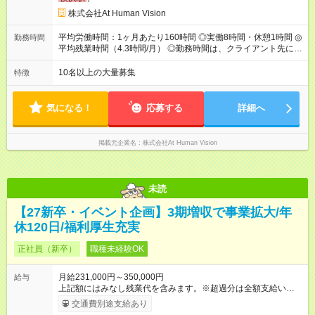
業代（月15時間分）が含まれた 金額になります。超過分は追加
で全額支給。 【頑張りを給与・キャリアに還元します】 年に2
株式会社At Human Vision
回⼈事評価があり等級が決まります。 等級に合わせた給与設定
のため、若い内からでも頑張り次第で給与アップが叶います。
平均労働時間：1ヶ月あたり160時間 ◎実働8時間・休憩1時間 ◎
勤務時間
⼀般職（20～31万円）→リーダー（⽉給26～36万円） →係⻑
平均残業時間（4.3時間/月） ◎勤務時間は、クライアント先に
（⽉給34～45万円）→課⻑（⽉給36～48万円）→部⻑（⽉給40
より異なります。 ※＜シフト例＞ 10:00～19:00／11:00～
～58万円） 【試用期間】試用期間あり 試用期間の長さ：6ヶ月
20:00 平均労働時間：1ヶ月あたり160時間 ◎実働8時間・休憩1
10名以上の大量募集
特徴
※ 雇用形態と給与に、本採用時と異なる部分があります。 雇用
時間 ◎平均残業時間（4.3時間/月） ◎勤務時間は、クライアント
形態：本採用時と同じです。 給与：月給 224,000円 ～ 330,000
先に より異なります。 ※＜シフト例＞ 10:00～19:00／11:00
円 上記額にはみなし残業代を含みます。※超過分は全額支給い
～20:00
気になる！
応募する
詳細へ
たします。 みなし残業代 24,000円 ～ 34,000円／月 みなし残業
時間 15時間／月
掲載元企業名
株式会社At Human Vision
未読
【27新卒・イベント企画】3期増収で事業拡大/年
休120日/福利厚生充実
正社員（新卒）
職種未経験OK
月給231,000円～350,000円
給与
上記額にはみなし残業代を含みます。※超過分は全額支給いたし
ます。 みなし残業代 24,000円 ～ 37,000円／月 みなし残業時
交通費別途支給あり
間 15時間／月 【給与】 月給： 大卒・院卒 ：243，000