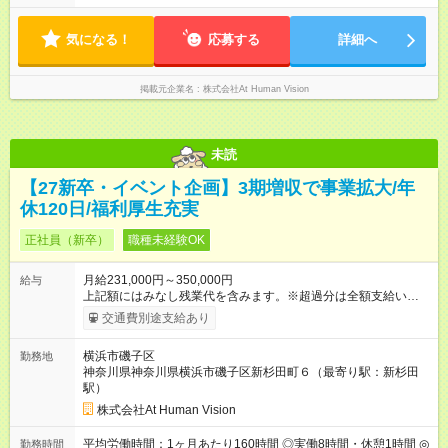
時間 ◎平均残業時間（4.3時間/月） ◎勤務時間は、クライアント
形態：本採用時と同じです。 給与：月給 224,000円 ～ 330,000
先に より異なります。 ※＜シフト例＞ 10:00～19:00／11:00
円 上記額にはみなし残業代を含みます。※超過分は全額支給い
～20:00
気になる！
応募する
詳細へ
たします。 みなし残業代 24,000円 ～ 34,000円／月 みなし残業
時間 15時間／月
掲載元企業名
株式会社At Human Vision
未読
【27新卒・イベント企画】3期増収で事業拡大/年
休120日/福利厚生充実
正社員（新卒）
職種未経験OK
月給231,000円～350,000円
給与
上記額にはみなし残業代を含みます。※超過分は全額支給いたし
ます。 みなし残業代 24,000円 ～ 37,000円／月 みなし残業時
交通費別途支給あり
間 15時間／月 【給与】 月給： 大卒・院卒 ：243，000
円（固定残業代 26，000円） 短大・専門・高専卒：231，000円
横浜市磯子区
勤務地
（固定残業代 24，000円） 賞与：年２回 （業績連動型） 昇
神奈川県神奈川県横浜市磯子区新杉田町６（最寄り駅：新杉田
給：年２回（3月、9月) 試用期間：6ヶ月 ※上記額にはみなし残
駅）
業代（月15時間分）が含まれた 金額になります。超過分は追加
で全額支給。 【頑張りを給与・キャリアに還元します】 年に2
株式会社At Human Vision
回⼈事評価があり等級が決まります。 等級に合わせた給与設定
のため、若い内からでも頑張り次第で給与アップが叶います。
平均労働時間：1ヶ月あたり160時間 ◎実働8時間・休憩1時間 ◎
勤務時間