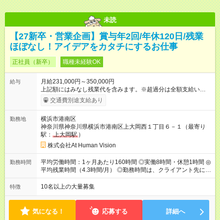
未読
【27新卒・営業企画】賞与年2回/年休120日/残業
ほぼなし！アイデアをカタチにするお仕事
正社員（新卒）
職種未経験OK
月給231,000円～350,000円
給与
上記額にはみなし残業代を含みます。※超過分は全額支給いたし
ます。 みなし残業代 24,000円 ～ 37,000円／月 みなし残業時
交通費別途支給あり
間 15時間／月 【給与】 月給： 大卒・院卒 ：243，000
円（固定残業代 26，000円） 短大・専門・高専卒：231，000円
横浜市港南区
勤務地
（固定残業代 24，000円） 賞与：年２回 （業績連動型） 昇
神奈川県神奈川県横浜市港南区上大岡西１丁目６－１（最寄り
給：年２回（3月、9月) 試用期間：6ヶ月 ※上記額にはみなし残
駅：
上大岡駅
）
業代（月15時間分）が含まれた 金額になります。超過分は追加
で全額支給。 【頑張りを給与・キャリアに還元します】 年に2
株式会社At Human Vision
回⼈事評価があり等級が決まります。 等級に合わせた給与設定
のため、若い内からでも頑張り次第で給与アップが叶います。
平均労働時間：1ヶ月あたり160時間 ◎実働8時間・休憩1時間 ◎
勤務時間
⼀般職（20～31万円）→リーダー（⽉給26～36万円） →係⻑
平均残業時間（4.3時間/月） ◎勤務時間は、クライアント先に
（⽉給34～45万円）→課⻑（⽉給36～48万円）→部⻑（⽉給40
より異なります。 ※＜シフト例＞ 10:00～19:00／11:00～
～58万円） 【試用期間】試用期間あり 試用期間の長さ：6ヶ月
20:00 平均労働時間：1ヶ月あたり160時間 ◎実働8時間・休憩1
10名以上の大量募集
特徴
※ 雇用形態と給与に、本採用時と異なる部分があります。 雇用
時間 ◎平均残業時間（4.3時間/月） ◎勤務時間は、クライアント
形態：本採用時と同じです。 給与：月給 224,000円 ～ 330,000
先に より異なります。 ※＜シフト例＞ 10:00～19:00／11:00
円 上記額にはみなし残業代を含みます。※超過分は全額支給い
～20:00
気になる！
応募する
詳細へ
たします。 みなし残業代 24,000円 ～ 34,000円／月 みなし残業