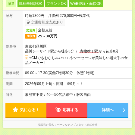
派遣
職種未経験OK
ブランクOK
WEB登録・面接OK
時給1800円 月収例 270,000円+残業代
給与
交通費別途支給あり
全額支給
交通費
25～30万円
月収例
東京都品川区
勤務地
品川シーサイド駅から徒歩3分
/
青物横丁駅
から徒歩8分
<CMでもおなじみ♪>ハムやソーセージが美味しい超大手の食
品メーカー！
09:00～17:30(実働7時間30分 休憩1時間)
勤務時間
2026年09月上旬～長期 ※9月～！
期間
履歴書不要
/
40～50代活躍中
/
服装自由
特徴
気になる！
応募する
詳細へ
掲載元企業名
パーソルテンプスタッフ株式会社