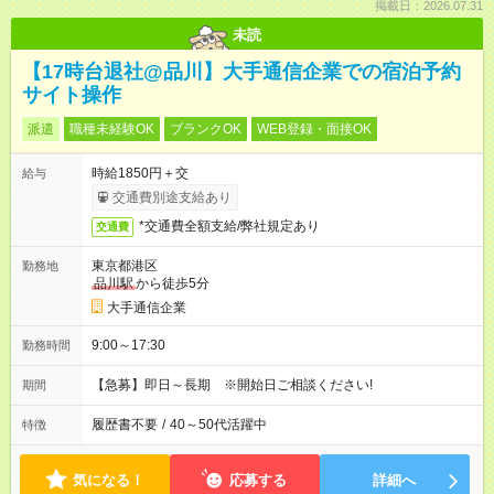
掲載日：2026.07.31
未読
【17時台退社@品川】大手通信企業での宿泊予約
サイト操作
派遣
職種未経験OK
ブランクOK
WEB登録・面接OK
時給1850円＋交
給与
交通費別途支給あり
*交通費全額支給/弊社規定あり
交通費
東京都港区
勤務地
品川駅
から徒歩5分
大手通信企業
9:00～17:30
勤務時間
【急募】即日～長期 ※開始日ご相談ください!
期間
履歴書不要
/
40～50代活躍中
特徴
気になる！
応募する
詳細へ