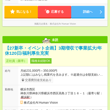
※ 雇用形態と給与に、本採用時と異なる部分があります。 雇用
時間 ◎平均残業時間（4.3時間/月） ◎勤務時間は、クライアント
形態：本採用時と同じです。 給与：月給 224,000円 ～ 330,000
先に より異なります。 ※＜シフト例＞ 10:00～19:00／11:00
円 上記額にはみなし残業代を含みます。※超過分は全額支給い
～20:00
気になる！
応募する
詳細へ
たします。 みなし残業代 24,000円 ～ 34,000円／月 みなし残業
時間 15時間／月
掲載元企業名
株式会社At Human Vision
未読
【27新卒・イベント企画】3期増収で事業拡大/年
休120日/福利厚生充実
正社員（新卒）
職種未経験OK
月給231,000円～350,000円
給与
上記額にはみなし残業代を含みます。※超過分は全額支給いたし
ます。 みなし残業代 24,000円 ～ 37,000円／月 みなし残業時
交通費別途支給あり
間 15時間／月 【給与】 月給： 大卒・院卒 ：243，000
円（固定残業代 26，000円） 短大・専門・高専卒：231，000円
横浜市西区
勤務地
（固定残業代 24，000円） 賞与：年２回 （業績連動型） 昇
神奈川県神奈川県横浜市西区高島２丁目１６－１（最寄り駅：
給：年２回（3月、9月) 試用期間：6ヶ月 ※上記額にはみなし残
横浜駅
）
業代（月15時間分）が含まれた 金額になります。超過分は追加
で全額支給。 【頑張りを給与・キャリアに還元します】 年に2
株式会社At Human Vision
回⼈事評価があり等級が決まります。 等級に合わせた給与設定