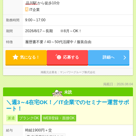
品川駅
から徒歩10分
IT企業
9:00～17:00
勤務時間
2026/8/17～長期 ※8月～OK！
期間
履歴書不要
/
40～50代活躍中
/
服装自由
特徴
気になる！
応募する
詳細へ
掲載元企業名
マンパワーグループ株式会社
掲載日：2026.08.04
未読
＼週3～4在宅OK！／IT企業でのセミナー運営サポ
ート！
派遣
ブランクOK
WEB登録・面接OK
時給1900円＋交
給与