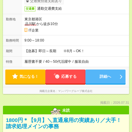
交通費別途支給あり
通勤交通費支給
交通費
東京都港区
勤務地
品川駅
から徒歩10分
IT企業
9:00～18:00
勤務時間
【急募】即日～長期 ※8月～OK！
期間
履歴書不要
/
40～50代活躍中
/
服装自由
特徴
気になる！
応募する
詳細へ
掲載元企業名
マンパワーグループ株式会社
掲載日：2026.07.31
未読
1800円＊【9月】＼直通雇用の実績あり／大手！
請求処理メインの事務