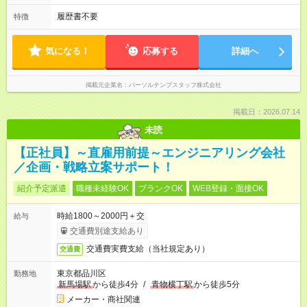
履歴書不要
特徴
気になる！
応募する
詳細へ
掲載元企業名
パーソルテンプスタッフ株式会社
掲載日：2026.07.14
未読
【正社員】～直雇用前提～エンジニアリング会社
／企画・戦略立案サポート！
紹介予定派遣
職種未経験OK
ブランクOK
WEB登録・面接OK
時給1800～2000円＋交
給与
交通費別途支給あり
交通費実費支給（当社規定あり）
交通費
東京都品川区
勤務地
新馬場駅
から徒歩4分
/
青物横丁駅
から徒歩5分
メーカー・商社関連