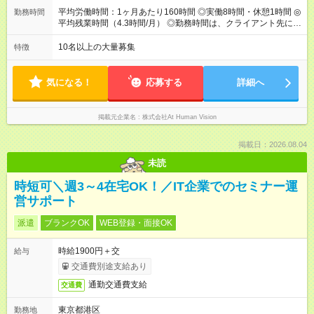
のため、若い内からでも頑張り次第で給与アップが叶います。
平均労働時間：1ヶ月あたり160時間 ◎実働8時間・休憩1時間 ◎
勤務時間
⼀般職（20～31万円）→リーダー（⽉給26～36万円） →係⻑
平均残業時間（4.3時間/月） ◎勤務時間は、クライアント先に
（⽉給34～45万円）→課⻑（⽉給36～48万円）→部⻑（⽉給40
より異なります。 ※＜シフト例＞ 10:00～19:00／11:00～
～58万円） 【試用期間】試用期間あり 試用期間の長さ：6ヶ月
20:00 平均労働時間：1ヶ月あたり160時間 ◎実働8時間・休憩1
10名以上の大量募集
特徴
※ 雇用形態と給与に、本採用時と異なる部分があります。 雇用
時間 ◎平均残業時間（4.3時間/月） ◎勤務時間は、クライアント
形態：本採用時と同じです。 給与：月給 224,000円 ～ 330,000
先に より異なります。 ※＜シフト例＞ 10:00～19:00／11:00
円 上記額にはみなし残業代を含みます。※超過分は全額支給い
～20:00
気になる！
応募する
詳細へ
たします。 みなし残業代 24,000円 ～ 34,000円／月 みなし残業
時間 15時間／月
掲載元企業名
株式会社At Human Vision
掲載日：2026.08.04
未読
時短可＼週3～4在宅OK！／IT企業でのセミナー運
営サポート
派遣
ブランクOK
WEB登録・面接OK
時給1900円＋交
給与
交通費別途支給あり
通勤交通費支給
交通費
東京都港区
勤務地