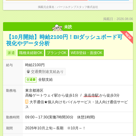
掲載元企業名
パーソルテンプスタッフ株式会社
掲載日：2026.08.06
未読
NEW
【10月開始】時給2100円！BIダッシュボード可
視化やデータ分析
派遣
職種未経験OK
ブランクOK
WEB登録・面接OK
時給2100円
給与
交通費別途支給あり
全額支給
交通費
東京都港区
勤務地
高輪ゲートウェイ駅から徒歩1分
/
泉岳寺駅
から徒歩3分
大手通信★個人向けモバイルサービス・法人向け通信サービ
ス
09:00～17:30(実働7時間30分 休憩1時間)
勤務時間
2026年10月上旬～長期 ※10月～！
期間