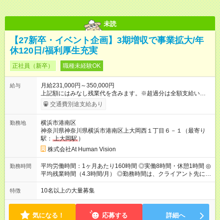
未読
【27新卒・イベント企画】3期増収で事業拡大/年
休120日/福利厚生充実
正社員（新卒）
職種未経験OK
月給231,000円～350,000円
給与
上記額にはみなし残業代を含みます。※超過分は全額支給いたし
ます。 みなし残業代 24,000円 ～ 37,000円／月 みなし残業時
交通費別途支給あり
間 15時間／月 【給与】 月給： 大卒・院卒 ：243，000
円（固定残業代 26，000円） 短大・専門・高専卒：231，000円
横浜市港南区
勤務地
（固定残業代 24，000円） 賞与：年２回 （業績連動型） 昇
神奈川県神奈川県横浜市港南区上大岡西１丁目６－１（最寄り
給：年２回（3月、9月) 試用期間：6ヶ月 ※上記額にはみなし残
駅：
上大岡駅
）
業代（月15時間分）が含まれた 金額になります。超過分は追加
で全額支給。 【頑張りを給与・キャリアに還元します】 年に2
株式会社At Human Vision
回⼈事評価があり等級が決まります。 等級に合わせた給与設定
のため、若い内からでも頑張り次第で給与アップが叶います。
平均労働時間：1ヶ月あたり160時間 ◎実働8時間・休憩1時間 ◎
勤務時間
⼀般職（20～31万円）→リーダー（⽉給26～36万円） →係⻑
平均残業時間（4.3時間/月） ◎勤務時間は、クライアント先に
（⽉給34～45万円）→課⻑（⽉給36～48万円）→部⻑（⽉給40
より異なります。 ※＜シフト例＞ 10:00～19:00／11:00～
～58万円） 【試用期間】試用期間あり 試用期間の長さ：6ヶ月
20:00 平均労働時間：1ヶ月あたり160時間 ◎実働8時間・休憩1
10名以上の大量募集
特徴
※ 雇用形態と給与に、本採用時と異なる部分があります。 雇用
時間 ◎平均残業時間（4.3時間/月） ◎勤務時間は、クライアント
形態：本採用時と同じです。 給与：月給 224,000円 ～ 330,000
先に より異なります。 ※＜シフト例＞ 10:00～19:00／11:00
円 上記額にはみなし残業代を含みます。※超過分は全額支給い
～20:00
気になる！
応募する
詳細へ
たします。 みなし残業代 24,000円 ～ 34,000円／月 みなし残業