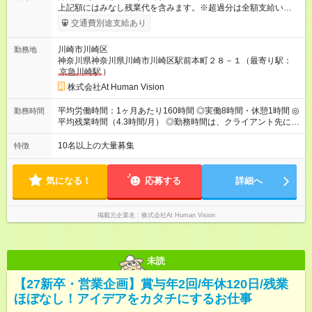
上記額にはみなし残業代を含みます。※超過分は全額支給いたし
ます。 みなし残業代 24,000円 ～ 37,000円／月 みなし残業時
交通費別途支給あり
間 15時間／月 【給与】 月給： 大卒・院卒 ：243，000
円（固定残業代 26，000円） 短大・専門・高専卒：231，000円
川崎市川崎区
勤務地
（固定残業代 24，000円） 賞与：年２回 （業績連動型） 昇
神奈川県神奈川県川崎市川崎区駅前本町２８－１（最寄り駅：
給：年２回（3月、9月) 試用期間：6ヶ月 ※上記額にはみなし残
京急川崎駅
）
業代（月15時間分）が含まれた 金額になります。超過分は追加
で全額支給。 【頑張りを給与・キャリアに還元します】 年に2
株式会社At Human Vision
回⼈事評価があり等級が決まります。 等級に合わせた給与設定
のため、若い内からでも頑張り次第で給与アップが叶います。
平均労働時間：1ヶ月あたり160時間 ◎実働8時間・休憩1時間 ◎
勤務時間
⼀般職（20～31万円）→リーダー（⽉給26～36万円） →係⻑
平均残業時間（4.3時間/月） ◎勤務時間は、クライアント先に
（⽉給34～45万円）→課⻑（⽉給36～48万円）→部⻑（⽉給40
より異なります。 ※＜シフト例＞ 10:00～19:00／11:00～
～58万円） 【試用期間】試用期間あり 試用期間の長さ：6ヶ月
20:00 平均労働時間：1ヶ月あたり160時間 ◎実働8時間・休憩1
10名以上の大量募集
特徴
※ 雇用形態と給与に、本採用時と異なる部分があります。 雇用
時間 ◎平均残業時間（4.3時間/月） ◎勤務時間は、クライアント
形態：本採用時と同じです。 給与：月給 224,000円 ～ 330,000
先に より異なります。 ※＜シフト例＞ 10:00～19:00／11:00
円 上記額にはみなし残業代を含みます。※超過分は全額支給い
～20:00
気になる！
応募する
詳細へ
たします。 みなし残業代 24,000円 ～ 34,000円／月 みなし残業
時間 15時間／月
掲載元企業名
株式会社At Human Vision
未読
【27新卒・営業企画】賞与年2回/年休120日/残業
ほぼなし！アイデアをカタチにするお仕事