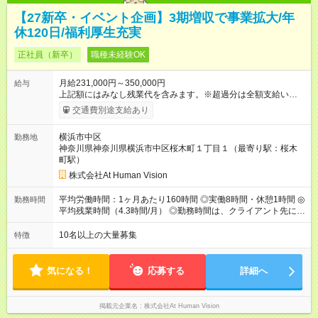
【27新卒・イベント企画】3期増収で事業拡大/年
休120日/福利厚生充実
正社員（新卒）
職種未経験OK
月給231,000円～350,000円
給与
上記額にはみなし残業代を含みます。※超過分は全額支給いたし
ます。 みなし残業代 24,000円 ～ 37,000円／月 みなし残業時
交通費別途支給あり
間 15時間／月 【給与】 月給： 大卒・院卒 ：243，000
円（固定残業代 26，000円） 短大・専門・高専卒：231，000円
横浜市中区
勤務地
（固定残業代 24，000円） 賞与：年２回 （業績連動型） 昇
神奈川県神奈川県横浜市中区桜木町１丁目１（最寄り駅：桜木
給：年２回（3月、9月) 試用期間：6ヶ月 ※上記額にはみなし残
町駅）
業代（月15時間分）が含まれた 金額になります。超過分は追加
で全額支給。 【頑張りを給与・キャリアに還元します】 年に2
株式会社At Human Vision
回⼈事評価があり等級が決まります。 等級に合わせた給与設定
のため、若い内からでも頑張り次第で給与アップが叶います。
平均労働時間：1ヶ月あたり160時間 ◎実働8時間・休憩1時間 ◎
勤務時間
⼀般職（20～31万円）→リーダー（⽉給26～36万円） →係⻑
平均残業時間（4.3時間/月） ◎勤務時間は、クライアント先に
（⽉給34～45万円）→課⻑（⽉給36～48万円）→部⻑（⽉給40
より異なります。 ※＜シフト例＞ 10:00～19:00／11:00～
～58万円） 【試用期間】試用期間あり 試用期間の長さ：6ヶ月
20:00 平均労働時間：1ヶ月あたり160時間 ◎実働8時間・休憩1
10名以上の大量募集
特徴
※ 雇用形態と給与に、本採用時と異なる部分があります。 雇用
時間 ◎平均残業時間（4.3時間/月） ◎勤務時間は、クライアント
形態：本採用時と同じです。 給与：月給 224,000円 ～ 330,000
先に より異なります。 ※＜シフト例＞ 10:00～19:00／11:00
円 上記額にはみなし残業代を含みます。※超過分は全額支給い
～20:00
気になる！
応募する
詳細へ
たします。 みなし残業代 24,000円 ～ 34,000円／月 みなし残業
時間 15時間／月
掲載元企業名
株式会社At Human Vision