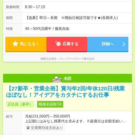
8:30～17:15
勤務時間
【急募】即日～長期 ※開始日相談可能です★(長期求人)
期間
40～50代活躍中
/
服装自由
特徴
気になる！
応募する
詳細へ
掲載元企業名
マンパワーグループ株式会社
未読
【27新卒・営業企画】賞与年2回/年休120日/残業
ほぼなし！アイデアをカタチにするお仕事
正社員（新卒）
職種未経験OK
月給231,000円～350,000円
給与
上記額にはみなし残業代を含みます。※超過分は全額支給いたし
ます。 みなし残業代 24,000円 ～ 37,000円／月 みなし残業時
交通費別途支給あり
間 15時間／月 【給与】 月給： 大卒・院卒 ：243，000