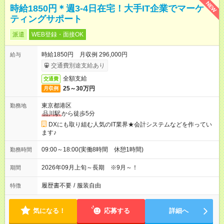
NEW
時給1850円＊週3-4日在宅！大手IT企業でマーケ
ティングサポート
派遣
WEB登録・面接OK
時給1850円 月収例 296,000円
給与
交通費別途支給あり
全額支給
交通費
25～30万円
月収例
東京都港区
勤務地
品川駅
から徒歩5分
DXにも取り組む人気のIT業界★会計システムなどを作ってい
ます♪
09:00～18:00(実働8時間 休憩1時間)
勤務時間
2026年09月上旬～長期 ※9月～！
期間
履歴書不要
/
服装自由
特徴
気になる！
応募する
詳細へ