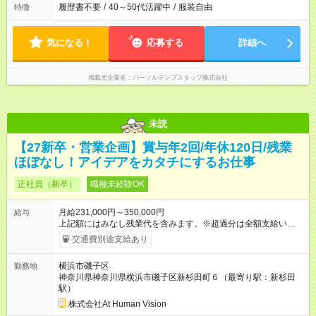
履歴書不要
/
40～50代活躍中
/
服装自由
特徴
気になる！
応募する
詳細へ
掲載元企業名
パーソルテンプスタッフ株式会社
未読
【27新卒・営業企画】賞与年2回/年休120日/残業
ほぼなし！アイデアをカタチにするお仕事
正社員（新卒）
職種未経験OK
月給231,000円～350,000円
給与
上記額にはみなし残業代を含みます。※超過分は全額支給いたし
ます。 みなし残業代 24,000円 ～ 37,000円／月 みなし残業時
交通費別途支給あり
間 15時間／月 【給与】 月給： 大卒・院卒 ：243，000
円（固定残業代 26，000円） 短大・専門・高専卒：231，000円
横浜市磯子区
勤務地
（固定残業代 24，000円） 賞与：年２回 （業績連動型） 昇
神奈川県神奈川県横浜市磯子区新杉田町６（最寄り駅：新杉田
給：年２回（3月、9月) 試用期間：6ヶ月 ※上記額にはみなし残
駅）
業代（月15時間分）が含まれた 金額になります。超過分は追加
で全額支給。 【頑張りを給与・キャリアに還元します】 年に2
株式会社At Human Vision
回⼈事評価があり等級が決まります。 等級に合わせた給与設定