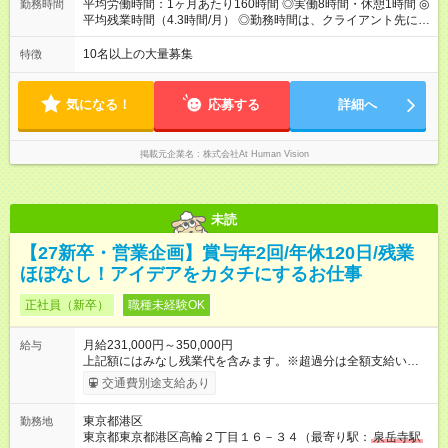
のため、若い内からでも頑張り次第で給与アップが叶います。
平均労働時間：1ヶ月あたり160時間 ◎実働8時間・休憩1時間 ◎
勤務時間
⼀般職（20～31万円）→リーダー（⽉給26～36万円） →係⻑
平均残業時間（4.3時間/月） ◎勤務時間は、クライアント先に
（⽉給34～45万円）→課⻑（⽉給36～48万円）→部⻑（⽉給40
より異なります。 ※＜シフト例＞ 10:00～19:00／11:00～
～58万円） 【試用期間】試用期間あり 試用期間の長さ：6ヶ月
20:00 平均労働時間：1ヶ月あたり160時間 ◎実働8時間・休憩1
10名以上の大量募集
特徴
※ 雇用形態と給与に、本採用時と異なる部分があります。 雇用
時間 ◎平均残業時間（4.3時間/月） ◎勤務時間は、クライアント
形態：本採用時と同じです。 給与：月給 224,000円 ～ 330,000
先に より異なります。 ※＜シフト例＞ 10:00～19:00／11:00
円 上記額にはみなし残業代を含みます。※超過分は全額支給い
～20:00
気になる！
応募する
詳細へ
たします。 みなし残業代 24,000円 ～ 34,000円／月 みなし残業
時間 15時間／月
掲載元企業名
株式会社At Human Vision
未読
【27新卒・営業企画】賞与年2回/年休120日/残業
ほぼなし！アイデアをカタチにするお仕事
正社員（新卒）
職種未経験OK
月給231,000円～350,000円
給与
上記額にはみなし残業代を含みます。※超過分は全額支給いたし
ます。 みなし残業代 24,000円 ～ 37,000円／月 みなし残業時
交通費別途支給あり
間 15時間／月 【給与】 月給： 大卒・院卒 ：243，000
円（固定残業代 26，000円） 短大・専門・高専卒：231，000円
東京都港区
勤務地
（固定残業代 24，000円） 賞与：年２回 （業績連動型） 昇
東京都東京都港区高輪２丁目１６－３４（最寄り駅：
泉岳寺駅
給：年２回（3月、9月) 試用期間：6ヶ月 ※上記額にはみなし残