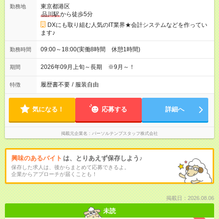
東京都港区
勤務地
品川駅
から徒歩5分
DXにも取り組む人気のIT業界★会計システムなどを作ってい
ます♪
09:00～18:00(実働8時間 休憩1時間)
勤務時間
2026年09月上旬～長期 ※9月～！
期間
履歴書不要
/
服装自由
特徴
気になる！
応募する
詳細へ
掲載元企業名
パーソルテンプスタッフ株式会社
興味のあるバイト
は、とりあえず保存しよう♪
保存した求人は、後からまとめて応募できるよ。
企業からアプローチが届くことも！
掲載日：2026.08.06
未読