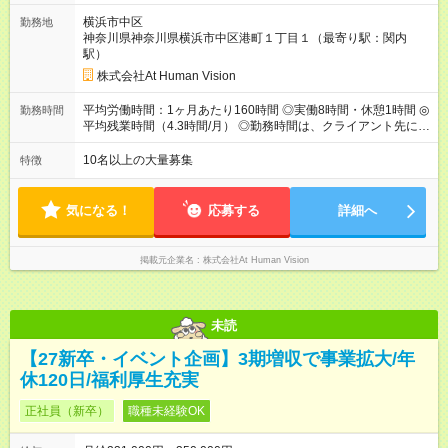
円（固定残業代 26，000円） 短大・専門・高専卒：231，000円
横浜市中区
勤務地
（固定残業代 24，000円） 賞与：年２回 （業績連動型） 昇
神奈川県神奈川県横浜市中区港町１丁目１（最寄り駅：関内
給：年２回（3月、9月) 試用期間：6ヶ月 ※上記額にはみなし残
駅）
業代（月15時間分）が含まれた 金額になります。超過分は追加
で全額支給。 【頑張りを給与・キャリアに還元します】 年に2
株式会社At Human Vision
回⼈事評価があり等級が決まります。 等級に合わせた給与設定
のため、若い内からでも頑張り次第で給与アップが叶います。
平均労働時間：1ヶ月あたり160時間 ◎実働8時間・休憩1時間 ◎
勤務時間
⼀般職（20～31万円）→リーダー（⽉給26～36万円） →係⻑
平均残業時間（4.3時間/月） ◎勤務時間は、クライアント先に
（⽉給34～45万円）→課⻑（⽉給36～48万円）→部⻑（⽉給40
より異なります。 ※＜シフト例＞ 10:00～19:00／11:00～
～58万円） 【試用期間】試用期間あり 試用期間の長さ：6ヶ月
20:00 平均労働時間：1ヶ月あたり160時間 ◎実働8時間・休憩1
10名以上の大量募集
特徴
※ 雇用形態と給与に、本採用時と異なる部分があります。 雇用
時間 ◎平均残業時間（4.3時間/月） ◎勤務時間は、クライアント
形態：本採用時と同じです。 給与：月給 224,000円 ～ 330,000
先に より異なります。 ※＜シフト例＞ 10:00～19:00／11:00
円 上記額にはみなし残業代を含みます。※超過分は全額支給い
～20:00
気になる！
応募する
詳細へ
たします。 みなし残業代 24,000円 ～ 34,000円／月 みなし残業
時間 15時間／月
掲載元企業名
株式会社At Human Vision
未読
【27新卒・イベント企画】3期増収で事業拡大/年
休120日/福利厚生充実
正社員（新卒）
職種未経験OK