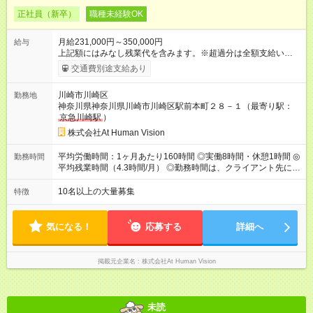
正社員（新卒）
職種未経験OK
月給231,000円～350,000円
給与
上記額にはみなし残業代を含みます。※超過分は全額支給いたし
ます。 みなし残業代 24,000円 ～ 37,000円／月 みなし残業時
交通費別途支給あり
間 15時間／月 【給与】 月給： 大卒・院卒 ：243，000
円（固定残業代 26，000円） 短大・専門・高専卒：231，000円
川崎市川崎区
勤務地
（固定残業代 24，000円） 賞与：年２回 （業績連動型） 昇
神奈川県神奈川県川崎市川崎区駅前本町２８－１（最寄り駅：
給：年２回（3月、9月) 試用期間：6ヶ月 ※上記額にはみなし残
京急川崎駅
）
業代（月15時間分）が含まれた 金額になります。超過分は追加
で全額支給。 【頑張りを給与・キャリアに還元します】 年に2
株式会社At Human Vision
回⼈事評価があり等級が決まります。 等級に合わせた給与設定
のため、若い内からでも頑張り次第で給与アップが叶います。
平均労働時間：1ヶ月あたり160時間 ◎実働8時間・休憩1時間 ◎
勤務時間
⼀般職（20～31万円）→リーダー（⽉給26～36万円） →係⻑
平均残業時間（4.3時間/月） ◎勤務時間は、クライアント先に
（⽉給34～45万円）→課⻑（⽉給36～48万円）→部⻑（⽉給40
より異なります。 ※＜シフト例＞ 10:00～19:00／11:00～
～58万円） 【試用期間】試用期間あり 試用期間の長さ：6ヶ月
20:00 平均労働時間：1ヶ月あたり160時間 ◎実働8時間・休憩1
10名以上の大量募集
特徴
※ 雇用形態と給与に、本採用時と異なる部分があります。 雇用
時間 ◎平均残業時間（4.3時間/月） ◎勤務時間は、クライアント
形態：本採用時と同じです。 給与：月給 224,000円 ～ 330,000
先に より異なります。 ※＜シフト例＞ 10:00～19:00／11:00
円 上記額にはみなし残業代を含みます。※超過分は全額支給い
～20:00
気になる！
応募する
詳細へ
たします。 みなし残業代 24,000円 ～ 34,000円／月 みなし残業
時間 15時間／月
掲載元企業名
株式会社At Human Vision
未読