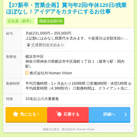
【27新卒・営業企画】賞与年2回/年休120日/残業
ほぼなし！アイデアをカタチにするお仕事
正社員（新卒）
職種未経験OK
月給231,000円～350,000円
給与
上記額にはみなし残業代を含みます。※超過分は全額支給いたし
ます。 みなし残業代 24,000円 ～ 37,000円／月 みなし残業時
交通費別途支給あり
間 15時間／月 【給与】 月給： 大卒・院卒 ：243，000
円（固定残業代 26，000円） 短大・専門・高専卒：231，000円
横浜市中区
勤務地
（固定残業代 24，000円） 賞与：年２回 （業績連動型） 昇
神奈川県神奈川県横浜市中区港町１丁目１（最寄り駅：関内
給：年２回（3月、9月) 試用期間：6ヶ月 ※上記額にはみなし残
駅）
業代（月15時間分）が含まれた 金額になります。超過分は追加
で全額支給。 【頑張りを給与・キャリアに還元します】 年に2
株式会社At Human Vision
回⼈事評価があり等級が決まります。 等級に合わせた給与設定
のため、若い内からでも頑張り次第で給与アップが叶います。
平均労働時間：1ヶ月あたり160時間 ◎実働8時間・休憩1時間 ◎
勤務時間
⼀般職（20～31万円）→リーダー（⽉給26～36万円） →係⻑
平均残業時間（4.3時間/月） ◎勤務時間は、クライアント先に
（⽉給34～45万円）→課⻑（⽉給36～48万円）→部⻑（⽉給40
より異なります。 ※＜シフト例＞ 10:00～19:00／11:00～
～58万円） 【試用期間】試用期間あり 試用期間の長さ：6ヶ月
20:00 平均労働時間：1ヶ月あたり160時間 ◎実働8時間・休憩1
10名以上の大量募集
特徴
※ 雇用形態と給与に、本採用時と異なる部分があります。 雇用
時間 ◎平均残業時間（4.3時間/月） ◎勤務時間は、クライアント
形態：本採用時と同じです。 給与：月給 224,000円 ～ 330,000
先に より異なります。 ※＜シフト例＞ 10:00～19:00／11:00
円 上記額にはみなし残業代を含みます。※超過分は全額支給い
～20:00
気になる！
応募する
詳細へ
たします。 みなし残業代 24,000円 ～ 34,000円／月 みなし残業
時間 15時間／月
掲載元企業名
株式会社At Human Vision