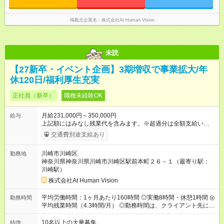
時間 15時間／月
掲載元企業名
株式会社At Human Vision
未読
【27新卒・イベント企画】3期増収で事業拡大/年
休120日/福利厚生充実
正社員（新卒）
職種未経験OK
月給231,000円～350,000円
給与
上記額にはみなし残業代を含みます。※超過分は全額支給いたし
ます。 みなし残業代 24,000円 ～ 37,000円／月 みなし残業時
交通費別途支給あり
間 15時間／月 【給与】 月給： 大卒・院卒 ：243，000
円（固定残業代 26，000円） 短大・専門・高専卒：231，000円
川崎市川崎区
勤務地
（固定残業代 24，000円） 賞与：年２回 （業績連動型） 昇
神奈川県神奈川県川崎市川崎区駅前本町２６－１（最寄り駅：
給：年２回（3月、9月) 試用期間：6ヶ月 ※上記額にはみなし残
川崎駅）
業代（月15時間分）が含まれた 金額になります。超過分は追加
で全額支給。 【頑張りを給与・キャリアに還元します】 年に2
株式会社At Human Vision
回⼈事評価があり等級が決まります。 等級に合わせた給与設定
のため、若い内からでも頑張り次第で給与アップが叶います。
平均労働時間：1ヶ月あたり160時間 ◎実働8時間・休憩1時間 ◎
勤務時間
⼀般職（20～31万円）→リーダー（⽉給26～36万円） →係⻑
平均残業時間（4.3時間/月） ◎勤務時間は、クライアント先に
（⽉給34～45万円）→課⻑（⽉給36～48万円）→部⻑（⽉給40
より異なります。 ※＜シフト例＞ 10:00～19:00／11:00～
～58万円） 【試用期間】試用期間あり 試用期間の長さ：6ヶ月
20:00 平均労働時間：1ヶ月あたり160時間 ◎実働8時間・休憩1
10名以上の大量募集
特徴