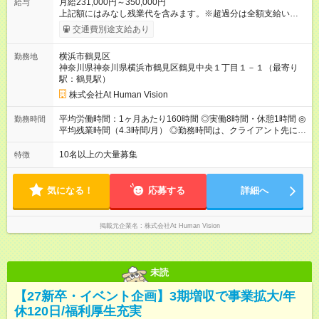
月給231,000円～350,000円
給与
上記額にはみなし残業代を含みます。※超過分は全額支給いたし
ます。 みなし残業代 24,000円 ～ 37,000円／月 みなし残業時
交通費別途支給あり
間 15時間／月 【給与】 月給： 大卒・院卒 ：243，000
円（固定残業代 26，000円） 短大・専門・高専卒：231，000円
横浜市鶴見区
勤務地
（固定残業代 24，000円） 賞与：年２回 （業績連動型） 昇
神奈川県神奈川県横浜市鶴見区鶴見中央１丁目１－１（最寄り
給：年２回（3月、9月) 試用期間：6ヶ月 ※上記額にはみなし残
駅：鶴見駅）
業代（月15時間分）が含まれた 金額になります。超過分は追加
で全額支給。 【頑張りを給与・キャリアに還元します】 年に2
株式会社At Human Vision
回⼈事評価があり等級が決まります。 等級に合わせた給与設定
のため、若い内からでも頑張り次第で給与アップが叶います。
平均労働時間：1ヶ月あたり160時間 ◎実働8時間・休憩1時間 ◎
勤務時間
⼀般職（20～31万円）→リーダー（⽉給26～36万円） →係⻑
平均残業時間（4.3時間/月） ◎勤務時間は、クライアント先に
（⽉給34～45万円）→課⻑（⽉給36～48万円）→部⻑（⽉給40
より異なります。 ※＜シフト例＞ 10:00～19:00／11:00～
～58万円） 【試用期間】試用期間あり 試用期間の長さ：6ヶ月
20:00 平均労働時間：1ヶ月あたり160時間 ◎実働8時間・休憩1
10名以上の大量募集
特徴
※ 雇用形態と給与に、本採用時と異なる部分があります。 雇用
時間 ◎平均残業時間（4.3時間/月） ◎勤務時間は、クライアント
形態：本採用時と同じです。 給与：月給 224,000円 ～ 330,000
先に より異なります。 ※＜シフト例＞ 10:00～19:00／11:00
円 上記額にはみなし残業代を含みます。※超過分は全額支給い
～20:00
気になる！
応募する
詳細へ
たします。 みなし残業代 24,000円 ～ 34,000円／月 みなし残業
時間 15時間／月
掲載元企業名
株式会社At Human Vision
未読
【27新卒・イベント企画】3期増収で事業拡大/年
休120日/福利厚生充実