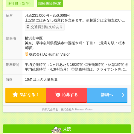
正社員（新卒）
職種未経験OK
月給231,000円～350,000円
給与
上記額にはみなし残業代を含みます。※超過分は全額支給いたし
ます。 みなし残業代 24,000円 ～ 37,000円／月 みなし残業時
交通費別途支給あり
間 15時間／月 【給与】 月給： 大卒・院卒 ：243，000
円（固定残業代 26，000円） 短大・専門・高専卒：231，000円
横浜市中区
勤務地
（固定残業代 24，000円） 賞与：年２回 （業績連動型） 昇
神奈川県神奈川県横浜市中区桜木町１丁目１（最寄り駅：桜木
給：年２回（3月、9月) 試用期間：6ヶ月 ※上記額にはみなし残
町駅）
業代（月15時間分）が含まれた 金額になります。超過分は追加
で全額支給。 【頑張りを給与・キャリアに還元します】 年に2
株式会社At Human Vision
回⼈事評価があり等級が決まります。 等級に合わせた給与設定
のため、若い内からでも頑張り次第で給与アップが叶います。
平均労働時間：1ヶ月あたり160時間 ◎実働8時間・休憩1時間 ◎
勤務時間
⼀般職（20～31万円）→リーダー（⽉給26～36万円） →係⻑
平均残業時間（4.3時間/月） ◎勤務時間は、クライアント先に
（⽉給34～45万円）→課⻑（⽉給36～48万円）→部⻑（⽉給40
より異なります。 ※＜シフト例＞ 10:00～19:00／11:00～
～58万円） 【試用期間】試用期間あり 試用期間の長さ：6ヶ月
20:00 平均労働時間：1ヶ月あたり160時間 ◎実働8時間・休憩1
10名以上の大量募集
特徴
※ 雇用形態と給与に、本採用時と異なる部分があります。 雇用
時間 ◎平均残業時間（4.3時間/月） ◎勤務時間は、クライアント
形態：本採用時と同じです。 給与：月給 224,000円 ～ 330,000
先に より異なります。 ※＜シフト例＞ 10:00～19:00／11:00
円 上記額にはみなし残業代を含みます。※超過分は全額支給い
～20:00
気になる！
応募する
詳細へ
たします。 みなし残業代 24,000円 ～ 34,000円／月 みなし残業
時間 15時間／月
掲載元企業名
株式会社At Human Vision
未読