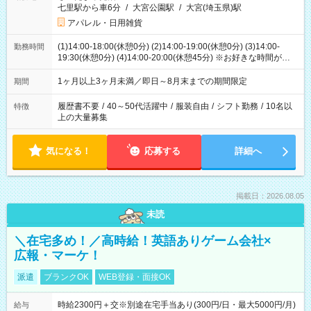
七里駅から車6分
/
大宮公園駅
/
大宮(埼玉県)駅
アパレル・日用雑貨
(1)14:00-18:00(休憩0分) (2)14:00-19:00(休憩0分) (3)14:00-
勤務時間
19:30(休憩0分) (4)14:00-20:00(休憩45分) ※お好きな時間が選べ
ます
1ヶ月以上3ヶ月未満／即日～8月末までの期間限定
期間
履歴書不要
/
40～50代活躍中
/
服装自由
/
シフト勤務
/
10名以
特徴
上の大量募集
気になる！
応募する
詳細へ
掲載日：2026.08.05
未読
＼在宅多め！／高時給！英語ありゲーム会社×
広報・マーケ！
派遣
ブランクOK
WEB登録・面接OK
時給2300円＋交※別途在宅手当あり(300円/日・最大5000円/月)
給与