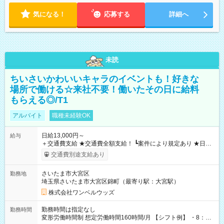
気になる！
応募する
詳細へ
未読
ちいさいかわいいキャラのイベントも！好きな
場所で働ける☆来社不要！働いたその日に給料
もらえる◎/T1
アルバイト
職種未経験OK
日給13,000円～
給与
＋交通費支給 ★交通費全額支給！ ┗案件により規定あり ★日払
いOK！（規定あり） ┗働いたその日に現金GET♪ お仕事後はコ
交通費別途支給あり
ンビニATMから 日払い分を引き落とせます！ 【試用期間】試
用期間なし
さいたま市大宮区
勤務地
埼玉県さいたま市大宮区錦町（最寄り駅：大宮駅）
株式会社ワンベルウッズ
勤務時間は指定なし
勤務時間
変形労働時間制 想定労働時間160時間/月 【シフト例】 ・8：00