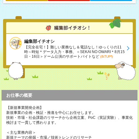
編集部イチオシ
【完全在宅！】難しい業務なし＆電話なし！ゆっくりの11
時～時短＊データ入力・事務、＜SEKAI NO OWARI＊8月15
日・16日＞ドーム公演のサポートバイトなど
(8/7UP!)
お仕事の概要
【新規事業開発企画】
新規事業の企画・検証・推進を中心にお任せします。
技術・市場・社会課題のリサーチから企画立案、PoC（実証実験）、事業化
検討まで一貫して携わります。
＜主な業務内容＞
新規テーマの発掘・市場／技術トレンドのリサーチ