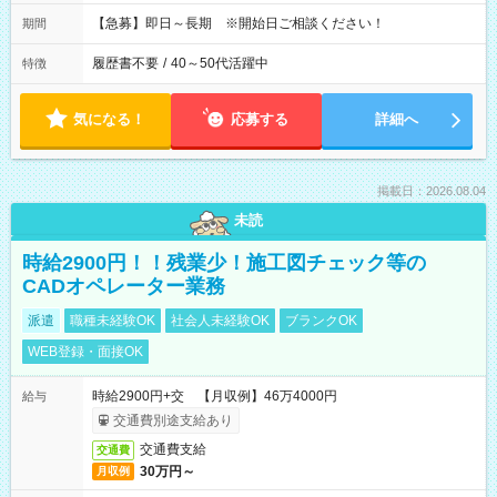
【急募】即日～長期 ※開始日ご相談ください！
期間
履歴書不要
/
40～50代活躍中
特徴
気になる！
応募する
詳細へ
掲載日：2026.08.04
未読
時給2900円！！残業少！施工図チェック等の
CADオペレーター業務
派遣
職種未経験OK
社会人未経験OK
ブランクOK
WEB登録・面接OK
時給2900円+交 【月収例】46万4000円
給与
交通費別途支給あり
交通費支給
交通費
30万円～
月収例