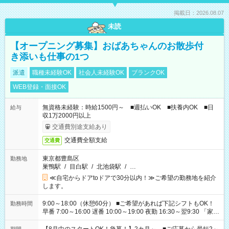
掲載日：2026.08.07
未読
【オープニング募集】おばあちゃんのお散歩付
き添いも仕事の1つ
派遣
職種未経験OK
社会人未経験OK
ブランクOK
WEB登録・面接OK
無資格未経験：時給1500円～ ■週払いOK ■扶養内OK ■日
給与
収1万2000円以上
交通費別途支給あり
交通費全額支給
交通費
東京都豊島区
勤務地
巣鴨駅
/
目白駅
/
北池袋駅
/
…
≪自宅からドアtoドアで30分以内！≫ご希望の勤務地を紹介
します。
9:00～18:00（休憩60分） ■ご希望があれば下記シフトもOK！
勤務時間
早番 7:00～16:00 遅番 10:00～19:00 夜勤 16:30～翌9:30 「家族
と休みを合わせたい」 「余裕を持って夕飯の準備がしたい」
「できれば残業はしたくない」 など、ご希望を教えてください