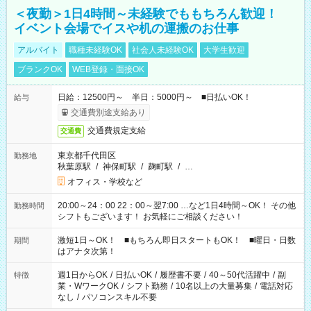
＜夜勤＞1日4時間～未経験でももちろん歓迎！
イベント会場でイスや机の運搬のお仕事
アルバイト
職種未経験OK
社会人未経験OK
大学生歓迎
ブランクOK
WEB登録・面接OK
日給：12500円～ 半日：5000円～ ■日払いOK！
給与
交通費別途支給あり
交通費規定支給
交通費
東京都千代田区
勤務地
秋葉原駅
/
神保町駅
/
麹町駅
/
…
オフィス・学校など
20:00～24：00 22：00～翌7:00 …など1日4時間～OK！ その他
勤務時間
シフトもございます！ お気軽にご相談ください！
激短1日～OK！ ■もちろん即日スタートもOK！ ■曜日・日数
期間
はアナタ次第！
週1日からOK
/
日払いOK
/
履歴書不要
/
40～50代活躍中
/
副
特徴
業・WワークOK
/
シフト勤務
/
10名以上の大量募集
/
電話対応
なし
/
パソコンスキル不要