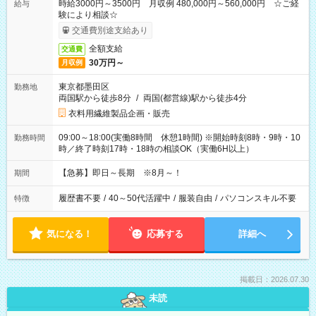
時給3000円～3500円 月収例 480,000円～560,000円 ☆ご経
給与
験により相談☆
交通費別途支給あり
全額支給
交通費
30万円～
月収例
東京都墨田区
勤務地
両国駅から徒歩8分
/
両国(都営線)駅から徒歩4分
衣料用繊維製品企画・販売
09:00～18:00(実働8時間 休憩1時間) ※開始時刻8時・9時・10
勤務時間
時／終了時刻17時・18時の相談OK（実働6H以上）
【急募】即日～長期 ※8月～！
期間
履歴書不要
/
40～50代活躍中
/
服装自由
/
パソコンスキル不要
特徴
気になる！
応募する
詳細へ
掲載日：2026.07.30
未読