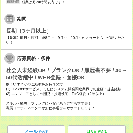
残業は月20時間以内です！
残業時間
期間
長期（3ヶ月以上）
【急募】即日～長期 ※8月～、9月～、10月～のスタートもご相談くださ
い！
応募資格・条件
社会人未経験OK / ブランクOK / 履歴書不要 / 40～
50代活躍中 / WEB登録・面接OK
以下いずれかのご経験をお持ちの方
(1) IT／Webサービス、またはシステム開発関連業界での企画・提案経験
(2) エンジニアとしての開発・技術検証・PoC経験（3年以上）
スキル・経験・ブランクに不安がある方でも大丈夫！
専属コーディネーターがお仕事選びをサポートします＊
メール
LINE
で送る
で送る