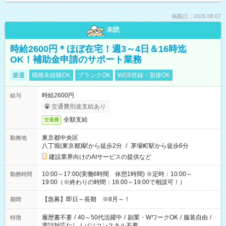
掲載日：2026.08.07
未読
時給2600円＊ほぼ在宅！週3～4日＆16時迄
OK！補助金申請のサポート業務
派遣
職種未経験OK
ブランクOK
WEB登録・面接OK
時給2600円
給与
交通費別途支給あり
全額支給
交通費
東京都中央区
勤務地
八丁堀(東京都)駅から徒歩2分
/
茅場町駅から徒歩6分
建設業界向けのAIサービスの提供など
10:00～17:00(実働6時間 休憩1時間) ※定時：10:00～
勤務時間
19:00（※終わりの時間：16:00～19:00で相談可！）
【急募】即日～長期 ※8月～！
期間
履歴書不要
/
40～50代活躍中
/
副業・WワークOK
/
服装自由
/
特徴
電話対応なし
/
パソコンスキル不要