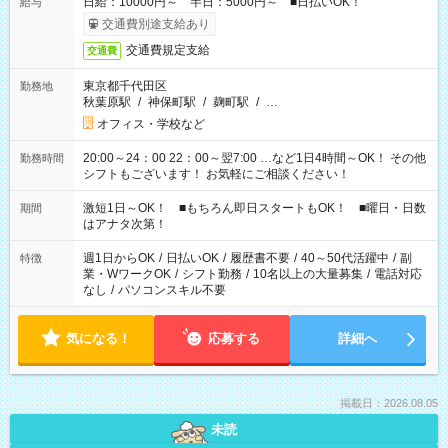
日給：10000円～ 半日：5000円～ ■日払いOK！
給与
交通費別途支給あり
交通費規定支給
交通費
東京都千代田区
勤務地
秋葉原駅
/
神保町駅
/
麹町駅
/
…
オフィス・学校など
20:00～24：00 22：00～翌7:00 …など1日4時間～OK！ その他
勤務時間
シフトもございます！ お気軽にご相談ください！
激短1日～OK！ ■もちろん即日スタートもOK！ ■曜日・日数
期間
はアナタ次第！
週1日からOK
/
日払いOK
/
履歴書不要
/
40～50代活躍中
/
副
特徴
業・WワークOK
/
シフト勤務
/
10名以上の大量募集
/
電話対応
なし
/
パソコンスキル不要
気になる！
応募する
詳細へ
掲載日：2026.08.05
未読