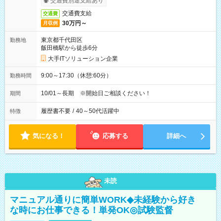
交通費別途支給あり
交通費支給
交通費
30万円～
月収例
東京都千代田区
勤務地
飯田橋駅から徒歩6分
大手ITソリューション企業
9:00～17:30（休憩:60分）
勤務時間
10/01～長期 ※開始日ご相談ください！
期間
履歴書不要
/
40～50代活躍中
特徴
気になる！
応募する
詳細へ
未読
マニュアル通りに簡単WORK◆未経験から好き
な時にお仕事できる！単発OK◎試験監督