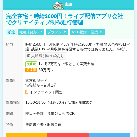
未読
完全在宅＊時給2600円！ライブ配信アプリ会社
でクリエイティブ制作進行管理
派遣
職種未経験OK
ブランクOK
WEB登録・面接OK
時給2600円 月収例 41万円 時給2600円×実働7h30m×週5日×4
給与
週+残業10h ※月収例を保証するものではありません。※給与即
受取りサービス利用可（利用条件有）
交通費別途支給あり
1ヶ月3万円を上限として実費支給
交通費
30万円～
月収例
東京都渋谷区
勤務地
渋谷駅から徒歩1分
インターネット関連
10:00-18:30（休憩60分）実働7時間30分
勤務時間
即日～長期 ※開始日相談OK
期間
履歴書不要
/
服装自由
特徴