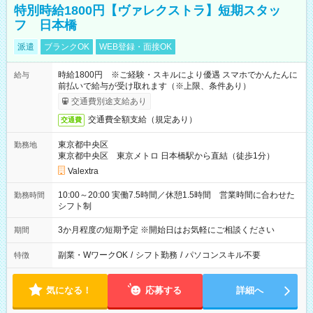
特別時給1800円【ヴァレクストラ】短期スタッ
フ 日本橋
派遣
ブランクOK
WEB登録・面接OK
時給1800円 ※ご経験・スキルにより優遇 スマホでかんたんに
給与
前払いで給与が受け取れます（※上限、条件あり）
交通費別途支給あり
交通費全額支給（規定あり）
交通費
東京都中央区
勤務地
東京都中央区 東京メトロ 日本橋駅から直結（徒歩1分）
Valextra
10:00～20:00 実働7.5時間／休憩1.5時間 営業時間に合わせた
勤務時間
シフト制
3か月程度の短期予定 ※開始日はお気軽にご相談ください
期間
副業・WワークOK
/
シフト勤務
/
パソコンスキル不要
特徴
気になる！
応募する
詳細へ