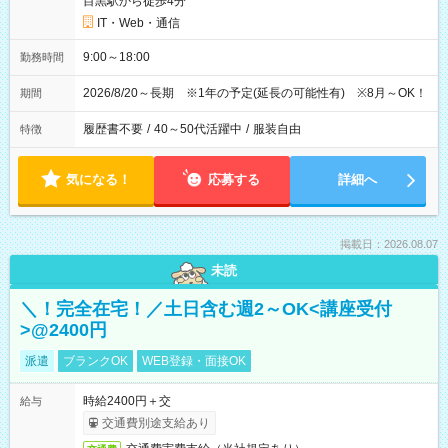
目黒駅から徒歩4分
IT・Web・通信
9:00～18:00
勤務時間
2026/8/20～長期 ※1年の予定(延長の可能性有) ※8月～OK！
期間
履歴書不要
/
40～50代活躍中
/
服装自由
特徴
気になる！
応募する
詳細へ
掲載日：2026.08.07
未読
＼！完全在宅！／土日含む週2～OK<講座受付
>@2400円
派遣
ブランクOK
WEB登録・面接OK
時給2400円＋交
給与
交通費別途支給あり