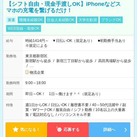
【シフト自由・現金手渡しOK】iPhoneなどス
マホの充電を繋げるだけ！
派遣
職種未経験OK
社会人未経験OK
大学生歓迎
ブランクOK
WEB登録・面接OK
時給1414円～ ▼日払いOK（規定あり） ■初勤務手当あり
給与
※規定による
東京都新宿区
勤務地
新宿駅から徒歩
/
新宿三丁目駅から徒歩
/
高田馬場駅から徒歩
/
…
物流企業
9:00～18:00
勤務時間
即日～OK！ 1日～働けます＾＾（規定あり）
期間
週1日からOK
/
日払いOK
/
履歴書不要
/
40～50代活躍中
/
副
特徴
業・WワークOK
/
服装自由
/
シフト勤務
/
10名以上の大量募
集
/
電話対応なし
/
パソコンスキル不要
気になる！
応募する
詳細へ