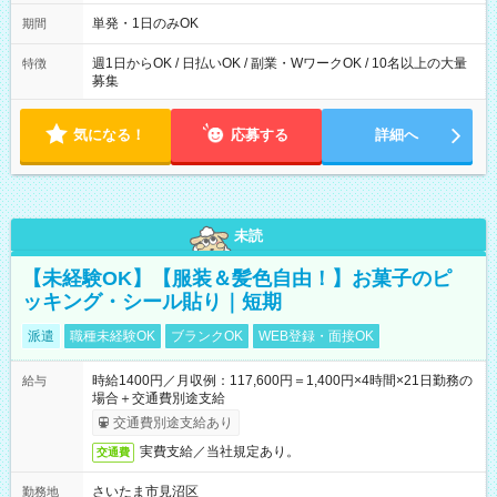
～21：00
単発・1日のみOK
期間
週1日からOK / 日払いOK / 副業・WワークOK / 10名以上の大量
特徴
募集
気になる！
応募する
詳細へ
未読
【未経験OK】【服装＆髪色自由！】お菓子のピ
ッキング・シール貼り｜短期
派遣
職種未経験OK
ブランクOK
WEB登録・面接OK
時給1400円／月収例：117,600円＝1,400円×4時間×21日勤務の
給与
場合＋交通費別途支給
交通費別途支給あり
実費支給／当社規定あり。
交通費
さいたま市見沼区
勤務地