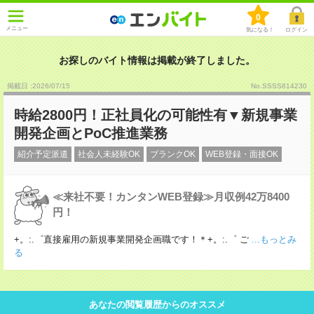
0
メニュー
気になる！
ログイン
お探しのバイト情報は掲載が終了しました。
掲載日 :2026
/
07
/
15
No.SSSS814230
時給2800円！正社員化の可能性有▼新規事業
開発企画とPoC推進業務
紹介予定派遣
社会人未経験OK
ブランクOK
WEB登録・面接OK
≪来社不要！カンタンWEB登録≫月収例42万8400
円！
+。:.゜直接雇用の新規事業開発企画職です！＊+。:.゜ ご
...もっとみ
る
あなたの閲覧履歴からのオススメ