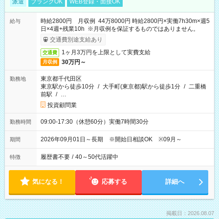
派遣
ブランクOK
WEB登録・面接OK
時給2800円 月収例 44万8000円 時給2800円×実働7h30m×週5
給与
日×4週+残業10h ※月収例を保証するものではありません。
交通費別途支給あり
1ヶ月3万円を上限として実費支給
交通費
30万円～
月収例
東京都千代田区
勤務地
東京駅から徒歩10分
/
大手町(東京都)駅から徒歩1分
/
二重橋
前駅
/
…
投資顧問業
09:00-17:30（休憩60分）実働7時間30分
勤務時間
2026年09月01日～長期 ※開始日相談OK ※09月～
期間
履歴書不要
/
40～50代活躍中
特徴
気になる！
応募する
詳細へ
掲載日：2026.08.07