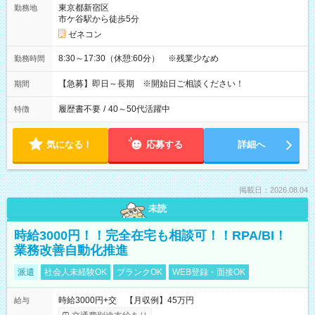
東京都新宿区
勤務地
市ケ谷駅から徒歩5分
ゼネコン
8:30～17:30（休憩:60分） ※残業少なめ
勤務時間
【急募】即日～長期 ※開始日ご相談ください！
期間
履歴書不要
/
40～50代活躍中
特徴
気になる！
応募する
詳細へ
掲載日：2026.08.04
未読
時給3000円！！完全在宅も相談可！！RPA/BI！
業務改善自動化推進
派遣
社会人未経験OK
ブランクOK
WEB登録・面接OK
時給3000円+交 【月収例】45万円
給与