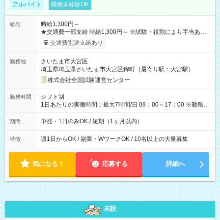
アルバイト
職種未経験OK
時給1,300円～
給与
★交通費一部支給 時給1,300円～ ※試験・役割により手当あり
※勤務回数により昇給あり 【即給（前払い）オプションあ
交通費別途支給あり
り！】 希望される場合、勤務から1週間ほどで給与の一部を受け
取れます。 ※手数料418円がかかります。 【過去試験日の収入
さいたま市大宮区
勤務地
例】 ・河合塾模擬試験 8:30～17:30（休憩1時間） 時給1,300円
埼玉県埼玉県さいたま市大宮区錦町（最寄り駅：大宮駅）
×8時間＝日収10,400円＋交通費 ※当日の役割により時給＋100
円の場合あり ・国家試験 7:00～13:30（休憩なし） 時給1,300
株式会社全国試験運営センター
円（役割手当＋100円）×6時間＝日収8,400円＋交通費 【試用期
間】試用期間なし
シフト制
勤務時間
1日あたりの実働時間：最大7時間/日 09：00～17：00 ※勤務時
間は 試験により異なります。
単発・1日のみOK / 短期（1ヶ月以内）
期間
週1日からOK / 副業・WワークOK / 10名以上の大量募集
特徴
気になる！
応募する
詳細へ
未読