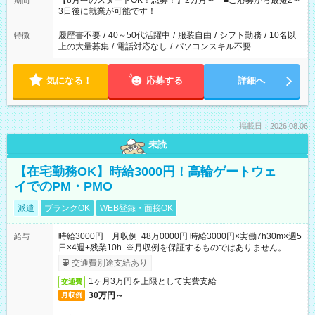
【8月中のスタートOK！急募！】2カ月～ ■ご応募から最短2～
期間
ね。 ※Wワーク希望の方へ 今ご覧のお仕事で希望する勤務時間
3日後に就業が可能です！
と、もう1つのお仕事の勤務時間。 合計で週40時間を超える場
合は応募できません。
履歴書不要
/
40～50代活躍中
/
服装自由
/
シフト勤務
/
10名以
特徴
上の大量募集
/
電話対応なし
/
パソコンスキル不要
気になる！
応募する
詳細へ
掲載日：2026.08.06
未読
【在宅勤務OK】時給3000円！高輪ゲートウェ
イでのPM・PMO
派遣
ブランクOK
WEB登録・面接OK
時給3000円 月収例 48万0000円 時給3000円×実働7h30m×週5
給与
日×4週+残業10h ※月収例を保証するものではありません。
交通費別途支給あり
1ヶ月3万円を上限として実費支給
交通費
30万円～
月収例