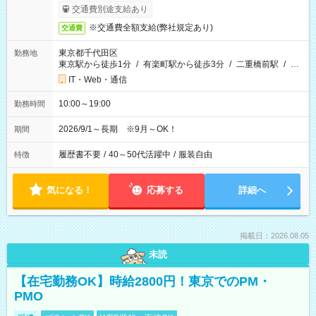
交通費別途支給あり
※交通費全額支給(弊社規定あり)
交通費
東京都千代田区
勤務地
東京駅から徒歩1分
/
有楽町駅から徒歩3分
/
二重橋前駅
/
…
IT・Web・通信
10:00～19:00
勤務時間
2026/9/1～長期 ※9月～OK！
期間
履歴書不要
/
40～50代活躍中
/
服装自由
特徴
気になる！
応募する
詳細へ
掲載日：2026.08.05
未読
【在宅勤務OK】時給2800円！東京でのPM・
PMO