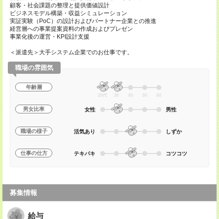
顧客・社会課題の整理と提供価値設計
ビジネスモデル構築・収益シミュレーション
実証実験（PoC）の設計およびパートナー企業との推進
経営層への事業提案資料の作成およびプレゼン
事業化後の運営・KPI設計支援
＜派遣先＞大手システム企業でのお仕事です。
職場の雰囲気
年齢層
20代
30
40
50
60
男女比率
女性
男性
職場の様子
活気あり
しずか
仕事の仕方
テキパキ
コツコツ
募集情報
給与