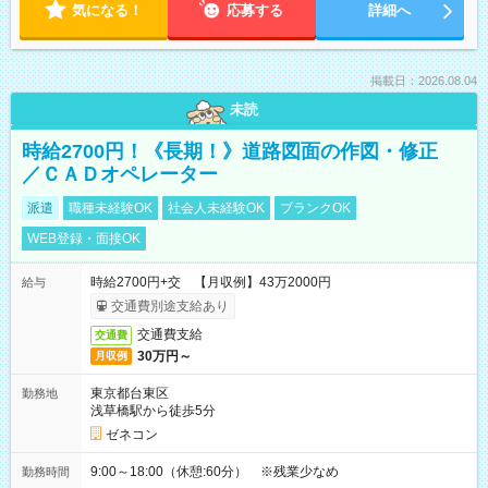
気になる！
応募する
詳細へ
掲載日：2026.08.04
未読
時給2700円！《長期！》道路図面の作図・修正
／ＣＡＤオペレーター
派遣
職種未経験OK
社会人未経験OK
ブランクOK
WEB登録・面接OK
時給2700円+交 【月収例】43万2000円
給与
交通費別途支給あり
交通費支給
交通費
30万円～
月収例
東京都台東区
勤務地
浅草橋駅から徒歩5分
ゼネコン
9:00～18:00（休憩:60分） ※残業少なめ
勤務時間