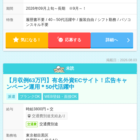
日勤は就業時間1/夜勤は就業時間2.3を連続で行って頂きます
2026年09月上旬～長期 ※9月～！
期間
履歴書不要
/
40～50代活躍中
/
服装自由
/
シフト勤務
/
パソコ
特徴
ンスキル不要
気になる！
応募する
詳細へ
掲載日：2026.08.03
未読
【月収例63万円】有名外資ECサイト！広告キャ
ンペーン運用＊50代活躍中
派遣
ブランクOK
WEB登録・面接OK
時給3800円＋交
給与
交通費別途支給あり
交通費別途
交通費
東京都目黒区
勤務地