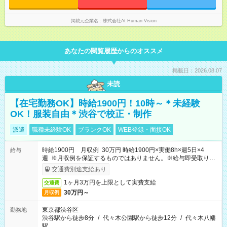
時間 15時間／月
掲載元企業名
株式会社At Human Vision
あなたの閲覧履歴からのオススメ
掲載日：2026.08.07
未読
【在宅勤務OK】時給1900円！10時～＊未経験
OK！服装自由＊渋谷で校正・制作
派遣
職種未経験OK
ブランクOK
WEB登録・面接OK
時給1900円 月収例 30万円 時給1900円×実働8h×週5日×4
給与
週 ※月収例を保証するものではありません。※給与即受取りサ
ービス利用可（利用条件有）
交通費別途支給あり
1ヶ月3万円を上限として実費支給
交通費
30万円～
月収例
東京都渋谷区
勤務地
渋谷駅から徒歩8分
/
代々木公園駅から徒歩12分
/
代々木八幡
駅