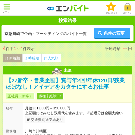
0
メニュー
気になる！
ログイン
検索結果
条件の変更
京急川崎で企画・マーケティングのバイト一覧
4
---
件中
1
～
4
件表示
平均時給:
円
新着順
時給順
人気順
未読
【27新卒・営業企画】賞与年2回/年休120日/残業
ほぼなし！アイデアをカタチにするお仕事
正社員（新卒）
職種未経験OK
月給231,000円～350,000円
給与
上記額にはみなし残業代を含みます。※超過分は全額支給いたし
ます。 みなし残業代 24,000円 ～ 37,000円／月 みなし残業時
交通費別途支給あり
間 15時間／月 【給与】 月給： 大卒・院卒 ：243，000
円（固定残業代 26，000円） 短大・専門・高専卒：231，000円
川崎市川崎区
勤務地
（固定残業代 24，000円） 賞与：年２回 （業績連動型） 昇