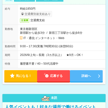
時給1850円
給与
交通費別途支給あり
交通費支給
交通費
東京都新宿区
勤務地
新宿駅から徒歩3分
/
新宿三丁目駅から徒歩6分
IT・通信;インターネット・Web
9:00～17:30(実働:7時間30分) (休憩60分)
勤務時間
2026/9/上旬～長期（3カ月以上） ★9月～OK！
期間
履歴書不要
/
40～50代活躍中
特徴
気になる！
応募する
詳細へ
未読
人気イベントも！好きな場所で働けるイベント