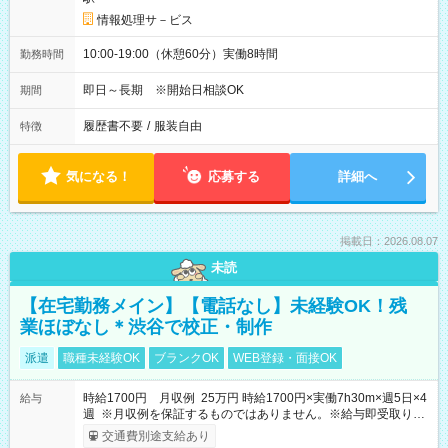
情報処理サ－ビス
10:00-19:00（休憩60分）実働8時間
勤務時間
即日～長期 ※開始日相談OK
期間
履歴書不要
/
服装自由
特徴
気になる！
応募する
詳細へ
掲載日：2026.08.07
未読
【在宅勤務メイン】【電話なし】未経験OK！残
業ほぼなし＊渋谷で校正・制作
派遣
職種未経験OK
ブランクOK
WEB登録・面接OK
時給1700円 月収例 25万円 時給1700円×実働7h30m×週5日×4
給与
週 ※月収例を保証するものではありません。※給与即受取りサ
ービス利用可（利用条件有）
交通費別途支給あり