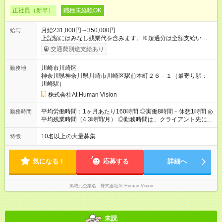
正社員（新卒）
職種未経験OK
月給231,000円～350,000円
給与
上記額にはみなし残業代を含みます。※超過分は全額支給いたし
ます。 みなし残業代 24,000円 ～ 37,000円／月 みなし残業時
交通費別途支給あり
間 15時間／月 【給与】 月給： 大卒・院卒 ：243，000
円（固定残業代 26，000円） 短大・専門・高専卒：231，000円
川崎市川崎区
勤務地
（固定残業代 24，000円） 賞与：年２回 （業績連動型） 昇
神奈川県神奈川県川崎市川崎区駅前本町２６－１（最寄り駅：
給：年２回（3月、9月) 試用期間：6ヶ月 ※上記額にはみなし残
川崎駅）
業代（月15時間分）が含まれた 金額になります。超過分は追加
で全額支給。 【頑張りを給与・キャリアに還元します】 年に2
株式会社At Human Vision
回⼈事評価があり等級が決まります。 等級に合わせた給与設定
のため、若い内からでも頑張り次第で給与アップが叶います。
平均労働時間：1ヶ月あたり160時間 ◎実働8時間・休憩1時間 ◎
勤務時間
⼀般職（20～31万円）→リーダー（⽉給26～36万円） →係⻑
平均残業時間（4.3時間/月） ◎勤務時間は、クライアント先に
（⽉給34～45万円）→課⻑（⽉給36～48万円）→部⻑（⽉給40
より異なります。 ※＜シフト例＞ 10:00～19:00／11:00～
～58万円） 【試用期間】試用期間あり 試用期間の長さ：6ヶ月
20:00 平均労働時間：1ヶ月あたり160時間 ◎実働8時間・休憩1
10名以上の大量募集
特徴
※ 雇用形態と給与に、本採用時と異なる部分があります。 雇用
時間 ◎平均残業時間（4.3時間/月） ◎勤務時間は、クライアント
形態：本採用時と同じです。 給与：月給 224,000円 ～ 330,000
先に より異なります。 ※＜シフト例＞ 10:00～19:00／11:00
円 上記額にはみなし残業代を含みます。※超過分は全額支給い
～20:00
気になる！
応募する
詳細へ
たします。 みなし残業代 24,000円 ～ 34,000円／月 みなし残業
時間 15時間／月
掲載元企業名
株式会社At Human Vision
未読