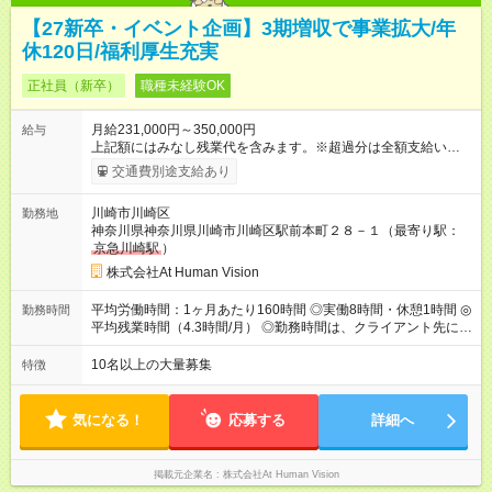
【27新卒・イベント企画】3期増収で事業拡大/年
休120日/福利厚生充実
正社員（新卒）
職種未経験OK
月給231,000円～350,000円
給与
上記額にはみなし残業代を含みます。※超過分は全額支給いたし
ます。 みなし残業代 24,000円 ～ 37,000円／月 みなし残業時
交通費別途支給あり
間 15時間／月 【給与】 月給： 大卒・院卒 ：243，000
円（固定残業代 26，000円） 短大・専門・高専卒：231，000円
川崎市川崎区
勤務地
（固定残業代 24，000円） 賞与：年２回 （業績連動型） 昇
神奈川県神奈川県川崎市川崎区駅前本町２８－１（最寄り駅：
給：年２回（3月、9月) 試用期間：6ヶ月 ※上記額にはみなし残
京急川崎駅
）
業代（月15時間分）が含まれた 金額になります。超過分は追加
で全額支給。 【頑張りを給与・キャリアに還元します】 年に2
株式会社At Human Vision
回⼈事評価があり等級が決まります。 等級に合わせた給与設定
のため、若い内からでも頑張り次第で給与アップが叶います。
平均労働時間：1ヶ月あたり160時間 ◎実働8時間・休憩1時間 ◎
勤務時間
⼀般職（20～31万円）→リーダー（⽉給26～36万円） →係⻑
平均残業時間（4.3時間/月） ◎勤務時間は、クライアント先に
（⽉給34～45万円）→課⻑（⽉給36～48万円）→部⻑（⽉給40
より異なります。 ※＜シフト例＞ 10:00～19:00／11:00～
～58万円） 【試用期間】試用期間あり 試用期間の長さ：6ヶ月
20:00 平均労働時間：1ヶ月あたり160時間 ◎実働8時間・休憩1
10名以上の大量募集
特徴
※ 雇用形態と給与に、本採用時と異なる部分があります。 雇用
時間 ◎平均残業時間（4.3時間/月） ◎勤務時間は、クライアント
形態：本採用時と同じです。 給与：月給 224,000円 ～ 330,000
先に より異なります。 ※＜シフト例＞ 10:00～19:00／11:00
円 上記額にはみなし残業代を含みます。※超過分は全額支給い
～20:00
気になる！
応募する
詳細へ
たします。 みなし残業代 24,000円 ～ 34,000円／月 みなし残業
時間 15時間／月
掲載元企業名
株式会社At Human Vision