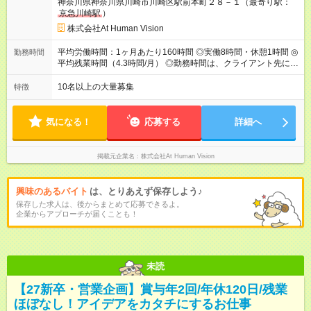
神奈川県神奈川県川崎市川崎区駅前本町２８－１（最寄り駅：
給：年２回（3月、9月) 試用期間：6ヶ月 ※上記額にはみなし残
京急川崎駅
）
業代（月15時間分）が含まれた 金額になります。超過分は追加
で全額支給。 【頑張りを給与・キャリアに還元します】 年に2
株式会社At Human Vision
回⼈事評価があり等級が決まります。 等級に合わせた給与設定
のため、若い内からでも頑張り次第で給与アップが叶います。
平均労働時間：1ヶ月あたり160時間 ◎実働8時間・休憩1時間 ◎
勤務時間
⼀般職（20～31万円）→リーダー（⽉給26～36万円） →係⻑
平均残業時間（4.3時間/月） ◎勤務時間は、クライアント先に
（⽉給34～45万円）→課⻑（⽉給36～48万円）→部⻑（⽉給40
より異なります。 ※＜シフト例＞ 10:00～19:00／11:00～
～58万円） 【試用期間】試用期間あり 試用期間の長さ：6ヶ月
20:00 平均労働時間：1ヶ月あたり160時間 ◎実働8時間・休憩1
10名以上の大量募集
特徴
※ 雇用形態と給与に、本採用時と異なる部分があります。 雇用
時間 ◎平均残業時間（4.3時間/月） ◎勤務時間は、クライアント
形態：本採用時と同じです。 給与：月給 224,000円 ～ 330,000
先に より異なります。 ※＜シフト例＞ 10:00～19:00／11:00
円 上記額にはみなし残業代を含みます。※超過分は全額支給い
～20:00
気になる！
応募する
詳細へ
たします。 みなし残業代 24,000円 ～ 34,000円／月 みなし残業
時間 15時間／月
掲載元企業名
株式会社At Human Vision
興味のあるバイト
は、とりあえず保存しよう♪
保存した求人は、後からまとめて応募できるよ。
企業からアプローチが届くことも！
未読
【27新卒・営業企画】賞与年2回/年休120日/残業
ほぼなし！アイデアをカタチにするお仕事