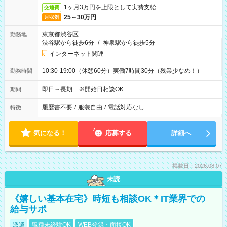
1ヶ月3万円を上限として実費支給
交通費
25～30万円
月収例
東京都渋谷区
勤務地
渋谷駅から徒歩6分
/
神泉駅から徒歩5分
インターネット関連
10:30-19:00（休憩60分）実働7時間30分（残業少なめ！）
勤務時間
即日～長期 ※開始日相談OK
期間
履歴書不要
/
服装自由
/
電話対応なし
特徴
気になる！
応募する
詳細へ
掲載日：2026.08.07
未読
《嬉しい基本在宅》時短も相談OK＊IT業界での
給与サポ
派遣
職種未経験OK
WEB登録・面接OK