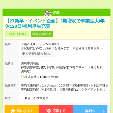
未読
【27新卒・イベント企画】3期増収で事業拡大/年
休120日/福利厚生充実
正社員（新卒）
職種未経験OK
月給231,000円～350,000円
給与
上記額にはみなし残業代を含みます。※超過分は全額支給いたし
ます。 みなし残業代 24,000円 ～ 37,000円／月 みなし残業時
交通費別途支給あり
間 15時間／月 【給与】 月給： 大卒・院卒 ：243，000
円（固定残業代 26，000円） 短大・専門・高専卒：231，000円
川崎市川崎区
勤務地
（固定残業代 24，000円） 賞与：年２回 （業績連動型） 昇
神奈川県神奈川県川崎市川崎区駅前本町２６－１（最寄り駅：
給：年２回（3月、9月) 試用期間：6ヶ月 ※上記額にはみなし残
川崎駅）
業代（月15時間分）が含まれた 金額になります。超過分は追加
で全額支給。 【頑張りを給与・キャリアに還元します】 年に2
株式会社At Human Vision
回⼈事評価があり等級が決まります。 等級に合わせた給与設定
のため、若い内からでも頑張り次第で給与アップが叶います。
平均労働時間：1ヶ月あたり160時間 ◎実働8時間・休憩1時間 ◎
勤務時間
⼀般職（20～31万円）→リーダー（⽉給26～36万円） →係⻑
平均残業時間（4.3時間/月） ◎勤務時間は、クライアント先に
（⽉給34～45万円）→課⻑（⽉給36～48万円）→部⻑（⽉給40
より異なります。 ※＜シフト例＞ 10:00～19:00／11:00～
～58万円） 【試用期間】試用期間あり 試用期間の長さ：6ヶ月
20:00 平均労働時間：1ヶ月あたり160時間 ◎実働8時間・休憩1
10名以上の大量募集
特徴
※ 雇用形態と給与に、本採用時と異なる部分があります。 雇用
時間 ◎平均残業時間（4.3時間/月） ◎勤務時間は、クライアント
形態：本採用時と同じです。 給与：月給 224,000円 ～ 330,000
先に より異なります。 ※＜シフト例＞ 10:00～19:00／11:00
円 上記額にはみなし残業代を含みます。※超過分は全額支給い
～20:00
気になる！
応募する
詳細へ
たします。 みなし残業代 24,000円 ～ 34,000円／月 みなし残業