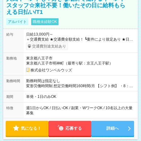
スタッフ☆来社不要！働いたその日に給料もら
える日払い/T1
アルバイト
職種未経験OK
日給13,000円～
給与
＋交通費支給 ★交通費全額支給！ ┗案件により規定あり ★日払
いOK！（規定あり） ┗働いたその日に現金GET♪ お仕事後はコ
交通費別途支給あり
ンビニATMから 日払い分を引き落とせます！ 【試用期間】試
用期間なし
東京都八王子市
勤務地
東京都八王子市明神町（最寄り駅：京王八王子駅）
株式会社ワンベルウッズ
勤務時間は指定なし
勤務時間
変形労働時間制 想定労働時間160時間/月 【シフト例】 ・8：00
～21：00
単発・1日のみOK
期間
週1日からOK / 日払いOK / 副業・WワークOK / 10名以上の大量
特徴
募集
気になる！
応募する
詳細へ