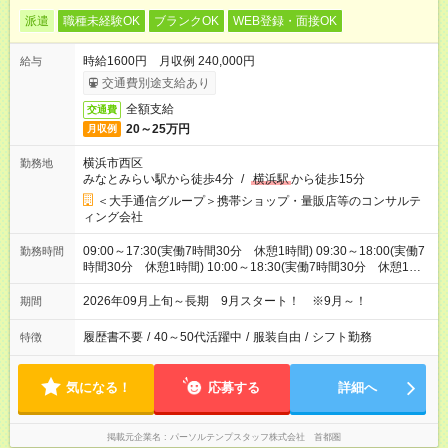
派遣
職種未経験OK
ブランクOK
WEB登録・面接OK
時給1600円 月収例 240,000円
給与
交通費別途支給あり
全額支給
交通費
20～25万円
月収例
横浜市西区
勤務地
みなとみらい駅から徒歩4分
/
横浜駅
から徒歩15分
＜大手通信グループ＞携帯ショップ・量販店等のコンサルテ
ィング会社
09:00～17:30(実働7時間30分 休憩1時間) 09:30～18:00(実働7
勤務時間
時間30分 休憩1時間) 10:00～18:30(実働7時間30分 休憩1時
間) ※9:00～19:00の間で7.5時間の勤務（シフトの希望も出せま
す！）
2026年09月上旬～長期 9月スタート！ ※9月～！
期間
履歴書不要
/
40～50代活躍中
/
服装自由
/
シフト勤務
特徴
気になる！
応募する
詳細へ
掲載元企業名
パーソルテンプスタッフ株式会社 首都圏