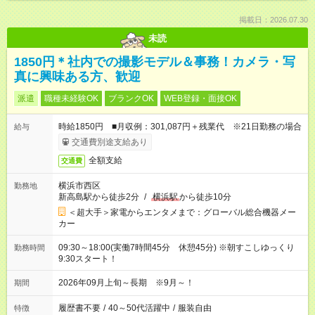
掲載日：2026.07.30
未読
1850円＊社内での撮影モデル＆事務！カメラ・写
真に興味ある方、歓迎
派遣
職種未経験OK
ブランクOK
WEB登録・面接OK
時給1850円 ■月収例：301,087円＋残業代 ※21日勤務の場合
給与
交通費別途支給あり
全額支給
交通費
横浜市西区
勤務地
新高島駅から徒歩2分
/
横浜駅
から徒歩10分
＜超大手＞家電からエンタメまで：グローバル総合機器メー
カー
09:30～18:00(実働7時間45分 休憩45分) ※朝すこしゆっくり
勤務時間
9:30スタート！
2026年09月上旬～長期 ※9月～！
期間
履歴書不要
/
40～50代活躍中
/
服装自由
特徴