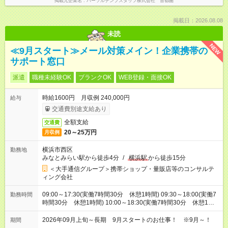
掲載元企業名
パーソルテンプスタッフ株式会社 首都圏
掲載日：2026.08.08
未読
NEW
≪9月スタート≫メール対策メイン！企業携帯の
サポート窓口
派遣
職種未経験OK
ブランクOK
WEB登録・面接OK
時給1600円 月収例 240,000円
給与
交通費別途支給あり
全額支給
交通費
20～25万円
月収例
横浜市西区
勤務地
みなとみらい駅から徒歩4分
/
横浜駅
から徒歩15分
＜大手通信グループ＞携帯ショップ・量販店等のコンサルテ
ィング会社
09:00～17:30(実働7時間30分 休憩1時間) 09:30～18:00(実働7
勤務時間
時間30分 休憩1時間) 10:00～18:30(実働7時間30分 休憩1時
間) ※9:00～19:00の間で7.5時間の勤務（シフトの希望も出せま
す！）
2026年09月上旬～長期 9月スタートのお仕事！ ※9月～！
期間