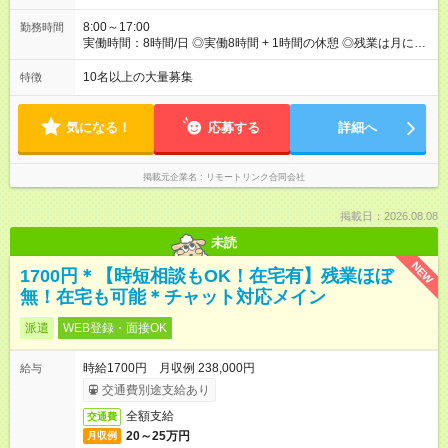
8:00～17:00
勤務時間
実働時間：8時間/日 ◎実働8時間 + 1時間の休憩 ◎残業は月に
15h以内です ◎8:00-17:00もしくは9:00-18:00で働いていただき
ます。
10名以上の大量募集
特徴
気になる！
応募する
詳細へ
掲載元企業名
リモートリンク合同会社
掲載日：2026.08.08
未読
NEW
1700円＊【時短相談もOK！在宅有】残業ほぼ
無！在宅も可能＊チャット対応メイン
派遣
WEB登録・面接OK
時給1700円 月収例 238,000円
給与
交通費別途支給あり
全額支給
交通費
20～25万円
月収例