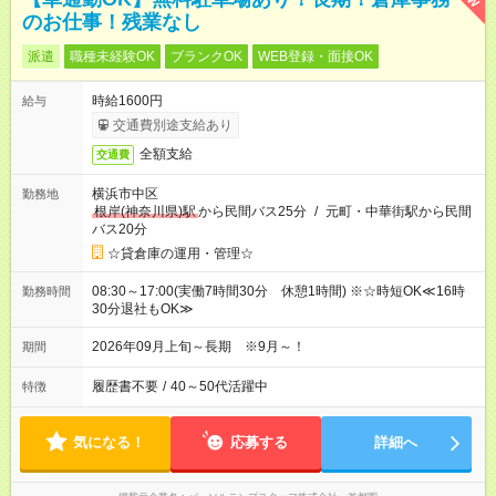
のお仕事！残業なし
派遣
職種未経験OK
ブランクOK
WEB登録・面接OK
時給1600円
給与
交通費別途支給あり
全額支給
交通費
横浜市中区
勤務地
根岸(神奈川県)駅
から民間バス25分
/
元町・中華街駅から民間
バス20分
☆貸倉庫の運用・管理☆
08:30～17:00(実働7時間30分 休憩1時間) ※☆時短OK≪16時
勤務時間
30分退社もOK≫
2026年09月上旬～長期 ※9月～！
期間
履歴書不要
/
40～50代活躍中
特徴
気になる！
応募する
詳細へ