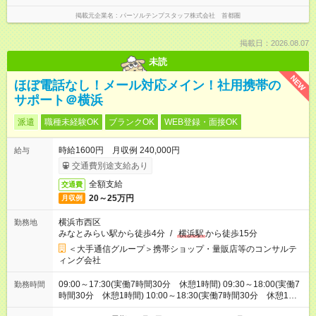
掲載元企業名
パーソルテンプスタッフ株式会社 首都圏
掲載日：2026.08.07
未読
NEW
ほぼ電話なし！メール対応メイン！社用携帯の
サポート＠横浜
派遣
職種未経験OK
ブランクOK
WEB登録・面接OK
時給1600円 月収例 240,000円
給与
交通費別途支給あり
全額支給
交通費
20～25万円
月収例
横浜市西区
勤務地
みなとみらい駅から徒歩4分
/
横浜駅
から徒歩15分
＜大手通信グループ＞携帯ショップ・量販店等のコンサルテ
ィング会社
09:00～17:30(実働7時間30分 休憩1時間) 09:30～18:00(実働7
勤務時間
時間30分 休憩1時間) 10:00～18:30(実働7時間30分 休憩1時
間) ※9:00～19:00の間で7.5時間の勤務（シフトの希望も出せま