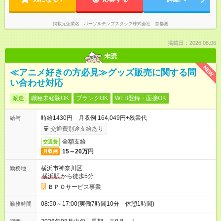
掲載元企業名
パーソルテンプスタッフ株式会社 首都圏
掲載日：2026.08.06
未読
NEW
≪アニメ好きの方必見≫グッズ販売に関する問
い合わせ対応
派遣
職種未経験OK
ブランクOK
WEB登録・面接OK
時給1430円 月収例 164,049円+残業代
給与
交通費別途支給あり
全額支給
交通費
15～20万円
月収例
横浜市神奈川区
勤務地
横浜駅
から徒歩5分
ＢＰＯサービス事業
08:50～17:00(実働7時間10分 休憩1時間)
勤務時間