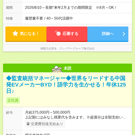
2026/8/10～長期*来年2月までの期間限定 ※8月～OK！
期間
履歴書不要
/
40～50代活躍中
特徴
気になる！
応募する
詳細へ
掲載元企業名
マンパワーグループ株式会社
未読
◆監査統括マネージャー◆世界をリードする中国
発EVメーカーBYD！語学力を生かせる！年休125
日♪
正社員
月給375,000円～500,000円
給与
上記額にはみなし残業代を含みます。※超過分は全額支給いたし
ます。 みなし残業代 98,900円 以上／月 みなし残業時間 45時間
交通費別途支給あり
／月 月給＋賞与年2回（賞与金額は月給を基に算出します） ※あ
なたの経験・能力を考慮して決定します 【試用期間】試用期間