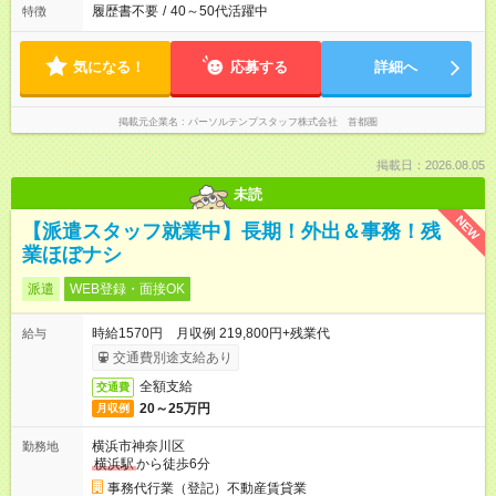
履歴書不要
/
40～50代活躍中
特徴
気になる！
応募する
詳細へ
掲載元企業名
パーソルテンプスタッフ株式会社 首都圏
掲載日：2026.08.05
未読
NEW
【派遣スタッフ就業中】長期！外出＆事務！残
業ほぼナシ
派遣
WEB登録・面接OK
時給1570円 月収例 219,800円+残業代
給与
交通費別途支給あり
全額支給
交通費
20～25万円
月収例
横浜市神奈川区
勤務地
横浜駅
から徒歩6分
事務代行業（登記）不動産賃貸業