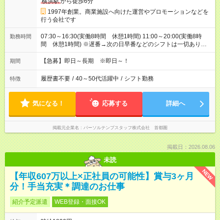
横浜駅
から徒歩6分
1997年創業。商業施設へ向けた運営やプロモーションなどを
行う会社です
07:30～16:30(実働8時間 休憩1時間) 11:00～20:00(実働8時
勤務時間
間 休憩1時間) ※遅番→次の日早番などのシフトは一切ありま
せんのでご安心ください。
【急募】即日～長期 ※即日～！
期間
履歴書不要
/
40～50代活躍中
/
シフト勤務
特徴
気になる！
応募する
詳細へ
掲載元企業名
パーソルテンプスタッフ株式会社 首都圏
掲載日：2026.08.06
未読
NEW
【年収607万以上×正社員の可能性】賞与3ヶ月
分！手当充実＊調達のお仕事
紹介予定派遣
WEB登録・面接OK