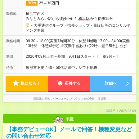
25～30万円
月収例
横浜市西区
勤務地
みなとみらい駅から徒歩4分
/
横浜駅
から徒歩15分
＜大手通信グループ＞携帯ショップ・量販店等のコンサルテ
ィング事業
09:30～18:00(実働7時間30分 休憩1時間) 17:00～34:00(実働
勤務時間
13時間 休憩4時間) ※夜勤手当あり♪(22時～翌日5時までは1.25
倍)
2026年09月上旬～長期 9月1日スタート！ ※9月～！
期間
履歴書不要
/
40～50代活躍中
/
シフト勤務
特徴
気になる！
応募する
詳細へ
掲載元企業名
パーソルテンプスタッフ株式会社 首都圏
掲載日：2026.08.04
未読
【事務デビューOK】メールで回答！機種変更など
の問い合わせ対応