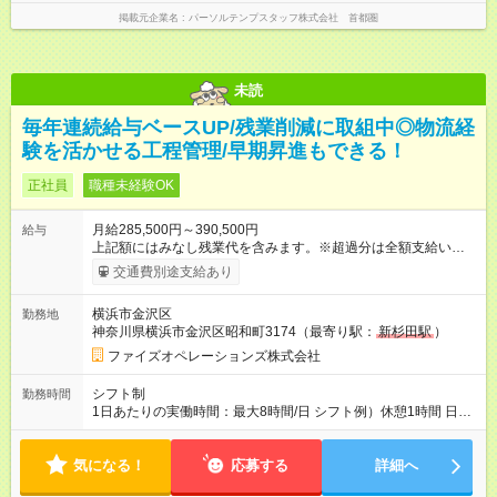
掲載元企業名
パーソルテンプスタッフ株式会社 首都圏
未読
毎年連続給与ベースUP/残業削減に取組中◎物流経
験を活かせる工程管理/早期昇進もできる！
正社員
職種未経験OK
月給285,500円～390,500円
給与
上記額にはみなし残業代を含みます。※超過分は全額支給いたし
ます。 みなし残業代 44,000円 ～ 60,000円／月 みなし残業時
交通費別途支給あり
間 25時間／月 ・能力や経験などを考慮して決定します。 ・上記
額にはみなし残業代（月25時間分、44，000円分～）を含みま
横浜市金沢区
勤務地
す。 ・超過分は全額支給します。 2年連続給与のベースアップ
神奈川県横浜市金沢区昭和町3174（最寄り駅：
新杉田駅
）
を行っており、まだまだ規模拡大を進めております！ 【試用期
間】試用期間あり 試用期間の長さ：3ヶ月 雇用形態、給与は本
ファイズオペレーションズ株式会社
採用時と同じです。
シフト制
勤務時間
1日あたりの実働時間：最大8時間/日 シフト例）休憩1時間 日
勤 8:00～19:00 夜勤 19:00～翌7:00 ※日勤/夜勤混在のシフト
は原則ありません 夜勤希望・日勤希望等については面接にて
気になる！
お伺いしております
応募する
詳細へ