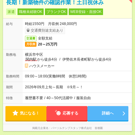
長期！新築物件の確認作業！土日祝休み
派遣
職種未経験OK
ブランクOK
WEB登録・面接OK
時給1550円 月収例 248,000円
給与
交通費別途支給あり
全額支給
交通費
20～25万円
月収例
横浜市中区
勤務地
関内駅
から徒歩4分
/
伊勢佐木長者町駅から徒歩4分
ハウスメーカー
09:00～18:00(実働8時間 休憩1時間)
勤務時間
2026年09月上旬～長期 ※9月～！
期間
履歴書不要
/
40～50代活躍中
/
服装自由
特徴
気になる！
応募する
詳細へ
掲載元企業名
パーソルテンプスタッフ株式会社 首都圏