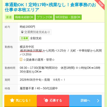
NEW
車通勤OK！定時17時×残業なし！倉庫事務のお
仕事＠本牧エリア
派遣
職種未経験OK
ブランクOK
WEB登録・面接OK
時給1600円
給与
交通費別途支給あり
全額支給
交通費
横浜市中区
勤務地
根岸(神奈川県)駅
から民間バス25分
/
元町・中華街駅から民間
バス20分
☆貸倉庫の運用・管理☆
08:30～17:00(実働7時間30分 休憩1時間) ※☆時短OK≪16時
勤務時間
30分退社もOK≫
2026年08月中旬～長期 ※8月～！
期間
履歴書不要
/
40～50代活躍中
特徴
気になる！
応募する
詳細へ