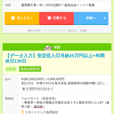
履歴書不要
/
40～50代活躍中
/
服装自由
/
シフト勤務
特徴
気になる！
応募する
詳細へ
掲載元企業名
パーソルテンプスタッフ株式会社 首都圏
未読
【データ入力】安定収入◎月給25万円以上×年間
休日130日
正社員
職種未経験OK
年俸3,500,000円～6,000,000円
給与
支払方法：年俸の1/12を毎月支給 資格取得や経験年数に応じ
て、給与は上がっていきます。 自分の頑張りが給与に反映され
交通費別途支給あり
ます。 【試用期間】試用期間なし
フルリモート（完全在宅）
勤務地
＜事業所＞神奈川県横浜市西区北幸 1-4-1 横浜天理ビル 21F（最
寄り駅：
横浜駅
）
リモートリンク合同会社