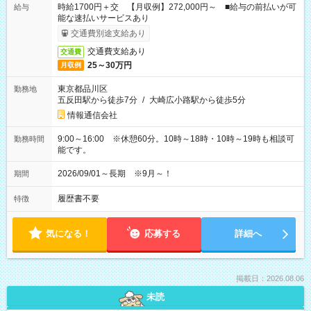
時給1700円＋交 【月収例】272,000円～ ■給与の前払いが可
給与
能な速払いサービスあり
交通費別途支給あり
交通費支給あり
交通費
25～30万円
月収例
東京都品川区
勤務地
五反田駅から徒歩7分
/
大崎広小路駅から徒歩5分
情報通信会社
9:00～16:00 ※休憩60分。10時～18時・10時～19時も相談可
勤務時間
能です。
2026/09/01～長期 ※9月～！
期間
履歴書不要
特徴
気になる！
応募する
詳細へ
掲載日：2026.08.06
未読