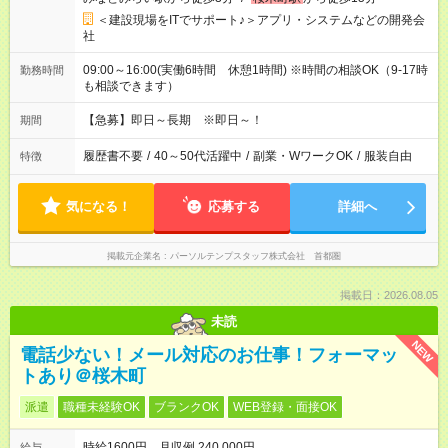
＜建設現場をITでサポート♪＞アプリ・システムなどの開発会
社
09:00～16:00(実働6時間 休憩1時間) ※時間の相談OK（9-17時
勤務時間
も相談できます）
【急募】即日～長期 ※即日～！
期間
履歴書不要
/
40～50代活躍中
/
副業・WワークOK
/
服装自由
特徴
気になる！
応募する
詳細へ
掲載元企業名
パーソルテンプスタッフ株式会社 首都圏
掲載日：2026.08.05
未読
NEW
電話少ない！メール対応のお仕事！フォーマッ
トあり＠桜木町
派遣
職種未経験OK
ブランクOK
WEB登録・面接OK
時給1600円 月収例 240,000円
給与