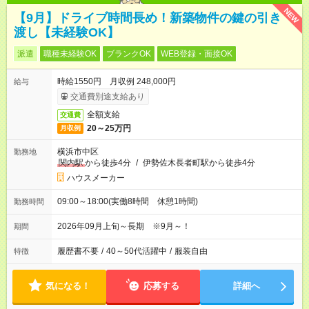
NEW
【9月】ドライブ時間長め！新築物件の鍵の引き
渡し【未経験OK】
派遣
職種未経験OK
ブランクOK
WEB登録・面接OK
時給1550円 月収例 248,000円
給与
交通費別途支給あり
全額支給
交通費
20～25万円
月収例
横浜市中区
勤務地
関内駅
から徒歩4分
/
伊勢佐木長者町駅から徒歩4分
ハウスメーカー
09:00～18:00(実働8時間 休憩1時間)
勤務時間
2026年09月上旬～長期 ※9月～！
期間
履歴書不要
/
40～50代活躍中
/
服装自由
特徴
気になる！
応募する
詳細へ