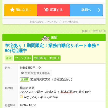
気になる！
応募する
詳細へ
掲載元企業名
パーソルテンプスタッフ株式会社
掲載日：2026.07.30
未読
在宅あり！期間限定！業務自動化サポート事務＊
50代活躍中
派遣
ブランクOK
WEB登録・面接OK
時給1850円＋交
給与
交通費別途支給あり
交通費実費支給（当社規定あり）
交通費
横浜市西区
勤務地
みなとみらい駅から徒歩5分
/
桜木町駅
から徒歩15分
みなとみらい駅近くの企業
9:00～18:00
勤務時間