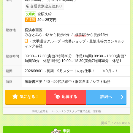
交通費別途支給あり
全額支給
交通費
20～25万円
月収例
横浜市西区
勤務地
みなとみらい駅から徒歩4分
/
横浜駅
から徒歩15分
＜大手通信グループ＞携帯ショップ・量販店等のコンサルテ
ィング会社
09:00～17:30(実働7時間30分 休憩1時間) 09:30～18:00(実働7
勤務時間
時間30分 休憩1時間) 10:00～18:30(実働7時間30分 休憩1時
間) ※9:00～19:00の間で7.5時間の勤務（シフトの希望も出せま
す！）
2026/09/01～長期 9月スタートのお仕事！ ※9月～！
期間
履歴書不要
/
40～50代活躍中
/
服装自由
/
シフト勤務
特徴
気になる！
応募する
詳細へ
掲載元企業名
パーソルテンプスタッフ株式会社 首都圏
掲載日：2026.08.05
未読