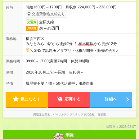
時給1600円～1700円 月収例 224,000円～238,000円
給与
交通費別途支給あり
全額支給
交通費
20～25万円
月収例
横浜市西区
勤務地
みなとみらい駅から徒歩2分
/
桜木町駅
から徒歩12分
＼SNSで話題★／サプリ・化粧品開発・販売の会社♪
09:00～17:00(実働7時間 休憩1時間)
勤務時間
2026年10月上旬～長期 ※10月～！
期間
履歴書不要
/
40～50代活躍中
/
服装自由
特徴
気になる！
応募する
詳細へ
掲載元企業名
パーソルテンプスタッフ株式会社 首都圏
掲載日：2026.08.07
未読