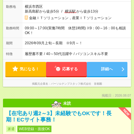
横浜市西区
勤務地
新高島駅から徒歩5分
/
横浜駅
から徒歩13分
金融ＩＴソリューション，産業ＩＴソリューション
09:00～17:00(実働7時間 休憩1時間) ※9：00～16：00も相談
勤務時間
OK！
2026年09月上旬～長期 ※9月～！
期間
履歴書不要
/
40～50代活躍中
/
パソコンスキル不要
特徴
気になる！
応募する
詳細へ
掲載元企業名
パーソルテンプスタッフ株式会社 首都圏
掲載日：2026.08.07
未読
NEW
【在宅あり週2～3】未経験でもOKです！長
期！ECサイト事務！
派遣
WEB登録・面接OK