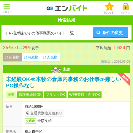
0
メニュー
気になる！
ログイン
検索結果
条件の変更
ＪＲ根岸線でその他事務系のバイト一覧
25
1,624
件中
1
～
25
件表示
平均時給:
円
新着順
時給順
人気順
掲載日：2026.08.08
未読
NEW
未経験OK≪本牧の倉庫内事務のお仕事≫難しい
PC操作なし
派遣
職種未経験OK
ブランクOK
WEB登録・面接OK
時給1600円
給与
交通費別途支給あり
全額支給
交通費
横浜市中区
勤務地