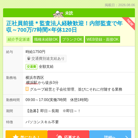
掲載日：2026.08.06
未読
NEW
正社員前提＊監査法人経験歓迎！内部監査で年
収～700万/7時間×年休120日
紹介予定派遣
職種未経験OK
ブランクOK
WEB登録・面接OK
時給1750円
給与
交通費別途支給あり
全額支給
交通費
横浜市西区
勤務地
横浜駅
から徒歩3分
グループ経営と子会社管理、並びにそれに付随する業務
09:00～17:00(実働7時間 休憩1時間)
勤務時間
【急募】即日～長期 ※即日～！
期間
パソコンスキル不要
特徴
気になる！
応募する
詳細へ