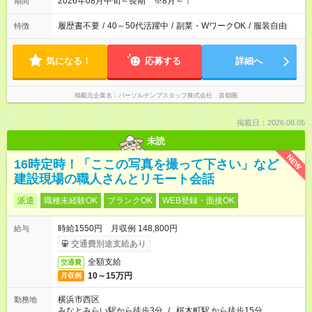
2026年08月中旬～長期 ※8月～！
期間
履歴書不要
/
40～50代活躍中
/
副業・WワークOK
/
服装自由
特徴
気になる！
応募する
詳細へ
掲載元企業名
パーソルテンプスタッフ株式会社 首都圏
掲載日：2026.08.05
未読
NEW
16時定時！「ここの写真を撮って下さい」など
建設現場の職人さんとリモート会話
派遣
職種未経験OK
ブランクOK
WEB登録・面接OK
時給1550円 月収例 148,800円
給与
交通費別途支給あり
全額支給
交通費
10～15万円
月収例
横浜市西区
勤務地
みなとみらい駅から徒歩3分
/
桜木町駅
から徒歩15分