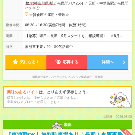
根岸(神奈川県)駅
から民間バス25分
/
元町・中華街駅から民間
バス20分
☆貸倉庫の運用・管理☆
08:30～16:30(実働7時間 休憩1時間)
勤務時間
【急募】即日～長期 9月スタートもご相談可能！ ※8月～！
期間
履歴書不要
/
40～50代活躍中
特徴
気になる！
応募する
詳細へ
掲載元企業名
パーソルテンプスタッフ株式会社 首都圏
興味のあるバイト
は、とりあえず保存しよう♪
保存した求人は、後からまとめて応募できるよ。
企業からアプローチが届くことも！
掲載日：2026.08.08
未読
NEW
【車通勤OK】無料駐車場あり！長期！倉庫事務