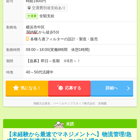
時給1800円
給与
交通費別途支給あり
全額支給
交通費
横浜市中区
勤務地
関内駅
から徒歩5分
各種ろ過フィルターの設計・製造・販売
09:00～18:00(実働8時間 休憩1時間)
勤務時間
【急募】即日～長期 ※8月～！
期間
40～50代活躍中
特徴
気になる！
応募する
詳細へ
掲載元企業名
パーソルテンプスタッフ株式会社 首都圏
未読
【未経験から最速でマネジメントへ】物流管理/急