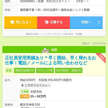
す！）
2026/09/01～長期 9月1日スタート！ ※9月～！
期間
履歴書不要
/
40～50代活躍中
/
服装自由
/
シフト勤務
特徴
気になる！
応募する
詳細へ
掲載元企業名
パーソルテンプスタッフ株式会社 首都圏
掲載日：2026.08.06
未読
NEW
正社員登用実績あり＊早く開始、早く帰れるお
仕事！電話／メールによる問い合わせなど
派遣
職種未経験OK
ブランクOK
WEB登録・面接OK
時給1600円 月収例 256,000円+残業代
給与
交通費別途支給あり
全額支給
交通費
25～30万円
月収例
横浜市神奈川区
勤務地