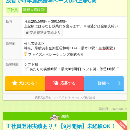
成長で毎年連続給与ベースUP/上場G◎
正社員
職種未経験OK
月給285,500円～390,500円
給与
上記額にはみなし残業代を含みます。※超過分は全額支給いたし
ます。 みなし残業代 44,000円 ～ 60,000円／月 みなし残業時
交通費別途支給あり
間 25時間／月 ・能力や経験などを考慮して決定します。 ・上記
額にはみなし残業代（月25時間分、44，000円分～）を含みま
横浜市金沢区
勤務地
す。 ・超過分は全額支給します。 2年連続給与のベースアップ
神奈川県横浜市金沢区昭和町3174（最寄り駅：
新杉田駅
）
を行っており、まだまだ規模拡大を進めております！ 【試用期
間】試用期間あり 試用期間の長さ：3ヶ月 雇用形態、給与は本
ファイズオペレーションズ株式会社
採用時と同じです。
シフト制
勤務時間
1日あたりの実働時間：最大8時間/日 シフト例）休憩1時間 日
勤 8:00～19:00 夜勤 19:00～翌7:00 ※日勤/夜勤混在のシフト
は原則ありません 夜勤希望・日勤希望等については面接にて
気になる！
お伺いしております
応募する
詳細へ
掲載元企業名
ファイズオペレーションズ株式会社
掲載日：2026.08.06
未読
NEW
正社員登用実績あり＊【9月開始】未経験OK！