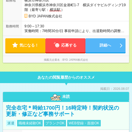
横浜市神奈川区
勤務地
あり 試用期間の長さ：3ヶ月 雇用形態、給与は本採用時と同じ
神奈川県横浜市神奈川区金港町1-7 横浜ダイヤビルディング19
です。
階（最寄り駅：
横浜駅
）
BYD JAPAN株式会社
9:00～17:30
勤務時間
実働時間：7時間30分/日 事前申請により、出退勤時間の調整が
可能です。 7:00～11:00、16:00～19:30 の間で柔軟に対応でき
ます。
気になる！
応募する
詳細へ
掲載元企業名
BYD JAPAN株式会社
あなたの閲覧履歴からのオススメ
掲載日：2026.08.07
未読
完全在宅＊時給1700円！16時定時！契約状況の
更新・修正など事務サポート
派遣
職種未経験OK
ブランクOK
WEB登録・面接OK