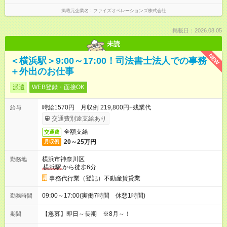
掲載元企業名
ファイズオペレーションズ株式会社
掲載日：2026.08.05
未読
NEW
＜横浜駅＞9:00～17:00！司法書士法人での事務
＋外出のお仕事
派遣
WEB登録・面接OK
時給1570円 月収例 219,800円+残業代
給与
交通費別途支給あり
全額支給
交通費
20～25万円
月収例
横浜市神奈川区
勤務地
横浜駅
から徒歩6分
事務代行業（登記）不動産賃貸業
09:00～17:00(実働7時間 休憩1時間)
勤務時間
【急募】即日～長期 ※8月～！
期間