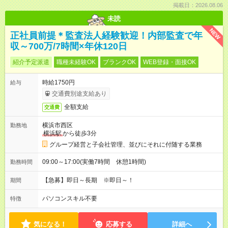
掲載日：2026.08.06
未読
NEW
正社員前提＊監査法人経験歓迎！内部監査で年
収～700万/7時間×年休120日
紹介予定派遣
職種未経験OK
ブランクOK
WEB登録・面接OK
時給1750円
給与
交通費別途支給あり
全額支給
交通費
横浜市西区
勤務地
横浜駅
から徒歩3分
グループ経営と子会社管理、並びにそれに付随する業務
09:00～17:00(実働7時間 休憩1時間)
勤務時間
【急募】即日～長期 ※即日～！
期間
パソコンスキル不要
特徴
気になる！
応募する
詳細へ