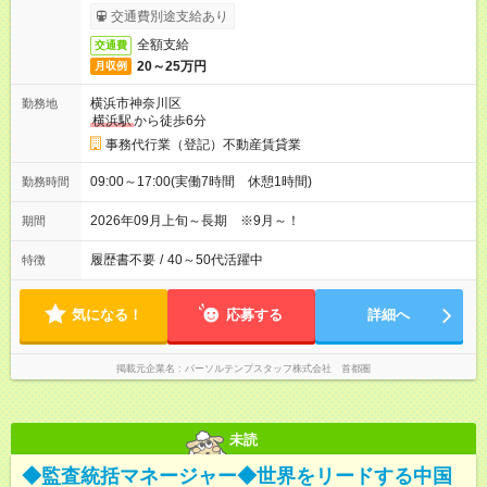
交通費別途支給あり
全額支給
交通費
20～25万円
月収例
横浜市神奈川区
勤務地
横浜駅
から徒歩6分
事務代行業（登記）不動産賃貸業
09:00～17:00(実働7時間 休憩1時間)
勤務時間
2026年09月上旬～長期 ※9月～！
期間
履歴書不要
/
40～50代活躍中
特徴
気になる！
応募する
詳細へ
掲載元企業名
パーソルテンプスタッフ株式会社 首都圏
未読
◆監査統括マネージャー◆世界をリードする中国