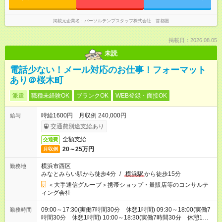
掲載元企業名
パーソルテンプスタッフ株式会社 首都圏
掲載日：2026.08.05
未読
電話少ない！メール対応のお仕事！フォーマット
あり＠桜木町
派遣
職種未経験OK
ブランクOK
WEB登録・面接OK
時給1600円 月収例 240,000円
給与
交通費別途支給あり
全額支給
交通費
20～25万円
月収例
横浜市西区
勤務地
みなとみらい駅から徒歩4分
/
横浜駅
から徒歩15分
＜大手通信グループ＞携帯ショップ・量販店等のコンサルテ
ィング会社
09:00～17:30(実働7時間30分 休憩1時間) 09:30～18:00(実働7
勤務時間
時間30分 休憩1時間) 10:00～18:30(実働7時間30分 休憩1時