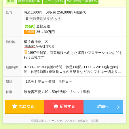
派遣
職種未経験OK
ブランクOK
WEB登録・面接OK
時給1600円 月収例 256,000円+残業代
給与
交通費別途支給あり
全額支給
交通費
25～30万円
月収例
横浜市神奈川区
勤務地
横浜駅
から徒歩6分
1997年創業。商業施設へ向けた運営やプロモーションなどを
行う会社です
07:30～16:30(実働8時間 休憩1時間) 11:00～20:00(実働8時
勤務時間
間 休憩1時間) ※遅番→次の日早番などのシフトは一切ありま
せんのでご安心ください。
【急募】即日～長期 ※即日～！
期間
履歴書不要
/
40～50代活躍中
/
シフト勤務
特徴
気になる！
応募する
詳細へ
掲載元企業名
パーソルテンプスタッフ株式会社 首都圏