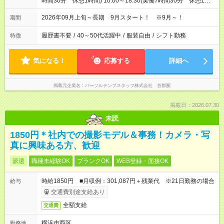
時間30分 休憩1時間) 10:00～18:30(実働7時間30分 休憩1時
間) ※9:00～19:00の間で7.5時間の勤務（シフトの希望も出せま
す！）
2026年09月上旬～長期 9月スタート！ ※9月～！
期間
履歴書不要
/
40～50代活躍中
/
服装自由
/
シフト勤務
特徴
気になる！
応募する
詳細へ
掲載元企業名
パーソルテンプスタッフ株式会社 首都圏
掲載日：2026.07.30
未読
1850円＊社内での撮影モデル＆事務！カメラ・写
真に興味ある方、歓迎
派遣
職種未経験OK
ブランクOK
WEB登録・面接OK
時給1850円 ■月収例：301,087円＋残業代 ※21日勤務の場合
給与
交通費別途支給あり
全額支給
交通費
横浜市西区
勤務地