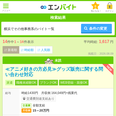
0
メニュー
気になる！
ログイン
検索結果
条件の変更
横浜でその他事務系のバイト一覧
14
1,617
件中
1
～
14
件表示
平均時給:
円
新着順
時給順
人気順
掲載日：2026.08.09
未読
NEW
≪アニメ好きの方必見≫グッズ販売に関する問
い合わせ対応
派遣
職種未経験OK
ブランクOK
WEB登録・面接OK
時給1430円 月収例 164,049円+残業代
給与
交通費別途支給あり
全額支給
交通費
15～20万円
月収例