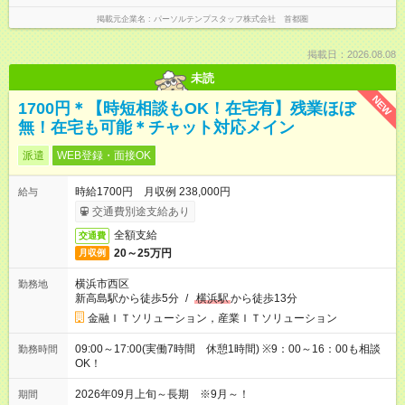
掲載元企業名
パーソルテンプスタッフ株式会社 首都圏
掲載日：2026.08.08
未読
NEW
1700円＊【時短相談もOK！在宅有】残業ほぼ
無！在宅も可能＊チャット対応メイン
派遣
WEB登録・面接OK
時給1700円 月収例 238,000円
給与
交通費別途支給あり
全額支給
交通費
20～25万円
月収例
横浜市西区
勤務地
新高島駅から徒歩5分
/
横浜駅
から徒歩13分
金融ＩＴソリューション，産業ＩＴソリューション
09:00～17:00(実働7時間 休憩1時間) ※9：00～16：00も相談
勤務時間
OK！
2026年09月上旬～長期 ※9月～！
期間