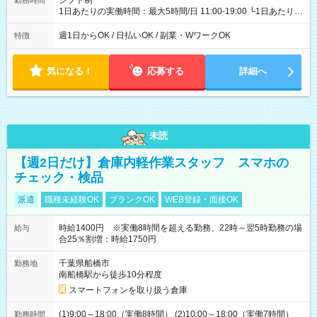
シフト制
勤務時間
1日あたりの実働時間：最大5時間/日 11:00-19:00 └1日あたりの
実働時間：1-5時間 └上記の時間帯内であれば、いつでも勤務可
能！ └平日・土曜日の中で、お好きな曜日でご勤務いただけま
週1日からOK / 日払いOK / 副業・WワークOK
特徴
す！ 【シフト例】 ・11:00～14:00 ・16:30～19:00 ・13:00～
18:00 などのように、自由な働き方が可能なお仕事です！
気になる！
応募する
詳細へ
未読
【週2日だけ】倉庫内軽作業スタッフ スマホの
チェック・検品
派遣
職種未経験OK
ブランクOK
WEB登録・面接OK
時給1400円 ※実働8時間を超える勤務、22時～翌5時勤務の場
給与
合25％割増：時給1750円
千葉県船橋市
勤務地
南船橋駅から徒歩10分程度
スマートフォンを取り扱う倉庫
(1)9:00～18:00（実働8時間） (2)10:00～18:00（実働7時間）
勤務時間