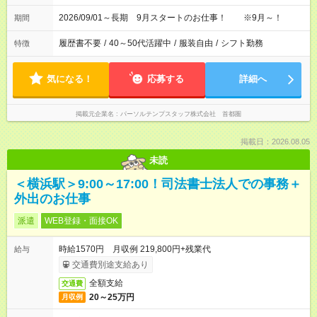
間) ※9:00～19:00の間で7.5時間の勤務（シフトの希望も出せま
す！）
2026/09/01～長期 9月スタートのお仕事！ ※9月～！
期間
履歴書不要
/
40～50代活躍中
/
服装自由
/
シフト勤務
特徴
気になる！
応募する
詳細へ
掲載元企業名
パーソルテンプスタッフ株式会社 首都圏
掲載日：2026.08.05
未読
＜横浜駅＞9:00～17:00！司法書士法人での事務＋
外出のお仕事
派遣
WEB登録・面接OK
時給1570円 月収例 219,800円+残業代
給与
交通費別途支給あり
全額支給
交通費
20～25万円
月収例