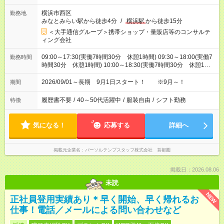
横浜市西区
勤務地
みなとみらい駅から徒歩4分
/
横浜駅
から徒歩15分
＜大手通信グループ＞携帯ショップ・量販店等のコンサルテ
ィング会社
09:00～17:30(実働7時間30分 休憩1時間) 09:30～18:00(実働7
勤務時間
時間30分 休憩1時間) 10:00～18:30(実働7時間30分 休憩1時
間) ※9:00～19:00の間で7.5時間の勤務（シフトの希望も出せま
す！）
2026/09/01～長期 9月1日スタート！ ※9月～！
期間
履歴書不要
/
40～50代活躍中
/
服装自由
/
シフト勤務
特徴
気になる！
応募する
詳細へ
掲載元企業名
パーソルテンプスタッフ株式会社 首都圏
掲載日：2026.08.06
未読
NEW
正社員登用実績あり＊早く開始、早く帰れるお
仕事！電話／メールによる問い合わせなど