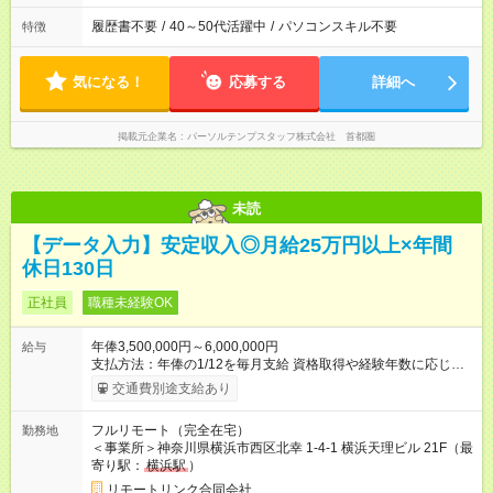
履歴書不要
/
40～50代活躍中
/
パソコンスキル不要
特徴
気になる！
応募する
詳細へ
掲載元企業名
パーソルテンプスタッフ株式会社 首都圏
未読
【データ入力】安定収入◎月給25万円以上×年間
休日130日
正社員
職種未経験OK
年俸3,500,000円～6,000,000円
給与
支払方法：年俸の1/12を毎月支給 資格取得や経験年数に応じ
て、給与は上がっていきます。 自分の頑張りが給与に反映され
交通費別途支給あり
ます。 【試用期間】試用期間なし
フルリモート（完全在宅）
勤務地
＜事業所＞神奈川県横浜市西区北幸 1-4-1 横浜天理ビル 21F（最
寄り駅：
横浜駅
）
リモートリンク合同会社