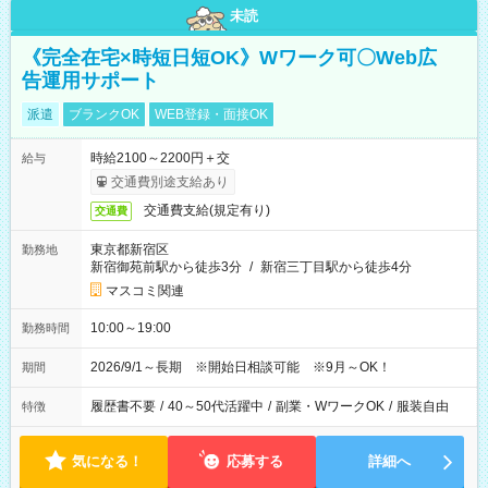
未読
《完全在宅×時短日短OK》Wワーク可〇Web広
告運用サポート
派遣
ブランクOK
WEB登録・面接OK
時給2100～2200円＋交
給与
交通費別途支給あり
交通費支給(規定有り)
交通費
東京都新宿区
勤務地
新宿御苑前駅から徒歩3分
/
新宿三丁目駅から徒歩4分
マスコミ関連
10:00～19:00
勤務時間
2026/9/1～長期 ※開始日相談可能 ※9月～OK！
期間
履歴書不要
/
40～50代活躍中
/
副業・WワークOK
/
服装自由
特徴
気になる！
応募する
詳細へ