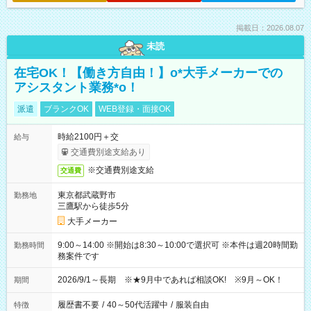
掲載日：2026.08.07
未読
在宅OK！【働き方自由！】o*大手メーカーでの
アシスタント業務*o！
派遣
ブランクOK
WEB登録・面接OK
時給2100円＋交
給与
交通費別途支給あり
※交通費別途支給
交通費
東京都武蔵野市
勤務地
三鷹駅から徒歩5分
大手メーカー
9:00～14:00 ※開始は8:30～10:00で選択可 ※本件は週20時間勤
勤務時間
務案件です
2026/9/1～長期 ※★9月中であれば相談OK! ※9月～OK！
期間
履歴書不要
/
40～50代活躍中
/
服装自由
特徴