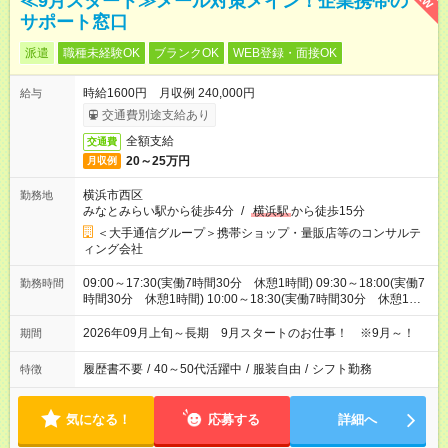
≪9月スタート≫メール対策メイン！企業携帯の
サポート窓口
派遣
職種未経験OK
ブランクOK
WEB登録・面接OK
時給1600円 月収例 240,000円
給与
交通費別途支給あり
全額支給
交通費
20～25万円
月収例
横浜市西区
勤務地
みなとみらい駅から徒歩4分
/
横浜駅
から徒歩15分
＜大手通信グループ＞携帯ショップ・量販店等のコンサルテ
ィング会社
09:00～17:30(実働7時間30分 休憩1時間) 09:30～18:00(実働7
勤務時間
時間30分 休憩1時間) 10:00～18:30(実働7時間30分 休憩1時
間) ※9:00～19:00の間で7.5時間の勤務（シフトの希望も出せま
す！）
2026年09月上旬～長期 9月スタートのお仕事！ ※9月～！
期間
履歴書不要
/
40～50代活躍中
/
服装自由
/
シフト勤務
特徴
気になる！
応募する
詳細へ