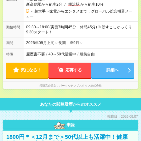
新高島駅から徒歩2分
/
横浜駅
から徒歩10分
＜超大手＞家電からエンタメまで：グローバル総合機器メー
カー
09:30～18:00(実働7時間45分 休憩45分) ※朝すこしゆっくり
勤務時間
9:30スタート！
2026年09月上旬～長期 ※9月～！
期間
履歴書不要
/
40～50代活躍中
/
服装自由
特徴
気になる！
応募する
詳細へ
掲載元企業名
パーソルテンプスタッフ株式会社
あなたの閲覧履歴からのオススメ
掲載日：2026.08.07
未読
1800円＊＜12月まで＞50代以上も活躍中！健康