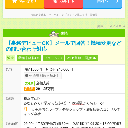
気になる！
応募する
詳細へ
掲載元企業名
パーソルテンプスタッフ株式会社 首都圏
掲載日：2026.08.04
未読
【事務デビューOK】メールで回答！機種変更など
の問い合わせ対応
派遣
職種未経験OK
ブランクOK
WEB登録・面接OK
時給1600円 月収例 240,000円
給与
交通費別途支給あり
全額支給
交通費
20～25万円
月収例
横浜市西区
勤務地
みなとみらい駅から徒歩4分
/
横浜駅
から徒歩15分
＜大手通信グループ＞携帯ショップ・量販店等のコンサルテ
ィング会社
09:00～17:30(実働7時間30分 休憩1時間) 09:30～18:00(実働7
勤務時間