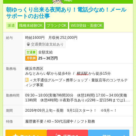
朝ゆっくり出来る夜間あり！電話少なめ！メール
サポートのお仕事
派遣
職種未経験OK
ブランクOK
WEB登録・面接OK
時給1600円 月収例 252,000円
給与
交通費別途支給あり
全額支給
交通費
25～30万円
月収例
横浜市西区
勤務地
みなとみらい駅から徒歩4分
/
横浜駅
から徒歩15分
＜大手通信グループ＞携帯ショップ・量販店等のコンサルテ
ィング事業
09:30～18:00(実働7時間30分 休憩1時間) 17:00～34:00(実働
勤務時間
13時間 休憩4時間) ※夜勤手当あり♪(22時～翌日5時までは1.25
倍)
2026年09月上旬～長期 9月1日スタート！ ※9月～！
期間
履歴書不要
/
40～50代活躍中
/
シフト勤務
特徴