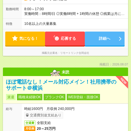
8:00～17:00
勤務時間
実働時間：8時間/日 ◎実働8時間 + 1時間の休憩 ◎残業は月に
15h以内です ◎8:00-17:00もしくは9:00-18:00で働いていただき
ます。
10名以上の大量募集
特徴
気になる！
応募する
詳細へ
掲載元企業名
リモートリンク合同会社
掲載日：2026.08.07
未読
NEW
ほぼ電話なし！メール対応メイン！社用携帯の
サポート＠横浜
派遣
職種未経験OK
ブランクOK
WEB登録・面接OK
時給1600円 月収例 240,000円
給与
交通費別途支給あり
全額支給
交通費
20～25万円
月収例