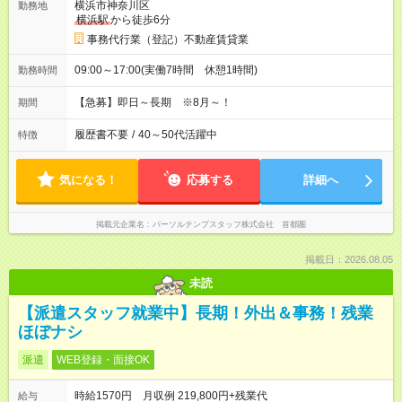
横浜市神奈川区
勤務地
横浜駅
から徒歩6分
事務代行業（登記）不動産賃貸業
09:00～17:00(実働7時間 休憩1時間)
勤務時間
【急募】即日～長期 ※8月～！
期間
履歴書不要
/
40～50代活躍中
特徴
気になる！
応募する
詳細へ
掲載元企業名
パーソルテンプスタッフ株式会社 首都圏
掲載日：2026.08.05
未読
【派遣スタッフ就業中】長期！外出＆事務！残業
ほぼナシ
派遣
WEB登録・面接OK
時給1570円 月収例 219,800円+残業代
給与