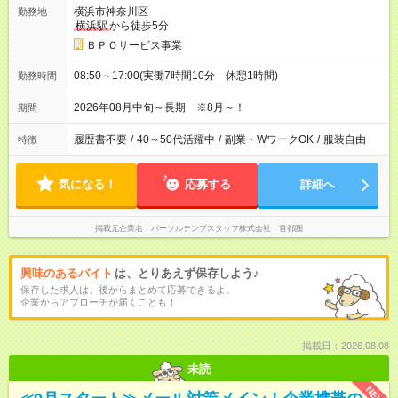
横浜市神奈川区
勤務地
横浜駅
から徒歩5分
ＢＰＯサービス事業
08:50～17:00(実働7時間10分 休憩1時間)
勤務時間
2026年08月中旬～長期 ※8月～！
期間
履歴書不要
/
40～50代活躍中
/
副業・WワークOK
/
服装自由
特徴
気になる！
応募する
詳細へ
掲載元企業名
パーソルテンプスタッフ株式会社 首都圏
興味のあるバイト
は、とりあえず保存しよう♪
保存した求人は、後からまとめて応募できるよ。
企業からアプローチが届くことも！
掲載日：2026.08.08
未読
NEW