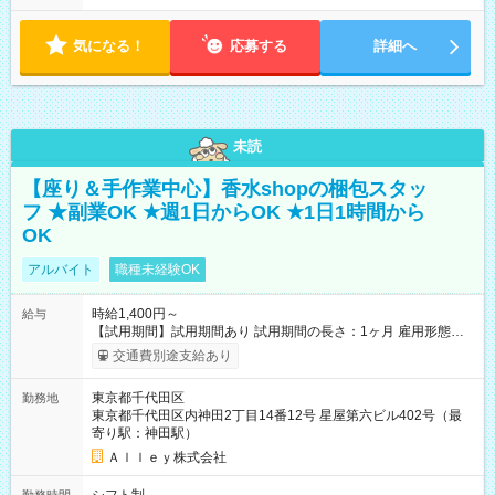
気になる！
応募する
詳細へ
未読
【座り＆手作業中心】香水shopの梱包スタッ
フ ★副業OK ★週1日からOK ★1日1時間から
OK
アルバイト
職種未経験OK
時給1,400円～
給与
【試用期間】試用期間あり 試用期間の長さ：1ヶ月 雇用形態、
給与は本採用時と同じです。
交通費別途支給あり
東京都千代田区
勤務地
東京都千代田区内神田2丁目14番12号 星屋第六ビル402号（最
寄り駅：神田駅）
Ａｌｌｅｙ株式会社