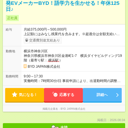
発EVメーカーBYD！語学力を生かせる！年休125
日♪
正社員
月給375,000円～500,000円
給与
上記額にはみなし残業代を含みます。※超過分は全額支給いたし
ます。 みなし残業代 98,900円 以上／月 みなし残業時間 45時間
交通費別途支給あり
／月 月給＋賞与年2回（賞与金額は月給を基に算出します） ※あ
なたの経験・能力を考慮して決定します 【試用期間】試用期間
横浜市神奈川区
勤務地
あり 試用期間の長さ：3ヶ月 雇用形態、給与は本採用時と同じ
神奈川県横浜市神奈川区金港町1-7 横浜ダイヤビルディング19
です。
階（最寄り駅：
横浜駅
）
BYD JAPAN株式会社
9:00～17:30
勤務時間
実働時間：7時間30分/日 事前申請により、出退勤時間の調整が
可能です。 7:00～11:00、16:00～19:30 の間で柔軟に対応でき
ます。
気になる！
応募する
詳細へ
掲載元企業名
BYD JAPAN株式会社
掲載日：2026.08.04
未読