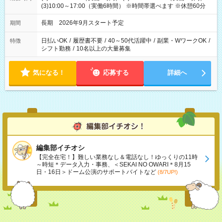
(3)10:00～17:00（実働6時間） ※時間帯選べます ※休憩60分
長期 2026年9月スタート予定
期間
日払いOK
/
履歴書不要
/
40～50代活躍中
/
副業・WワークOK
/
特徴
シフト勤務
/
10名以上の大量募集
気になる！
応募する
詳細へ
編集部イチオシ
【完全在宅！】難しい業務なし＆電話なし！ゆっくりの11時
～時短＊データ入力・事務、＜SEKAI NO OWARI＊8月15
日・16日＞ドーム公演のサポートバイトなど
(8/7UP!)