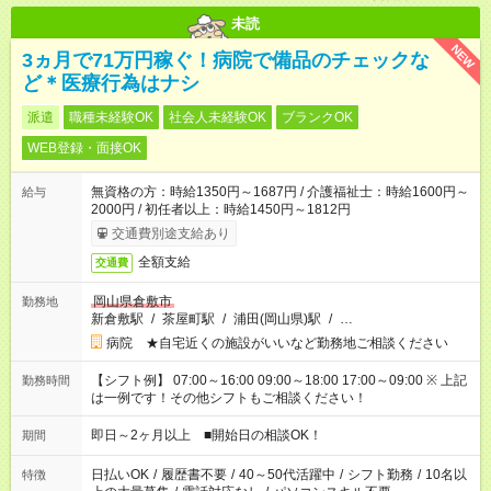
未読
NEW
3ヵ月で71万円稼ぐ！病院で備品のチェックな
ど＊医療行為はナシ
派遣
職種未経験OK
社会人未経験OK
ブランクOK
WEB登録・面接OK
無資格の方：時給1350円～1687円 / 介護福祉士：時給1600円～
給与
2000円 / 初任者以上：時給1450円～1812円
交通費別途支給あり
全額支給
交通費
岡山県倉敷市
勤務地
新倉敷駅
/
茶屋町駅
/
浦田(岡山県)駅
/
…
病院 ★自宅近くの施設がいいなど勤務地ご相談ください
【シフト例】 07:00～16:00 09:00～18:00 17:00～09:00 ※ 上記
勤務時間
は一例です！その他シフトもご相談ください！
即日～2ヶ月以上 ■開始日の相談OK！
期間
日払いOK
/
履歴書不要
/
40～50代活躍中
/
シフト勤務
/
10名以
特徴