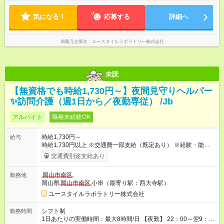
ます。 ※曜日固定（毎週同じ曜日での勤務となります）
気になる！
応募する
詳細へ
掲載元企業名
ユースタイルラボラトリー株式会社
未読
【無資格でも時給1,730円～】夜間見守りヘルパー
✨訪問介護（週1日から／夜勤専従） /Jb
アルバイト
職種未経験OK
時給1,730円～
給与
時給1,730円以上 ※交通費一部支給（既定あり） ※経験・能力を
考慮して決定します 【収入例】 週1回勤務の場合：1,730円×8時
交通費別途支給あり
間×4回=5万5,360円 週3回勤務の場合：1,730円×8時間×12回
=16万6,080円 【試用期間】試用期間あり 試用期間の長さ：2ヶ
岡山市南区
勤務地
月 ※ 雇用形態と給与に、本採用時と異なる部分があります。 雇
岡山県
岡山市南区
小串（最寄り駅：西大寺駅）
用形態：本採用時と同じです。 給与：時給 1,480円以上
ユースタイルラボラトリー株式会社
シフト制
勤務時間
1日あたりの実働時間：最大8時間/日 【夜勤】 22：00～翌9：