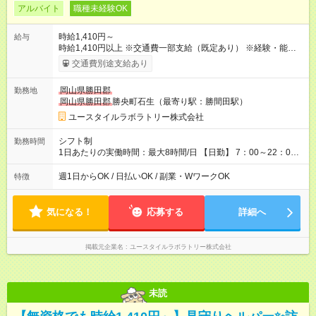
アルバイト
職種未経験OK
時給1,410円～
給与
時給1,410円以上 ※交通費一部支給（既定あり） ※経験・能力を
考慮して決定します 【収入例】 週1回勤務の場合：1,410円×8時
交通費別途支給あり
間×4回=4万5,120円 週3回勤務の場合：1,410円×8時間×12回
=13万5,360円 週5回勤務の場合：1,410円×8時間×20回=22万
岡山県勝田郡
勤務地
5,600円 【試用期間】試用期間あり 試用期間の長さ：2ヶ月
岡山県勝田郡
勝央町石生（最寄り駅：勝間田駅）
※ 雇用形態と給与に、本採用時と異なる部分があります。 雇用
形態：本採用時と同じです。 給与：時給 1,050円以上
ユースタイルラボラトリー株式会社
シフト制
勤務時間
1日あたりの実働時間：最大8時間/日 【日勤】 7：00～22：00
の間で8時間勤務（休憩時間は法定通り） ※週1日～OK ／ 夜勤
なし ＊＊ 勤務時間例 ＊＊ ■8時から17時 ■9時から18時 ■10
週1日からOK / 日払いOK / 副業・WワークOK
特徴
時から19時 ■12時から21時 など ※訪問先により変動 ※曜日固
定（毎週同じ曜日勤務）
気になる！
応募する
詳細へ
掲載元企業名
ユースタイルラボラトリー株式会社
未読