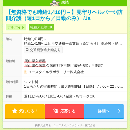
未読
【無資格でも時給1,410円～】見守りヘルパー✨訪
問介護（週1日から／日勤のみ） /Ja
アルバイト
職種未経験OK
時給1,410円～
給与
時給1,410円以上 ※交通費一部支給（既定あり） ※経験・能力を
考慮して決定します 【収入例】 週1回勤務の場合：1,410円×8時
交通費別途支給あり
間×4回=4万5,120円 週3回勤務の場合：1,410円×8時間×12回
=13万5,360円 週5回勤務の場合：1,410円×8時間×20回=22万
岡山県久米郡
勤務地
5,600円 【試用期間】試用期間あり 試用期間の長さ：2ヶ月
岡山県久米郡
久米南町下弓削（最寄り駅：弓削駅）
※ 雇用形態と給与に、本採用時と異なる部分があります。 雇用
形態：本採用時と同じです。 給与：時給 1,050円以上
ユースタイルラボラトリー株式会社
シフト制
勤務時間
1日あたりの実働時間：最大8時間/日 【日勤】 7：00～22：00
の間で8時間勤務（休憩時間は法定通り） ※週1日～OK ／ 夜勤
なし ＊＊ 勤務時間例 ＊＊ ■8時から17時 ■9時から18時 ■10
週1日からOK / 日払いOK / 副業・WワークOK
特徴
時から19時 ■12時から21時 など ※訪問先により変動 ※曜日固
定（毎週同じ曜日勤務）
気になる！
応募する
詳細へ
掲載元企業名
ユースタイルラボラトリー株式会社