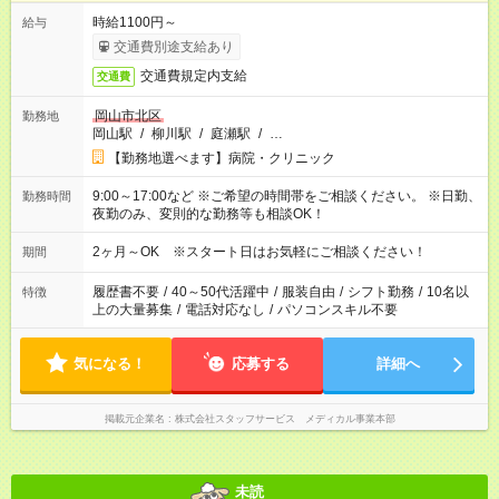
時給1100円～
給与
交通費別途支給あり
交通費規定内支給
交通費
岡山市北区
勤務地
岡山駅
/
柳川駅
/
庭瀬駅
/
…
【勤務地選べます】病院・クリニック
9:00～17:00など ※ご希望の時間帯をご相談ください。 ※日勤、
勤務時間
夜勤のみ、変則的な勤務等も相談OK！
2ヶ月～OK ※スタート日はお気軽にご相談ください！
期間
履歴書不要
/
40～50代活躍中
/
服装自由
/
シフト勤務
/
10名以
特徴
上の大量募集
/
電話対応なし
/
パソコンスキル不要
気になる！
応募する
詳細へ
掲載元企業名
株式会社スタッフサービス メディカル事業本部
未読