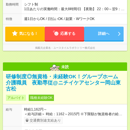
シフト制
勤務時間
1日あたりの実働時間：最大8時間/日 【夜勤】 22：00～翌9：
00 ※週1日～OK ／ 夜勤専従 ＊＊ 勤務時間例 ＊＊ ■22時か
ら翌7時 ■23時から翌8時 ■24時から翌9時 など ※上記の時間
週1日からOK / 日払いOK / 副業・WワークOK
特徴
内で8時間勤務（休憩1時間）ご利用者様により、時間は異なり
ます。 ※曜日固定（毎週同じ曜日での勤務となります）
気になる！
応募する
詳細へ
掲載元企業名
ユースタイルラボラトリー株式会社
未読
研修制度◎無資格・未経験OK！グループホーム
介護職員 夜勤専従@ニチイケアセンター岡山東
古松
アルバイト
職種未経験OK
時給1,162円～
給与
＜給与詳細＞ 時給：1162～2015円 ※下限額が無資格者の給与
です。 【試用期間】試用期間あり 試用期間の長さ：3ヶ月 雇用
交通費別途支給あり
形態、給与は本採用時と同じです。