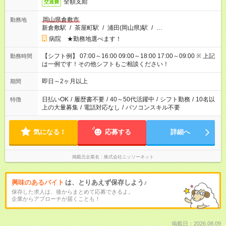
全額支給
交通費
岡山県倉敷市
勤務地
新倉敷駅
/
茶屋町駅
/
浦田(岡山県)駅
/
…
病院 ★勤務地選べます！
【シフト例】 07:00～16:00 09:00～18:00 17:00～09:00 ※ 上記
勤務時間
は一例です！その他シフトもご相談ください！
即日～2ヶ月以上
期間
日払いOK
/
履歴書不要
/
40～50代活躍中
/
シフト勤務
/
10名以
特徴
上の大量募集
/
電話対応なし
/
パソコンスキル不要
気になる！
応募する
詳細へ
掲載元企業名
株式会社ニッソーネット
興味のあるバイト
は、とりあえず保存しよう♪
保存した求人は、後からまとめて応募できるよ。
企業からアプローチが届くことも！
掲載日：2026.08.09