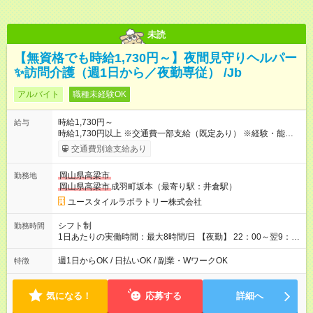
未読
【無資格でも時給1,730円～】夜間見守りヘルパー
✨訪問介護（週1日から／夜勤専従） /Jb
アルバイト
職種未経験OK
時給1,730円～
給与
時給1,730円以上 ※交通費一部支給（既定あり） ※経験・能力を
考慮して決定します 【収入例】 週1回勤務の場合：1,730円×8時
交通費別途支給あり
間×4回=5万5,360円 週3回勤務の場合：1,730円×8時間×12回
=16万6,080円 【試用期間】試用期間あり 試用期間の長さ：2ヶ
岡山県高梁市
勤務地
月 ※ 雇用形態と給与に、本採用時と異なる部分があります。 雇
岡山県高梁市
成羽町坂本（最寄り駅：井倉駅）
用形態：本採用時と同じです。 給与：時給 1,480円以上
ユースタイルラボラトリー株式会社
シフト制
勤務時間
1日あたりの実働時間：最大8時間/日 【夜勤】 22：00～翌9：
00 ※週1日～OK ／ 夜勤専従 ＊＊ 勤務時間例 ＊＊ ■22時か
ら翌7時 ■23時から翌8時 ■24時から翌9時 など ※上記の時間
週1日からOK / 日払いOK / 副業・WワークOK
特徴
内で8時間勤務（休憩1時間）ご利用者様により、時間は異なり
ます。 ※曜日固定（毎週同じ曜日での勤務となります）
気になる！
応募する
詳細へ