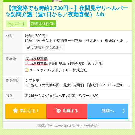
【無資格でも時給1,730円～】夜間見守りヘルパー
✨訪問介護（週1日から／夜勤専従） /Jb
アルバイト
職種未経験OK
時給1,730円～
給与
時給1,730円以上 ※交通費一部支給（既定あり） ※経験・能力を
考慮して決定します 【収入例】 週1回勤務の場合：1,730円×8時
交通費別途支給あり
間×4回=5万5,360円 週3回勤務の場合：1,730円×8時間×12回
=16万6,080円 【試用期間】試用期間あり 試用期間の長さ：2ヶ
岡山県都窪郡
勤務地
月 ※ 雇用形態と給与に、本採用時と異なる部分があります。 雇
岡山県都窪郡
早島町早島（最寄り駅：久々原駅）
用形態：本採用時と同じです。 給与：時給 1,480円以上
ユースタイルラボラトリー株式会社
シフト制
勤務時間
1日あたりの実働時間：最大8時間/日 【夜勤】 22：00～翌9：
00 ※週1日～OK ／ 夜勤専従 ＊＊ 勤務時間例 ＊＊ ■22時か
ら翌7時 ■23時から翌8時 ■24時から翌9時 など ※上記の時間
週1日からOK / 日払いOK / 副業・WワークOK
特徴
内で8時間勤務（休憩1時間）ご利用者様により、時間は異なり
ます。 ※曜日固定（毎週同じ曜日での勤務となります）
気になる！
応募する
詳細へ
掲載元企業名
ユースタイルラボラトリー株式会社