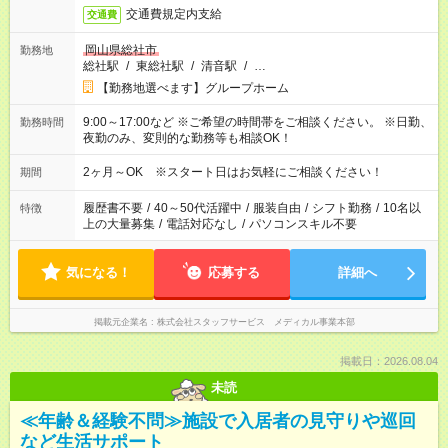
交通費規定内支給
交通費
岡山県総社市
勤務地
総社駅
/
東総社駅
/
清音駅
/
…
【勤務地選べます】グループホーム
9:00～17:00など ※ご希望の時間帯をご相談ください。 ※日勤、
勤務時間
夜勤のみ、変則的な勤務等も相談OK！
2ヶ月～OK ※スタート日はお気軽にご相談ください！
期間
履歴書不要
/
40～50代活躍中
/
服装自由
/
シフト勤務
/
10名以
特徴
上の大量募集
/
電話対応なし
/
パソコンスキル不要
気になる！
応募する
詳細へ
掲載元企業名
株式会社スタッフサービス メディカル事業本部
掲載日：2026.08.04
未読
≪年齢＆経験不問≫施設で入居者の見守りや巡回
など生活サポート