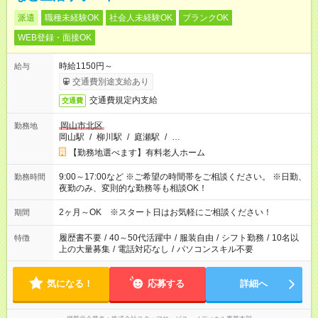
派遣
職種未経験OK
社会人未経験OK
ブランクOK
WEB登録・面接OK
時給1150円～
給与
交通費別途支給あり
交通費規定内支給
交通費
岡山市北区
勤務地
岡山駅
/
柳川駅
/
庭瀬駅
/
…
【勤務地選べます】有料老人ホーム
9:00～17:00など ※ご希望の時間帯をご相談ください。 ※日勤、
勤務時間
夜勤のみ、変則的な勤務等も相談OK！
2ヶ月～OK ※スタート日はお気軽にご相談ください！
期間
履歴書不要
/
40～50代活躍中
/
服装自由
/
シフト勤務
/
10名以
特徴
上の大量募集
/
電話対応なし
/
パソコンスキル不要
気になる！
応募する
詳細へ