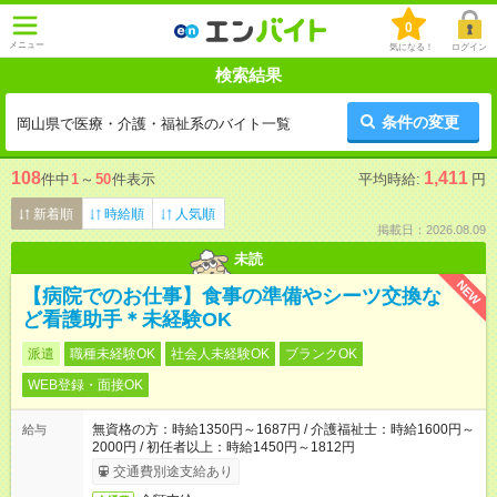
0
メニュー
気になる！
ログイン
検索結果
条件の変更
岡山県で医療・介護・福祉系のバイト一覧
108
1,411
件中
1
～
50
件表示
平均時給:
円
新着順
時給順
人気順
掲載日：2026.08.09
未読
NEW
【病院でのお仕事】食事の準備やシーツ交換な
ど看護助手＊未経験OK
派遣
職種未経験OK
社会人未経験OK
ブランクOK
WEB登録・面接OK
無資格の方：時給1350円～1687円 / 介護福祉士：時給1600円～
給与
2000円 / 初任者以上：時給1450円～1812円
交通費別途支給あり