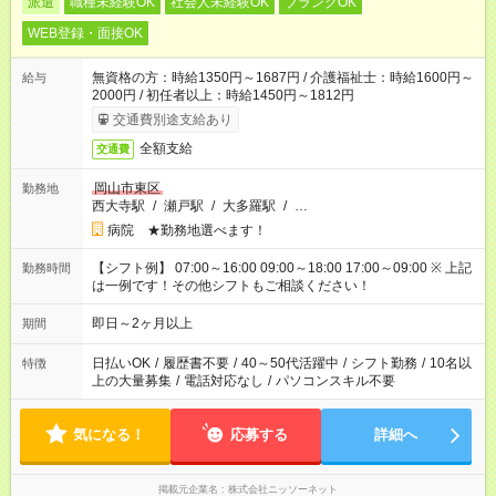
派遣
職種未経験OK
社会人未経験OK
ブランクOK
WEB登録・面接OK
無資格の方：時給1350円～1687円 / 介護福祉士：時給1600円～
給与
2000円 / 初任者以上：時給1450円～1812円
交通費別途支給あり
全額支給
交通費
岡山市東区
勤務地
西大寺駅
/
瀬戸駅
/
大多羅駅
/
…
病院 ★勤務地選べます！
【シフト例】 07:00～16:00 09:00～18:00 17:00～09:00 ※ 上記
勤務時間
は一例です！その他シフトもご相談ください！
即日～2ヶ月以上
期間
日払いOK
/
履歴書不要
/
40～50代活躍中
/
シフト勤務
/
10名以
特徴
上の大量募集
/
電話対応なし
/
パソコンスキル不要
気になる！
応募する
詳細へ
掲載元企業名
株式会社ニッソーネット