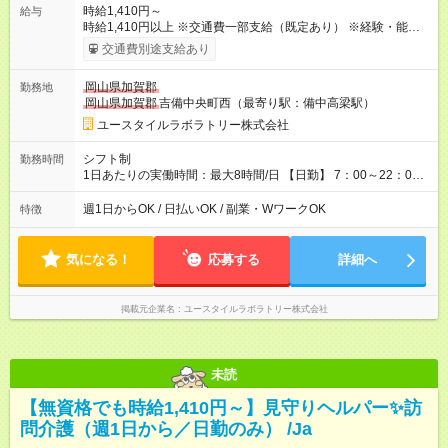
時給1,410円～
給与
時給1,410円以上 ※交通費一部支給（既定あり） ※経験・能力を
考慮して決定します 【収入例】 週1回勤務の場合：1,410円×8時
交通費別途支給あり
間×4回=4万5,120円 週3回勤務の場合：1,410円×8時間×12回
=13万5,360円 週5回勤務の場合：1,410円×8時間×20回=22万
岡山県加賀郡
勤務地
5,600円 【試用期間】試用期間あり 試用期間の長さ：2ヶ月
岡山県加賀郡
吉備中央町西（最寄り駅：備中高梁駅）
※ 雇用形態と給与に、本採用時と異なる部分があります。 雇用
形態：本採用時と同じです。 給与：時給 1,050円以上
ユースタイルラボラトリー株式会社
シフト制
勤務時間
1日あたりの実働時間：最大8時間/日 【日勤】 7：00～22：00
の間で8時間勤務（休憩時間は法定通り） ※週1日～OK ／ 夜勤
なし ＊＊ 勤務時間例 ＊＊ ■8時から17時 ■9時から18時 ■10
週1日からOK / 日払いOK / 副業・WワークOK
特徴
時から19時 ■12時から21時 など ※訪問先により変動 ※曜日固
定（毎週同じ曜日勤務）
気になる！
応募する
詳細へ
掲載元企業名
ユースタイルラボラトリー株式会社
未読
【無資格でも時給1,410円～】見守りヘルパー✨訪
問介護（週1日から／日勤のみ） /Ja