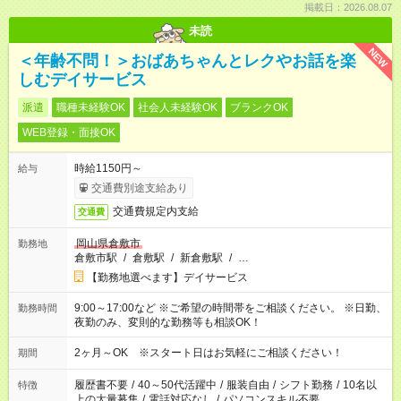
掲載日：2026.08.07
未読
NEW
＜年齢不問！＞おばあちゃんとレクやお話を楽
しむデイサービス
派遣
職種未経験OK
社会人未経験OK
ブランクOK
WEB登録・面接OK
時給1150円～
給与
交通費別途支給あり
交通費規定内支給
交通費
岡山県倉敷市
勤務地
倉敷市駅
/
倉敷駅
/
新倉敷駅
/
…
【勤務地選べます】デイサービス
9:00～17:00など ※ご希望の時間帯をご相談ください。 ※日勤、
勤務時間
夜勤のみ、変則的な勤務等も相談OK！
2ヶ月～OK ※スタート日はお気軽にご相談ください！
期間
履歴書不要
/
40～50代活躍中
/
服装自由
/
シフト勤務
/
10名以
特徴
上の大量募集
/
電話対応なし
/
パソコンスキル不要