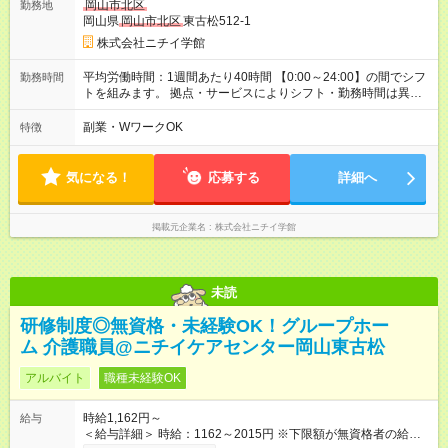
岡山市北区
勤務地
岡山県
岡山市北区
東古松512-1
株式会社ニチイ学館
平均労働時間：1週間あたり40時間 【0:00～24:00】の間でシフ
勤務時間
トを組みます。 拠点・サービスによりシフト・勤務時間は異な
ります。 ＜シフト例＞ 早番：7:30～16:30 日勤：9:00～18:00
遅番：10:30～19:30 夜勤：16:30～翌9:30 ※上記は一例です。
副業・WワークOK
特徴
※勤務日数や時間帯はご相談ください。 平均労働時間：1週間あ
たり40時間 【0:00～24:00】の間でシフトを組みます。 拠点・
サービスによりシフト・勤務時間は異なります。 ＜シフト例＞
気になる！
応募する
詳細へ
早番：7:30～16:30 日勤：9:00～18:00 遅番：10:30～19:30 夜
勤：16:30～翌9:30 ※上記は一例です。 ※勤務日数や時間帯はご
相談ください。
掲載元企業名
株式会社ニチイ学館
未読
研修制度◎無資格・未経験OK！グループホー
ム 介護職員@ニチイケアセンター岡山東古松
アルバイト
職種未経験OK
時給1,162円～
給与
＜給与詳細＞ 時給：1162～2015円 ※下限額が無資格者の給与