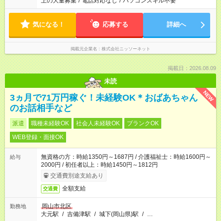
上の大量募集
/
電話対応なし
/
パソコンスキル不要
気になる！
応募する
詳細へ
掲載元企業名
株式会社ニッソーネット
掲載日：2026.08.09
未読
NEW
3ヵ月で71万円稼ぐ！未経験OK＊おばあちゃん
のお話相手など
派遣
職種未経験OK
社会人未経験OK
ブランクOK
WEB登録・面接OK
無資格の方：時給1350円～1687円 / 介護福祉士：時給1600円～
給与
2000円 / 初任者以上：時給1450円～1812円
交通費別途支給あり
全額支給
交通費
岡山市北区
勤務地
大元駅
/
吉備津駅
/
城下(岡山県)駅
/
…