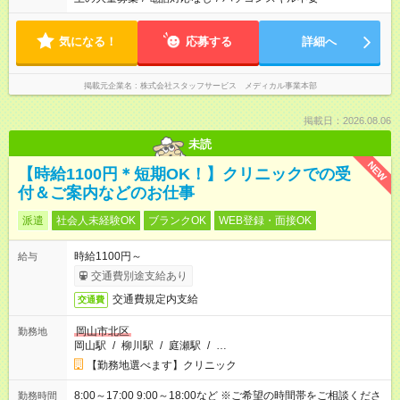
気になる！
応募する
詳細へ
掲載元企業名
株式会社スタッフサービス メディカル事業本部
掲載日：2026.08.06
未読
NEW
【時給1100円＊短期OK！】クリニックでの受
付＆ご案内などのお仕事
派遣
社会人未経験OK
ブランクOK
WEB登録・面接OK
時給1100円～
給与
交通費別途支給あり
交通費規定内支給
交通費
岡山市北区
勤務地
岡山駅
/
柳川駅
/
庭瀬駅
/
…
【勤務地選べます】クリニック
8:00～17:00 9:00～18:00など ※ご希望の時間帯をご相談くださ
勤務時間