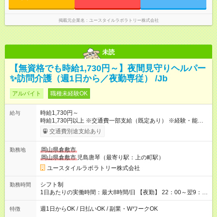
掲載元企業名
ユースタイルラボラトリー株式会社
未読
【無資格でも時給1,730円～】夜間見守りヘルパー
✨訪問介護（週1日から／夜勤専従） /Jb
アルバイト
職種未経験OK
時給1,730円～
給与
時給1,730円以上 ※交通費一部支給（既定あり） ※経験・能力を
考慮して決定します 【収入例】 週1回勤務の場合：1,730円×8時
交通費別途支給あり
間×4回=5万5,360円 週3回勤務の場合：1,730円×8時間×12回
=16万6,080円 【試用期間】試用期間あり 試用期間の長さ：2ヶ
岡山県倉敷市
勤務地
月 ※ 雇用形態と給与に、本採用時と異なる部分があります。 雇
岡山県倉敷市
児島唐琴（最寄り駅：上の町駅）
用形態：本採用時と同じです。 給与：時給 1,480円以上
ユースタイルラボラトリー株式会社
シフト制
勤務時間
1日あたりの実働時間：最大8時間/日 【夜勤】 22：00～翌9：
00 ※週1日～OK ／ 夜勤専従 ＊＊ 勤務時間例 ＊＊ ■22時か
ら翌7時 ■23時から翌8時 ■24時から翌9時 など ※上記の時間
週1日からOK / 日払いOK / 副業・WワークOK
特徴
内で8時間勤務（休憩1時間）ご利用者様により、時間は異なり