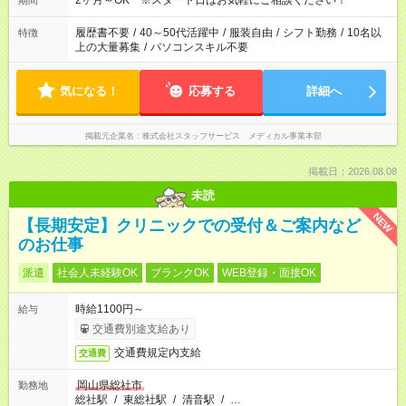
2ヶ月～OK ※スタート日はお気軽にご相談ください！
期間
履歴書不要
/
40～50代活躍中
/
服装自由
/
シフト勤務
/
10名以
特徴
上の大量募集
/
パソコンスキル不要
気になる！
応募する
詳細へ
掲載元企業名
株式会社スタッフサービス メディカル事業本部
掲載日：2026.08.08
未読
NEW
【長期安定】クリニックでの受付＆ご案内など
のお仕事
派遣
社会人未経験OK
ブランクOK
WEB登録・面接OK
時給1100円～
給与
交通費別途支給あり
交通費規定内支給
交通費
岡山県総社市
勤務地
総社駅
/
東総社駅
/
清音駅
/
…