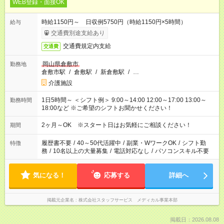
WEB登録・面接OK
時給1150円～ 日収例5750円（時給1150円×5時間）
給与
交通費別途支給あり
交通費規定内支給
交通費
岡山県倉敷市
勤務地
倉敷市駅
/
倉敷駅
/
新倉敷駅
/
…
介護施設
1日5時間～ ＜シフト例＞ 9:00～14:00 12:00～17:00 13:00～
勤務時間
18:00など ※ご希望のシフトお聞かせください！
2ヶ月～OK ※スタート日はお気軽にご相談ください！
期間
履歴書不要
/
40～50代活躍中
/
副業・WワークOK
/
シフト勤
特徴
務
/
10名以上の大量募集
/
電話対応なし
/
パソコンスキル不要
気になる！
応募する
詳細へ
掲載元企業名
株式会社スタッフサービス メディカル事業本部
掲載日：2026.08.08