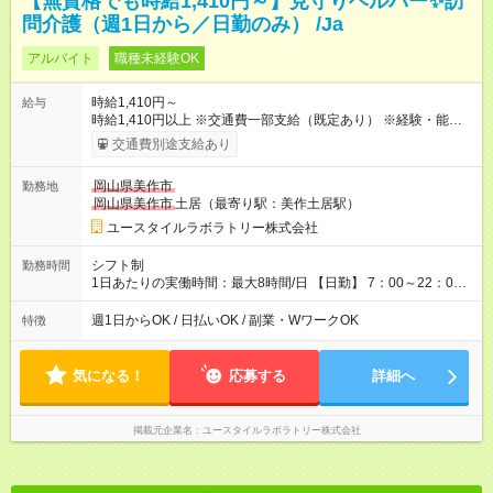
【無資格でも時給1,410円～】見守りヘルパー✨訪
問介護（週1日から／日勤のみ） /Ja
アルバイト
職種未経験OK
時給1,410円～
給与
時給1,410円以上 ※交通費一部支給（既定あり） ※経験・能力を
考慮して決定します 【収入例】 週1回勤務の場合：1,410円×8時
交通費別途支給あり
間×4回=4万5,120円 週3回勤務の場合：1,410円×8時間×12回
=13万5,360円 週5回勤務の場合：1,410円×8時間×20回=22万
岡山県美作市
勤務地
5,600円 【試用期間】試用期間あり 試用期間の長さ：2ヶ月
岡山県美作市
土居（最寄り駅：美作土居駅）
※ 雇用形態と給与に、本採用時と異なる部分があります。 雇用
形態：本採用時と同じです。 給与：時給 1,050円以上
ユースタイルラボラトリー株式会社
シフト制
勤務時間
1日あたりの実働時間：最大8時間/日 【日勤】 7：00～22：00
の間で8時間勤務（休憩時間は法定通り） ※週1日～OK ／ 夜勤
なし ＊＊ 勤務時間例 ＊＊ ■8時から17時 ■9時から18時 ■10
週1日からOK / 日払いOK / 副業・WワークOK
特徴
時から19時 ■12時から21時 など ※訪問先により変動 ※曜日固
定（毎週同じ曜日勤務）
気になる！
応募する
詳細へ
掲載元企業名
ユースタイルラボラトリー株式会社