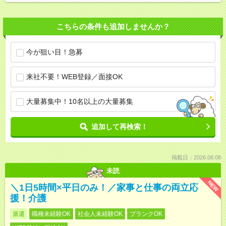
こちらの条件も追加しませんか？
今が狙い目！急募
来社不要！WEB登録／面接OK
大量募集中！10名以上の大量募集
追加して再検索！
掲載日：2026.08.08
未読
NEW
＼1日5時間×平日のみ！／家事と仕事の両立応
援！介護
派遣
職種未経験OK
社会人未経験OK
ブランクOK