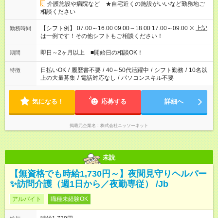
介護施設や病院など ★自宅近くの施設がいいなど勤務地ご
相談ください
【シフト例】 07:00～16:00 09:00～18:00 17:00～09:00 ※ 上記
勤務時間
は一例です！その他シフトもご相談ください！
即日～2ヶ月以上 ■開始日の相談OK！
期間
日払いOK
/
履歴書不要
/
40～50代活躍中
/
シフト勤務
/
10名以
特徴
上の大量募集
/
電話対応なし
/
パソコンスキル不要
気になる！
応募する
詳細へ
掲載元企業名
株式会社ニッソーネット
未読
【無資格でも時給1,730円～】夜間見守りヘルパー
✨訪問介護（週1日から／夜勤専従） /Jb
アルバイト
職種未経験OK