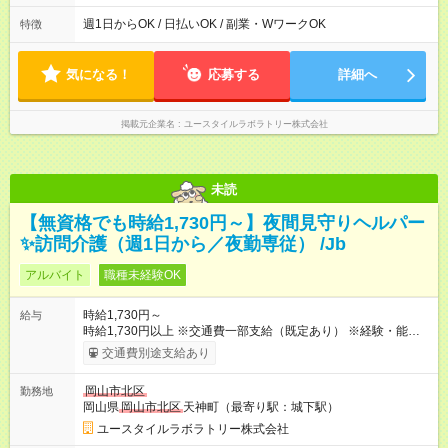
00 ※週1日～OK ／ 夜勤専従 ＊＊ 勤務時間例 ＊＊ ■22時か
ら翌7時 ■23時から翌8時 ■24時から翌9時 など ※上記の時間
週1日からOK / 日払いOK / 副業・WワークOK
特徴
内で8時間勤務（休憩1時間）ご利用者様により、時間は異なり
ます。 ※曜日固定（毎週同じ曜日での勤務となります）
気になる！
応募する
詳細へ
掲載元企業名
ユースタイルラボラトリー株式会社
未読
【無資格でも時給1,730円～】夜間見守りヘルパー
✨訪問介護（週1日から／夜勤専従） /Jb
アルバイト
職種未経験OK
時給1,730円～
給与
時給1,730円以上 ※交通費一部支給（既定あり） ※経験・能力を
考慮して決定します 【収入例】 週1回勤務の場合：1,730円×8時
交通費別途支給あり
間×4回=5万5,360円 週3回勤務の場合：1,730円×8時間×12回
=16万6,080円 【試用期間】試用期間あり 試用期間の長さ：2ヶ
岡山市北区
勤務地
月 ※ 雇用形態と給与に、本採用時と異なる部分があります。 雇
岡山県
岡山市北区
天神町（最寄り駅：城下駅）
用形態：本採用時と同じです。 給与：時給 1,480円以上
ユースタイルラボラトリー株式会社