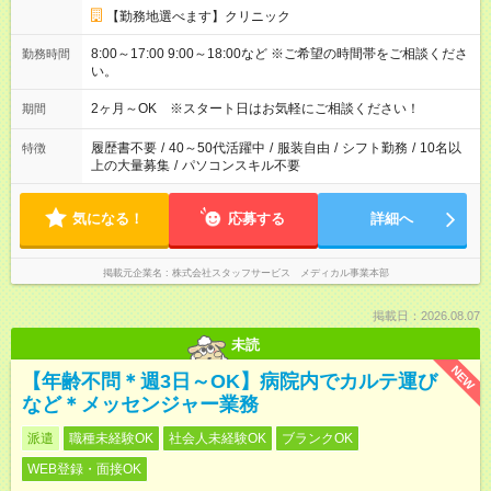
【勤務地選べます】クリニック
8:00～17:00 9:00～18:00など ※ご希望の時間帯をご相談くださ
勤務時間
い。
2ヶ月～OK ※スタート日はお気軽にご相談ください！
期間
履歴書不要
/
40～50代活躍中
/
服装自由
/
シフト勤務
/
10名以
特徴
上の大量募集
/
パソコンスキル不要
気になる！
応募する
詳細へ
掲載元企業名
株式会社スタッフサービス メディカル事業本部
掲載日：2026.08.07
未読
NEW
【年齢不問＊週3日～OK】病院内でカルテ運び
など＊メッセンジャー業務
派遣
職種未経験OK
社会人未経験OK
ブランクOK
WEB登録・面接OK