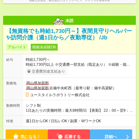
掲載元企業名
株式会社スタッフサービス メディカル事業本部
未読
【無資格でも時給1,730円～】夜間見守りヘルパー
✨訪問介護（週1日から／夜勤専従） /Jb
アルバイト
職種未経験OK
時給1,730円～
給与
時給1,730円以上 ※交通費一部支給（既定あり） ※経験・能力を
考慮して決定します 【収入例】 週1回勤務の場合：1,730円×8時
交通費別途支給あり
間×4回=5万5,360円 週3回勤務の場合：1,730円×8時間×12回
=16万6,080円 【試用期間】試用期間あり 試用期間の長さ：2ヶ
岡山県加賀郡
勤務地
月 ※ 雇用形態と給与に、本採用時と異なる部分があります。 雇
岡山県加賀郡
吉備中央町西（最寄り駅：備中高梁駅）
用形態：本採用時と同じです。 給与：時給 1,480円以上
ユースタイルラボラトリー株式会社
シフト制
勤務時間
1日あたりの実働時間：最大8時間/日 【夜勤】 22：00～翌9：
00 ※週1日～OK ／ 夜勤専従 ＊＊ 勤務時間例 ＊＊ ■22時か
ら翌7時 ■23時から翌8時 ■24時から翌9時 など ※上記の時間
週1日からOK / 日払いOK / 副業・WワークOK
特徴
内で8時間勤務（休憩1時間）ご利用者様により、時間は異なり
ます。 ※曜日固定（毎週同じ曜日での勤務となります）
気になる！
応募する
詳細へ