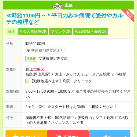
未読
NEW
≪時給1100円～＊平日のみ≫病院で受付やカル
テの整理など
派遣
社会人未経験OK
ブランクOK
WEB登録・面接OK
時給1100円～
給与
交通費別途支給あり
交通費規定内支給
交通費
岡山市中区
勤務地
高島(岡山県)駅
/
東山・おかでんミュージアム駅駅
/
小橋駅
【勤務地選べます】病院・クリニック
8:00～17:00 9:00～18:00など ※ご希望の時間帯をご相談くださ
勤務時間
い。
2ヶ月～OK ※スタート日はお気軽にご相談ください！
期間
履歴書不要
/
40～50代活躍中
/
服装自由
/
シフト勤務
/
10名以
特徴
上の大量募集
/
パソコンスキル不要