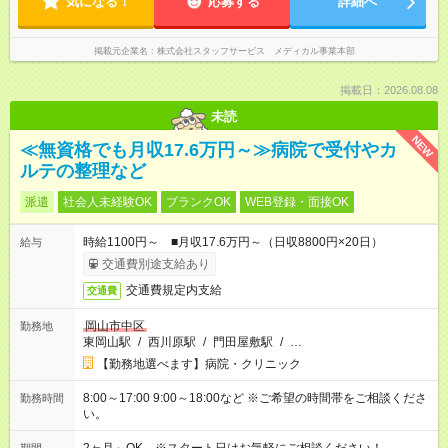
気になる！
応募する
詳細へ
掲載元企業名
株式会社スタッフサービス メディカル事業本部
掲載日：2026.08.08
未読
NEW
≪無資格でも月収17.6万円～≫病院で受付やカ
ルテの整理など
派遣
社会人未経験OK
ブランクOK
WEB登録・面接OK
時給1100円～ ■月収17.6万円～（日収8800円×20日）
給与
交通費別途支給あり
交通費規定内支給
交通費
岡山市中区
勤務地
東岡山駅
/
西川原駅
/
門田屋敷駅
/
…
【勤務地選べます】病院・クリニック
8:00～17:00 9:00～18:00など ※ご希望の時間帯をご相談くださ
勤務時間
い。