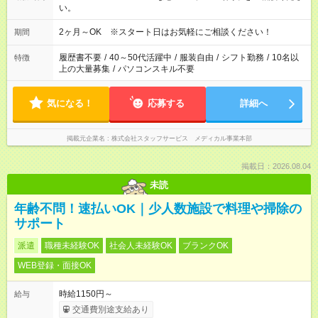
い。
2ヶ月～OK ※スタート日はお気軽にご相談ください！
期間
履歴書不要
/
40～50代活躍中
/
服装自由
/
シフト勤務
/
10名以
特徴
上の大量募集
/
パソコンスキル不要
気になる！
応募する
詳細へ
掲載元企業名
株式会社スタッフサービス メディカル事業本部
掲載日：2026.08.04
未読
年齢不問！速払いOK｜少人数施設で料理や掃除の
サポート
派遣
職種未経験OK
社会人未経験OK
ブランクOK
WEB登録・面接OK
時給1150円～
給与
交通費別途支給あり