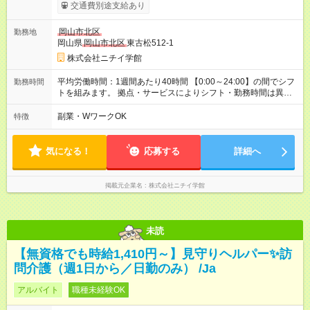
です。 【試用期間】試用期間あり 試用期間の長さ：3ヶ月 雇用
交通費別途支給あり
形態、給与は本採用時と同じです。
岡山市北区
勤務地
岡山県
岡山市北区
東古松512-1
株式会社ニチイ学館
平均労働時間：1週間あたり40時間 【0:00～24:00】の間でシフ
勤務時間
トを組みます。 拠点・サービスによりシフト・勤務時間は異な
ります。 ＜シフト例＞ 早番：7:30～16:30 日勤：9:00～18:00
遅番：10:30～19:30 夜勤：16:30～翌9:30 ※上記は一例です。
副業・WワークOK
特徴
※勤務日数や時間帯はご相談ください。 平均労働時間：1週間あ
たり40時間 【0:00～24:00】の間でシフトを組みます。 拠点・
サービスによりシフト・勤務時間は異なります。 ＜シフト例＞
気になる！
応募する
詳細へ
早番：7:30～16:30 日勤：9:00～18:00 遅番：10:30～19:30 夜
勤：16:30～翌9:30 ※上記は一例です。 ※勤務日数や時間帯はご
相談ください。
掲載元企業名
株式会社ニチイ学館
未読
【無資格でも時給1,410円～】見守りヘルパー✨訪
問介護（週1日から／日勤のみ） /Ja
アルバイト
職種未経験OK