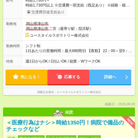
時給1,730円～
給与
時給1,730円以上 ※交通費一部支給（既定あり） ※経験・能力を
考慮して決定します 【収入例】 週1回勤務の場合：1,730円×8時
交通費別途支給あり
間×4回=5万5,360円 週3回勤務の場合：1,730円×8時間×12回
=16万6,080円 【試用期間】試用期間あり 試用期間の長さ：2ヶ
岡山県津山市
勤務地
月 ※ 雇用形態と給与に、本採用時と異なる部分があります。 雇
岡山県津山市
二宮（最寄り駅：院庄駅）
用形態：本採用時と同じです。 給与：時給 1,480円以上
ユースタイルラボラトリー株式会社
シフト制
勤務時間
1日あたりの実働時間：最大8時間/日 【夜勤】 22：00～翌9：
00 ※週1日～OK ／ 夜勤専従 ＊＊ 勤務時間例 ＊＊ ■22時か
ら翌7時 ■23時から翌8時 ■24時から翌9時 など ※上記の時間
週1日からOK / 日払いOK / 副業・WワークOK
特徴
内で8時間勤務（休憩1時間）ご利用者様により、時間は異なり
ます。 ※曜日固定（毎週同じ曜日での勤務となります）
気になる！
応募する
詳細へ
掲載元企業名
ユースタイルラボラトリー株式会社
掲載日：2026.08.09
未読
NEW
＜医療行為はナシ＞時給1350円！病院で備品の
チェックなど