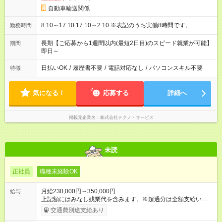
自動車輸送関係
8:10～17:10 17:10～2:10 ※表記のうち実働8時間です。
勤務時間
長期【ご応募から1週間以内(最短2日目)のスピード就業が可能】
期間
即日～
日払いOK
/
履歴書不要
/
電話対応なし
/
パソコンスキル不要
特徴
気になる！
応募する
詳細へ
掲載元企業名
株式会社テクノ・サービス
未読
正社員
職種未経験OK
月給230,000円～350,000円
給与
上記額にはみなし残業代を含みます。※超過分は全額支給いたし
ます。 みなし残業代 15,583円／月 みなし残業時間 10時間／月
交通費別途支給あり
〈資格手当〉 カテゴリー別SIS検定 カテゴリー別に分かれた検