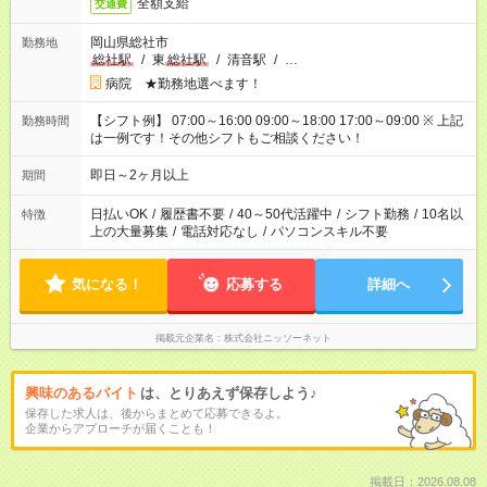
全額支給
交通費
岡山県総社市
勤務地
総社駅
/
東
総社駅
/
清音駅
/
…
病院 ★勤務地選べます！
【シフト例】 07:00～16:00 09:00～18:00 17:00～09:00 ※ 上記
勤務時間
は一例です！その他シフトもご相談ください！
即日～2ヶ月以上
期間
日払いOK
/
履歴書不要
/
40～50代活躍中
/
シフト勤務
/
10名以
特徴
上の大量募集
/
電話対応なし
/
パソコンスキル不要
気になる！
応募する
詳細へ
掲載元企業名
株式会社ニッソーネット
興味のあるバイト
は、とりあえず保存しよう♪
保存した求人は、後からまとめて応募できるよ。
企業からアプローチが届くことも！
掲載日：2026.08.08