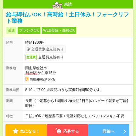
未読
給与即払いOK！高時給！土日休み！フォークリフ
ト業務
派遣
ブランクOK
WEB登録・面接OK
時給1300円
給与
交通費別途支給あり
交通費支給有り
交通費
岡山県総社市
勤務地
総社駅
から車15分
自動車輸送関係
8:10～17:00 ※表記のうち実働7時間50分です。
勤務時間
長期【ご応募から1週間以内(最短2日目)のスピード就業が可能】
期間
即日～
日払いOK
/
履歴書不要
/
電話対応なし
/
パソコンスキル不要
特徴
気になる！
応募する
詳細へ