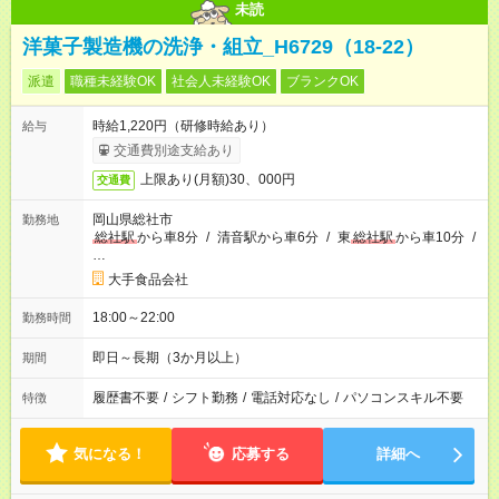
未読
洋菓子製造機の洗浄・組立_H6729（18-22）
派遣
職種未経験OK
社会人未経験OK
ブランクOK
時給1,220円（研修時給あり）
給与
交通費別途支給あり
上限あり(月額)30、000円
交通費
岡山県総社市
勤務地
総社駅
から車8分
/
清音駅から車6分
/
東
総社駅
から車10分
/
…
大手食品会社
18:00～22:00
勤務時間
即日～長期（3か月以上）
期間
履歴書不要
/
シフト勤務
/
電話対応なし
/
パソコンスキル不要
特徴
気になる！
応募する
詳細へ