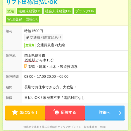
リフト出荷/日払いOK
派遣
職種未経験OK
社会人未経験OK
ブランクOK
WEB登録・面接OK
時給1500円
給与
交通費別途支給あり
交通費規定内支給
交通費
岡山県総社市
勤務地
総社駅
から車15分
製造・建築・土木・製造技術系
08:00～17:00 20:00～05:00
勤務時間
長期でお仕事できる方、大歓迎！
期間
日払いOK
/
履歴書不要
/
電話対応なし
特徴
気になる！
応募する
詳細へ
掲載元企業名
株式会社綜合キャリアオプション 製造事業部（全国）