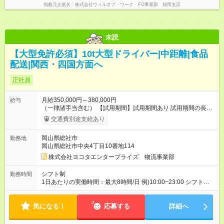
掲載元企業名
株式会社ウィルオブ・ワーク FO事業部 福岡支店
未読
【大型免許必須】10t大型ドライバー|中距離|食品
配送|関西・四国方面へ
正社員
月給350,000円～380,000円
給与
（一律諸手当含む） 【試用期間】試用期間あり 試用期間の長
さ：3ヶ月 ※ 雇用形態と給与に、本採用時と異なる部分がありま
交通費別途支給あり
す。 雇用形態：本採用時と同じです。 給与：時給 1,047
円 ～ 1,047円 ※添乗指導期間（試用期間に含む・最長3カ月）中
岡山県総社市
勤務地
は給与条件が異なります。 ・雇用形態・その他の待遇に変更は
岡山県総社市中央4丁目10番地114
ありません。 ・添乗指導終了後は、試用期間中であっても提示
した給与条件を適用します。
株式会社ヨコタエンタープライズ 物流事業部
シフト制
勤務時間
1日あたりの実働時間：最大8時間/日 例)10:00~23:00 シフト制
※実働8時間・休憩1時間 ※残業は1日平均2時間程度 ※運行内容
により勤務時間は異なります
気になる！
応募する
詳細へ