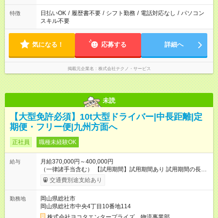
日払いOK
/
履歴書不要
/
シフト勤務
/
電話対応なし
/
パソコン
特徴
スキル不要
気になる！
応募する
詳細へ
掲載元企業名
株式会社テクノ・サービス
未読
【大型免許必須】10t大型ドライバー|中長距離|定
期便・フリー便|九州方面へ
正社員
職種未経験OK
月給370,000円～400,000円
給与
（一律諸手当含む） 【試用期間】試用期間あり 試用期間の長
さ：3ヶ月 ※ 雇用形態と給与に、本採用時と異なる部分がありま
交通費別途支給あり
す。 雇用形態：本採用時と同じです。 給与：時給 1,047
円 ～ 1,047円 ※添乗指導期間（試用期間に含む・最長3カ月）中
岡山県総社市
勤務地
は給与条件が異なります。 ・雇用形態・その他の待遇に変更は
岡山県総社市中央4丁目10番地114
ありません。 ・添乗指導終了後は、試用期間中であっても提示
した給与条件を適用します。
株式会社ヨコタエンタープライズ 物流事業部