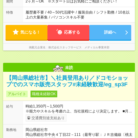
2ヶ月～OK ※スタート日はお気軽にご相談ください！
期間
履歴書不要
/
40～50代活躍中
/
服装自由
/
シフト勤務
/
10名以
特徴
上の大量募集
/
パソコンスキル不要
気になる！
応募する
詳細へ
掲載元企業名
株式会社スタッフサービス メディカル事業本部
未読
【岡山県総社市】＼社員登用あり／ドコモショッ
プでのスマホ販売スタッフ#未経験歓迎/eg_sp3F
アルバイト
職種未経験OK
時給1,350円～1,500円
給与
※能力やスキルを考慮の上、当社規程により決定します。 ■月給
例 時給1350円×実働8時間×月22日＝237，600円 ＜1人ひとりの
交通費別途支給あり
成長・頑張りを評価＞ 毎年半期ごとに評価制度を実施していま
す。 ビジネスマナーやコンプライアンスなどの項目ごとに目標
岡山県総社市
勤務地
を設定。 多くの社員が目標を達成した上で、ベースアップも叶
岡山県総社市中央４丁目22－111（最寄り駅：ＪＲ吉備線〔桃太
えています。 1人ひとりの成長や頑張りに対してもしっかり還元