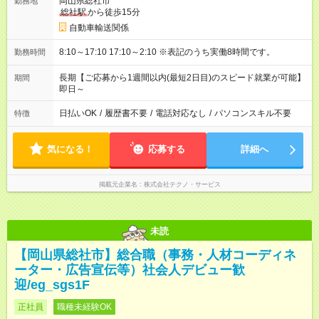
岡山県総社市
勤務地
総社駅
から徒歩15分
自動車輸送関係
8:10～17:10 17:10～2:10 ※表記のうち実働8時間です。
勤務時間
長期【ご応募から1週間以内(最短2日目)のスピード就業が可能】
期間
即日～
日払いOK
/
履歴書不要
/
電話対応なし
/
パソコンスキル不要
特徴
気になる！
応募する
詳細へ
掲載元企業名
株式会社テクノ・サービス
未読
【岡山県総社市】総合職（事務・人材コーディネ
ーター・広告宣伝等）社会人デビュー歓
迎/eg_sgs1F
正社員
職種未経験OK