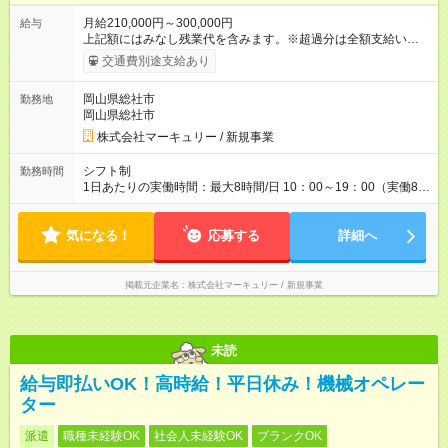
月給210,000円～300,000円
給与
上記額にはみなし残業代を含みます。※超過分は全額支給いたし
ます。 みなし残業代 14,616円／月 みなし残業時間 10時間／月
交通費別途支給あり
※能力やスキルを考慮の上、当社規程により決定します。 【試
用期間】試用期間あり 試用期間の長さ：3ヶ月 雇用形態、給与
岡山県総社市
勤務地
は本採用時と同じです。
岡山県総社市
株式会社マーキュリー / 新規事業
シフト制
勤務時間
1日あたりの実働時間：最大8時間/日 10：00～19：00（実働8時
間／休憩1時間） ※勤務地により、異なる場合あり ＼残業は月平
均7.9時間と、業界内でも少なめ！／ 会社で残業時間を管理して
気になる！
おり、より働きやすい環境になるよう「働き方改革」を推進中
応募する
詳細へ
です！プライベートを充実させたい方、メリハリをつけて活躍
していきたい方、ぜひご応募ください♪
掲載元企業名
株式会社マーキュリー / 新規事業
未読
給与即払いOK！高時給！平日休み！機械オペレー
ター
派遣
職種未経験OK
社会人未経験OK
ブランクOK