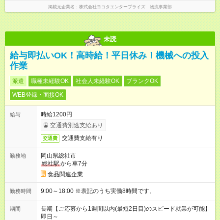
掲載元企業名
株式会社ヨコタエンタープライズ 物流事業部
未読
給与即払いOK！高時給！平日休み！機械への投入
作業
派遣
職種未経験OK
社会人未経験OK
ブランクOK
WEB登録・面接OK
時給1200円
給与
交通費別途支給あり
交通費支給有り
交通費
岡山県総社市
勤務地
総社駅
から車7分
食品関連企業
9:00～18:00 ※表記のうち実働8時間です。
勤務時間
長期【ご応募から1週間以内(最短2日目)のスピード就業が可能】
期間
即日～