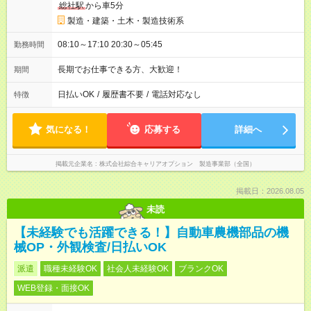
総社駅
から車5分
製造・建築・土木・製造技術系
08:10～17:10 20:30～05:45
勤務時間
長期でお仕事できる方、大歓迎！
期間
日払いOK
/
履歴書不要
/
電話対応なし
特徴
気になる！
応募する
詳細へ
掲載元企業名
株式会社綜合キャリアオプション 製造事業部（全国）
掲載日：2026.08.05
未読
【未経験でも活躍できる！】自動車農機部品の機
械OP・外観検査/日払いOK
派遣
職種未経験OK
社会人未経験OK
ブランクOK
WEB登録・面接OK