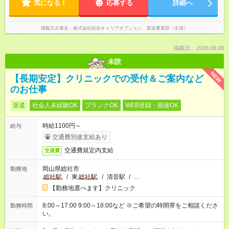
気になる！
応募する
詳細へ
掲載元企業名
株式会社綜合キャリアオプション 製造事業部（全国）
掲載日：2026.08.08
未読
NEW
【長期安定】クリニックでの受付＆ご案内など
のお仕事
派遣
社会人未経験OK
ブランクOK
WEB登録・面接OK
時給1100円～
給与
交通費別途支給あり
交通費規定内支給
交通費
岡山県総社市
勤務地
総社駅
/
東
総社駅
/
清音駅
/
…
【勤務地選べます】クリニック
8:00～17:00 9:00～18:00など ※ご希望の時間帯をご相談くださ
勤務時間
い。