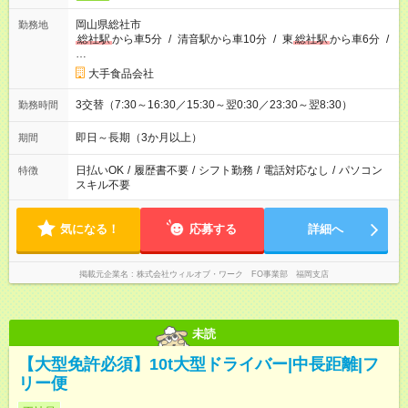
岡山県総社市
勤務地
総社駅
から車5分
/
清音駅から車10分
/
東
総社駅
から車6分
/
…
大手食品会社
3交替（7:30～16:30／15:30～翌0:30／23:30～翌8:30）
勤務時間
即日～長期（3か月以上）
期間
日払いOK
/
履歴書不要
/
シフト勤務
/
電話対応なし
/
パソコン
特徴
スキル不要
気になる！
応募する
詳細へ
掲載元企業名
株式会社ウィルオブ・ワーク FO事業部 福岡支店
未読
【大型免許必須】10t大型ドライバー|中長距離|フ
リー便