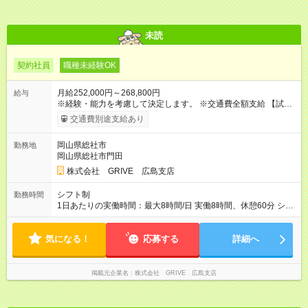
未読
契約社員
職種未経験OK
月給252,000円～268,800円
給与
※経験・能力を考慮して決定します。 ※交通費全額支給 【試用
期間】試用期間あり 試用期間の長さ：3ヶ月 雇用形態、給与は
交通費別途支給あり
本採用時と同じです。
岡山県総社市
勤務地
岡山県総社市門田
株式会社 GRIVE 広島支店
シフト制
勤務時間
1日あたりの実働時間：最大8時間/日 実働8時間、休憩60分 シフ
ト例 10：00~19：00 11：00~20：00 シフトに準ずる形となり
ます。 ※残業時間ほぼ無し。月5時間程度の残業ですので、お仕
気になる！
事もプライベートも充実させたい方にはピッタリです！
応募する
詳細へ
掲載元企業名
株式会社 GRIVE 広島支店