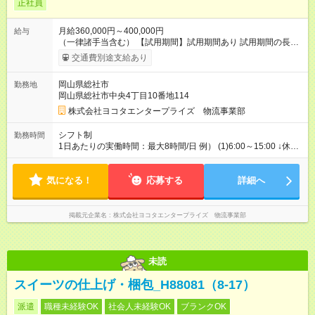
正社員
月給360,000円～400,000円
給与
（一律諸手当含む） 【試用期間】試用期間あり 試用期間の長
さ：3ヶ月 ※ 雇用形態と給与に、本採用時と異なる部分がありま
交通費別途支給あり
す。 雇用形態：本採用時と同じです。 給与：時給 1,047
円 ～ 1,047円 ※添乗指導期間（試用期間に含む・最長3カ月）中
岡山県総社市
勤務地
は給与条件が異なります。 ・雇用形態・その他の待遇に変更は
岡山県総社市中央4丁目10番地114
ありません。 ・添乗指導終了後は、試用期間中であっても提示
した給与条件を適用します。
株式会社ヨコタエンタープライズ 物流事業部
シフト制
勤務時間
1日あたりの実働時間：最大8時間/日 例） (1)6:00～15:00 ↓休息
(2)24:00～10:00 ※実働8時間・休憩1時間 ※残業は1日平均2～3
時間程度 ※運行内容により勤務時間は異なります
気になる！
応募する
詳細へ
掲載元企業名
株式会社ヨコタエンタープライズ 物流事業部
未読
スイーツの仕上げ・梱包_H88081（8-17）
派遣
職種未経験OK
社会人未経験OK
ブランクOK