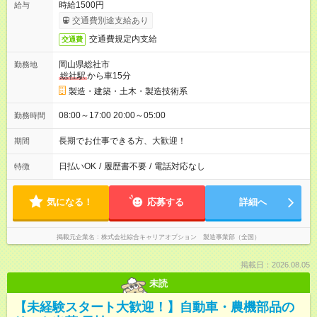
時給1500円
給与
交通費別途支給あり
交通費規定内支給
交通費
岡山県総社市
勤務地
総社駅
から車15分
製造・建築・土木・製造技術系
08:00～17:00 20:00～05:00
勤務時間
長期でお仕事できる方、大歓迎！
期間
日払いOK
/
履歴書不要
/
電話対応なし
特徴
気になる！
応募する
詳細へ
掲載元企業名
株式会社綜合キャリアオプション 製造事業部（全国）
掲載日：2026.08.05
未読
【未経験スタート大歓迎！】自動車・農機部品の