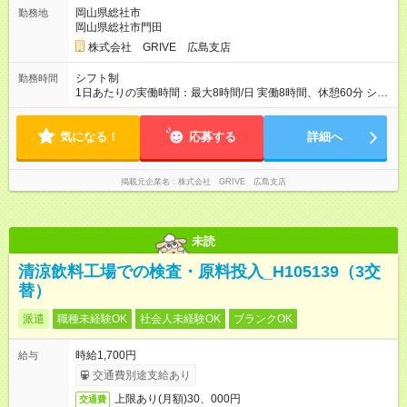
定制度に合格すると、資格手当を支給します。 ※資格手当4，
岡山県総社市
勤務地
000円～8，000円/月 ※手当合計30，000円/月 ※最大年2回まで
岡山県総社市門田
受験可能(受験資格を満たす必要あり) 【試用期間】試用期間あり
試用期間の長さ：6ヶ月 ※ 雇用形態と給与に、本採用時と異なる
株式会社 GRIVE 広島支店
部分があります。 雇用形態：本採用時と同じです。 給与：月
給 220,000円以上 上記額にはみなし残業代を含みます。※超過
シフト制
勤務時間
分は全額支給いたします。 みなし残業代 14,905円／月 みなし残
1日あたりの実働時間：最大8時間/日 実働8時間、休憩60分 シフ
業時間 10時間／月
ト例 10：00~19：00 11：00~20：00 シフトに準ずる形となり
ます。 ※残業時間ほぼ無し。月5時間程度の残業ですので、お仕
気になる！
事もプライベートも充実させたい方にはピッタリです！
応募する
詳細へ
掲載元企業名
株式会社 GRIVE 広島支店
未読
清涼飲料工場での検査・原料投入_H105139（3交
替）
派遣
職種未経験OK
社会人未経験OK
ブランクOK
時給1,700円
給与
交通費別途支給あり
上限あり(月額)30、000円
交通費