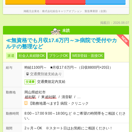
掲載元企業名
株式会社綜合キャリアオプション 製造事業部（全国）
掲載日：2026.08.07
未読
NEW
≪無資格でも月収17.6万円～≫病院で受付やカ
ルテの整理など
派遣
社会人未経験OK
ブランクOK
WEB登録・面接OK
時給1100円～ ■月収17.6万円～（日収8800円×20日）
給与
交通費別途支給あり
交通費規定内支給
交通費
岡山県総社市
勤務地
総社駅
/
東
総社駅
/
清音駅
/
…
【勤務地選べます】病院・クリニック
8:00～17:00 9:00～18:00など ※ご希望の時間帯をご相談くださ
勤務時間
い。
2ヶ月～OK ※スタート日はお気軽にご相談ください！
期間