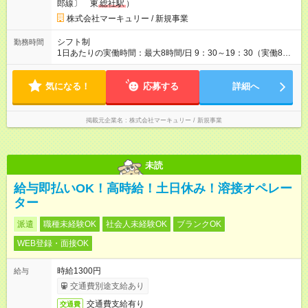
郎線〕 東
総社駅
）
をしていく制度が確立しています！ 【試用期間】試用期間あり
試用期間の長さ：3ヶ月 雇用形態、給与は本採用時と同じです。
株式会社マーキュリー / 新規事業
シフト制
勤務時間
1日あたりの実働時間：最大8時間/日 9：30～19：30（実働8時
間／休憩1時間） ■シフト例 ・9：30～18：30 ・10：30～19：
30 ■週5日勤務 ■残業ほぼなし！ ■プライベートとの両立も叶え
気になる！
られます！
応募する
詳細へ
掲載元企業名
株式会社マーキュリー / 新規事業
未読
給与即払いOK！高時給！土日休み！溶接オペレー
ター
派遣
職種未経験OK
社会人未経験OK
ブランクOK
WEB登録・面接OK
時給1300円
給与
交通費別途支給あり
交通費支給有り
交通費