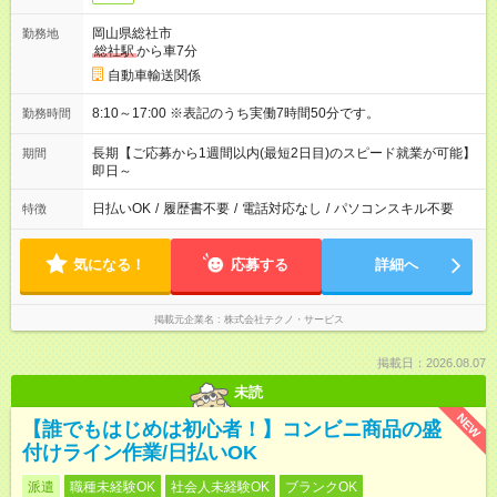
岡山県総社市
勤務地
総社駅
から車7分
自動車輸送関係
8:10～17:00 ※表記のうち実働7時間50分です。
勤務時間
長期【ご応募から1週間以内(最短2日目)のスピード就業が可能】
期間
即日～
日払いOK
/
履歴書不要
/
電話対応なし
/
パソコンスキル不要
特徴
気になる！
応募する
詳細へ
掲載元企業名
株式会社テクノ・サービス
掲載日：2026.08.07
未読
NEW
【誰でもはじめは初心者！】コンビニ商品の盛
付けライン作業/日払いOK
派遣
職種未経験OK
社会人未経験OK
ブランクOK