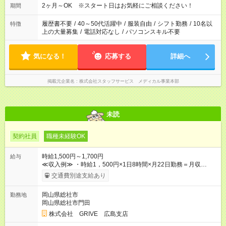
2ヶ月～OK ※スタート日はお気軽にご相談ください！
期間
履歴書不要
/
40～50代活躍中
/
服装自由
/
シフト勤務
/
10名以
特徴
上の大量募集
/
電話対応なし
/
パソコンスキル不要
気になる！
応募する
詳細へ
掲載元企業名
株式会社スタッフサービス メディカル事業本部
未読
契約社員
職種未経験OK
時給1,500円～1,700円
給与
≪収入例≫ ・時給1，500円×1日8時間×月22日勤務＝月収
264，000円 ・時給1，700円×1日8時間×月22日勤務＝月収
交通費別途支給あり
299，200円 ※交通費全額支給 【試用期間】試用期間なし
岡山県総社市
勤務地
岡山県総社市門田
株式会社 GRIVE 広島支店