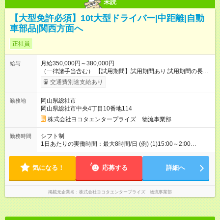
未読
【大型免許必須】10t大型ドライバー|中距離|自動
車部品|関西方面へ
正社員
月給350,000円～380,000円
給与
（一律諸手当含む） 【試用期間】試用期間あり 試用期間の長
さ：3ヶ月 ※ 雇用形態と給与に、本採用時と異なる部分がありま
交通費別途支給あり
す。 雇用形態：本採用時と同じです。 給与：時給 1,047
円 ～ 1,047円 ※添乗指導期間（試用期間に含む・最長3カ月）中
岡山県総社市
勤務地
は給与条件が異なります。 ・雇用形態・その他の待遇に変更は
岡山県総社市中央4丁目10番地114
ありません。 ・添乗指導終了後は、試用期間中であっても提示
した給与条件を適用します。
株式会社ヨコタエンタープライズ 物流事業部
シフト制
勤務時間
1日あたりの実働時間：最大8時間/日 (例) (1)15:00～2:00
(2)17:00～4:00 (3)5:00～16:00 ※実働8時間・休憩1時間 ※残業
は1日平均2～3時間程度 ※運行内容により勤務時間は異なります
気になる！
応募する
詳細へ
掲載元企業名
株式会社ヨコタエンタープライズ 物流事業部