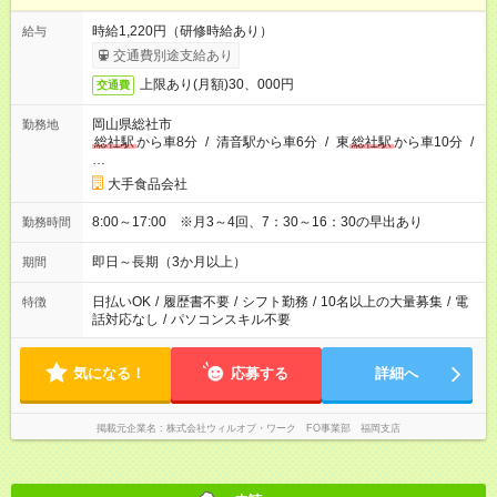
時給1,220円（研修時給あり）
給与
交通費別途支給あり
上限あり(月額)30、000円
交通費
岡山県総社市
勤務地
総社駅
から車8分
/
清音駅から車6分
/
東
総社駅
から車10分
/
…
大手食品会社
8:00～17:00 ※月3～4回、7：30～16：30の早出あり
勤務時間
即日～長期（3か月以上）
期間
日払いOK
/
履歴書不要
/
シフト勤務
/
10名以上の大量募集
/
電
特徴
話対応なし
/
パソコンスキル不要
気になる！
応募する
詳細へ
掲載元企業名
株式会社ウィルオブ・ワーク FO事業部 福岡支店