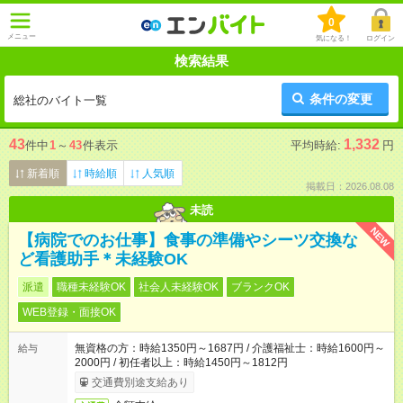
0
メニュー
気になる！
ログイン
検索結果
条件の変更
総社のバイト一覧
43
1,332
件中
1
～
43
件表示
平均時給:
円
新着順
時給順
人気順
掲載日：2026.08.08
未読
NEW
【病院でのお仕事】食事の準備やシーツ交換な
ど看護助手＊未経験OK
派遣
職種未経験OK
社会人未経験OK
ブランクOK
WEB登録・面接OK
無資格の方：時給1350円～1687円 / 介護福祉士：時給1600円～
給与
2000円 / 初任者以上：時給1450円～1812円
交通費別途支給あり