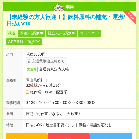
未読
NEW
【未経験の方大歓迎！】飲料原料の補充・運搬/
日払いOK
派遣
職種未経験OK
社会人未経験OK
ブランクOK
WEB登録・面接OK
時給1350円
給与
交通費別途支給あり
交通費規定内支給
交通費
岡山県総社市
勤務地
総社駅
から徒歩13分
軽作業・物流・配送系
07:30～16:00 15:30～00:00 23:30～08:00
勤務時間
長期でお仕事できる方、大歓迎！
期間
日払いOK
/
履歴書不要
/
シフト勤務
/
電話対応なし
特徴