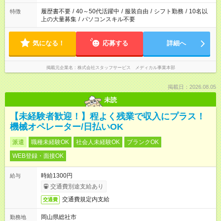
履歴書不要
/
40～50代活躍中
/
服装自由
/
シフト勤務
/
10名以
特徴
上の大量募集
/
パソコンスキル不要
気になる！
応募する
詳細へ
掲載元企業名
株式会社スタッフサービス メディカル事業本部
掲載日：2026.08.05
未読
【未経験者歓迎！】程よく残業で収入にプラス！
機械オペレーター/日払いOK
派遣
職種未経験OK
社会人未経験OK
ブランクOK
WEB登録・面接OK
時給1300円
給与
交通費別途支給あり
交通費規定内支給
交通費
岡山県総社市
勤務地