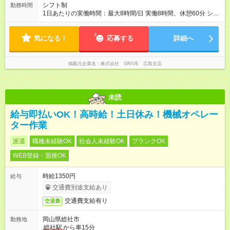
シフト制
勤務時間
1日あたりの実働時間：最大8時間/日 実働8時間、休憩60分 シフ
ト例 10：00~19：00 11：00~20：00 シフトに準ずる形となり
ます。
気になる！
応募する
詳細へ
掲載元企業名
株式会社 GRIVE 広島支店
未読
給与即払いOK！高時給！土日休み！機械オペレー
ター作業
派遣
職種未経験OK
社会人未経験OK
ブランクOK
WEB登録・面接OK
時給1350円
給与
交通費別途支給あり
交通費支給有り
交通費
岡山県総社市
勤務地
総社駅
から車15分