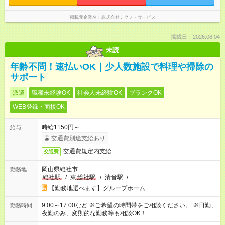
掲載元企業名
株式会社テクノ・サービス
掲載日：2026.08.04
未読
年齢不問！速払いOK｜少人数施設で料理や掃除の
サポート
派遣
職種未経験OK
社会人未経験OK
ブランクOK
WEB登録・面接OK
時給1150円～
給与
交通費別途支給あり
交通費規定内支給
交通費
岡山県総社市
勤務地
総社駅
/
東
総社駅
/
清音駅
/
…
【勤務地選べます】グループホーム
9:00～17:00など ※ご希望の時間帯をご相談ください。 ※日勤、
勤務時間
夜勤のみ、変則的な勤務等も相談OK！