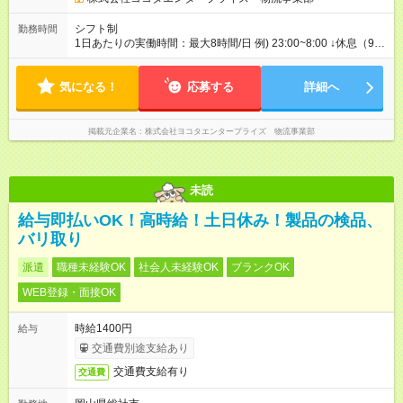
シフト制
勤務時間
1日あたりの実働時間：最大8時間/日 例) 23:00~8:00 ↓休息（9時
間以上） フリー ※実働8時間・休憩1時間 ※残業は1日平均2～3
時間程度 ※運行内容により勤務時間は異なります
気になる！
応募する
詳細へ
掲載元企業名
株式会社ヨコタエンタープライズ 物流事業部
未読
給与即払いOK！高時給！土日休み！製品の検品、
バリ取り
派遣
職種未経験OK
社会人未経験OK
ブランクOK
WEB登録・面接OK
時給1400円
給与
交通費別途支給あり
交通費支給有り
交通費