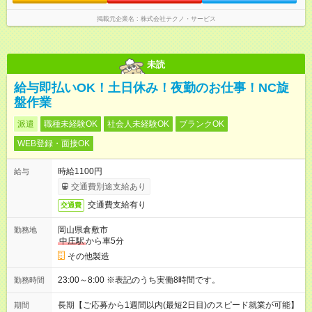
掲載元企業名
株式会社テクノ・サービス
未読
給与即払いOK！土日休み！夜勤のお仕事！NC旋
盤作業
派遣
職種未経験OK
社会人未経験OK
ブランクOK
WEB登録・面接OK
時給1100円
給与
交通費別途支給あり
交通費支給有り
交通費
岡山県倉敷市
勤務地
中庄駅
から車5分
その他製造
23:00～8:00 ※表記のうち実働8時間です。
勤務時間
長期【ご応募から1週間以内(最短2日目)のスピード就業が可能】
期間