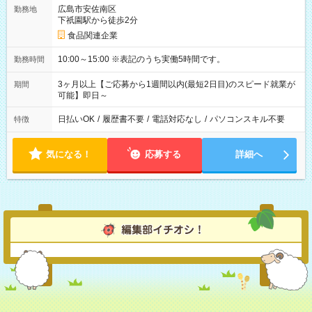
広島市安佐南区
勤務地
下祇園駅から徒歩2分
食品関連企業
10:00～15:00 ※表記のうち実働5時間です。
勤務時間
3ヶ月以上【ご応募から1週間以内(最短2日目)のスピード就業が
期間
可能】即日～
日払いOK
/
履歴書不要
/
電話対応なし
/
パソコンスキル不要
特徴
気になる！
応募する
詳細へ