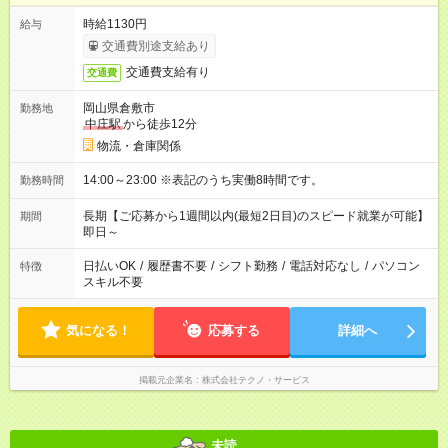
時給1130円
給与
交通費別途支給あり
交通費支給有り
交通費
岡山県倉敷市
勤務地
中庄駅
から徒歩12分
物流・倉庫関係
14:00～23:00 ※表記のうち実働8時間です。
勤務時間
長期【ご応募から1週間以内(最短2日目)のスピード就業が可能】
期間
即日～
日払いOK
/
履歴書不要
/
シフト勤務
/
電話対応なし
/
パソコン
特徴
スキル不要
気になる！
応募する
詳細へ
掲載元企業名
株式会社テクノ・サービス
未読