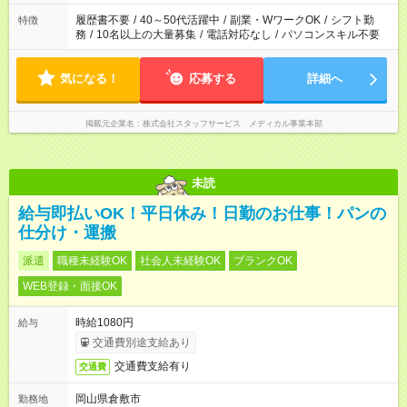
履歴書不要
/
40～50代活躍中
/
副業・WワークOK
/
シフト勤
特徴
務
/
10名以上の大量募集
/
電話対応なし
/
パソコンスキル不要
気になる！
応募する
詳細へ
掲載元企業名
株式会社スタッフサービス メディカル事業本部
未読
給与即払いOK！平日休み！日勤のお仕事！パンの
仕分け・運搬
派遣
職種未経験OK
社会人未経験OK
ブランクOK
WEB登録・面接OK
時給1080円
給与
交通費別途支給あり
交通費支給有り
交通費
岡山県倉敷市
勤務地