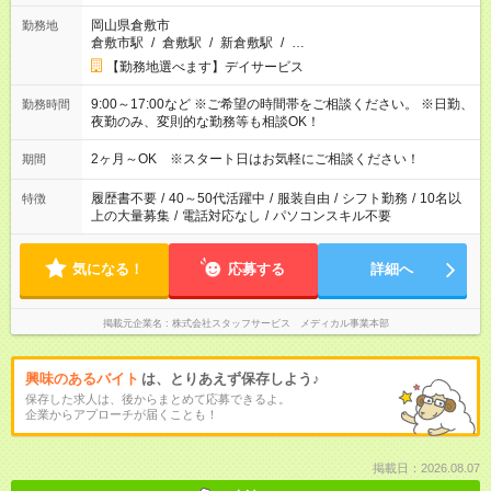
岡山県倉敷市
勤務地
倉敷市駅
/
倉敷駅
/
新倉敷駅
/
…
【勤務地選べます】デイサービス
9:00～17:00など ※ご希望の時間帯をご相談ください。 ※日勤、
勤務時間
夜勤のみ、変則的な勤務等も相談OK！
2ヶ月～OK ※スタート日はお気軽にご相談ください！
期間
履歴書不要
/
40～50代活躍中
/
服装自由
/
シフト勤務
/
10名以
特徴
上の大量募集
/
電話対応なし
/
パソコンスキル不要
気になる！
応募する
詳細へ
掲載元企業名
株式会社スタッフサービス メディカル事業本部
興味のあるバイト
は、とりあえず保存しよう♪
保存した求人は、後からまとめて応募できるよ。
企業からアプローチが届くことも！
掲載日：2026.08.07