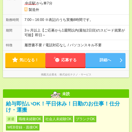
中庄駅
から車7分
製造外
7:00～16:00 ※表記のうち実働8時間です。
勤務時間
3ヶ月以上【ご応募から1週間以内(最短2日目)のスピード就業が
期間
可能】即日～
履歴書不要
/
電話対応なし
/
パソコンスキル不要
特徴
気になる！
応募する
詳細へ
掲載元企業名
株式会社テクノ・サービス
未読
給与即払いOK！平日休み！日勤のお仕事！仕分
け・運搬
派遣
職種未経験OK
社会人未経験OK
ブランクOK
WEB登録・面接OK