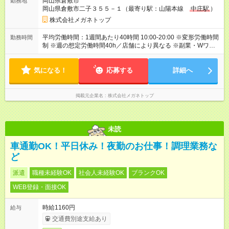
岡山県倉敷市
勤務地
態、給与は本採用時と同じです。
岡山県倉敷市二子３５５－１（最寄り駅：山陽本線
中庄駅
）
株式会社メガネトップ
平均労働時間：1週間あたり40時間 10:00-20:00 ※変形労働時間
勤務時間
制 ※週の想定労働時間40h／店舗により異なる ※副業・Wワーク
不可 平均労働時間：1週間あたり40時間 10:00-20:00 ※変形労働
時間制 ※週の想定労働時間40h／店舗により異なる ※副業・Wワ
気になる！
ーク不可
応募する
詳細へ
掲載元企業名
株式会社メガネトップ
未読
車通勤OK！平日休み！夜勤のお仕事！調理業務な
ど
派遣
職種未経験OK
社会人未経験OK
ブランクOK
WEB登録・面接OK
時給1160円
給与
交通費別途支給あり