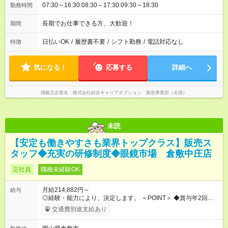
07:30～16:30 08:30～17:30 09:30～18:30
勤務時間
長期でお仕事できる方、大歓迎！
期間
日払いOK
/
履歴書不要
/
シフト勤務
/
電話対応なし
特徴
気になる！
応募する
詳細へ
掲載元企業名
株式会社綜合キャリアオプション 製造事業部（全国）
未読
【安定も働きやすさも業界トップクラス】販売ス
タッフ◆充実の研修制度◆眼鏡市場 倉敷中庄店
正社員
職種未経験OK
月給214,882円～
給与
◎経験・能力により、決定します。 ＜POINT＞ ◆賞与年2回・昇
給年2回 ◆各種手当（時間外、役職など）も充実 【年収例】 ▼1
交通費別途支給あり
年目：年収323万円 ▼2年目：年収356万円 ▼3年目：年収379万
円 【試用期間】試用期間あり 試用期間の長さ：3ヶ月 雇用形