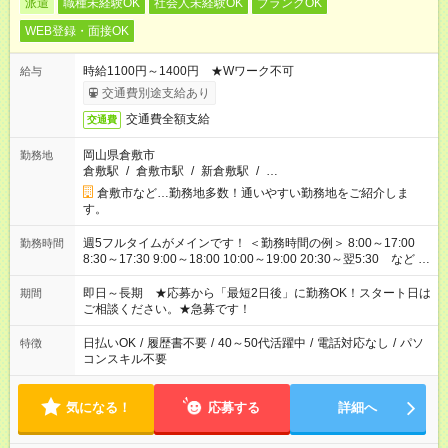
派遣
職種未経験OK
社会人未経験OK
ブランクOK
WEB登録・面接OK
時給1100円～1400円 ★Wワーク不可
給与
交通費別途支給あり
交通費全額支給
交通費
岡山県倉敷市
勤務地
倉敷駅
/
倉敷市駅
/
新倉敷駅
/
…
倉敷市など…勤務地多数！通いやすい勤務地をご紹介しま
す。
週5フルタイムがメインです！ ＜勤務時間の例＞ 8:00～17:00
勤務時間
8:30～17:30 9:00～18:00 10:00～19:00 20:30～翌5:30 など ★
その他にも勤務時間多数！ 日勤のみ、残業なし、交替制など
ご希望を教えてください！
即日～長期 ★応募から「最短2日後」に勤務OK！スタート日は
期間
ご相談ください。★急募です！
日払いOK
/
履歴書不要
/
40～50代活躍中
/
電話対応なし
/
パソ
特徴
コンスキル不要
気になる！
応募する
詳細へ