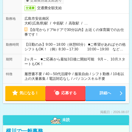
交通費別途支給あり
交通費全額支給
交通費
広島市安佐南区
勤務地
大町(広島県)駅
/
中筋駅
/
高取駅
/
…
【自宅からドアtoドアで30分以内】お近くの保育園でのお仕
事です！
【日勤のみ】9:00～18:00（休憩60分） ■ご希望があればその他
勤務時間
シフトもOK！ （例）8:30～17:30 10:00～19:00 など
「家族とお休みを合わせたい」 「余裕を持って夕飯の準備がし
たい」 「できれば残業はしたくない」 など、ご希望があれば教
2ヶ月～ ■ご応募から最短3日後に開始可能 9月～、10月スタ
期間
えてくださいね。 ※Wワーク希望の方へ 今ご覧のお仕事で希望
ートもOK！
する勤務時間と、もう1つのお仕事の勤務時間。 合計で週40時
間を超える場合は応募できません
履歴書不要
/
40～50代活躍中
/
服装自由
/
シフト勤務
/
10名以
特徴
上の大量募集
/
電話対応なし
/
パソコンスキル不要
気になる！
応募する
詳細へ
掲載日：2026.08.07
未読
横川で一般事務