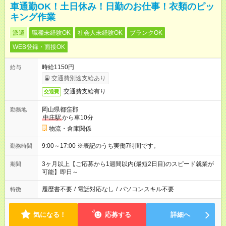
車通勤OK！土日休み！日勤のお仕事！衣類のピッ
キング作業
派遣
職種未経験OK
社会人未経験OK
ブランクOK
WEB登録・面接OK
時給1150円
給与
交通費別途支給あり
交通費支給有り
交通費
岡山県都窪郡
勤務地
中庄駅
から車10分
物流・倉庫関係
9:00～17:00 ※表記のうち実働7時間です。
勤務時間
3ヶ月以上【ご応募から1週間以内(最短2日目)のスピード就業が
期間
可能】即日～
履歴書不要
/
電話対応なし
/
パソコンスキル不要
特徴
気になる！
応募する
詳細へ