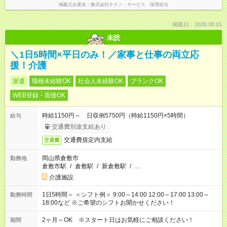
掲載元企業名
株式会社テクノ・サービス 採用担当
掲載日：2026.08.01
未読
＼1日5時間×平日のみ！／家事と仕事の両立応
援！介護
派遣
職種未経験OK
社会人未経験OK
ブランクOK
WEB登録・面接OK
時給1150円～ 日収例5750円（時給1150円×5時間）
給与
交通費別途支給あり
交通費規定内支給
交通費
岡山県倉敷市
勤務地
倉敷市駅
/
倉敷駅
/
新倉敷駅
/
…
介護施設
1日5時間～ ＜シフト例＞ 9:00～14:00 12:00～17:00 13:00～
勤務時間
18:00など ※ご希望のシフトお聞かせください！
2ヶ月～OK ※スタート日はお気軽にご相談ください！
期間