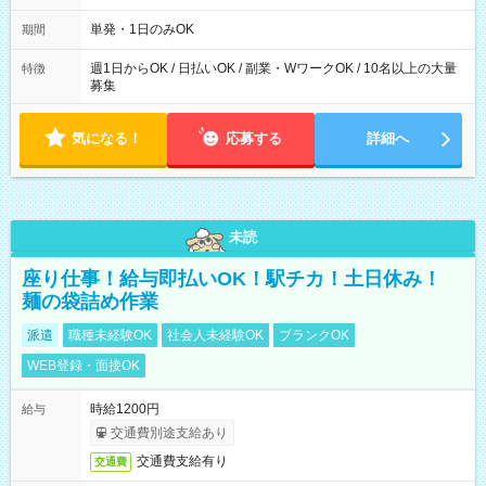
(1) 8：00~17:00（休憩１h） 例(2) 13:00~16:00（早上がりでも
全額支給！） 例(3) 21:00~5:00（夜勤なら日当1.25倍！！）
単発・1日のみOK
期間
週1日からOK / 日払いOK / 副業・WワークOK / 10名以上の大量
特徴
募集
気になる！
応募する
詳細へ
未読
座り仕事！給与即払いOK！駅チカ！土日休み！
麺の袋詰め作業
派遣
職種未経験OK
社会人未経験OK
ブランクOK
WEB登録・面接OK
時給1200円
給与
交通費別途支給あり
交通費支給有り
交通費