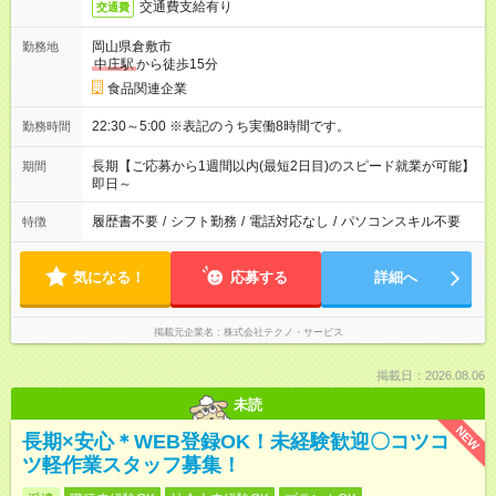
交通費支給有り
交通費
岡山県倉敷市
勤務地
中庄駅
から徒歩15分
食品関連企業
22:30～5:00 ※表記のうち実働8時間です。
勤務時間
長期【ご応募から1週間以内(最短2日目)のスピード就業が可能】
期間
即日～
履歴書不要
/
シフト勤務
/
電話対応なし
/
パソコンスキル不要
特徴
気になる！
応募する
詳細へ
掲載元企業名
株式会社テクノ・サービス
掲載日：2026.08.06
未読
NEW
長期×安心＊WEB登録OK！未経験歓迎〇コツコ
ツ軽作業スタッフ募集！