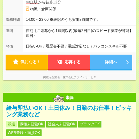
中庄駅
から徒歩12分
物流・倉庫関係
14:00～23:00 ※表記のうち実働8時間です。
勤務時間
長期【ご応募から1週間以内(最短2日目)のスピード就業が可能】
期間
即日～
日払いOK
/
履歴書不要
/
電話対応なし
/
パソコンスキル不要
特徴
気になる！
応募する
詳細へ
掲載元企業名
株式会社テクノ・サービス
未読
給与即払いOK！土日休み！日勤のお仕事！ピッキ
ング業務など
派遣
職種未経験OK
社会人未経験OK
ブランクOK
WEB登録・面接OK