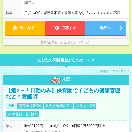
即日～
日払いOK
/
履歴書不要
/
電話対応なし
/
パソコンスキル不要
特徴
気になる！
応募する
詳細へ
掲載元企業名
株式会社テクノ・サービス
あなたの閲覧履歴からのオススメ
掲載日：2026.08.07
未読
【週2～＊日勤のみ】保育園で子どもの健康管理
など＊看護師
派遣
職種未経験OK
社会人未経験OK
ブランクOK
WEB登録・面接OK
時給2100円～ ■週払いOK ■日収1万6800円以上
給与