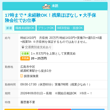
未読
17時まで＊未経験OK！残業ほぼなし▼大手保
険会社でお仕事
派遣
職種未経験OK
ブランクOK
WEB登録・面接OK
時給1410円 月収例 20万円 時給1410円×実働7h×週5日×4週
給与
+残業5h ※月収例を保証するものではありません。
交通費別途支給あり
1ヶ月3万円を上限として実費支給
交通費
20～25万円
月収例
広島市中区
勤務地
紙屋町東駅から徒歩1分
損害保険業
09:00-17:00（休憩60分）実働7時間（残業少なめ！）
勤務時間
2026年09月01日～長期 ※開始日相談OK ※9月～！
期間
履歴書不要
特徴