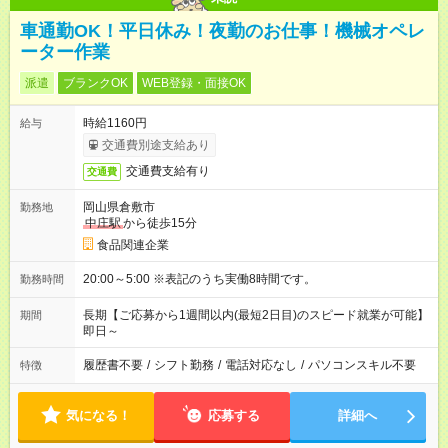
車通勤OK！平日休み！夜勤のお仕事！機械オペレ
ーター作業
派遣
ブランクOK
WEB登録・面接OK
時給1160円
給与
交通費別途支給あり
交通費支給有り
交通費
岡山県倉敷市
勤務地
中庄駅
から徒歩15分
食品関連企業
20:00～5:00 ※表記のうち実働8時間です。
勤務時間
長期【ご応募から1週間以内(最短2日目)のスピード就業が可能】
期間
即日～
履歴書不要
/
シフト勤務
/
電話対応なし
/
パソコンスキル不要
特徴
気になる！
応募する
詳細へ