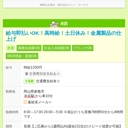
掲載元企業名
株式会社テクノ・サービス
未読
給与即払いOK！高時給！土日休み！金属製品の仕
上げ
派遣
職種未経験OK
社会人未経験OK
ブランクOK
WEB登録・面接OK
時給1200円
給与
交通費別途支給あり
交通費支給有り
交通費
岡山県倉敷市
勤務地
中庄駅
から車10分
素材系メーカー
8:00～17:00 20:00～5:00 ※表記のうち実働7時間50分から8時間
勤務時間
です。
長期【ご応募から1週間以内(最短2日目)のスピード就業が可能】
期間