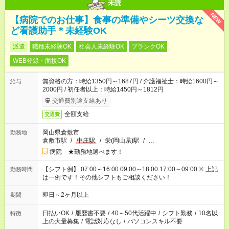
未読
NEW
【病院でのお仕事】食事の準備やシーツ交換な
ど看護助手＊未経験OK
派遣
職種未経験OK
社会人未経験OK
ブランクOK
WEB登録・面接OK
無資格の方：時給1350円～1687円 / 介護福祉士：時給1600円～
給与
2000円 / 初任者以上：時給1450円～1812円
交通費別途支給あり
全額支給
交通費
岡山県倉敷市
勤務地
倉敷市駅
/
中庄駅
/
栄(岡山県)駅
/
…
病院 ★勤務地選べます！
【シフト例】 07:00～16:00 09:00～18:00 17:00～09:00 ※ 上記
勤務時間
は一例です！その他シフトもご相談ください！
即日～2ヶ月以上
期間
日払いOK
/
履歴書不要
/
40～50代活躍中
/
シフト勤務
/
10名以
特徴
上の大量募集
/
電話対応なし
/
パソコンスキル不要