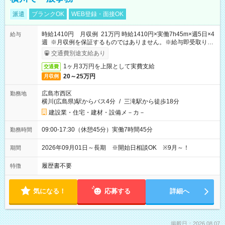
派遣
ブランクOK
WEB登録・面接OK
時給1410円 月収例 21万円 時給1410円×実働7h45m×週5日×4
給与
週 ※月収例を保証するものではありません。※給与即受取りサ
ービス利用可（利用条件有）
交通費別途支給あり
1ヶ月3万円を上限として実費支給
交通費
20～25万円
月収例
広島市西区
勤務地
横川(広島県)駅からバス4分
/
三滝駅から徒歩18分
建設業・住宅・建材・設備メ－カ－
09:00-17:30（休憩45分）実働7時間45分
勤務時間
2026年09月01日～長期 ※開始日相談OK ※9月～！
期間
履歴書不要
特徴
気になる！
応募する
詳細へ
掲載日：2026.08.07