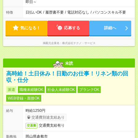
即日～
日払いOK
/
履歴書不要
/
電話対応なし
/
パソコンスキル不要
特徴
気になる！
応募する
詳細へ
掲載元企業名
株式会社テクノ・サービス
未読
高時給！土日休み！日勤のお仕事！リネン類の回
収・仕分
派遣
職種未経験OK
社会人未経験OK
ブランクOK
WEB登録・面接OK
時給1250円
給与
交通費別途支給あり
交通費支給有り
交通費
岡山県倉敷市
勤務地