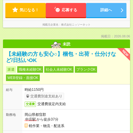
気になる！
応募する
詳細へ
掲載元企業名
株式会社ニッソーネット
掲載日：2026.08.06
未読
NEW
【未経験の方も安心○】梱包・出荷・仕分けな
ど/日払いOK
派遣
職種未経験OK
社会人未経験OK
ブランクOK
WEB登録・面接OK
時給1150円
給与
交通費別途支給あり
交通費規定内支給
交通費
岡山県都窪郡
勤務地
中庄駅
から徒歩37分
軽作業・物流・配送系