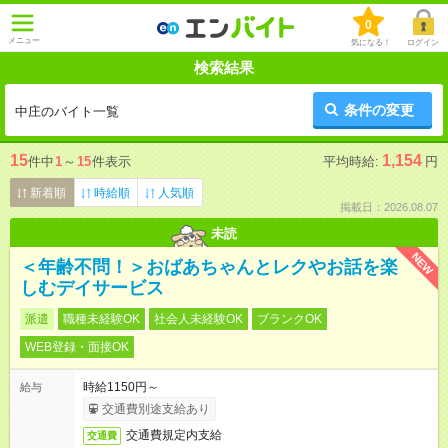
0
メニュー
気になる！
ログイン
検索結果
条件の変更
中庄のバイト一覧
15
1,154
件中
1
～
15
件表示
平均時給:
円
新着順
時給順
人気順
掲載日：2026.08.07
未読
NEW
＜年齢不問！＞おばあちゃんとレクやお話を楽
しむデイサービス
派遣
職種未経験OK
社会人未経験OK
ブランクOK
WEB登録・面接OK
時給1150円～
給与
交通費別途支給あり
交通費規定内支給
交通費