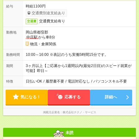
時給1100円
給与
交通費別途支給あり
交通費支給有り
交通費
岡山県都窪郡
勤務地
中庄駅
から車8分
物流・倉庫関係
10:00～16:00 ※表記のうち実働5時間15分です。
勤務時間
3ヶ月以上【ご応募から1週間以内(最短2日目)のスピード就業が
期間
可能】即日～
日払いOK
/
履歴書不要
/
電話対応なし
/
パソコンスキル不要
特徴
気になる！
応募する
詳細へ
掲載元企業名
株式会社テクノ・サービス
未読