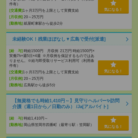
件有）
気になる！
[交通費]
1ヶ月3万円を上限として実費支給
[月収例]
20～25万円
[勤務地]
紙屋町東駅から徒歩2分
未経験OK！残業ほぼなし▼広島で受付[派遣]
[給 与]
時給1500円 月収例 21万円 時給1500円×
実働7h×週5日×4週 ※月収例を保証するものではあ
りません。※給与即受取りサービス利用可（利用条
件有）
気になる！
[交通費]
1ヶ月3万円を上限として実費支給
[月収例]
20～25万円
[勤務地]
広島駅から徒歩5分
【無資格でも時給1,410円～】見守りヘルパー✨訪問
介護（週1日から／日勤のみ） /Ja[アルバイト]
[給 与]
時給1,410円～
[勤務地]
岡山県笠岡市四番町（最寄り駅：笠岡駅）
気になる！