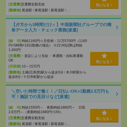
[交通費]
交通費全額支給
気になる！
[勤務地]
尾道駅
/
東尾道駅
/
新尾道駅
/
…
【夕方から5時間だけ♬】中国新聞社グループでの簡
単データ入力・チェック業務[派遣]
[給 与]
時給1160円☆月収例：11万5700円（1160
円×5時間×19日勤務の場合） ※22:00以降は時給
1,450円
[交通費]
・規定により支給 ・車通勤・自転車通勤
OK
気になる！
[月収例]
10～15万円
[勤務地]
土橋(広島県)駅から徒歩5分
/
本川町駅から
徒歩8分
/
十日市町駅から徒歩
＼空いた時間で働く！／日払いOK×1勤務2.8万円も
可！施設での見回りなど[派遣]
[給 与]
時給1550円～ 夜勤時給1880円～ 日収
2.8万円～（夜勤時給1880円×15h）
[交通費]
交通費全額支給
気になる！
[勤務地]
尾道駅
/
東尾道駅
/
新尾道駅
/
…