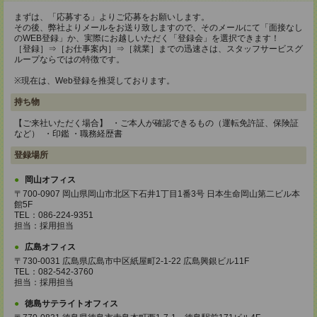
まずは、「応募する」よりご応募をお願いします。
その後、弊社よりメールをお送り致しますので、そのメールにて「面接なし
のWEB登録」か、実際にお越しいただく「登録会」を選択できます！
［登録］⇒［お仕事案内］⇒［就業］までの迅速さは、スタッフサービスグ
ループならではの特徴です。
※現在は、Web登録を推奨しております。
持ち物
【ご来社いただく場合】 ・ご本人が確認できるもの（運転免許証、保険証
など） ・印鑑 ・職務経歴書
登録場所
岡山オフィス
〒700-0907 岡山県岡山市北区下石井1丁目1番3号 日本生命岡山第二ビル本
館5F
TEL：086-224-9351
担当：採用担当
広島オフィス
〒730-0031 広島県広島市中区紙屋町2-1-22 広島興銀ビル11F
TEL：082-542-3760
担当：採用担当
徳島サテライトオフィス