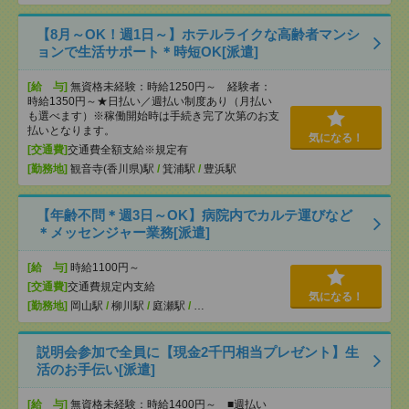
【8月～OK！週1日～】ホテルライクな高齢者マンシ
ョンで生活サポート＊時短OK[派遣]
[給 与]
無資格未経験：時給1250円～ 経験者：
時給1350円～★日払い／週払い制度あり（月払い
も選べます）※稼働開始時は手続き完了次第のお支
払いとなります。
気になる！
[交通費]
交通費全額支給※規定有
[勤務地]
観音寺(香川県)駅
/
箕浦駅
/
豊浜駅
【年齢不問＊週3日～OK】病院内でカルテ運びなど
＊メッセンジャー業務[派遣]
[給 与]
時給1100円～
[交通費]
交通費規定内支給
気になる！
[勤務地]
岡山駅
/
柳川駅
/
庭瀬駅
/
…
説明会参加で全員に【現金2千円相当プレゼント】生
活のお手伝い[派遣]
[給 与]
無資格未経験：時給1400円～ ■週払い