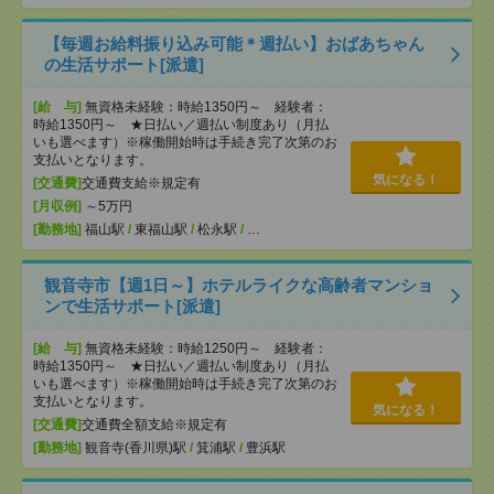
【毎週お給料振り込み可能＊週払い】おばあちゃん
の生活サポート[派遣]
[給 与]
無資格未経験：時給1350円～ 経験者：
時給1350円～ ★日払い／週払い制度あり（月払
いも選べます）※稼働開始時は手続き完了次第のお
支払いとなります。
気になる！
[交通費]
交通費支給※規定有
[月収例]
～5万円
[勤務地]
福山駅
/
東福山駅
/
松永駅
/
…
観音寺市【週1日～】ホテルライクな高齢者マンショ
ンで生活サポート[派遣]
[給 与]
無資格未経験：時給1250円～ 経験者：
時給1350円～ ★日払い／週払い制度あり（月払
いも選べます）※稼働開始時は手続き完了次第のお
支払いとなります。
気になる！
[交通費]
交通費全額支給※規定有
[勤務地]
観音寺(香川県)駅
/
箕浦駅
/
豊浜駅