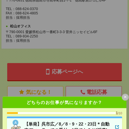
〒770-0831 徳島県徳島市寺島本町西1-7-1 徳島駅前171ビル4F
TEL：088-624-0370
FAX：088-624-4805
担当：採用担当
松山オフィス
〒790-0001 愛媛県松山市一番町3-3-3 菅井ニッセイビル6F
TEL：089-934-2250
担当：採用担当
応募ページへ
気になる！
電話応募
×
どちらのお仕事が気になりますか？
メール
LINE
で送る
で送る
1
/10
【単発】呉市広／8／8・9・22・23日＊自動