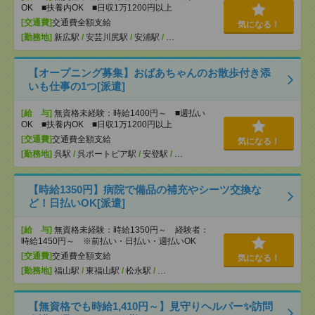
OK ■扶養内OK ■日収1万1200円以上
[交通費]
交通費全額支給
気になる！
[勤務地]
新広駅
/
安芸川尻駅
/
安浦駅
/
…
【オープニング募集】おばあちゃんのお散歩付き添
いも仕事の1つ[派遣]
[給 与]
無資格未経験：時給1400円～ ■週払い
OK ■扶養内OK ■日収1万1200円以上
[交通費]
交通費全額支給
気になる！
[勤務地]
呉駅
/
呉ポートピア駅
/
安登駅
/
…
【時給1350円】病院で備品の補充やシーツ交換な
ど！日払いOK[派遣]
[給 与]
無資格未経験：時給1350円～ 経験者：
時給1450円～ ※前払い・日払い・週払いOK
[交通費]
交通費全額支給
気になる！
[勤務地]
福山駅
/
東福山駅
/
松永駅
/
…
【無資格でも時給1,410円～】見守りヘルパー✨訪問