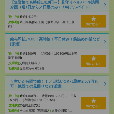
【無資格でも時給1,410円～】見守りヘルパー✨訪問
介護（週1日から／日勤のみ） /Ja[アルバイト]
[給 与]
時給1,410円～
[勤務地]
岡山県美作市土居（最寄り駅：美作土居
気になる！
駅）
給与即払いOK！高時給！平日休み！袋詰め作業など
[派遣]
[給 与]
時給1200円 【月収例】199800円以上可
能(月給例)
[交通費]
交通費支給有り
気になる！
[勤務地]
児島駅から車12分
＼空いた時間で働く！／日払いOK×1勤務2.5万円も
可！施設での見回りなど[派遣]
[給 与]
時給1400円～ 夜勤時給1700円～ 日収
2.5万円～（夜勤時給1700円×15h）
[交通費]
交通費全額支給
気になる！
[勤務地]
松山市駅駅
/
三津浜駅
/
道後公園駅
/
…