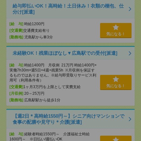
給与即払いOK！高時給！土日休み！衣類の梱包、仕
分け[派遣]
[給 与]
時給1200円
[交通費]
交通費支給有り
気になる！
[勤務地]
児島駅から車3分
未経験OK！残業ほぼなし▼広島駅での受付[派遣]
[給 与]
時給1400円 月収例 21万円 時給1400円×
実働7h30m×週5日×4週+残業5h ※月収例を保証す
るものではありません。※給与即受取りサービス利
用可（利用条件有）
気になる！
[交通費]
1ヶ月3万円を上限として実費支給
[月収例]
20～25万円
[勤務地]
広島駅駅から徒歩1分
【週2日＊高時給1550円～】シニア向けマンションで
食事の配膳や見守り＊介護[派遣]
[給 与]
経験者時給1550円～ 介護福祉士時給
1600円～ ※日払い/週払いOK