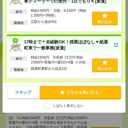
車ディーラーでの受付・1日でもＯＫ[派遣]
シェア
ツイート
ブックマーク
時給1300円 ・日額：9,100円（時給
給与
1,300円×7時間）
広駅から徒歩9分
気になる!
勤務地
あなたの閲覧履歴からの
おすすめ
17時まで＊未経験OK！残業ほぼなし▼紙屋
町東で一般事務[派遣]
【単発】呉市広／8／8・9・22・23日＊自動車ディー
時給1500円 月収例 21万円 時給
給与
ラーでの受付・1日でもＯＫ[派遣]
1500円×実働7h×週5日×4週 ※月収例
を保証するものではありません。※給
紙屋町東駅から徒歩2分
気になる!
勤務地
[給 与]
時給1300円 ・日額：9,100円（時給1,300
与即受取りサービス利用可（利用条件
円×7時間）
有）
[交通費]
・自転車通勤可 ・車通勤可(駐車場無料)
気になる！
[勤務地]
広駅から徒歩9分
スキップ
どちらも気になる！
17時まで＊未経験OK！残業ほぼなし▼紙屋町東で一
しばらく表示しない
般事務[派遣]
[給 与]
時給1500円 月収例 21万円 時給1500円×
実働7h×週5日×4週 ※月収例を保証するものではあ
りません。※給与即受取りサービス利用可（利用条