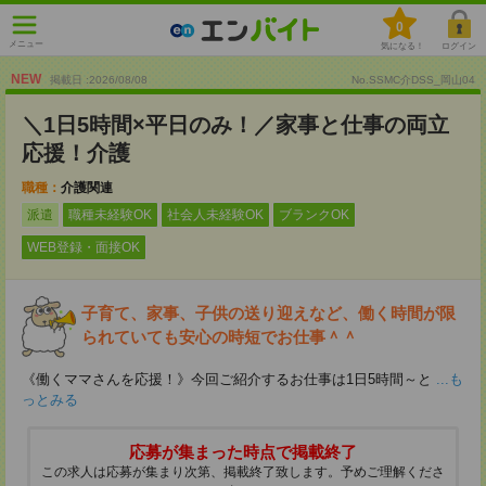
0
メニュー
気になる！
ログイン
NEW
掲載日 :2026
/
08
/
08
No.SSMC介DSS_岡山04
＼1日5時間×平日のみ！／家事と仕事の両立
応援！介護
職種：
介護関連
派遣
職種未経験OK
社会人未経験OK
ブランクOK
WEB登録・面接OK
子育て、家事、子供の送り迎えなど、働く時間が限
られていても安心の時短でお仕事＾＾
《働くママさんを応援！》今回ご紹介するお仕事は1日5時間～と
...も
っとみる
応募が集まった時点で掲載終了
この求人は応募が集まり次第、掲載終了致します。予めご理解くださ