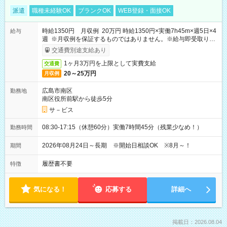
派遣
職種未経験OK
ブランクOK
WEB登録・面接OK
時給1350円 月収例 20万円 時給1350円×実働7h45m×週5日×4
給与
週 ※月収例を保証するものではありません。※給与即受取りサ
ービス利用可（利用条件有）
交通費別途支給あり
1ヶ月3万円を上限として実費支給
交通費
20～25万円
月収例
広島市南区
勤務地
南区役所前駅から徒歩5分
サ－ビス
08:30-17:15（休憩60分）実働7時間45分（残業少なめ！）
勤務時間
2026年08月24日～長期 ※開始日相談OK ※8月～！
期間
履歴書不要
特徴
気になる！
応募する
詳細へ
掲載日：2026.08.04