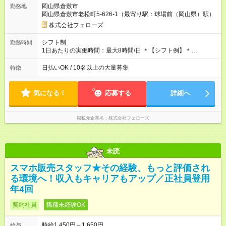
す。 ◎日払い・週払いもOK！※規定あり すぐに働きたい、稼ぎ
岡山県倉敷市
勤務地
たいという人もいると思います。このあたりは柔軟に対応する
岡山県倉敷市老松町5-626-1（最寄り駅：球場前（岡山県）駅）
ので、お気軽にご相談ください！ ※2ヶ月の試用期間がありま
す。その間の給与・待遇に変更はありません。 【試用期間】試
株式会社フェローズ
用期間あり 試用期間の長さ：2ヶ月 雇用形態、給与は本採用時
と同じです。
シフト制
勤務時間
1日あたりの実働時間：最大8時間/日 ＊【シフト例】＊
(1) 10:00～19:00 (2) 11:00～20:00 (3) 12:00～21:00 など ◎
いずれも実働8時間・休憩1時間です。中抜けシフトなどはあり
日払いOK / 10名以上の大量募集
特徴
ません。 ◎残業は少なく、月10時間未満です。「残業代で稼ぎ
たい」などあれば相談に応じますのでおっしゃってください！
気になる！
応募する
詳細へ
掲載元企業名
株式会社フェローズ
未読
スマホ販売スタッフ★その経験、もっと評価され
る環境へ！収入もキャリアもアップ／正社員登用
年4回
契約社員
職種未経験OK
時給1,450円～1,650円
給与