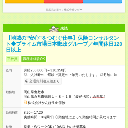
ト例＞ ▼日勤 ※実働7.5時間、休憩1時間 6：30～15：00 8：
30～17：00 11：00～19：30 13：00～21：30 ▼夜勤 ※実働
10時間、休憩2時間。月5回～6回あります。 21：00～翌9：00
掲載元企業名
株式会社シダー
残業月平均10～20時間程度
未読
【地域の”安心”をつむぐ仕事】保険コンサルタン
ト◆プライム市場日本郵政グループ／年間休日120
日以上
正社員
職種未経験OK
月給256,800円～310,350円
給与
◎ご入社時のご経験で算定の上確定いたします。 ◎月給に加え
て、諸手当（残業手当・住居手当・扶養手当・営業手当など）
交通費別途支給あり
+賞与年2回を支給します。 ◎諸手当については通勤・住居・扶
養などの状況により支給金額を決定いたします。 ◎試用期間6ヶ
岡山県倉敷市
勤務地
月あり。待遇に変更はありません。 ◎実績に応じた営業手当が
岡山県倉敷市鶴形１－８－１５（最寄り駅：
倉敷駅
）
別途支給されます。 【試用期間】試用期間あり 試用期間の長
さ：6ヶ月 雇用形態、給与は本採用時と同じです。
株式会社かんぽ生命保険
8:20～17:20
勤務時間
実働時間：8時間/日 ◎勤務地によって勤務時間が異なります
（8：20～17：20、8：50～17：50など） ◎残業時間は月平均
9.4時間です。
副業・WワークOK / 10名以上の大量募集
特徴