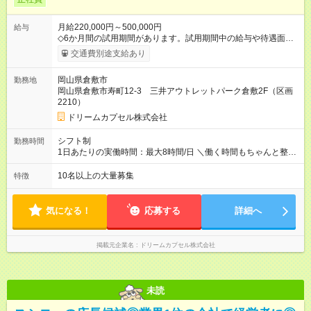
月給220,000円～500,000円
給与
◇6か月間の試用期間があります。試用期間中の給与や待遇面に
変更はありません。 ✅ 残業代は全額支給！ ✅ 営業手当・出張手
交通費別途支給あり
当も支給！ ✅ 昇給あり（年1回）⇒昨年は平均5％UP♪ ✅ 賞与あ
り（年2回／昨年実績：3ヶ月分！） ✅ 特別賞与の支給実績もア
岡山県倉敷市
勤務地
リ
岡山県倉敷市寿町12-3 三井アウトレットパーク倉敷2F（区画
2210）
ドリームカプセル株式会社
シフト制
勤務時間
1日あたりの実働時間：最大8時間/日 ＼働く時間もちゃんと整っ
てます！／ 【シフト例】
10名以上の大量募集
特徴
気になる！
応募する
詳細へ
掲載元企業名
ドリームカプセル株式会社
未読