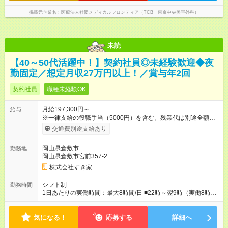
掲載元企業名
医療法人社団メディカルフロンティア（TCB 東京中央美容外科）
未読
【40～50代活躍中！】契約社員◎未経験歓迎◆夜
勤固定／想定月収27万円以上！／賞与年2回
契約社員
職種未経験OK
月給197,300円～
給与
※一律支給の役職手当（5000円）を含む。残業代は別途全額支
給。 ※深夜勤務手当は、残業時間等により変動します。 ※想定
交通費別途支給あり
月収27万円以上 ※最大4回昇給のチャンスあり ※賞与年2回支給
【試用期間】試用期間なし
岡山県倉敷市
勤務地
岡山県倉敷市宮前357-2
株式会社すき家
シフト制
勤務時間
1日あたりの実働時間：最大8時間/日 ■22時～翌9時（実働8時
間） ※上記はあくまでも一例です。店舗により、時間が前後す
る場合・残業がある場合があります。 ★0時～9時は必ず2名以上
気になる！
のシフトを組んでいます。 ★各店舗のサポートのために本社に
応募する
詳細へ
「24時間対応」の専門部署があります。