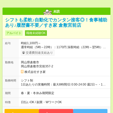
未読
シフトも柔軟♪自動化でカンタン接客◎！食事補助
あり♪履歴書不要／すき家 倉敷宮前店
アルバイト
職種未経験OK
時給1,100円～
給与
通常時給（5時～22時）：1170円 深夜時給（22時～翌5時）：
1463円 高校生時給：1100円 【特別手当】早朝手当（5：00-9：
交通費別途支給あり
00）時給+150円 【試用期間】試用期間あり 試用期間の長さ：1
ヶ月 雇用形態、給与は本採用時と同じです。 試用期間の実態は
岡山県倉敷市
勤務地
30日（※条件変更なし）ですが、切り上げで一ヶ月とさせてい
岡山県倉敷市宮前357-2
ただきます。 研修制度あり：15時間(研修中も同時給）
株式会社すき家
シフト制
勤務時間
1日あたりの実働時間：最大8時間/日 0:00-24:00 週2日～・1日
2h～OK ＜シフト例＞ 〇朝帯 5:00-9:00 〇昼帯 9:00-14:00 〇午
後帯 14:00-18:00 〇夜帯 18:00-22:00 〇深夜帯 22:00-翌5:00 基
春・夏・冬休み期間限定
期間
本は固定シフトですが家庭の都合などイレギュラーには対応し
ます♪
日払いOK / 副業・WワークOK
特徴