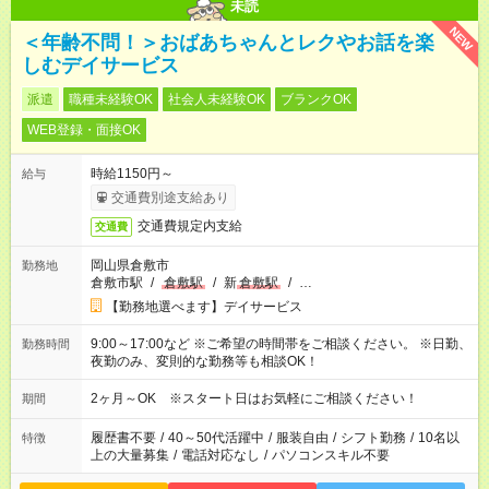
未読
NEW
＜年齢不問！＞おばあちゃんとレクやお話を楽
しむデイサービス
派遣
職種未経験OK
社会人未経験OK
ブランクOK
WEB登録・面接OK
時給1150円～
給与
交通費別途支給あり
交通費規定内支給
交通費
岡山県倉敷市
勤務地
倉敷市駅
/
倉敷駅
/
新
倉敷駅
/
…
【勤務地選べます】デイサービス
9:00～17:00など ※ご希望の時間帯をご相談ください。 ※日勤、
勤務時間
夜勤のみ、変則的な勤務等も相談OK！
2ヶ月～OK ※スタート日はお気軽にご相談ください！
期間
履歴書不要
/
40～50代活躍中
/
服装自由
/
シフト勤務
/
10名以
特徴
上の大量募集
/
電話対応なし
/
パソコンスキル不要