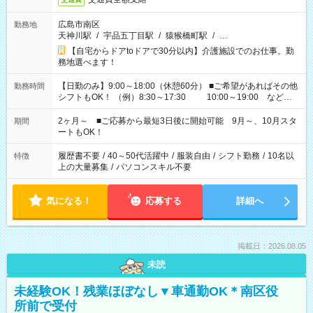
広島市南区
勤務地
天神川駅
/
宇品五丁目駅
/
猿猴橋町駅
/
…
【自宅からドアtoドアで30分以内】介護施設でのお仕事。勤
務地選べます！
【日勤のみ】9:00～18:00（休憩60分） ■ご希望があればその他
勤務時間
シフトもOK！ （例）8:30～17:30 10:00～19:00 など
「家族とお休みを合わせたい」 「できれば残業はしたくない」
など、あなたのご希望に沿ったお仕事をご紹介します！ ※Wワ
2ヶ月～ ■ご応募から最短3日後に開始可能 9月～、10月スタ
期間
ーク希望の方へ 今ご覧のお仕事で希望する勤務時間と、もう1つ
ートもOK！
のお仕事の勤務時間。 合計で週40時間を超える場合は応募でき
ません
履歴書不要
/
40～50代活躍中
/
服装自由
/
シフト勤務
/
10名以
特徴
上の大量募集
/
パソコンスキル不要
気になる！
応募する
詳細へ
掲載日：2026.08.05
未読
未経験OK！残業ほぼなし▼車通勤OK＊南区役
所前で受付