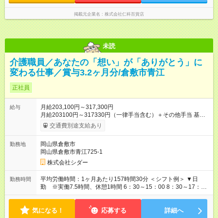
掲載元企業名
株式会社仁科百貨店
未読
介護職員／あなたの「想い」が「ありがとう」に
変わる仕事／賞与3.2ヶ月分/倉敷市青江
正社員
月給203,100円～317,300円
給与
月給203100円～317330円（⼀律⼿当含む）＋その他⼿当 基本
給 140,900～247,630円 ※基本給は介護以外の業種やパート経験
交通費別途支給あり
も反映いたします。 ※⼀律⼿当には、下記3つを含みます □加給
手当：11,500円～19,000円 □処遇改善手当：35700円 □職務⼿
岡山県倉敷市
勤務地
当:15,000円 【 その他⼿当・インセンティブ 】 ■住宅⼿当（世
岡山県倉敷市青江725-1
帯主のみ） 10,000円 （関東圏15,000円） ■家族⼿当：配偶者
10,000円、⼦ども4,000円 ■夜勤⼿当：2,000円 ■資格⼿当：
株式会社シダー
10,000円（介護福祉⼠・社会福祉⼠・社会福祉主事）
2,000円（実務者研修） ■通勤⼿当：上限
平均労働時間：1ヶ月あたり157時間30分 ＜シフト例＞ ▼日
勤務時間
24,000円/⽉ 、関東圏30,000円/月 ■賞与3.2ヶ月分（年２回） ■
勤 ※実働7.5時間、休憩1時間 6：30～15：00 8：30～17：00
社内試験合格手当 2000円～5000円 ■処遇改善賞与あり（実績
11：00～19：30 13：00～21：30 ▼夜勤 ※実働10時間、休憩
80,000円⽀給） ※処遇改善手当総支給は508400円 【試用期
2時間。月5回～6回あります。 21：00～翌9：00 残業月平均10
間】試用期間あり 試用期間の長さ：3ヶ月 雇用形態、給与は本
気になる！
～20時間程度 平均労働時間：1ヶ月あたり157時間30分 ＜シフ
応募する
詳細へ
採用時と同じです。