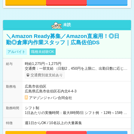
未読
＼Amazon Ready募集／Amazon直雇用！◎日
勤◎倉庫内作業スタッフ｜広島佐伯DS
アルバイト
職種未経験OK
時給1,275円～1,275円
給与
交通費：一部支給 （日額2，450円を上限に、出勤日数に応じて
実費支給） ※22:00～翌5:00までは時給25%UP！ ■給与前払い
交通費別途支給あり
制度あり ※前払い額の上限あり、手数料無料（Amazon負担）
そのほか所定の条件が適用されます 【試用期間】試用期間なし
広島市佐伯区
勤務地
広島県広島市佐伯区石内北4-4-3
アマゾンジャパン合同会社
シフト制
勤務時間
1日あたりの実働時間：最大8時間/日 シフト例 ・12時～15時 入
社後、就業可能シフトをご確認の上、申請してください。
週1日からOK / 10名以上の大量募集
特徴