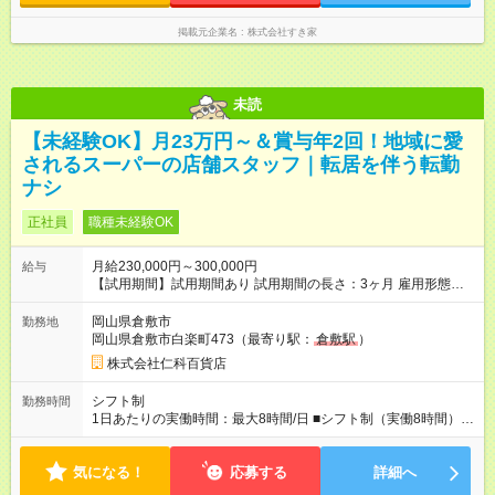
掲載元企業名
株式会社すき家
未読
【未経験OK】月23万円～＆賞与年2回！地域に愛
されるスーパーの店舗スタッフ｜転居を伴う転勤
ナシ
正社員
職種未経験OK
月給230,000円～300,000円
給与
【試用期間】試用期間あり 試用期間の長さ：3ヶ月 雇用形態、
給与は本採用時と同じです。
岡山県倉敷市
勤務地
岡山県倉敷市白楽町473（最寄り駅：
倉敷駅
）
株式会社仁科百貨店
シフト制
勤務時間
1日あたりの実働時間：最大8時間/日 ■シフト制（実働8時間）
【1】7：00～16：00 【2】8：00～17：00 【3】9：00～18：
00 ◎残業は月平均12時間です。
気になる！
応募する
詳細へ