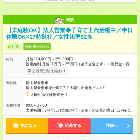
未読
【未経験OK】法人営業◆子育て世代活躍中／半日
休暇OK×17時退社／女性比率92％
正社員
職種未経験OK
月給210,000円～250,000円
給与
固定給制 月給21万円～25万円（諸手当含まず）＋報奨金＋賞与
年2回 ※能力により異なる。 ★平均月収46万7000円（2024年度
交通費別途支給あり
実績） ※上記には賞与は含まれていません。 ◆入社前に行なわ
れる研修（１日あたり6時間、３週間実施）の受講手当は日給
岡山県倉敷市
勤務地
8000円です（※最低賃金以上を支給） 【試用期間】試用期間あ
岡山県倉敷市老松町2-7-2 太陽生命倉敷ビル4Ｆ
り 試用期間の長さ：6ヶ月 雇用形態、給与は本採用時と同じで
す。
大同生命保険株式会社
9:00～17:00
勤務時間
実働時間：7時間/日 (実働7時間) ※多くの企業の窓口は17時に閉
まるため、夜遅くまでの営業はありません。定時に退社する社
員が多いです。 ※正式入社前、毎月10日頃から3週間の研修を実
気になる！
施。勤務時間は10：00～17：00（休憩1時間）。資格獲得のた
応募する
詳細へ
めの基本知識を学びます。