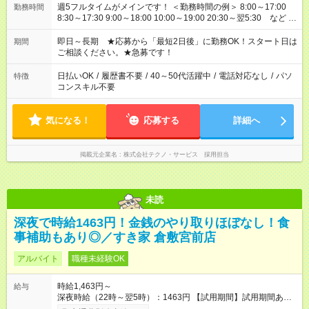
週5フルタイムがメインです！ ＜勤務時間の例＞ 8:00～17:00
勤務時間
8:30～17:30 9:00～18:00 10:00～19:00 20:30～翌5:30 など ★
その他にも勤務時間多数！ 日勤のみ、残業なし、交替制など
ご希望を教えてください！
即日～長期 ★応募から「最短2日後」に勤務OK！スタート日は
期間
ご相談ください。★急募です！
日払いOK
/
履歴書不要
/
40～50代活躍中
/
電話対応なし
/
パソ
特徴
コンスキル不要
気になる！
応募する
詳細へ
掲載元企業名
株式会社テクノ・サービス 採用担当
未読
深夜で時給1463円！金銭のやり取りほぼなし！食
事補助もあり◎／すき家 倉敷宮前店
アルバイト
職種未経験OK
時給1,463円～
給与
深夜時給（22時～翌5時）：1463円 【試用期間】試用期間あり
試用期間の長さ：1ヶ月 雇用形態、給与は本採用時と同じです。