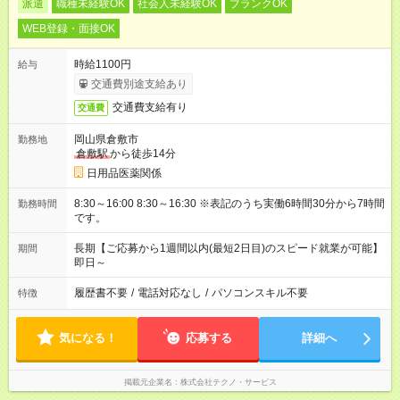
派遣
職種未経験OK
社会人未経験OK
ブランクOK
WEB登録・面接OK
時給1100円
給与
交通費別途支給あり
交通費支給有り
交通費
岡山県倉敷市
勤務地
倉敷駅
から徒歩14分
日用品医薬関係
8:30～16:00 8:30～16:30 ※表記のうち実働6時間30分から7時間
勤務時間
です。
長期【ご応募から1週間以内(最短2日目)のスピード就業が可能】
期間
即日～
履歴書不要
/
電話対応なし
/
パソコンスキル不要
特徴
気になる！
応募する
詳細へ
掲載元企業名
株式会社テクノ・サービス