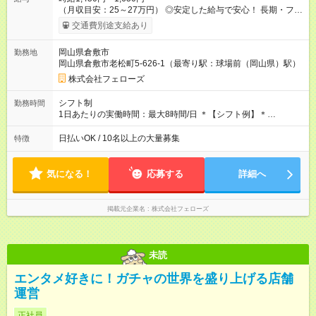
（月収目安：25～27万円） ◎安定した給与で安心！ 長期・フル
タイムで勤務いただける方にお越しいただきたいと思っていま
交通費別途支給あり
す。シフトが削られることはないので、安定した給与が入りま
す。 ◎日払い・週払いもOK！※規定あり すぐに働きたい、稼ぎ
岡山県倉敷市
勤務地
たいという人もいると思います。このあたりは柔軟に対応する
岡山県倉敷市老松町5-626-1（最寄り駅：球場前（岡山県）駅）
ので、お気軽にご相談ください！ ※2ヶ月の試用期間がありま
す。その間の給与・待遇に変更はありません。 【試用期間】試
株式会社フェローズ
用期間あり 試用期間の長さ：2ヶ月 雇用形態、給与は本採用時
と同じです。
シフト制
勤務時間
1日あたりの実働時間：最大8時間/日 ＊【シフト例】＊
(1) 10:00～19:00 (2) 11:00～20:00 (3) 12:00～21:00 など ◎
いずれも実働8時間・休憩1時間です。中抜けシフトなどはあり
日払いOK / 10名以上の大量募集
特徴
ません。 ◎残業は少なく、月10時間未満です。「残業代で稼ぎ
たい」などあれば相談に応じますのでおっしゃってください！
気になる！
応募する
詳細へ
掲載元企業名
株式会社フェローズ
未読
エンタメ好きに！ガチャの世界を盛り上げる店舗
運営
正社員