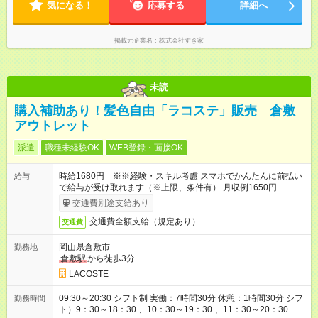
気になる！
応募する
詳細へ
掲載元企業名
株式会社すき家
未読
購入補助あり！髪色自由「ラコステ」販売 倉敷
アウトレット
派遣
職種未経験OK
WEB登録・面接OK
時給1680円 ※※経験・スキル考慮 スマホでかんたんに前払い
給与
で給与が受け取れます（※上限、条件有） 月収例1650円
×7.5h×20日＝247500円想定
交通費別途支給あり
交通費全額支給（規定あり）
交通費
岡山県倉敷市
勤務地
倉敷駅
から徒歩3分
LACOSTE
09:30～20:30 シフト制 実働：7時間30分 休憩：1時間30分 シフ
勤務時間
ト）9：30～18：30 、10：30～19：30 、11：30～20：30