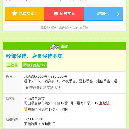
気になる！
応募する
詳細へ
掲載元企業名
株式会社かんぽ生命保険
未読
幹部候補、店長候補募集
正社員
職種未経験OK
月給365,000円～385,000円
給与
週休２日制、残業有り、深夜手当、運転手当、通信手当、週末
出勤手当、普通自動車免許要、社用車貸与、日払い、寮完備、
交通費別途支給あり
研修期間3ヶ月～6ヶ月（期間中の条件に変更なし）
岡山県倉敷市
勤務地
岡山県倉敷市阿知2丁目17番1号（最寄り駅：JR
倉敷駅
）
有限会社倉敷レジャー開発
17:30～2:30
勤務時間
実働時間：８時間/日