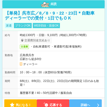
未読
【単発】呉市広／8／8・9・22・23日＊自動車
ディーラーでの受付・1日でもＯＫ
派遣
ブランクOK
WEB登録・面接OK
時給1300円 ・日額：9,100円（時給1,300円×7時間）
給与
交通費別途支給あり
・自転車通勤可 ・車通勤可(駐車場無料)
交通費
広島県呉市
勤務地
広駅から徒歩9分
ディーラー
10：00～18：00（休憩60分/実働7時間）
勤務時間
8/8(土)、8/9(日)、22日(土)、23日(日)の期間限定 1日のみも歓
期間
迎！
履歴書不要
/
40～50代活躍中
/
服装自由
特徴
気になる！
応募する
詳細へ