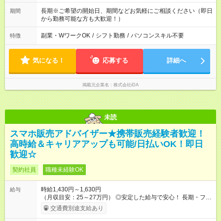
長期※ご希望の開始日、期間などお気軽にご相談ください（即日
期間
から勤務可能な方も大歓迎！）
副業・WワークOK
/
シフト勤務
/
パソコンスキル不要
特徴
気になる！
応募する
詳細へ
掲載元企業名
株式会社iDA
未読
スマホ販売アドバイザー★携帯販売経験者歓迎！
高時給＆キャリアアップも可能/日払いOK！即日
歓迎☆
契約社員
職種未経験OK
時給1,430円～1,630円
給与
（月収目安：25～27万円） ◎安定した給与で安心！ 長期・フル
タイムで勤務いただける方にお越しいただきたいと思っていま
交通費別途支給あり
す。シフトが削られることはないので、安定した給与が入りま