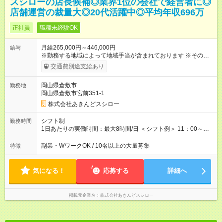
スシローの店長候補◎業界1位の会社で経営者に◎
店舗運営の裁量大◎20代活躍中◎平均年収696万
正社員
職種未経験OK
月給265,000円～446,000円
給与
※勤務する地域によって地域手当が含まれております ※その他ブ
ロック外勤務手当を支給。1分単位での残業代（100％支給）や
交通費別途支給あり
年3回の賞与、諸手当も別途支給します。 ＜月給例＞ 【例1】転
勤のない「エリア限定勤務制度」の場合 東京23区内勤務の場
岡山県倉敷市
勤務地
合：月給28万円＋残業代・諸手当 ※地域手当2万円が含まれま
岡山県倉敷市宮前351-1
す。 【例2】転居可能の「ブロック限定勤務制度」の場合 ブロ
ック外東京23区内勤務の場合：月給29万5000円＋残業代・諸手
株式会社あきんどスシロー
当 ※地域手当2万円やブロック外勤務手当1万5000円が含まれま
す。 ＜水準以上の収入を得られる環境！＞ 全社員の平均年収は
シフト制
勤務時間
603万円（平均月給38万9000円／2025年度実績）で、店長の平
1日あたりの実働時間：最大8時間/日 ＜シフト例＞ 11：00～
均年収は696万円（平均月給43万9000円／2025年度実績）。 さ
20：00、12：00～21：00、15：00～24：00 ※1ヶ月単位の変
らに自己負担額2万円の寮や各種手当があるため「前職より貯金
形労働時間制（週平均実働40時間） ◎残業は月30h程度。1店舗
副業・WワークOK / 10名以上の大量募集
特徴
できている」と話す社員が多くいます！ 【試用期間】試用期間
に複数社員が配属されるためシフトを調整しやすいのが特徴。
あり 試用期間の長さ：3ヶ月 雇用形態、給与は本採用時と同じ
出勤前にジムに通う社員も多くいま す。繁忙期以外は1日通して
です。
働くことがほぼありません！
気になる！
応募する
詳細へ
掲載元企業名
株式会社あきんどスシロー