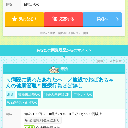
日払いOK
特徴
気になる！
応募する
詳細へ
掲載元企業名
有限会社倉敷レジャー開発
あなたの閲覧履歴からのオススメ
掲載日：2026.08.07
未読
＼病院に疲れたあなたへ！／施設でおばあちゃ
んの健康管理＊医療行為ほぼ無し
派遣
職種未経験OK
社会人未経験OK
ブランクOK
WEB登録・面接OK
時給2100円～ ■週払いOK ■日収1万6800円以上
給与
交通費別途支給あり
交通費全額支給
交通費