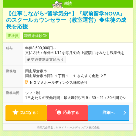
未読
【仕事しながら“留学気分”】『駅前留学NOVA』
のスクールカウンセラー（教室運営）◆生徒の成
長を応援
正社員
職種未経験OK
年俸3,600,000円～
給与
支払方法：年俸の1/12を毎月支給 上記額にはみなし残業代を含
みます。※超過分は全額支給いたします。 みなし残業代 30,000
交通費別途支給あり
円／月 みなし残業時間 15時間／月 ★頑張りが収入に直結！イン
センティブ。 ―――――――――――― 校舎の目標達成度な
岡山県倉敷市
勤務地
ど、成果に応じて年2回インセンティブを支給します。一般職の
岡山県倉敷市阿知１丁目１－１ さんすて倉敷 ２F
社員が、半期で20～30万円のインセンティブを手にした実績
も。頑張りが目に見える形で収入に還元されるため、高いモチ
ＮＯＶＡホールディングス株式会社
ベーションで仕事に取り組めます。 ★毎月チャンスあり！スピ
ーディな昇格。 ―――――――――――― 年1回の査定に加
シフト制
勤務時間
え、毎月、現場の管理職が優秀な人材を役員に推薦する制度が
1日あたりの実働時間：最大8時間/日 9：30～21：30の間でシフ
あります。実力が認められれば、年度の途中でも昇格。実際、
ト制 ［ シフト例 ］ ・平日⇒12：30-21：30 ・土日祝⇒10：00-
入社2～3年目でサブマネージャーへ、20代で管理職へとキャリ
19：00 ★自分のペースで進めやすい！
アアップするケースも珍しくありません。 【試用期間】試用期
気になる！
―――――――――――― 一校舎を一人で担当する場合も多い
応募する
詳細へ
間あり 試用期間の長さ：1ヶ月 ※ 雇用形態と給与に、本採用時
ので、スケジュール管理はあなた次第。「今日は定時で帰っ
と異なる部分があります。 雇用形態：インターンシップ 給与：
て、明日に備えよう」など、調整しやすい環境です。
時給 1,400円以上 ※月途中での入社の場合、その月の月末までは
掲載元企業名
ＮＯＶＡホールディングス株式会社
インターンとして勤務になります。