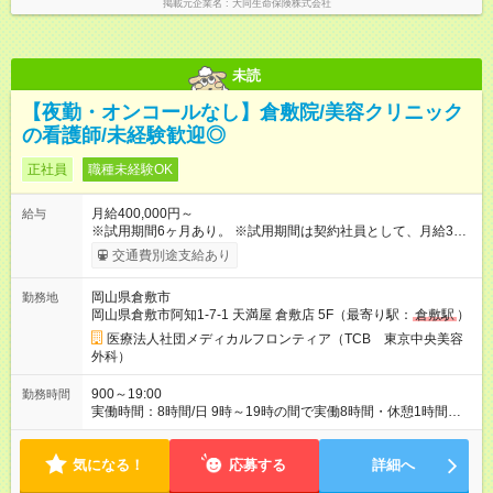
掲載元企業名
大同生命保険株式会社
未読
【夜勤・オンコールなし】倉敷院/美容クリニック
の看護師/未経験歓迎◎
正社員
職種未経験OK
月給400,000円～
給与
※試用期間6ヶ月あり。 ※試用期間は契約社員として、月給35万
円＋各種手当となります。 ※想定年収には賞与+インセンティブ
交通費別途支給あり
を含みます。 ◆インセンティブ 月平均40，317円 ◆平均給与
440，317円 ◆残業手当は1分単位で全額支給 【試用期間】試用
岡山県倉敷市
勤務地
期間あり 試用期間の長さ：6ヶ月 ※ 雇用形態と給与に、本採用
岡山県倉敷市阿知1-7-1 天満屋 倉敷店 5F（最寄り駅：
倉敷駅
）
時と異なる部分があります。 雇用形態：中途採用（契約社員）
給与：月給 350,000円以上
医療法人社団メディカルフロンティア（TCB 東京中央美容
外科）
900～19:00
勤務時間
実働時間：8時間/日 9時～19時の間で実働8時間・休憩1時間
【残業ほぼ無し！】 残業月平均2.2634時間のため、ほぼ毎日定
時で退勤♪ ディナーの予定を入れたり、買い物にも◎
気になる！
応募する
詳細へ