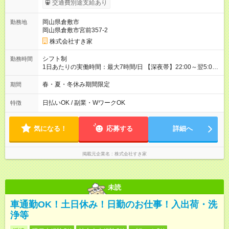
交通費別途支給あり
試用期間の実態は30日（※条件変更なし）ですが、切り上げで
一ヶ月とさせていただきます。 研修制度あり：15時間(研修中も
岡山県倉敷市
勤務地
同時給）
岡山県倉敷市宮前357-2
株式会社すき家
シフト制
勤務時間
1日あたりの実働時間：最大7時間/日 【深夜帯】22:00～翌5:00
週2日～・1日2h～OK◎ ※22:00から翌5:00までは18歳以上の方
のみ勤務可能です（18歳未満の深夜業務禁止のため） ★深夜で
春・夏・冬休み期間限定
期間
も安心して働けます★ すき家では、ワンオペを禁止していま
す。 必ず、2名以上での勤務を行いますので、安心して働けま
日払いOK / 副業・WワークOK
特徴
す。
気になる！
応募する
詳細へ
掲載元企業名
株式会社すき家
未読
車通勤OK！土日休み！日勤のお仕事！入出荷・洗
浄等