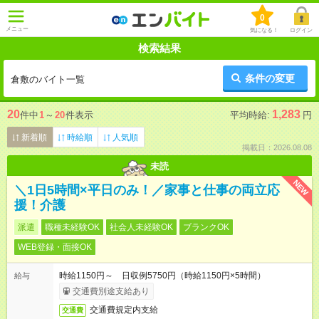
0
メニュー
気になる！
ログイン
検索結果
条件の変更
倉敷のバイト一覧
20
1,283
件中
1
～
20
件表示
平均時給:
円
新着順
時給順
人気順
掲載日：2026.08.08
未読
NEW
＼1日5時間×平日のみ！／家事と仕事の両立応
援！介護
派遣
職種未経験OK
社会人未経験OK
ブランクOK
WEB登録・面接OK
時給1150円～ 日収例5750円（時給1150円×5時間）
給与
交通費別途支給あり
交通費規定内支給
交通費