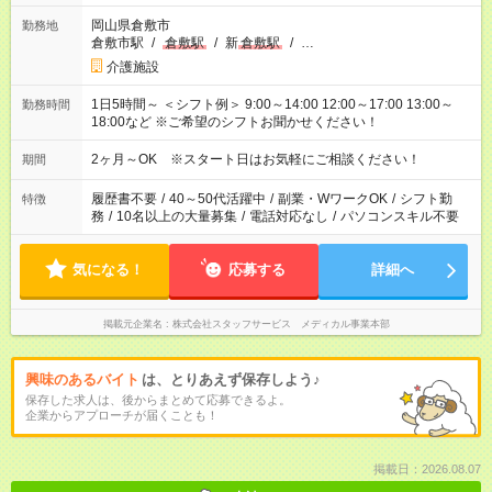
岡山県倉敷市
勤務地
倉敷市駅
/
倉敷駅
/
新
倉敷駅
/
…
介護施設
1日5時間～ ＜シフト例＞ 9:00～14:00 12:00～17:00 13:00～
勤務時間
18:00など ※ご希望のシフトお聞かせください！
2ヶ月～OK ※スタート日はお気軽にご相談ください！
期間
履歴書不要
/
40～50代活躍中
/
副業・WワークOK
/
シフト勤
特徴
務
/
10名以上の大量募集
/
電話対応なし
/
パソコンスキル不要
気になる！
応募する
詳細へ
掲載元企業名
株式会社スタッフサービス メディカル事業本部
興味のあるバイト
は、とりあえず保存しよう♪
保存した求人は、後からまとめて応募できるよ。
企業からアプローチが届くことも！
掲載日：2026.08.07