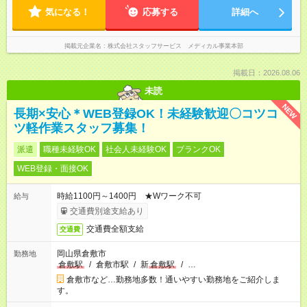
気になる！
応募する
詳細へ
掲載元企業名
株式会社スタッフサービス メディカル事業本部
掲載日：2026.08.06
未読
NEW
長期×安心＊WEB登録OK！未経験歓迎〇コツコ
ツ軽作業スタッフ募集！
派遣
職種未経験OK
社会人未経験OK
ブランクOK
WEB登録・面接OK
時給1100円～1400円 ★Wワーク不可
給与
交通費別途支給あり
交通費全額支給
交通費
岡山県倉敷市
勤務地
倉敷駅
/
倉敷市駅
/
新
倉敷駅
/
…
倉敷市など…勤務地多数！通いやすい勤務地をご紹介しま
す。