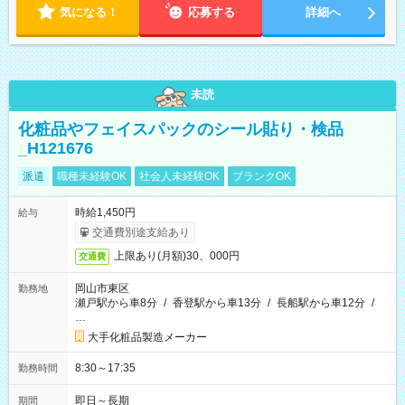
気になる！
応募する
詳細へ
未読
化粧品やフェイスパックのシール貼り・検品
_H121676
派遣
職種未経験OK
社会人未経験OK
ブランクOK
時給1,450円
給与
交通費別途支給あり
上限あり(月額)30、000円
交通費
岡山市東区
勤務地
瀬戸駅から車8分
/
香登駅から車13分
/
長船駅から車12分
/
…
大手化粧品製造メーカー
8:30～17:35
勤務時間
即日～長期
期間