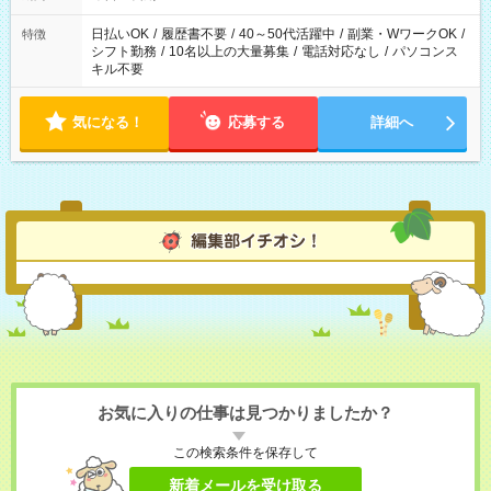
日払いOK
/
履歴書不要
/
40～50代活躍中
/
副業・WワークOK
/
特徴
シフト勤務
/
10名以上の大量募集
/
電話対応なし
/
パソコンス
キル不要
気になる！
応募する
詳細へ
お気に入りの仕事は見つかりましたか？
この検索条件を保存して
新着メールを受け取る