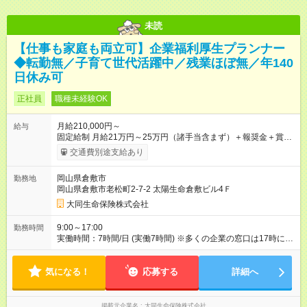
未読
【仕事も家庭も両立可】企業福利厚生プランナー
◆転勤無／子育て世代活躍中／残業ほぼ無／年140
日休み可
正社員
職種未経験OK
月給210,000円～
給与
固定給制 月給21万円～25万円（諸手当含まず）＋報奨金＋賞与
年2回 ※能力により異なる。 ★平均月収46万7000円（2024年度
交通費別途支給あり
実績） ※上記には賞与は含まれていません。 ◆入社前に行なわ
れる研修（１日あたり6時間、３週間実施）の受講手当は日給
岡山県倉敷市
勤務地
8000円です（※最低賃金以上を支給） 【試用期間】試用期間あ
岡山県倉敷市老松町2-7-2 太陽生命倉敷ビル4Ｆ
り 試用期間の長さ：6ヶ月 雇用形態、給与は本採用時と同じで
す。
大同生命保険株式会社
9:00～17:00
勤務時間
実働時間：7時間/日 (実働7時間) ※多くの企業の窓口は17時に閉
まるため、夜遅くまでの営業はありません。定時に退社する社
員が多いです。 ※正式入社前、毎月10日頃から3週間の研修を実
気になる！
施。勤務時間は10：00～17：00（休憩1時間）。資格獲得のた
応募する
詳細へ
めの基本知識を学びます。
掲載元企業名
大同生命保険株式会社