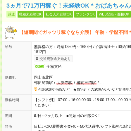
3ヵ月で71万円稼ぐ！未経験OK＊おばあちゃ
派遣
職種未経験OK
社会人未経験OK
ブランクOK
WEB登録・面接OK
【短期間でガッツリ稼ぐなら介護】 年齢・学歴不問＊
無資格の方：時給1350円～1687円 / 介護福祉士：時給160
給与
1812円
交通費別途支給あり
全額支給
交通費
岡山市北区
勤務地
郵便局前駅
/
大安寺駅
/
備前三門駅
/
…
介護施設や病院など ★自宅近くの施設がいいなど勤務地
【シフト例】 07:00～16:00 09:00～18:00 17:00
勤務時間
ください！
即日～2ヶ月以上 ■開始日の相談OK！
期間
日払いOK
/
履歴書不要
/
40～50代活躍中
/
シフト勤務
/
10名
特徴