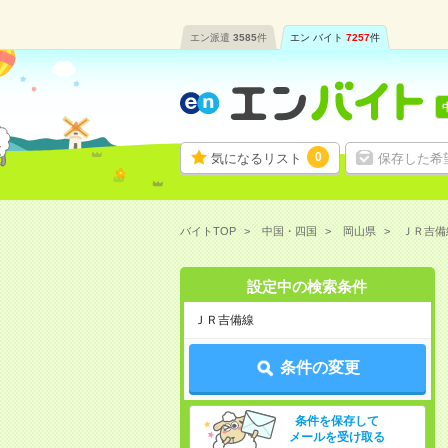
エン派遣
3585
件
エン バイト
7257
件
0
気になるリスト
保存した希
バイトTOP
中国・四国
岡山県
ＪＲ吉備
設定中の検索条件
ＪＲ吉備線
条件の変更
条件を保存して
メールを受け取る