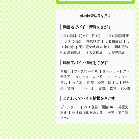
他の検索結果を見る
勤務地でバイト情報をさがす
ＪＲ山陽本線(神戸－門司)
ＪＲ山陽新幹線
ＪＲ芸備線
井原鉄道
ＪＲ伯備線
Ｊ
Ｒ津山線
岡山電気軌道東山線
岡山電気
軌道清輝橋線
ＪＲ赤穂線
ＪＲ宇野線
職種でバイト情報をさがす
事務・オフィスワーク系
販売・サービス・
営業系
クリエイティブ系
IT・エンジニ
ア系
技術系
医療・介護・福祉系
軽作
業・警備・イベント系
調査・教育・その他
こだわりでバイト情報をさがす
ブランクOK
WEB登録・面接OK
英語力
不要
交通費別途支給あり
既卒・第二新
卒OK