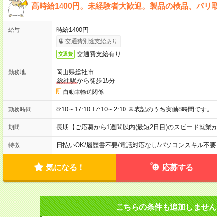
高時給1400円。未経験者大歓迎。製品の検品、バリ
時給1400円
給与
交通費別途支給あり
交通費支給有り
交通費
岡山県総社市
勤務地
総社駅
から徒歩15分
自動車輸送関係
8:10～17:10 17:10～2:10 ※表記のうち実働8時間です。
勤務時間
長期【ご応募から1週間以内(最短2日目)のスピード就業
期間
日払いOK
/
履歴書不要
/
電話対応なし
/
パソコンスキル不要
特徴
気になる！
応募する
こちらの条件も追加しません