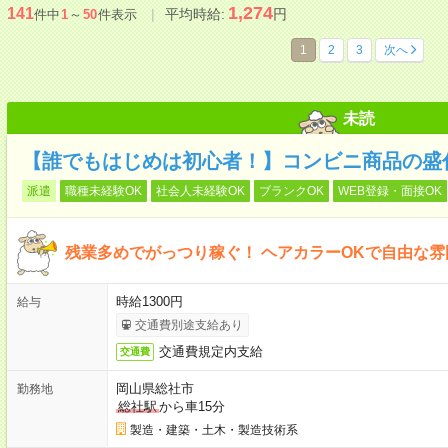
1,274
141
平均時給:
円
件中
1
～
50
件表示
1
2
3
次へ
未読
【誰でもはじめは初心者！】コンビニ商品の盛付
派遣
職種未経験OK
社会人未経験OK
ブランクOK
WEB登録・面接OK
残業多めでがっつり稼ぐ！ ヘアカラーOKで自由な
時給1300円
給与
交通費別途支給あり
交通費規定内支給
交通費
岡山県総社市
勤務地
総社駅
から車15分
製造・建築・土木・製造技術系