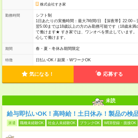
株式会社すき家
シフト制
勤務時間
1日あたりの実働時間：最大7時間/日 【深夜帯】22:00～翌5:
翌5:00までは18歳以上の方のみ勤務可能です（18歳未
て働けます★ すき家では、ワンオペを禁止しています。
心して働けます。
春・夏・冬休み期間限定
期間
日払いOK / 副業・WワークOK
特徴
気になる！
応募する
未読
給与即払いOK！高時給！土日休み！製品の検
派遣
職種未経験OK
社会人未経験OK
ブランクOK
WEB登録・面接OK