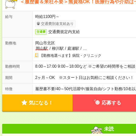
＜履歴書＆来社不要＞無資格OK！医療行為や介助は
時給1100円～
給与
交通費別途支給あり
交通費規定内支給
交通費
岡山市北区
勤務地
岡山駅
/
柳川駅
/
庭瀬駅
/
…
【勤務地選べます】病院・クリニック
8:00～17:00 9:00～18:00など ※ご希望の時間帯をご
勤務時間
2ヶ月～OK ※スタート日はお気軽にご相談ください！
期間
履歴書不要
/
40～50代活躍中
/
服装自由
/
シフト勤務
/
10名
特徴
気になる！
応募する
未読