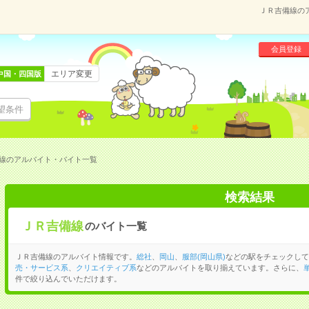
ＪＲ吉備線の
会員登録
エリア変更
中国・四国版
望条件
線のアルバイト・バイト一覧
検索結果
ＪＲ吉備線
のバイト一覧
ＪＲ吉備線のアルバイト情報です。
総社
、
岡山
、
服部(岡山県)
などの駅をチェックして
売・サービス系
、
クリエイティブ系
などのアルバイトを取り揃えています。さらに、
件で絞り込んでいただけます。