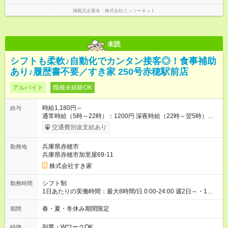
掲載元企業名
株式会社ニッソーネット
未読
シフトも柔軟♪自動化でカンタン接客◎！食事補助
あり♪履歴書不要／すき家 250号赤穂駅前店
アルバイト
職種未経験OK
時給1,180円～
給与
通常時給（5時～22時）：1200円 深夜時給（22時～翌5時）：
1565円 高校生時給：1180円 【特別手当】早朝手当（5：00-9：
交通費別途支給あり
00）時給+150円 【試用期間】試用期間あり 試用期間の長さ：1
ヶ月 雇用形態、給与は本採用時と同じです。 試用期間の実態は
兵庫県赤穂市
勤務地
30日（※条件変更なし）ですが、切り上げで一ヶ月とさせてい
兵庫県赤穂市加里屋69-11
ただきます。 研修制度あり：15時間(研修中も同時給）
株式会社すき家
シフト制
勤務時間
1日あたりの実働時間：最大8時間/日 0:00-24:00 週2日～・1日
2h～OK ＜シフト例＞ 〇朝帯 5:00-9:00 〇昼帯 9:00-14:00 〇午
後帯 14:00-18:00 〇夜帯 18:00-22:00 〇深夜帯 22:00-翌5:00 基
春・夏・冬休み期間限定
期間
本は固定シフトですが家庭の都合などイレギュラーには対応し
ます♪
副業・WワークOK
特徴