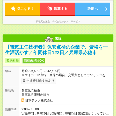
気になる！
応募する
詳細へ
掲載元企業名
株式会社テクノ・サービス
未読
【電気主任技術者】保安点検の企業で、資格を一
生涯活かす／年間休日122日／兵庫県赤穂市
契約社員
職種未経験OK
月給296,600円～342,600円
給与
※マイカーの直行・直帰の場合、交通費としてガソリン代を支給
します。 【試用期間】試用期間あり 試用期間の長さ：3ヶ月 雇
交通費別途支給あり
用形態、給与は本採用時と同じです。
兵庫県赤穂市
勤務地
兵庫県兵庫県赤穂市
日本テクノ株式会社
9:00～18:00
勤務時間
実働時間：8時間/日 実働時間：8時間/日 業務対応によってシフ