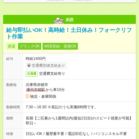
未読
給与即払いOK！高時給！土日休み！フォークリフ
ト作業
派遣
ブランクOK
WEB登録・面接OK
時給1400円
給与
交通費別途支給あり
交通費支給有り
交通費
兵庫県赤穂市
勤務地
播州赤穂駅
から車10分
物流・倉庫関係
7:30～16:30 ※表記のうち実働8時間です。
勤務時間
長期【ご応募から1週間以内(最短2日目)のスピード就業が可能】
期間
即日～
日払いOK
/
履歴書不要
/
電話対応なし
/
パソコンスキル不要
特徴