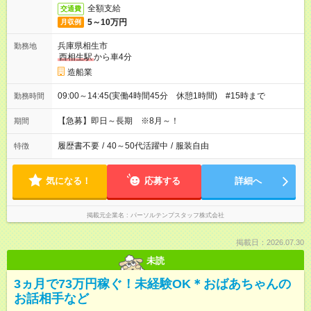
全額支給
交通費
5～10万円
月収例
兵庫県相生市
勤務地
西相生駅
から車4分
造船業
09:00～14:45(実働4時間45分 休憩1時間) #15時まで
勤務時間
【急募】即日～長期 ※8月～！
期間
履歴書不要
/
40～50代活躍中
/
服装自由
特徴
気になる！
応募する
詳細へ
掲載元企業名
パーソルテンプスタッフ株式会社
掲載日：2026.07.30
未読
3ヵ月で73万円稼ぐ！未経験OK＊おばあちゃんの
お話相手など