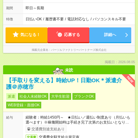
即日～長期
期間
日払いOK
/
履歴書不要
/
電話対応なし
/
パソコンスキル不要
特徴
気になる！
応募する
詳細へ
掲載元企業名
パーソルファクトリーパートナーズ株式会社
掲載日：2026.08.05
未読
NEW
【手取りを変える】時給UP！日勤OK＊派遣介
護＠赤穂市
派遣
社会人未経験OK
大学生歓迎
ブランクOK
WEB登録・面接OK
経験者：時給1450円～ ★日払い／週払い制度あり（月払いも
給与
選べます）※稼働開始時は手続き完了次第のお支払いとなりま
す。
交通費別途支給あり
交通費全額支給※規定有
交通費