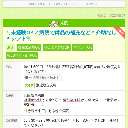
掲載元企業名
パーソルファクトリーパートナーズ株式会社
掲載日：2026.08.07
未読
NEW
＼未経験OK／病院で備品の補充など＊介助なし
＊シフト制
派遣
職種未経験OK
社会人未経験OK
ブランクOK
WEB登録・面接OK
時給1,500円／22時以降深夜割増時給1,875円★前払い制度あり
給与
（会社規定内）
交通費別途支給あり
別途規定支給
交通費
兵庫県赤穂市
勤務地
播州赤穂駅
から車5分
/
備前福河駅
から車16分
/
上郡駅から
車27分
/
…
赤穂市中広にある総合病院
15：30～23：00（休憩45分） ＊16：30からでもOK →相談し
勤務時間
てください！