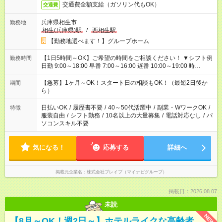
交通費全額支給（ガソリン代もOK）
交通費
兵庫県相生市
勤務地
相生(兵庫県)駅
/
西相生駅
【勤務地選べます！】グループホーム
【1日5時間～OK】ご希望の時間をご相談ください！ ▼シフト例
勤務時間
日勤 9:00～18:00 早番 7:00～16:00 遅番 10:00～19:00 時
短 10:00～15:00 上記はあくまで一例です。 「夕方までには帰宅
しておきたい」 「朝はゆっくりのスタートがいい」 「お昼の時
【急募】1ヶ月～OK！スタート日の相談もOK！（最短2日後か
期間
間を有効に使いたい」 など、ご希望があれば教えてください
ら）
ね。
日払いOK
/
履歴書不要
/
40～50代活躍中
/
副業・WワークOK
/
特徴
服装自由
/
シフト勤務
/
10名以上の大量募集
/
電話対応なし
/
パ
ソコンスキル不要
気になる！
応募する
詳細へ
掲載元企業名
株式会社ブレイブ（マイナビグループ）
掲載日：2026.08.07
未読
NEW
【8月～OK！週2日～】ホテルライクな高齢者