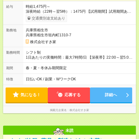
時給1,475円～
給与
深夜時給（22時～翌5時）：1475円 【試用期間】試用期間あり
試用期間の長さ：1ヶ月 雇用形態、給与は本採用時と同じです。
交通費別途支給あり
試用期間の実態は30日（※条件変更なし）ですが、切り上げで
一ヶ月とさせていただきます。 研修制度あり：15時間(研修中も
兵庫県相生市
勤務地
同時給）
兵庫県相生市垣内町1310-7
株式会社すき家
シフト制
勤務時間
1日あたりの実働時間：最大7時間/日 【深夜帯】22:00～翌5:00
週2日～・1日2h～OK◎ ※22:00から翌5:00までは18歳以上の方
のみ勤務可能です（18歳未満の深夜業務禁止のため） ★深夜で
春・夏・冬休み期間限定
期間
も安心して働けます★ すき家では、ワンオペを禁止していま
す。 必ず、2名以上での勤務を行いますので、安心して働けま
日払いOK / 副業・WワークOK
特徴
す。
気になる！
応募する
詳細へ
掲載元企業名
株式会社すき家
未読