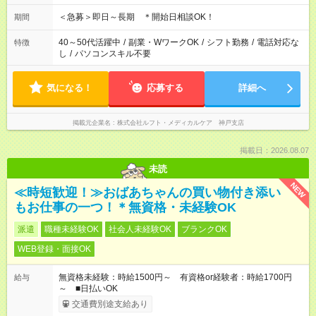
＜急募＞即日～長期 ＊開始日相談OK！
期間
40～50代活躍中
/
副業・WワークOK
/
シフト勤務
/
電話対応な
特徴
し
/
パソコンスキル不要
気になる！
応募する
詳細へ
掲載元企業名
株式会社ルフト・メディカルケア 神戸支店
掲載日：2026.08.07
未読
NEW
≪時短歓迎！≫おばあちゃんの買い物付き添い
もお仕事の一つ！＊無資格・未経験OK
派遣
職種未経験OK
社会人未経験OK
ブランクOK
WEB登録・面接OK
無資格未経験：時給1500円～ 有資格or経験者：時給1700円
給与
～ ■日払いOK
交通費別途支給あり