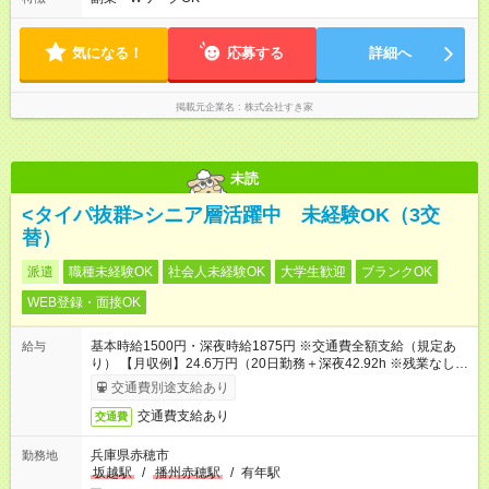
気になる！
応募する
詳細へ
掲載元企業名
株式会社すき家
未読
<タイパ抜群>シニア層活躍中 未経験OK（3交
替）
派遣
職種未経験OK
社会人未経験OK
大学生歓迎
ブランクOK
WEB登録・面接OK
基本時給1500円・深夜時給1875円 ※交通費全額支給（規定あ
給与
り） 【月収例】24.6万円（20日勤務＋深夜42.92h ※残業なしの
場合）
交通費別途支給あり
交通費支給あり
交通費
兵庫県赤穂市
勤務地
坂越駅
/
播州赤穂駅
/
有年駅