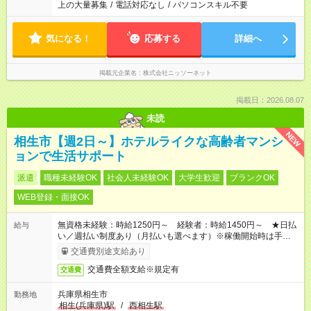
上の大量募集
/
電話対応なし
/
パソコンスキル不要
気になる！
応募する
詳細へ
掲載元企業名
株式会社ニッソーネット
掲載日：2026.08.07
未読
NEW
相生市【週2日～】ホテルライクな高齢者マンシ
ョンで生活サポート
派遣
職種未経験OK
社会人未経験OK
大学生歓迎
ブランクOK
WEB登録・面接OK
無資格未経験：時給1250円～ 経験者：時給1450円～ ★日払
給与
い／週払い制度あり（月払いも選べます）※稼働開始時は手続き
完了次第のお支払いとなります。
交通費別途支給あり
交通費全額支給※規定有
交通費
兵庫県相生市
勤務地
相生(兵庫県)駅
/
西相生駅