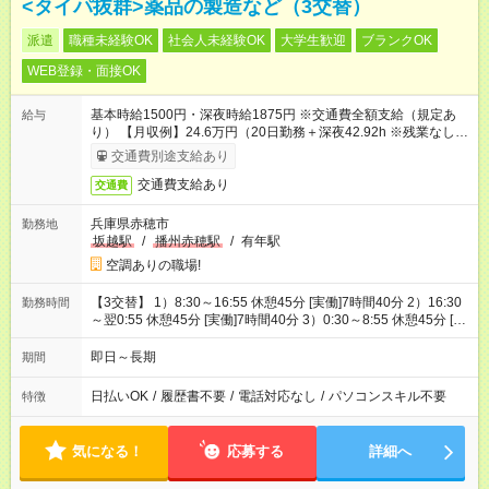
<タイパ抜群>薬品の製造など（3交替）
派遣
職種未経験OK
社会人未経験OK
大学生歓迎
ブランクOK
WEB登録・面接OK
基本時給1500円・深夜時給1875円 ※交通費全額支給（規定あ
給与
り） 【月収例】24.6万円（20日勤務＋深夜42.92h ※残業なしの
場合）
交通費別途支給あり
交通費支給あり
交通費
兵庫県赤穂市
勤務地
坂越駅
/
播州赤穂駅
/
有年駅
空調ありの職場!
【3交替】 1）8:30～16:55 休憩45分 [実働]7時間40分 2）16:30
勤務時間
～翌0:55 休憩45分 [実働]7時間40分 3）0:30～8:55 休憩45分 [実
働]7時間40分
即日～長期
期間
日払いOK
/
履歴書不要
/
電話対応なし
/
パソコンスキル不要
特徴
気になる！
応募する
詳細へ