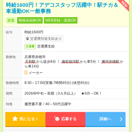
NEW
時給1600円！アデコスタッフ活躍中！駅チカ＆
車通勤OK一般事務
派遣
職種未経験OK
WEB登録・面接OK
時給1600円
給与
交通費別途支給あり
交通費支給
交通費
兵庫県赤穂市
勤務地
天和駅
から徒歩8分
/
備前福河駅
から車5分
/
播州赤穂駅
か
ら車14分
メーカー
8:30～17:00(実働:7時間45分) (休憩45分)
勤務時間
2026/9/中旬～長期（3カ月以上） ★9月～OK！
期間
履歴書不要
/
40～50代活躍中
特徴
気になる！
応募する
詳細へ