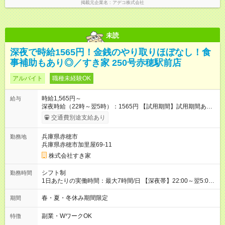
掲載元企業名
アデコ株式会社
未読
深夜で時給1565円！金銭のやり取りほぼなし！食
事補助もあり◎／すき家 250号赤穂駅前店
アルバイト
職種未経験OK
時給1,565円～
給与
深夜時給（22時～翌5時）：1565円 【試用期間】試用期間あり
試用期間の長さ：1ヶ月 雇用形態、給与は本採用時と同じです。
交通費別途支給あり
試用期間の実態は30日（※条件変更なし）ですが、切り上げで
一ヶ月とさせていただきます。 研修制度あり：15時間(研修中も
兵庫県赤穂市
勤務地
同時給）
兵庫県赤穂市加里屋69-11
株式会社すき家
シフト制
勤務時間
1日あたりの実働時間：最大7時間/日 【深夜帯】22:00～翌5:00
週2日～・1日2h～OK◎ ※22:00から翌5:00までは18歳以上の方
のみ勤務可能です（18歳未満の深夜業務禁止のため） ★深夜で
春・夏・冬休み期間限定
期間
も安心して働けます★ すき家では、ワンオペを禁止していま
す。 必ず、2名以上での勤務を行いますので、安心して働けま
副業・WワークOK
特徴
す。