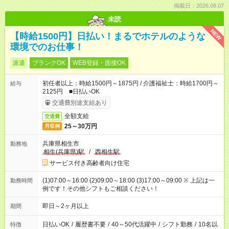
掲載日：2026.08.07
未読
NEW
【時給1500円】日払い！まるでホテルのような
環境でのお仕事！
派遣
ブランクOK
WEB登録・面接OK
初任者以上：時給1500円～1875円 / 介護福祉士：時給1700円～
給与
2125円 ■日払いOK
交通費別途支給あり
全額支給
交通費
25～30万円
月収例
兵庫県相生市
勤務地
相生(兵庫県)駅
/
西相生駅
サービス付き高齢者向け住宅
(1)07:00～16:00 (2)09:00～18:00 (3)17:00～09:00 ※ 上記は一
勤務時間
例です！その他シフトもご相談ください！
即日～2ヶ月以上
期間
日払いOK
/
履歴書不要
/
40～50代活躍中
/
シフト勤務
/
10名以
特徴