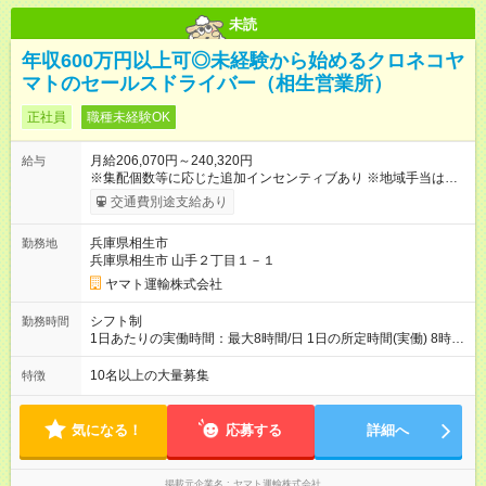
未読
年収600万円以上可◎未経験から始めるクロネコヤ
マトのセールスドライバー（相生営業所）
正社員
職種未経験OK
月給206,070円～240,320円
給与
※集配個数等に応じた追加インセンティブあり ※地域手当は居住
地によって異なる 加えて、インセンティブ・超勤手当・通勤手
交通費別途支給あり
当・扶養手当など各種手当が充実しています。 【試用期間】試
用期間あり 試用期間の長さ：9ヶ月 雇用形態、給与は本採用時
兵庫県相生市
勤務地
と同じです。
兵庫県相生市 山手２丁目１－１
ヤマト運輸株式会社
シフト制
勤務時間
1日あたりの実働時間：最大8時間/日 1日の所定時間(実働) 8時
間 週所定40時間 月間所定時間 165時間（残業時間25時間程
度） 年間所定時間 1，976時間（残業時間300時間程度） 【シ
10名以上の大量募集
特徴
フト例】 8:00~19:00／8:00~21:00など 休憩60分 ※就業時間は
勤務交番表(シフト制／15日締め)により定める ※法定労働時間に
よる管理
気になる！
応募する
詳細へ
掲載元企業名
ヤマト運輸株式会社