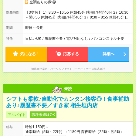
空調ありの職場!
【3交替】 1）8:30～16:55 休憩45分 [実働]7時間40分 2）16:30
勤務時間
～翌0:55 休憩45分 [実働]7時間40分 3）0:30～8:55 休憩45分 [実
働]7時間40分
即日～長期
期間
日払いOK
/
履歴書不要
/
電話対応なし
/
パソコンスキル不要
特徴
気になる！
応募する
詳細へ
掲載元企業名
パーソルファクトリーパートナーズ株式会社
未読
シフトも柔軟♪自動化でカンタン接客◎！食事補助
あり♪履歴書不要／すき家 相生垣内店
アルバイト
職種未経験OK
時給1,150円～
給与
通常時給（5時～22時）：1180円 深夜時給（22時～翌5時）：