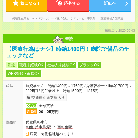
気になる！
応募する
詳細へ
掲載元企業名
マンパワーグループ株式会社 ケアサービス事業部 （医療福祉介護関連）
掲載日：2026.08.03
未読
【医療行為はナシ】時給1400円！病院で備品のチ
ェックなど
派遣
職種未経験OK
社会人未経験OK
ブランクOK
WEB登録・面接OK
無資格の方：時給1400円～1750円 / 介護福祉士：時給1700円～
給与
2125円 / 初任者以上：時給1500円～1875円
交通費別途支給あり
全額支給
交通費
20～25万円
月収例
兵庫県相生市
勤務地
相生(兵庫県)駅
/
西相生駅
病院 ★勤務地選べます！