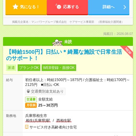
気になる！
応募する
詳細へ
掲載元企業名
マンパワーグループ株式会社 ケアサービス事業部 （医療福祉介護関連）
掲載日：2026.08.07
未読
NEW
【時給1500円】日払い＊綺麗な施設で日常生活
のサポート！
派遣
ブランクOK
WEB登録・面接OK
初任者以上：時給1500円～1875円 / 介護福祉士：時給1700円～
給与
2125円 ■日払いOK
交通費別途支給あり
全額支給
交通費
25～30万円
月収例
兵庫県相生市
勤務地
相生(兵庫県)駅
/
西相生駅
サービス付き高齢者向け住宅