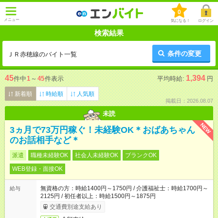
0
メニュー
気になる！
ログイン
検索結果
条件の変更
ＪＲ赤穂線のバイト一覧
45
1,394
件中
1
～
45
件表示
平均時給:
円
新着順
時給順
人気順
掲載日：2026.08.07
未読
NEW
3ヵ月で73万円稼ぐ！未経験OK＊おばあちゃん
のお話相手など＊
派遣
職種未経験OK
社会人未経験OK
ブランクOK
WEB登録・面接OK
無資格の方：時給1400円～1750円 / 介護福祉士：時給1700円～
給与
2125円 / 初任者以上：時給1500円～1875円
交通費別途支給あり