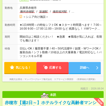
兵庫県赤穂市
勤務地
播州赤穂駅
/
坂越駅
/
備前福河駅
/
…
＜シニア向け施設＞
★1日4時間～の時短シフトOK ★スタート時間選べます！ 7:00～
勤務時間
16:00 9:00～17:00 11:00～19:00 など 残業なし！ ※Wワークの
場合、他のお仕事と合わせ週40時間超の就業はご案内できませ
ん ※法令に基づき、週20時間以上勤務は社会保険への加入対象
開始日はご相談ください！ ★急募 ★職場が気に入れば、長期
期間
となります ※労働者派遣法（日雇い派遣の原則禁止）により、
でも働けます！
短時間・短期間の就業はご案内が難しい場合があります
日払いOK
/
履歴書不要
/
40～50代活躍中
/
副業・WワークOK
/
特徴
服装自由
/
シフト勤務
/
10名以上の大量募集
/
電話対応なし
/
パ
ソコンスキル不要
気になる！
応募する
詳細へ
掲載元企業名
マンパワーグループ株式会社 ケアサービス事業部 （医療福祉介護関連）
掲載日：2026.08.04
未読
NEW
赤穂市【週2日～】ホテルライクな高齢者マンシ