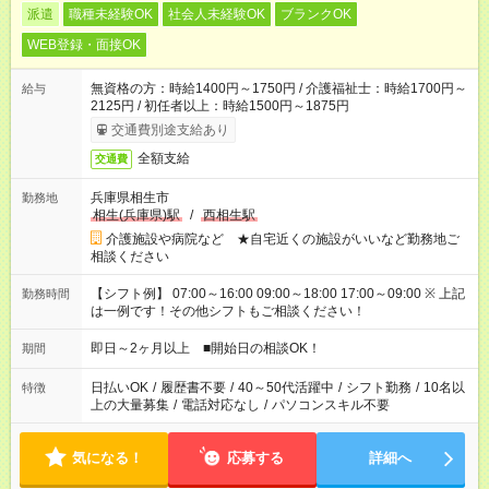
派遣
職種未経験OK
社会人未経験OK
ブランクOK
WEB登録・面接OK
無資格の方：時給1400円～1750円 / 介護福祉士：時給1700円～
給与
2125円 / 初任者以上：時給1500円～1875円
交通費別途支給あり
全額支給
交通費
兵庫県相生市
勤務地
相生(兵庫県)駅
/
西相生駅
介護施設や病院など ★自宅近くの施設がいいなど勤務地ご
相談ください
【シフト例】 07:00～16:00 09:00～18:00 17:00～09:00 ※ 上記
勤務時間
は一例です！その他シフトもご相談ください！
即日～2ヶ月以上 ■開始日の相談OK！
期間
日払いOK
/
履歴書不要
/
40～50代活躍中
/
シフト勤務
/
10名以
特徴
上の大量募集
/
電話対応なし
/
パソコンスキル不要
気になる！
応募する
詳細へ