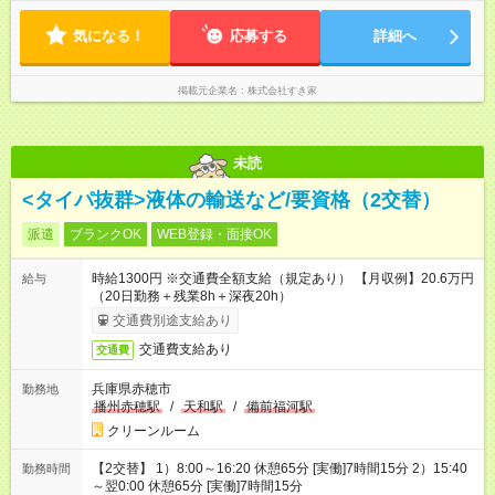
気になる！
応募する
詳細へ
掲載元企業名
株式会社すき家
未読
<タイパ抜群>液体の輸送など/要資格（2交替）
派遣
ブランクOK
WEB登録・面接OK
時給1300円 ※交通費全額支給（規定あり） 【月収例】20.6万円
給与
（20日勤務＋残業8h＋深夜20h）
交通費別途支給あり
交通費支給あり
交通費
兵庫県赤穂市
勤務地
播州赤穂駅
/
天和駅
/
備前福河駅
クリーンルーム
【2交替】 1）8:00～16:20 休憩65分 [実働]7時間15分 2）15:40
勤務時間
～翌0:00 休憩65分 [実働]7時間15分