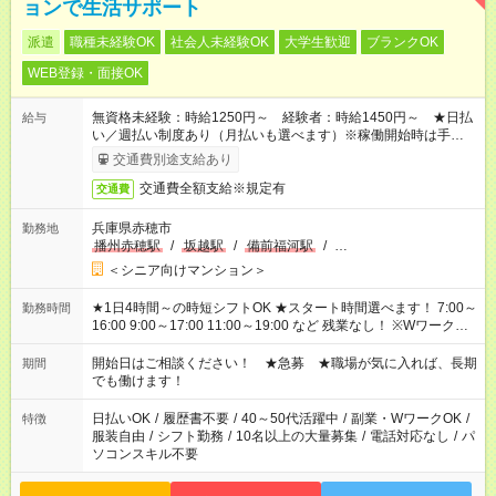
ョンで生活サポート
派遣
職種未経験OK
社会人未経験OK
大学生歓迎
ブランクOK
WEB登録・面接OK
無資格未経験：時給1250円～ 経験者：時給1450円～ ★日払
給与
い／週払い制度あり（月払いも選べます）※稼働開始時は手続き
完了次第のお支払いとなります。
交通費別途支給あり
交通費全額支給※規定有
交通費
兵庫県赤穂市
勤務地
播州赤穂駅
/
坂越駅
/
備前福河駅
/
…
＜シニア向けマンション＞
★1日4時間～の時短シフトOK ★スタート時間選べます！ 7:00～
勤務時間
16:00 9:00～17:00 11:00～19:00 など 残業なし！ ※Wワークの
場合、他のお仕事と合わせ週40時間超の就業はご案内できませ
ん ※法令に基づき、週20時間以上勤務は社会保険への加入対象
開始日はご相談ください！ ★急募 ★職場が気に入れば、長期
期間
となります ※労働者派遣法（日雇い派遣の原則禁止）により、
でも働けます！
短時間・短期間の就業はご案内が難しい場合があります
日払いOK
/
履歴書不要
/
40～50代活躍中
/
副業・WワークOK
/
特徴
服装自由
/
シフト勤務
/
10名以上の大量募集
/
電話対応なし
/
パ
ソコンスキル不要