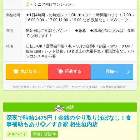
＜シニア向けマンション＞
★1日4時間～の時短シフトOK ★スタート時間選べます！ 7:00～
勤務時間
16:00 9:00～17:00 11:00～19:00 など 残業なし！ ※Wワークの
場合、他のお仕事と合わせ週40時間超の就業はご案内できませ
ん ※法令に基づき、週20時間以上勤務は社会保険への加入対象
開始日はご相談ください！ ★急募 ★職場が気に入れば、長期
期間
となります ※労働者派遣法（日雇い派遣の原則禁止）により、
でも働けます！
短時間・短期間の就業はご案内が難しい場合があります
日払いOK
/
履歴書不要
/
40～50代活躍中
/
副業・WワークOK
/
特徴
服装自由
/
シフト勤務
/
10名以上の大量募集
/
電話対応なし
/
パ
ソコンスキル不要
気になる！
応募する
詳細へ
掲載元企業名
マンパワーグループ株式会社 ケアサービス事業部 （医療福祉介護関連）
未読
深夜で時給1475円！金銭のやり取りほぼなし！食
事補助もあり◎／すき家 相生垣内店
アルバイト
職種未経験OK