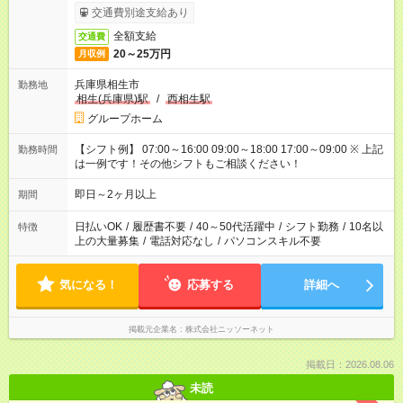
交通費別途支給あり
全額支給
交通費
20～25万円
月収例
兵庫県相生市
勤務地
相生(兵庫県)駅
/
西相生駅
グループホーム
【シフト例】 07:00～16:00 09:00～18:00 17:00～09:00 ※ 上記
勤務時間
は一例です！その他シフトもご相談ください！
即日～2ヶ月以上
期間
日払いOK
/
履歴書不要
/
40～50代活躍中
/
シフト勤務
/
10名以
特徴
上の大量募集
/
電話対応なし
/
パソコンスキル不要
気になる！
応募する
詳細へ
掲載元企業名
株式会社ニッソーネット
掲載日：2026.08.06
未読