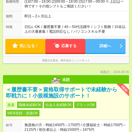
(1)07:00～16:00 (2)09:00～18:00 (3)17:00～09:00 ※ 上記は一
勤務時間
例です！その他シフトもご相談ください！
即日～2ヶ月以上
期間
日払いOK
/
履歴書不要
/
40～50代活躍中
/
シフト勤務
/
10名以
特徴
上の大量募集
/
電話対応なし
/
パソコンスキル不要
気になる！
応募する
詳細へ
掲載元企業名
株式会社ニッソーネット
掲載日：2026.08.06
未読
NEW
＜履歴書不要＞資格取得サポートで未経験から
即戦力に！小規模施設のサポート！
派遣
職種未経験OK
社会人未経験OK
ブランクOK
WEB登録・面接OK
無資格の方：時給1400円～1750円 / 介護福祉士：時給1700円～
給与
2125円 / 初任者以上：時給1500円～1875円