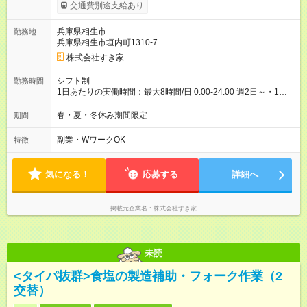
1475円 高校生時給：1150円 【特別手当】早朝手当（5：00-9：
交通費別途支給あり
00）時給+150円 【試用期間】試用期間あり 試用期間の長さ：1
ヶ月 雇用形態、給与は本採用時と同じです。 試用期間の実態は
兵庫県相生市
勤務地
30日（※条件変更なし）ですが、切り上げで一ヶ月とさせてい
兵庫県相生市垣内町1310-7
ただきます。 研修制度あり：15時間(研修中も同時給）
株式会社すき家
シフト制
勤務時間
1日あたりの実働時間：最大8時間/日 0:00-24:00 週2日～・1日
2h～OK ＜シフト例＞ 〇朝帯 5:00-9:00 〇昼帯 9:00-14:00 〇午
後帯 14:00-18:00 〇夜帯 18:00-22:00 〇深夜帯 22:00-翌5:00 基
春・夏・冬休み期間限定
期間
本は固定シフトですが家庭の都合などイレギュラーには対応し
ます♪
副業・WワークOK
特徴
気になる！
応募する
詳細へ
掲載元企業名
株式会社すき家
未読
<タイパ抜群>食塩の製造補助・フォーク作業（2
交替）