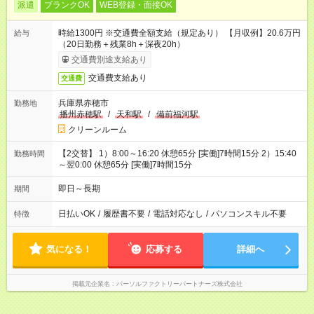
派遣
ブランクOK
WEB登録・面接OK
時給1300円 ※交通費全額支給（規定あり） 【月収例】20.6万円
給与
（20日勤務＋残業8h＋深夜20h）
交通費別途支給あり
交通費支給あり
交通費
兵庫県赤穂市
勤務地
播州赤穂駅
/
天和駅
/
備前福河駅
クリーンルーム
【2交替】 1）8:00～16:20 休憩65分 [実働]7時間15分 2）15:40
勤務時間
～翌0:00 休憩65分 [実働]7時間15分
即日～長期
期間
日払いOK
/
履歴書不要
/
電話対応なし
/
パソコンスキル不要
特徴
気になる！
応募する
詳細へ
掲載元企業名
パーソルファクトリーパートナーズ株式会社