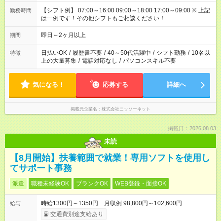
【シフト例】 07:00～16:00 09:00～18:00 17:00～09:00 ※ 上記
勤務時間
は一例です！その他シフトもご相談ください！
即日～2ヶ月以上
期間
日払いOK
/
履歴書不要
/
40～50代活躍中
/
シフト勤務
/
10名以
特徴
上の大量募集
/
電話対応なし
/
パソコンスキル不要
気になる！
応募する
詳細へ
掲載元企業名
株式会社ニッソーネット
掲載日：2026.08.03
未読
【8月開始】扶養範囲で就業！専用ソフトを使用し
てサポート事務
派遣
職種未経験OK
ブランクOK
WEB登録・面接OK
時給1300円～1350円 月収例 98,800円～102,600円
給与
交通費別途支給あり