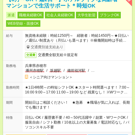
マンションで生活サポート＊時短OK
派遣
職種未経験OK
社会人未経験OK
大学生歓迎
ブランクOK
WEB登録・面接OK
無資格未経験：時給1250円～ 経験者：時給1450円～★日払い
給与
／週払い制度あり（月払いも選べます）※稼働開始時は手続き完
了次第のお支払いとなります。
交通費別途支給あり
交通費全額支給※規定有
交通費
兵庫県赤穂市
勤務地
播州赤穂駅
/
坂越駅
/
備前福河駅
/
…
＜シニア向けマンション＞
★1日4時間～の時短シフトOK ★スタート時間選べます！ 7:00～
勤務時間
16:00 9:00～17:00 11:00～19:00 など 残業なし！ ※Wワークの
場合、他のお仕事と合わせ週40時間超の就業はご案内できませ
ん ※法令に基づき、週20時間以上勤務は社会保険への加入対象
開始日はご相談ください！ ★急募 ★職場が気に入れば、長期
期間
となります ※労働者派遣法（日雇い派遣の原則禁止）により、
でも働けます！
短時間・短期間の就業はご案内が難しい場合があります
日払いOK
/
履歴書不要
/
40～50代活躍中
/
副業・WワークOK
/
特徴
服装自由
/
シフト勤務
/
10名以上の大量募集
/
電話対応なし
/
パ
ソコンスキル不要