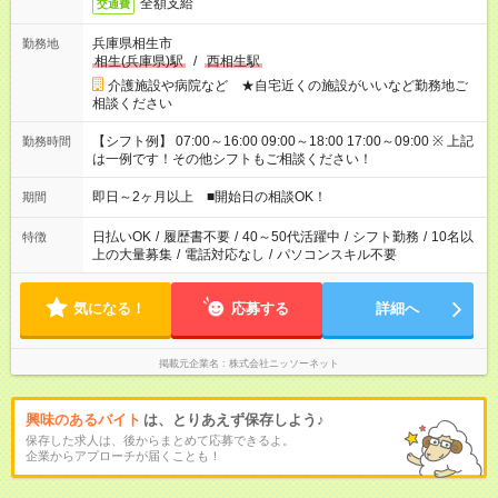
全額支給
交通費
兵庫県相生市
勤務地
相生(兵庫県)駅
/
西相生駅
介護施設や病院など ★自宅近くの施設がいいなど勤務地ご
相談ください
【シフト例】 07:00～16:00 09:00～18:00 17:00～09:00 ※ 上記
勤務時間
は一例です！その他シフトもご相談ください！
即日～2ヶ月以上 ■開始日の相談OK！
期間
日払いOK
/
履歴書不要
/
40～50代活躍中
/
シフト勤務
/
10名以
特徴
上の大量募集
/
電話対応なし
/
パソコンスキル不要
気になる！
応募する
詳細へ
掲載元企業名
株式会社ニッソーネット
興味のあるバイト
は、とりあえず保存しよう♪
保存した求人は、後からまとめて応募できるよ。
企業からアプローチが届くことも！