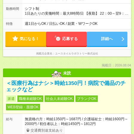
シフト制
勤務時間
1日あたりの実働時間：最大8時間/日 【夜勤】 22：00～翌9：
00 ※週1日～OK ／ 夜勤専従 ＊＊ 勤務時間例 ＊＊ ■22時か
ら翌7時 ■23時から翌8時 ■24時から翌9時 など ※上記の時間
週1日からOK / 日払いOK / 副業・WワークOK
特徴
内で8時間勤務（休憩1時間）ご利用者様により、時間は異なり
ます。 ※曜日固定（毎週同じ曜日での勤務となります）
気になる！
応募する
詳細へ
掲載元企業名
ユースタイルラボラトリー株式会社
掲載日：2026.08.04
未読
＜医療行為はナシ＞時給1350円！病院で備品のチ
ェックなど
派遣
職種未経験OK
社会人未経験OK
ブランクOK
WEB登録・面接OK
無資格の方：時給1350円～1687円 / 介護福祉士：時給1600円～
給与
2000円 / 初任者以上：時給1450円～1812円
交通費別途支給あり