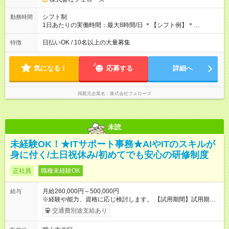
用期間あり 試用期間の長さ：2ヶ月 雇用形態、給与は本採用時
と同じです。
シフト制
勤務時間
1日あたりの実働時間：最大8時間/日 ＊【シフト例】＊
(1) 10:00～19:00 (2) 11:00～20:00 (3) 12:00～21:00 など ◎
いずれも実働8時間・休憩1時間です。中抜けシフトなどはあり
日払いOK / 10名以上の大量募集
特徴
ません。 ◎残業は少なく、月10時間未満です。「残業代で稼ぎ
たい」などあれば相談に応じますのでおっしゃってください！
気になる！
応募する
詳細へ
掲載元企業名
株式会社フェローズ
未読
未経験OK！★ITサポート事務★AIやITのスキルが
身に付く/土日祝休み/初めてでも安心の研修制度
正社員
職種未経験OK
月給260,000円～500,000円
給与
※経験や能力、資格に応じ検討します。 【試用期間】試用期間
あり 試用期間の長さ：3ヶ月 雇用形態、給与は本採用時と同じ
交通費別途支給あり
です。