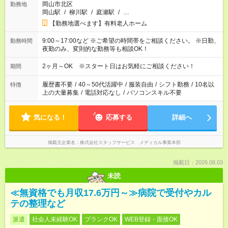
岡山市北区
勤務地
岡山駅
/
柳川駅
/
庭瀬駅
/
…
【勤務地選べます】有料老人ホーム
9:00～17:00など ※ご希望の時間帯をご相談ください。 ※日勤、
勤務時間
夜勤のみ、変則的な勤務等も相談OK！
2ヶ月～OK ※スタート日はお気軽にご相談ください！
期間
履歴書不要
/
40～50代活躍中
/
服装自由
/
シフト勤務
/
10名以
特徴
上の大量募集
/
電話対応なし
/
パソコンスキル不要
気になる！
応募する
詳細へ
掲載元企業名
株式会社スタッフサービス メディカル事業本部
掲載日：2026.08.03
未読
≪無資格でも月収17.6万円～≫病院で受付やカル
テの整理など
派遣
社会人未経験OK
ブランクOK
WEB登録・面接OK