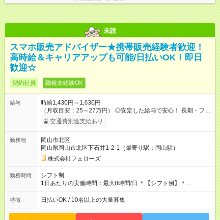
未読
スマホ販売アドバイザー★携帯販売経験者歓迎！
高時給＆キャリアアップも可能/日払いOK！即日
歓迎☆
契約社員
職種未経験OK
時給1,430円～1,630円
給与
（月収目安：25～27万円） ◎安定した給与で安心！ 長期・フル
タイムで勤務いただける方にお越しいただきたいと思っていま
交通費別途支給あり
す。シフトが削られることはないので、安定した給与が入りま
す。 ◎日払い・週払いもOK！※規定あり すぐに働きたい、稼ぎ
岡山市北区
勤務地
たいという人もいると思います。このあたりは柔軟に対応する
岡山県岡山市北区下石井1-2-1（最寄り駅：岡山駅）
ので、お気軽にご相談ください！ ※2ヶ月の試用期間がありま
す。その間の給与・待遇に変更はありません。 【試用期間】試
株式会社フェローズ
用期間あり 試用期間の長さ：2ヶ月 雇用形態、給与は本採用時
と同じです。
シフト制
勤務時間
1日あたりの実働時間：最大8時間/日 ＊【シフト例】＊
(1) 10:00～19:00 (2) 11:00～20:00 (3) 12:00～21:00 など ◎
いずれも実働8時間・休憩1時間です。中抜けシフトなどはあり
日払いOK / 10名以上の大量募集
特徴
ません。 ◎残業は少なく、月10時間未満です。「残業代で稼ぎ
たい」などあれば相談に応じますのでおっしゃってください！