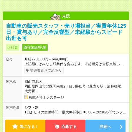
給30万を保証いたします。 ※交通費支給などの福利厚生・待遇
は、試用期間終了後からの適用となります。そのほかの条件は
変わりません。
未読
自動車の販売スタッフ・売り場担当／実質年休125
日・賞与あり／完全反響型／未経験からスピード
出世も可
正社員
職種未経験OK
月給270,000円～644,000円
給与
上記額にはみなし残業代を含みます。※超過分は全額支給いたし
ます。 みなし残業代 59,000円／月 みなし残業時間 29時間／月
交通費別途支給あり
※スキル・能力等を考慮の上決定します。 ＼★ご希望の働き方
に合わせて、以下の3タイプから自由に選択可能です★／ ■グロ
岡山市北区
勤務地
ーバル型（全国転勤あり） 月収32万円～64万4，000円 ※グロ
岡山県岡山市北区岡南町2丁目5番41号（最寄り駅：清輝橋駅、
ーバル手当4万1，000円／月を含みます。 ■中域型（エリア内勤
大元駅）
務：県を跨ぐ転勤あり・転居は応相談） 月収29万円～60万7，
000円 ■地域限定型（転居を伴う転勤なし：通勤可能な範囲の
株式会社ネクステージ
み） 月収270万～58万3，000円 【 昇給・賞与 】 ■昇給：年1
回 ■賞与：通常賞与/年4回＋チーム賞与/年2回（☆あなたの活躍
シフト制
勤務時間
に合わせて支給！※規定あり） 【試用期間】試用期間あり 試用
1日あたりの実働時間：最大8時間/日 ■8:00～20:30の間でシフト
期間の長さ：3ヶ月 雇用形態、給与は本採用時と同じです。
制（実働8h／休憩60分） ※9:30～18:30（メイン時間帯）を軸
に早番・遅番あり ＼★深夜・夜勤なし＆残業月平均17h★／ 残
気になる！
業が少なめなので、仕事終わりの趣味や家族と過ごす時間もた
応募する
詳細へ
っぷり確保！ 無理なく安定したリズムで働けます◎