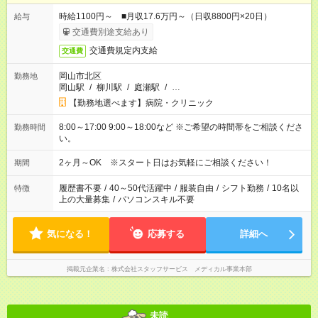
時給1100円～ ■月収17.6万円～（日収8800円×20日）
給与
交通費別途支給あり
交通費規定内支給
交通費
岡山市北区
勤務地
岡山駅
/
柳川駅
/
庭瀬駅
/
…
【勤務地選べます】病院・クリニック
8:00～17:00 9:00～18:00など ※ご希望の時間帯をご相談くださ
勤務時間
い。
2ヶ月～OK ※スタート日はお気軽にご相談ください！
期間
履歴書不要
/
40～50代活躍中
/
服装自由
/
シフト勤務
/
10名以
特徴
上の大量募集
/
パソコンスキル不要
気になる！
応募する
詳細へ
掲載元企業名
株式会社スタッフサービス メディカル事業本部
未読