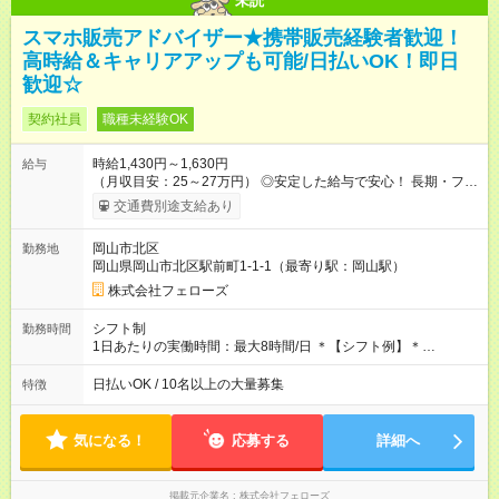
未読
スマホ販売アドバイザー★携帯販売経験者歓迎！
高時給＆キャリアアップも可能/日払いOK！即日
歓迎☆
契約社員
職種未経験OK
時給1,430円～1,630円
給与
（月収目安：25～27万円） ◎安定した給与で安心！ 長期・フル
タイムで勤務いただける方にお越しいただきたいと思っていま
交通費別途支給あり
す。シフトが削られることはないので、安定した給与が入りま
す。 ◎日払い・週払いもOK！※規定あり すぐに働きたい、稼ぎ
岡山市北区
勤務地
たいという人もいると思います。このあたりは柔軟に対応する
岡山県岡山市北区駅前町1-1-1（最寄り駅：岡山駅）
ので、お気軽にご相談ください！ ※2ヶ月の試用期間がありま
す。その間の給与・待遇に変更はありません。 【試用期間】試
株式会社フェローズ
用期間あり 試用期間の長さ：2ヶ月 雇用形態、給与は本採用時
と同じです。
シフト制
勤務時間
1日あたりの実働時間：最大8時間/日 ＊【シフト例】＊
(1) 10:00～19:00 (2) 11:00～20:00 (3) 12:00～21:00 など ◎
いずれも実働8時間・休憩1時間です。中抜けシフトなどはあり
日払いOK / 10名以上の大量募集
特徴
ません。 ◎残業は少なく、月10時間未満です。「残業代で稼ぎ
たい」などあれば相談に応じますのでおっしゃってください！
気になる！
応募する
詳細へ
掲載元企業名
株式会社フェローズ