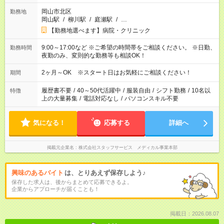
岡山市北区
勤務地
岡山駅
/
柳川駅
/
庭瀬駅
/
…
【勤務地選べます】病院・クリニック
9:00～17:00など ※ご希望の時間帯をご相談ください。 ※日勤、
勤務時間
夜勤のみ、変則的な勤務等も相談OK！
2ヶ月～OK ※スタート日はお気軽にご相談ください！
期間
履歴書不要
/
40～50代活躍中
/
服装自由
/
シフト勤務
/
10名以
特徴
上の大量募集
/
電話対応なし
/
パソコンスキル不要
気になる！
応募する
詳細へ
掲載元企業名
株式会社スタッフサービス メディカル事業本部
興味のあるバイト
は、とりあえず保存しよう♪
保存した求人は、後からまとめて応募できるよ。
企業からアプローチが届くことも！
掲載日：2026.08.07