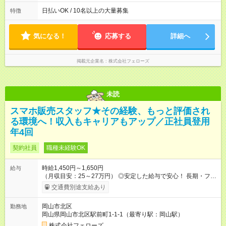
(1) 10:00～19:00 (2) 11:00～20:00 (3) 12:00～21:00 など ◎
いずれも実働8時間・休憩1時間です。中抜けシフトなどはあり
日払いOK / 10名以上の大量募集
特徴
ません。 ◎残業は少なく、月10時間未満です。「残業代で稼ぎ
たい」などあれば相談に応じますのでおっしゃってください！
気になる！
応募する
詳細へ
掲載元企業名
株式会社フェローズ
未読
スマホ販売スタッフ★その経験、もっと評価され
る環境へ！収入もキャリアもアップ／正社員登用
年4回
契約社員
職種未経験OK
時給1,450円～1,650円
給与
（月収目安：25～27万円） ◎安定した給与で安心！ 長期・フル
タイムで勤務いただける方にお越しいただきたいと思っていま
交通費別途支給あり
す。シフトが削られることはないので、安定した給与が入りま
す。 ◎日払い・週払いもOK！※規定あり すぐに働きたい、稼ぎ
岡山市北区
勤務地
たいという人もいると思います。このあたりは柔軟に対応する
岡山県岡山市北区駅前町1-1-1（最寄り駅：岡山駅）
ので、お気軽にご相談ください！ ※2ヶ月の試用期間がありま
す。その間の給与・待遇に変更はありません。 【試用期間】試
株式会社フェローズ