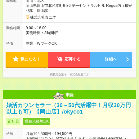
岡山市北区
勤務地
岡山県岡山市北区本町6-36 第一セントラルビル Regus内（最寄
り駅：岡山駅）
株式会社青二才
9:00～18:00
勤務時間
実働時間：8時間/日
副業・WワークOK
特徴
気になる！
応募する
詳細へ
掲載元企業名
株式会社青二才
未読
婚活カウンセラー（30～50代活躍中！月収30万円
以上も可）【岡山店】/okyco1
正社員
職種未経験OK
月給194,500円～194,500円
給与
上記額にはみなし残業代を含みます。※超過分は全額支給いたし