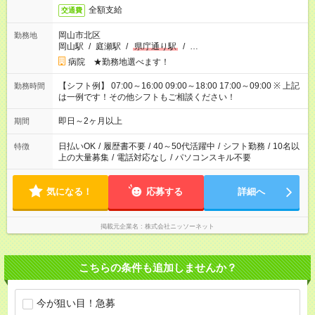
全額支給
交通費
岡山市北区
勤務地
岡山駅
/
庭瀬駅
/
県庁通り駅
/
…
病院 ★勤務地選べます！
【シフト例】 07:00～16:00 09:00～18:00 17:00～09:00 ※ 上記
勤務時間
は一例です！その他シフトもご相談ください！
即日～2ヶ月以上
期間
日払いOK
/
履歴書不要
/
40～50代活躍中
/
シフト勤務
/
10名以
特徴
上の大量募集
/
電話対応なし
/
パソコンスキル不要
気になる！
応募する
詳細へ
掲載元企業名
株式会社ニッソーネット
こちらの条件も追加しませんか？
今が狙い目！急募