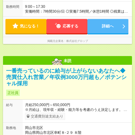
9:00～17:30
勤務時間
実働時間：7時間30分/日 ◎実働7.5時間／休憩1時間 ◎残業は月
平均28.5時間です。
気になる！
応募する
詳細へ
掲載元企業名
株式会社グロップ
未読
一番売っているのに給与が上がらないあなたへ◆
売買仕入れ営業／年収例3000万円超も／ポテンシ
ャル採用
正社員
月給250,000円～650,000円
給与
※月給は、現年収・経験・能力等を考慮のうえ決定します。 ※実
力に応じて月給400，000円～830，000円スタートも可能で
交通費別途支給あり
す。 ──────────── 業界屈指のインセンティブ
──────────── 売買成立時のインセンティブは、売上粗利
岡山市北区
勤務地
に対して最大17％。成果を出した営業に対して、最大限の還元
岡山県岡山市北区幸町８-２９ ８階
をすることをお約束します。 【入社6年目以降の平均年収】