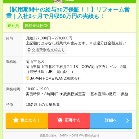
【試用期間中の給与30万保証！！】リフォーム営
業｜入社2ヶ月で月収50万円の実績も！
正社員
職種未経験OK
月給227,000円～270,000円
給与
上記額にはみなし残業代を含みます。※超過分は全額支給いたし
ます。 みなし残業代 34,050円 ～ 40,500円／月 みなし残業時
交通費別途支給あり
間 23.06時間／月 ※【保証給について】 試用期間中でも収入が
安定するよう、期間中の給与は一律30万と高く設定しています
岡山市北区
勤務地
ので安心して研修に集中できます。 試用期間後もインセンティ
岡山県岡山市北区下石井2-1-18 OGW岡山下石井ビル 5階
ブ稼げるように 研修・サポートが充実していますのでご安心く
（最寄り駅：JR「岡山駅」）
ださい。 （一律手当含む）＋ 報奨金 ★賞与年2回あり！ ★頑張
りはインセンティブでしっかり評価！毎⽉の収⼊に反映されま
JAPAN HOME WAND株式会社
す！ ★月給は担保されているため、毎月安定して収入を得るこ
とができます！ ★各種諸⼿当も充実しています！ ≪平均的月収
10:00～19:00
勤務時間
≫ 45.5万円！（年収1000万円を超える先輩も多数！） ≪⼊社1
実働時間：8時間/日 ★残業撲滅宣言 ・基本直帰の徹底 ・業務内
年⽬から⾼収⼊のチャンス♪≫ 成果はしっかりと給与に反映。
容の精査や効率化により、時間内で業務完了
社員の約70％が年1回以上月収60万円超を達成！ ≪月収例≫ 50
10名以上の大量募集
特徴
万円／23歳・入社2ヶ月目 102万2，100円／23歳・入社14年目
※営業手当、インセンティブなどを含む。 【試用期間】試用期
間あり 試用期間の長さ：2ヶ月 ※ 雇用形態と給与に、本採用時
気になる！
応募する
詳細へ
と異なる部分があります。 雇用形態：中途採用（契約社員） 給
与：月給 300,000円 ～ 300,000円 上記額にはみなし残業代を含
みます。※超過分は全額支給いたします。 みなし残業代 45,000
掲載元企業名
JAPAN HOME WAND株式会社
円／月 みなし残業時間 23.06時間／月 ※試用期間の2か月間は月