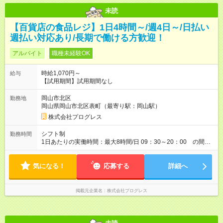
未読
【百貨店の食品レジ】1日4時間～/週4日～/日払い
週払い対応あり/長期で働ける方歓迎！
アルバイト
職種未経験OK
時給1,070円～
給与
【試用期間】試用期間なし
岡山市北区
勤務地
岡山県岡山市北区表町（最寄り駅：岡山駅）
株式会社プログレス
シフト制
勤務時間
1日あたりの実働時間：最大8時間/日 09：30～20：00 の間で4
時間～ 上記時間内でご希望の勤務時間をご相談ください。 ※実
働6時間で休憩45分 実働8時間で休憩60分 勤務日数：週 4日以
気になる！
上 土日祝日勤務できる方歓迎！ 平日のみの勤務の方、相談可能
応募する
詳細へ
です！ 【契約期間】3ヶ月毎に更新 【休 日】シフト制 【勤
務形態】シフト制
掲載元企業名
株式会社プログレス