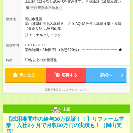
上記額にはみなし残業代を含みます。※超過分は全額支給いたし
ます。 みなし残業代 34,100円／月 みなし残業時間 23時間／月
交通費別途支給あり
◆インセンティブを支給◆ 頑張りに応じて、インセンティブ（業
績賞与）として成果を還元しています。仕事のコツを掴んで、
岡山市北区
勤務地
【年収800万円】を記録している先輩社員も在籍しています。
岡山県岡山市北区幸町８－２０ AQUAテラス幸町４階・５階
【試用期間】試用期間あり 試用期間の長さ：6ヶ月 ※ 雇用形態
（最寄り駅：JR岡山駅）
と給与に、本採用時と異なる部分があります。 雇用形態：中途
採用（契約社員） 給与：月給 240,000円以上 上記額にはみなし
エミナルクリニック
残業代を含みます。※超過分は全額支給いたします。 みなし残
業代 32,600円／月 みなし残業時間 23時間／月
10:00～20:00
勤務時間
実働時間：8時間/日 （休憩120分） ーーーーーーーーーー ◆残
業少なめ＆通勤も楽々◆ ーーーーーーーーーー 始業時間は10時
とゆっくりなので、通勤ラッシュの中出社する大変さはありま
10名以上の大量募集
特徴
せん。また、完全予約制なので、想定外の残業なし◎無理なく私
生活との両立が叶います。
気になる！
応募する
詳細へ
掲載元企業名
エミナルクリニック
未読
【試用期間中の給与30万保証！！】リフォーム営
業｜入社2ヶ月で月収50万円の実績も！（岡山支
店）