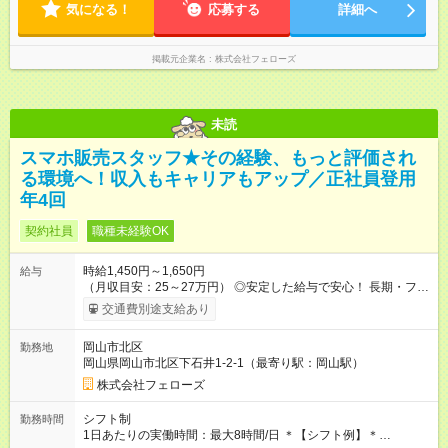
気になる！
応募する
詳細へ
掲載元企業名
株式会社フェローズ
未読
スマホ販売スタッフ★その経験、もっと評価され
る環境へ！収入もキャリアもアップ／正社員登用
年4回
契約社員
職種未経験OK
時給1,450円～1,650円
給与
（月収目安：25～27万円） ◎安定した給与で安心！ 長期・フル
タイムで勤務いただける方にお越しいただきたいと思っていま
交通費別途支給あり
す。シフトが削られることはないので、安定した給与が入りま
す。 ◎日払い・週払いもOK！※規定あり すぐに働きたい、稼ぎ
岡山市北区
勤務地
たいという人もいると思います。このあたりは柔軟に対応する
岡山県岡山市北区下石井1-2-1（最寄り駅：岡山駅）
ので、お気軽にご相談ください！ ※2ヶ月の試用期間がありま
す。その間の給与・待遇に変更はありません。 【試用期間】試
株式会社フェローズ
用期間あり 試用期間の長さ：2ヶ月 雇用形態、給与は本採用時
と同じです。
シフト制
勤務時間
1日あたりの実働時間：最大8時間/日 ＊【シフト例】＊