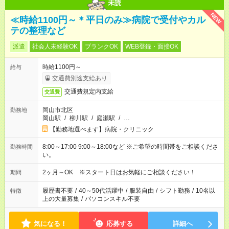
未読
NEW
≪時給1100円～＊平日のみ≫病院で受付やカル
テの整理など
派遣
社会人未経験OK
ブランクOK
WEB登録・面接OK
時給1100円～
給与
交通費別途支給あり
交通費規定内支給
交通費
岡山市北区
勤務地
岡山駅
/
柳川駅
/
庭瀬駅
/
…
【勤務地選べます】病院・クリニック
8:00～17:00 9:00～18:00など ※ご希望の時間帯をご相談くださ
勤務時間
い。
2ヶ月～OK ※スタート日はお気軽にご相談ください！
期間
履歴書不要
/
40～50代活躍中
/
服装自由
/
シフト勤務
/
10名以
特徴
上の大量募集
/
パソコンスキル不要
気になる！
応募する
詳細へ