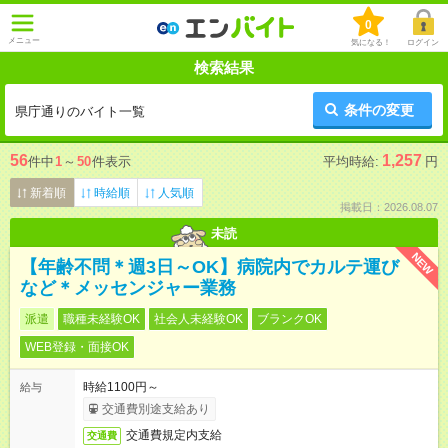
0
メニュー
気になる！
ログイン
検索結果
条件の変更
県庁通りのバイト一覧
56
1,257
件中
1
～
50
件表示
平均時給:
円
新着順
時給順
人気順
掲載日：2026.08.07
未読
NEW
【年齢不問＊週3日～OK】病院内でカルテ運び
など＊メッセンジャー業務
派遣
職種未経験OK
社会人未経験OK
ブランクOK
WEB登録・面接OK
時給1100円～
給与
交通費別途支給あり
交通費規定内支給
交通費