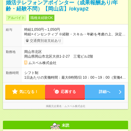
婚活テレフォンアポインター（成果報酬あり/年
齢・経験不問）【岡山店】/okyap2
アルバイト
職種未経験OK
時給1,050円～1,050円
給与
時給+インセンティブ ※経験・スキル・年齢を考慮の上、決定し
ます。 《成果に応じたインセンティブ支給例》 テレアポ未経
交通費別途支給あり
験、入社5ヶ月目の女性パートさんが、時給に加えて、月7万円
のインセンティブを獲得するなど、入社年数に関わりなく成
岡山市北区
勤務地
果・貢献に応じた報酬制度が導入されています。 ※試用期間は3
岡山県岡山市北区大供1-2-27 三電ビル2階
ヶ月で、その間は有期契約です。そのほかの条件に変更はあり
ません。 【試用期間】試用期間あり 試用期間の長さ：2ヶ月
ムスベル株式会社
※ 雇用形態と給与に、本採用時と異なる部分があります。 雇用
形態：中途採用（契約社員） 給与：本採用時と同じです。 ※試
シフト制
勤務時間
用期間は2ヶ月で、その間は有期契約です。そのほかの条件に変
1日あたりの実働時間：最大6時間/日 10：00～19：00（実働4時
更はありません。 ※月所定労働時間が110時間未満の方は試用期
間～6時間） ・上記期間帯のうち4時間～6時間 ・週3日～5日
間3ヶ月になります。
✧働き方はご相談ください✧
気になる！
応募する
詳細へ
掲載元企業名
ムスベル株式会社
未読