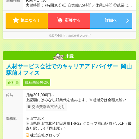
9:00～17:30
勤務時間
実働時間：7時間30分/日 ◎実働7.5時間／休憩1時間 ◎残業は月
平均28.5時間です。
気になる！
応募する
詳細へ
掲載元企業名
株式会社グロップ
未読
人材サービス会社でのキャリアアドバイザー 岡山
駅前オフィス
正社員
職種未経験OK
月給301,000円～
給与
上記額にはみなし残業代を含みます。※超過分は全額支給いたし
ます。 みなし残業代 54,000円／月 みなし残業時間 26時間／月
交通費別途支給あり
月給301,000円以上＋賞与年2回＋決算賞与年1回 ※上記の金額
には、固定残業代・月26時間分／54,000円、地域手当7000円以
岡山市北区
勤務地
上を含みます。上記を超える時間外労働分は追加で支給しま
岡山県岡山市北区野田屋町1-6-22 グロップ岡山駅前ビル1F（最
す。 ※給与は経験年数、マネジメント経験など、当社規定によ
寄り駅：JR「岡山駅」）
り決定します。 【試用期間】試用期間あり 試用期間の長さ：2
ヶ月 雇用形態、給与は本採用時と同じです。
株式会社グロップ