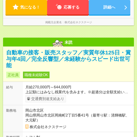
に早番・遅番あり ＼★深夜・夜勤なし＆残業月平均17h★／ 残
気になる！
業が少なめなので、仕事終わりの趣味や家族と過ごす時間もた
応募する
詳細へ
っぷり確保！ 無理なく安定したリズムで働けます◎
掲載元企業名
株式会社ネクステージ
未読
自動車の接客・販売スタッフ／実質年休125日・賞
与年4回／完全反響型／未経験からスピード出世可
能
正社員
職種未経験OK
月給270,000円～644,000円
給与
上記額にはみなし残業代を含みます。※超過分は全額支給いたし
ます。 みなし残業代 59,000円／月 みなし残業時間 29時間／月
交通費別途支給あり
※スキル・能力等を考慮の上決定します。 ＼★ご希望の働き方
に合わせて、以下の3タイプから自由に選択可能です★／ ■グロ
岡山市北区
勤務地
ーバル型（全国転勤あり） 月収32万円～64万4，000円 ※グロ
岡山県岡山市北区岡南町2丁目5番41号（最寄り駅：清輝橋駅、
ーバル手当4万1，000円／月を含みます。 ■中域型（エリア内勤
大元駅）
務：県を跨ぐ転勤あり・転居は応相談） 月収29万円～60万7，
000円 ■地域限定型（転居を伴う転勤なし：通勤可能な範囲の
株式会社ネクステージ
み） 月収270万～58万3，000円 【 昇給・賞与 】 ■昇給：年1
回 ■賞与：通常賞与/年4回＋チーム賞与/年2回（☆あなたの活躍