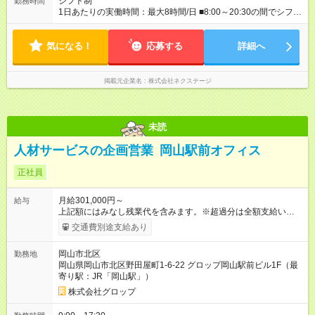
シフト制
勤務時間
に合わせて支給！※規定あり） 【試用期間】試用期間あり 試用
1日あたりの実働時間：最大8時間/日 ■8:00～20:30の間でシフト
期間の長さ：3ヶ月 雇用形態、給与は本採用時と同じです。
制（実働8h／休憩60分） ※9:30～18:30（メイン時間帯）を軸
に早番・遅番あり ＼★深夜・夜勤なし＆残業月平均17h★／ 残
気になる！
業が少なめなので、仕事終わりの趣味や家族と過ごす時間もた
応募する
詳細へ
っぷり確保！ 無理なく安定したリズムで働けます◎
掲載元企業名
株式会社ネクステージ
未読
人材サービスの企画営業 岡山駅前オフィス
正社員
月給301,000円～
給与
上記額にはみなし残業代を含みます。※超過分は全額支給いたし
ます。 みなし残業代 54,000円／月 みなし残業時間 26時間／月
交通費別途支給あり
月給301,000円以上＋賞与年2回＋決算賞与年1回 ※上記の金額
には、固定残業代・月26時間分／54,000円、地域手当7000円以
岡山市北区
勤務地
上を含みます。上記を超える時間外労働分は追加で支給しま
岡山県岡山市北区野田屋町1-6-22 グロップ岡山駅前ビル1F（最
す。 ※給与は経験年数、マネジメント経験など、当社規定によ
寄り駅：JR「岡山駅」）
り決定します。 【試用期間】試用期間あり 試用期間の長さ：3
ヶ月 雇用形態、給与は本採用時と同じです。
株式会社グロップ