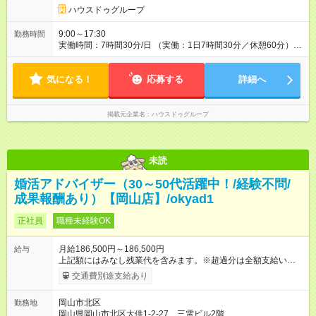
1330万8978円 ※3ヶ月間の試用期間があります。その間の待遇
ハウスドゥグループ
や雇用形態に差異はありません。 【試用期間】試用期間あり 試
用期間の長さ：3ヶ月 雇用形態、給与は本採用時と同じです。
9:00～17:30
勤務時間
実働時間：7時間30分/日 （実働：1日7時間30分／休憩60分）
【効率重視・スマートに稼ぐ働き方】 平均残業時間は月7.5時
間！ 多くの社員が18時までに退社しています。 「営業時間内で
気になる！
いかに生産性高く行動するか」を徹底し、定時後のPC利用制限
応募する
詳細へ
や入退室ログ管理など、健康的な環境づくりを推進していま
す。
掲載元企業名
ハウスドゥグループ
未読
婚活アドバイザー（30～50代活躍中！/経験不問/
成果報酬あり）【岡山店】/okyad1
正社員
職種未経験OK
月給186,500円～186,500円
給与
上記額にはみなし残業代を含みます。※超過分は全額支給いたし
ます。 みなし残業代 14,000円／月 みなし残業時間 10時間／月
交通費別途支給あり
※月給は経験・スキルを考慮の上、決定します。 ※月給には、み
なし残業代（月10時間分、14,000円）を含みます。超過分は全
岡山市北区
勤務地
額支給。 ※上記の月給（固定給）に加えて、成果に応じた【イ
岡山県岡山市北区大供1-2-27 三電ビル2階