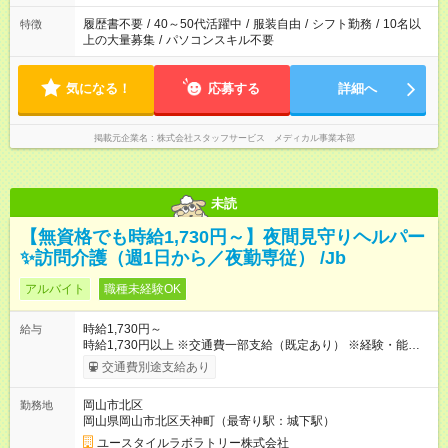
履歴書不要
/
40～50代活躍中
/
服装自由
/
シフト勤務
/
10名以
特徴
上の大量募集
/
パソコンスキル不要
気になる！
応募する
詳細へ
掲載元企業名
株式会社スタッフサービス メディカル事業本部
未読
【無資格でも時給1,730円～】夜間見守りヘルパー
✨訪問介護（週1日から／夜勤専従） /Jb
アルバイト
職種未経験OK
時給1,730円～
給与
時給1,730円以上 ※交通費一部支給（既定あり） ※経験・能力を
考慮して決定します 【収入例】 週1回勤務の場合：1,730円×8時
交通費別途支給あり
間×4回=5万5,360円 週3回勤務の場合：1,730円×8時間×12回
=16万6,080円 【試用期間】試用期間あり 試用期間の長さ：2ヶ
岡山市北区
勤務地
月 ※ 雇用形態と給与に、本採用時と異なる部分があります。 雇
岡山県岡山市北区天神町（最寄り駅：城下駅）
用形態：本採用時と同じです。 給与：時給 1,480円以上
ユースタイルラボラトリー株式会社