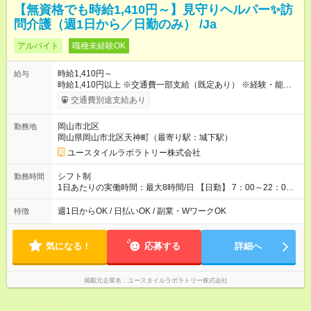
【無資格でも時給1,410円～】見守りヘルパー✨訪
問介護（週1日から／日勤のみ） /Ja
アルバイト
職種未経験OK
時給1,410円～
給与
時給1,410円以上 ※交通費一部支給（既定あり） ※経験・能力を
考慮して決定します 【収入例】 週1回勤務の場合：1,410円×8時
交通費別途支給あり
間×4回=4万5,120円 週3回勤務の場合：1,410円×8時間×12回
=13万5,360円 週5回勤務の場合：1,410円×8時間×20回=22万
岡山市北区
勤務地
5,600円 【試用期間】試用期間あり 試用期間の長さ：2ヶ月
岡山県岡山市北区天神町（最寄り駅：城下駅）
※ 雇用形態と給与に、本採用時と異なる部分があります。 雇用
形態：本採用時と同じです。 給与：時給 1,050円以上
ユースタイルラボラトリー株式会社
シフト制
勤務時間
1日あたりの実働時間：最大8時間/日 【日勤】 7：00～22：00
の間で8時間勤務（休憩時間は法定通り） ※週1日～OK ／ 夜勤
なし ＊＊ 勤務時間例 ＊＊ ■8時から17時 ■9時から18時 ■10
週1日からOK / 日払いOK / 副業・WワークOK
特徴
時から19時 ■12時から21時 など ※訪問先により変動 ※曜日固
定（毎週同じ曜日勤務）
気になる！
応募する
詳細へ
掲載元企業名
ユースタイルラボラトリー株式会社