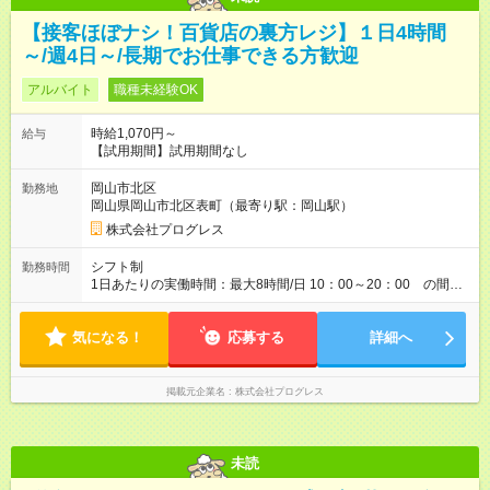
【接客ほぼナシ！百貨店の裏方レジ】１日4時間
～/週4日～/長期でお仕事できる方歓迎
アルバイト
職種未経験OK
時給1,070円～
給与
【試用期間】試用期間なし
岡山市北区
勤務地
岡山県岡山市北区表町（最寄り駅：岡山駅）
株式会社プログレス
シフト制
勤務時間
1日あたりの実働時間：最大8時間/日 10：00～20：00 の間で4
時間～ ご希望の勤務時間をご相談ください。 ※実働6時間で休憩
30分 実働8時間勤務で休憩60分 勤務日数：週 4日以上 土日祝
気になる！
日勤務できる方歓迎！ 平日のみの勤務の方、相談可能です！
応募する
詳細へ
【契約期間】3ヶ月毎に更新 【休 日】勤務先シフトによる
【勤務形態】シフト制
掲載元企業名
株式会社プログレス
未読