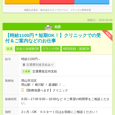
掲載元企業名
株式会社スタッフサービス メディカル事業本部
掲載日：2026.08.06
未読
NEW
【時給1100円＊短期OK！】クリニックでの受
付＆ご案内などのお仕事
派遣
社会人未経験OK
ブランクOK
WEB登録・面接OK
時給1100円～
給与
交通費別途支給あり
交通費規定内支給
交通費
岡山市北区
勤務地
岡山駅
/
柳川駅
/
庭瀬駅
/
…
【勤務地選べます】クリニック
8:00～17:00 9:00～18:00など ※ご希望の時間帯をご相談くださ
勤務時間
い。
2ヶ月～OK ※スタート日はお気軽にご相談ください！
期間