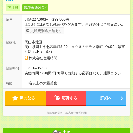
正社員
職種未経験OK
月給227,000円～283,500円
給与
上記額にはみなし残業代を含みます。※超過分は全額支給いたし
ます。 みなし残業代 34,125円 ～ 40,500円／月 みなし残業時
交通費別途支給あり
間 23.06時間／月 ※社会保険・交通費支給は入社時から適用され
ますが、その他の福利厚生は試用期間終了後からの適用となり
岡山市北区
勤務地
ます。なお、待遇に大きな変更はありません。 ※試用期間（最
岡山県岡山市北区幸町8-20 ＡＱＵＡテラス幸町ビル9F（最寄
大2ヶ月）中の給与は一律月給30万円となります。 ＜報奨金制
り駅：JR岡山駅）
度＞ あなたがヒアリングし、商談機会をつくった案件で専任ス
タッフが契約を獲得すれば、その件数に応じて報奨金を支給！
株式会社住居時間
頑張ったらその分だけしっかり評価する！頑張り損がないとこ
ろも大きな魅力です♪ ◎月2件の契約が取れたら固定給にプラス
10:30～19:30
勤務時間
して【報奨金30～40万円】を支給！ ◎月4件の契約で月収100万
実働時間：8時間/日 ★早く出勤する必要はなく、通勤ラッシュ
越えも！ ◎報奨金が60万円を超えた月が年1回以上ある社員は
とは無縁！ ★直帰の徹底を全支店で行っていますので、現地で
【全体の約70％】！ ◎1年目の平均月収は【30万～40万円】と
営業活動を行った後は会社へ戻らずお家へ直行です！ 〈１日の
10名以上の大量募集
特徴
高水準です！ ＜月収例＞ ・月収37万円（24歳／入社1年目）＝
スケジュール例〉 10:30 出社 11:00 朝礼、ミーティング、昼食
固定給＋報奨金1件分 ・月収102万円（27歳／入社2年目）＝固
14:00 現地稼働開始 19:00 現地稼働終了、1日の振り返り
定給＋報奨金4件分 【試用期間】試用期間あり 試用期間の長
19:30 帰宅
気になる！
応募する
詳細へ
さ：2ヶ月 ※ 雇用形態と給与に、本採用時と異なる部分がありま
す。 雇用形態：中途採用（契約社員） 給与：月給 300,000
円 ～ 300,000円 上記額にはみなし残業代を含みます。※超過分
掲載元企業名
株式会社住居時間
は全額支給いたします。 みなし残業代 45,000円／月 みなし残業
時間 23.06時間／月
未読