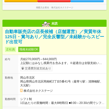
掲載元企業名
株式会社ネクステージ
未読
自動車販売店の店長候補（店舗運営）／実質年休
125日・賞与あり／完全反響型／未経験からスピー
ド出世可
正社員
職種未経験OK
月給270,000円～644,000円
給与
上記額にはみなし残業代を含みます。※超過分は全額支給いたし
ます。 みなし残業代 59,000円／月 みなし残業時間 29時間／月
交通費別途支給あり
※スキル・能力等を考慮の上決定します。 ＼★ご希望の働き方
に合わせて、以下の3タイプから自由に選択可能です★／ ■グロ
岡山市北区
勤務地
ーバル型（全国転勤あり） 月収32万円～64万4，000円 ※グロ
岡山県岡山市北区岡南町2丁目5番41号（最寄り駅：清輝橋駅、
ーバル手当4万1，000円／月を含みます。 ■中域型（エリア内勤
大元駅）
務：県を跨ぐ転勤あり・転居は応相談） 月収29万円～60万7，
000円 ■地域限定型（転居を伴う転勤なし：通勤可能な範囲の
株式会社ネクステージ
み） 月収270万～58万3，000円 【 昇給・賞与 】 ■昇給：年1
回 ■賞与：通常賞与/年4回＋チーム賞与/年2回（☆あなたの活躍
シフト制
勤務時間
に合わせて支給！※規定あり） 【試用期間】試用期間あり 試用
1日あたりの実働時間：最大8時間/日 ■8:00～20:30の間でシフト
期間の長さ：3ヶ月 雇用形態、給与は本採用時と同じです。
制（実働8h／休憩60分） ※9:30～18:30（メイン時間帯）を軸