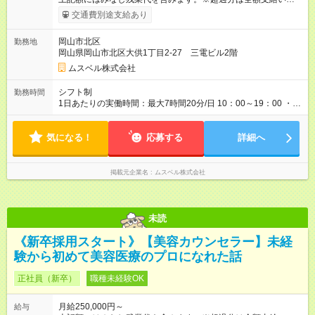
ます。 みなし残業代 14,000円／月 みなし残業時間 10時間／月
交通費別途支給あり
※月給は経験・スキルを考慮の上、決定します。 ※月給には、み
なし残業代（月10時間分、14，000円）を含みます。超過分は
岡山市北区
勤務地
全額支給。 ※上記の月給（固定給）に加えて、成果に応じた
岡山県岡山市北区大供1丁目2-27 三電ビル2階
【インセンティブ】あり（年収例参照）。 ※試用期間は2ヶ月
で、その間は契約社員です。そのほかの条件に変更はありませ
ムスベル株式会社
ん。 【試用期間】試用期間あり 試用期間の長さ：2ヶ月 ※ 雇用
形態と給与に、本採用時と異なる部分があります。 雇用形態：
シフト制
勤務時間
中途採用（契約社員） 給与：本採用時と同じです。
1日あたりの実働時間：最大7時間20分/日 10：00～19：00 ・昼
休憩時間 12：00～13：00 ・午後休憩時間 15：00～15：
20、17：00～17：20
気になる！
応募する
詳細へ
掲載元企業名
ムスベル株式会社
未読
《新卒採用スタート》【美容カウンセラー】未経
験から初めて美容医療のプロになれた話
正社員（新卒）
職種未経験OK
月給250,000円～
給与