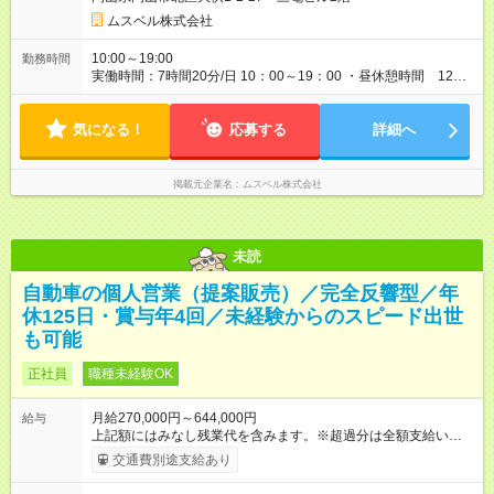
ンセンティブ】あり（年収例参照）。 ※試用期間は2ヶ月で、そ
の間の雇用形態は正社員です。そのほかの条件に変更はありま
ムスベル株式会社
せん。 【試用期間】試用期間あり 試用期間の長さ：2ヶ月 雇用
形態、給与は本採用時と同じです。
10:00～19:00
勤務時間
実働時間：7時間20分/日 10：00～19：00 ・昼休憩時間 12：
00～13：00 ・午後休憩時間 15：00～15：20、17：00～17：
20
気になる！
応募する
詳細へ
掲載元企業名
ムスベル株式会社
未読
自動車の個人営業（提案販売）／完全反響型／年
休125日・賞与年4回／未経験からのスピード出世
も可能
正社員
職種未経験OK
月給270,000円～644,000円
給与
上記額にはみなし残業代を含みます。※超過分は全額支給いたし
ます。 みなし残業代 59,000円／月 みなし残業時間 29時間／月
交通費別途支給あり
※スキル・能力等を考慮の上決定します。 ＼★ご希望の働き方
に合わせて、以下の3タイプから自由に選択可能です★／ ■グロ