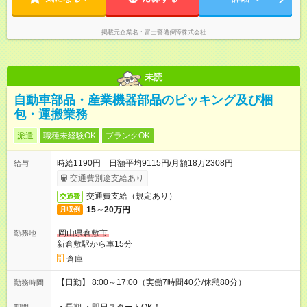
掲載元企業名
富士警備保障株式会社
未読
自動車部品・産業機器部品のピッキング及び梱
包・運搬業務
派遣
職種未経験OK
ブランクOK
時給1190円 日額平均9115円/月額18万2308円
給与
交通費別途支給あり
交通費支給（規定あり）
交通費
15～20万円
月収例
岡山県倉敷市
勤務地
新倉敷駅から車15分
倉庫
【日勤】 8:00～17:00（実働7時間40分/休憩80分）
勤務時間