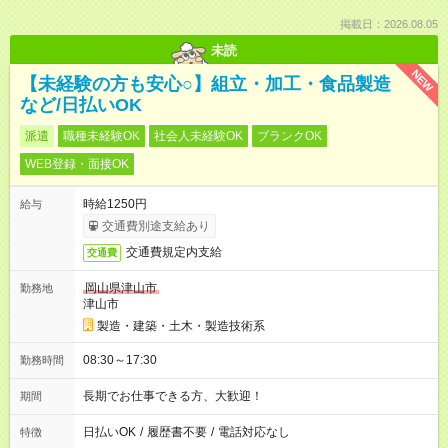
掲載日：2026.08.05
未読
NEW
【未経験の方も安心○】組立・加工・食品製造
など/日払いOK
派遣
職種未経験OK
社会人未経験OK
ブランクOK
WEB登録・面接OK
時給1250円
給与
交通費別途支給あり
交通費規定内支給
交通費
岡山県津山市
勤務地
津山市
製造・建築・土木・製造技術系
08:30～17:30
勤務時間
長期でお仕事できる方、大歓迎！
期間
日払いOK
/
履歴書不要
/
電話対応なし
特徴