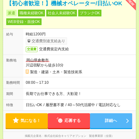
NEW
【初心者歓迎！】機械オペレーター/日払いOK
派遣
職種未経験OK
社会人未経験OK
ブランクOK
WEB登録・面接OK
時給1200円
給与
交通費別途支給あり
交通費規定内支給
交通費
岡山県倉敷市
勤務地
川辺宿駅から徒歩10分
製造・建築・土木・製造技術系
08:00～17:10
勤務時間
長期でお仕事できる方、大歓迎！
期間
日払いOK
/
履歴書不要
/
40～50代活躍中
/
電話対応なし
特徴
気になる！
応募する
詳細へ
掲載元企業名
株式会社綜合キャリアオプション 製造事業部（全国）