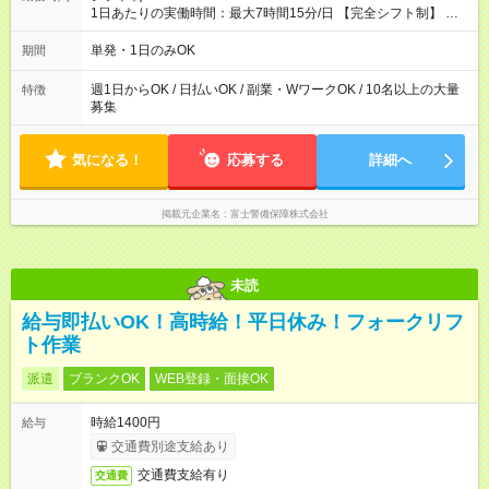
間】試用期間なし
1日あたりの実働時間：最大7時間15分/日 【完全シフト制】 例
(1) 8：00~17:00（休憩１h） 例(2) 13:00~16:00（早上がりでも
全額支給！） 例(3) 21:00~5:00（夜勤なら日当1.25倍！！）
単発・1日のみOK
期間
週1日からOK / 日払いOK / 副業・WワークOK / 10名以上の大量
特徴
募集
気になる！
応募する
詳細へ
掲載元企業名
富士警備保障株式会社
未読
給与即払いOK！高時給！平日休み！フォークリフ
ト作業
派遣
ブランクOK
WEB登録・面接OK
時給1400円
給与
交通費別途支給あり
交通費支給有り
交通費