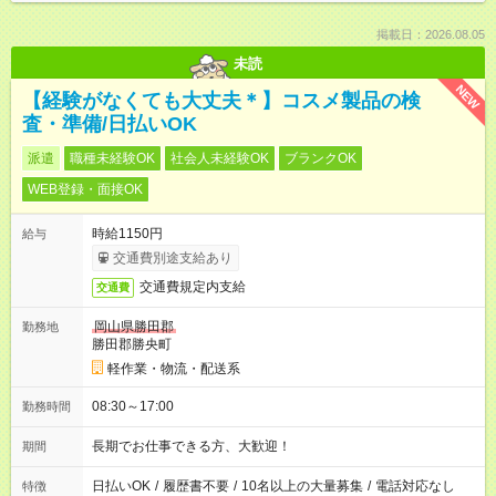
掲載日：2026.08.05
未読
NEW
【経験がなくても大丈夫＊】コスメ製品の検
査・準備/日払いOK
派遣
職種未経験OK
社会人未経験OK
ブランクOK
WEB登録・面接OK
時給1150円
給与
交通費別途支給あり
交通費規定内支給
交通費
岡山県勝田郡
勤務地
勝田郡勝央町
軽作業・物流・配送系
08:30～17:00
勤務時間
長期でお仕事できる方、大歓迎！
期間
日払いOK
/
履歴書不要
/
10名以上の大量募集
/
電話対応なし
特徴