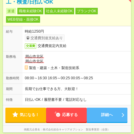
工・検査/日払いOK
派遣
職種未経験OK
社会人未経験OK
ブランクOK
WEB登録・面接OK
時給1250円
給与
交通費別途支給あり
交通費規定内支給
交通費
岡山市北区
勤務地
岡山市北区
製造・建築・土木・製造技術系
08:00～16:30 16:05～00:25 00:05～08:25
勤務時間
長期でお仕事できる方、大歓迎！
期間
日払いOK
/
履歴書不要
/
電話対応なし
特徴
気になる！
応募する
詳細へ
掲載元企業名
株式会社綜合キャリアオプション 製造事業部（全国）