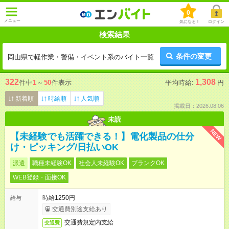
0
メニュー
気になる！
ログイン
検索結果
条件の変更
岡山県で軽作業・警備・イベント系のバイト一覧
322
1,308
件中
1
～
50
件表示
平均時給:
円
新着順
時給順
人気順
掲載日：2026.08.06
未読
NEW
【未経験でも活躍できる！】電化製品の仕分
け・ピッキング/日払いOK
派遣
職種未経験OK
社会人未経験OK
ブランクOK
WEB登録・面接OK
時給1250円
給与
交通費別途支給あり
交通費規定内支給
交通費