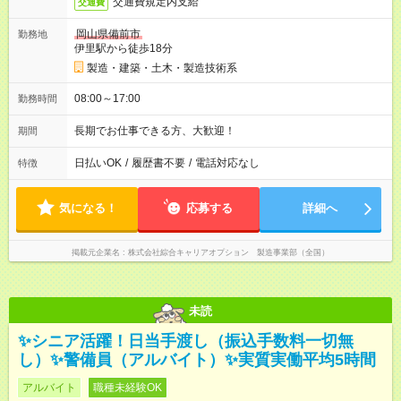
交通費規定内支給
交通費
岡山県備前市
勤務地
伊里駅から徒歩18分
製造・建築・土木・製造技術系
08:00～17:00
勤務時間
長期でお仕事できる方、大歓迎！
期間
日払いOK
/
履歴書不要
/
電話対応なし
特徴
気になる！
応募する
詳細へ
掲載元企業名
株式会社綜合キャリアオプション 製造事業部（全国）
未読
✨シニア活躍！日当手渡し（振込手数料一切無
し）✨警備員（アルバイト）✨実質実働平均5時間
アルバイト
職種未経験OK