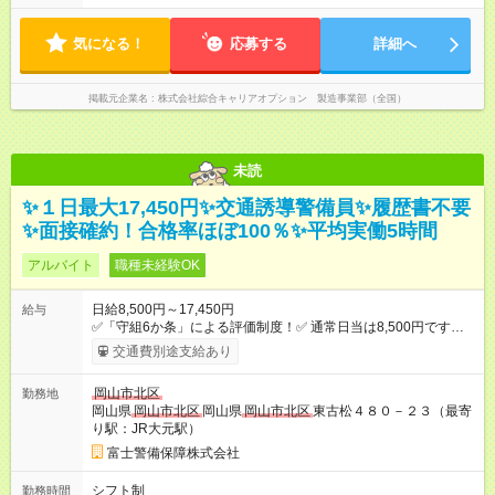
気になる！
応募する
詳細へ
掲載元企業名
株式会社綜合キャリアオプション 製造事業部（全国）
未読
✨１日最大17,450円✨交通誘導警備員✨履歴書不要
✨面接確約！合格率ほぼ100％✨平均実働5時間
アルバイト
職種未経験OK
日給8,500円～17,450円
給与
✅「守組6か条」による評価制度！✅ 通常日当は8,500円ですが
上記評価制度により「S級隊員」と認定されれば10,000円の日当
交通費別途支給あり
を支給します。 (1)上記勤務者が交通2級資格者の場合10,000円
+1500円＝11,500円 (2)上記現場が深夜の場合 11,500×1.25＝
岡山市北区
勤務地
14,375円 (3)上記現場が日祝深夜の場合 17,250円 (4)上記勤務
岡山県
岡山市北区
岡山県
岡山市北区
東古松４８０－２３（最寄
者が現場までの運転者の場合17,250+200円＝17,450円 ------------
り駅：JR大元駅）
------------------------------ *最高日当額 17,450円* （実働時間5時
間の場合、時給3,490円） ------------------------------------------ より
富士警備保障株式会社
上位の資格取得やリーダー手当を取得すると ”さらに”加算されま
す！ ※日当支給時振込手数料等は一切ありません。 【試用期
シフト制
勤務時間