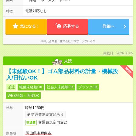
・長期 ・即日スタートOK！
期間
電話対応なし
特徴
気になる！
応募する
詳細へ
掲載元企業名
株式会社日本ワークプレイス
掲載日：2026.08.05
未読
NEW
【未経験OK！】ゴム部品材料の計量・機械投
入/日払いOK
派遣
職種未経験OK
社会人未経験OK
ブランクOK
WEB登録・面接OK
時給1250円
給与
交通費別途支給あり
交通費規定内支給
交通費
岡山県瀬戸内市
勤務地