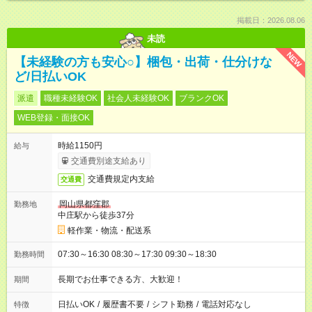
掲載日：2026.08.06
未読
NEW
【未経験の方も安心○】梱包・出荷・仕分けな
ど/日払いOK
派遣
職種未経験OK
社会人未経験OK
ブランクOK
WEB登録・面接OK
時給1150円
給与
交通費別途支給あり
交通費規定内支給
交通費
岡山県都窪郡
勤務地
中庄駅から徒歩37分
軽作業・物流・配送系
07:30～16:30 08:30～17:30 09:30～18:30
勤務時間
長期でお仕事できる方、大歓迎！
期間
日払いOK
/
履歴書不要
/
シフト勤務
/
電話対応なし
特徴