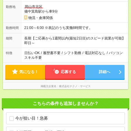
岡山市北区
勤務地
備中箕島駅から車9分
物流・倉庫関係
21:00～6:00 ※表記のうち実働8時間です。
勤務時間
長期【ご応募から1週間以内(最短2日目)のスピード就業が可能】
期間
即日～
日払いOK
/
履歴書不要
/
シフト勤務
/
電話対応なし
/
パソコン
特徴
スキル不要
気になる！
応募する
詳細へ
掲載元企業名
株式会社テクノ・サービス
こちらの条件も追加しませんか？
今が狙い目！急募