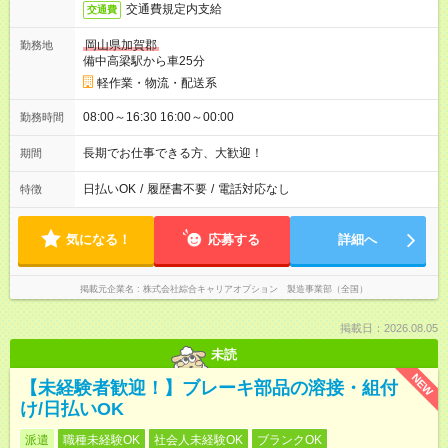
交通費規定内支給
交通費
岡山県加賀郡
勤務地
備中高梁駅から車25分
軽作業・物流・配送系
08:00～16:30 16:00～00:00
勤務時間
長期でお仕事できる方、大歓迎！
期間
日払いOK
/
履歴書不要
/
電話対応なし
特徴
気になる！
応募する
詳細へ
掲載元企業名
株式会社綜合キャリアオプション 製造事業部（全国）
掲載日：2026.08.05
未読
NEW
【未経験者歓迎！】ブレーキ部品の溶接・組付
け/日払いOK
派遣
職種未経験OK
社会人未経験OK
ブランクOK