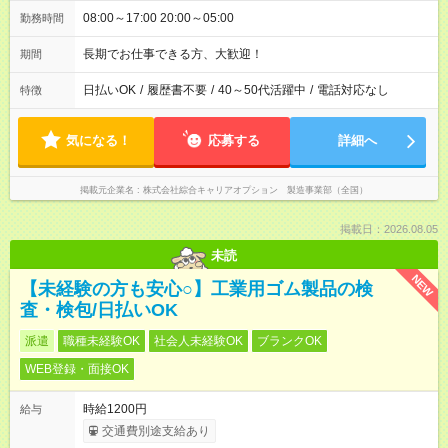
08:00～17:00 20:00～05:00
勤務時間
長期でお仕事できる方、大歓迎！
期間
日払いOK
/
履歴書不要
/
40～50代活躍中
/
電話対応なし
特徴
気になる！
応募する
詳細へ
掲載元企業名
株式会社綜合キャリアオプション 製造事業部（全国）
掲載日：2026.08.05
未読
NEW
【未経験の方も安心○】工業用ゴム製品の検
査・検包/日払いOK
派遣
職種未経験OK
社会人未経験OK
ブランクOK
WEB登録・面接OK
時給1200円
給与
交通費別途支給あり