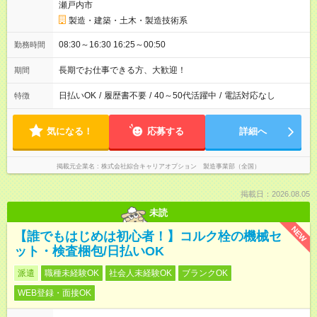
瀬戸内市
製造・建築・土木・製造技術系
08:30～16:30 16:25～00:50
勤務時間
長期でお仕事できる方、大歓迎！
期間
日払いOK
/
履歴書不要
/
40～50代活躍中
/
電話対応なし
特徴
気になる！
応募する
詳細へ
掲載元企業名
株式会社綜合キャリアオプション 製造事業部（全国）
掲載日：2026.08.05
未読
NEW
【誰でもはじめは初心者！】コルク栓の機械セ
ット・検査梱包/日払いOK
派遣
職種未経験OK
社会人未経験OK
ブランクOK
WEB登録・面接OK