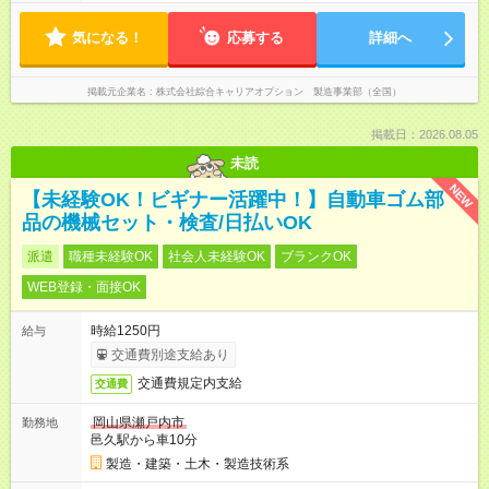
気になる！
応募する
詳細へ
掲載元企業名
株式会社綜合キャリアオプション 製造事業部（全国）
掲載日：2026.08.05
未読
NEW
【未経験OK！ビギナー活躍中！】自動車ゴム部
品の機械セット・検査/日払いOK
派遣
職種未経験OK
社会人未経験OK
ブランクOK
WEB登録・面接OK
時給1250円
給与
交通費別途支給あり
交通費規定内支給
交通費
岡山県瀬戸内市
勤務地
邑久駅から車10分
製造・建築・土木・製造技術系