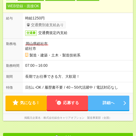
WEB登録・面接OK
時給1250円
給与
交通費別途支給あり
交通費規定内支給
交通費
岡山県総社市
勤務地
総社市
製造・建築・土木・製造技術系
07:00～16:00
勤務時間
長期でお仕事できる方、大歓迎！
期間
日払いOK
/
履歴書不要
/
40～50代活躍中
/
電話対応なし
特徴
気になる！
応募する
詳細へ
掲載元企業名
株式会社綜合キャリアオプション 製造事業部（全国）