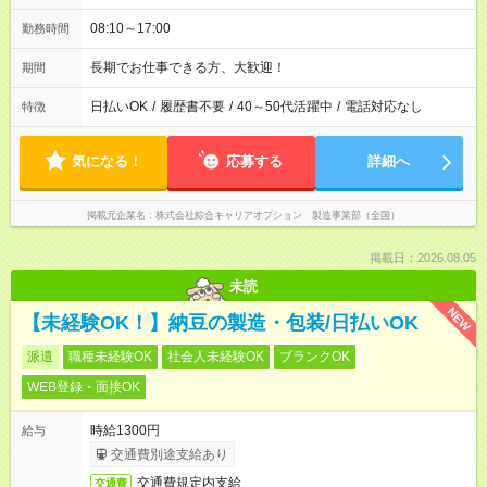
08:10～17:00
勤務時間
長期でお仕事できる方、大歓迎！
期間
日払いOK
/
履歴書不要
/
40～50代活躍中
/
電話対応なし
特徴
気になる！
応募する
詳細へ
掲載元企業名
株式会社綜合キャリアオプション 製造事業部（全国）
掲載日：2026.08.05
未読
NEW
【未経験OK！】納豆の製造・包装/日払いOK
派遣
職種未経験OK
社会人未経験OK
ブランクOK
WEB登録・面接OK
時給1300円
給与
交通費別途支給あり
交通費規定内支給
交通費