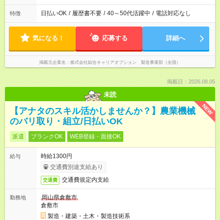
日払いOK
/
履歴書不要
/
40～50代活躍中
/
電話対応なし
特徴
気になる！
応募する
詳細へ
掲載元企業名
株式会社綜合キャリアオプション 製造事業部（全国）
掲載日：2026.08.05
未読
NEW
【アナタのスキル活かしませんか？】農業機械
のバリ取り・組立/日払いOK
派遣
ブランクOK
WEB登録・面接OK
時給1300円
給与
交通費別途支給あり
交通費規定内支給
交通費
岡山県倉敷市
勤務地
倉敷市
製造・建築・土木・製造技術系