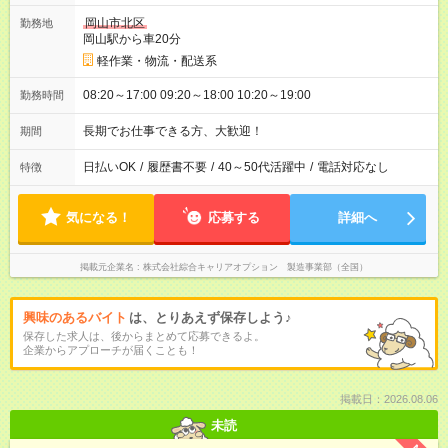
岡山市北区
勤務地
岡山駅から車20分
軽作業・物流・配送系
08:20～17:00 09:20～18:00 10:20～19:00
勤務時間
長期でお仕事できる方、大歓迎！
期間
日払いOK
/
履歴書不要
/
40～50代活躍中
/
電話対応なし
特徴
気になる！
応募する
詳細へ
掲載元企業名
株式会社綜合キャリアオプション 製造事業部（全国）
興味のあるバイト
は、とりあえず保存しよう♪
保存した求人は、後からまとめて応募できるよ。
企業からアプローチが届くことも！
掲載日：2026.08.06
未読