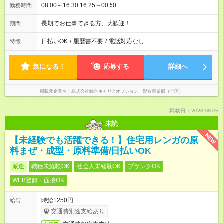
08:00～16:30 16:25～00:50
勤務時間
長期でお仕事できる方、大歓迎！
期間
日払いOK
/
履歴書不要
/
電話対応なし
特徴
気になる！
応募する
詳細へ
掲載元企業名
株式会社綜合キャリアオプション 製造事業部（全国）
掲載日：2026.08.05
未読
NEW
【未経験でも活躍できる！】住宅用レンガの原
料まぜ・成型・原料準備/日払いOK
派遣
職種未経験OK
社会人未経験OK
ブランクOK
WEB登録・面接OK
時給1250円
給与
交通費別途支給あり