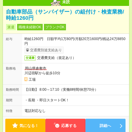
未読
自動車部品（サンバイザー）の組付け・検査業務/
時給1260円
派遣
職種未経験OK
ブランクOK
時給1260円 日額平均1万80円/月額20万1600円/残込24万8850
給与
円
交通費別途支給あり
交通費支給（規定あり）
交通費
岡山県倉敷市
勤務地
川辺宿駅から徒歩10分
工場
【日勤】 8:00～17:10（実働8時間/休憩70分）
勤務時間
・長期 ・即日スタートOK！
期間
電話対応なし
特徴
気になる！
応募する
詳細へ