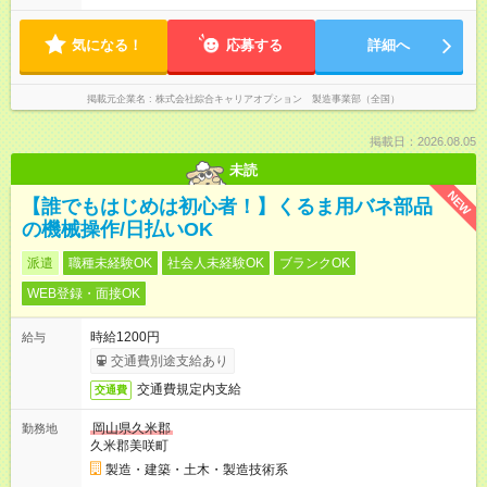
気になる！
応募する
詳細へ
掲載元企業名
株式会社綜合キャリアオプション 製造事業部（全国）
掲載日：2026.08.05
未読
NEW
【誰でもはじめは初心者！】くるま用バネ部品
の機械操作/日払いOK
派遣
職種未経験OK
社会人未経験OK
ブランクOK
WEB登録・面接OK
時給1200円
給与
交通費別途支給あり
交通費規定内支給
交通費
岡山県久米郡
勤務地
久米郡美咲町
製造・建築・土木・製造技術系