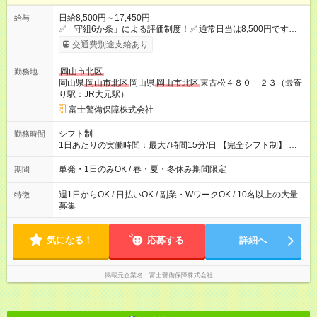
日給8,500円～17,450円
給与
✅「守組6か条」による評価制度！✅ 通常日当は8,500円ですが
上記評価制度により「S級隊員」と認定されれば10,000円の日当
交通費別途支給あり
を支給します。 (1)上記勤務者が交通2級資格者の場合10,000円
+1500円＝11,500円 (2)上記現場が深夜の場合 11,500×1.25＝
岡山市北区
勤務地
14,375円 (3)上記現場が日祝深夜の場合 17,250円 (4)上記勤務
岡山県
岡山市北区
岡山県
岡山市北区
東古松４８０－２３（最寄
者が現場までの運転者の場合17,250+200円＝17,450円 ------------
り駅：JR大元駅）
------------------------------ *最高日当額 17,450円* ----------------------
-------------------- より上位の資格取得やリーダー手当を取得すると
富士警備保障株式会社
”さらに”加算されます！ ✅実質実働平均5時間 上記時給換算す
るとなんと時給3,490円！！ ※日当支給時振込手数料等はいっさ
シフト制
勤務時間
いありません。 【試用期間】試用期間なし
1日あたりの実働時間：最大7時間15分/日 【完全シフト制】 例
(1) 8：00~17:00（休憩１h） 例(2) 13:00~16:00（早上がりでも
全額支給！）
単発・1日のみOK / 春・夏・冬休み期間限定
期間
週1日からOK / 日払いOK / 副業・WワークOK / 10名以上の大量
特徴
募集
気になる！
応募する
詳細へ
掲載元企業名
富士警備保障株式会社