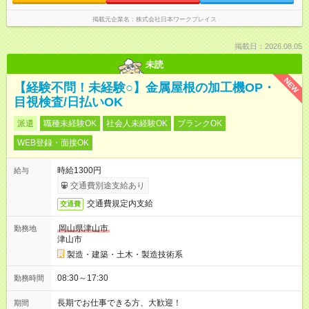
掲載元企業名
株式会社日本ワークプレイス
掲載日：2026.08.05
未読
NEW
【経験不問！未経験○】金属屋根の加工機OP・
目視検査/日払いOK
派遣
職種未経験OK
社会人未経験OK
ブランクOK
WEB登録・面接OK
時給1300円
給与
交通費別途支給あり
交通費規定内支給
交通費
岡山県津山市
勤務地
津山市
製造・建築・土木・製造技術系
08:30～17:30
勤務時間
長期でお仕事できる方、大歓迎！
期間