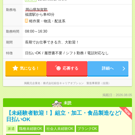
岡山県加賀郡
勤務地
福渡駅から車40分
軽作業・物流・配送系
08:00～16:30
勤務時間
長期でお仕事できる方、大歓迎！
期間
日払いOK
/
履歴書不要
/
シフト勤務
/
電話対応なし
特徴
気になる！
応募する
詳細へ
掲載元企業名
株式会社綜合キャリアオプション 製造事業部（全国）
掲載日：2026.08.05
未読
NEW
【未経験者歓迎！】組立・加工・食品製造など/
日払いOK
派遣
職種未経験OK
社会人未経験OK
ブランクOK