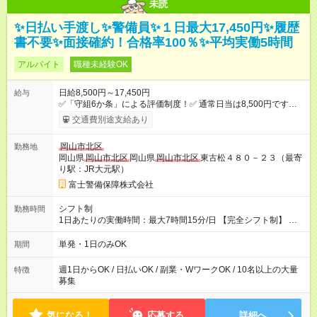
未読
✨日払い手渡し✨警備員✨１日最大17,450円✨履歴
書不要✨面接確約！合格率100％✨平均実働5時間
アルバイト
職種未経験OK
日給8,500円～17,450円
給与
✅「守組6か条」による評価制度！✅ 通常日当は8,500円ですが
上記評価制度により「S級隊員」と認定されれば10,000円の日当
交通費別途支給あり
を支給します。 (1)上記勤務者が交通2級資格者の場合10,000円
+1500円＝11,500円 (2)上記現場が深夜の場合 11,500×1.25＝
岡山市北区
勤務地
14,375円 (3)上記現場が日祝深夜の場合 17,250円 (4)上記勤務
岡山県
岡山市北区
岡山県
岡山市北区
東古松４８０－２３（最寄
者が現場までの運転者の場合17,250+200円＝17,450円 ------------
り駅：JR大元駅）
------------------------------ *最高日当額 17,450円* ----------------------
-------------------- より上位の資格取得やリーダー手当を取得すると
富士警備保障株式会社
”さらに”加算されます！ ※日当支給時振込手数料等は一切ありま
せん。 【試用期間】試用期間なし
シフト制
勤務時間
1日あたりの実働時間：最大7時間15分/日 【完全シフト制】 例
(1) 8：00~17:00（休憩１h） 例(2) 13:00~16:00（早上がりでも
全額支給！） 例(3) 21:00~5:00（夜勤なら日当1.25倍！！）
単発・1日のみOK
期間
週1日からOK / 日払いOK / 副業・WワークOK / 10名以上の大量
特徴
募集
気になる！
応募する
詳細へ