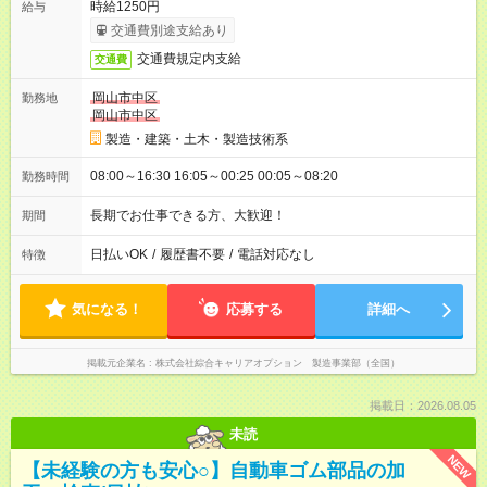
時給1250円
給与
交通費別途支給あり
交通費規定内支給
交通費
岡山市中区
勤務地
岡山市中区
製造・建築・土木・製造技術系
08:00～16:30 16:05～00:25 00:05～08:20
勤務時間
長期でお仕事できる方、大歓迎！
期間
日払いOK
/
履歴書不要
/
電話対応なし
特徴
気になる！
応募する
詳細へ
掲載元企業名
株式会社綜合キャリアオプション 製造事業部（全国）
掲載日：2026.08.05
未読
NEW
【未経験の方も安心○】自動車ゴム部品の加