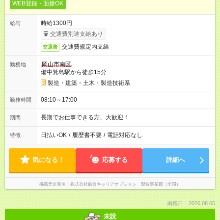
WEB登録・面接OK
時給1300円
給与
交通費別途支給あり
交通費規定内支給
交通費
岡山市南区
勤務地
備中箕島駅から徒歩15分
製造・建築・土木・製造技術系
08:10～17:00
勤務時間
長期でお仕事できる方、大歓迎！
期間
日払いOK
/
履歴書不要
/
電話対応なし
特徴
気になる！
応募する
詳細へ
掲載元企業名
株式会社綜合キャリアオプション 製造事業部（全国）
掲載日：2026.08.05
未読