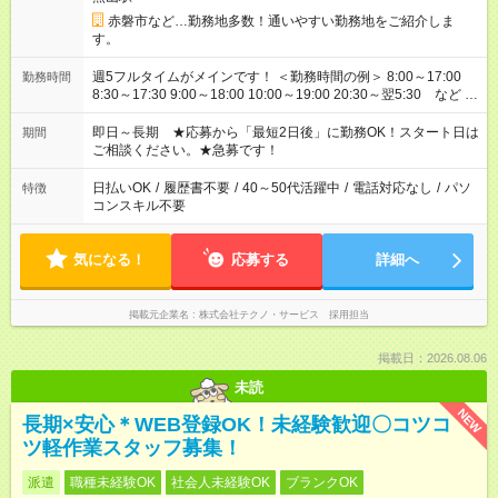
赤磐市など…勤務地多数！通いやすい勤務地をご紹介しま
す。
週5フルタイムがメインです！ ＜勤務時間の例＞ 8:00～17:00
勤務時間
8:30～17:30 9:00～18:00 10:00～19:00 20:30～翌5:30 など ★
その他にも勤務時間多数！ 日勤のみ、残業なし、交替制など
ご希望を教えてください！
即日～長期 ★応募から「最短2日後」に勤務OK！スタート日は
期間
ご相談ください。★急募です！
日払いOK
/
履歴書不要
/
40～50代活躍中
/
電話対応なし
/
パソ
特徴
コンスキル不要
気になる！
応募する
詳細へ
掲載元企業名
株式会社テクノ・サービス 採用担当
掲載日：2026.08.06
未読
NEW
長期×安心＊WEB登録OK！未経験歓迎〇コツコ
ツ軽作業スタッフ募集！
派遣
職種未経験OK
社会人未経験OK
ブランクOK