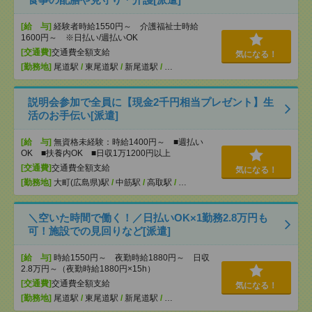
[給 与]
経験者時給1550円～ 介護福祉士時給
1600円～ ※日払い/週払いOK
[交通費]
交通費全額支給
気になる！
[勤務地]
尾道駅
/
東尾道駅
/
新尾道駅
/
…
説明会参加で全員に【現金2千円相当プレゼント】生
活のお手伝い[派遣]
[給 与]
無資格未経験：時給1400円～ ■週払い
OK ■扶養内OK ■日収1万1200円以上
[交通費]
交通費全額支給
気になる！
[勤務地]
大町(広島県)駅
/
中筋駅
/
高取駅
/
…
＼空いた時間で働く！／日払いOK×1勤務2.8万円も
可！施設での見回りなど[派遣]
[給 与]
時給1550円～ 夜勤時給1880円～ 日収
2.8万円～（夜勤時給1880円×15h）
[交通費]
交通費全額支給
気になる！
[勤務地]
尾道駅
/
東尾道駅
/
新尾道駅
/
…