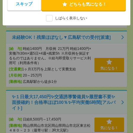
件有）
スキップ
どちらも気になる！
気になる！
[交通費]
1ヶ月3万円を上限として実費支給
[月収例]
20～25万円
しばらく表示しない
[勤務地]
広島駅から徒歩5分
未経験OK！残業ほぼなし▼広島駅での受付[派遣]
[給 与]
時給1400円 月収例 21万円 時給1400円×
実働7h30m×週5日×4週+残業5h ※月収例を保証す
るものではありません。※給与即受取りサービス利
用可（利用条件有）
気になる！
[交通費]
1ヶ月3万円を上限として実費支給
[月収例]
20～25万円
[勤務地]
広島駅駅から徒歩1分
✨１日最大17,450円✨交通誘導警備員✨履歴書不要✨
面接確約！合格率ほぼ100％✨平均実働5時間[アルバ
イト]
[給 与]
日給8,500円～17,450円
[勤務地]
岡山県岡山市北区岡山県岡山市北区東古松
気になる！
４８０－２３（最寄り駅：JR大元駅）