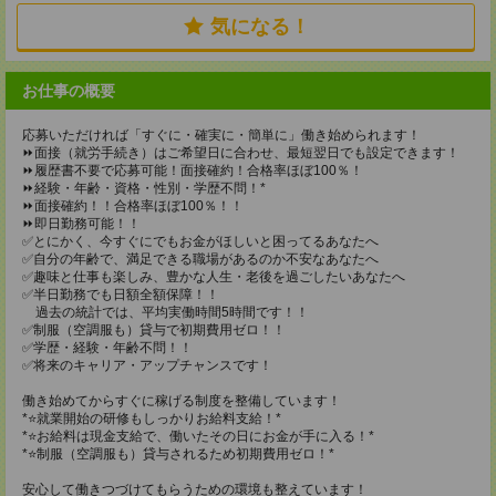
気になる！
お仕事の概要
応募いただければ「すぐに・確実に・簡単に」働き始められます！
⏩️面接（就労手続き）はご希望日に合わせ、最短翌日でも設定できます！
⏩️履歴書不要で応募可能！面接確約！合格率ほぼ100％！
⏩️経験・年齢・資格・性別・学歴不問！*
⏩️面接確約！！合格率ほぼ100％！！
⏩️即日勤務可能！！
✅とにかく、今すぐにでもお金がほしいと困ってるあなたへ
✅自分の年齢で、満足できる職場があるのか不安なあなたへ
✅趣味と仕事も楽しみ、豊かな人生・老後を過ごしたいあなたへ
✅半日勤務でも日額全額保障！！
過去の統計では、平均実働時間5時間です！！
✅制服（空調服も）貸与で初期費用ゼロ！！
✅学歴・経験・年齢不問！！
✅将来のキャリア・アップチャンスです！
働き始めてからすぐに稼げる制度を整備しています！
*⭐️就業開始の研修もしっかりお給料支給！*
*⭐️お給料は現金支給で、働いたその日にお金が手に入る！*
*⭐️制服（空調服も）貸与されるため初期費用ゼロ！*
安心して働きつづけてもらうための環境も整えています！