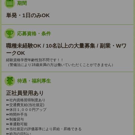
期間
単発・1日のみOK
応募資格・条件
職種未経験OK / 10名以上の大量募集 / 副業・Wワ
ークOK
経験資格学歴年齢性別不問です！！
（警備法により18歳未満の方は働いていただくことができません）
待遇・福利厚生
正社員登用あり
⏩️社内資格習得制度あり
⏩️交通費支給(当社規定)
⏩️休日１,０００円アップ
⏩️時間外手当
⏩️制服貸与
⏩️車通勤可能
⏩️当社規定の評価基準により昇給・昇格できる
⏩️給与の日払い