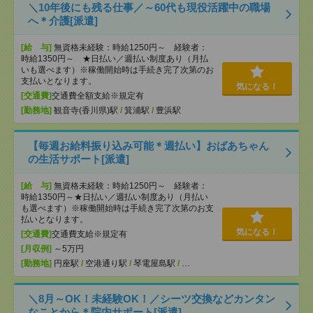
＼10年後にも残る仕事／～60代も現役活躍中の職場
へ＊介護[派遣]
[給 与]
無資格未経験：時給1250円～ 経験者：
時給1350円～ ★日払い／週払い制度あり（月払
いも選べます）※稼働開始時は手続き完了次第のお
支払いとなります。
気になる！
[交通費]
交通費全額支給※規定有
[勤務地]
観音寺(香川県)駅
/
箕浦駅
/
豊浜駅
【毎週お給料振り込み可能＊週払い】おばあちゃん
の生活サポート[派遣]
[給 与]
無資格未経験：時給1250円～ 経験者：
時給1350円～★日払い／週払い制度あり（月払い
も選べます）※稼働開始時は手続き完了次第のお支
払いとなります。
気になる！
[交通費]
交通費支給※規定有
[月収例]
～5万円
[勤務地]
円座駅
/
空港通り駅
/
琴電屋島駅
/
…
＼8月～OK！未経験OK！／シーツ交換などカンタン
なことから＊院内サポート[派遣]