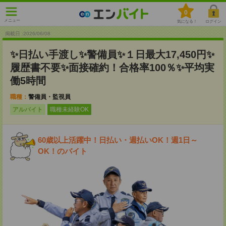
0
メニュー
気になる！
ログイン
掲載日 :2026
/
06
/
08
✨日払い手渡し✨警備員✨１日最大17,450円✨
履歴書不要✨面接確約！合格率100％✨平均実
働5時間
職種：
警備員・監視員
アルバイト
職種未経験OK
60歳以上活躍中！日払い・週払いOK！週1日～
OK！のバイト