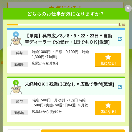
×
気になる！
どちらのお仕事が気になりますか？
1
/10
あなたの閲覧履歴からの
おすすめ
【単発】呉市広／8／8・9・22・23日＊自動
車ディーラーでの受付・1日でもＯＫ[派遣]
時給1300円 ・日額：9,100円（時給
給与
1,300円×7時間）
【単発】呉市広／8／8・9・22・23日＊自動車ディー
広駅から徒歩9分
気になる!
勤務地
ラーでの受付・1日でもＯＫ[派遣]
[給 与]
時給1300円 ・日額：9,100円（時給1,300
円×7時間）
未経験OK！残業ほぼなし▼広島で受付[派遣]
[交通費]
・自転車通勤可 ・車通勤可(駐車場無料)
気になる！
[勤務地]
広駅から徒歩9分
時給1500円 月収例 21万円 時給
給与
1500円×実働7h×週5日×4週 ※月収例
未経験OK！残業ほぼなし▼広島で受付[派遣]
を保証するものではありません。※給
広島駅から徒歩5分
気になる!
勤務地
与即受取りサービス利用可（利用条件
有）
[給 与]
時給1500円 月収例 21万円 時給1500円×
実働7h×週5日×4週 ※月収例を保証するものではあ
りません。※給与即受取りサービス利用可（利用条