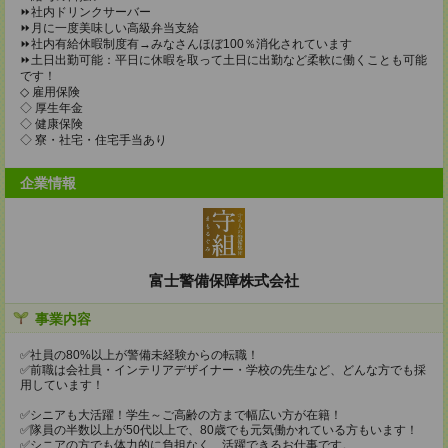
⏩️社内ドリンクサーバー
⏩️月に一度美味しい高級弁当支給
⏩️社内有給休暇制度有→みなさんほぼ100％消化されています
⏩️土日出勤可能：平日に休暇を取って土日に出勤など柔軟に働くことも可能
です！
◇ 雇用保険
◇ 厚生年金
◇ 健康保険
◇ 寮・社宅・住宅手当あり
企業情報
富士警備保障株式会社
事業内容
✅社員の80%以上が警備未経験からの転職！
✅前職は会社員・インテリアデザイナー・学校の先生など、どんな方でも採
用しています！
✅シニアも大活躍！学生～ご高齢の方まで幅広い方が在籍！
✅隊員の半数以上が50代以上で、80歳でも元気働かれている方もいます！
✅シニアの方でも体力的に負担なく、活躍できるお仕事です。