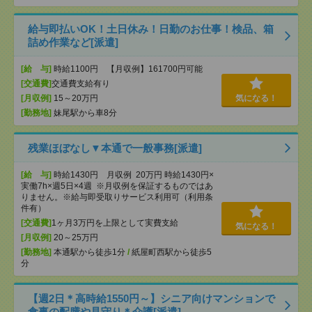
給与即払いOK！土日休み！日勤のお仕事！検品、箱
詰め作業など[派遣]
[給 与]
時給1100円 【月収例】161700円可能
[交通費]
交通費支給有り
[月収例]
15～20万円
気になる！
[勤務地]
妹尾駅から車8分
残業ほぼなし▼本通で一般事務[派遣]
[給 与]
時給1430円 月収例 20万円 時給1430円×
実働7h×週5日×4週 ※月収例を保証するものではあ
りません。※給与即受取りサービス利用可（利用条
件有）
[交通費]
1ヶ月3万円を上限として実費支給
気になる！
[月収例]
20～25万円
[勤務地]
本通駅から徒歩1分
/
紙屋町西駅から徒歩5
分
【週2日＊高時給1550円～】シニア向けマンションで
食事の配膳や見守り＊介護[派遣]