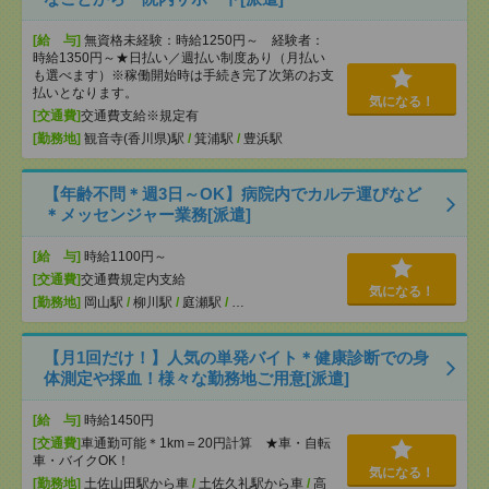
[給 与]
無資格未経験：時給1250円～ 経験者：
時給1350円～★日払い／週払い制度あり（月払い
も選べます）※稼働開始時は手続き完了次第のお支
払いとなります。
気になる！
[交通費]
交通費支給※規定有
[勤務地]
観音寺(香川県)駅
/
箕浦駅
/
豊浜駅
【年齢不問＊週3日～OK】病院内でカルテ運びなど
＊メッセンジャー業務[派遣]
[給 与]
時給1100円～
[交通費]
交通費規定内支給
気になる！
[勤務地]
岡山駅
/
柳川駅
/
庭瀬駅
/
…
【月1回だけ！】人気の単発バイト＊健康診断での身
体測定や採血！様々な勤務地ご用意[派遣]
[給 与]
時給1450円
[交通費]
車通勤可能＊1km＝20円計算 ★車・自転
車・バイクOK！
気になる！
[勤務地]
土佐山田駅から車
/
土佐久礼駅から車
/
高