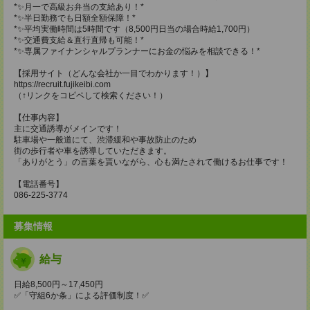
*✨月一で高級お弁当の支給あり！*
*✨半日勤務でも日額全額保障！*
*✨平均実働時間は5時間です（8,500円日当の場合時給1,700円）
*✨交通費支給＆直行直帰も可能！*
*✨専属ファイナンシャルプランナーにお金の悩みを相談できる！*
【採用サイト（どんな会社か一目でわかります！）】
https://recruit.fujikeibi.com
（↑リンクをコピペして検索ください！）
【仕事内容】
主に交通誘導がメインです！
駐車場や一般道にて、渋滞緩和や事故防止のため
街の歩行者や車を誘導していただきます。
「ありがとう」の言葉を貰いながら、心も満たされて働けるお仕事です！
【電話番号】
086-225-3774
募集情報
給与
日給8,500円～17,450円
✅「守組6か条」による評価制度！✅