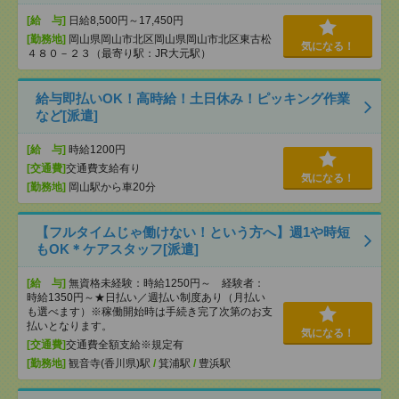
[給 与]
日給8,500円～17,450円
[勤務地]
岡山県岡山市北区岡山県岡山市北区東古松
気になる！
４８０－２３（最寄り駅：JR大元駅）
給与即払いOK！高時給！土日休み！ピッキング作業
など[派遣]
[給 与]
時給1200円
[交通費]
交通費支給有り
気になる！
[勤務地]
岡山駅から車20分
【フルタイムじゃ働けない！という方へ】週1や時短
もOK＊ケアスタッフ[派遣]
[給 与]
無資格未経験：時給1250円～ 経験者：
時給1350円～★日払い／週払い制度あり（月払い
も選べます）※稼働開始時は手続き完了次第のお支
払いとなります。
気になる！
[交通費]
交通費全額支給※規定有
[勤務地]
観音寺(香川県)駅
/
箕浦駅
/
豊浜駅