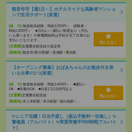
観音寺市【週1日～】ホテルライクな高齢者マンショ
ンで生活サポート[派遣]
[給 与]
無資格未経験：時給1250円～ 経験者：
時給1350円～ ★日払い／週払い制度あり（月払
いも選べます）※稼働開始時は手続き完了次第のお
支払いとなります。
気になる！
[交通費]
交通費全額支給※規定有
[勤務地]
観音寺(香川県)駅
/
箕浦駅
/
豊浜駅
【オープニング募集】おばあちゃんのお散歩付き添
いも仕事の1つ[派遣]
[給 与]
無資格未経験：時給1400円～ ■週払い
OK ■扶養内OK ■日収1万1200円以上
[交通費]
交通費全額支給
気になる！
[勤務地]
舟入本町駅
/
本川町駅
/
新白島駅
/
…
✨シニア活躍！日当手渡し（振込手数料一切無し）✨
警備員（アルバイト）✨実質実働平均5時間[アルバイ
ト]