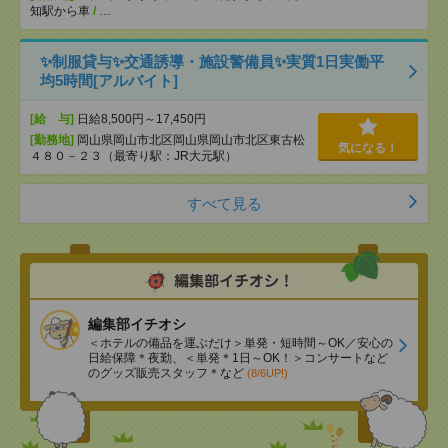
知駅から車
/
…
✨制服貸与✨交通誘導・施設警備員✨実質1日実働平
均5時間[アルバイト]
[給 与]
日給8,500円～17,450円
[勤務地]
岡山県岡山市北区岡山県岡山市北区東古松
気になる！
４８０－２３（最寄り駅：JR大元駅）
すべて見る
編集部イチオシ
＜ホテルの備品を運ぶだけ＞単発・短時間～OK／安心の
日給保障＊夜勤、＜単発＊1日～OK！＞コンサートなど
のグッズ販売スタッフ＊など
(8/6UP!)