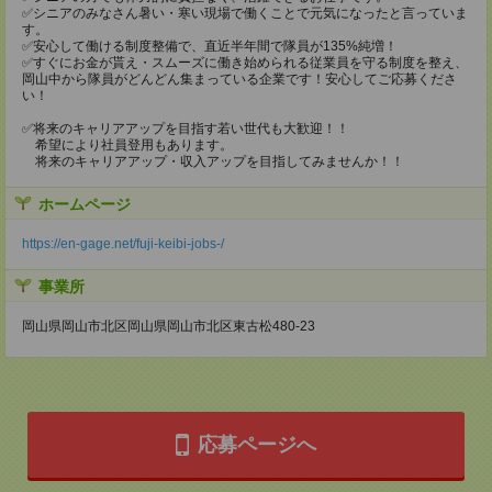
✅シニアのみなさん暑い・寒い現場で働くことで元気になったと言っていま
す。
✅安心して働ける制度整備で、直近半年間で隊員が135%純増！
✅すぐにお金が貰え・スムーズに働き始められる従業員を守る制度を整え、
岡山中から隊員がどんどん集まっている企業です！安心してご応募くださ
い！
✅将来のキャリアアップを目指す若い世代も大歓迎！！
希望により社員登用もあります。
将来のキャリアアップ・収入アップを目指してみませんか！！
ホームページ
https://en-gage.net/fuji-keibi-jobs-/
事業所
岡山県岡山市北区岡山県岡山市北区東古松480-23
応募ページへ