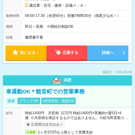
建設業・住宅・建材・設備メ－カ－
09:00-17:30（休憩60分）実働7時間30分（残業少なめ！）
勤務時間
即日～長期 ※開始日相談OK
期間
履歴書不要
特徴
気になる！
応募する
詳細へ
掲載日：2026.08.06
未読
車通勤OK＊観音町での営業事務
派遣
ブランクOK
WEB登録・面接OK
時給1400円 月収例 22万円 時給1400円×実働8h×週5日×4
給与
週 ※月収例を保証するものではありません。※給与即受取りサ
ービス利用可（利用条件有）
交通費別途支給あり
1ヶ月3万円を上限として実費支給
交通費