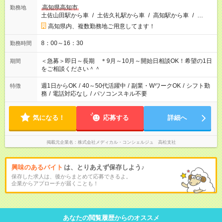
高知県高知市
勤務地
土佐山田駅から車
/
土佐久礼駅から車
/
高知駅から車
/
…
高知県内、複数勤務地ご用意してます！
8：00～16：30
勤務時間
＜急募＞即日～長期 ＊9月～10月～開始日相談OK！希望の1日
期間
をご相談ください＾＾
週1日からOK
/
40～50代活躍中
/
副業・WワークOK
/
シフト勤
特徴
務
/
電話対応なし
/
パソコンスキル不要
気になる！
応募する
詳細へ
掲載元企業名
株式会社メディカル・コンシェルジュ 高松支社
興味のあるバイト
は、とりあえず保存しよう♪
保存した求人は、後からまとめて応募できるよ。
企業からアプローチが届くことも！
あなたの閲覧履歴からのオススメ