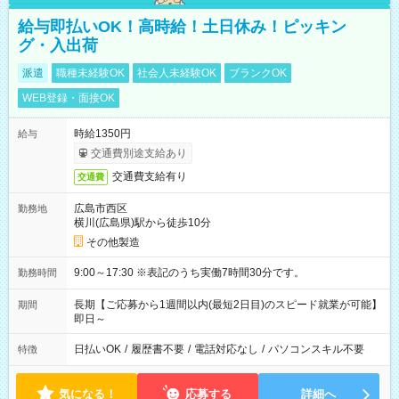
給与即払いOK！高時給！土日休み！ピッキン
グ・入出荷
派遣
職種未経験OK
社会人未経験OK
ブランクOK
WEB登録・面接OK
時給1350円
給与
交通費別途支給あり
交通費支給有り
交通費
広島市西区
勤務地
横川(広島県)駅から徒歩10分
その他製造
9:00～17:30 ※表記のうち実働7時間30分です。
勤務時間
長期【ご応募から1週間以内(最短2日目)のスピード就業が可能】
期間
即日～
日払いOK
/
履歴書不要
/
電話対応なし
/
パソコンスキル不要
特徴
気になる！
応募する
詳細へ