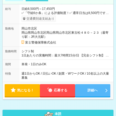
日給8,500円～17,450円
給与
✅「守組6か条」による評価制度！✅ 通常日当は8,500円ですが
上記評価制度により「S級隊員」と認定されれば10,000円の日当
交通費別途支給あり
を支給します。 (1)上記勤務者が交通2級資格者の場合10,000円
+1500円＝11,500円 (2)上記現場が深夜の場合 11,500×1.25＝
岡山市北区
勤務地
14,375円 (3)上記現場が日祝深夜の場合 17,250円 (4)上記勤務
岡山県岡山市北区岡山県岡山市北区東古松４８０－２３（最寄
者が現場までの運転者の場合17,250+200円＝17,450円 -----------
り駅：JR大元駅）
------------------------------- *最高日当額 17,450円* （実働時間5
時間の場合、時給3,490円） ------------------------------------------ よ
富士警備保障株式会社
り上位の資格取得やリーダー手当を取得すると ”さらに”加算さ
れます！ ※日当支給時振込手数料等は一切ありません。 【試用
シフト制
勤務時間
期間】試用期間なし
1日あたりの実働時間：最大7時間15分/日 【完全シフト制】 例
(1) 8：00~17:00（休憩１h） 例(2) 13:00~16:00（早上がりでも
全額支給！） 例(3) 21:00~5:00（夜勤なら日当1.25倍！！）
単発・1日のみOK
期間
週1日からOK / 日払いOK / 副業・WワークOK / 10名以上の大量
特徴
募集
気になる！
応募する
詳細へ
未読