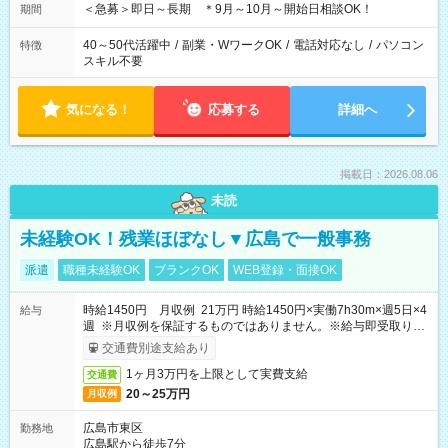
＜急募＞即日～長期 ＊9月～10月～開始日相談OK！
期間
40～50代活躍中
/
副業・WワークOK
/
電話対応なし
/
パソコン
特徴
スキル不要
気になる！
応募する
詳細へ
掲載日：2026.08.06
未読
未経験OK！残業ほぼなし▼広島で一般事務
派遣
職種未経験OK
ブランクOK
WEB登録・面接OK
時給1450円 月収例 21万円 時給1450円×実働7h30m×週5日×4
給与
週 ※月収例を保証するものではありません。※給与即受取りサ
ービス利用可（利用条件有）
交通費別途支給あり
1ヶ月3万円を上限として実費支給
交通費
20～25万円
月収例
広島市東区
勤務地
広島駅から徒歩7分