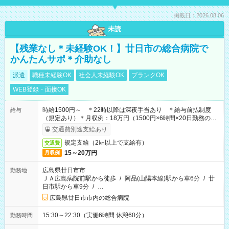
掲載日：2026.08.06
未読
【残業なし＊未経験OK！】廿日市の総合病院で
かんたんサポ＊介助なし
派遣
職種未経験OK
社会人未経験OK
ブランクOK
WEB登録・面接OK
時給1500円～ ＊22時以降は深夜手当あり ＊給与前払制度
給与
（規定あり）＊月収例：18万円（1500円×6時間×20日勤務の場
合）
交通費別途支給あり
規定支給（2㎞以上で支給有）
交通費
15～20万円
月収例
広島県廿日市市
勤務地
ＪＡ広島病院前駅から徒歩
/
阿品(山陽本線)駅から車6分
/
廿
日市駅から車9分
/
…
広島県廿日市市内の総合病院
15:30～22:30（実働6時間 休憩60分）
勤務時間