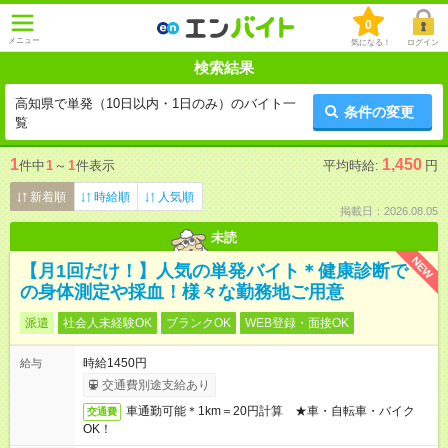
0
メニュー
気になる！
ログイン
検索結果
高知県で単発（10日以内・1日のみ）のバイト一
条件の変更
覧
1
1,450
件中
1
～
1
件表示
平均時給:
円
新着順
時給順
人気順
掲載日：2026.08.05
未読
NEW
【月1回だけ！】人気の単発バイト＊健康診断で
の身体測定や採血！様々な勤務地ご用意
派遣
社会人未経験OK
ブランクOK
WEB登録・面接OK
時給1450円
給与
交通費別途支給あり
車通勤可能＊1km＝20円計算 ★車・自転車・バイク
交通費
OK！