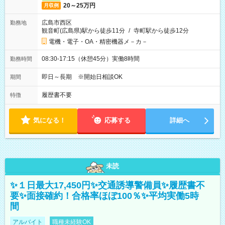
20～25万円
月収例
広島市西区
勤務地
観音町(広島県)駅から徒歩11分
/
寺町駅から徒歩12分
電機・電子・OA・精密機器メ－カ－
08:30-17:15（休憩45分）実働8時間
勤務時間
即日～長期 ※開始日相談OK
期間
履歴書不要
特徴
気になる！
応募する
詳細へ
未読
✨１日最大17,450円✨交通誘導警備員✨履歴書不
要✨面接確約！合格率ほぼ100％✨平均実働5時
間
アルバイト
職種未経験OK