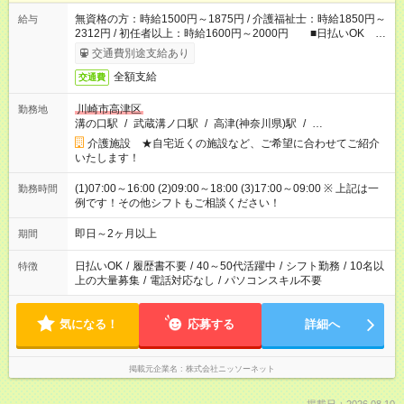
無資格の方：時給1500円～1875円 / 介護福祉士：時給1850円～
給与
2312円 / 初任者以上：時給1600円～2000円 ■日払いOK ■
日収例：1万2000円（時給1500円×8h）
交通費別途支給あり
全額支給
交通費
川崎市高津区
勤務地
溝の口駅
/
武蔵溝ノ口駅
/
高津(神奈川県)駅
/
…
介護施設 ★自宅近くの施設など、ご希望に合わせてご紹介
いたします！
(1)07:00～16:00 (2)09:00～18:00 (3)17:00～09:00 ※ 上記は一
勤務時間
例です！その他シフトもご相談ください！
即日～2ヶ月以上
期間
日払いOK
/
履歴書不要
/
40～50代活躍中
/
シフト勤務
/
10名以
特徴
上の大量募集
/
電話対応なし
/
パソコンスキル不要
気になる！
応募する
詳細へ
掲載元企業名
株式会社ニッソーネット