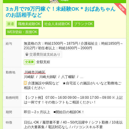
NEW
3ヵ月で79万円稼ぐ！未経験OK＊おばあちゃん
のお話相手など
派遣
職種未経験OK
社会人未経験OK
ブランクOK
WEB登録・面接OK
無資格の方：時給1500円～1875円 / 介護福祉士：時給1850円～
給与
2312円 / 初任者以上：時給1600円～2000円
交通費別途支給あり
全額支給
交通費
川崎市川崎区
勤務地
川崎駅
/
川崎大師駅
/
八丁畷駅
/
…
介護施設や病院など ★自宅近くの施設がいいなど勤務地ご
相談ください
【シフト例】 07:00～16:00 09:00～18:00 17:00～09:00 ※ 上記
勤務時間
は一例です！その他シフトもご相談ください！
即日～2ヶ月以上 ■開始日の相談OK！
期間
日払いOK
/
履歴書不要
/
40～50代活躍中
/
シフト勤務
/
10名以
特徴
上の大量募集
/
電話対応なし
/
パソコンスキル不要