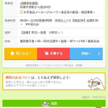
川崎市中原区
勤務地
武蔵中原駅から徒歩4分
大手食品メーカーグループ＜食品等の配送・物流事業＞
09:00～12:00(実働3時間 休憩なし) ※【相談OK】始業8:30
勤務時間
～ #午前のみ
【急募】即日～長期 ※即日～！
期間
履歴書不要
/
40～50代活躍中
/
副業・WワークOK
/
服装自由
特徴
気になる！
応募する
詳細へ
掲載元企業名
パーソルテンプスタッフ株式会社 首都圏
興味のあるバイト
は、とりあえず保存しよう♪
保存した求人は、後からまとめて応募できるよ。
企業からアプローチが届くことも！
掲載日：2026.08.10
未読