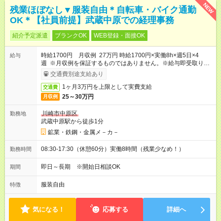
NEW
残業ほぼなし▼服装自由＊自転車・バイク通勤
OK＊【社員前提】武蔵中原での経理事務
紹介予定派遣
ブランクOK
WEB登録・面接OK
時給1700円 月収例 27万円 時給1700円×実働8h×週5日×4
給与
週 ※月収例を保証するものではありません。※給与即受取りサ
ービス利用可（利用条件有）
交通費別途支給あり
1ヶ月3万円を上限として実費支給
交通費
25～30万円
月収例
川崎市中原区
勤務地
武蔵中原駅から徒歩1分
鉱業・鉄鋼・金属メ－カ－
08:30-17:30（休憩60分）実働8時間（残業少なめ！）
勤務時間
即日～長期 ※開始日相談OK
期間
服装自由
特徴
気になる！
応募する
詳細へ