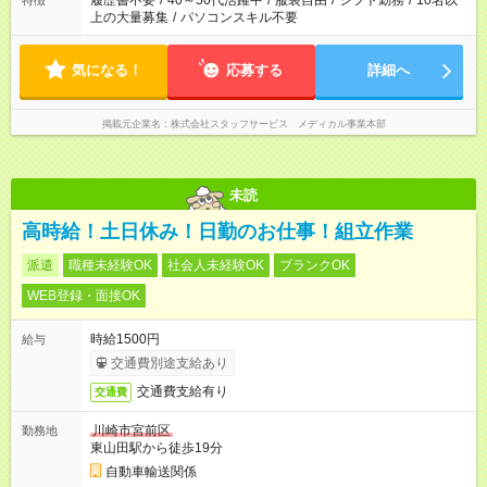
履歴書不要
/
40～50代活躍中
/
服装自由
/
シフト勤務
/
10名以
特徴
上の大量募集
/
パソコンスキル不要
気になる！
応募する
詳細へ
掲載元企業名
株式会社スタッフサービス メディカル事業本部
未読
高時給！土日休み！日勤のお仕事！組立作業
派遣
職種未経験OK
社会人未経験OK
ブランクOK
WEB登録・面接OK
時給1500円
給与
交通費別途支給あり
交通費支給有り
交通費
川崎市宮前区
勤務地
東山田駅から徒歩19分
自動車輸送関係