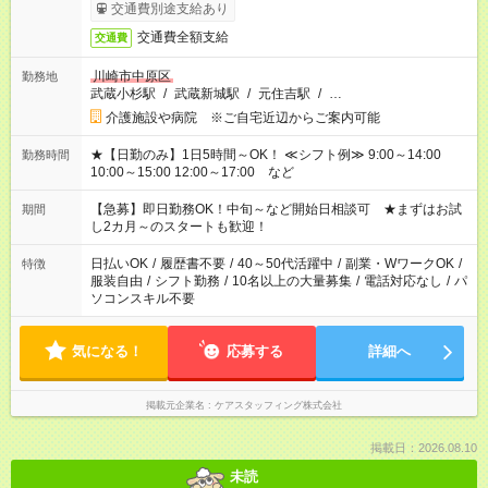
交通費別途支給あり
交通費全額支給
交通費
川崎市中原区
勤務地
武蔵小杉駅
/
武蔵新城駅
/
元住吉駅
/
…
介護施設や病院 ※ご自宅近辺からご案内可能
★【日勤のみ】1日5時間～OK！ ≪シフト例≫ 9:00～14:00
勤務時間
10:00～15:00 12:00～17:00 など
【急募】即日勤務OK！中旬～など開始日相談可 ★まずはお試
期間
し2カ月～のスタートも歓迎！
日払いOK
/
履歴書不要
/
40～50代活躍中
/
副業・WワークOK
/
特徴
服装自由
/
シフト勤務
/
10名以上の大量募集
/
電話対応なし
/
パ
ソコンスキル不要
気になる！
応募する
詳細へ
掲載元企業名
ケアスタッフィング株式会社
掲載日：2026.08.10
未読