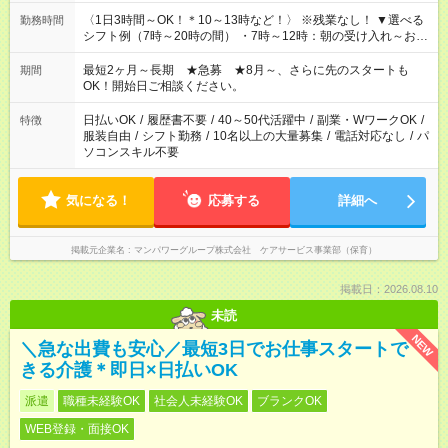
〈1日3時間～OK！＊10～13時など！〉 ※残業なし！ ▼選べる
勤務時間
シフト例（7時～20時の間） ・7時～12時：朝の受け入れ～お昼
の準備 ・10時～13時：園児の見守り～お昼の補助 ・9時～16
時：帰りの会まで！子供の成長を見守る ・15時～20時：夜のお
最短2ヶ月～長期 ★急募 ★8月～、さらに先のスタートも
期間
迎えサポート
OK！開始日ご相談ください。
日払いOK
/
履歴書不要
/
40～50代活躍中
/
副業・WワークOK
/
特徴
服装自由
/
シフト勤務
/
10名以上の大量募集
/
電話対応なし
/
パ
ソコンスキル不要
気になる！
応募する
詳細へ
掲載元企業名
マンパワーグループ株式会社 ケアサービス事業部（保育）
掲載日：2026.08.10
未読
NEW
＼急な出費も安心／最短3日でお仕事スタートで
きる介護＊即日×日払いOK
派遣
職種未経験OK
社会人未経験OK
ブランクOK
WEB登録・面接OK