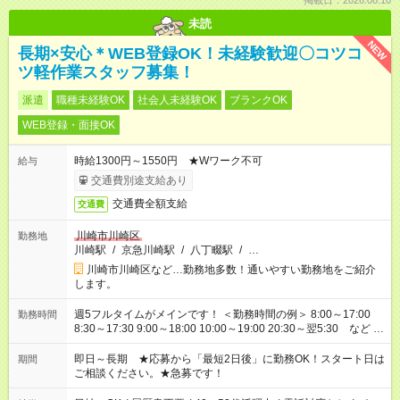
掲載日：2026.08.10
未読
NEW
長期×安心＊WEB登録OK！未経験歓迎〇コツコ
ツ軽作業スタッフ募集！
派遣
職種未経験OK
社会人未経験OK
ブランクOK
WEB登録・面接OK
時給1300円～1550円 ★Wワーク不可
給与
交通費別途支給あり
交通費全額支給
交通費
川崎市川崎区
勤務地
川崎駅
/
京急川崎駅
/
八丁畷駅
/
…
川崎市川崎区など…勤務地多数！通いやすい勤務地をご紹介
します。
週5フルタイムがメインです！ ＜勤務時間の例＞ 8:00～17:00
勤務時間
8:30～17:30 9:00～18:00 10:00～19:00 20:30～翌5:30 など ★
その他にも勤務時間多数！ 日勤のみ、残業なし、交替制など
ご希望を教えてください！
即日～長期 ★応募から「最短2日後」に勤務OK！スタート日は
期間
ご相談ください。★急募です！