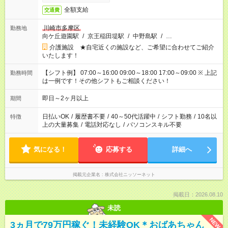
全額支給
交通費
川崎市多摩区
勤務地
向ケ丘遊園駅
/
京王稲田堤駅
/
中野島駅
/
…
介護施設 ★自宅近くの施設など、ご希望に合わせてご紹介
いたします！
【シフト例】 07:00～16:00 09:00～18:00 17:00～09:00 ※ 上記
勤務時間
は一例です！その他シフトもご相談ください！
即日～2ヶ月以上
期間
日払いOK
/
履歴書不要
/
40～50代活躍中
/
シフト勤務
/
10名以
特徴
上の大量募集
/
電話対応なし
/
パソコンスキル不要
気になる！
応募する
詳細へ
掲載元企業名
株式会社ニッソーネット
掲載日：2026.08.10
未読
NEW
3ヵ月で79万円稼ぐ！未経験OK＊おばあちゃん