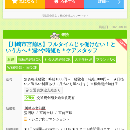
気になる！
応募する
詳細へ
掲載元企業名
株式会社ニッソーネット
掲載日：2026.08.10
未読
NEW
【川崎市宮前区】フルタイムじゃ働けない！と
いう方へ＊週2や時短も＊ケアスタッフ
派遣
職種未経験OK
社会人未経験OK
大学生歓迎
ブランクOK
WEB登録・面接OK
無資格未経験：時給1600円～ 経験者：時給1800円～ ★日払
給与
い／週払い制度あり（月払いも選べます）※稼働開始時は手続き
完了次第のお支払いとなります。
交通費別途支給あり
交通費全額支給※規定有
交通費
川崎市宮前区
勤務地
鷺沼駅
/
宮崎台駅
/
宮前平駅
＜シニア向けマンション＞
★1日6時間～の時短シフトOK ★スタート時間選べます！ 7:00～
勤務時間