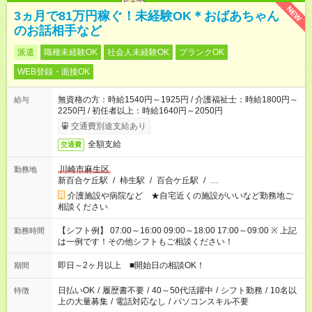
NEW
3ヵ月で81万円稼ぐ！未経験OK＊おばあちゃん
のお話相手など
派遣
職種未経験OK
社会人未経験OK
ブランクOK
WEB登録・面接OK
無資格の方：時給1540円～1925円 / 介護福祉士：時給1800円～
給与
2250円 / 初任者以上：時給1640円～2050円
交通費別途支給あり
全額支給
交通費
川崎市麻生区
勤務地
新百合ケ丘駅
/
柿生駅
/
百合ケ丘駅
/
…
介護施設や病院など ★自宅近くの施設がいいなど勤務地ご
相談ください
【シフト例】 07:00～16:00 09:00～18:00 17:00～09:00 ※ 上記
勤務時間
は一例です！その他シフトもご相談ください！
即日～2ヶ月以上 ■開始日の相談OK！
期間
日払いOK
/
履歴書不要
/
40～50代活躍中
/
シフト勤務
/
10名以
特徴
上の大量募集
/
電話対応なし
/
パソコンスキル不要