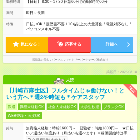
【日勤】 8:30～17:30 休憩60分 [実働]8時間00分
勤務時間
即日～長期
期間
日払いOK
/
履歴書不要
/
10名以上の大量募集
/
電話対応なし
/
特徴
パソコンスキル不要
気になる！
応募する
詳細へ
掲載元企業名
パーソルファクトリーパートナーズ株式会社
掲載日：2026.08.10
未読
NEW
【川崎市麻生区】フルタイムじゃ働けない！と
いう方へ＊週2や時短も＊ケアスタッフ
派遣
職種未経験OK
社会人未経験OK
大学生歓迎
ブランクOK
WEB登録・面接OK
無資格未経験：時給1600円～ 経験者：時給1800円～ ★日払
給与
い／週払い制度あり（月払いも選べます）※稼働開始時は手続き
完了次第のお支払いとなります。