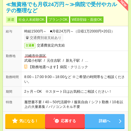
NEW
≪無資格でも月収24万円～≫病院で受付やカル
テの整理など
派遣
社会人未経験OK
ブランクOK
WEB登録・面接OK
時給1500円～ ■月収24万円～（日収1万2000円×20日）
給与
交通費別途支給あり
交通費規定内支給
交通費
川崎市中原区
勤務地
武蔵小杉駅
/
元住吉駅
/
新丸子駅
/
…
【勤務地選べます】病院・クリニック
8:00～17:00 9:00～18:00など ※ご希望の時間帯をご相談くださ
勤務時間
い。
2ヶ月～OK ※スタート日はお気軽にご相談ください！
期間
履歴書不要
/
40～50代活躍中
/
服装自由
/
シフト勤務
/
10名以
特徴
上の大量募集
/
パソコンスキル不要
気になる！
応募する
詳細へ