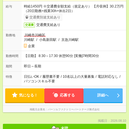
時給1450円 ※交通費全額支給（規定あり） 【月収例】30.2万円
給与
（20日勤務+残業30h+休出2日）
交通費別途支給あり
交通費支給あり
交通費
川崎市川崎区
勤務地
川崎駅
/
小島新田駅
/
京急川崎駅
企業
【日勤】 8:30～17:30 休憩90分 [実働]7時間30分
勤務時間
即日～長期
期間
日払いOK
/
履歴書不要
/
10名以上の大量募集
/
電話対応なし
/
特徴
パソコンスキル不要
気になる！
応募する
詳細へ
掲載元企業名
パーソルファクトリーパートナーズ株式会社
掲載日：2026.08.10
未読