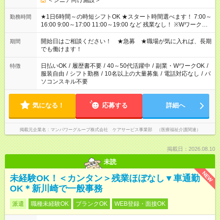
＜シニア向け施設＞
★1日6時間～の時短シフトOK ★スタート時間選べます！ 7:00～
勤務時間
16:00 9:00～17:00 11:00～19:00 など 残業なし！ ※Wワークの
場合、他のお仕事と合わせ週40時間超の就業はご案内できませ
ん ※法令に基づき、週20時間以上勤務は社会保険への加入対象
開始日はご相談ください！ ★急募 ★職場が気に入れば、長期
期間
となります ※労働者派遣法（日雇い派遣の原則禁止）により、
でも働けます！
短時間・短期間の就業はご案内が難しい場合があります
日払いOK
/
履歴書不要
/
40～50代活躍中
/
副業・WワークOK
/
特徴
服装自由
/
シフト勤務
/
10名以上の大量募集
/
電話対応なし
/
パ
ソコンスキル不要
気になる！
応募する
詳細へ
掲載元企業名
マンパワーグループ株式会社 ケアサービス事業部 （医療福祉介護関連）
掲載日：2026.08.10
未読
NEW
未経験OK！＜カンタン＞残業ほぼなし▼車通勤
OK＊新川崎で一般事務
派遣
職種未経験OK
ブランクOK
WEB登録・面接OK