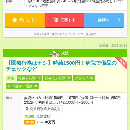
日払いOK
/
履歴書不要
/
40～50代活躍中
/
電話対応なし
/
パソ
特徴
コンスキル不要
気になる！
応募する
詳細へ
掲載元企業名
株式会社テクノ・サービス 採用担当
掲載日：2026.08.10
未読
NEW
【医療行為はナシ】時給1500円！病院で備品の
チェックなど
派遣
職種未経験OK
社会人未経験OK
ブランクOK
WEB登録・面接OK
無資格の方：時給1500円～1875円 / 介護福祉士：時給1850円～
給与
2312円 / 初任者以上：時給1600円～2000円
交通費別途支給あり
全額支給
交通費
25～30万円
月収例