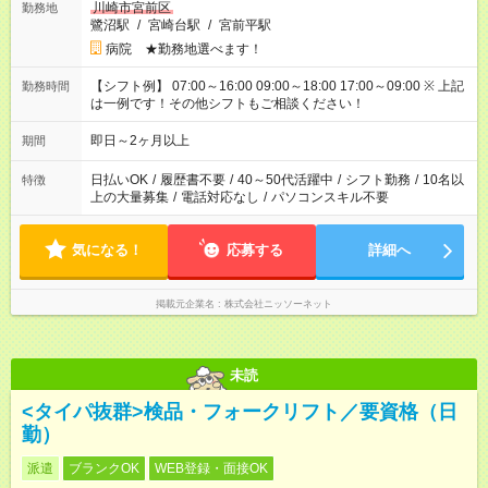
川崎市宮前区
勤務地
鷺沼駅
/
宮崎台駅
/
宮前平駅
病院 ★勤務地選べます！
【シフト例】 07:00～16:00 09:00～18:00 17:00～09:00 ※ 上記
勤務時間
は一例です！その他シフトもご相談ください！
即日～2ヶ月以上
期間
日払いOK
/
履歴書不要
/
40～50代活躍中
/
シフト勤務
/
10名以
特徴
上の大量募集
/
電話対応なし
/
パソコンスキル不要
気になる！
応募する
詳細へ
掲載元企業名
株式会社ニッソーネット
未読
<タイパ抜群>検品・フォークリフト／要資格（日
勤）
派遣
ブランクOK
WEB登録・面接OK