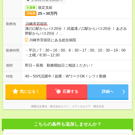
規定支給
交通費
25～30万円
月収例
川崎市宮前区
勤務地
溝の口駅からバス20分
/
武蔵溝ノ口駅からバス20分
/
あざみ
野駅からバス20分
/
…
川崎市宮前区にある総合病院
・平日／7：30～16：00、8：30～17：00、10：30～19：00
勤務時間
・土曜／8:30～12:30
即日～長期 勤務開始日ご相談ください！
期間
40～50代活躍中
/
副業・WワークOK
/
シフト勤務
特徴
気になる！
応募する
詳細へ
掲載元企業名
株式会社ルフト・メディカルケア 横浜支店
こちらの条件も追加しませんか？