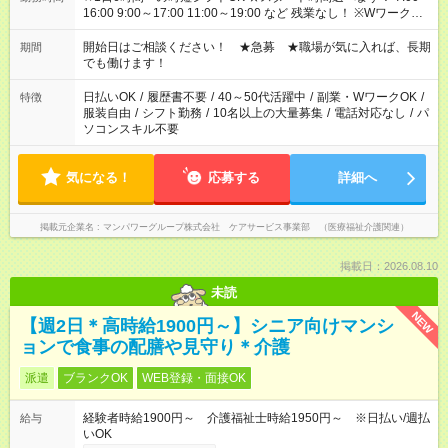
16:00 9:00～17:00 11:00～19:00 など 残業なし！ ※Wワークの
場合、他のお仕事と合わせ週40時間超の就業はご案内できませ
ん ※法令に基づき、週20時間以上勤務は社会保険への加入対象
開始日はご相談ください！ ★急募 ★職場が気に入れば、長期
期間
となります ※労働者派遣法（日雇い派遣の原則禁止）により、
でも働けます！
短時間・短期間の就業はご案内が難しい場合があります
日払いOK
/
履歴書不要
/
40～50代活躍中
/
副業・WワークOK
/
特徴
服装自由
/
シフト勤務
/
10名以上の大量募集
/
電話対応なし
/
パ
ソコンスキル不要
気になる！
応募する
詳細へ
掲載元企業名
マンパワーグループ株式会社 ケアサービス事業部 （医療福祉介護関連）
掲載日：2026.08.10
未読
NEW
【週2日＊高時給1900円～】シニア向けマンシ
ョンで食事の配膳や見守り＊介護
派遣
ブランクOK
WEB登録・面接OK
経験者時給1900円～ 介護福祉士時給1950円～ ※日払い/週払
給与
いOK