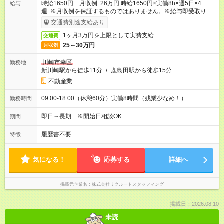
時給1650円 月収例 26万円 時給1650円×実働8h×週5日×4
給与
週 ※月収例を保証するものではありません。※給与即受取りサ
ービス利用可（利用条件有）
交通費別途支給あり
1ヶ月3万円を上限として実費支給
交通費
25～30万円
月収例
川崎市幸区
勤務地
新川崎駅から徒歩11分
/
鹿島田駅から徒歩15分
不動産業
09:00-18:00（休憩60分）実働8時間（残業少なめ！）
勤務時間
即日～長期 ※開始日相談OK
期間
履歴書不要
特徴
気になる！
応募する
詳細へ
掲載元企業名
株式会社リクルートスタッフィング
掲載日：2026.08.10
未読