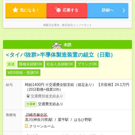
気になる！
応募する
詳細へ
掲載元企業名
株式会社ニッソーネット
未読
<タイパ抜群>半導体製造装置の組立（日勤）
派遣
職種未経験OK
社会人未経験OK
ブランクOK
WEB登録・面接OK
時給1400円 ※交通費全額支給（規定あり） 【月収例】24.1万円
給与
（20日勤務+残業10h）
交通費別途支給あり
交通費支給あり
交通費
川崎市麻生区
勤務地
黒川(神奈川県)駅
/
栗平駅
/
はるひ野駅
クリーンルーム