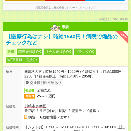
掲載元企業名
株式会社リクルートスタッフィング
掲載日：2026.08.10
未読
NEW
【医療行為はナシ】時給1540円！病院で備品の
チェックなど
派遣
職種未経験OK
社会人未経験OK
ブランクOK
WEB登録・面接OK
無資格の方：時給1540円～1925円 / 介護福祉士：時給1800円～
給与
2250円 / 初任者以上：時給1640円～2050円
交通費別途支給あり
全額支給
交通費
25～30万円
月収例
川崎市多摩区
勤務地
登戸駅
/
生田(神奈川県)駅
/
読売ランド前駅
/
…
病院 ★勤務地選べます！
【シフト例】 07:00～16:00 09:00～18:00 17:00～09:00 ※ 上記
勤務時間