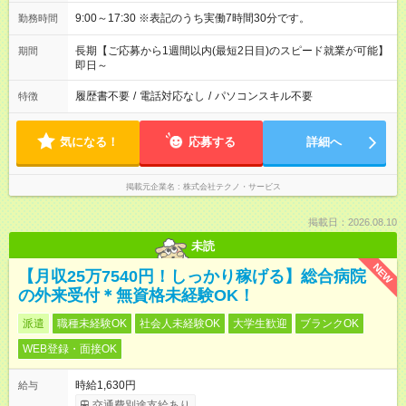
9:00～17:30 ※表記のうち実働7時間30分です。
勤務時間
長期【ご応募から1週間以内(最短2日目)のスピード就業が可能】
期間
即日～
履歴書不要
/
電話対応なし
/
パソコンスキル不要
特徴
気になる！
応募する
詳細へ
掲載元企業名
株式会社テクノ・サービス
掲載日：2026.08.10
未読
NEW
【月収25万7540円！しっかり稼げる】総合病院
の外来受付＊無資格未経験OK！
派遣
職種未経験OK
社会人未経験OK
大学生歓迎
ブランクOK
WEB登録・面接OK
時給1,630円
給与
交通費別途支給あり