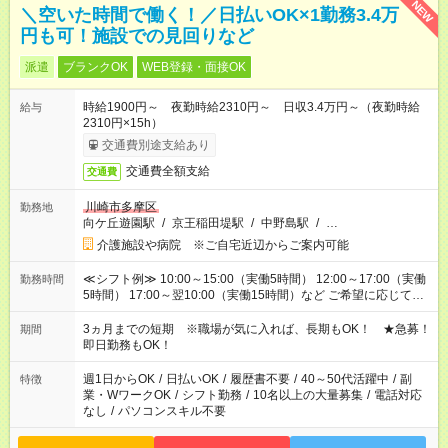
NEW
＼空いた時間で働く！／日払いOK×1勤務3.4万
円も可！施設での見回りなど
派遣
ブランクOK
WEB登録・面接OK
時給1900円～ 夜勤時給2310円～ 日収3.4万円～（夜勤時給
給与
2310円×15h）
交通費別途支給あり
交通費全額支給
交通費
川崎市多摩区
勤務地
向ケ丘遊園駅
/
京王稲田堤駅
/
中野島駅
/
…
介護施設や病院 ※ご自宅近辺からご案内可能
≪シフト例≫ 10:00～15:00（実働5時間） 12:00～17:00（実働
勤務時間
5時間） 17:00～翌10:00（実働15時間）など ご希望に応じて、
働く時間は調整できます！ お気軽に担当へ相談ください！
3ヵ月までの短期 ※職場が気に入れば、長期もOK！ ★急募！
期間
即日勤務もOK！
週1日からOK
/
日払いOK
/
履歴書不要
/
40～50代活躍中
/
副
特徴
業・WワークOK
/
シフト勤務
/
10名以上の大量募集
/
電話対応
なし
/
パソコンスキル不要