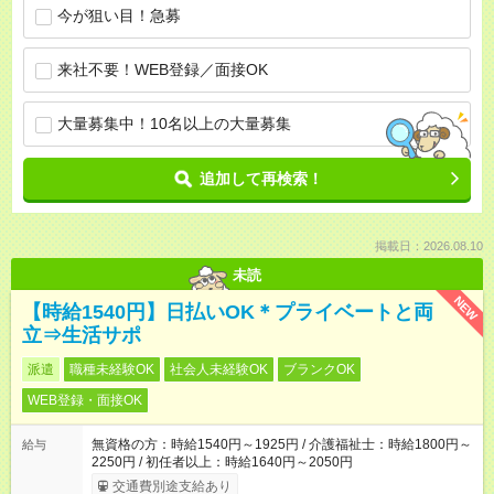
今が狙い目！急募
来社不要！WEB登録／面接OK
大量募集中！10名以上の大量募集
追加して再検索！
掲載日：2026.08.10
未読
NEW
【時給1540円】日払いOK＊プライベートと両
立⇒生活サポ
派遣
職種未経験OK
社会人未経験OK
ブランクOK
WEB登録・面接OK
無資格の方：時給1540円～1925円 / 介護福祉士：時給1800円～
給与
2250円 / 初任者以上：時給1640円～2050円
交通費別途支給あり