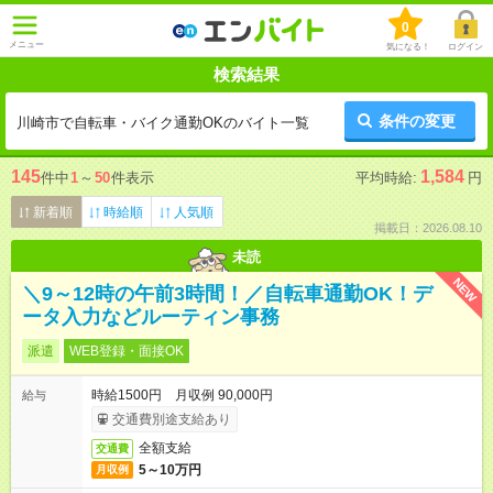
0
メニュー
気になる！
ログイン
検索結果
条件の変更
川崎市で自転車・バイク通勤OKのバイト一覧
145
1,584
件中
1
～
50
件表示
平均時給:
円
新着順
時給順
人気順
掲載日：2026.08.10
未読
NEW
＼9～12時の午前3時間！／自転車通勤OK！デ
ータ入力などルーティン事務
派遣
WEB登録・面接OK
時給1500円 月収例 90,000円
給与
交通費別途支給あり
全額支給
交通費
5～10万円
月収例