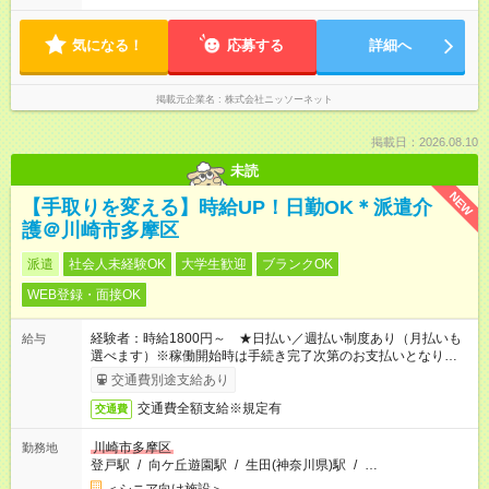
気になる！
応募する
詳細へ
掲載元企業名
株式会社ニッソーネット
掲載日：2026.08.10
未読
NEW
【手取りを変える】時給UP！日勤OK＊派遣介
護＠川崎市多摩区
派遣
社会人未経験OK
大学生歓迎
ブランクOK
WEB登録・面接OK
経験者：時給1800円～ ★日払い／週払い制度あり（月払いも
給与
選べます）※稼働開始時は手続き完了次第のお支払いとなりま
す。
交通費別途支給あり
交通費全額支給※規定有
交通費
川崎市多摩区
勤務地
登戸駅
/
向ケ丘遊園駅
/
生田(神奈川県)駅
/
…