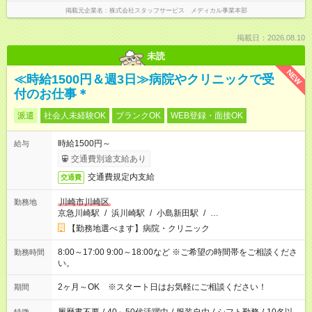
掲載元企業名
株式会社スタッフサービス メディカル事業本部
掲載日：2026.08.10
未読
NEW
≪時給1500円＆週3日≫病院やクリニックで受
付のお仕事＊
派遣
社会人未経験OK
ブランクOK
WEB登録・面接OK
時給1500円～
給与
交通費別途支給あり
交通費規定内支給
交通費
川崎市川崎区
勤務地
京急川崎駅
/
浜川崎駅
/
小島新田駅
/
…
【勤務地選べます】病院・クリニック
8:00～17:00 9:00～18:00など ※ご希望の時間帯をご相談くださ
勤務時間
い。
2ヶ月～OK ※スタート日はお気軽にご相談ください！
期間