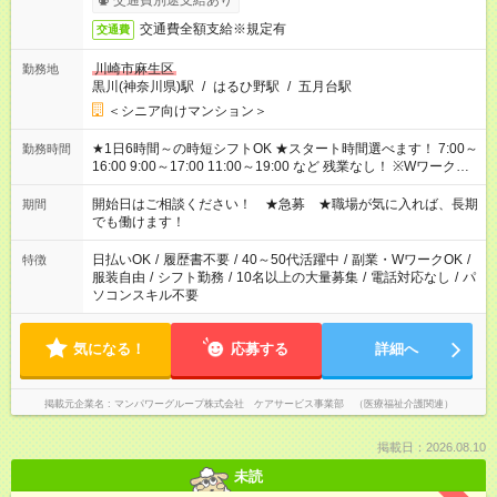
交通費別途支給あり
交通費全額支給※規定有
交通費
川崎市麻生区
勤務地
黒川(神奈川県)駅
/
はるひ野駅
/
五月台駅
＜シニア向けマンション＞
★1日6時間～の時短シフトOK ★スタート時間選べます！ 7:00～
勤務時間
16:00 9:00～17:00 11:00～19:00 など 残業なし！ ※Wワークの
場合、他のお仕事と合わせ週40時間超の就業はご案内できませ
ん ※法令に基づき、週20時間以上勤務は社会保険への加入対象
開始日はご相談ください！ ★急募 ★職場が気に入れば、長期
期間
となります ※労働者派遣法（日雇い派遣の原則禁止）により、
でも働けます！
短時間・短期間の就業はご案内が難しい場合があります
日払いOK
/
履歴書不要
/
40～50代活躍中
/
副業・WワークOK
/
特徴
服装自由
/
シフト勤務
/
10名以上の大量募集
/
電話対応なし
/
パ
ソコンスキル不要
気になる！
応募する
詳細へ
掲載元企業名
マンパワーグループ株式会社 ケアサービス事業部 （医療福祉介護関連）
掲載日：2026.08.10
未読