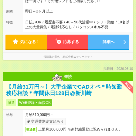
は一例です！その他シフトもご相談ください！
即日～2ヶ月以上
期間
日払いOK
/
履歴書不要
/
40～50代活躍中
/
シフト勤務
/
10名以
特徴
上の大量募集
/
電話対応なし
/
パソコンスキル不要
気になる！
応募する
詳細へ
掲載元企業名
株式会社ニッソーネット
掲載日：2026.08.10
未読
NEW
【月給31万円～】大手企業でCADオペ＊時短勤
務応相談＊年間休日128日@新川崎
派遣
WEB登録・面接OK
月給310,000円～
給与
交通費別途支給あり
上限月100,000円 ※新幹線通勤は認められません。
交通費