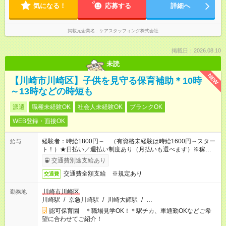
気になる！
応募する
詳細へ
掲載元企業名
ケアスタッフィング株式会社
掲載日：2026.08.10
未読
NEW
【川崎市川崎区】子供を見守る保育補助＊10時
～13時などの時短も
派遣
職種未経験OK
社会人未経験OK
ブランクOK
WEB登録・面接OK
経験者：時給1800円～ （有資格未経験は時給1600円～スター
給与
ト！）★日払い／週払い制度あり（月払いも選べます）※稼働開
始時は手続き完了次第のお支払いとなります★フルタイムできる
交通費別途支給あり
方は100円アップ！
交通費全額支給 ※規定あり
交通費
川崎市川崎区
勤務地
川崎駅
/
京急川崎駅
/
川崎大師駅
/
…
認可保育園 ＊職場見学OK！＊駅チカ、車通勤OKなどご希
望に合わせてご紹介！