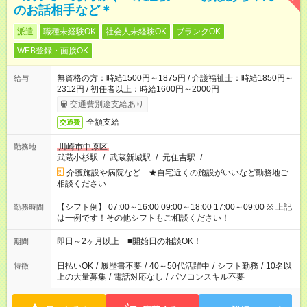
のお話相手など＊
派遣
職種未経験OK
社会人未経験OK
ブランクOK
WEB登録・面接OK
無資格の方：時給1500円～1875円 / 介護福祉士：時給1850円～
給与
2312円 / 初任者以上：時給1600円～2000円
交通費別途支給あり
全額支給
交通費
川崎市中原区
勤務地
武蔵小杉駅
/
武蔵新城駅
/
元住吉駅
/
…
介護施設や病院など ★自宅近くの施設がいいなど勤務地ご
相談ください
【シフト例】 07:00～16:00 09:00～18:00 17:00～09:00 ※ 上記
勤務時間
は一例です！その他シフトもご相談ください！
即日～2ヶ月以上 ■開始日の相談OK！
期間
日払いOK
/
履歴書不要
/
40～50代活躍中
/
シフト勤務
/
10名以
特徴
上の大量募集
/
電話対応なし
/
パソコンスキル不要