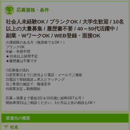
応募資格・条件
社会人未経験OK / ブランクOK / 大学生歓迎 / 10名
以上の大量募集 / 履歴書不要 / 40～50代活躍中 /
副業・WワークOK / WEB登録・面接OK
介護経験のある方（無資格でもOK！）
ブランクOK
年齢・学歴不問
★10名以上採用予定
★履歴書は不要です
▽応募後の流れ
1)翌営業日までに担当より電話・メールでご連絡
2)電話で登録面談→求人とマッチング
3)ご希望の施設で、職場見学
4)就業決定→勤務開始
応募→就業まで最短3日＆10日後に給料GETも可！
開始希望日はご相談ください。1か月以上先の相談もOK！
派遣先の概要
社名