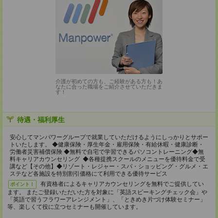
介護が初めての方も、ご経験がある方も！あ
なたに合った職場をご紹介させていただきま
す！
待遇・福利厚生
安心してマンパワーグループで就業していただけるようにしっかりとサポー
トいたします。 ◆健康保険・厚生年金・雇用保険・有給休暇・健康診断・
労働者災害補償保険 ◆無料で自宅で学習できるパソコントレーニング◆無
料キャリアカウンセリング ◆各種提携スクールのメニューを優待料金で受
講など【その他】◆リゾート・レジャー・スパ・ショッピング・グルメ・エ
ステなど各施設を特別割引価格にて利用できる優待サービス
有資格者によるキャリアカウンセリングを無料でご提供してい
ポイント！
ます。 またご登録いただいた方を対象に「英語スピーキングチェック会」や
「英語で習うフラワーアレンジメント」、「ときめき片づけ体験セミナー」
等、楽しくて役に立つセミナーも開催しています。