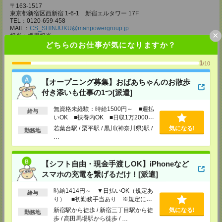
〒163-1517
東京都新宿区西新宿 1-6-1 新宿エルタワー 17F
TEL：0120-659-458
MAIL：
CS_SHINJUKU@manpowergroup.jp
×
担当：採用担当
どちらのお仕事が気になりますか？
CS立川支店
〒190-0012
1
/10
東京都立川市曙町2-34-7 ファーレイーストビル 8F
TEL：0120-659-460
【オープニング募集】おばあちゃんのお散歩
MAIL：
CS_TACHIKAWA@manpowergroup.jp
担当：採用担当
付き添いも仕事の1つ[派遣]
CS横浜支店
無資格未経験：時給1500円～ ■週払
給与
〒220-8136
いOK ■扶養内OK ■日収1万2000円
神奈川県横浜市西区みなとみらい 2-2-1 横浜ランドマークタワー36F
以上
若葉台駅 / 栗平駅 / 黒川(神奈川県)駅 /
気になる!
TEL：0120-659-459
勤務地
…
MAIL：
CS_YOKOHAMA@manpowergroup.jp
担当：採用担当
CS大宮支店
【シフト自由・現金手渡しOK】iPhoneなど
〒330-0854 埼玉県さいたま市大宮区桜木町 1-10-16 シーノ大宮ノース
スマホの充電を繋げるだけ！[派遣]
ウイング 9階
TEL：0120-769-355
時給1414円～ ▼日払いOK（規定あ
MAIL：
CS_OMIYA@manpowergroup.jp
給与
り） ■初勤務手当あり ※規定によ
担当：採用担当
る
新宿駅から徒歩 / 新宿三丁目駅から徒
気になる!
勤務地
CS高崎支店
歩 / 高田馬場駅から徒歩 / …