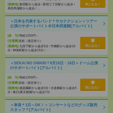
[勤務地]
新宿駅から徒歩
/
新宿三丁目駅から徒歩
/
気になる！
高田馬場駅から徒歩
/
…
＜日本を代表するバンド＊サカナクション＞ツアー
公演のサポートバイト＠日本武道館[アルバイト]
[給 与]
時給1250円～
[交通費]
支給（規定有り）
気になる！
[勤務地]
九段下駅から徒歩5分
/
竹橋駅から徒歩10
分
/
神保町駅から徒歩15分
/
…
＜SEKAI NO OWARI＊8月15日・16日＞ドーム公演
のサポートバイト[アルバイト]
[給 与]
時給1250円～
[交通費]
支給（規定有り）
気になる！
[勤務地]
後楽園駅から徒歩5分
/
水道橋駅から徒歩5
分
/
春日(東京都)駅から徒歩7分
＜単発＊1日～OK！＞コンサートなどのグッズ販売
スタッフ＊[アルバイト]