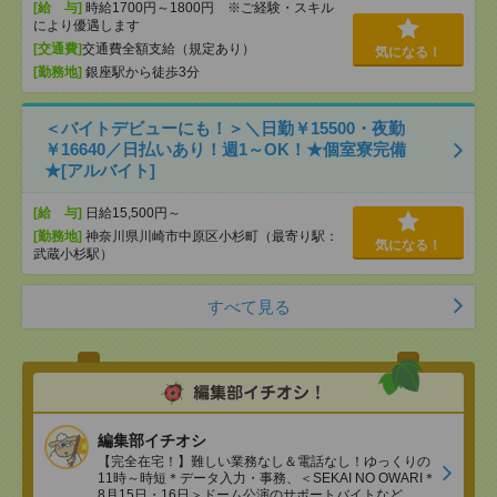
[給 与]
時給1700円～1800円 ※ご経験・スキル
により優遇します
[交通費]
交通費全額支給（規定あり）
気になる！
[勤務地]
銀座駅から徒歩3分
＜バイトデビューにも！＞＼日勤￥15500・夜勤
￥16640／日払いあり！週1～OK！★個室寮完備
★[アルバイト]
[給 与]
日給15,500円～
[勤務地]
神奈川県川崎市中原区小杉町（最寄り駅：
気になる！
武蔵小杉駅）
すべて見る
編集部イチオシ
【完全在宅！】難しい業務なし＆電話なし！ゆっくりの
11時～時短＊データ入力・事務、＜SEKAI NO OWARI＊
8月15日・16日＞ドーム公演のサポートバイトなど