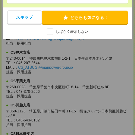
〒370-0831 群馬県高崎市あら町167 高崎第一生命ビルディング11Ｆ
TEL：027-320-6558
MAIL：
CS_TAKASAKI@manpowergroup.jp
担当：採用担当
スキップ
どちらも気になる！
CS宇都宮支店
〒321-0953 栃木県宇都宮市東宿郷3-2-18 高知穂ビル2Ｆ
しばらく表示しない
TEL：0120-923-962
MAIL：
CS_UTSUNOMIYA@manpowergroup.jp
担当：採用担当
CS厚木支店
〒243-0014 神奈川県厚木市旭町1-2-1 日本生命本厚木ビル4階
TEL：046-207-2644
MAIL：
CS_ATSUGI@manpowergroup.jp
担当：採用担当
CS千葉支店
〒260-0028 千葉県千葉市中央区新町18-14 千葉新町ビル 8F
TEL：043-370-2556
担当：採用担当
CS川越支店
〒350-1123 埼玉県川越市脇田本町 11-15 損保ジャパン日本興亜川越ビ
ル 5F
TEL：048-643-6132
担当：採用担当
CS日本橋支店