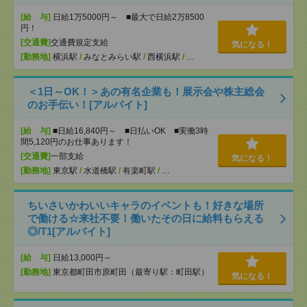
[給 与]
日給1万5000円～ ■最大で日給2万8500
円！
[交通費]
交通費規定支給
気になる！
[勤務地]
横浜駅
/
みなとみらい駅
/
西横浜駅
/
…
＜1日～OK！＞あの有名企業も！展示会や株主総会
のお手伝い！[アルバイト]
[給 与]
■日給16,840円～ ■日払いOK ■実働3時
間5,120円のお仕事あります！
[交通費]
一部支給
気になる！
[勤務地]
東京駅
/
水道橋駅
/
有楽町駅
/
…
ちいさいかわいいキャラのイベントも！好きな場所
で働ける☆来社不要！働いたその日に給料もらえる
◎/T1[アルバイト]
[給 与]
日給13,000円～
[勤務地]
東京都町田市原町田（最寄り駅：町田駅）
気になる！