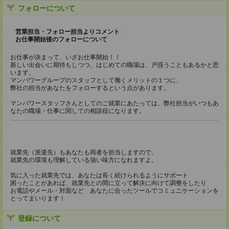
フォローについて
営業担当・フォロー担当よりコメント
お仕事開始後のフォローについて
お仕事が決まって、いざお仕事開始！！
新しい出会いに期待もしつつ、はじめての職場は、戸惑うこともあるかと思
います。
マンパワーグループのスタッフとして働くメリットの１つに、
弊社の担当があなたをフォローするという点があります。
マンパワースタッフさんとしてのご就業にあたっては、弊社担当がいつもあ
なたの職場・仕事に関しての相談役になります。
就業先（派遣先）もあなたも両者を担当しますので、
就業先の環境も理解している強い味方になれますよ。
気に入った就業先では、あなたは長く続けられるようにサポート
困ったことがあれば、就業先との間に立って解決に向けて調整をしたり
お電話やメール・対面など あなたに合ったツールでコミュニケーションを
とってまいります！
登録について