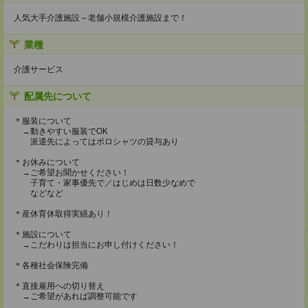
人気大手介護施設～老舗小規模介護施設まで！
業種
介護サービス
配属先について
＊服装について
→動きやすい服装でOK
派遣先によってはポロシャツの貸与あり
＊お休みについて
→ご希望お聞かせください！
子育て・家事優先で／はじめは日数少なめで
などなど
＊産休育休取得実績あり！
＊施設について
→こだわりは担当にお申し付けください！
＊各種社会保険完備
＊直接雇用への切り替え
→ご希望があれば調整可能です