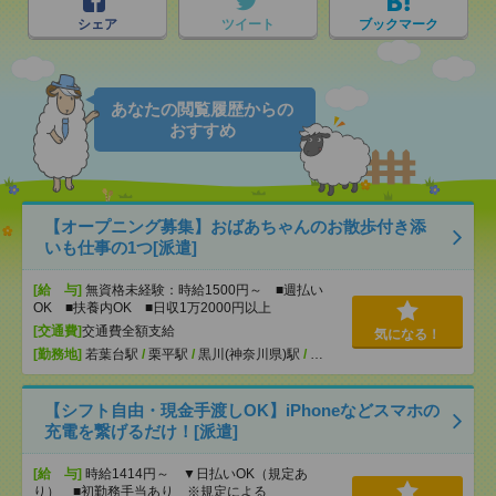
シェア
ツイート
ブックマーク
あなたの閲覧履歴からの
おすすめ
【オープニング募集】おばあちゃんのお散歩付き添
いも仕事の1つ[派遣]
[給 与]
無資格未経験：時給1500円～ ■週払い
OK ■扶養内OK ■日収1万2000円以上
[交通費]
交通費全額支給
気になる！
[勤務地]
若葉台駅
/
栗平駅
/
黒川(神奈川県)駅
/
…
【シフト自由・現金手渡しOK】iPhoneなどスマホの
充電を繋げるだけ！[派遣]
[給 与]
時給1414円～ ▼日払いOK（規定あ
り） ■初勤務手当あり ※規定による