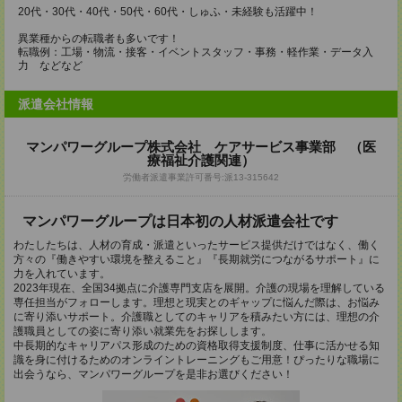
20代・30代・40代・50代・60代・しゅふ・未経験も活躍中！
異業種からの転職者も多いです！
転職例：工場・物流・接客・イベントスタッフ・事務・軽作業・データ入
力 などなど
派遣会社情報
マンパワーグループ株式会社 ケアサービス事業部 （医
療福祉介護関連）
労働者派遣事業許可番号:派13-315642
マンパワーグループは日本初の人材派遣会社です
わたしたちは、人材の育成・派遣といったサービス提供だけではなく、働く
方々の『働きやすい環境を整えること』『長期就労につながるサポート』に
力を入れています。
2023年現在、全国34拠点に介護専門支店を展開。介護の現場を理解している
専任担当がフォローします。理想と現実とのギャップに悩んだ際は、お悩み
に寄り添いサポート。介護職としてのキャリアを積みたい方には、理想の介
護職員としての姿に寄り添い就業先をお探しします。
中長期的なキャリアパス形成のための資格取得支援制度、仕事に活かせる知
識を身に付けるためのオンライントレーニングもご用意！ぴったりな職場に
出会うなら、マンパワーグループを是非お選びください！