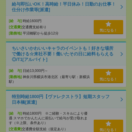
給与即払いOK！高時給！平日休み！日勤のお仕事！
仕分け作業等[派遣]
[給 与]
時給1600円
[交通費]
交通費支給有り
気になる！
[勤務地]
平沼橋駅から徒歩12分
ちいさいかわいいキャラのイベントも！好きな場所
で働ける☆来社不要！働いたその日に給料もらえる
◎/T1[アルバイト]
[給 与]
日給13,000円～
[勤務地]
神奈川県横浜市港北区（最寄り駅：新横浜
気になる！
駅）
特別時給1800円【ヴァレクストラ】短期スタッフ
日本橋[派遣]
[給 与]
時給1800円 ※ご経験・スキルにより優
遇 スマホでかんたんに前払いで給与が受け取れま
す（※上限、条件あり）
[交通費]
交通費全額支給（規定あり）
気になる！