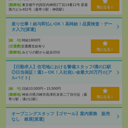
[勤務地]
東京都千代田区内神田2丁目14番12号 星屋
気になる！
第六ビル402号（最寄り駅：神田駅）
座り仕事！給与即払いOK！高時給！品質検査・デー
タ入力[派遣]
[給 与]
時給1800円
[交通費]
交通費支給有り
気になる！
[勤務地]
みどりの駅から徒歩20分
【日勤求人】住宅地における警備スタッフ/溝の口駅
◎日当保証！週1～OK！入社祝い金最大20万円☆[ア
ルバイト]
[給 与]
日給10,000円～15,500円
[勤務地]
神奈川県川崎市高津区末長二丁目付近（最
気になる！
寄り駅：溝の口駅）
オープニングスタッフ【ゴヤール】案内業務 販売
なし 銀座[派遣]