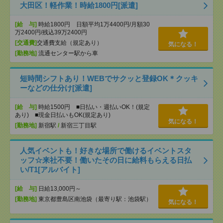
大田区！軽作業！時給1800円[派遣]
[給 与]
時給1800円 日額平均1万4400円/月額30
万2400円/残込39万2400円
[交通費]
交通費支給（規定あり）
気になる！
[勤務地]
流通センター駅から車
短時間シフトあり！WEBでサクッと登録OK＊クッキ
ーなどの仕分け[派遣]
[給 与]
時給1500円 ■日払い・週払いOK！(規定
あり) ■現金日払いもOK(規定あり)
気になる！
[勤務地]
新宿駅
/
新宿三丁目駅
人気イベントも！好きな場所で働けるイベントスタ
ッフ☆来社不要！働いたその日に給料もらえる日払
い/T1[アルバイト]
[給 与]
日給13,000円～
[勤務地]
東京都豊島区南池袋（最寄り駅：池袋駅）
気になる！