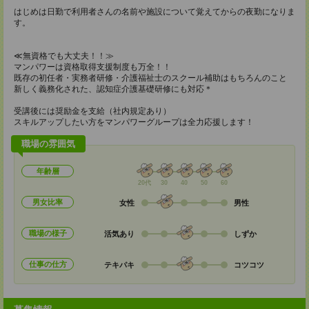
はじめは日勤で利用者さんの名前や施設について覚えてからの夜勤になりま
す。
≪無資格でも大丈夫！！≫
マンパワーは資格取得支援制度も万全！！
既存の初任者・実務者研修・介護福祉士のスクール補助はもちろんのこと
新しく義務化された、認知症介護基礎研修にも対応＊
受講後には奨励金を支給（社内規定あり）
スキルアップしたい方をマンパワーグループは全力応援します！
職場の雰囲気
年齢層
20代
30
40
50
60
男女比率
女性
男性
職場の様子
活気あり
しずか
仕事の仕方
テキパキ
コツコツ