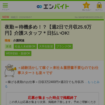
0
メニュー
気になる！
ログイン
NEW
掲載日 :2026
/
08
/
07
No.MANPWK903103N-22
夜勤＝待機多め！？【週2日で月収25.9万
円】介護スタッフ＊日払いOK!
職種：
介護関連
派遣
社会人未経験OK
大学生歓迎
ブランクOK
WEB登録・面接OK
＜経験活かして稼ぐ＞来社＆履歴書不要なのでお仕
事スタートも楽々です
＜稼げる夜勤のお仕事＞日収3万2400円×週2日でも月収25
...もっとみ
る
応募が集まった時点で掲載終了
この求人は応募が集まり次第、掲載終了致します。予めご理解くださ