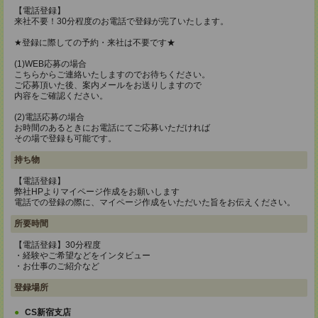
【電話登録】
来社不要！30分程度のお電話で登録が完了いたします。
★登録に際しての予約・来社は不要です★
(1)WEB応募の場合
こちらからご連絡いたしますのでお待ちください。
ご応募頂いた後、案内メールをお送りしますので
内容をご確認ください。
(2)電話応募の場合
お時間のあるときにお電話にてご応募いただければ
その場で登録も可能です。
持ち物
【電話登録】
弊社HPよりマイページ作成をお願いします
電話での登録の際に、マイページ作成をいただいた旨をお伝えください。
所要時間
【電話登録】30分程度
・経験やご希望などをインタビュー
・お仕事のご紹介など
登録場所
CS新宿支店