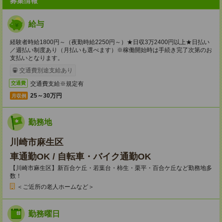
募集情報
給与
経験者時給1800円～（夜勤時給2250円～）★日収3万2400円以上★日払い
／週払い制度あり（月払いも選べます）※稼働開始時は手続き完了次第のお
支払いとなります。
交通費別途支給あり
交通費支給※規定有
交通費
25～30万円
月収例
勤務地
川崎市麻生区
車通勤OK / 自転車・バイク通勤OK
【川崎市麻生区】新百合ケ丘・若葉台・柿生・栗平・百合ケ丘など勤務地多
数！
＜ご近所の老人ホームなど＞
勤務曜日