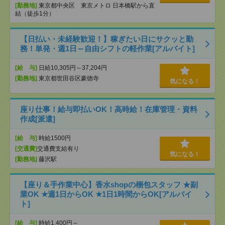
[勤務地]
東京都中央区 東京メトロ 日本橋駅から直
結（徒歩1分）
【日払い・未経験歓迎！】稼ぎたい日にサクッと勤
務！単発・週1日～自由シフトの軽作業[アルバイト]
[給 与]
日給10,305円～37,204円
[勤務地]
東京都世田谷区豪徳寺
気になる！
座り仕事！給与即払いOK！高時給！在庫管理・資料
作成[派遣]
[給 与]
時給1500円
[交通費]
交通費支給有り
気になる！
[勤務地]
藤沢駅
【座り＆手作業中心】香水shopの梱包スタッフ ★副
業OK ★週1日からOK ★1日1時間からOK[アルバイ
ト]
[給 与]
時給1,400円～