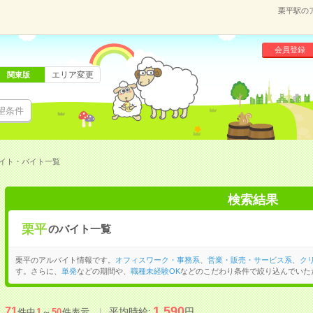
栗平駅の
会員登録
エリア変更
関東版
望条件
イト・バイト一覧
検索結果
栗平
のバイト一覧
栗平のアルバイト情報です。
オフィスワーク・事務系
、
営業・販売・サービス系
、
ク
す。さらに、
単発
などの期間や、
職種未経験OK
などのこだわり条件で絞り込んでいた
1,590
71
平均時給:
円
件中
1
～
50
件表示