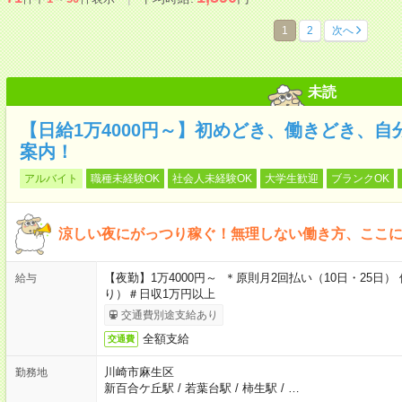
1
2
次へ
未読
【日給1万4000円～】初めどき、働きどき、
案内！
アルバイト
職種未経験OK
社会人未経験OK
大学生歓迎
ブランクOK
涼しい夜にがっつり稼ぐ！無理しない働き方、ここ
【夜勤】1万4000円～ ＊原則月2回払い（10日・25
給与
り）＃日収1万円以上
交通費別途支給あり
全額支給
交通費
川崎市麻生区
勤務地
新百合ケ丘駅
/
若葉台駅
/
柿生駅
/
…