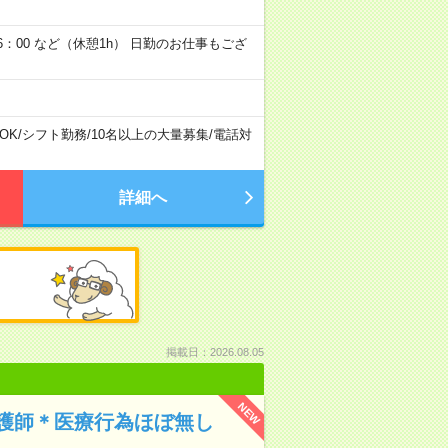
6：00 など（休憩1h） 日勤のお仕事もござ
OK
/
シフト勤務
/
10名以上の大量募集
/
電話対
詳細へ
掲載日：2026.08.05
NEW
護師＊医療行為ほぼ無し