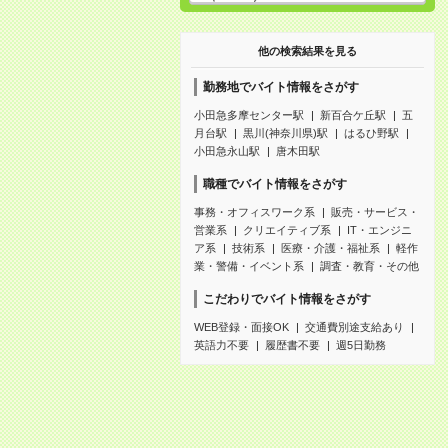
他の検索結果を見る
勤務地でバイト情報をさがす
小田急多摩センター駅
新百合ケ丘駅
五
月台駅
黒川(神奈川県)駅
はるひ野駅
小田急永山駅
唐木田駅
職種でバイト情報をさがす
事務・オフィスワーク系
販売・サービス・
営業系
クリエイティブ系
IT・エンジニ
ア系
技術系
医療・介護・福祉系
軽作
業・警備・イベント系
調査・教育・その他
こだわりでバイト情報をさがす
WEB登録・面接OK
交通費別途支給あり
英語力不要
履歴書不要
週5日勤務