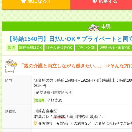
気になる！
応募する
未読
【時給1540円】日払いOK＊プライベートと両
派遣
職種未経験OK
社会人未経験OK
ブランクOK
WEB登録・面接OK
「親の介護と両立しながら働きたい…」 ⇒そんな方
無資格の方：時給1540円～1925円 / 介護福祉士：時給180
給与
2050円
交通費別途支給あり
全額支給
交通費
川崎市麻生区
勤務地
若葉台駅
/
栗平駅
/
黒川(神奈川県)駅
/
…
介護施設 ★自宅近くの施設など、ご希望に合わせてご紹