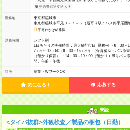
交通費別途支給あり
東京都稲城市
勤務地
東京都稲城市平尾３－７－５（最寄り駅：バス停平尾団
平尾わかば幼稚園
シフト制
勤務時間
1日あたりの実働時間：最大6時間/日 勤務例 ・8：30～14
7：50～13：50（9：30～15：30）（保育補助＋バス添乗）
（預かり保育） ・14：00～19：00（預かり＋帰りバ
間、午前・午後
副業・WワークOK
特徴
気になる！
応募する
未読
<タイパ抜群>外観検査／製品の梱包（日勤）