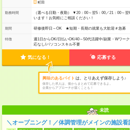
町田
（選べる日勤・夜勤） ▼20：00～翌5：00／21：00～翌
勤務時間
います！お気軽にご相談ください！
研修後即日～OK ★短期・長期の就業も大歓迎＃急募
期間
週1日からOK
/
日払いOK
/
40～50代活躍中
/
副業・Wワーク
特徴
応なし
/
パソコンスキル不要
気になる！
応募する
興味のあるバイト
は、とりあえず保存しよう♪
保存した求人は、後からまとめて応募できるよ。
企業からアプローチが届くことも！
未読
＼オープニング！／体調管理がメインの施設看