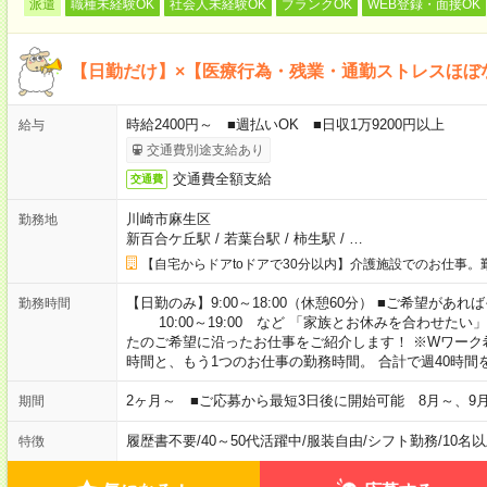
派遣
職種未経験OK
社会人未経験OK
ブランクOK
WEB登録・面接OK
【日勤だけ】×【医療行為・残業・通勤ストレスほぼ
時給2400円～ ■週払いOK ■日収1万9200円以上
給与
交通費別途支給あり
交通費全額支給
交通費
川崎市麻生区
勤務地
新百合ケ丘駅
/
若葉台駅
/
柿生駅
/
…
【自宅からドアtoドアで30分以内】介護施設でのお仕事。
【日勤のみ】9:00～18:00（休憩60分） ■ご希望があれば
勤務時間
10:00～19:00 など 「家族とお休みを合わせたい
たのご希望に沿ったお仕事をご紹介します！ ※Wワーク
時間と、もう1つのお仕事の勤務時間。 合計で週40時
2ヶ月～ ■ご応募から最短3日後に開始可能 8月～、9
期間
履歴書不要
/
40～50代活躍中
/
服装自由
/
シフト勤務
/
10名
特徴