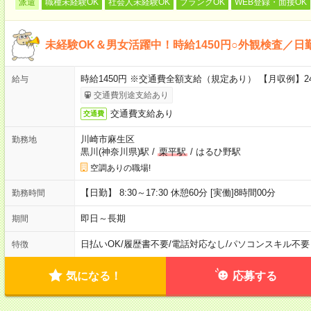
派遣
職種未経験OK
社会人未経験OK
ブランクOK
WEB登録・面接OK
未経験OK＆男女活躍中！時給1450円○外観検査／日
時給1450円 ※交通費全額支給（規定あり） 【月収例】24
給与
交通費別途支給あり
交通費支給あり
交通費
川崎市麻生区
勤務地
黒川(神奈川県)駅
/
栗平駅
/
はるひ野駅
空調ありの職場!
【日勤】 8:30～17:30 休憩60分 [実働]8時間00分
勤務時間
即日～長期
期間
日払いOK
/
履歴書不要
/
電話対応なし
/
パソコンスキル不要
特徴
気になる！
応募する