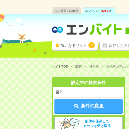
エン派遣
74686
件
エン バイト
82531
件
0
気になるリスト
保存した希
バイトTOP
関東
神奈川
栗平駅のアルバ
設定中の検索条件
栗平
条件の変更
条件を保存して
メールを受け取る