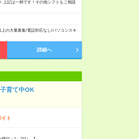
～09:00 ※ 上記は一例です！その他シフトもご相談
以上の大量募集
/
電話対応なし
/
パソコンスキ
詳細へ
、子育て中OK
バイト
曜日＋1～2日） 【…