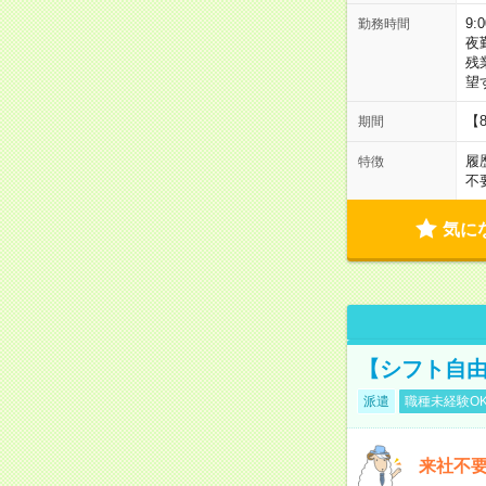
9:
勤務時間
夜
残
望
【
期間
履
特徴
不
気に
【シフト自由
派遣
職種未経験O
来社不要