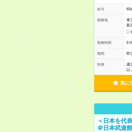
時
給与
東
勤務地
新
9:
勤務時間
即
期間
週
特徴
以
気に
＜日本を代
＠日本武道