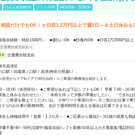
K
社会人未経験OK
ブランクOK
WEB登録・面接OK
相談だけでもOK！≫日収1.2万円以上で週2日～＆土日休みも
資格未経験：時給1500円～ ■週払いOK ■扶養内OK ■日収1万2000円以上
交通費別途支給あり
交通費全額支給
通費
崎市高津区
の口駅
/
武蔵溝ノ口駅
/
高津(神奈川県)駅
/
…
≪自宅からドアtoドアで30分以内！≫ご希望の勤務地を紹介します。
00～18:00（休憩60分） ■ご希望があれば下記シフトもOK！ 早番 7:00～16:00 遅
家族と休みを合わせたい」 「余裕を持って夕飯の準備がしたい」 「できれば
ど、ご希望を教えてくださいね。 ※Wワーク希望の方へ 今ご覧のお仕事で希
う1つのお仕事の勤務時間。 合計で週40時間を超える場合は応募できません。
現在も積極採用中！急募！】2カ月～ ■ご応募から最短2～3日後の就業も相
歴書不要
/
40～50代活躍中
/
服装自由
/
シフト勤務
/
10名以上の大量募集
/
電話対応
要