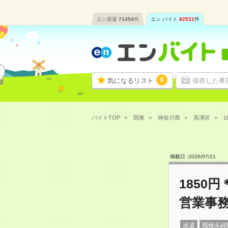
エン派遣
71454
件
エン バイト
82531
件
0
気になるリスト
保存した希
バイトTOP
関東
神奈川県
高津区
1
掲載日 :
2026
/
07
/
21
1850
営業事
派遣
職種未経