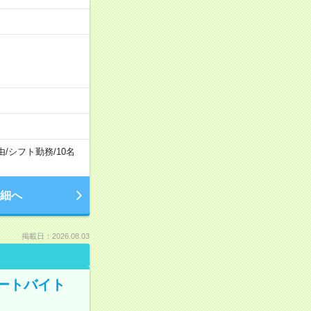
由
/
シフト勤務
/
10名
細へ
掲載日：2026.08.03
ートバイト