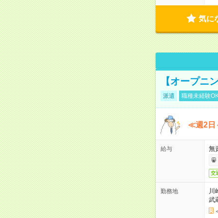
気に
【オープニン
派遣
職種未経験O
≪週2日
無
給与
交
川
勤務地
武