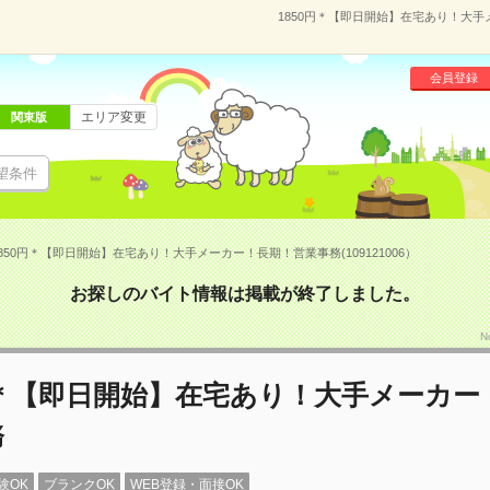
1850円＊【即日開始】在宅あり！大手メ
会員登録
エリア変更
関東版
望条件
850円＊【即日開始】在宅あり！大手メーカー！長期！営業事務(109121006）
お探しのバイト情報は掲載が終了しました。
N
円＊【即日開始】在宅あり！大手メーカー
務
験OK
ブランクOK
WEB登録・面接OK