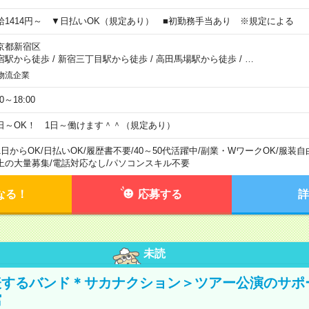
給1414円～ ▼日払いOK（規定あり） ■初勤務手当あり ※規定による
京都新宿区
宿駅から徒歩
/
新宿三丁目駅から徒歩
/
高田馬場駅から徒歩
/
…
物流企業
00～18:00
日～OK！ 1日～働けます＾＾（規定あり）
1日からOK
/
日払いOK
/
履歴書不要
/
40～50代活躍中
/
副業・WワークOK
/
服装自
上の大量募集
/
電話対応なし
/
パソコンスキル不要
なる！
応募する
詳
未読
表するバンド＊サカナクション＞ツアー公演のサポ
館