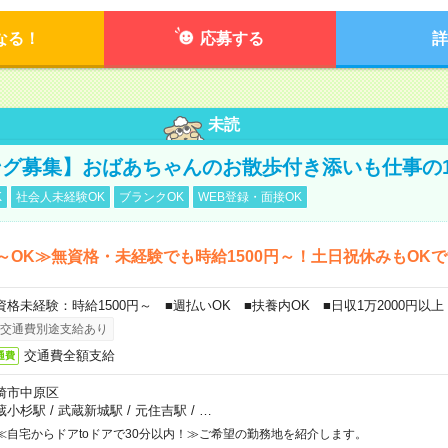
なる！
応募する
詳
未読
グ募集】おばあちゃんのお散歩付き添いも仕事の
K
社会人未経験OK
ブランクOK
WEB登録・面接OK
～OK≫無資格・未経験でも時給1500円～！土日祝休みもOK
資格未経験：時給1500円～ ■週払いOK ■扶養内OK ■日収1万2000円以上
交通費別途支給あり
交通費全額支給
通費
崎市中原区
蔵小杉駅
/
武蔵新城駅
/
元住吉駅
/
…
≪自宅からドアtoドアで30分以内！≫ご希望の勤務地を紹介します。