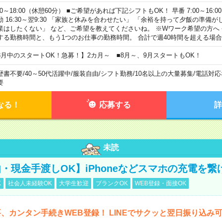
00～18:00（休憩60分） ■ご希望があれば下記シフトもOK！ 早番 7:00～16:00 遅
勤 16:30～翌9:30 「家族と休みを合わせたい」 「余裕を持って夕飯の準備
業はしたくない」 など、ご希望を教えてくださいね。 ※Wワーク希望の方へ
する勤務時間と、もう1つのお仕事の勤務時間。 合計で週40時間を超える場
8月中のスタートOK！急募！】2カ月～ ■8月～、9月スタートもOK！
歴書不要
/
40～50代活躍中
/
服装自由
/
シフト勤務
/
10名以上の大量募集
/
電話対応
要
なる！
応募する
詳
未読
・現金手渡しOK】iPhoneなどスマホの充電を繋
K
社会人未経験OK
大学生歓迎
ブランクOK
WEB登録・面接OK
、カンタン手続きWEB登録！ LINEでサクッと翌日振り込み