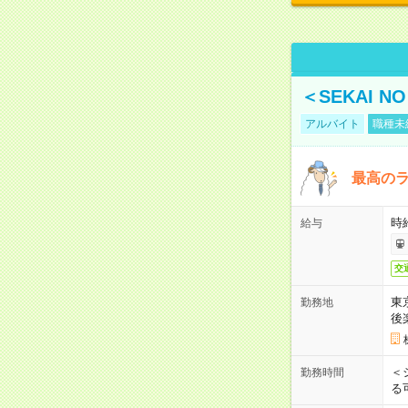
＜SEKAI 
アルバイト
職種未
最高のラ
時
給与
交
東
勤務地
後
＜
勤務時間
る