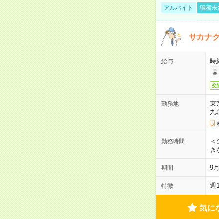
アルバイト
職種未
サカナク
時
給与
交
東
勤務地
九
＜シ
勤務時間
き
9
期間
週
特徴
気に