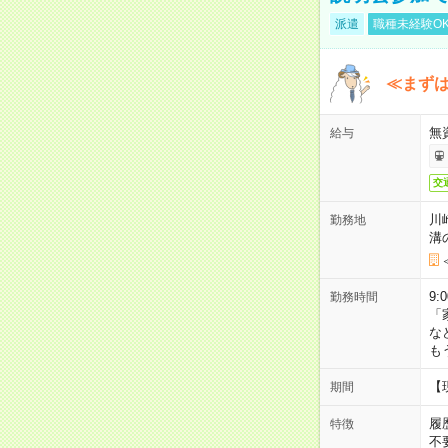
派遣
職種未経験O
≪まずは
無
給与
交
川
勤務地
溝
9:
勤務時間
「
な
も
【
期間
履
特徴
不