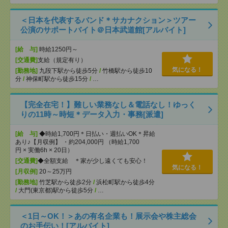
＜日本を代表するバンド＊サカナクション＞ツアー
公演のサポートバイト＠日本武道館[アルバイト]
[給 与]
時給1250円～
[交通費]
支給（規定有り）
気になる！
[勤務地]
九段下駅から徒歩5分
/
竹橋駅から徒歩10
分
/
神保町駅から徒歩15分
/
…
【完全在宅！】難しい業務なし＆電話なし！ゆっく
りの11時～時短＊データ入力・事務[派遣]
[給 与]
◆時給1,700円＊日払い・週払いOK＊昇給
あり♪【月収例】 ・約204,000円 （時給1,700
円 × 実働6h × 20日）
[交通費]
◆全額支給 ＊家が少し遠くても安心！
気になる！
[月収例]
20～25万円
[勤務地]
竹芝駅から徒歩2分
/
浜松町駅から徒歩4分
/
大門(東京都)駅から徒歩5分
/
…
＜1日～OK！＞あの有名企業も！展示会や株主総会
のお手伝い！[アルバイト]