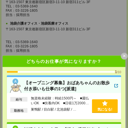
〒163-1507 東京都新宿区新宿3-11-10 新宿311ビル 3F
TEL：03-5369-1640
FAX：03-3226-1805
担当：採用担当
池袋介護オフィス・池袋医療オフィス
〒163-1507 東京都新宿区新宿3-11-10 新宿311ビル 3F
TEL：03-5369-1640
FAX：03-3226-1805
担当：採用担当
×
錦糸町介護オフィス・錦糸町医療オフィス
どちらのお仕事が気になりますか？
〒130-0013 東京都墨田区錦糸一丁目2番1号 アルカセントラル18F
1
/10
TEL：03-5637-1151
FAX：03-5637-1388
担当：採用担当
【オープニング募集】おばあちゃんのお散歩
付き添いも仕事の1つ[派遣]
西東京医療オフィス
〒180-0004 東京都武蔵野市吉祥寺本町1丁目14番5号 吉祥寺本町ビル5F
無資格未経験：時給1500円～ ■週払
給与
いOK ■扶養内OK ■日収1万2000円
TEL：0422-23-0901
以上
FAX：0422-23-0905
巣鴨駅 / 目白駅 / 北池袋駅 / …
気になる!
勤務地
担当：採用担当
町田介護オフィス
〒194-0022 東京都町田市森野1丁目36番14号 ビオレ町田ビル3F