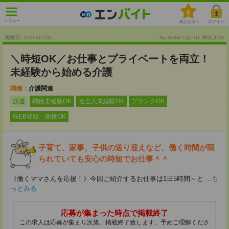
0
メニュー
気になる！
ログイン
掲載日 :2026
/
07
/
28
No.SSMZT介JTN_神奈川38
＼時短OK／お仕事とプライベートを両立！
未経験から始める介護
職種：
介護関連
派遣
職種未経験OK
社会人未経験OK
ブランクOK
WEB登録・面接OK
子育て、家事、子供の送り迎えなど、働く時間が限
られていても安心の時短でお仕事＾＾
《働くママさんを応援！》今回ご紹介するお仕事は1日5時間～と
...も
っとみる
応募が集まった時点で掲載終了
この求人は応募が集まり次第、掲載終了致します。予めご理解くださ