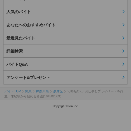
人気のバイト
あなたへのおすすめバイト
最近見たバイト
詳細検索
バイトQ&A
アンケート&プレゼント
バイトTOP
関東
神奈川県
多摩区
＼時短OK／お仕事とプライベートを両
立！未経験から始める介護(104502009）
Copyright © en Inc.