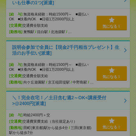
いも仕事の1つ[派遣]
[給 与]
無資格未経験：時給1500円～ ■週払い
OK ■扶養内OK ■日収1万2000円以上
[交通費]
交通費全額支給
気になる！
[勤務地]
巣鴨駅
/
目白駅
/
北池袋駅
/
…
説明会参加で全員に【現金2千円相当プレゼント】生
活のお手伝い[派遣]
[給 与]
無資格未経験：時給1500円～ ■週払い
OK ■扶養内OK ■日収1万2000円以上
[交通費]
交通費全額支給
気になる！
[勤務地]
向ケ丘遊園駅
/
京王稲田堤駅
/
中野島駅
/
…
＼！完全在宅！／土日含む週2～OK<講座受付
>@2400円[派遣]
[給 与]
時給2400円＋交
[交通費]
交通費実費支給（当社規定あり）
気になる！
[勤務地]
田町(東京都)駅から徒歩4分
/
三田(東京都)
駅から徒歩7分