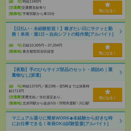
[給 与]
時給1340円
[交通費]
交通費支給有り
気になる！
[勤務地]
宇都宮駅から車10分
【日払い・未経験歓迎！】稼ぎたい日にサクッと勤
務！単発・週1日～自由シフトの軽作業[アルバイト]
[給 与]
日給10,305円～37,204円
[勤務地]
東京都世田谷区経堂
気になる！
【夜勤】手のひらサイズ部品のセット・袋詰め｜重
量物なし[派遣]
[給 与]
時給1370円／夜22時～翌5時までは深夜時
給1713円
[交通費]
実費支給／当社規定あり。
気になる！
[勤務地]
北赤羽駅から徒歩5分
/
浮間舟渡駅
/
川口駅
マニュアル通りに簡単WORK◆未経験から好きな時
にお仕事できる！単発OK◎試験監督[アルバイト]