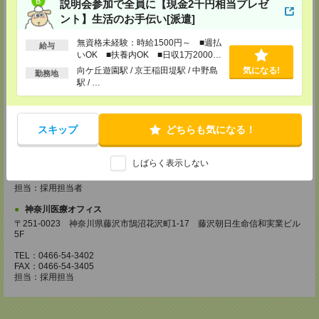
説明会参加で全員に【現金2千円相当プレゼ
ント】生活のお手伝い[派遣]
TEL：042-728-3021
FAX：042-728-3025
担当：採用担当
無資格未経験：時給1500円～ ■週払
給与
いOK ■扶養内OK ■日収1万2000円
川崎医療オフィス・横浜医療オフィス
以上
向ケ丘遊園駅 / 京王稲田堤駅 / 中野島
気になる!
勤務地
〒210-0007 神奈川県川崎市川崎区駅前本町3-1 NMF川崎東口ビル7F
駅 / …
TEL：044-233-3501
FAX：044-233-4305
担当：採用担当者
スキップ
どちらも気になる！
横浜介護オフィス
〒221-0835 神奈川県横浜市神奈川区鶴屋町2-23-2 TSプラザビルディング
5F
しばらく表示しない
TEL：045-320-1901
FAX：044-233-4305
担当：採用担当者
神奈川医療オフィス
〒251-0023 神奈川県藤沢市鵠沼花沢町1-17 藤沢朝日生命信和実業ビル
5F
TEL：0466-54-3402
FAX：0466-54-3405
担当：採用担当