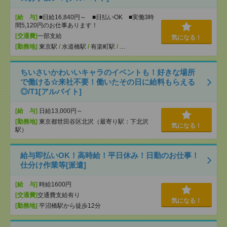
[給 与]
■日給16,840円～ ■日払いOK ■実働3時
間5,120円のお仕事あります！
[交通費]
一部支給
気になる！
[勤務地]
東京駅
/
水道橋駅
/
有楽町駅
/
…
ちいさいかわいいキャラのイベントも！好きな場所
で働ける☆来社不要！働いたその日に給料もらえる
◎/T1[アルバイト]
[給 与]
日給13,000円～
[勤務地]
東京都世田谷区北沢（最寄り駅：下北沢
気になる！
駅）
給与即払いOK！高時給！平日休み！日勤のお仕事！
仕分け作業等[派遣]
[給 与]
時給1600円
[交通費]
交通費支給有り
気になる！
[勤務地]
平沼橋駅から徒歩12分