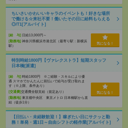
ちいさいかわいいキャラのイベントも！好きな場所
で働ける☆来社不要！働いたその日に給料もらえる
◎/T1[アルバイト]
[給 与]
日給13,000円～
[勤務地]
神奈川県横浜市港北区（最寄り駅：新横浜
気になる！
駅）
特別時給1800円【ヴァレクストラ】短期スタッフ
日本橋[派遣]
[給 与]
時給1800円 ※ご経験・スキルにより優
遇 スマホでかんたんに前払いで給与が受け取れま
す（※上限、条件あり）
[交通費]
交通費全額支給（規定あり）
気になる！
[勤務地]
東京都中央区 東京メトロ 日本橋駅から直
結（徒歩1分）
【日払い・未経験歓迎！】稼ぎたい日にサクッと勤
務！単発・週1日～自由シフトの軽作業[アルバイト]