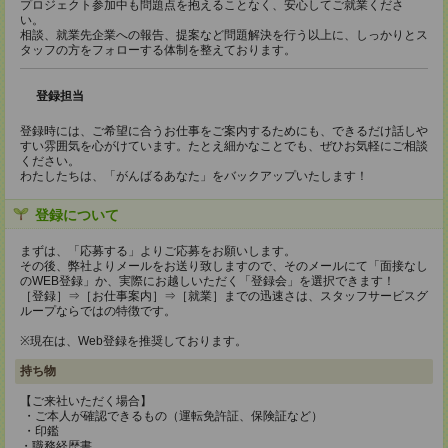
プロジェクト参加中も問題点を抱えることなく、安心してご就業くださ
い。
相談、就業先企業への報告、提案など問題解決を行う以上に、しっかりとス
タッフの方をフォローする体制を整えております。
登録担当
登録時には、ご希望に合うお仕事をご案内するためにも、できるだけ話しや
すい雰囲気を心がけています。たとえ細かなことでも、ぜひお気軽にご相談
ください。
わたしたちは、「がんばるあなた」をバックアップいたします！
登録について
まずは、「応募する」よりご応募をお願いします。
その後、弊社よりメールをお送り致しますので、そのメールにて「面接なし
のWEB登録」か、実際にお越しいただく「登録会」を選択できます！
［登録］⇒［お仕事案内］⇒［就業］までの迅速さは、スタッフサービスグ
ループならではの特徴です。
※現在は、Web登録を推奨しております。
持ち物
【ご来社いただく場合】
・ご本人が確認できるもの（運転免許証、保険証など）
・印鑑
・職務経歴書