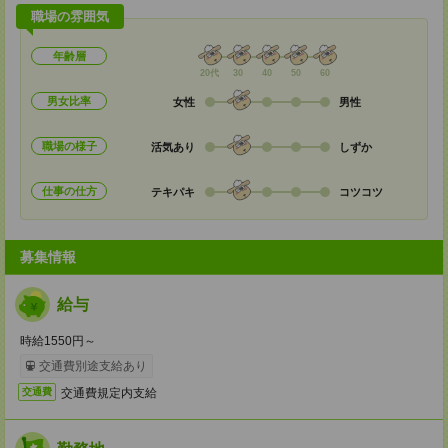
職場の雰囲気
年齢層
20代
30
40
50
60
男女比率
女性
男性
職場の様子
活気あり
しずか
仕事の仕方
テキパキ
コツコツ
募集情報
給与
時給1550円～
交通費別途支給あり
交通費規定内支給
交通費