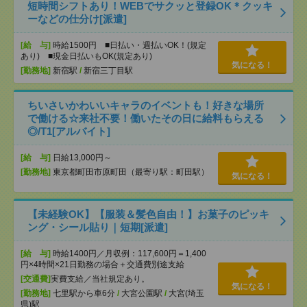
短時間シフトあり！WEBでサクッと登録OK＊クッキ
ーなどの仕分け[派遣]
[給 与]
時給1500円 ■日払い・週払いOK！(規定
あり) ■現金日払いもOK(規定あり)
気になる！
[勤務地]
新宿駅
/
新宿三丁目駅
ちいさいかわいいキャラのイベントも！好きな場所
で働ける☆来社不要！働いたその日に給料もらえる
◎/T1[アルバイト]
[給 与]
日給13,000円～
[勤務地]
東京都町田市原町田（最寄り駅：町田駅）
気になる！
【未経験OK】【服装＆髪色自由！】お菓子のピッキ
ング・シール貼り｜短期[派遣]
[給 与]
時給1400円／月収例：117,600円＝1,400
円×4時間×21日勤務の場合＋交通費別途支給
[交通費]
実費支給／当社規定あり。
気になる！
[勤務地]
七里駅から車6分
/
大宮公園駅
/
大宮(埼玉
県)駅