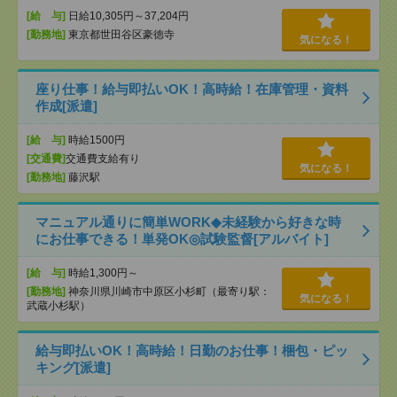
[給 与]
日給10,305円～37,204円
[勤務地]
東京都世田谷区豪徳寺
気になる！
座り仕事！給与即払いOK！高時給！在庫管理・資料
作成[派遣]
[給 与]
時給1500円
[交通費]
交通費支給有り
気になる！
[勤務地]
藤沢駅
マニュアル通りに簡単WORK◆未経験から好きな時
にお仕事できる！単発OK◎試験監督[アルバイト]
[給 与]
時給1,300円～
[勤務地]
神奈川県川崎市中原区小杉町（最寄り駅：
気になる！
武蔵小杉駅）
給与即払いOK！高時給！日勤のお仕事！梱包・ピッ
キング[派遣]