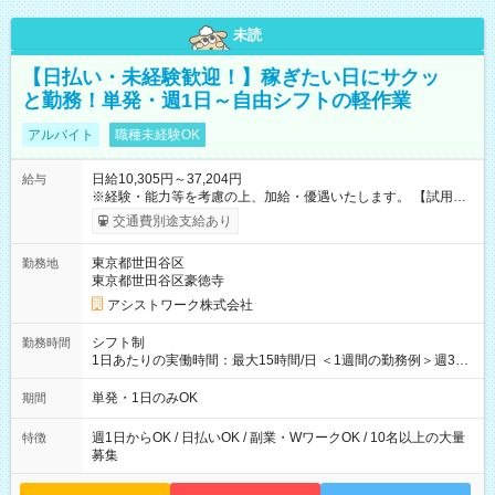
未読
【日払い・未経験歓迎！】稼ぎたい日にサクッ
と勤務！単発・週1日～自由シフトの軽作業
アルバイト
職種未経験OK
日給10,305円～37,204円
給与
※経験・能力等を考慮の上、加給・優遇いたします。 【試用期
間】試用期間なし
交通費別途支給あり
東京都世田谷区
勤務地
東京都世田谷区豪徳寺
アシストワーク株式会社
シフト制
勤務時間
1日あたりの実働時間：最大15時間/日 ＜1週間の勤務例＞週3回
勤務 勤務：月・水・金 休み：火・木・土・日 好きな時にお仕事
可能です！ ※1日あたりの最大実働時間は日勤、夜勤共に勤務し
単発・1日のみOK
期間
た時間になります。
週1日からOK / 日払いOK / 副業・WワークOK / 10名以上の大量
特徴
募集