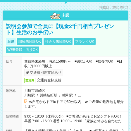
掲載日：2026.08.03
未読
説明会参加で全員に【現金2千円相当プレゼン
ト】生活のお手伝い
派遣
職種未経験OK
社会人未経験OK
ブランクOK
WEB登録・面接OK
無資格未経験：時給1500円～ ■週払いOK ■扶養内OK ■日
給与
収1万2000円以上
交通費別途支給あり
交通費全額支給
交通費
川崎市川崎区
勤務地
川崎駅
/
川崎新町駅
/
昭和駅
/
…
≪自宅からドアtoドアで30分以内！≫ご希望の勤務地を紹介
します。
9:00～18:00（休憩60分） ■ご希望があれば下記シフトもOK！
勤務時間
早番 7:00～16:00 遅番 10:00～19:00 「家族と休みを合わせた
い」 「余裕を持って夕飯の準備がしたい」 「できれば残業はし
たくない」 など、ご希望を教えてくださいね。 ※Wワーク希望