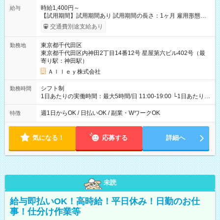
時給1,400円～
給与
【試用期間】試用期間あり 試用期間の長さ：1ヶ月 雇用形態、
給与は本採用時と同じです。
交通費別途支給あり
東京都千代田区
勤務地
東京都千代田区内神田2丁目14番12号 星屋第六ビル402号（最
寄り駅：神田駅）
Ａｌｌｅｙ株式会社
シフト制
勤務時間
1日あたりの実働時間：最大5時間/日 11:00-19:00 └1日あたりの
実働時間：1-5時間 └上記の時間帯内であれば、いつでも勤務可
能！ └平日・土曜日の中で、お好きな曜日でご勤務いただけま
週1日からOK / 日払いOK / 副業・WワークOK
特徴
す！ 【シフト例】 ・11:00～14:00 ・16:30～19:00 ・13:00～
18:00 などのように、自由な働き方が可能なお仕事です！
気になる！
応募する
詳細へ
未読
給与即払いOK！高時給！平日休み！日勤のお仕
事！仕分け作業等