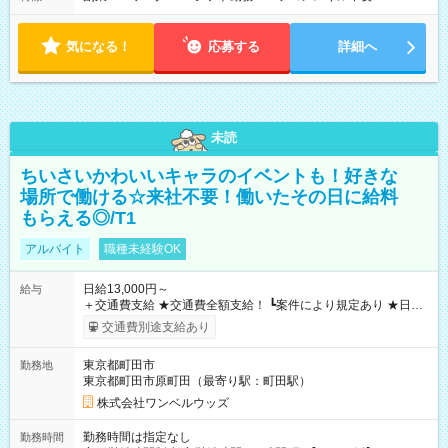
気になる！
応募する
詳細へ
未読
ちいさいかわいいキャラのイベントも！好きな
場所で働ける☆来社不要！働いたその日に給料
もらえる◎/T1
アルバイト
職種未経験OK
日給13,000円～
給与
＋交通費支給 ★交通費全額支給！ ┗案件により規定あり ★日払
いOK！（規定あり） ┗働いたその日に現金GET♪ お仕事後はコ
交通費別途支給あり
ンビニATMから 日払い分を引き落とせます！ 【試用期間】試
用期間なし
東京都町田市
勤務地
東京都町田市原町田（最寄り駅：町田駅）
株式会社ワンベルウッズ
勤務時間は指定なし
勤務時間