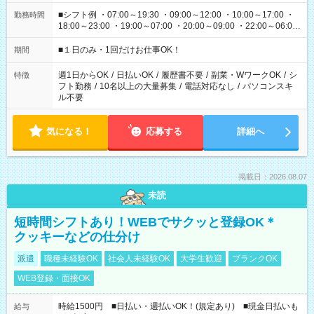
■シフト例 ・07:00～19:30 ・09:00～12:00 ・10:00～17:00 ・
勤務時間
18:00～23:00 ・19:00～07:00 ・20:00～09:00 ・22:00～06:00
etc ★最短で3時間で5,120円のお仕事から 15時間で2万円近く稼
げるお仕事も！ ご希望のお時間に合わせてご紹介！ ※シフトは
■１日のみ・1回だけお仕事OK！
期間
現場によって異なります。 ※勿論、休憩時間はあるのでご安心
ください！
週1日からOK
/
日払いOK
/
履歴書不要
/
副業・WワークOK
/
シ
特徴
フト勤務
/
10名以上の大量募集
/
電話対応なし
/
パソコンスキ
ル不要
気になる！
応募する
詳細へ
掲載日：2026.08.07
未読
短時間シフトあり！WEBでサクッと登録OK＊
クッキーなどの仕分け
派遣
職種未経験OK
社会人未経験OK
大学生歓迎
ブランクOK
WEB登録・面接OK
時給1500円 ■日払い・週払いOK！(規定あり) ■現金日払いも
給与