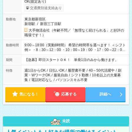
OK(規定あり)
交通費別途支給あり
東京都新宿区
勤務地
新宿駅
/
新宿三丁目駅
大手物流会社（年齢不問／「無理なく続けられる」と好評の
職場です！）
9:00～18:00（実動8時間） 希望の時間帯を選べます！ ＜シフト
勤務時間
例＞ ・8：30～12：00 ・10：00～19：00 ・17：00～22：00
・13：00～22：00 ・22：00～翌6：00 など
【急募】即日スタートＯＫ！ 単発1日のみから働けます。
期間
週1日からOK
/
日払いOK
/
履歴書不要
/
40～50代活躍中
/
副
特徴
業・WワークOK
/
服装自由
/
シフト勤務
/
10名以上の大量募
集
/
電話対応なし
/
パソコンスキル不要
気になる！
応募する
詳細へ
未読