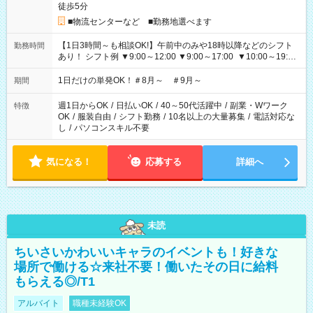
徒歩5分
■物流センターなど ■勤務地選べます
【1日3時間～も相談OK!】午前中のみや18時以降などのシフト
勤務時間
あり！ シフト例 ▼9:00～12:00 ▼9:00～17:00 ▼10:00～19:00
▼18:00～21:00
1日だけの単発OK！＃8月～ ＃9月～
期間
週1日からOK
/
日払いOK
/
40～50代活躍中
/
副業・Wワーク
特徴
OK
/
服装自由
/
シフト勤務
/
10名以上の大量募集
/
電話対応な
し
/
パソコンスキル不要
気になる！
応募する
詳細へ
未読
ちいさいかわいいキャラのイベントも！好きな
場所で働ける☆来社不要！働いたその日に給料
もらえる◎/T1
アルバイト
職種未経験OK