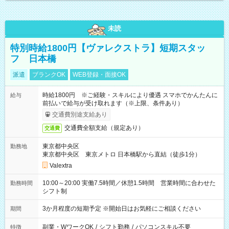
未読
特別時給1800円【ヴァレクストラ】短期スタッ
フ 日本橋
派遣
ブランクOK
WEB登録・面接OK
時給1800円 ※ご経験・スキルにより優遇 スマホでかんたんに
給与
前払いで給与が受け取れます（※上限、条件あり）
交通費別途支給あり
交通費全額支給（規定あり）
交通費
東京都中央区
勤務地
東京都中央区 東京メトロ 日本橋駅から直結（徒歩1分）
Valextra
10:00～20:00 実働7.5時間／休憩1.5時間 営業時間に合わせた
勤務時間
シフト制
3か月程度の短期予定 ※開始日はお気軽にご相談ください
期間
副業・WワークOK
/
シフト勤務
/
パソコンスキル不要
特徴