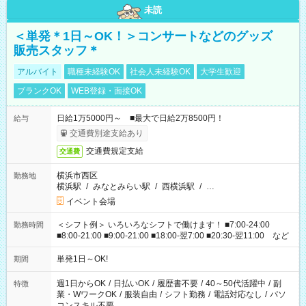
未読
＜単発＊1日～OK！＞コンサートなどのグッズ
販売スタッフ＊
アルバイト
職種未経験OK
社会人未経験OK
大学生歓迎
ブランクOK
WEB登録・面接OK
日給1万5000円～ ■最大で日給2万8500円！
給与
交通費別途支給あり
交通費規定支給
交通費
横浜市西区
勤務地
横浜駅
/
みなとみらい駅
/
西横浜駅
/
…
イベント会場
＜シフト例＞ いろいろなシフトで働けます！ ■7:00-24:00
勤務時間
■8:00-21:00 ■9:00-21:00 ■18:00-翌7:00 ■20:30-翌11:00 など
単発1日～OK!
期間
週1日からOK
/
日払いOK
/
履歴書不要
/
40～50代活躍中
/
副
特徴
業・WワークOK
/
服装自由
/
シフト勤務
/
電話対応なし
/
パソ
コンスキル不要