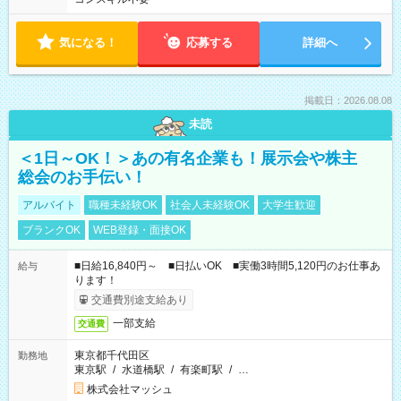
気になる！
応募する
詳細へ
掲載日：2026.08.08
未読
＜1日～OK！＞あの有名企業も！展示会や株主
総会のお手伝い！
アルバイト
職種未経験OK
社会人未経験OK
大学生歓迎
ブランクOK
WEB登録・面接OK
■日給16,840円～ ■日払いOK ■実働3時間5,120円のお仕事あ
給与
ります！
交通費別途支給あり
一部支給
交通費
東京都千代田区
勤務地
東京駅
/
水道橋駅
/
有楽町駅
/
…
株式会社マッシュ