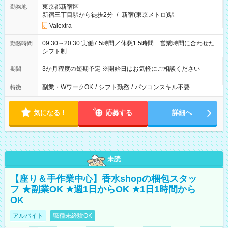
東京都新宿区
勤務地
新宿三丁目駅から徒歩2分
/
新宿(東京メトロ)駅
Valextra
09:30～20:30 実働7.5時間／休憩1.5時間 営業時間に合わせた
勤務時間
シフト制
3か月程度の短期予定 ※開始日はお気軽にご相談ください
期間
副業・WワークOK
/
シフト勤務
/
パソコンスキル不要
特徴
気になる！
応募する
詳細へ
未読
【座り＆手作業中心】香水shopの梱包スタッ
フ ★副業OK ★週1日からOK ★1日1時間から
OK
アルバイト
職種未経験OK