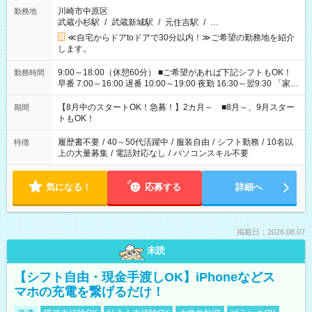
川崎市中原区
勤務地
武蔵小杉駅
/
武蔵新城駅
/
元住吉駅
/
…
≪自宅からドアtoドアで30分以内！≫ご希望の勤務地を紹介
します。
9:00～18:00（休憩60分） ■ご希望があれば下記シフトもOK！
勤務時間
早番 7:00～16:00 遅番 10:00～19:00 夜勤 16:30～翌9:30 「家族
と休みを合わせたい」 「余裕を持って夕飯の準備がしたい」
「できれば残業はしたくない」 など、ご希望を教えてください
【8月中のスタートOK！急募！】2カ月～ ■8月～、9月スター
期間
ね。 ※Wワーク希望の方へ 今ご覧のお仕事で希望する勤務時間
トもOK！
と、もう1つのお仕事の勤務時間。 合計で週40時間を超える場
合は応募できません。
履歴書不要
/
40～50代活躍中
/
服装自由
/
シフト勤務
/
10名以
特徴
上の大量募集
/
電話対応なし
/
パソコンスキル不要
気になる！
応募する
詳細へ
掲載日：2026.08.07
未読
【シフト自由・現金手渡しOK】iPhoneなどス
マホの充電を繋げるだけ！