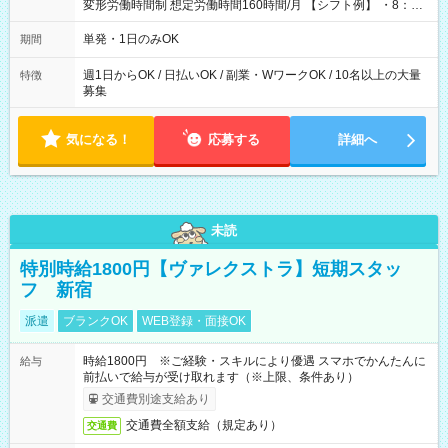
変形労働時間制 想定労働時間160時間/月 【シフト例】 ・8：00
～21：00
単発・1日のみOK
期間
週1日からOK / 日払いOK / 副業・WワークOK / 10名以上の大量
特徴
募集
気になる！
応募する
詳細へ
未読
特別時給1800円【ヴァレクストラ】短期スタッ
フ 新宿
派遣
ブランクOK
WEB登録・面接OK
時給1800円 ※ご経験・スキルにより優遇 スマホでかんたんに
給与
前払いで給与が受け取れます（※上限、条件あり）
交通費別途支給あり
交通費全額支給（規定あり）
交通費