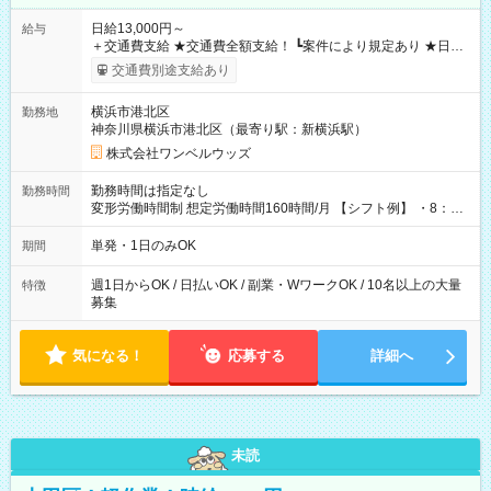
日給13,000円～
給与
＋交通費支給 ★交通費全額支給！ ┗案件により規定あり ★日払
いOK！（規定あり） ┗働いたその日に現金GET♪ お仕事後はコ
交通費別途支給あり
ンビニATMから 日払い分を引き落とせます！ 【試用期間】試
用期間なし
横浜市港北区
勤務地
神奈川県横浜市港北区（最寄り駅：新横浜駅）
株式会社ワンベルウッズ
勤務時間は指定なし
勤務時間
変形労働時間制 想定労働時間160時間/月 【シフト例】 ・8：00
～21：00
単発・1日のみOK
期間
週1日からOK / 日払いOK / 副業・WワークOK / 10名以上の大量
特徴
募集
気になる！
応募する
詳細へ
未読