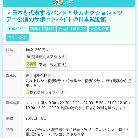
未読
＜日本を代表するバンド＊サカナクション＞ツ
アー公演のサポートバイト＠日本武道館
アルバイト
職種未経験OK
社会人未経験OK
大学生歓迎
ブランクOK
時給1250円～
給与
交通費別途支給あり
支給（規定有り）
交通費
東京都千代田区
勤務地
九段下駅から徒歩5分
/
竹橋駅から徒歩10分
/
神保町駅から徒
歩15分
/
…
株式会社ライブパワー
＜シフト例＞ 9:00～22:30 12:30～22:00 15:30～21:00 12:30～
勤務時間
19:00 12:30～22:00 上記の時間から好きな時間を選べます！ ※
時間は変更となる可能性があります
9月8日・9日
期間
週1日からOK
/
履歴書不要
/
副業・WワークOK
/
シフト勤務
/
特徴
電話対応なし
/
パソコンスキル不要