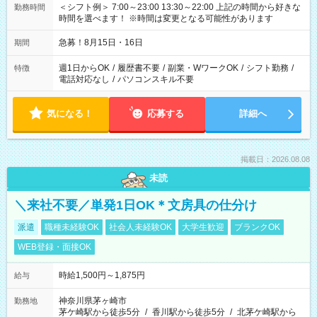
＜シフト例＞ 7:00～23:00 13:30～22:00 上記の時間から好きな
勤務時間
時間を選べます！ ※時間は変更となる可能性があります
急募！8月15日・16日
期間
週1日からOK
/
履歴書不要
/
副業・WワークOK
/
シフト勤務
/
特徴
電話対応なし
/
パソコンスキル不要
気になる！
応募する
詳細へ
掲載日：2026.08.08
未読
＼来社不要／単発1日OK＊文房具の仕分け
派遣
職種未経験OK
社会人未経験OK
大学生歓迎
ブランクOK
WEB登録・面接OK
時給1,500円～1,875円
給与
神奈川県茅ヶ崎市
勤務地
茅ケ崎駅から徒歩5分
/
香川駅から徒歩5分
/
北茅ケ崎駅から