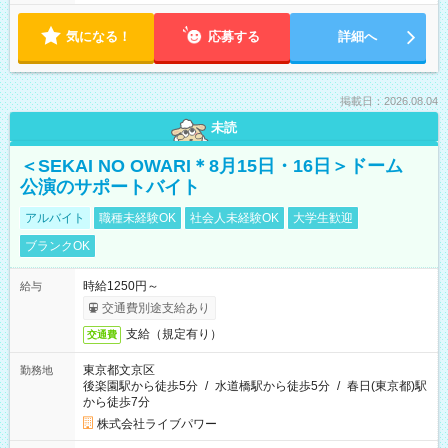
気になる！
応募する
詳細へ
掲載日：2026.08.04
未読
＜SEKAI NO OWARI＊8月15日・16日＞ドーム
公演のサポートバイト
アルバイト
職種未経験OK
社会人未経験OK
大学生歓迎
ブランクOK
時給1250円～
給与
交通費別途支給あり
支給（規定有り）
交通費
東京都文京区
勤務地
後楽園駅から徒歩5分
/
水道橋駅から徒歩5分
/
春日(東京都)駅
から徒歩7分
株式会社ライブパワー