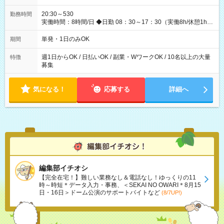
仕事を終えるほど、お得……！ ◆その他 資格応援手当・隊長手
当等 アルバイトから社員雇用までのキャリアアップを楽しめ
20:30～530
勤務時間
るスキームをご用意しております☆ 【試用期間】試用期間なし
実働時間：8時間/日 ◆日勤 08：30～17：30（実働8h/休憩1h）
◆夜勤 20：30～翌05：30（実働8h/休憩1h） ※勤務地により勤
務時間は多少変動あり ◆希望のシフトで働ける！ 希望の勤務日
単発・1日のみOK
期間
数がありましたらご相談下さい。 週1日、月1日～の勤務OKです
夜勤・深夜・早朝のお仕事もございます
週1日からOK / 日払いOK / 副業・WワークOK / 10名以上の大量
特徴
募集
気になる！
応募する
詳細へ
編集部イチオシ
【完全在宅！】難しい業務なし＆電話なし！ゆっくりの11
時～時短＊データ入力・事務、＜SEKAI NO OWARI＊8月15
日・16日＞ドーム公演のサポートバイトなど
(8/7UP!)