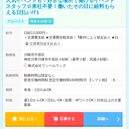
人気イベントも！好きな場所で働けるイベント
スタッフ☆来社不要！働いたその日に給料もら
える日払い/T1
アルバイト
職種未経験OK
日給13,000円～
給与
＋交通費支給 ★交通費全額支給！ ┗案件により規定あり ★日払
いOK！（規定あり） ┗働いたその日に現金GET♪ お仕事後はコ
交通費別途支給あり
ンビニATMから 日払い分を引き落とせます！ 【試用期間】試
用期間なし
川崎市中原区
勤務地
神奈川県川崎市中原区小杉町（最寄り駅：武蔵小杉駅）
株式会社ワンベルウッズ
勤務時間は指定なし
勤務時間
変形労働時間制 想定労働時間160時間/月 【シフト例】 ・8：00
～21：00
単発・1日のみOK
期間
週1日からOK / 日払いOK / 副業・WワークOK / 10名以上の大量
特徴
募集
気になる！
応募する
詳細へ