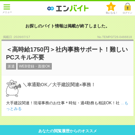
0
メニュー
気になる！
ログイン
お探しのバイト情報は掲載が終了しました。
掲載日 :2026
/
07
/
17
No.TEMPGT26-0466818
＜高時給1750円＞社内事務サポート！難しい
PCスキル不要
派遣
WEB登録・面接OK
＼車通勤OK／大手建設関連×事務！
大手建設関連！現場事務のお仕事＊時短・週4勤務も相談OK！社
...も
っとみる
あなたの閲覧履歴からのオススメ