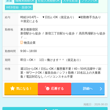
派遣
職種未経験OK
社会人未経験OK
大学生歓迎
ブランクOK
WEB登録・面接OK
時給1414円～ ▼日払いOK（規定あり） ■初勤務手当あり
給与
※規定による
東京都新宿区
勤務地
新宿駅から徒歩
/
新宿三丁目駅から徒歩
/
高田馬場駅から徒歩
/
…
物流企業
9:00～18:00
勤務時間
即日～OK！ 1日～働けます＾＾（規定あり）
期間
週1日からOK
/
日払いOK
/
履歴書不要
/
40～50代活躍中
/
副
特徴
業・WワークOK
/
服装自由
/
シフト勤務
/
10名以上の大量募
集
/
電話対応なし
/
パソコンスキル不要
気になる！
応募する
詳細へ
掲載日：2026.08.03