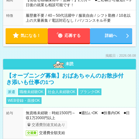
【現在も積極採用中！急募！】2カ月～ ■ご応募から最短2～3
期間
の方へ 今ご覧のお仕事で希望する勤務時間と、もう1つのお仕事
日後の就業も相談可能です！
の勤務時間。 合計で週40時間を超える場合は応募できません。
履歴書不要
/
40～50代活躍中
/
服装自由
/
シフト勤務
/
10名以
特徴
上の大量募集
/
電話対応なし
/
パソコンスキル不要
気になる！
応募する
詳細へ
掲載日：2026.08.08
未読
【オープニング募集】おばあちゃんのお散歩付
き添いも仕事の1つ
派遣
職種未経験OK
社会人未経験OK
ブランクOK
WEB登録・面接OK
無資格未経験：時給1500円～ ■週払いOK ■扶養内OK ■日
給与
収1万2000円以上
交通費別途支給あり
交通費全額支給
交通費