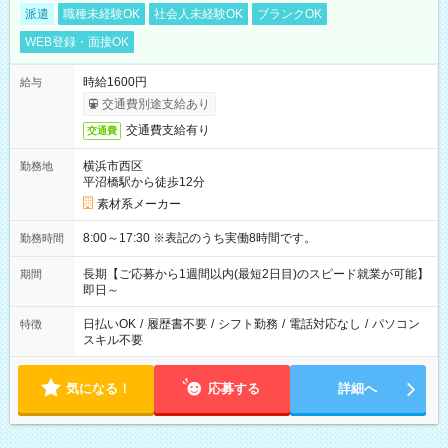
派遣
職種未経験OK
社会人未経験OK
ブランクOK
WEB登録・面接OK
時給1600円
給与
交通費別途支給あり
交通費支給有り
交通費
横浜市西区
勤務地
平沼橋駅から徒歩12分
素材系メーカー
8:00～17:30 ※表記のうち実働8時間です。
勤務時間
長期【ご応募から1週間以内(最短2日目)のスピード就業が可能】
期間
即日～
日払いOK
/
履歴書不要
/
シフト勤務
/
電話対応なし
/
パソコン
特徴
スキル不要
気になる！
応募する
詳細へ