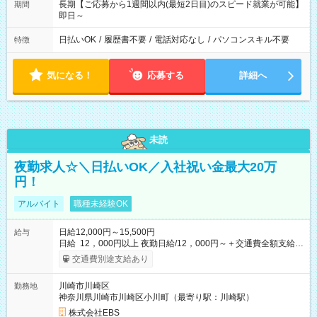
長期【ご応募から1週間以内(最短2日目)のスピード就業が可能】
期間
即日～
日払いOK
/
履歴書不要
/
電話対応なし
/
パソコンスキル不要
特徴
気になる！
応募する
詳細へ
未読
夜勤求人☆＼日払いOK／入社祝い金最大20万
円！
アルバイト
職種未経験OK
日給12,000円～15,500円
給与
日給 12，000円以上 夜勤日給/12，000円～＋交通費全額支給 ◆
スタートダッシュに 入社祝金最大200，000円を支給！ 研修手
交通費別途支給あり
当(法定研修20時間)：時給1225円×20時間＝24，500円を支給！
◆昇給あり 資格取得も応援しています♪ ◆交通費「全額」支給 公
川崎市川崎区
勤務地
共交通機関を利用の履歴を提出で、交通費全額支給！ 自動車通
神奈川県川崎市川崎区小川町（最寄り駅：川崎駅）
勤・バイク通勤もOK ◆日当保証 たとえ仕事が1時間で終わって
も 日当は全額お支払いします！ 業者さんと協力し合って、早く
株式会社EBS