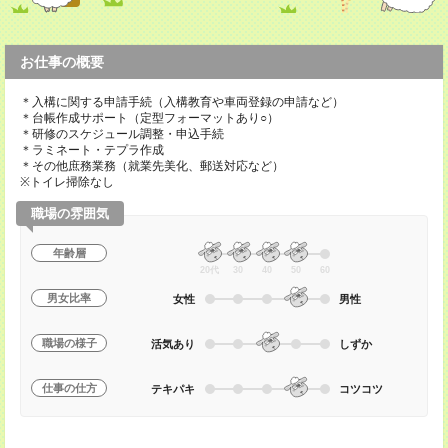
お仕事の概要
＊入構に関する申請手続（入構教育や車両登録の申請など）
＊台帳作成サポート（定型フォーマットあり○）
＊研修のスケジュール調整・申込手続
＊ラミネート・テプラ作成
＊その他庶務業務（就業先美化、郵送対応など）
※トイレ掃除なし
職場の雰囲気
年齢層
20代
30
40
50
60
男女比率
女性
男性
職場の様子
活気あり
しずか
仕事の仕方
テキパキ
コツコツ