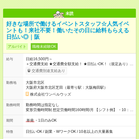
未読
好きな場所で働けるイベントスタッフ☆人気イベ
ントも！来社不要！働いたその日に給料もらえる
日払い◎｜阪
アルバイト
職種未経験OK
日給16,500円～
給与
＋交通費支給 ★交通費全額支給！ ★日払いOK！（規定あり） ┗
働いたその日に現金GET♪ お仕事後はコンビニATMから 日払
交通費別途支給あり
い分を引き落とせます！ 【試用期間】試用期間なし
大阪市北区
勤務地
大阪府大阪市北区芝田（最寄り駅：大阪梅田駅）
株式会社ワンベルウッズ
勤務時間は指定なし
勤務時間
変形労働時間制 想定労働時間160時間/月 【シフト例】 ・10：
00～20：00
単発
・1日のみOK
期間
日払いOK / 副業・WワークOK / 10名以上の大量募集
特徴