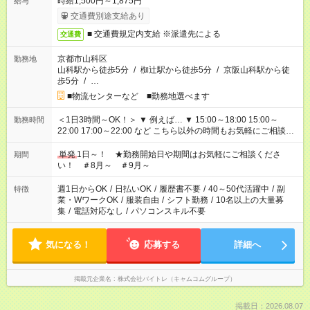
時給1,500円～1,875円
給与
交通費別途支給あり
■ 交通費規定内支給 ※派遣先による
交通費
京都市山科区
勤務地
山科駅から徒歩5分
/
椥辻駅から徒歩5分
/
京阪山科駅から徒
歩5分
/
…
■物流センターなど ■勤務地選べます
＜1日3時間～OK！＞ ▼ 例えば… ▼ 15:00～18:00 15:00～
勤務時間
22:00 17:00～22:00 など こちら以外の時間もお気軽にご相談く
ださい！
単発
1日～！ ★勤務開始日や期間はお気軽にご相談くださ
期間
い！ ＃8月～ ＃9月～
週1日からOK
/
日払いOK
/
履歴書不要
/
40～50代活躍中
/
副
特徴
業・WワークOK
/
服装自由
/
シフト勤務
/
10名以上の大量募
集
/
電話対応なし
/
パソコンスキル不要
気になる！
応募する
詳細へ
掲載元企業名
株式会社バイトレ（キャムコムグループ）
掲載日：2026.08.07