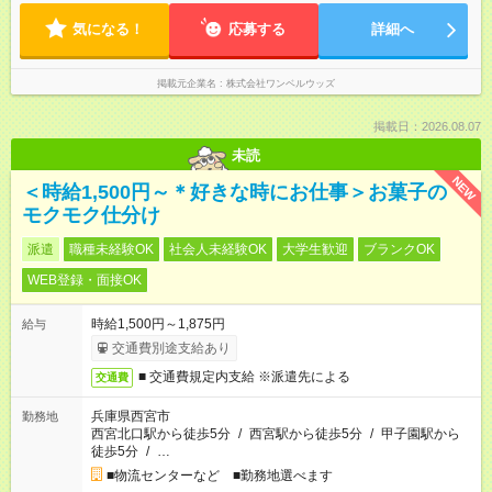
気になる！
応募する
詳細へ
掲載元企業名
株式会社ワンベルウッズ
掲載日：2026.08.07
未読
NEW
＜時給1,500円～＊好きな時にお仕事＞お菓子の
モクモク仕分け
派遣
職種未経験OK
社会人未経験OK
大学生歓迎
ブランクOK
WEB登録・面接OK
時給1,500円～1,875円
給与
交通費別途支給あり
■ 交通費規定内支給 ※派遣先による
交通費
兵庫県西宮市
勤務地
西宮北口駅から徒歩5分
/
西宮駅から徒歩5分
/
甲子園駅から
徒歩5分
/
…
■物流センターなど ■勤務地選べます