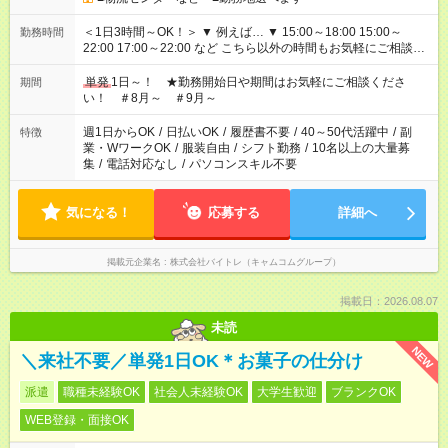
＜1日3時間～OK！＞ ▼ 例えば… ▼ 15:00～18:00 15:00～
勤務時間
22:00 17:00～22:00 など こちら以外の時間もお気軽にご相談く
ださい！
単発
1日～！ ★勤務開始日や期間はお気軽にご相談くださ
期間
い！ ＃8月～ ＃9月～
週1日からOK
/
日払いOK
/
履歴書不要
/
40～50代活躍中
/
副
特徴
業・WワークOK
/
服装自由
/
シフト勤務
/
10名以上の大量募
集
/
電話対応なし
/
パソコンスキル不要
気になる！
応募する
詳細へ
掲載元企業名
株式会社バイトレ（キャムコムグループ）
掲載日：2026.08.07
未読
NEW
＼来社不要／単発1日OK＊お菓子の仕分け
派遣
職種未経験OK
社会人未経験OK
大学生歓迎
ブランクOK
WEB登録・面接OK