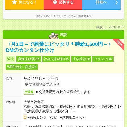
気になる！
応募する
詳細へ
掲載元企業名
テイケイワークス西日本株式会社
掲載日：2026.08.07
未読
NEW
〈月1日～で副業にピッタリ＊時給1,500円～〉
DMのカンタン仕分け
派遣
職種未経験OK
社会人未経験OK
大学生歓迎
ブランクOK
WEB登録・面接OK
時給1,500円～1,875円
給与
交通費別途支給あり
■ 交通費規定内支給 ※派遣先による
交通費
大阪市福島区
勤務地
福島(大阪環状線)駅から徒歩5分
/
野田阪神駅から徒歩5分
/
野
田(大阪環状線)駅から徒歩5分
/
…
■物流センターなど ■勤務地選べます