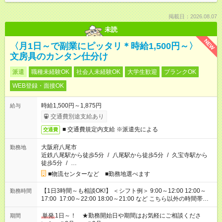
掲載日：2026.08.07
未読
NEW
〈月1日～で副業にピッタリ＊時給1,500円～〉
文房具のカンタン仕分け
派遣
職種未経験OK
社会人未経験OK
大学生歓迎
ブランクOK
WEB登録・面接OK
時給1,500円～1,875円
給与
交通費別途支給あり
■ 交通費規定内支給 ※派遣先による
交通費
大阪府八尾市
勤務地
近鉄八尾駅から徒歩5分
/
八尾駅から徒歩5分
/
久宝寺駅から
徒歩5分
/
…
■物流センターなど ■勤務地選べます
【1日3時間～も相談OK!】 ＜シフト例＞ 9:00～12:00 12:00～
勤務時間
17:00 17:00～22:00 18:00～21:00 など こちら以外の時間帯も
お気軽にご相談ください！
単発
1日～！ ★勤務開始日や期間はお気軽にご相談くださ
期間