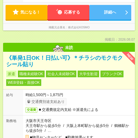
気になる！
応募する
詳細へ
掲載元企業名
株式会社KOSMO
掲載日：2026.08.07
未読
NEW
《単発1日OK！日払い可》＊チラシのモクモク
シール貼り
派遣
職種未経験OK
社会人未経験OK
大学生歓迎
ブランクOK
WEB登録・面接OK
時給1,500円～1,875円
給与
交通費別途支給あり
■ 交通費規定内支給 ※派遣先による
交通費
大阪市天王寺区
勤務地
天王寺駅から徒歩5分
/
大阪上本町駅から徒歩5分
/
鶴橋駅か
ら徒歩5分
/
…
■物流センターなど ■勤務地選べます