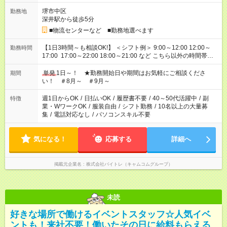
堺市中区
勤務地
深井駅から徒歩5分
■物流センターなど ■勤務地選べます
【1日3時間～も相談OK!】 ＜シフト例＞ 9:00～12:00 12:00～
勤務時間
17:00 17:00～22:00 18:00～21:00 など こちら以外の時間帯も
お気軽にご相談ください！
単発
1日～！ ★勤務開始日や期間はお気軽にご相談くださ
期間
い！ ＃8月～ ＃9月～
週1日からOK
/
日払いOK
/
履歴書不要
/
40～50代活躍中
/
副
特徴
業・WワークOK
/
服装自由
/
シフト勤務
/
10名以上の大量募
集
/
電話対応なし
/
パソコンスキル不要
気になる！
応募する
詳細へ
掲載元企業名
株式会社バイトレ（キャムコムグループ）
未読
好きな場所で働けるイベントスタッフ☆人気イベ
ントも！来社不要！働いたその日に給料もらえる