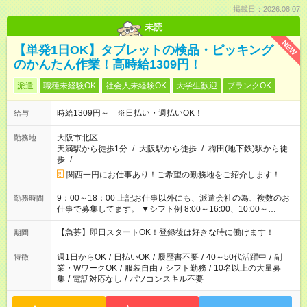
掲載日：2026.08.07
未読
NEW
【単発1日OK】タブレットの検品・ピッキング
のかんたん作業！高時給1309円！
派遣
職種未経験OK
社会人未経験OK
大学生歓迎
ブランクOK
時給1309円～ ※日払い・週払いOK！
給与
大阪市北区
勤務地
天満駅から徒歩1分
/
大阪駅から徒歩
/
梅田(地下鉄)駅から徒
歩
/
…
関西一円にお仕事あり！ご希望の勤務地をご紹介します！
9：00～18：00 上記お仕事以外にも、派遣会社の為、複数のお
勤務時間
仕事で募集してます。 ▼シフト例 8:00～16:00、10:00～
17:00、 12:00～21:00、13:00～22:00、 18:00～21:00、22:00
～翌7:00 など あなたのご希望にあったお仕事がきっと見つか
【急募】即日スタートOK！登録後は好きな時に働けます！
期間
ります！
週1日からOK
/
日払いOK
/
履歴書不要
/
40～50代活躍中
/
副
特徴
業・WワークOK
/
服装自由
/
シフト勤務
/
10名以上の大量募
集
/
電話対応なし
/
パソコンスキル不要