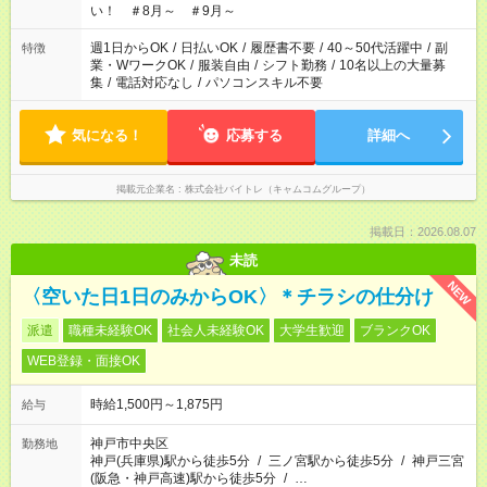
い！ ＃8月～ ＃9月～
週1日からOK
/
日払いOK
/
履歴書不要
/
40～50代活躍中
/
副
特徴
業・WワークOK
/
服装自由
/
シフト勤務
/
10名以上の大量募
集
/
電話対応なし
/
パソコンスキル不要
気になる！
応募する
詳細へ
掲載元企業名
株式会社バイトレ（キャムコムグループ）
掲載日：2026.08.07
未読
NEW
〈空いた日1日のみからOK〉＊チラシの仕分け
派遣
職種未経験OK
社会人未経験OK
大学生歓迎
ブランクOK
WEB登録・面接OK
時給1,500円～1,875円
給与
神戸市中央区
勤務地
神戸(兵庫県)駅から徒歩5分
/
三ノ宮駅から徒歩5分
/
神戸三宮
(阪急・神戸高速)駅から徒歩5分
/
…