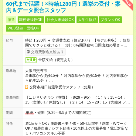
NEW
60代まで活躍！×時給1280円！選挙の受付・案
内＆データ照合スタッフ
派遣
職種未経験OK
社会人未経験OK
大学生歓迎
ブランクOK
WEB登録・面接OK
時給 1,280円 ＋ 交通費支給（規定あり） 【モデル月収】： 短期
給与
間でサクッと稼げる！ （例：6時間勤務×8日間出勤の場合＝
【61,440円】＋交通費支給！）
交通費別途支給あり
全額支給（規定あり）
交通費
大阪府交野市
勤務地
星田駅から徒歩15分
/
河内森駅から徒歩15分
/
河内磐船駅か
ら徒歩15分
/
…
交野市期日前選挙受付スタッフ（短期）
【1. いきいきランド交野】（8/29～9/5） （１）8：15～14：
勤務時間
15（実働6H／休憩なし） （２）14：15～20：15（実働6H／休
憩なし） 【2. フレンドマート交野店】（9/3～9/5） （１）8：
45～14：15（実働5.5H／休憩なし） （２）14：15～20：
単発
・短期（8/29～9/5までの期間限定）
期間
15（実働6H／休憩なし）
週1日からOK
/
履歴書不要
/
40～50代活躍中
/
副業・Wワーク
特徴
OK
/
服装自由
/
シフト勤務
/
10名以上の大量募集
/
電話対応な
し
/
パソコンスキル不要