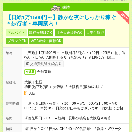
未読
NEW
【日給1万1500円～】静かな夜にしっかり稼ぐ
＊歩行者・車両案内！
アルバイト
職種未経験OK
社会人未経験OK
大学生歓迎
ブランクOK
WEB登録・面接OK
【夜勤】1万1500円～ ＊原則月2回払い（10日・25日） 他、週
給与
払い・日払いの制度もあり（規定あり）＃日収1万円以上
交通費別途支給あり
全額支給
交通費
大阪市北区
勤務地
梅田(地下鉄)駅
/
大阪駅
/
大阪梅田(阪神線)駅
/
…
大阪
（選べる日勤・夜勤） ▼20：00～翌5：00／21：00～翌6：
勤務時間
00 など（休憩1h） 日勤のお仕事もございます！お気軽にご相談
ください！
研修後即日～OK ★短期・長期の就業も大歓迎＃急募
期間
週1日からOK
/
日払いOK
/
40～50代活躍中
/
副業・Wワーク
特徴