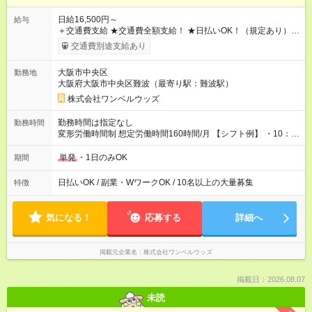
日給16,500円～
給与
＋交通費支給 ★交通費全額支給！ ★日払いOK！（規定あり） ┗
働いたその日に現金GET♪ お仕事後はコンビニATMから 日払
交通費別途支給あり
い分を引き落とせます！ 【試用期間】試用期間なし
大阪市中央区
勤務地
大阪府大阪市中央区難波（最寄り駅：難波駅）
株式会社ワンベルウッズ
勤務時間は指定なし
勤務時間
変形労働時間制 想定労働時間160時間/月 【シフト例】 ・10：
00～20：00
単発
・1日のみOK
期間
日払いOK / 副業・WワークOK / 10名以上の大量募集
特徴
気になる！
応募する
詳細へ
掲載元企業名
株式会社ワンベルウッズ
掲載日：2026.08.07
未読