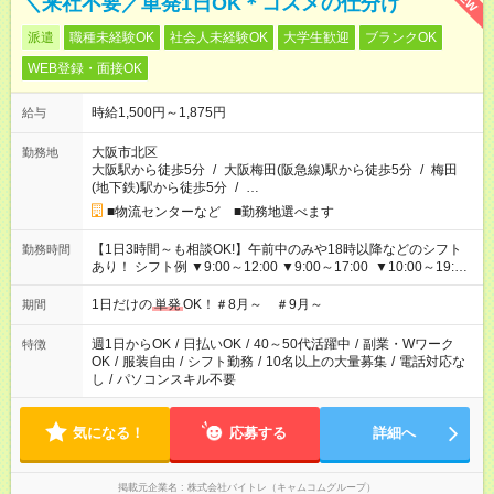
＼来社不要／単発1日OK＊コスメの仕分け
派遣
職種未経験OK
社会人未経験OK
大学生歓迎
ブランクOK
WEB登録・面接OK
時給1,500円～1,875円
給与
大阪市北区
勤務地
大阪駅から徒歩5分
/
大阪梅田(阪急線)駅から徒歩5分
/
梅田
(地下鉄)駅から徒歩5分
/
…
■物流センターなど ■勤務地選べます
【1日3時間～も相談OK!】午前中のみや18時以降などのシフト
勤務時間
あり！ シフト例 ▼9:00～12:00 ▼9:00～17:00 ▼10:00～19:00
▼18:00～21:00
1日だけの
単発
OK！＃8月～ ＃9月～
期間
週1日からOK
/
日払いOK
/
40～50代活躍中
/
副業・Wワーク
特徴
OK
/
服装自由
/
シフト勤務
/
10名以上の大量募集
/
電話対応な
し
/
パソコンスキル不要
気になる！
応募する
詳細へ
掲載元企業名
株式会社バイトレ（キャムコムグループ）