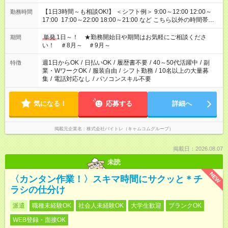
【1日3時間～も相談OK!】 ＜シフト例＞ 9:00～12:00 12:00～
勤務時間
17:00 17:00～22:00 18:00～21:00 など こちら以外の時間帯も
お気軽にご相談ください！
単発
1日～！ ★勤務開始日や期間はお気軽にご相談くださ
期間
い！ ＃8月～ ＃9月～
週1日からOK
/
日払いOK
/
履歴書不要
/
40～50代活躍中
/
副
特徴
業・WワークOK
/
服装自由
/
シフト勤務
/
10名以上の大量募
集
/
電話対応なし
/
パソコンスキル不要
気になる！
応募する
詳細へ
掲載元企業名
株式会社バイトレ（キャムコムグループ）
掲載日：2026.08.07
未読
NEW
〈カンタン作業！〉スキマ時間にサクッと＊チ
ラシの仕分け
派遣
職種未経験OK
社会人未経験OK
大学生歓迎
ブランクOK
WEB登録・面接OK