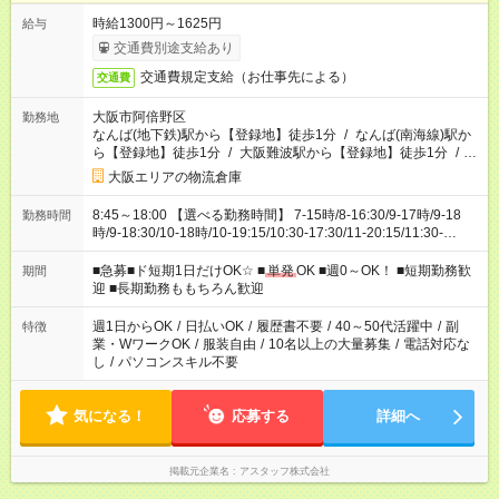
時給1300円～1625円
給与
交通費別途支給あり
交通費規定支給（お仕事先による）
交通費
大阪市阿倍野区
勤務地
なんば(地下鉄)駅から【登録地】徒歩1分
/
なんば(南海線)駅か
ら【登録地】徒歩1分
/
大阪難波駅から【登録地】徒歩1分
/
…
大阪エリアの物流倉庫
8:45～18:00 【選べる勤務時間】 7-15時/8-16:30/9-17時/9-18
勤務時間
時/9-18:30/10-18時/10-19:15/10:30-17:30/11-20:15/11:30-
20:30/11-21時/13-18時/13-18:30/13-22時/14-20時/14:30-23
時/17-22時/18-22時/18-23時/22-翌6時/23-翌4時/0-翌9時 選べる
■急募■ド短期1日だけOK☆ ■
単発
OK ■週0～OK！ ■短期勤務歓
期間
完全自由シフト
迎 ■長期勤務ももちろん歓迎
週1日からOK
/
日払いOK
/
履歴書不要
/
40～50代活躍中
/
副
特徴
業・WワークOK
/
服装自由
/
10名以上の大量募集
/
電話対応な
し
/
パソコンスキル不要
気になる！
応募する
詳細へ
掲載元企業名
アスタッフ株式会社