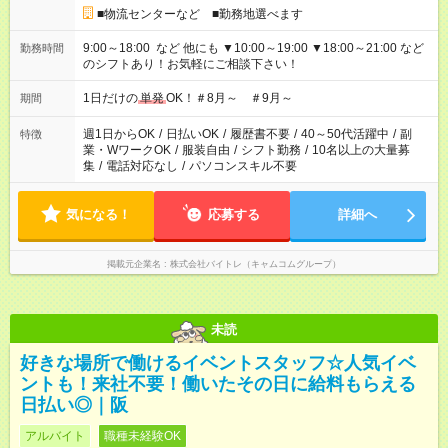
■物流センターなど ■勤務地選べます
9:00～18:00 など 他にも ▼10:00～19:00 ▼18:00～21:00 など
勤務時間
のシフトあり！お気軽にご相談下さい！
1日だけの
単発
OK！＃8月～ ＃9月～
期間
週1日からOK
/
日払いOK
/
履歴書不要
/
40～50代活躍中
/
副
特徴
業・WワークOK
/
服装自由
/
シフト勤務
/
10名以上の大量募
集
/
電話対応なし
/
パソコンスキル不要
気になる！
応募する
詳細へ
掲載元企業名
株式会社バイトレ（キャムコムグループ）
未読
好きな場所で働けるイベントスタッフ☆人気イベ
ントも！来社不要！働いたその日に給料もらえる
日払い◎｜阪
アルバイト
職種未経験OK