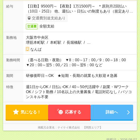
【日勤】9500円～ 【夜勤】1万1500円～ ＊原則月2回払い
給与
（10日・25日） 他、週払い・日払いの制度もあり（規定あり）
＃日収1万円以上
交通費別途支給あり
全額支給
交通費
大阪市中央区
勤務地
堺筋本町駅
/
本町駅
/
長堀橋駅
/
…
なんば
（選べる日勤・夜勤） ▼8：00～17：00／9：00～18：00
勤務時間
▼20：00～翌5：00／21：00～翌6：00 など
研修後即日～OK ★短期・長期の就業も大歓迎＃急募
期間
週1日からOK
/
日払いOK
/
40～50代活躍中
/
副業・Wワーク
特徴
OK
/
シフト勤務
/
10名以上の大量募集
/
電話対応なし
/
パソコ
ンスキル不要
気になる！
応募する
詳細へ
掲載元企業名
テイケイ株式会社 【関西エリア】
掲載日：2026.08.07