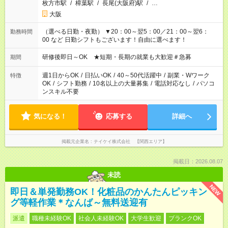
枚方市駅
/
樟葉駅
/
長尾(大阪府)駅
/
…
大阪
（選べる日勤・夜勤） ▼20：00～翌5：00／21：00～翌6：
勤務時間
00 など 日勤シフトもございます！自由に選べます！
研修後即日～OK ★短期・長期の就業も大歓迎＃急募
期間
週1日からOK
/
日払いOK
/
40～50代活躍中
/
副業・Wワーク
特徴
OK
/
シフト勤務
/
10名以上の大量募集
/
電話対応なし
/
パソコ
ンスキル不要
気になる！
応募する
詳細へ
掲載元企業名
テイケイ株式会社 【関西エリア】
掲載日：2026.08.07
未読
NEW
即日＆単発勤務OK！化粧品のかんたんピッキン
グ等軽作業＊なんば～無料送迎有
派遣
職種未経験OK
社会人未経験OK
大学生歓迎
ブランクOK