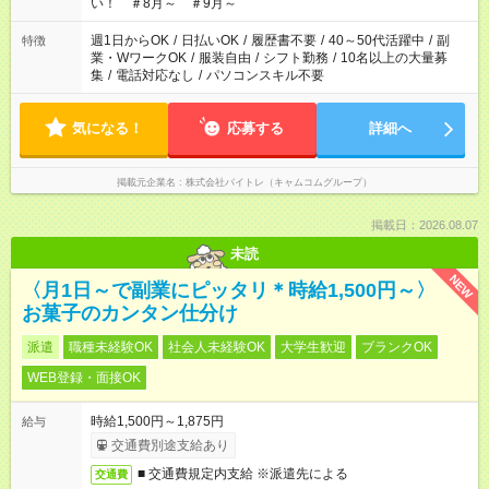
い！ ＃8月～ ＃9月～
週1日からOK
/
日払いOK
/
履歴書不要
/
40～50代活躍中
/
副
特徴
業・WワークOK
/
服装自由
/
シフト勤務
/
10名以上の大量募
集
/
電話対応なし
/
パソコンスキル不要
気になる！
応募する
詳細へ
掲載元企業名
株式会社バイトレ（キャムコムグループ）
掲載日：2026.08.07
未読
NEW
〈月1日～で副業にピッタリ＊時給1,500円～〉
お菓子のカンタン仕分け
派遣
職種未経験OK
社会人未経験OK
大学生歓迎
ブランクOK
WEB登録・面接OK
時給1,500円～1,875円
給与
交通費別途支給あり
■ 交通費規定内支給 ※派遣先による
交通費