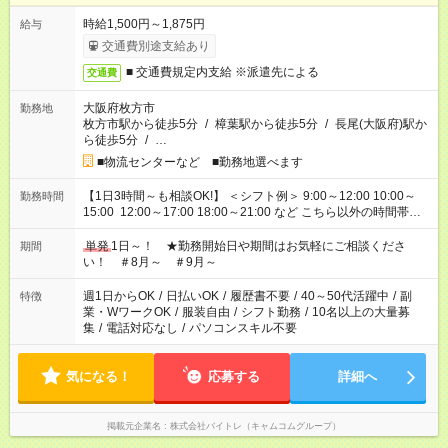
時給1,500円～1,875円
給与
交通費別途支給あり
■ 交通費規定内支給 ※派遣先による
交通費
大阪府枚方市
勤務地
枚方市駅から徒歩5分
/
樟葉駅から徒歩5分
/
長尾(大阪府)駅か
ら徒歩5分
/
…
■物流センターなど ■勤務地選べます
【1日3時間～も相談OK!】 ＜シフト例＞ 9:00～12:00 10:00～
勤務時間
15:00 12:00～17:00 18:00～21:00 など こちら以外の時間帯も
お気軽にご相談ください！
単発
1日～！ ★勤務開始日や期間はお気軽にご相談くださ
期間
い！ ＃8月～ ＃9月～
週1日からOK
/
日払いOK
/
履歴書不要
/
40～50代活躍中
/
副
特徴
業・WワークOK
/
服装自由
/
シフト勤務
/
10名以上の大量募
集
/
電話対応なし
/
パソコンスキル不要
気になる！
応募する
詳細へ
掲載元企業名
株式会社バイトレ（キャムコムグループ）