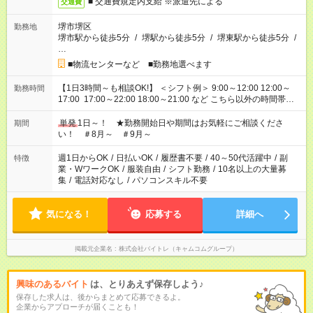
■ 交通費規定内支給 ※派遣先による
交通費
堺市堺区
勤務地
堺市駅から徒歩5分
/
堺駅から徒歩5分
/
堺東駅から徒歩5分
/
…
■物流センターなど ■勤務地選べます
【1日3時間～も相談OK!】 ＜シフト例＞ 9:00～12:00 12:00～
勤務時間
17:00 17:00～22:00 18:00～21:00 など こちら以外の時間帯も
お気軽にご相談ください！
単発
1日～！ ★勤務開始日や期間はお気軽にご相談くださ
期間
い！ ＃8月～ ＃9月～
週1日からOK
/
日払いOK
/
履歴書不要
/
40～50代活躍中
/
副
特徴
業・WワークOK
/
服装自由
/
シフト勤務
/
10名以上の大量募
集
/
電話対応なし
/
パソコンスキル不要
気になる！
応募する
詳細へ
掲載元企業名
株式会社バイトレ（キャムコムグループ）
興味のあるバイト
は、とりあえず保存しよう♪
保存した求人は、後からまとめて応募できるよ。
企業からアプローチが届くことも！