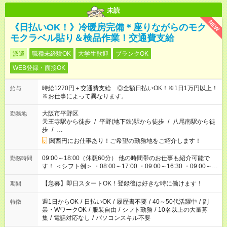
未読
NEW
《日払いOK！》冷暖房完備＊座りながらのモク
モクラベル貼り＆検品作業！交通費支給
派遣
職種未経験OK
大学生歓迎
ブランクOK
WEB登録・面接OK
時給1270円＋交通費支給 ◎全額日払いOK！※1日1万円以上！
給与
※お仕事によって異なります。
大阪市平野区
勤務地
天王寺駅から徒歩
/
平野(地下鉄)駅から徒歩
/
八尾南駅から徒
歩
/
…
関西円にお仕事あり！ご希望の勤務地をご紹介します！
09:00～18:00（休憩60分） 他の時間帯のお仕事も紹介可能で
勤務時間
す！ ＜シフト例＞ ・08:00～17:00 ・09:00～16:30 ・09:00～
17:00 ・10:00～17:00 ・10:00～19:00 など。お気軽にご相談下
さい！
【急募】即日スタートOK！登録後は好きな時に働けます！
期間
週1日からOK
/
日払いOK
/
履歴書不要
/
40～50代活躍中
/
副
特徴
業・WワークOK
/
服装自由
/
シフト勤務
/
10名以上の大量募
集
/
電話対応なし
/
パソコンスキル不要