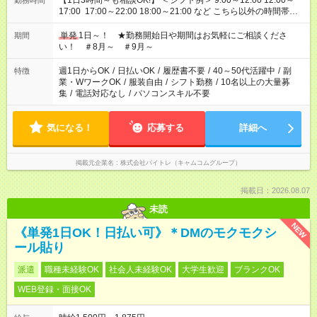
【1日3時間～も相談OK!】 ＜シフト例＞ 9:00～12:00 12:00～
勤務時間
17:00 17:00～22:00 18:00～21:00 など こちら以外の時間帯も
お気軽にご相談ください！
単発
1日～！ ★勤務開始日や期間はお気軽にご相談くださ
期間
い！ ＃8月～ ＃9月～
週1日からOK
/
日払いOK
/
履歴書不要
/
40～50代活躍中
/
副
特徴
業・WワークOK
/
服装自由
/
シフト勤務
/
10名以上の大量募
集
/
電話対応なし
/
パソコンスキル不要
気になる！
応募する
詳細へ
掲載元企業名
株式会社バイトレ（キャムコムグループ）
掲載日：2026.08.07
未読
NEW
《単発1日OK！日払い可》＊DMのモクモクシ
ール貼り
派遣
職種未経験OK
社会人未経験OK
大学生歓迎
ブランクOK
WEB登録・面接OK