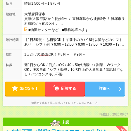
時給1,500円～1,875円
給与
大阪府貝塚市
勤務地
貝塚(大阪府)駅から徒歩5分
/
東貝塚駅から徒歩5分
/
貝塚市役
所前駅から徒歩5分
/
…
■物流センターなど ■勤務地選べます
【1日3時間～も相談OK!】午前中のみや18時以降などのシフト
勤務時間
あり！ シフト例 ▼9:00～12:00 ▼9:00～17:00 ▼10:00～19:00
▼18:00～21:00
1日だけの
単発
OK！＃8月～ ＃9月～
期間
週1日からOK
/
日払いOK
/
40～50代活躍中
/
副業・Wワーク
特徴
OK
/
服装自由
/
シフト勤務
/
10名以上の大量募集
/
電話対応な
し
/
パソコンスキル不要
気になる！
応募する
詳細へ
掲載元企業名
株式会社バイトレ（キャムコムグループ）
掲載日：2026.08.07
未読
NEW