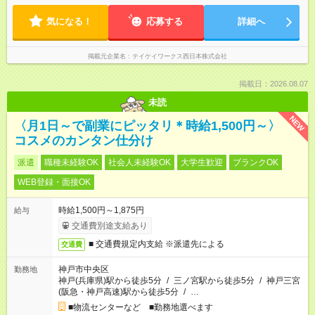
気になる！
応募する
詳細へ
掲載元企業名
テイケイワークス西日本株式会社
掲載日：2026.08.07
未読
NEW
〈月1日～で副業にピッタリ＊時給1,500円～〉
コスメのカンタン仕分け
派遣
職種未経験OK
社会人未経験OK
大学生歓迎
ブランクOK
WEB登録・面接OK
時給1,500円～1,875円
給与
交通費別途支給あり
■ 交通費規定内支給 ※派遣先による
交通費
神戸市中央区
勤務地
神戸(兵庫県)駅から徒歩5分
/
三ノ宮駅から徒歩5分
/
神戸三宮
(阪急・神戸高速)駅から徒歩5分
/
…
■物流センターなど ■勤務地選べます