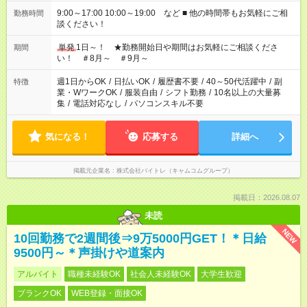
9:00～17:00 10:00～19:00 など ■ 他の時間帯もお気軽にご相
勤務時間
談ください！
単発
1日～！ ★勤務開始日や期間はお気軽にご相談くださ
期間
い！ ＃8月～ ＃9月～
週1日からOK
/
日払いOK
/
履歴書不要
/
40～50代活躍中
/
副
特徴
業・WワークOK
/
服装自由
/
シフト勤務
/
10名以上の大量募
集
/
電話対応なし
/
パソコンスキル不要
気になる！
応募する
詳細へ
掲載元企業名
株式会社バイトレ（キャムコムグループ）
掲載日：2026.08.07
未読
NEW
10回勤務で2週間後⇒9万5000円GET！＊日給
9500円～＊声掛けや道案内
アルバイト
職種未経験OK
社会人未経験OK
大学生歓迎
ブランクOK
WEB登録・面接OK