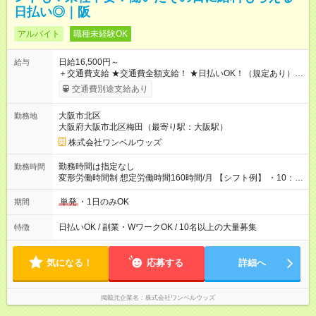
日払い◎｜阪
アルバイト
職種未経験OK
日給16,500円～
給与
＋交通費支給 ★交通費全額支給！ ★日払いOK！（規定あり） ┗
働いたその日に現金GET♪ お仕事後はコンビニATMから 日払
交通費別途支給あり
い分を引き落とせます！ 【試用期間】試用期間なし
大阪市北区
勤務地
大阪府大阪市北区梅田（最寄り駅：大阪駅）
株式会社ワンベルウッズ
勤務時間は指定なし
勤務時間
変形労働時間制 想定労働時間160時間/月 【シフト例】 ・10：
00～20：00
単発
・1日のみOK
期間
日払いOK / 副業・WワークOK / 10名以上の大量募集
特徴
気になる！
応募する
詳細へ
掲載元企業名
株式会社ワンベルウッズ