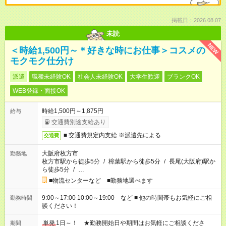
掲載日：2026.08.07
未読
NEW
＜時給1,500円～＊好きな時にお仕事＞コスメの
モクモク仕分け
派遣
職種未経験OK
社会人未経験OK
大学生歓迎
ブランクOK
WEB登録・面接OK
時給1,500円～1,875円
給与
交通費別途支給あり
■ 交通費規定内支給 ※派遣先による
交通費
大阪府枚方市
勤務地
枚方市駅から徒歩5分
/
樟葉駅から徒歩5分
/
長尾(大阪府)駅か
ら徒歩5分
/
…
■物流センターなど ■勤務地選べます
9:00～17:00 10:00～19:00 など ■ 他の時間帯もお気軽にご相
勤務時間
談ください！
単発
1日～！ ★勤務開始日や期間はお気軽にご相談くださ
期間