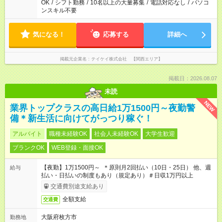
OK
/
シフト勤務
/
10名以上の大量募集
/
電話対応なし
/
パソコ
ンスキル不要
気になる！
応募する
詳細へ
掲載元企業名
テイケイ株式会社 【関西エリア】
掲載日：2026.08.07
未読
NEW
業界トップクラスの高日給1万1500円～夜勤警
備＊新生活に向けてがっつり稼ぐ！
アルバイト
職種未経験OK
社会人未経験OK
大学生歓迎
ブランクOK
WEB登録・面接OK
【夜勤】1万1500円～ ＊原則月2回払い（10日・25日） 他、週
給与
払い・日払いの制度もあり（規定あり）＃日収1万円以上
交通費別途支給あり
全額支給
交通費
大阪府枚方市
勤務地