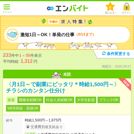
0
メニュー
気になる！
ログイン
激短1日～OK！単発の仕事
（8/14まで）
条件変更する
233
件中
1
～
50
件表示
1,312
平均時給:
円
掲載日：2026.08.07
未読
NEW
〈月1日～で副業にピッタリ＊時給1,500円～〉
チラシのカンタン仕分け
派遣
職種未経験OK
社会人未経験OK
大学生歓迎
ブランクOK
WEB登録・面接OK
時給1,500円～1,875円
給与
交通費別途支給あり