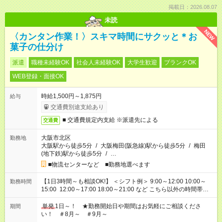
掲載日：2026.08.07
未読
NEW
〈カンタン作業！〉スキマ時間にサクッと＊お
菓子の仕分け
派遣
職種未経験OK
社会人未経験OK
大学生歓迎
ブランクOK
WEB登録・面接OK
時給1,500円～1,875円
給与
交通費別途支給あり
■ 交通費規定内支給 ※派遣先による
交通費
大阪市北区
勤務地
大阪駅から徒歩5分
/
大阪梅田(阪急線)駅から徒歩5分
/
梅田
(地下鉄)駅から徒歩5分
/
…
■物流センターなど ■勤務地選べます
【1日3時間～も相談OK!】 ＜シフト例＞ 9:00～12:00 10:00～
勤務時間
15:00 12:00～17:00 18:00～21:00 など こちら以外の時間帯も
お気軽にご相談ください！
単発
1日～！ ★勤務開始日や期間はお気軽にご相談くださ
期間
い！ ＃8月～ ＃9月～