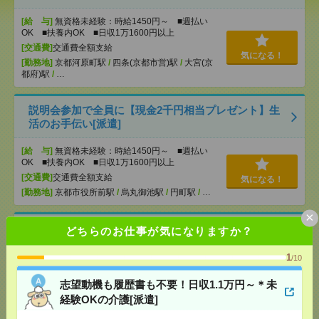
[給 与]
無資格未経験：時給1450円～ ■週払い
OK ■扶養内OK ■日収1万1600円以上
[交通費]
交通費全額支給
気になる！
[勤務地]
京都河原町駅
/
四条(京都市営)駅
/
大宮(京
都府)駅
/
…
説明会参加で全員に【現金2千円相当プレゼント】生
活のお手伝い[派遣]
[給 与]
無資格未経験：時給1450円～ ■週払い
OK ■扶養内OK ■日収1万1600円以上
[交通費]
交通費全額支給
気になる！
[勤務地]
京都市役所前駅
/
烏丸御池駅
/
円町駅
/
…
×
＜医療行為はナシ＞時給1400円！病院で備品のチェ
どちらのお仕事が気になりますか？
ックなど[派遣]
1
/10
[給 与]
無資格の方：時給1400円～1750円 / 介護
福祉士：時給1700円～2125円 / 初任者以上：時給
志望動機も履歴書も不要！日収1.1万円～＊未
1500円～1875円
経験OKの介護[派遣]
[交通費]
全額支給
気になる！