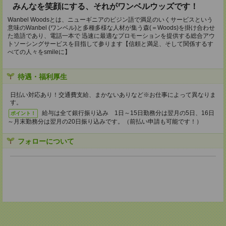
みんなを笑顔にする、それがワンベルウッズです！
Wanbel Woodsとは、ニューギニアのピジン語で満足のいくサービスという
意味のWanbel (ワンベル)と多種多様な人材が集う森(＝Woods)を掛け合わせ
た造語であり、電話一本で 迅速に最適なプロモーションを提供する総合アウ
トソーシングサービスを目指して参ります【信頼と満足、そして関係するす
べての人々をsmileに】
待遇・福利厚生
日払い対応あり！交通費支給、まかないありなど※お仕事によって異なりま
す。
給与は全て銀行振り込み 1日～15日勤務分は翌月の5日、16日
ポイント！
～月末勤務分は翌月の20日振り込みです。（前払い申請も可能です！）
フォローについて