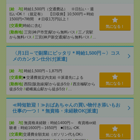
[給 与]
時給1,500円（交通費込） ※日払い・週
払いOK！（規定有） 【日収例】10,500円＝時給
1500円×7時間 ＃日収1万円以上！
[交通費]
時給に含む
気になる！
[勤務地]
三宮(神戸市営)駅から無料バス
/
三ノ宮駅
から無料バス
/
三宮(神戸新交通)駅から無料バス
/
…
〈月1日～で副業にピッタリ＊時給1,500円～〉コス
メのカンタン仕分け[派遣]
[給 与]
時給1,500円～1,875円
[交通費]
■ 交通費規定内支給 ※派遣先による
気になる！
[勤務地]
西院(阪急線)駅から徒歩5分
/
西京極駅から
徒歩5分
/
嵯峨嵐山駅から徒歩5分
/
…
≪時短歓迎！≫おばあちゃんの買い物付き添いもお
仕事の一つ！＊無資格・未経験OK[派遣]
[給 与]
無資格未経験：時給1400円～ 有資格or経
験者：時給1600円～1650円 ■日払いOK
[交通費]
交通費全額支給（ガソリン代もOK）
気になる！