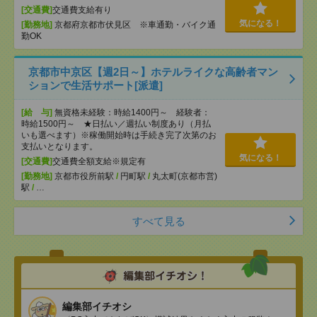
[交通費]
交通費支給有り
気になる！
[勤務地]
京都府京都市伏見区 ※車通勤・バイク通
勤OK
京都市中京区【週2日～】ホテルライクな高齢者マン
ションで生活サポート[派遣]
[給 与]
無資格未経験：時給1400円～ 経験者：
時給1500円～ ★日払い／週払い制度あり（月払
いも選べます）※稼働開始時は手続き完了次第のお
支払いとなります。
気になる！
[交通費]
交通費全額支給※規定有
[勤務地]
京都市役所前駅
/
円町駅
/
丸太町(京都市営)
駅
/
…
すべて見る
編集部イチオシ