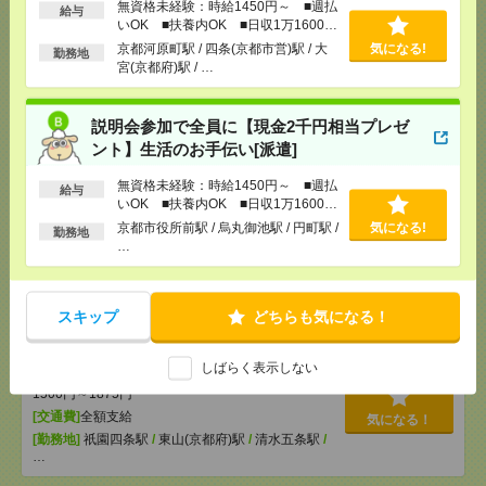
[月収例]
20～25万円
無資格未経験：時給1450円～ ■週払
給与
いOK ■扶養内OK ■日収1万1600円
[勤務地]
京都河原町駅
/
四条(京都市営)駅
/
大宮(京
以上
都府)駅
/
…
京都河原町駅 / 四条(京都市営)駅 / 大
気になる!
勤務地
宮(京都府)駅 / …
3ヵ月で73万円稼ぐ！未経験OK＊おばあちゃんのお
話相手など[派遣]
説明会参加で全員に【現金2千円相当プレゼ
ント】生活のお手伝い[派遣]
[給 与]
無資格の方：時給1400円～1750円 / 介護
福祉士：時給1700円～2125円 / 初任者以上：時給
無資格未経験：時給1450円～ ■週払
給与
1500円～1875円
いOK ■扶養内OK ■日収1万1600円
気になる！
[交通費]
全額支給
以上
京都市役所前駅 / 烏丸御池駅 / 円町駅 /
気になる!
勤務地
[勤務地]
伏見(京都府)駅
/
向島駅
/
中書島駅
/
…
…
3ヵ月で73万円稼ぐ！未経験OK＊おばあちゃんのお
スキップ
どちらも気になる！
話相手など＊[派遣]
[給 与]
無資格の方：時給1400円～1750円 / 介護
しばらく表示しない
福祉士：時給1700円～2125円 / 初任者以上：時給
1500円～1875円
[交通費]
全額支給
気になる！
[勤務地]
祇園四条駅
/
東山(京都府)駅
/
清水五条駅
/
…