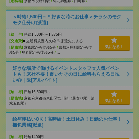
[勤務地]
京都市役所前駅
/
烏丸御池駅
/
円町駅
/
…
＜時給1,500円～＊好きな時にお仕事＞チラシのモク
モク仕分け[派遣]
[給 与]
時給1,500円～1,875円
[交通費]
■ 交通費規定内支給 ※派遣先による
気になる！
[勤務地]
京都駅から徒歩5分
/
京都河原町駅から徒
歩5分
/
烏丸駅から徒歩5分
/
…
好きな場所で働けるイベントスタッフ☆人気イベン
トも！来社不要！働いたその日に給料もらえる日払
い◎｜阪[アルバイト]
[給 与]
日給16,500円～
[勤務地]
京都府京都市東山区宮川筋（最寄り駅：清
気になる！
水五条駅）
給与即払いOK！高時給！土日休み！日勤のお仕事！
梱包業務[派遣]
[給 与]
時給1400円