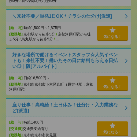
歩5分
/
新今宮駅から徒歩5分
＼来社不要／単発1日OK＊チラシの仕分け[派遣]
[給 与]
時給1,500円～1,875円
[勤務地]
京都駅から徒歩5分
/
京都河原町駅から徒
気になる！
歩5分
/
烏丸駅から徒歩5分
/
…
好きな場所で働けるイベントスタッフ☆人気イベン
トも！来社不要！働いたその日に給料もらえる日払
い◎｜阪[アルバイト]
[給 与]
日給16,500円～
[勤務地]
京都府京都市下京区真町（最寄り駅：京都
気になる！
河原町駅）
座り仕事！高時給！土日休み！仕分け・入力業務な
ど[派遣]
[給 与]
時給1400円
[交通費]
交通費支給有り
気になる！
[勤務地]
京都府京都市伏見区