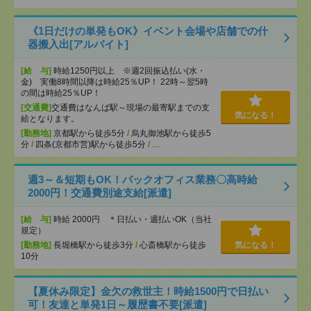
《1日だけの単発もOK》イベント会場や店舗での什
器搬入出[アルバイト]
[給 与]
時給1250円以上 ※週2回振込払い(水・
金) 実働8時間以降は時給25％UP！ 22時～翌5時
の間は時給25％UP！
[交通費]
交通費はなんば駅～現場の最寄駅までの支
気になる！
給となります。
[勤務地]
京都駅から徒歩5分
/
烏丸御池駅から徒歩5
分
/
四条(京都市営)駅から徒歩5分
/
…
週3～＆短期もOK！バックオフィス業務〇高時給
2000円！交通費別途支給[派遣]
[給 与]
時給 2000円 ＊日払い・週払いOK（当社
規定）
[勤務地]
長堀橋駅から徒歩3分
/
心斎橋駅から徒歩
気になる！
10分
【夏休み限定】金欠の救世主！時給1500円で日払い
可！友達と単発1日～履歴書不要[派遣]