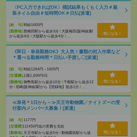
〈PC入力できればOK〉模試結果もくもく入力＃服
装ネイル自由＃短時間OK＃日払[派遣]
[給 与]
時給1600円
[勤務地]
西梅田駅から徒歩3分
/
大阪梅田(阪神線)駅
気になる！
から徒歩4分
/
大阪駅から徒歩4分
/
…
《即日・単発勤務OK》大人気！書類の封入作業など
＊選べる勤務時間＊日払い手渡し〇[派遣]
[給 与]
時給1284円～1605円
[交通費]
上限1,000円/日
気になる！
[勤務地]
御幣島駅から徒歩10分
/
千船駅から徒歩12
分
/
尼崎(阪神線)駅から【登録地】徒歩1分
/
…
≪単発＊1日から～≫天王寺動物園／ナイトズーの受
付案内メンバー大募集！[派遣]
[給 与]
1177円
[交通費]
1日450円迄の実費を支給
気になる！
[勤務地]
天王寺駅から徒歩5分
/
動物園前駅から徒