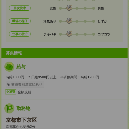
20代
30
40
50
60
男女比率
女性
男性
職場の様子
活気あり
しずか
仕事の仕方
テキパキ
コツコツ
募集情報
給与
時給1300円 ＊日給9500円以上 ※研修期間：時給1200円
交通費別途支給あり
全額支給
交通費
勤務地
京都市下京区
京都駅から徒歩2分