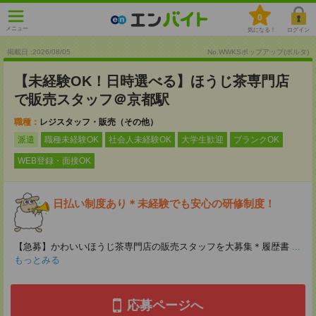
0
メニュー
気になる！
ログイン
掲載日 :2026
/
08
/
05
No.WWKSポップアップ(ポルタ)
【未経験OK！日時選べる】ほうじ茶専門店
で販売スタッフ＠京都駅
職種：
レジスタッフ・販売（その他）
派遣
職種未経験OK
社会人未経験OK
大学生歓迎
ブランクOK
WEB登録・面接OK
日払い制度あり＊未経験でも安心の研修制度！
【急募】かわいいほうじ茶専門店の販売スタッフを大募集＊履歴書
...
もっとみる
応募ページへ