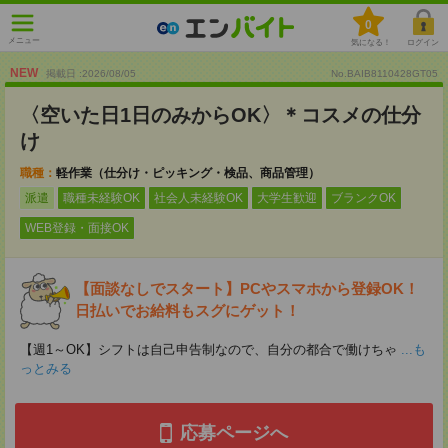
0
メニュー
気になる！
ログイン
NEW
掲載日 :2026
/
08
/
05
No.BAIB8110428GT05
〈空いた日1日のみからOK〉＊コスメの仕分
け
職種：
軽作業（仕分け・ピッキング・検品、商品管理）
派遣
職種未経験OK
社会人未経験OK
大学生歓迎
ブランクOK
WEB登録・面接OK
【面談なしでスタート】PCやスマホから登録OK！
日払いでお給料もスグにゲット！
【週1～OK】シフトは自己申告制なので、自分の都合で働けちゃ
...も
っとみる
応募ページへ