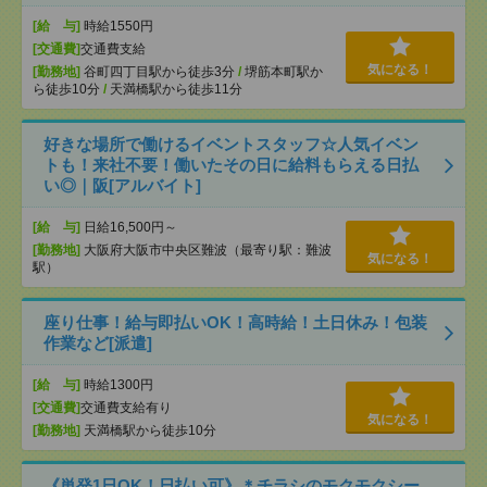
[給 与]
時給1550円
[交通費]
交通費支給
気になる！
[勤務地]
谷町四丁目駅から徒歩3分
/
堺筋本町駅か
ら徒歩10分
/
天満橋駅から徒歩11分
好きな場所で働けるイベントスタッフ☆人気イベン
トも！来社不要！働いたその日に給料もらえる日払
い◎｜阪[アルバイト]
[給 与]
日給16,500円～
[勤務地]
大阪府大阪市中央区難波（最寄り駅：難波
気になる！
駅）
座り仕事！給与即払いOK！高時給！土日休み！包装
作業など[派遣]
[給 与]
時給1300円
[交通費]
交通費支給有り
気になる！
[勤務地]
天満橋駅から徒歩10分
《単発1日OK！日払い可》＊チラシのモクモクシー