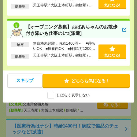
[交通費]
交通費全額支給
以上
気になる！
天王寺駅 / 大阪上本町駅 / 鶴橋駅 / …
気になる!
勤務地
[勤務地]
天王寺駅
/
大阪上本町駅
/
鶴橋駅
/
…
【オープニング募集】おばあちゃんのお散歩付き添
【オープニング募集】おばあちゃんのお散歩
いも仕事の1つ[派遣]
付き添いも仕事の1つ[派遣]
[給 与]
無資格未経験：時給1400円～ ■週払い
無資格未経験：時給1400円～ ■週払
給与
OK ■扶養内OK ■日収1万1200円以上
いOK ■扶養内OK ■日収1万1200円
[交通費]
交通費全額支給
以上
気になる！
天王寺駅 / 大阪上本町駅 / 鶴橋駅 / …
気になる!
勤務地
[勤務地]
天王寺駅
/
大阪上本町駅
/
鶴橋駅
/
…
説明会参加で全員に【現金2千円相当プレゼント】生
スキップ
どちらも気になる！
活のお手伝い[派遣]
[給 与]
無資格未経験：時給1400円～ ■週払い
しばらく表示しない
OK ■扶養内OK ■日収1万1200円以上
[交通費]
交通費全額支給
気になる！
[勤務地]
天王寺駅
/
大阪上本町駅
/
鶴橋駅
/
…
【医療行為はナシ】時給1400円！病院で備品のチェ
ックなど[派遣]