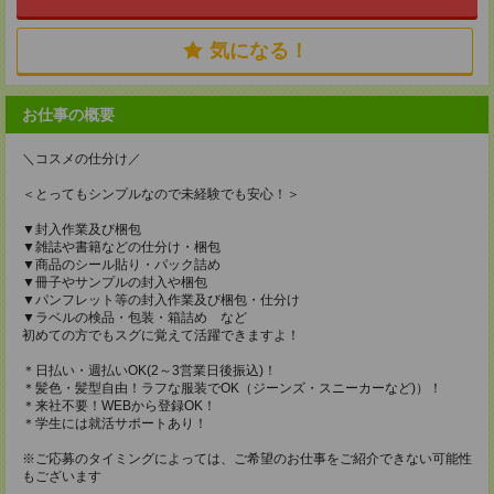
気になる！
お仕事の概要
＼コスメの仕分け／
＜とってもシンプルなので未経験でも安心！＞
▼封入作業及び梱包
▼雑誌や書籍などの仕分け・梱包
▼商品のシール貼り・パック詰め
▼冊子やサンプルの封入や梱包
▼パンフレット等の封入作業及び梱包・仕分け
▼ラベルの検品・包装・箱詰め など
初めての方でもスグに覚えて活躍できますよ！
＊日払い・週払いOK(2～3営業日後振込)！
＊髪色・髪型自由！ラフな服装でOK（ジーンズ・スニーカーなど)）！
＊来社不要！WEBから登録OK！
＊学生には就活サポートあり！
※ご応募のタイミングによっては、ご希望のお仕事をご紹介できない可能性
もございます