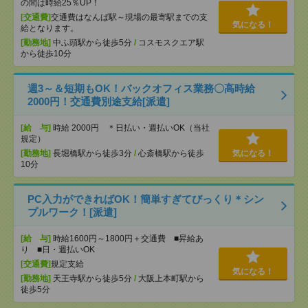
の間は時給25％UP！
[交通費]
交通費はなんば駅～現場の最寄駅までの支
気になる！
給となります。
[勤務地]
中ふ頭駅から徒歩5分
/
コスモスクエア駅
から徒歩10分
週3～＆短期もOK！バックオフィス業務〇高時給
2000円！交通費別途支給[派遣]
[給 与]
時給 2000円 ＊日払い・週払いOK（当社
規定）
[勤務地]
長堀橋駅から徒歩3分
/
心斎橋駅から徒歩
気になる！
10分
PC入力ができればOK！簡単すぎてびっくり＊シン
プルワーク！[派遣]
[給 与]
時給1600円～1800円＋交通費 ■昇給あ
り ■日・週払いOK
[交通費]
規定支給
気になる！
[勤務地]
天王寺駅から徒歩5分
/
大阪上本町駅から
徒歩5分