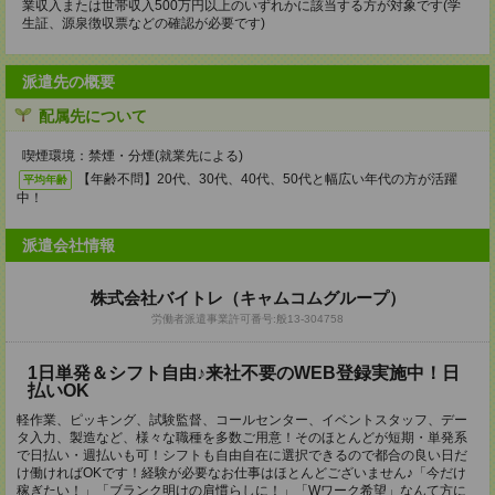
業収入または世帯収入500万円以上のいずれかに該当する方が対象です(学
生証、源泉徴収票などの確認が必要です)
派遣先の概要
配属先について
喫煙環境：禁煙・分煙(就業先による)
【年齢不問】20代、30代、40代、50代と幅広い年代の方が活躍
平均年齢
中！
派遣会社情報
株式会社バイトレ（キャムコムグループ）
労働者派遣事業許可番号:般13-304758
1日単発＆シフト自由♪来社不要のWEB登録実施中！日
払いOK
軽作業、ピッキング、試験監督、コールセンター、イベントスタッフ、デー
タ入力、製造など、様々な職種を多数ご用意！そのほとんどが短期・単発系
で日払い・週払いも可！シフトも自由自在に選択できるので都合の良い日だ
け働ければOKです！経験が必要なお仕事はほとんどございません♪「今だけ
稼ぎたい！」「ブランク明けの肩慣らしに！」「Wワーク希望」なんて方に