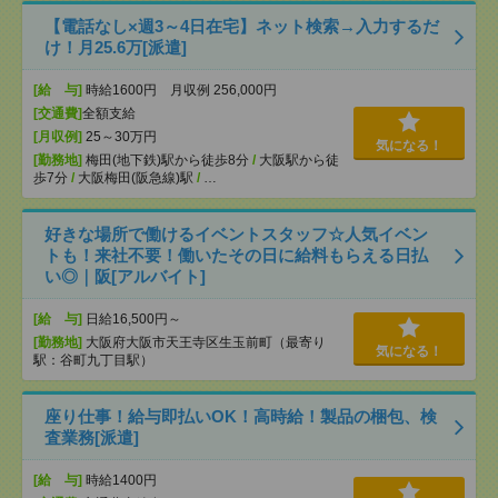
【電話なし×週3～4日在宅】ネット検索→入力するだ
け！月25.6万[派遣]
[給 与]
時給1600円 月収例 256,000円
[交通費]
全額支給
[月収例]
25～30万円
気になる！
[勤務地]
梅田(地下鉄)駅から徒歩8分
/
大阪駅から徒
歩7分
/
大阪梅田(阪急線)駅
/
…
好きな場所で働けるイベントスタッフ☆人気イベン
トも！来社不要！働いたその日に給料もらえる日払
い◎｜阪[アルバイト]
[給 与]
日給16,500円～
[勤務地]
大阪府大阪市天王寺区生玉前町（最寄り
気になる！
駅：谷町九丁目駅）
座り仕事！給与即払いOK！高時給！製品の梱包、検
査業務[派遣]
[給 与]
時給1400円