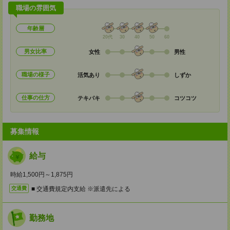
職場の雰囲気
年齢層
20代
30
40
50
60
男女比率
女性
男性
職場の様子
活気あり
しずか
仕事の仕方
テキパキ
コツコツ
募集情報
給与
時給1,500円～1,875円
■ 交通費規定内支給 ※派遣先による
交通費
勤務地