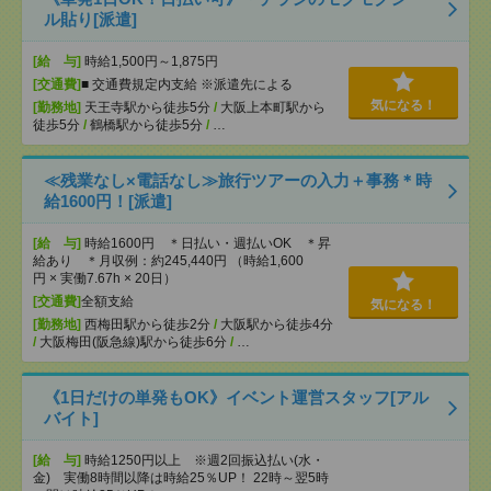
ル貼り[派遣]
[給 与]
時給1,500円～1,875円
[交通費]
■ 交通費規定内支給 ※派遣先による
気になる！
[勤務地]
天王寺駅から徒歩5分
/
大阪上本町駅から
徒歩5分
/
鶴橋駅から徒歩5分
/
…
≪残業なし×電話なし≫旅行ツアーの入力＋事務＊時
給1600円！[派遣]
[給 与]
時給1600円 ＊日払い・週払いOK ＊昇
給あり ＊月収例：約245,440円 （時給1,600
円 × 実働7.67h × 20日）
[交通費]
全額支給
気になる！
[勤務地]
西梅田駅から徒歩2分
/
大阪駅から徒歩4分
/
大阪梅田(阪急線)駅から徒歩6分
/
…
《1日だけの単発もOK》イベント運営スタッフ[アル
バイト]
[給 与]
時給1250円以上 ※週2回振込払い(水・
金) 実働8時間以降は時給25％UP！ 22時～翌5時