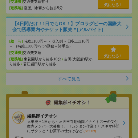
[交通費]
交通費支給有り
気になる！
[勤務地]
寝屋川市駅から徒歩5分
【4日間だけ！1日でもOK！】プロラグビーの国際大
会で誘導案内やチケット販売＊[アルバイト]
[給 与]
時給1180円～ ＜収入例＞ 日収11210円
～ （時給1180円×9.5h勤務＋諸手当）
[交通費]
交通費支給
気になる！
[勤務地]
東花園駅から徒歩10分
/
吉田(大阪府)駅か
ら徒歩
/
若江岩田駅から徒歩
すべて見る
編集部イチオシ
≪単発＊1日から～≫天王寺動物園／ナイトズーの受付
案内メンバー大募集！、〈カンタン作業！〉スキマ時間
にサクッと＊お菓子の仕分けなど
(8/6UP!)