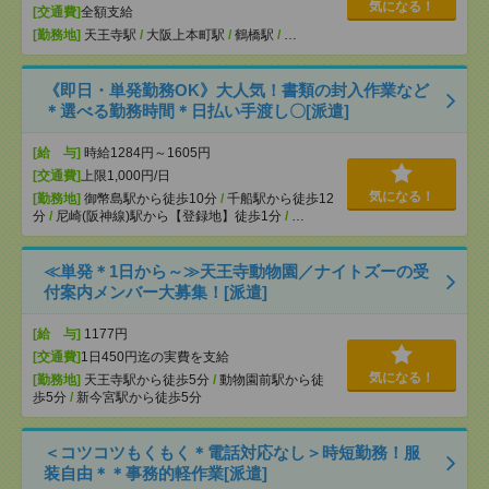
気になる！
[交通費]
全額支給
[勤務地]
天王寺駅
/
大阪上本町駅
/
鶴橋駅
/
…
《即日・単発勤務OK》大人気！書類の封入作業など
＊選べる勤務時間＊日払い手渡し〇[派遣]
[給 与]
時給1284円～1605円
[交通費]
上限1,000円/日
気になる！
[勤務地]
御幣島駅から徒歩10分
/
千船駅から徒歩12
分
/
尼崎(阪神線)駅から【登録地】徒歩1分
/
…
≪単発＊1日から～≫天王寺動物園／ナイトズーの受
付案内メンバー大募集！[派遣]
[給 与]
1177円
[交通費]
1日450円迄の実費を支給
気になる！
[勤務地]
天王寺駅から徒歩5分
/
動物園前駅から徒
歩5分
/
新今宮駅から徒歩5分
＜コツコツもくもく＊電話対応なし＞時短勤務！服
装自由＊＊事務的軽作業[派遣]