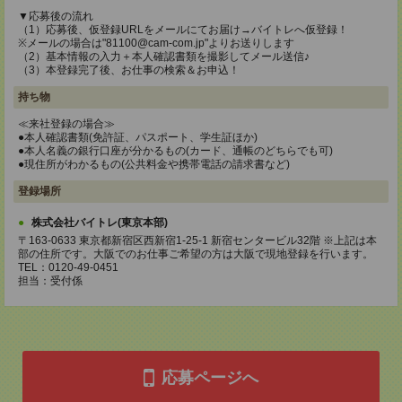
▼応募後の流れ
（1）応募後、仮登録URLをメールにてお届け→バイトレへ仮登録！
※メールの場合は"81100@cam-com.jp"よりお送りします
（2）基本情報の入力＋本人確認書類を撮影してメール送信♪
（3）本登録完了後、お仕事の検索＆お申込！
持ち物
≪来社登録の場合≫
●本人確認書類(免許証、パスポート、学生証ほか)
●本人名義の銀行口座が分かるもの(カード、通帳のどちらでも可)
●現住所がわかるもの(公共料金や携帯電話の請求書など)
登録場所
株式会社バイトレ(東京本部)
〒163-0633 東京都新宿区西新宿1-25-1 新宿センタービル32階 ※上記は本
部の住所です。大阪でのお仕事ご希望の方は大阪で現地登録を行います。
TEL：0120-49-0451
担当：受付係
応募ページへ