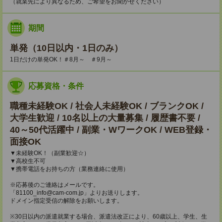
（就業先により異なるため、ご希望をお聞かせください）
期間
単発（10日以内・1日のみ）
1日だけの単発OK！＃8月～ ＃9月～
応募資格・条件
職種未経験OK / 社会人未経験OK / ブランクOK /
大学生歓迎 / 10名以上の大量募集 / 履歴書不要 /
40～50代活躍中 / 副業・WワークOK / WEB登録・
面接OK
▼未経験OK！（副業歓迎☆）
▼高校生不可
▼携帯電話をお持ちの方（業務連絡に使用）
※応募後のご連絡はメールです。
「81100_info@cam-com.jp」よりお送りします。
ドメイン指定受信の解除をお願いします。
※30日以内の派遣就業する場合、派遣法改正により、60歳以上、学生、生