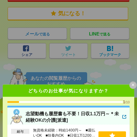
気になる！
メール
LINE
で送る
で送る
シェア
ツイート
ブックマーク
あなたの閲覧履歴からの
×
おすすめ
どちらのお仕事が気になりますか？
1
/10
志望動機も履歴書も不要！日収1.1万円～＊未経験OK
志望動機も履歴書も不要！日収1.1万円～＊未
の介護[派遣]
経験OKの介護[派遣]
[給 与]
無資格未経験：時給1400円～ ■週払い
無資格未経験：時給1400円～ ■週払
給与
OK ■扶養内OK ■日収1万1200円以上
いOK ■扶養内OK ■日収1万1200円