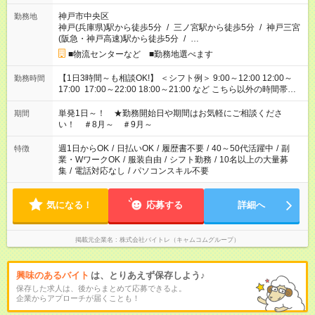
神戸市中央区
勤務地
神戸(兵庫県)駅から徒歩5分
/
三ノ宮駅から徒歩5分
/
神戸三宮
(阪急・神戸高速)駅から徒歩5分
/
…
■物流センターなど ■勤務地選べます
【1日3時間～も相談OK!】 ＜シフト例＞ 9:00～12:00 12:00～
勤務時間
17:00 17:00～22:00 18:00～21:00 など こちら以外の時間帯も
お気軽にご相談ください！
単発1日～！ ★勤務開始日や期間はお気軽にご相談くださ
期間
い！ ＃8月～ ＃9月～
週1日からOK
/
日払いOK
/
履歴書不要
/
40～50代活躍中
/
副
特徴
業・WワークOK
/
服装自由
/
シフト勤務
/
10名以上の大量募
集
/
電話対応なし
/
パソコンスキル不要
気になる！
応募する
詳細へ
掲載元企業名
株式会社バイトレ（キャムコムグループ）
興味のあるバイト
は、とりあえず保存しよう♪
保存した求人は、後からまとめて応募できるよ。
企業からアプローチが届くことも！