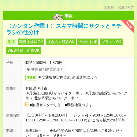
掲載日：2026.08.07
未読
NEW
〈カンタン作業！〉スキマ時間にサクッと＊チ
ラシの仕分け
派遣
職種未経験OK
社会人未経験OK
大学生歓迎
ブランクOK
WEB登録・面接OK
時給1,500円～1,875円
給与
交通費別途支給あり
■ 交通費規定内支給 ※派遣先による
交通費
兵庫県伊丹市
勤務地
伊丹(福知山線)駅からバイク・車
/
伊丹(阪急線)駅からバイク・
車
/
北伊丹駅からバイク・車
/
…
■物流センターなど ■勤務地選べます
【1日3時間～も相談OK!】 ＜シフト例＞ 9:00～12:00 10:00～
勤務時間
15:00 12:00～17:00 18:00～21:00 など こちら以外の時間帯も
お気軽にご相談ください！
単発1日～！ ★勤務開始日や期間はお気軽にご相談くださ
期間
い！ ＃8月～ ＃9月～