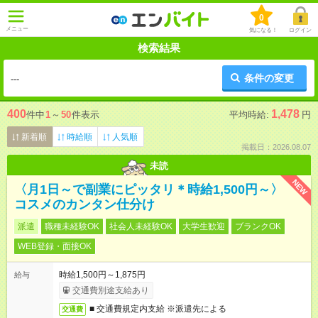
0
メニュー
気になる！
ログイン
検索結果
条件の変更
---
400
1,478
件中
1
～
50
件表示
平均時給:
円
新着順
時給順
人気順
掲載日：2026.08.07
未読
NEW
〈月1日～で副業にピッタリ＊時給1,500円～〉
コスメのカンタン仕分け
派遣
職種未経験OK
社会人未経験OK
大学生歓迎
ブランクOK
WEB登録・面接OK
時給1,500円～1,875円
給与
交通費別途支給あり
■ 交通費規定内支給 ※派遣先による
交通費