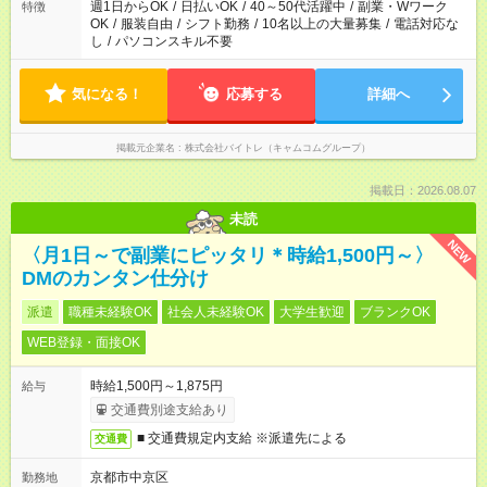
週1日からOK
/
日払いOK
/
40～50代活躍中
/
副業・Wワーク
特徴
OK
/
服装自由
/
シフト勤務
/
10名以上の大量募集
/
電話対応な
し
/
パソコンスキル不要
気になる！
応募する
詳細へ
掲載元企業名
株式会社バイトレ（キャムコムグループ）
掲載日：2026.08.07
未読
NEW
〈月1日～で副業にピッタリ＊時給1,500円～〉
DMのカンタン仕分け
派遣
職種未経験OK
社会人未経験OK
大学生歓迎
ブランクOK
WEB登録・面接OK
時給1,500円～1,875円
給与
交通費別途支給あり
■ 交通費規定内支給 ※派遣先による
交通費
京都市中京区
勤務地