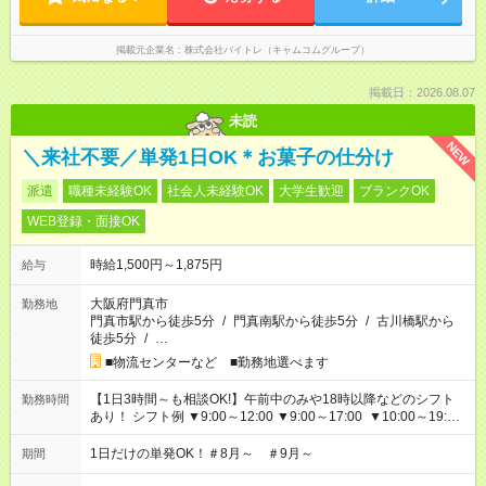
掲載元企業名
株式会社バイトレ（キャムコムグループ）
掲載日：2026.08.07
未読
NEW
＼来社不要／単発1日OK＊お菓子の仕分け
派遣
職種未経験OK
社会人未経験OK
大学生歓迎
ブランクOK
WEB登録・面接OK
時給1,500円～1,875円
給与
大阪府門真市
勤務地
門真市駅から徒歩5分
/
門真南駅から徒歩5分
/
古川橋駅から
徒歩5分
/
…
■物流センターなど ■勤務地選べます
【1日3時間～も相談OK!】午前中のみや18時以降などのシフト
勤務時間
あり！ シフト例 ▼9:00～12:00 ▼9:00～17:00 ▼10:00～19:00
▼18:00～21:00
1日だけの単発OK！＃8月～ ＃9月～
期間