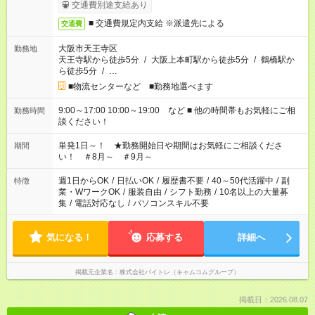
交通費別途支給あり
■ 交通費規定内支給 ※派遣先による
交通費
大阪市天王寺区
勤務地
天王寺駅から徒歩5分
/
大阪上本町駅から徒歩5分
/
鶴橋駅か
ら徒歩5分
/
…
■物流センターなど ■勤務地選べます
9:00～17:00 10:00～19:00 など ■ 他の時間帯もお気軽にご相
勤務時間
談ください！
単発1日～！ ★勤務開始日や期間はお気軽にご相談くださ
期間
い！ ＃8月～ ＃9月～
週1日からOK
/
日払いOK
/
履歴書不要
/
40～50代活躍中
/
副
特徴
業・WワークOK
/
服装自由
/
シフト勤務
/
10名以上の大量募
集
/
電話対応なし
/
パソコンスキル不要
気になる！
応募する
詳細へ
掲載元企業名
株式会社バイトレ（キャムコムグループ）
掲載日：2026.08.07