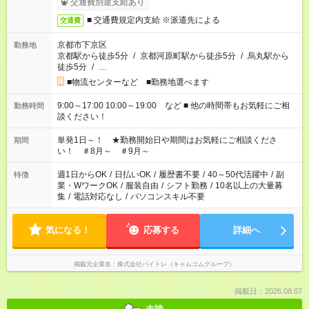
交通費別途支給あり
■ 交通費規定内支給 ※派遣先による
交通費
京都市下京区
勤務地
京都駅から徒歩5分
/
京都河原町駅から徒歩5分
/
烏丸駅から
徒歩5分
/
…
■物流センターなど ■勤務地選べます
9:00～17:00 10:00～19:00 など ■ 他の時間帯もお気軽にご相
勤務時間
談ください！
単発1日～！ ★勤務開始日や期間はお気軽にご相談くださ
期間
い！ ＃8月～ ＃9月～
週1日からOK
/
日払いOK
/
履歴書不要
/
40～50代活躍中
/
副
特徴
業・WワークOK
/
服装自由
/
シフト勤務
/
10名以上の大量募
集
/
電話対応なし
/
パソコンスキル不要
気になる！
応募する
詳細へ
掲載元企業名
株式会社バイトレ（キャムコムグループ）
掲載日：2026.08.07