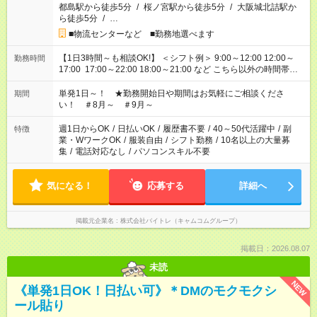
都島駅から徒歩5分
/
桜ノ宮駅から徒歩5分
/
大阪城北詰駅か
ら徒歩5分
/
…
■物流センターなど ■勤務地選べます
【1日3時間～も相談OK!】 ＜シフト例＞ 9:00～12:00 12:00～
勤務時間
17:00 17:00～22:00 18:00～21:00 など こちら以外の時間帯も
お気軽にご相談ください！
単発1日～！ ★勤務開始日や期間はお気軽にご相談くださ
期間
い！ ＃8月～ ＃9月～
週1日からOK
/
日払いOK
/
履歴書不要
/
40～50代活躍中
/
副
特徴
業・WワークOK
/
服装自由
/
シフト勤務
/
10名以上の大量募
集
/
電話対応なし
/
パソコンスキル不要
気になる！
応募する
詳細へ
掲載元企業名
株式会社バイトレ（キャムコムグループ）
掲載日：2026.08.07
未読
NEW
《単発1日OK！日払い可》＊DMのモクモクシ
ール貼り