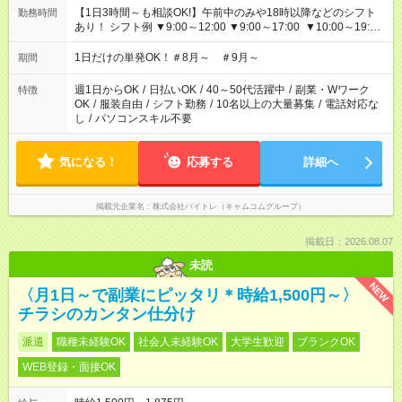
【1日3時間～も相談OK!】午前中のみや18時以降などのシフト
勤務時間
あり！ シフト例 ▼9:00～12:00 ▼9:00～17:00 ▼10:00～19:00
▼18:00～21:00
1日だけの単発OK！＃8月～ ＃9月～
期間
週1日からOK
/
日払いOK
/
40～50代活躍中
/
副業・Wワーク
特徴
OK
/
服装自由
/
シフト勤務
/
10名以上の大量募集
/
電話対応な
し
/
パソコンスキル不要
気になる！
応募する
詳細へ
掲載元企業名
株式会社バイトレ（キャムコムグループ）
掲載日：2026.08.07
未読
NEW
〈月1日～で副業にピッタリ＊時給1,500円～〉
チラシのカンタン仕分け
派遣
職種未経験OK
社会人未経験OK
大学生歓迎
ブランクOK
WEB登録・面接OK