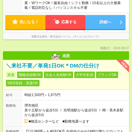
業・WワークOK
/
服装自由
/
シフト勤務
/
10名以上の大量募
集
/
電話対応なし
/
パソコンスキル不要
気になる！
応募する
詳細へ
掲載元企業名
株式会社バイトレ（キャムコムグループ）
掲載日：2026.08.07
未読
NEW
＼来社不要／単発1日OK＊DMの仕分け
派遣
職種未経験OK
社会人未経験OK
大学生歓迎
ブランクOK
WEB登録・面接OK
時給1,500円～1,875円
給与
堺市南区
勤務地
泉ケ丘駅から徒歩5分
/
光明池駅から徒歩5分
/
栂・美木多駅
から徒歩5分
■物流センターなど ■勤務地選べます
【1日3時間～も相談OK!】午前中のみや18時以降などのシフト
勤務時間