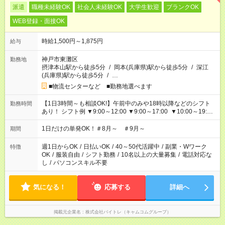
派遣
職種未経験OK
社会人未経験OK
大学生歓迎
ブランクOK
WEB登録・面接OK
時給1,500円～1,875円
給与
神戸市東灘区
勤務地
摂津本山駅から徒歩5分
/
岡本(兵庫県)駅から徒歩5分
/
深江
(兵庫県)駅から徒歩5分
/
…
■物流センターなど ■勤務地選べます
【1日3時間～も相談OK!】午前中のみや18時以降などのシフト
勤務時間
あり！ シフト例 ▼9:00～12:00 ▼9:00～17:00 ▼10:00～19:00
▼18:00～21:00
1日だけの単発OK！＃8月～ ＃9月～
期間
週1日からOK
/
日払いOK
/
40～50代活躍中
/
副業・Wワーク
特徴
OK
/
服装自由
/
シフト勤務
/
10名以上の大量募集
/
電話対応な
し
/
パソコンスキル不要
気になる！
応募する
詳細へ
掲載元企業名
株式会社バイトレ（キャムコムグループ）