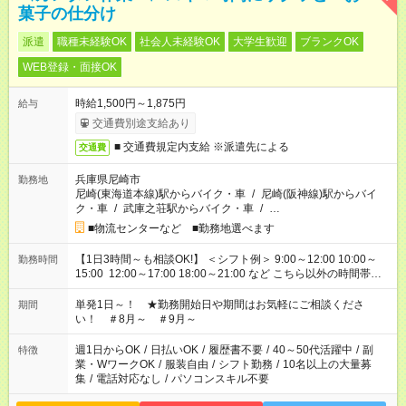
菓子の仕分け
派遣
職種未経験OK
社会人未経験OK
大学生歓迎
ブランクOK
WEB登録・面接OK
時給1,500円～1,875円
給与
交通費別途支給あり
■ 交通費規定内支給 ※派遣先による
交通費
兵庫県尼崎市
勤務地
尼崎(東海道本線)駅からバイク・車
/
尼崎(阪神線)駅からバイ
ク・車
/
武庫之荘駅からバイク・車
/
…
■物流センターなど ■勤務地選べます
【1日3時間～も相談OK!】 ＜シフト例＞ 9:00～12:00 10:00～
勤務時間
15:00 12:00～17:00 18:00～21:00 など こちら以外の時間帯も
お気軽にご相談ください！
単発1日～！ ★勤務開始日や期間はお気軽にご相談くださ
期間
い！ ＃8月～ ＃9月～
週1日からOK
/
日払いOK
/
履歴書不要
/
40～50代活躍中
/
副
特徴
業・WワークOK
/
服装自由
/
シフト勤務
/
10名以上の大量募
集
/
電話対応なし
/
パソコンスキル不要