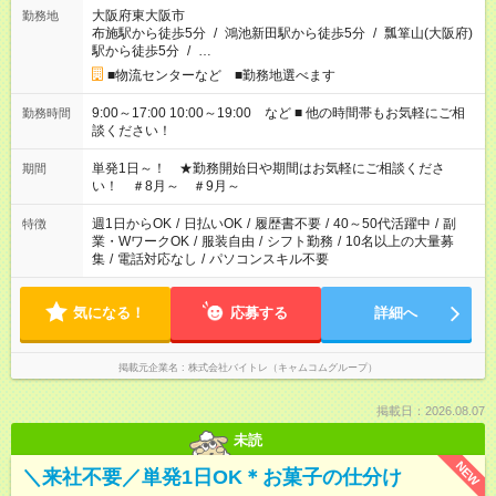
大阪府東大阪市
勤務地
布施駅から徒歩5分
/
鴻池新田駅から徒歩5分
/
瓢箪山(大阪府)
駅から徒歩5分
/
…
■物流センターなど ■勤務地選べます
9:00～17:00 10:00～19:00 など ■ 他の時間帯もお気軽にご相
勤務時間
談ください！
単発1日～！ ★勤務開始日や期間はお気軽にご相談くださ
期間
い！ ＃8月～ ＃9月～
週1日からOK
/
日払いOK
/
履歴書不要
/
40～50代活躍中
/
副
特徴
業・WワークOK
/
服装自由
/
シフト勤務
/
10名以上の大量募
集
/
電話対応なし
/
パソコンスキル不要
気になる！
応募する
詳細へ
掲載元企業名
株式会社バイトレ（キャムコムグループ）
掲載日：2026.08.07
未読
NEW
＼来社不要／単発1日OK＊お菓子の仕分け