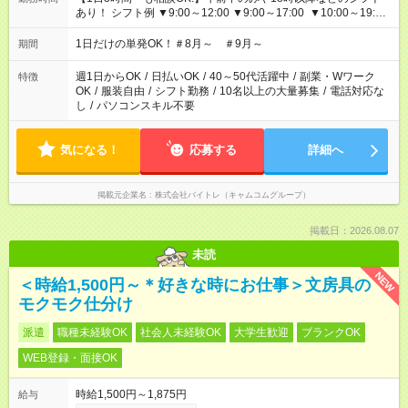
あり！ シフト例 ▼9:00～12:00 ▼9:00～17:00 ▼10:00～19:00
▼18:00～21:00
1日だけの単発OK！＃8月～ ＃9月～
期間
週1日からOK
/
日払いOK
/
40～50代活躍中
/
副業・Wワーク
特徴
OK
/
服装自由
/
シフト勤務
/
10名以上の大量募集
/
電話対応な
し
/
パソコンスキル不要
気になる！
応募する
詳細へ
掲載元企業名
株式会社バイトレ（キャムコムグループ）
掲載日：2026.08.07
未読
NEW
＜時給1,500円～＊好きな時にお仕事＞文房具の
モクモク仕分け
派遣
職種未経験OK
社会人未経験OK
大学生歓迎
ブランクOK
WEB登録・面接OK
時給1,500円～1,875円
給与