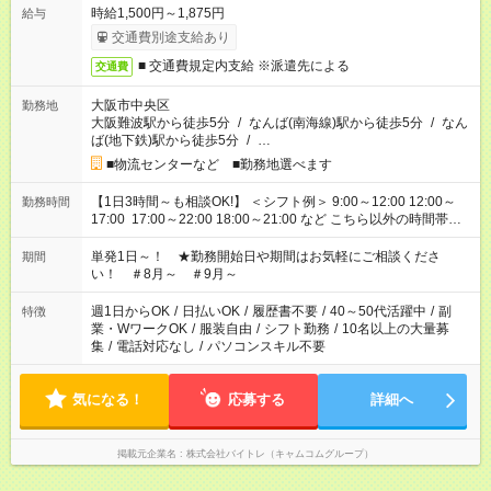
時給1,500円～1,875円
給与
交通費別途支給あり
■ 交通費規定内支給 ※派遣先による
交通費
大阪市中央区
勤務地
大阪難波駅から徒歩5分
/
なんば(南海線)駅から徒歩5分
/
なん
ば(地下鉄)駅から徒歩5分
/
…
■物流センターなど ■勤務地選べます
【1日3時間～も相談OK!】 ＜シフト例＞ 9:00～12:00 12:00～
勤務時間
17:00 17:00～22:00 18:00～21:00 など こちら以外の時間帯も
お気軽にご相談ください！
単発1日～！ ★勤務開始日や期間はお気軽にご相談くださ
期間
い！ ＃8月～ ＃9月～
週1日からOK
/
日払いOK
/
履歴書不要
/
40～50代活躍中
/
副
特徴
業・WワークOK
/
服装自由
/
シフト勤務
/
10名以上の大量募
集
/
電話対応なし
/
パソコンスキル不要
気になる！
応募する
詳細へ
掲載元企業名
株式会社バイトレ（キャムコムグループ）