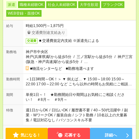
派遣
職種未経験OK
社会人未経験OK
大学生歓迎
ブランクOK
WEB登録・面接OK
時給1,500円～1,875円
給与
交通費別途支給あり
■ 交通費規定内支給 ※派遣先による
交通費
神戸市中央区
勤務地
神戸(兵庫県)駅から徒歩5分
/
三ノ宮駅から徒歩5分
/
神戸三宮
(阪急・神戸高速)駅から徒歩5分
/
…
■物流センターなど ■勤務地選べます
＜1日3時間～OK！＞ ▼ 例えば… ▼ 15:00～18:00 15:00～
勤務時間
22:00 17:00～22:00 など こちら以外の時間もお気軽にご相談く
ださい！
単発1日～！ ★勤務開始日や期間はお気軽にご相談くださ
期間
い！ ＃8月～ ＃9月～
週1日からOK
/
日払いOK
/
履歴書不要
/
40～50代活躍中
/
副
特徴
業・WワークOK
/
服装自由
/
シフト勤務
/
10名以上の大量募
集
/
電話対応なし
/
パソコンスキル不要
気になる！
応募する
詳細へ