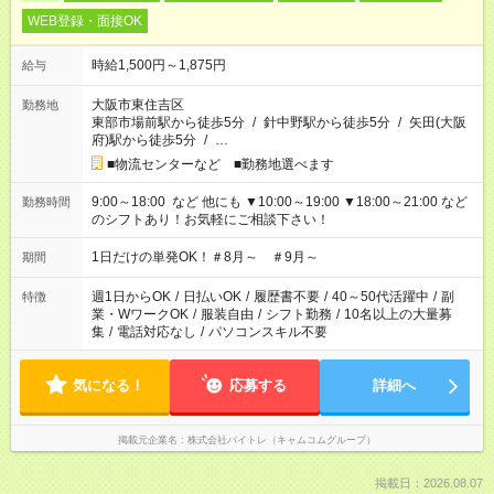
WEB登録・面接OK
時給1,500円～1,875円
給与
大阪市東住吉区
勤務地
東部市場前駅から徒歩5分
/
針中野駅から徒歩5分
/
矢田(大阪
府)駅から徒歩5分
/
…
■物流センターなど ■勤務地選べます
9:00～18:00 など 他にも ▼10:00～19:00 ▼18:00～21:00 など
勤務時間
のシフトあり！お気軽にご相談下さい！
1日だけの単発OK！＃8月～ ＃9月～
期間
週1日からOK
/
日払いOK
/
履歴書不要
/
40～50代活躍中
/
副
特徴
業・WワークOK
/
服装自由
/
シフト勤務
/
10名以上の大量募
集
/
電話対応なし
/
パソコンスキル不要
気になる！
応募する
詳細へ
掲載元企業名
株式会社バイトレ（キャムコムグループ）
掲載日：2026.08.07