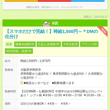
掲載元企業名
株式会社バイトレ（キャムコムグループ）
掲載日：2026.08.07
未読
NEW
【スマホだけで完結！】時給1,500円～＊DMの
仕分け
派遣
職種未経験OK
社会人未経験OK
大学生歓迎
ブランクOK
WEB登録・面接OK
時給1,500円～1,875円
給与
大阪府岸和田市
勤務地
岸和田駅から徒歩5分
/
東岸和田駅から徒歩5分
/
久米田駅か
ら徒歩5分
/
…
■物流センターなど ■勤務地選べます
【1日3時間～も相談OK!】午前中のみや18時以降などのシフト
勤務時間
あり！ シフト例 ▼9:00～12:00 ▼9:00～17:00 ▼10:00～19:00
▼18:00～21:00
1日だけの単発OK！＃8月～ ＃9月～
期間