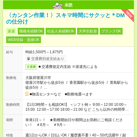
未読
NEW
〈カンタン作業！〉スキマ時間にサクッと＊DM
の仕分け
派遣
職種未経験OK
社会人未経験OK
大学生歓迎
ブランクOK
WEB登録・面接OK
時給1,500円～1,875円
給与
交通費別途支給あり
■ 交通費規定内支給 ※派遣先による
交通費
大阪府寝屋川市
勤務地
寝屋川市駅から徒歩5分
/
香里園駅から徒歩5分
/
萱島駅から
徒歩5分
/
…
■物流センターなど ■勤務地選べます
【1日3時間～も相談OK!】 ＜シフト例＞ 9:00～12:00 10:00～
勤務時間
15:00 12:00～17:00 18:00～21:00 など こちら以外の時間帯も
お気軽にご相談ください！
単発1日～！ ★勤務開始日や期間はお気軽にご相談くださ
期間
い！ ＃8月～ ＃9月～
週1日からOK
/
日払いOK
/
履歴書不要
/
40～50代活躍中
/
副
特徴