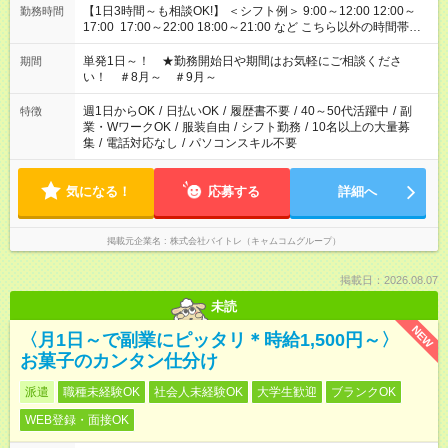
【1日3時間～も相談OK!】 ＜シフト例＞ 9:00～12:00 12:00～
勤務時間
17:00 17:00～22:00 18:00～21:00 など こちら以外の時間帯も
お気軽にご相談ください！
単発1日～！ ★勤務開始日や期間はお気軽にご相談くださ
期間
い！ ＃8月～ ＃9月～
週1日からOK
/
日払いOK
/
履歴書不要
/
40～50代活躍中
/
副
特徴
業・WワークOK
/
服装自由
/
シフト勤務
/
10名以上の大量募
集
/
電話対応なし
/
パソコンスキル不要
気になる！
応募する
詳細へ
掲載元企業名
株式会社バイトレ（キャムコムグループ）
掲載日：2026.08.07
未読
NEW
〈月1日～で副業にピッタリ＊時給1,500円～〉
お菓子のカンタン仕分け
派遣
職種未経験OK
社会人未経験OK
大学生歓迎
ブランクOK
WEB登録・面接OK