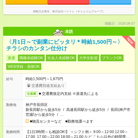
掲載元企業名
株式会社バイトレ（キャムコムグループ）
掲載日：2026.08.07
未読
NEW
〈月1日～で副業にピッタリ＊時給1,500円～〉
チラシのカンタン仕分け
派遣
職種未経験OK
社会人未経験OK
大学生歓迎
ブランクOK
WEB登録・面接OK
時給1,500円～1,875円
給与
交通費別途支給あり
■ 交通費規定内支給 ※派遣先による
交通費
神戸市長田区
勤務地
新長田駅から徒歩5分
/
高速長田駅から徒歩5分
/
長田(神戸市
営)駅から徒歩5分
/
…
■物流センターなど ■勤務地選べます
【1日3時間～も相談OK!】 ＜シフト例＞ 9:00～12:00 12:00～
勤務時間
17:00 17:00～22:00 18:00～21:00 など こちら以外の時間帯も