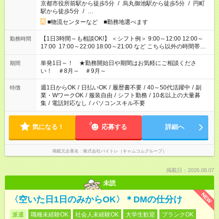
京都市役所前駅から徒歩5分
/
烏丸御池駅から徒歩5分
/
円町
駅から徒歩5分
/
…
■物流センターなど ■勤務地選べます
【1日3時間～も相談OK!】 ＜シフト例＞ 9:00～12:00 12:00～
勤務時間
17:00 17:00～22:00 18:00～21:00 など こちら以外の時間帯も
お気軽にご相談ください！
単発1日～！ ★勤務開始日や期間はお気軽にご相談くださ
期間
い！ ＃8月～ ＃9月～
週1日からOK
/
日払いOK
/
履歴書不要
/
40～50代活躍中
/
副
特徴
業・WワークOK
/
服装自由
/
シフト勤務
/
10名以上の大量募
集
/
電話対応なし
/
パソコンスキル不要
気になる！
応募する
詳細へ
掲載元企業名
株式会社バイトレ（キャムコムグループ）
掲載日：2026.08.07
未読
NEW
〈空いた日1日のみからOK〉＊DMの仕分け
派遣
職種未経験OK
社会人未経験OK
大学生歓迎
ブランクOK