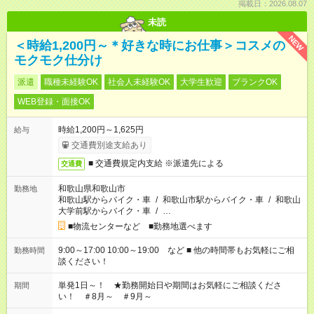
掲載日：2026.08.07
未読
NEW
＜時給1,200円～＊好きな時にお仕事＞コスメの
モクモク仕分け
派遣
職種未経験OK
社会人未経験OK
大学生歓迎
ブランクOK
WEB登録・面接OK
時給1,200円～1,625円
給与
交通費別途支給あり
■ 交通費規定内支給 ※派遣先による
交通費
和歌山県和歌山市
勤務地
和歌山駅からバイク・車
/
和歌山市駅からバイク・車
/
和歌山
大学前駅からバイク・車
/
…
■物流センターなど ■勤務地選べます
9:00～17:00 10:00～19:00 など ■ 他の時間帯もお気軽にご相
勤務時間
談ください！
単発1日～！ ★勤務開始日や期間はお気軽にご相談くださ
期間
い！ ＃8月～ ＃9月～