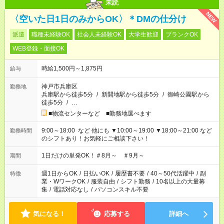
未読
NEW
〈空いた日1日のみからOK〉＊DMの仕分け
派遣
職種未経験OK
社会人未経験OK
大学生歓迎
ブランクOK
WEB登録・面接OK
時給1,500円～1,875円
給与
神戸市兵庫区
勤務地
兵庫駅から徒歩5分
/
新開地駅から徒歩5分
/
御崎公園駅から
徒歩5分
/
…
■物流センターなど ■勤務地選べます
9:00～18:00 など 他にも ▼10:00～19:00 ▼18:00～21:00 など
勤務時間
のシフトあり！お気軽にご相談下さい！
1日だけの単発OK！＃8月～ ＃9月～
期間
週1日からOK
/
日払いOK
/
履歴書不要
/
40～50代活躍中
/
副
特徴
業・WワークOK
/
服装自由
/
シフト勤務
/
10名以上の大量募
集
/
電話対応なし
/
パソコンスキル不要
気になる！
応募する
詳細へ