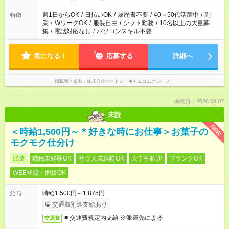
週1日からOK
/
日払いOK
/
履歴書不要
/
40～50代活躍中
/
副
特徴
業・WワークOK
/
服装自由
/
シフト勤務
/
10名以上の大量募
集
/
電話対応なし
/
パソコンスキル不要
気になる！
応募する
詳細へ
掲載元企業名
株式会社バイトレ（キャムコムグループ）
掲載日：2026.08.07
未読
NEW
＜時給1,500円～＊好きな時にお仕事＞お菓子の
モクモク仕分け
派遣
職種未経験OK
社会人未経験OK
大学生歓迎
ブランクOK
WEB登録・面接OK
時給1,500円～1,875円
給与
交通費別途支給あり
■ 交通費規定内支給 ※派遣先による
交通費