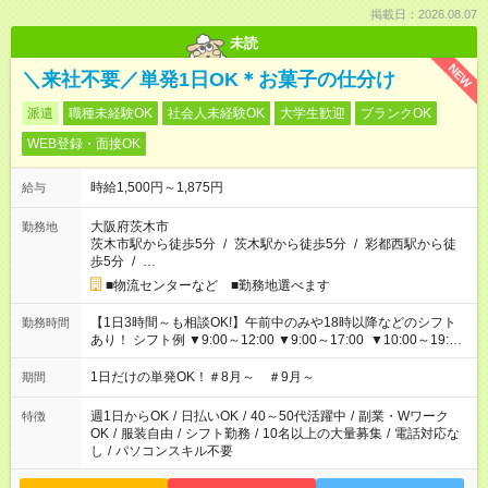
掲載日：2026.08.07
未読
NEW
＼来社不要／単発1日OK＊お菓子の仕分け
派遣
職種未経験OK
社会人未経験OK
大学生歓迎
ブランクOK
WEB登録・面接OK
時給1,500円～1,875円
給与
大阪府茨木市
勤務地
茨木市駅から徒歩5分
/
茨木駅から徒歩5分
/
彩都西駅から徒
歩5分
/
…
■物流センターなど ■勤務地選べます
【1日3時間～も相談OK!】午前中のみや18時以降などのシフト
勤務時間
あり！ シフト例 ▼9:00～12:00 ▼9:00～17:00 ▼10:00～19:00
▼18:00～21:00
1日だけの単発OK！＃8月～ ＃9月～
期間
週1日からOK
/
日払いOK
/
40～50代活躍中
/
副業・Wワーク
特徴
OK
/
服装自由
/
シフト勤務
/
10名以上の大量募集
/
電話対応な
し
/
パソコンスキル不要