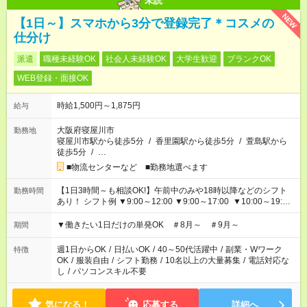
未読
NEW
【1日～】スマホから3分で登録完了＊コスメの
仕分け
派遣
職種未経験OK
社会人未経験OK
大学生歓迎
ブランクOK
WEB登録・面接OK
時給1,500円～1,875円
給与
大阪府寝屋川市
勤務地
寝屋川市駅から徒歩5分
/
香里園駅から徒歩5分
/
萱島駅から
徒歩5分
/
…
■物流センターなど ■勤務地選べます
【1日3時間～も相談OK!】午前中のみや18時以降などのシフト
勤務時間
あり！ シフト例 ▼9:00～12:00 ▼9:00～17:00 ▼10:00～19:00
▼18:00～21:00
▼働きたい1日だけの単発OK ＃8月～ ＃9月～
期間
週1日からOK
/
日払いOK
/
40～50代活躍中
/
副業・Wワーク
特徴
OK
/
服装自由
/
シフト勤務
/
10名以上の大量募集
/
電話対応な
し
/
パソコンスキル不要
気になる！
応募する
詳細へ