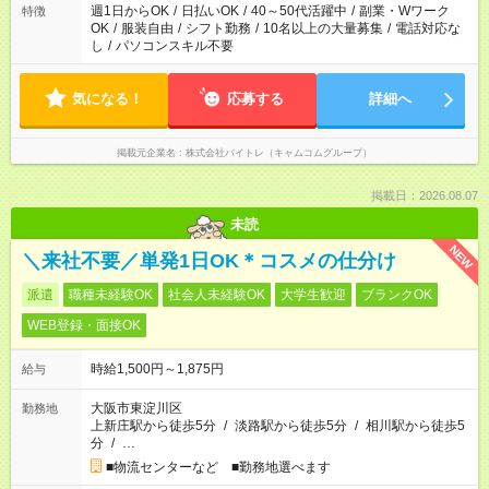
週1日からOK
/
日払いOK
/
40～50代活躍中
/
副業・Wワーク
特徴
OK
/
服装自由
/
シフト勤務
/
10名以上の大量募集
/
電話対応な
し
/
パソコンスキル不要
気になる！
応募する
詳細へ
掲載元企業名
株式会社バイトレ（キャムコムグループ）
掲載日：2026.08.07
未読
NEW
＼来社不要／単発1日OK＊コスメの仕分け
派遣
職種未経験OK
社会人未経験OK
大学生歓迎
ブランクOK
WEB登録・面接OK
時給1,500円～1,875円
給与
大阪市東淀川区
勤務地
上新庄駅から徒歩5分
/
淡路駅から徒歩5分
/
相川駅から徒歩5
分
/
…
■物流センターなど ■勤務地選べます