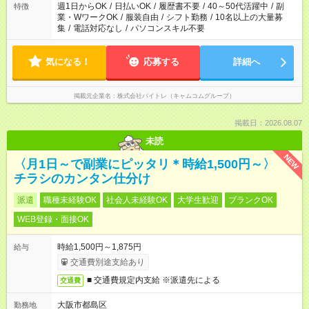
週1日からOK
/
日払いOK
/
履歴書不要
/
40～50代活躍中
/
副
特徴
業・WワークOK
/
服装自由
/
シフト勤務
/
10名以上の大量募
集
/
電話対応なし
/
パソコンスキル不要
気になる！
応募する
詳細へ
掲載元企業名
株式会社バイトレ（キャムコムグループ）
掲載日：2026.08.07
未読
NEW
〈月1日～で副業にピッタリ＊時給1,500円～〉
チラシのカンタン仕分け
派遣
職種未経験OK
社会人未経験OK
大学生歓迎
ブランクOK
WEB登録・面接OK
時給1,500円～1,875円
給与
交通費別途支給あり
■ 交通費規定内支給 ※派遣先による
交通費
大阪市都島区
勤務地