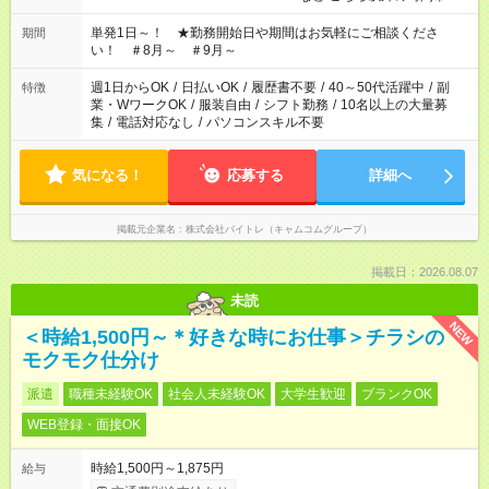
お気軽にご相談ください！
単発1日～！ ★勤務開始日や期間はお気軽にご相談くださ
期間
い！ ＃8月～ ＃9月～
週1日からOK
/
日払いOK
/
履歴書不要
/
40～50代活躍中
/
副
特徴
業・WワークOK
/
服装自由
/
シフト勤務
/
10名以上の大量募
集
/
電話対応なし
/
パソコンスキル不要
気になる！
応募する
詳細へ
掲載元企業名
株式会社バイトレ（キャムコムグループ）
掲載日：2026.08.07
未読
NEW
＜時給1,500円～＊好きな時にお仕事＞チラシの
モクモク仕分け
派遣
職種未経験OK
社会人未経験OK
大学生歓迎
ブランクOK
WEB登録・面接OK
時給1,500円～1,875円
給与