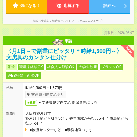
気になる！
応募する
詳細へ
掲載元企業名
株式会社バイトレ（キャムコムグループ）
掲載日：2026.08.07
未読
NEW
〈月1日～で副業にピッタリ＊時給1,500円～〉
文房具のカンタン仕分け
派遣
職種未経験OK
社会人未経験OK
大学生歓迎
ブランクOK
WEB登録・面接OK
時給1,500円～1,875円
給与
交通費別途支給あり
■ 交通費規定内支給 ※派遣先による
交通費
大阪府寝屋川市
勤務地
寝屋川市駅から徒歩5分
/
香里園駅から徒歩5分
/
萱島駅から
徒歩5分
/
…
■物流センターなど ■勤務地選べます