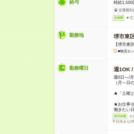
給与
時給1,500
交通費別
■ 
交通費
勤務地
堺市東
【堺市東
■物流セ
勤務曜日
週1OK 
週0日～/
（月～日
★「土曜
★お仕事
働きたい
お
休日休暇
平日休みもO