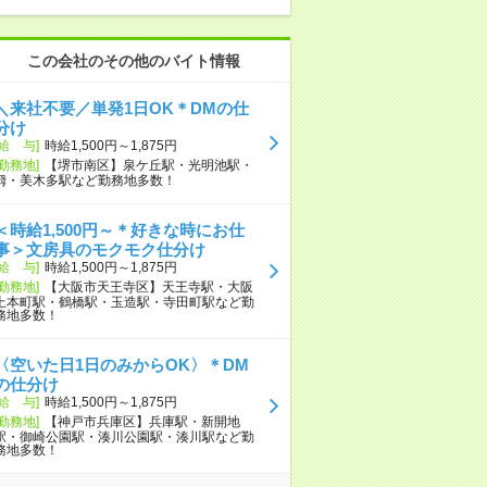
この会社のその他のバイト情報
＼来社不要／単発1日OK＊DMの仕
分け
[給 与]
時給1,500円～1,875円
[勤務地]
【堺市南区】泉ケ丘駅・光明池駅・
栂・美木多駅など勤務地多数！
＜時給1,500円～＊好きな時にお仕
事＞文房具のモクモク仕分け
[給 与]
時給1,500円～1,875円
[勤務地]
【大阪市天王寺区】天王寺駅・大阪
上本町駅・鶴橋駅・玉造駅・寺田町駅など勤
務地多数！
〈空いた日1日のみからOK〉＊DM
の仕分け
[給 与]
時給1,500円～1,875円
[勤務地]
【神戸市兵庫区】兵庫駅・新開地
駅・御崎公園駅・湊川公園駅・湊川駅など勤
務地多数！