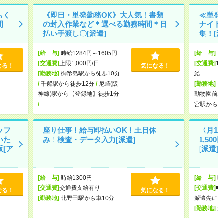
もく
《即日・単発勤務OK》大人気！書類
≪単
間
の封入作業など＊選べる勤務時間＊日
ナイ
払い手渡し〇[派遣]
集！[
[給 与]
時給1284円～1605円
[給 与]
[交通費]
上限1,000円/日
[交通費]
なる！
気になる！
[勤務地]
御幣島駅から徒歩10分
給
/
千船駅から徒歩12分
/
尼崎(阪
[勤務地]
神線)駅から【登録地】徒歩1分
動物園前
/
…
宮駅から
ッフ
座り仕事！給与即払いOK！土日休
〈月
いた
み！検査・データ入力[派遣]
1,5
[ア
[派遣
[給 与]
時給1300円
[給 与]
[交通費]
交通費支給有り
[交通費]
なる！
気になる！
[勤務地]
北野田駅から車10分
派遣先に
[勤務地]