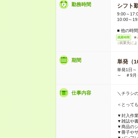
勤務時間
シフト勤
9:00～17:
10:00～1
■ 他の時
★
残業時間
（就業先によ
期間
単発（1
単発1日～
～ ＃9月
仕事内容
＼チラシ
＜とって
▼封入作
▼雑誌や
▼商品の
▼冊子や
▼パンフ