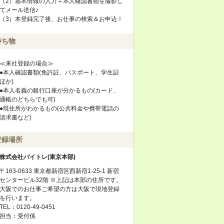
（2）基本情報の入力＋本人確認書類を撮影し
てメール送信♪
（3）本登録完了後、お仕事の検索＆お申込！
持ち物
≪来社登録の場合≫
●本人確認書類(免許証、パスポート、学生証
ほか)
●本人名義の銀行口座が分かるもの(カード、
通帳のどちらでも可)
●現住所がわかるもの(公共料金や携帯電話の
請求書など)
登録場所
株式会社バイトレ(東京本部)
〒163-0633 東京都新宿区西新宿1-25-1 新宿
センタービル32階 ※上記は本部の住所です。
大阪でのお仕事ご希望の方は大阪で現地登録
を行います。
TEL：0120-49-0451
担当：受付係