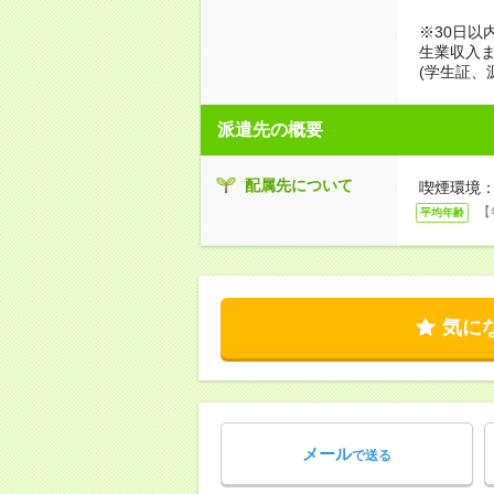
※30日以
生業収入ま
(学生証、
派遣先の概要
配属先について
喫煙環境：
【
平均年齢
気に
メール
で送る