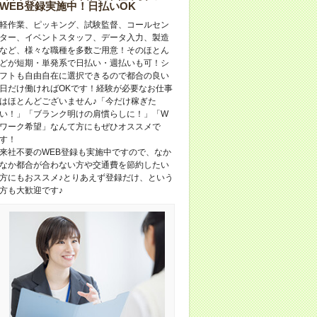
WEB登録実施中！日払いOK
軽作業、ピッキング、試験監督、コールセン
ター、イベントスタッフ、データ入力、製造
など、様々な職種を多数ご用意！そのほとん
どが短期・単発系で日払い・週払いも可！シ
フトも自由自在に選択できるので都合の良い
日だけ働ければOKです！経験が必要なお仕事
はほとんどございません♪「今だけ稼ぎた
い！」「ブランク明けの肩慣らしに！」「W
ワーク希望」なんて方にもぜひオススメで
す！
来社不要のWEB登録も実施中ですので、なか
なか都合が合わない方や交通費を節約したい
方にもおススメ♪とりあえず登録だけ、という
方も大歓迎です♪