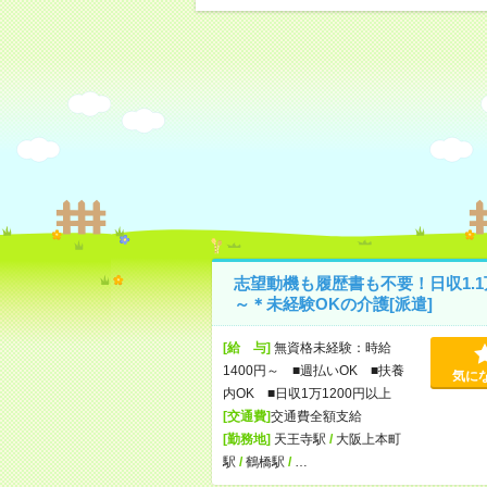
志望動機も履歴書も不要！日収1.1
～＊未経験OKの介護[派遣]
[給 与]
無資格未経験：時給
1400円～ ■週払いOK ■扶養
気に
内OK ■日収1万1200円以上
[交通費]
交通費全額支給
[勤務地]
天王寺駅
/
大阪上本町
駅
/
鶴橋駅
/
…