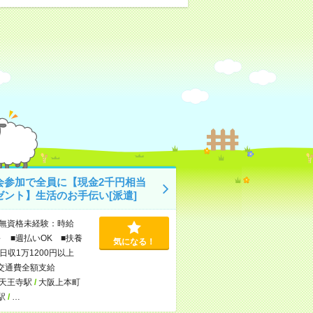
会参加で全員に【現金2千円相当
ゼント】生活のお手伝い[派遣]
無資格未経験：時給
～ ■週払いOK ■扶養
気になる！
日収1万1200円以上
交通費全額支給
天王寺駅
/
大阪上本町
駅
/
…