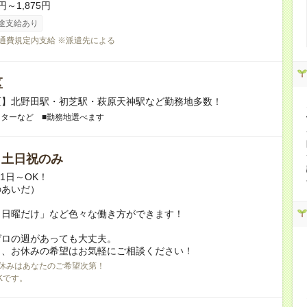
円～1,875円
途支給あり
交通費規定内支給 ※派遣先による
区
区】北野田駅・初芝駅・萩原天神駅など勤務地多数！
ンターなど ■勤務地選べます
/ 土日祝のみ
月1日～OK！
のあいだ）
と日曜だけ」など色々な働き方ができます！
ゼロの週があっても大丈夫。
日、お休みの希望はお気軽にご相談ください！
休みはあなたのご希望次第！
Kです。