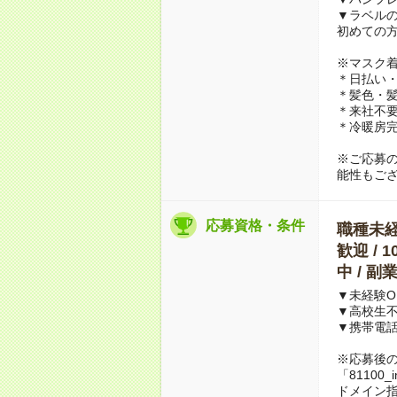
▼ラベル
初めての
※マスク
＊日払い・
＊髪色・髪
＊来社不要
＊冷暖房
※ご応募
能性もご
応募資格・条件
職種未経験
歓迎 / 
中 / 
▼未経験O
▼高校生
▼携帯電
※応募後
「81100_
ドメイン