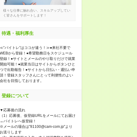
様々な仕事に触れ合い、スキルアップしてい
く皆さんをサポートします！
待遇・福利厚生
≪“バイトレ”はココが違う！≫●来社不要で
WEBから登録！●希望勤務日をスケジュール
登録！●サイトとメールのやり取りだけで就業
開始可能！●就業当日はサイトからボタンひと
つで出勤報告！●サイトから日払い・週払い申
請！登録スタッフさんにとって利便性のよい
会社を目指しております。
登録について
▼応募後の流れ
（1）応募後、仮登録URLをメールにてお届け
→バイトレへ仮登録！
※メールの場合は"81100@cam-com.jp"より
お送りします