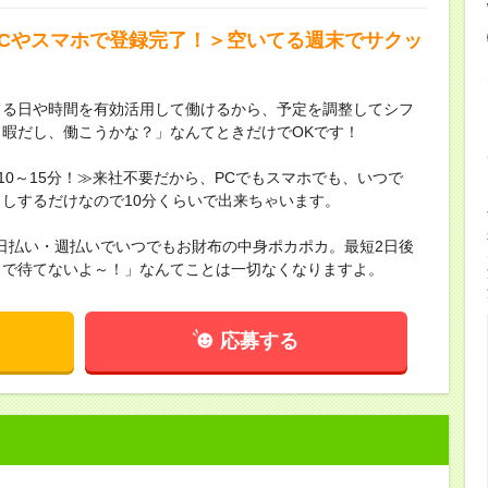
PCやスマホで登録完了！＞空いてる週末でサクッ
てる日や時間を有効活用して働けるから、予定を調整してシフ
暇だし、働こうかな？」なんてときだけでOKです！
10～15分！≫来社不要だから、PCでもスマホでも、いつで
しするだけなので10分くらいで出来ちゃいます。
≫日払い・週払いでいつでもお財布の中身ポカポカ。最短2日後
まで待てないよ～！」なんてことは一切なくなりますよ。
応募する