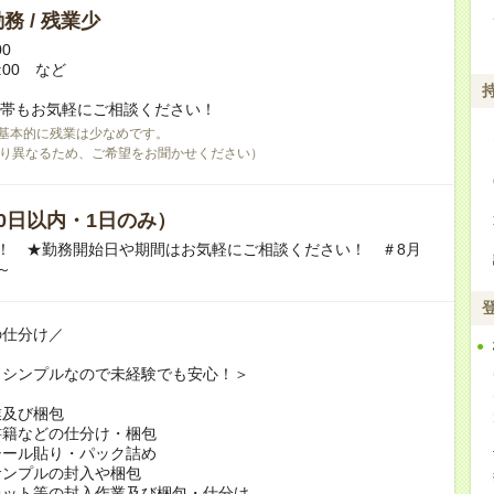
務 / 残業少
00
9:00 など
間帯もお気軽にご相談ください！
基本的に残業は少なめです。
り異なるため、ご希望をお聞かせください）
0日以内・1日のみ）
！ ★勤務開始日や期間はお気軽にご相談ください！ ＃8月
～
の仕分け／
もシンプルなので未経験でも安心！＞
業及び梱包
書籍などの仕分け・梱包
シール貼り・パック詰め
サンプルの封入や梱包
レット等の封入作業及び梱包・仕分け