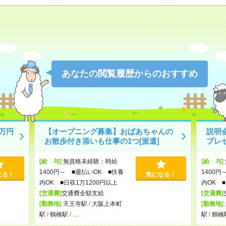
あなたの閲覧履歴からのおすすめ
万円
【オープニング募集】おばあちゃんの
説明
お散歩付き添いも仕事の1つ[派遣]
プレ
[給 与]
無資格未経験：時給
[給 与]
1400円～ ■週払いOK ■扶養
1400円
なる！
気になる！
内OK ■日収1万1200円以上
内OK ■
[交通費]
交通費全額支給
[交通費]
[勤務地]
天王寺駅
/
大阪上本町
[勤務地]
駅
/
鶴橋駅
/
…
駅
/
鶴橋