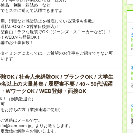
の検品・包装・箱詰め など
方でもスグに覚えて活躍できますよ！
着用、消毒など感染防止を徹底している現場も多数。
週払いOK(2～3営業日後振込)！
型自由！ラフな服装でOK（ジーンズ・スニーカーなど)）！
！WEBから登録OK！
完備のお仕事多数！
のタイミングによっては、ご希望のお仕事をご紹介できない可
ざいます
OK / 社会人未経験OK / ブランクOK / 大学生
10名以上の大量募集 / 履歴書不要 / 40～50代活躍
副業・WワークOK / WEB登録・面接OK
K！（副業歓迎☆）
不可
話をお持ちの方（業務連絡に使用）
のご連絡はメールです。
info@cam-com.jp」よりお送りします。
指定受信の解除をお願いします。