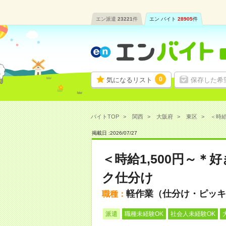
エン派遣
23221
件
エン バイト
28905
件
0
気になるリスト
保存した希
バイトTOP
関西
大阪府
東区
＜時給
掲載日 :
2026
/
07
/
27
＜時給1,500円～
ク仕分け
軽作業（仕分け・ピッキ
職種：
派遣
職種未経験OK
社会人未経験OK