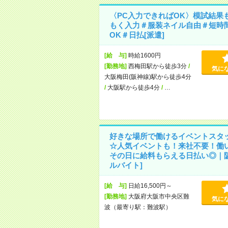
〈PC入力できればOK〉模試結果
もく入力＃服装ネイル自由＃短時
OK＃日払[派遣]
[給 与]
時給1600円
[勤務地]
西梅田駅から徒歩3分
/
気に
大阪梅田(阪神線)駅から徒歩4分
/
大阪駅から徒歩4分
/
…
好きな場所で働けるイベントスタ
☆人気イベントも！来社不要！働
その日に給料もらえる日払い◎｜阪
ルバイト]
[給 与]
日給16,500円～
[勤務地]
大阪府大阪市中央区難
気に
波（最寄り駅：難波駅）