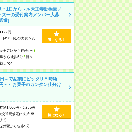
発＊1日から～≫天王寺動物園／
トズーの受付案内メンバー大募
派遣]
1177円
1日450円迄の実費を支
気になる！
天王寺駅から徒歩5分
/
駅から徒歩5分
/
新今
徒歩5分
1日～で副業にピッタリ＊時給
00円～〉お菓子のカンタン仕分け
]
時給1,500円～1,875円
■ 交通費規定内支給 ※
気になる！
よる
深井駅から徒歩5分