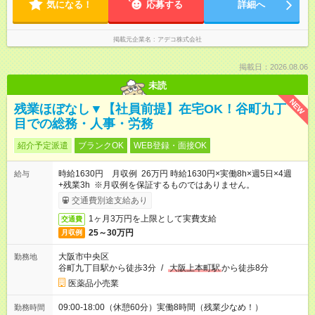
気になる！
応募する
詳細へ
掲載元企業名
アデコ株式会社
掲載日：2026.08.06
未読
NEW
残業ほぼなし▼【社員前提】在宅OK！谷町九丁
目での総務・人事・労務
紹介予定派遣
ブランクOK
WEB登録・面接OK
時給1630円 月収例 26万円 時給1630円×実働8h×週5日×4週
給与
+残業3h ※月収例を保証するものではありません。
交通費別途支給あり
1ヶ月3万円を上限として実費支給
交通費
25～30万円
月収例
大阪市中央区
勤務地
谷町九丁目駅から徒歩3分
/
大阪上本町駅
から徒歩8分
医薬品小売業
09:00-18:00（休憩60分）実働8時間（残業少なめ！）
勤務時間