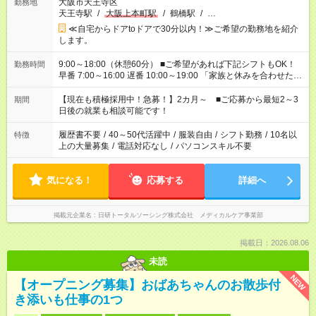
大阪市天王寺区
勤務地
天王寺駅
/
大阪上本町駅
/
鶴橋駅
/
…
≪自宅からドアtoドアで30分以内！≫ご希望の勤務地を紹介
します。
9:00～18:00（休憩60分） ■ご希望があれば下記シフトもOK！
勤務時間
早番 7:00～16:00 遅番 10:00～19:00 「家族と休みを合わせた
い」 「余裕を持って夕飯の準備がしたい」 「できれば残業はし
たくない」 など、ご希望を教えてくださいね。 ※Wワーク希望
【現在も積極採用中！急募！】2カ月～ ■ご応募から最短2～3
期間
の方へ 今ご覧のお仕事で希望する勤務時間と、もう1つのお仕事
日後の就業も相談可能です！
の勤務時間。 合計で週40時間を超える場合は応募できません。
履歴書不要
/
40～50代活躍中
/
服装自由
/
シフト勤務
/
10名以
特徴
上の大量募集
/
電話対応なし
/
パソコンスキル不要
気になる！
応募する
詳細へ
掲載元企業名
日研トータルソーシング株式会社 メディカルケア事業部
掲載日：2026.08.06
未読
NEW
【オープニング募集】おばあちゃんのお散歩付
き添いも仕事の1つ