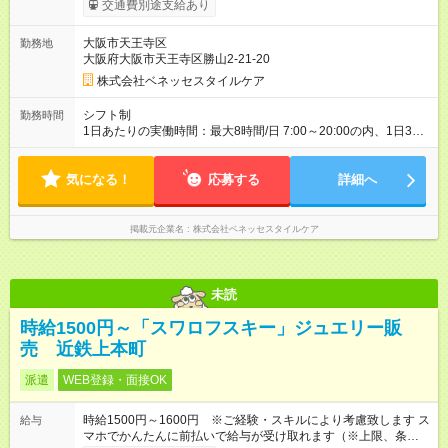
交通費別途支給あり
■ ●早朝夜間（6:00～8:00／18:00～22:00）時給：1280円～ ●日
中帯（8:00～18:00）時給：1180円～ ※社内専門資格を取得し
大阪市天王寺区
勤務地
た場合は手当支給（1資格につき、60円／時） 【試用期間】試
大阪府大阪市天王寺区勝山2-21-20
用期間なし
株式会社ベネッセスタイルケア
シフト制
勤務時間
1日あたりの実働時間：最大8時間/日 7:00～20:00の内、1日3時
間～相談可！！ ※1日の実働時間が法定労働時間（1日8時間）を
超えることはありません。
気になる！
応募する
詳細へ
掲載元企業名
株式会社ベネッセスタイルケア
未読
時給1500円～「スワロフスキー」ジュエリー販
売 近鉄上本町
派遣
WEB登録・面接OK
時給1500円～1600円 ※ご経験・スキルにより考慮致します ス
給与
マホでかんたんに前払いで給与が受け取れます（※上限、条件