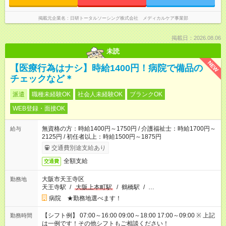
掲載元企業名
日研トータルソーシング株式会社 メディカルケア事業部
掲載日：2026.08.06
未読
NEW
【医療行為はナシ】時給1400円！病院で備品の
チェックなど＊
派遣
職種未経験OK
社会人未経験OK
ブランクOK
WEB登録・面接OK
無資格の方：時給1400円～1750円 / 介護福祉士：時給1700円～
給与
2125円 / 初任者以上：時給1500円～1875円
交通費別途支給あり
全額支給
交通費
大阪市天王寺区
勤務地
天王寺駅
/
大阪上本町駅
/
鶴橋駅
/
…
病院 ★勤務地選べます！
【シフト例】 07:00～16:00 09:00～18:00 17:00～09:00 ※ 上記
勤務時間
は一例です！その他シフトもご相談ください！