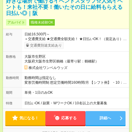
好きな場所で働けるイベントスタッフ☆人気イベ
ントも！来社不要！働いたその日に給料もらえる
日払い◎｜阪
アルバイト
職種未経験OK
日給16,500円～
給与
＋交通費支給 ★交通費全額支給！ ★日払いOK！（規定あり） ┗
働いたその日に現金GET♪ お仕事後はコンビニATMから 日払
交通費別途支給あり
い分を引き落とせます！ 【試用期間】試用期間なし
大阪市生野区
勤務地
大阪府大阪市生野区鶴橋（最寄り駅：鶴橋駅）
株式会社ワンベルウッズ
勤務時間は指定なし
勤務時間
変形労働時間制 想定労働時間160時間/月 【シフト例】 ・10：
00～20：00
単発・1日のみOK
期間
日払いOK / 副業・WワークOK / 10名以上の大量募集
特徴
気になる！
応募する
詳細へ