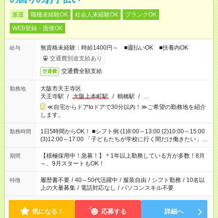
派遣
職種未経験OK
社会人未経験OK
ブランクOK
WEB登録・面接OK
無資格未経験：時給1400円～ ■週払いOK ■扶養内OK
給与
交通費別途支給あり
交通費全額支給
交通費
大阪市天王寺区
勤務地
天王寺駅
/
大阪上本町駅
/
鶴橋駅
/
…
≪自宅からドアtoドアで30分以内！≫ご希望の勤務地を紹介
します。
1日5時間からOK！ ■シフト例 (1)8:00～13:00 (2)10:00～15:00
勤務時間
(3)12:00～17:00 「子どもたちが学校に行く間だけ働きたい」
「余裕を持って夕飯の準備がしたい」 「午前中は働いて、午後
はプライベートの時間にしたい」 など、ご希望を教えてくださ
【積極採用中！急募！】＊1年以上勤務している方が多数！8月
期間
いね。 ※Wワーク希望の方へ 今ご覧のお仕事で希望する勤務時
～、9月スタートもOK！
間と、もう1つのお仕事の勤務時間。 合計で週40時間を超える
場合は応募できません。
履歴書不要
/
40～50代活躍中
/
服装自由
/
シフト勤務
/
10名以
特徴
上の大量募集
/
電話対応なし
/
パソコンスキル不要
気になる！
応募する
詳細へ