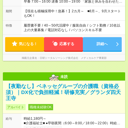
早番 7:00～16:00 遅番 10:00～19:00 「家族と休みを合わせた
い」 「余裕を持って夕飯の準備がしたい」 「できれば残業はし
たくない」 など、ご希望を教えてくださいね。 ※Wワーク希望
【現在も積極採用中！急募！】2カ月～ ■8月～、9月スタート
期間
の方へ 今ご覧のお仕事で希望する勤務時間と、もう1つのお仕事
もOK！
の勤務時間。 合計で週40時間を超える場合は応募できません。
履歴書不要
/
40～50代活躍中
/
服装自由
/
シフト勤務
/
10名以
特徴
上の大量募集
/
電話対応なし
/
パソコンスキル不要
気になる！
応募する
詳細へ
掲載元企業名
日研トータルソーシング株式会社 メディカルケア事業部
未読
【夜勤なし】ベネッセグループの介護職（資格必
須）｜DX化で負担軽減！研修充実／グランダ四天
王寺
アルバイト
職種未経験OK
時給1,180円～
給与
■介護福祉士■ ●早朝夜間（6:00～8:00／18:00～22:00）時給：
1380円～ ●日中帯（8:00～18:00）時給：1280円～ ■初任者研修