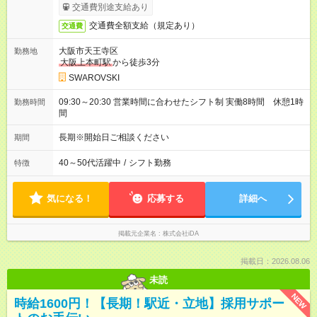
あり）
交通費別途支給あり
交通費全額支給（規定あり）
交通費
大阪市天王寺区
勤務地
大阪上本町駅
から徒歩3分
SWAROVSKI
09:30～20:30 営業時間に合わせたシフト制 実働8時間 休憩1時
勤務時間
間
長期※開始日ご相談ください
期間
40～50代活躍中
/
シフト勤務
特徴
気になる！
応募する
詳細へ
掲載元企業名
株式会社iDA
掲載日：2026.08.06
未読
NEW
時給1600円！【長期！駅近・立地】採用サポー