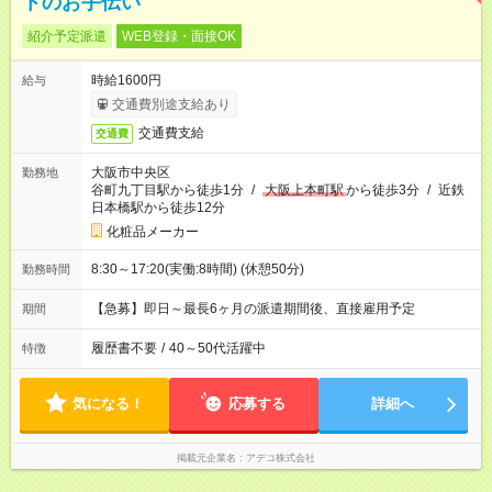
トのお手伝い
紹介予定派遣
WEB登録・面接OK
時給1600円
給与
交通費別途支給あり
交通費支給
交通費
大阪市中央区
勤務地
谷町九丁目駅から徒歩1分
/
大阪上本町駅
から徒歩3分
/
近鉄
日本橋駅から徒歩12分
化粧品メーカー
8:30～17:20(実働:8時間) (休憩50分)
勤務時間
【急募】即日～最長6ヶ月の派遣期間後、直接雇用予定
期間
履歴書不要
/
40～50代活躍中
特徴
気になる！
応募する
詳細へ
掲載元企業名
アデコ株式会社