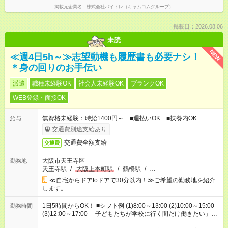
掲載元企業名
株式会社バイトレ（キャムコムグループ）
掲載日：2026.08.06
未読
NEW
≪週4日5h～≫志望動機も履歴書も必要ナシ！
＊身の回りのお手伝い
派遣
職種未経験OK
社会人未経験OK
ブランクOK
WEB登録・面接OK
無資格未経験：時給1400円～ ■週払いOK ■扶養内OK
給与
交通費別途支給あり
交通費全額支給
交通費
大阪市天王寺区
勤務地
天王寺駅
/
大阪上本町駅
/
鶴橋駅
/
…
≪自宅からドアtoドアで30分以内！≫ご希望の勤務地を紹介
します。
1日5時間からOK！ ■シフト例 (1)8:00～13:00 (2)10:00～15:00
勤務時間
(3)12:00～17:00 「子どもたちが学校に行く間だけ働きたい」
「余裕を持って夕飯の準備がしたい」 「午前中は働いて、午後