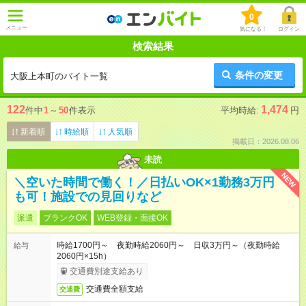
0
メニュー
気になる！
ログイン
検索結果
条件の変更
大阪上本町のバイト一覧
122
1,474
件中
1
～
50
件表示
平均時給:
円
新着順
時給順
人気順
掲載日：2026.08.06
未読
NEW
＼空いた時間で働く！／日払いOK×1勤務3万円
も可！施設での見回りなど
派遣
ブランクOK
WEB登録・面接OK
時給1700円～ 夜勤時給2060円～ 日収3万円～（夜勤時給
給与
2060円×15h）
交通費別途支給あり
交通費全額支給
交通費