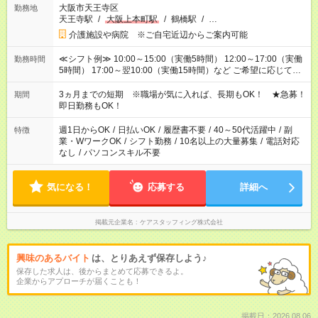
大阪市天王寺区
勤務地
天王寺駅
/
大阪上本町駅
/
鶴橋駅
/
…
介護施設や病院 ※ご自宅近辺からご案内可能
≪シフト例≫ 10:00～15:00（実働5時間） 12:00～17:00（実働
勤務時間
5時間） 17:00～翌10:00（実働15時間）など ご希望に応じて、
働く時間は調整できます！ お気軽に担当へ相談ください！
3ヵ月までの短期 ※職場が気に入れば、長期もOK！ ★急募！
期間
即日勤務もOK！
週1日からOK
/
日払いOK
/
履歴書不要
/
40～50代活躍中
/
副
特徴
業・WワークOK
/
シフト勤務
/
10名以上の大量募集
/
電話対応
なし
/
パソコンスキル不要
気になる！
応募する
詳細へ
掲載元企業名
ケアスタッフィング株式会社
興味のあるバイト
は、とりあえず保存しよう♪
保存した求人は、後からまとめて応募できるよ。
企業からアプローチが届くことも！
掲載日：2026.08.06