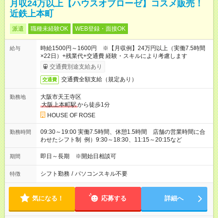
月収24万以上【ハウスオブローゼ】コスメ販売！
近鉄上本町
派遣
職種未経験OK
WEB登録・面接OK
時給1500円～1600円 ※【月収例】24万円以上（実働7.5時間
給与
×22日）+残業代+交通費 経験・スキルにより考慮します
交通費別途支給あり
交通費全額支給（規定あり）
交通費
大阪市天王寺区
勤務地
大阪上本町駅
から徒歩1分
HOUSE OF ROSE
09:30～19:00 実働7.5時間、休憩1.5時間 店舗の営業時間に合
勤務時間
わせたシフト制 例）9:30～18:30、11:15～20:15など
即日～長期 ※開始日相談可
期間
シフト勤務
/
パソコンスキル不要
特徴
気になる！
応募する
詳細へ