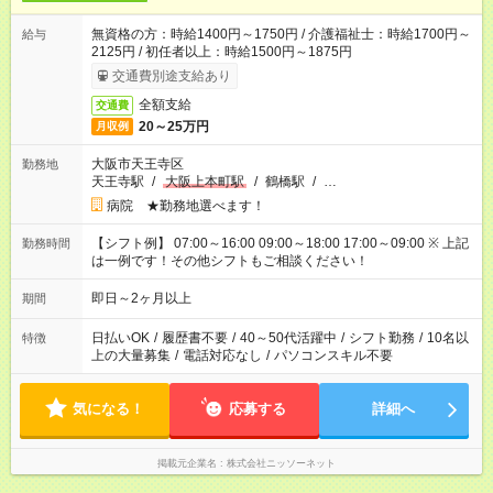
無資格の方：時給1400円～1750円 / 介護福祉士：時給1700円～
給与
2125円 / 初任者以上：時給1500円～1875円
交通費別途支給あり
全額支給
交通費
20～25万円
月収例
大阪市天王寺区
勤務地
天王寺駅
/
大阪上本町駅
/
鶴橋駅
/
…
病院 ★勤務地選べます！
【シフト例】 07:00～16:00 09:00～18:00 17:00～09:00 ※ 上記
勤務時間
は一例です！その他シフトもご相談ください！
即日～2ヶ月以上
期間
日払いOK
/
履歴書不要
/
40～50代活躍中
/
シフト勤務
/
10名以
特徴
上の大量募集
/
電話対応なし
/
パソコンスキル不要
気になる！
応募する
詳細へ
掲載元企業名
株式会社ニッソーネット