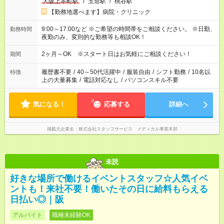
大阪上本町駅
/
玉造駅
/
桃谷駅
【勤務地選べます】病院・クリニック
9:00～17:00など ※ご希望の時間帯をご相談ください。 ※日勤、
勤務時間
夜勤のみ、変則的な勤務等も相談OK！
2ヶ月～OK ※スタート日はお気軽にご相談ください！
期間
履歴書不要
/
40～50代活躍中
/
服装自由
/
シフト勤務
/
10名以
特徴
上の大量募集
/
電話対応なし
/
パソコンスキル不要
気になる！
応募する
詳細へ
掲載元企業名
株式会社スタッフサービス メディカル事業本部
未読
好きな場所で働けるイベントスタッフ☆人気イベ
ントも！来社不要！働いたその日に給料もらえる
日払い◎｜阪
アルバイト
職種未経験OK