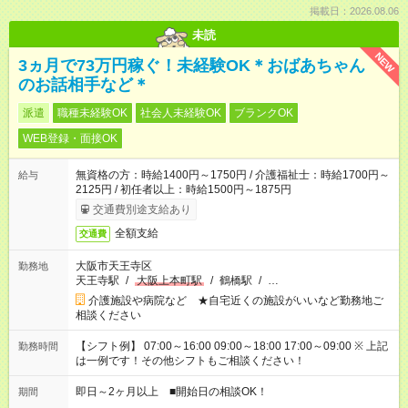
掲載日：2026.08.06
未読
NEW
3ヵ月で73万円稼ぐ！未経験OK＊おばあちゃん
のお話相手など＊
派遣
職種未経験OK
社会人未経験OK
ブランクOK
WEB登録・面接OK
無資格の方：時給1400円～1750円 / 介護福祉士：時給1700円～
給与
2125円 / 初任者以上：時給1500円～1875円
交通費別途支給あり
全額支給
交通費
大阪市天王寺区
勤務地
天王寺駅
/
大阪上本町駅
/
鶴橋駅
/
…
介護施設や病院など ★自宅近くの施設がいいなど勤務地ご
相談ください
【シフト例】 07:00～16:00 09:00～18:00 17:00～09:00 ※ 上記
勤務時間
は一例です！その他シフトもご相談ください！
即日～2ヶ月以上 ■開始日の相談OK！
期間