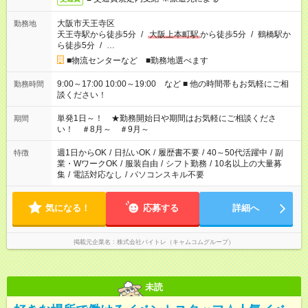
大阪市天王寺区
勤務地
天王寺駅から徒歩5分
/
大阪上本町駅
から徒歩5分
/
鶴橋駅か
ら徒歩5分
/
…
■物流センターなど ■勤務地選べます
9:00～17:00 10:00～19:00 など ■ 他の時間帯もお気軽にご相
勤務時間
談ください！
単発1日～！ ★勤務開始日や期間はお気軽にご相談くださ
期間
い！ ＃8月～ ＃9月～
週1日からOK
/
日払いOK
/
履歴書不要
/
40～50代活躍中
/
副
特徴
業・WワークOK
/
服装自由
/
シフト勤務
/
10名以上の大量募
集
/
電話対応なし
/
パソコンスキル不要
気になる！
応募する
詳細へ
掲載元企業名
株式会社バイトレ（キャムコムグループ）
未読