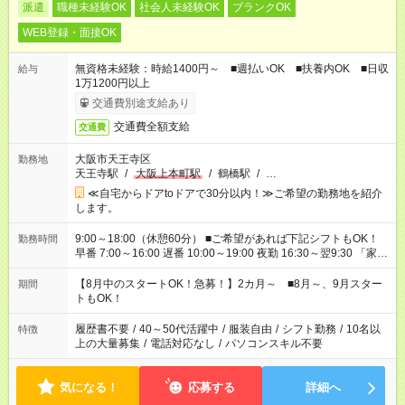
派遣
職種未経験OK
社会人未経験OK
ブランクOK
WEB登録・面接OK
無資格未経験：時給1400円～ ■週払いOK ■扶養内OK ■日収
給与
1万1200円以上
交通費別途支給あり
交通費全額支給
交通費
大阪市天王寺区
勤務地
天王寺駅
/
大阪上本町駅
/
鶴橋駅
/
…
≪自宅からドアtoドアで30分以内！≫ご希望の勤務地を紹介
します。
9:00～18:00（休憩60分） ■ご希望があれば下記シフトもOK！
勤務時間
早番 7:00～16:00 遅番 10:00～19:00 夜勤 16:30～翌9:30 「家族
と休みを合わせたい」 「余裕を持って夕飯の準備がしたい」
「できれば残業はしたくない」 など、ご希望を教えてください
【8月中のスタートOK！急募！】2カ月～ ■8月～、9月スター
期間
ね。 ※Wワーク希望の方へ 今ご覧のお仕事で希望する勤務時間
トもOK！
と、もう1つのお仕事の勤務時間。 合計で週40時間を超える場
合は応募できません。
履歴書不要
/
40～50代活躍中
/
服装自由
/
シフト勤務
/
10名以
特徴
上の大量募集
/
電話対応なし
/
パソコンスキル不要
気になる！
応募する
詳細へ