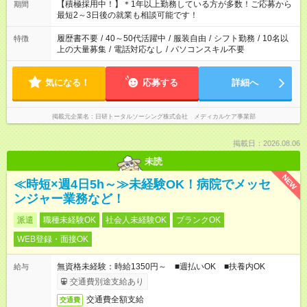
はプライベートの時間にしたい」 など、ご希望を教えてくださ
【積極採用中！】＊1年以上勤務している方が多数！ご応募から
期間
いね。 ※Wワーク希望の方へ 今ご覧のお仕事で希望する勤務時
最短2～3日後の就業も相談可能です！
間と、もう1つのお仕事の勤務時間。 合計で週40時間を超える
場合は応募できません。
履歴書不要
/
40～50代活躍中
/
服装自由
/
シフト勤務
/
10名以
特徴
上の大量募集
/
電話対応なし
/
パソコンスキル不要
気になる！
応募する
詳細へ
掲載元企業名
日研トータルソーシング株式会社 メディカルケア事業部
掲載日：2026.08.06
未読
NEW
≪時短×週4日5h～≫未経験OK！病院でメッセ
ンジャー業務など！
派遣
職種未経験OK
社会人未経験OK
ブランクOK
WEB登録・面接OK
無資格未経験：時給1350円～ ■週払いOK ■扶養内OK
給与
交通費別途支給あり
交通費全額支給
交通費