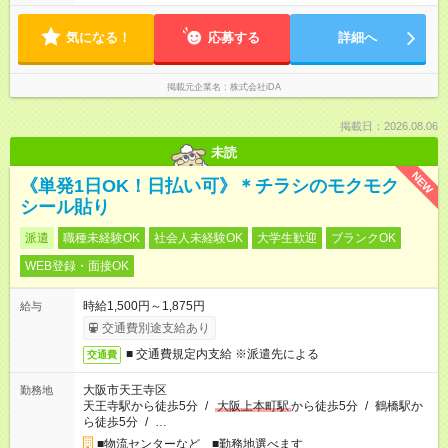
気になる！
応募する
詳細へ
掲載元企業名
株式会社iDA
掲載日：2026.08.06
未読
NEW
《単発1日OK！日払い可》＊チラシのモクモク
シール貼り
派遣
職種未経験OK
社会人未経験OK
大学生歓迎
ブランクOK
WEB登録・面接OK
時給1,500円～1,875円
給与
交通費別途支給あり
■ 交通費規定内支給 ※派遣先による
交通費
大阪市天王寺区
勤務地
天王寺駅から徒歩5分
/
大阪上本町駅
から徒歩5分
/
鶴橋駅か
ら徒歩5分
/
…
■物流センターなど ■勤務地選べます