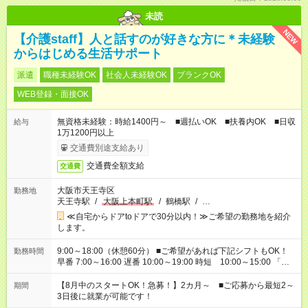
未読
NEW
【介護staff】人と話すのが好きな方に＊未経験
からはじめる生活サポート
派遣
職種未経験OK
社会人未経験OK
ブランクOK
WEB登録・面接OK
無資格未経験：時給1400円～ ■週払いOK ■扶養内OK ■日収
給与
1万1200円以上
交通費別途支給あり
交通費全額支給
交通費
大阪市天王寺区
勤務地
天王寺駅
/
大阪上本町駅
/
鶴橋駅
/
…
≪自宅からドアtoドアで30分以内！≫ご希望の勤務地を紹介
します。
9:00～18:00（休憩60分） ■ご希望があれば下記シフトもOK！
勤務時間
早番 7:00～16:00 遅番 10:00～19:00 時短 10:00～15:00 「家
族と休みを合わせたい」 「余裕を持って夕飯の準備がしたい」
「できれば残業はしたくない」 など、ご希望を教えてください
【8月中のスタートOK！急募！】2カ月～ ■ご応募から最短2～
期間
ね。 ※Wワーク希望の方へ 今ご覧のお仕事で希望する勤務時間
3日後に就業が可能です！
と、もう1つのお仕事の勤務時間。 合計で週40時間を超える場