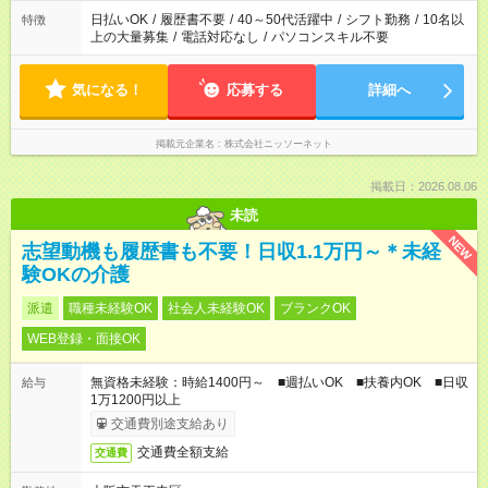
日払いOK
/
履歴書不要
/
40～50代活躍中
/
シフト勤務
/
10名以
特徴
上の大量募集
/
電話対応なし
/
パソコンスキル不要
気になる！
応募する
詳細へ
掲載元企業名
株式会社ニッソーネット
掲載日：2026.08.06
未読
NEW
志望動機も履歴書も不要！日収1.1万円～＊未経
験OKの介護
派遣
職種未経験OK
社会人未経験OK
ブランクOK
WEB登録・面接OK
無資格未経験：時給1400円～ ■週払いOK ■扶養内OK ■日収
給与
1万1200円以上
交通費別途支給あり
交通費全額支給
交通費