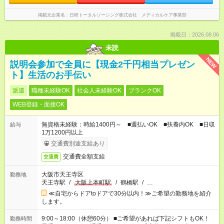
掲載元企業名
日研トータルソーシング株式会社 メディカルケア事業部
掲載日：2026.08.06
未読
NEW
説明会参加で全員に【現金2千円相当プレゼン
ト】生活のお手伝い
派遣
職種未経験OK
社会人未経験OK
ブランクOK
WEB登録・面接OK
無資格未経験：時給1400円～ ■週払いOK ■扶養内OK ■日収
給与
1万1200円以上
交通費別途支給あり
交通費全額支給
交通費
大阪市天王寺区
勤務地
天王寺駅
/
大阪上本町駅
/
鶴橋駅
/
…
≪自宅からドアtoドアで30分以内！≫ご希望の勤務地を紹介
します。
9:00～18:00（休憩60分） ■ご希望があれば下記シフトもOK！
勤務時間