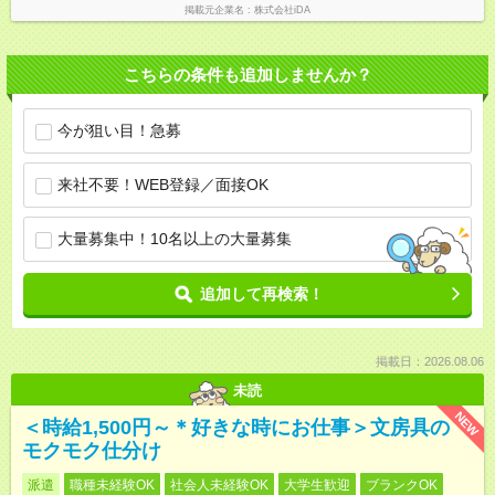
掲載元企業名
株式会社iDA
こちらの条件も追加しませんか？
今が狙い目！急募
来社不要！WEB登録／面接OK
大量募集中！10名以上の大量募集
追加して再検索！
掲載日：2026.08.06
未読
NEW
＜時給1,500円～＊好きな時にお仕事＞文房具の
モクモク仕分け
派遣
職種未経験OK
社会人未経験OK
大学生歓迎
ブランクOK