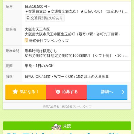
日給16,500円～
給与
＋交通費支給 ★交通費全額支給！ ★日払いOK！（規定あり） ┗
働いたその日に現金GET♪ お仕事後はコンビニATMから 日払
交通費別途支給あり
い分を引き落とせます！ 【試用期間】試用期間なし
大阪市天王寺区
勤務地
大阪府大阪市天王寺区生玉前町（最寄り駅：谷町九丁目駅）
株式会社ワンベルウッズ
勤務時間は指定なし
勤務時間
変形労働時間制 想定労働時間160時間/月 【シフト例】 ・10：
00～20：00
単発・1日のみOK
期間
日払いOK / 副業・WワークOK / 10名以上の大量募集
特徴
気になる！
応募する
詳細へ
掲載元企業名
株式会社ワンベルウッズ
未読