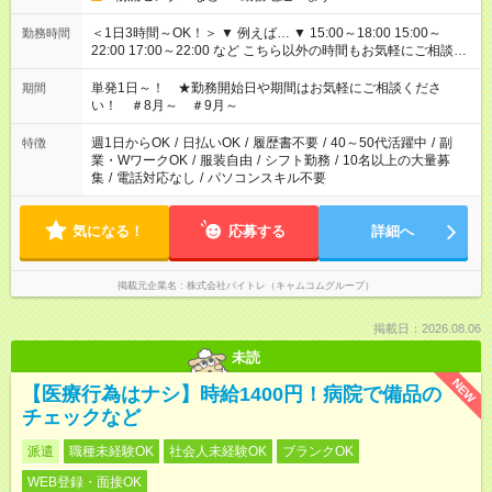
＜1日3時間～OK！＞ ▼ 例えば… ▼ 15:00～18:00 15:00～
勤務時間
22:00 17:00～22:00 など こちら以外の時間もお気軽にご相談く
ださい！
単発1日～！ ★勤務開始日や期間はお気軽にご相談くださ
期間
い！ ＃8月～ ＃9月～
週1日からOK
/
日払いOK
/
履歴書不要
/
40～50代活躍中
/
副
特徴
業・WワークOK
/
服装自由
/
シフト勤務
/
10名以上の大量募
集
/
電話対応なし
/
パソコンスキル不要
気になる！
応募する
詳細へ
掲載元企業名
株式会社バイトレ（キャムコムグループ）
掲載日：2026.08.06
未読
NEW
【医療行為はナシ】時給1400円！病院で備品の
チェックなど
派遣
職種未経験OK
社会人未経験OK
ブランクOK
WEB登録・面接OK