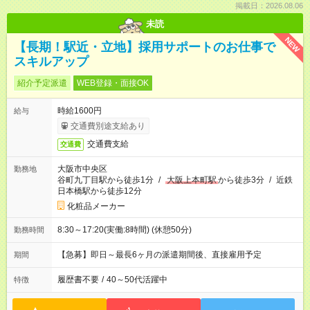
掲載日：2026.08.06
未読
NEW
【長期！駅近・立地】採用サポートのお仕事で
スキルアップ
紹介予定派遣
WEB登録・面接OK
時給1600円
給与
交通費別途支給あり
交通費支給
交通費
大阪市中央区
勤務地
谷町九丁目駅から徒歩1分
/
大阪上本町駅
から徒歩3分
/
近鉄
日本橋駅から徒歩12分
化粧品メーカー
8:30～17:20(実働:8時間) (休憩50分)
勤務時間
【急募】即日～最長6ヶ月の派遣期間後、直接雇用予定
期間
履歴書不要
/
40～50代活躍中
特徴