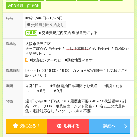
WEB登録・面接OK
時給1,500円～1,875円
給与
交通費別途支給あり
■ 交通費規定内支給 ※派遣先による
交通費
大阪市天王寺区
勤務地
天王寺駅から徒歩5分
/
大阪上本町駅
から徒歩5分
/
鶴橋駅か
ら徒歩5分
/
…
■物流センターなど ■勤務地選べます
9:00～17:00 10:00～19:00 など ■ 他の時間帯もお気軽にご相
勤務時間
談ください！
単発1日～！ ★勤務開始日や期間はお気軽にご相談くださ
期間
い！ ＃8月～ ＃9月～
週1日からOK
/
日払いOK
/
履歴書不要
/
40～50代活躍中
/
副
特徴
業・WワークOK
/
服装自由
/
シフト勤務
/
10名以上の大量募
集
/
電話対応なし
/
パソコンスキル不要
気になる！
応募する
詳細へ