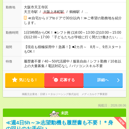
大阪市天王寺区
勤務地
天王寺駅
/
大阪上本町駅
/
鶴橋駅
/
…
≪自宅からドアtoドアで30分以内！≫ご希望の勤務地を紹介
します。
1日5時間からOK！ ■シフト例 (1)8:00～13:00 (2)10:00～15:00
勤務時間
(3)12:00～17:00 「子どもたちが学校に行く間だけ働きたい」
「余裕を持って夕飯の準備がしたい」 「午前中は働いて、午後
はプライベートの時間にしたい」 など、ご希望を教えてくださ
【現在も積極採用中！急募！】■2カ月～ 8月～、9月スタート
期間
いね。 ※Wワーク希望の方へ 今ご覧のお仕事で希望する勤務時
もOK！
間と、もう1つのお仕事の勤務時間。 合計で週40時間を超える
場合は応募できません。
履歴書不要
/
40～50代活躍中
/
服装自由
/
シフト勤務
/
10名以
特徴
上の大量募集
/
電話対応なし
/
パソコンスキル不要
気になる！
応募する
詳細へ
掲載元企業名
日研トータルソーシング株式会社 メディカルケア事業部
掲載日：2026.08.06
未読
NEW
≪週4日5h～≫志望動機も履歴書も不要！＊身
の回りのお手伝い