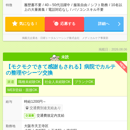
合は応募できません。
履歴書不要
/
40～50代活躍中
/
服装自由
/
シフト勤務
/
10名以
特徴
上の大量募集
/
電話対応なし
/
パソコンスキル不要
気になる！
応募する
詳細へ
掲載元企業名
日研トータルソーシング株式会社 メディカルケア事業部
掲載日：2026.08.06
未読
NEW
【モクモクできて感謝もされる】病院でカルテ
の整理やシーツ交換
派遣
職種未経験OK
社会人未経験OK
ブランクOK
WEB登録・面接OK
時給1200円～
給与
交通費別途支給あり
交通費規定内支給
交通費
大阪市天王寺区
勤務地