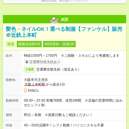
掲載元企業名
株式会社ワンベルウッズ
未読
髪色・ネイルOK！選べる制服【ファンケル】販売
＠近鉄上本町
派遣
職種未経験OK
WEB登録・面接OK
時給1500円～1700円 ※ご経験・スキルにより考慮致します
給与
交通費別途支給あり
交通費全額支給（規定あり）
交通費
大阪市天王寺区
勤務地
大阪上本町駅
から徒歩1分
FANCL
09:30～20:30 実働7時間、休憩1時間 ※店舗の営業時間に合わ
勤務時間
せたシフト制
即日～長期 ※就業日数もご相談ください！
期間
40～50代活躍中
/
シフト勤務
/
パソコンスキル不要
特徴