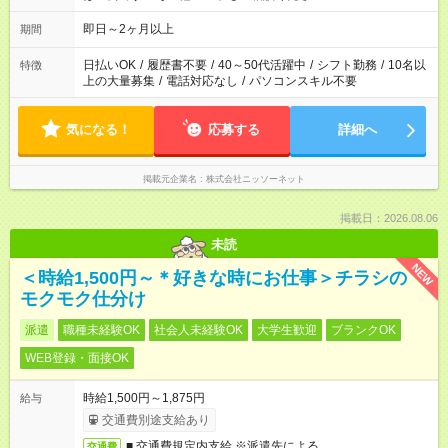
即日～2ヶ月以上
期間
日払いOK
/
履歴書不要
/
40～50代活躍中
/
シフト勤務
/
10名以
特徴
上の大量募集
/
電話対応なし
/
パソコンスキル不要
気になる！
応募する
詳細へ
掲載元企業名
株式会社ニッソーネット
掲載日：2026.08.06
未読
NEW
＜時給1,500円～＊好きな時にお仕事＞チラシの
モクモク仕分け
派遣
職種未経験OK
社会人未経験OK
大学生歓迎
ブランクOK
WEB登録・面接OK
時給1,500円～1,875円
給与
交通費別途支給あり
■ 交通費規定内支給 ※派遣先による
交通費