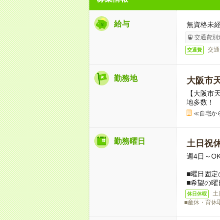
給与
無資格未経
交通費別
交通
交通費
勤務地
大阪市
【大阪市
地多数！
≪自宅か
勤務曜日
土日祝
週4日～O
■曜日固定
■希望の曜
土
休日休暇
■産休・育休