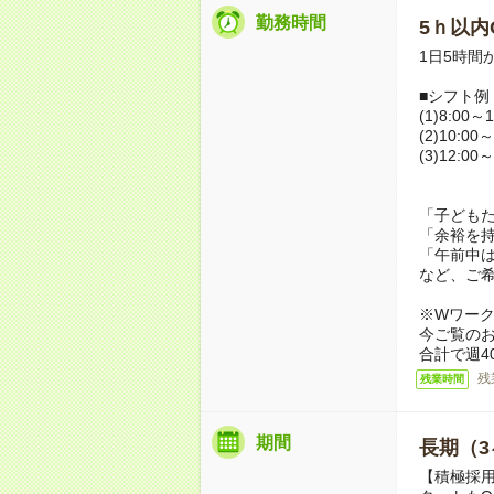
勤務時間
5ｈ以内O
1日5時間
■シフト例
(1)8:00～1
(2)10:00～
(3)12:00～
「子ども
「余裕を
「午前中
など、ご
※Wワー
今ご覧の
合計で週4
残
残業時間
期間
長期（3
【積極採用