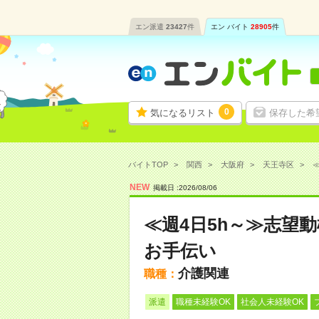
エン派遣
23427
件
エン バイト
28905
件
0
気になるリスト
保存した希
バイトTOP
関西
大阪府
天王寺区
≪
NEW
掲載日 :
2026
/
08
/
06
≪週4日5h～≫志望
お手伝い
介護関連
職種：
派遣
職種未経験OK
社会人未経験OK