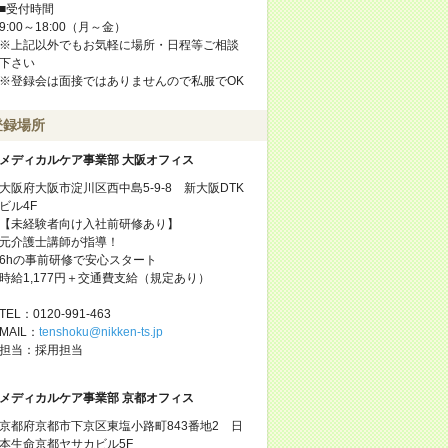
■受付時間
9:00～18:00（月～金）
※上記以外でもお気軽に場所・日程等ご相談
下さい
※登録会は面接ではありませんので私服でOK
登録場所
メディカルケア事業部 大阪オフィス
大阪府大阪市淀川区西中島5-9-8 新大阪DTK
ビル4F
【未経験者向け入社前研修あり】
元介護士講師が指導！
6hの事前研修で安心スタート
時給1,177円＋交通費支給（規定あり）
TEL：0120-991-463
MAIL：
tenshoku@nikken-ts.jp
担当：採用担当
メディカルケア事業部 京都オフィス
京都府京都市下京区東塩小路町843番地2 日
本生命京都ヤサカビル5F