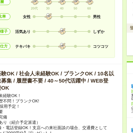
層
20代
30
40
50
60
比率
女性
男性
様子
活気あり
しずか
仕方
テキパキ
コツコツ
OK / 社会人未経験OK / ブランクOK / 10名以
集 / 履歴書不要 / 40～50代活躍中 / WEB登
OK
未経験OK！
歴不問！ブランクOK!
上採用予定！
要
完備
あり（紹介予定派遣）
録・電話登録OK！支店への来社面談の場合、交通費として
ード2000円分】プレゼント！