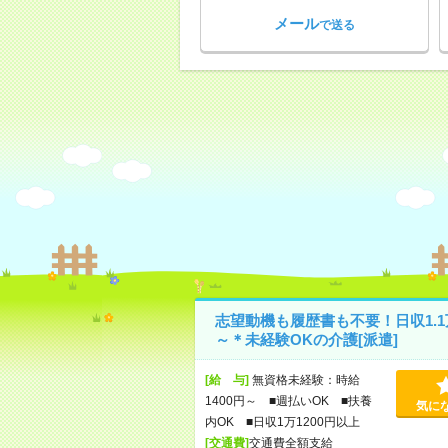
メール
で送る
志望動機も履歴書も不要！日収1.1
～＊未経験OKの介護[派遣]
[給 与]
無資格未経験：時給
1400円～ ■週払いOK ■扶養
気に
内OK ■日収1万1200円以上
[交通費]
交通費全額支給