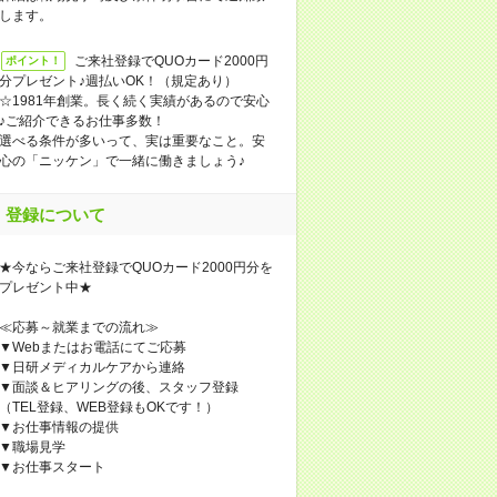
します。
ご来社登録でQUOカード2000円
ポイント！
分プレゼント♪週払いOK！（規定あり）
☆1981年創業。長く続く実績があるので安心
♪ご紹介できるお仕事多数！
選べる条件が多いって、実は重要なこと。安
心の「ニッケン」で一緒に働きましょう♪
登録について
★今ならご来社登録でQUOカード2000円分を
プレゼント中★
≪応募～就業までの流れ≫
▼Webまたはお電話にてご応募
▼日研メディカルケアから連絡
▼面談＆ヒアリングの後、スタッフ登録
（TEL登録、WEB登録もOKです！）
▼お仕事情報の提供
▼職場見学
▼お仕事スタート