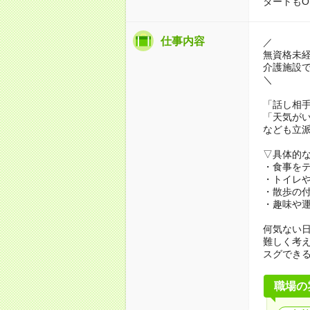
タートもO
仕事内容
／
無資格未
介護施設
＼
「話し相
「天気が
なども立
▽具体的
・食事を
・トイレ
・散歩の
・趣味や
何気ない
難しく考
スグでき
職場の