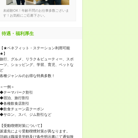
未経験OK！年齢不問のお仕事多数ございま
す！お気軽にご応募下さい。
待遇・福利厚生
【★ベネフィット・ステーション利用可能
★】
旅行、グルメ、リラク＆ビューティー、スポ
ーツ、ショッピング、学習、育児、ペットな
ど
各種ジャンルのお得な特典多数！
＜一例＞
◆テーマパーク割引
◆宿泊、旅行割引
◆各種飲食店割引
◆飲食チェーン店クーポン
◆サロン、スパ、ジム割引など
【受動喫煙対策について】
派遣先により受動喫煙対策が異なります。
詳細は職場見学時及び条件明示書にて通知致