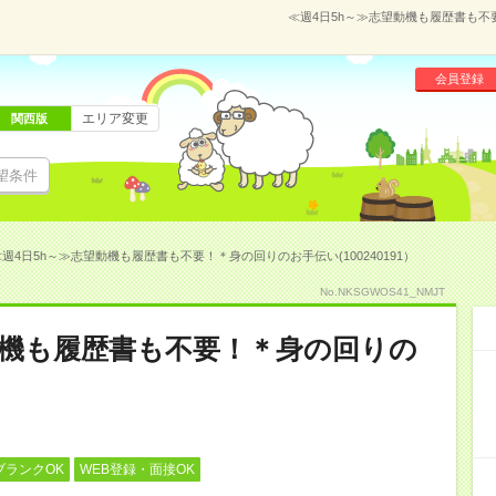
≪週4日5h～≫志望動機も履歴書も不要
会員登録
エリア変更
関西版
望条件
週4日5h～≫志望動機も履歴書も不要！＊身の回りのお手伝い(100240191）
No.NKSGWOS41_NMJT
動機も履歴書も不要！＊身の回りの
ブランクOK
WEB登録・面接OK