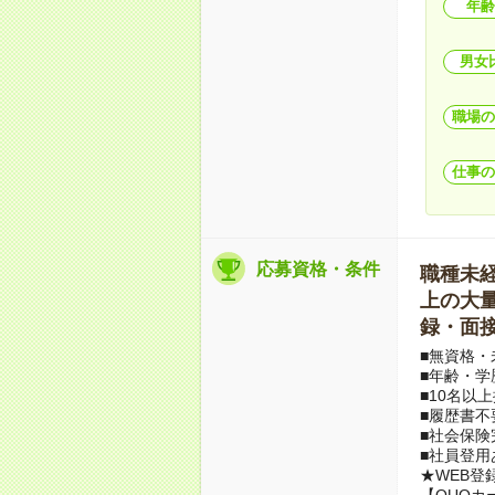
年齢
男女
職場の
仕事の
応募資格・条件
職種未経験
上の大量募
録・面接
■無資格・
■年齢・学
■10名以
■履歴書不
■社会保険
■社員登用
★WEB登
【QUOカ