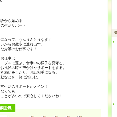
K！
経験から始める
での生活サポート！
手になって、うんうんとうなずく」
いいからお散歩に連れ出す」
派な介護のお仕事です！
なお仕事は…
テーブルに運ぶ、食事中の様子を見守る。
やお風呂の時の声かけやサポートをする。
付き添いをしたり、お話相手になる。
運動などを一緒に楽しむ。
日常生活のサポートがメイン！
えなくても、
ることが多いので安心してくださいね！
雰囲気