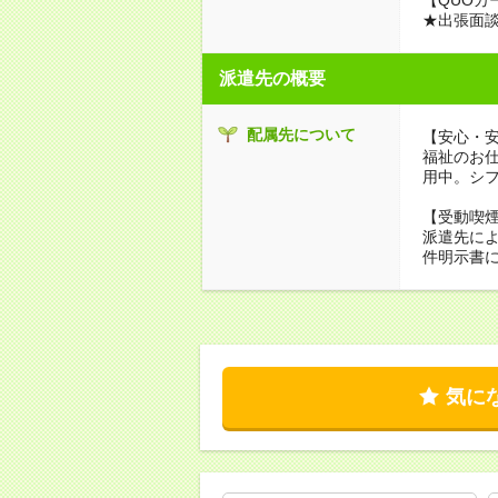
★出張面
派遣先の概要
配属先について
【安心・
福祉のお
用中。シ
【受動喫
派遣先に
件明示書
気に