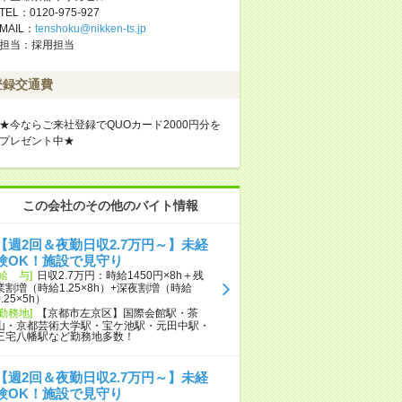
TEL：0120-975-927
MAIL：
tenshoku@nikken-ts.jp
担当：採用担当
登録交通費
★今ならご来社登録でQUOカード2000円分を
プレゼント中★
この会社のその他のバイト情報
【週2回＆夜勤日収2.7万円～】未経
験OK！施設で見守り
[給 与]
日収2.7万円：時給1450円×8h＋残
業割増（時給1.25×8h）+深夜割増（時給
0.25×5h）
[勤務地]
【京都市左京区】国際会館駅・茶
山・京都芸術大学駅・宝ケ池駅・元田中駅・
三宅八幡駅など勤務地多数！
【週2回＆夜勤日収2.7万円～】未経
験OK！施設で見守り