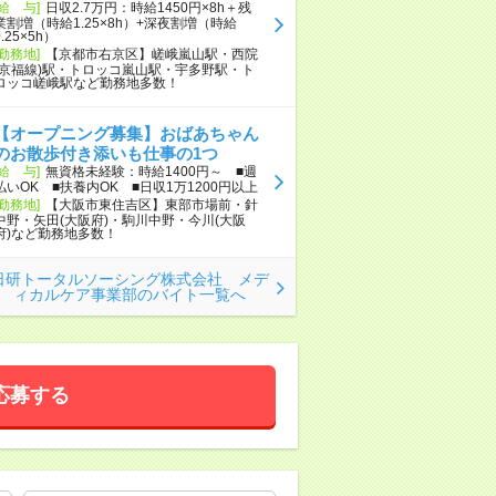
[給 与]
日収2.7万円：時給1450円×8h＋残
業割増（時給1.25×8h）+深夜割増（時給
0.25×5h）
[勤務地]
【京都市右京区】嵯峨嵐山駅・西院
(京福線)駅・トロッコ嵐山駅・宇多野駅・ト
ロッコ嵯峨駅など勤務地多数！
【オープニング募集】おばあちゃん
のお散歩付き添いも仕事の1つ
[給 与]
無資格未経験：時給1400円～ ■週
払いOK ■扶養内OK ■日収1万1200円以上
[勤務地]
【大阪市東住吉区】東部市場前・針
中野・矢田(大阪府)・駒川中野・今川(大阪
府)など勤務地多数！
日研トータルソーシング株式会社 メデ
ィカルケア事業部のバイト一覧へ
応募する