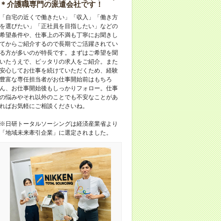
＊介護職専門の派遣会社です！
「自宅の近くで働きたい」「収入」「働き方
を選びたい」「正社員を目指したい」などの
希望条件や、仕事上の不満も丁寧にお聞きし
てからご紹介するので長期でご活躍されてい
る方が多いのが特長です。まずはご希望を聞
いたうえで、ピッタリの求人をご紹介。また
安心してお仕事を続けていただくため、経験
豊富な専任担当者がお仕事開始前はもちろ
ん、お仕事開始後もしっかりフォロー。仕事
の悩みやそれ以外のことでも不安なことがあ
ればお気軽にご相談くださいね。
※日研トータルソーシングは経済産業省より
「地域未来牽引企業」に選定されました。