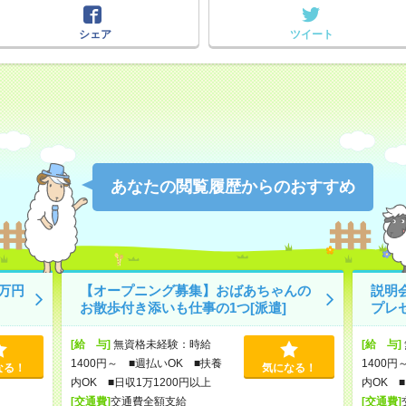
シェア
ツイート
あなたの閲覧履歴からのおすすめ
万円
【オープニング募集】おばあちゃんの
説明
お散歩付き添いも仕事の1つ[派遣]
プレ
[給 与]
無資格未経験：時給
[給 与]
1400円～ ■週払いOK ■扶養
1400円
なる！
気になる！
内OK ■日収1万1200円以上
内OK ■
[交通費]
交通費全額支給
[交通費]