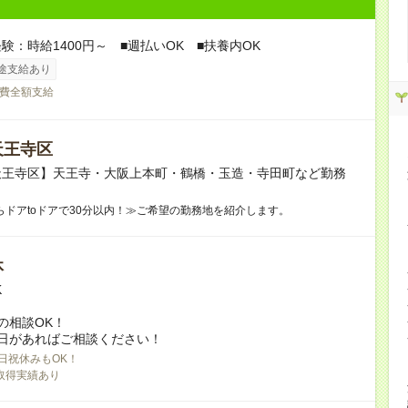
験：時給1400円～ ■週払いOK ■扶養内OK
途支給あり
費全額支給
天王寺区
天王寺区】天王寺・大阪上本町・鶴橋・玉造・寺田町など勤務
らドアtoドアで30分以内！≫ご希望の勤務地を紹介します。
休
K
の相談OK！
日があればご相談ください！
日祝休みもOK！
取得実績あり