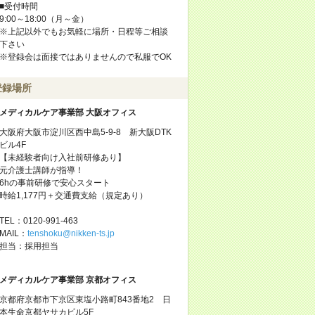
■受付時間
9:00～18:00（月～金）
※上記以外でもお気軽に場所・日程等ご相談
下さい
※登録会は面接ではありませんので私服でOK
登録場所
メディカルケア事業部 大阪オフィス
大阪府大阪市淀川区西中島5-9-8 新大阪DTK
ビル4F
【未経験者向け入社前研修あり】
元介護士講師が指導！
6hの事前研修で安心スタート
時給1,177円＋交通費支給（規定あり）
TEL：0120-991-463
MAIL：
tenshoku@nikken-ts.jp
担当：採用担当
メディカルケア事業部 京都オフィス
京都府京都市下京区東塩小路町843番地2 日
本生命京都ヤサカビル5F