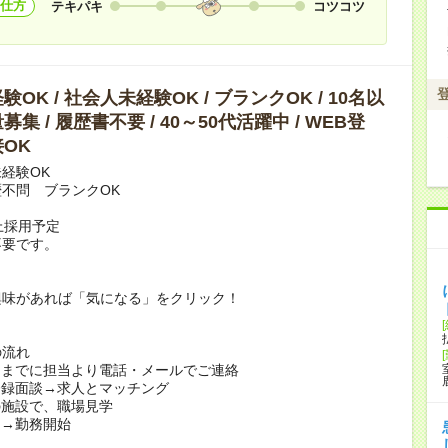
仕方
テキパキ
コツコツ
OK / 社会人未経験OK / ブランクOK / 10名以
集 / 履歴書不要 / 40～50代活躍中 / WEB登
OK
経験OK
不問 ブランクOK
上採用予定
不要です。
興味があれば「気になる」をクリック！
の流れ
日までに担当より電話・メールでご連絡
登録面談→求人とマッチング
の施設で、職場見学
定→勤務開始