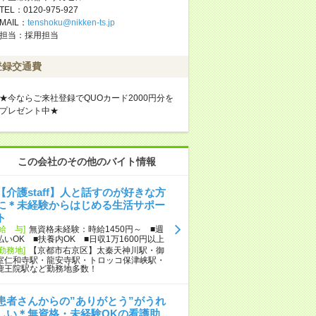
TEL：0120-975-927
MAIL：
tenshoku@nikken-ts.jp
担当：採用担当
登録交通費
★今ならご来社登録でQUOカード2000円分を
プレゼント中★
この会社のその他のバイト情報
【介護staff】人と話すのが好きな方
に＊未経験からはじめる生活サポー
ト
[給 与]
無資格未経験：時給1450円～ ■週
払いOK ■扶養内OK ■日収1万1600円以上
[勤務地]
【京都市右京区】太秦天神川駅・御
室仁和寺駅・龍安寺駅・トロッコ保津峡駅・
鹿王院駅など勤務地多数！
患者さんからの”ありがとう”がうれ
しい＊無資格・未経験OKの看護助