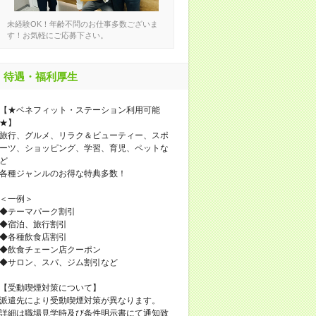
未経験OK！年齢不問のお仕事多数ございま
す！お気軽にご応募下さい。
待遇・福利厚生
【★ベネフィット・ステーション利用可能
★】
旅行、グルメ、リラク＆ビューティー、スポ
ーツ、ショッピング、学習、育児、ペットな
ど
各種ジャンルのお得な特典多数！
＜一例＞
◆テーマパーク割引
◆宿泊、旅行割引
◆各種飲食店割引
◆飲食チェーン店クーポン
◆サロン、スパ、ジム割引など
【受動喫煙対策について】
派遣先により受動喫煙対策が異なります。
詳細は職場見学時及び条件明示書にて通知致