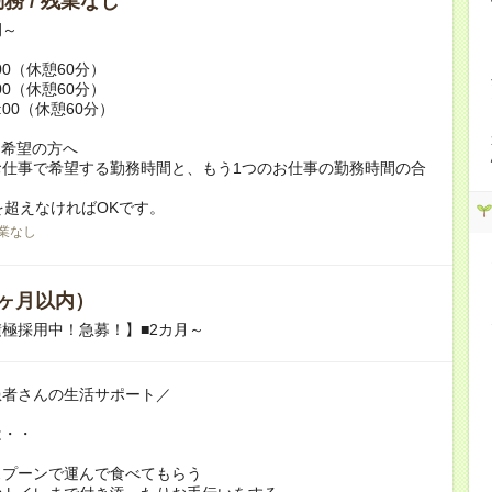
務 / 残業なし
例～
:00（休憩60分）
:00（休憩60分）
9:00（休憩60分）
ク希望の方へ
お仕事で希望する勤務時間と、もう1つのお仕事の勤務時間の合
を超えなければOKです。
業なし
ヶ月以内）
極採用中！急募！】■2カ月～
患者さんの生活サポート／
は・・
スプーンで運んで食べてもらう