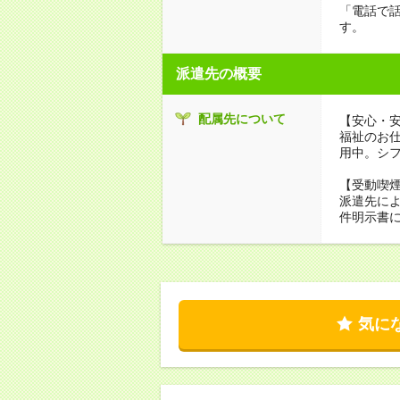
「電話で
す。
派遣先の概要
配属先について
【安心・
福祉のお
用中。シ
【受動喫
派遣先に
件明示書
気に