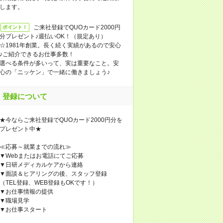
します。
ご来社登録でQUOカード2000円
ポイント！
分プレゼント♪週払いOK！（規定あり）
☆1981年創業。長く続く実績があるので安心
♪ご紹介できるお仕事多数！
選べる条件が多いって、実は重要なこと。安
心の「ニッケン」で一緒に働きましょう♪
登録について
★今ならご来社登録でQUOカード2000円分を
プレゼント中★
≪応募～就業までの流れ≫
▼Webまたはお電話にてご応募
▼日研メディカルケアから連絡
▼面談＆ヒアリングの後、スタッフ登録
（TEL登録、WEB登録もOKです！）
▼お仕事情報の提供
▼職場見学
▼お仕事スタート