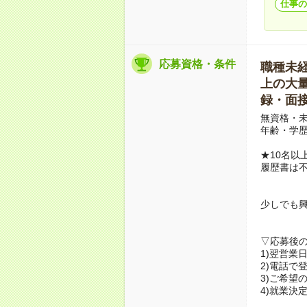
仕事の
応募資格・条件
職種未経験
上の大量募
録・面接
無資格・未
年齢・学歴
★10名以
履歴書は
少しでも
▽応募後
1)翌営業
2)電話で
3)ご希望
4)就業決