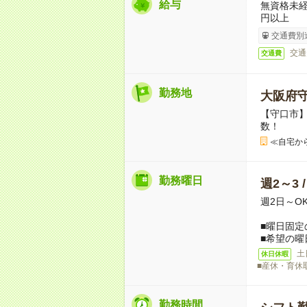
給与
無資格未経
円以上
交通費別
交通
交通費
勤務地
大阪府
【守口市】
数！
≪自宅か
勤務曜日
週2～3 
週2日～O
■曜日固定
■希望の曜
土
休日休暇
■産休・育休
勤務時間