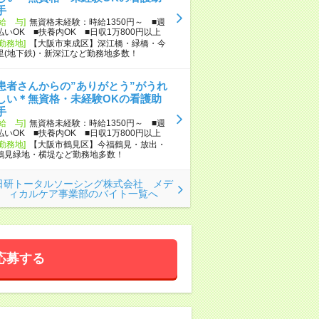
手
[給 与]
無資格未経験：時給1350円～ ■週
払いOK ■扶養内OK ■日収1万800円以上
[勤務地]
【大阪市東成区】深江橋・緑橋・今
里(地下鉄)・新深江など勤務地多数！
患者さんからの”ありがとう”がうれ
しい＊無資格・未経験OKの看護助
手
[給 与]
無資格未経験：時給1350円～ ■週
払いOK ■扶養内OK ■日収1万800円以上
[勤務地]
【大阪市鶴見区】今福鶴見・放出・
鶴見緑地・横堤など勤務地多数！
日研トータルソーシング株式会社 メデ
ィカルケア事業部のバイト一覧へ
応募する