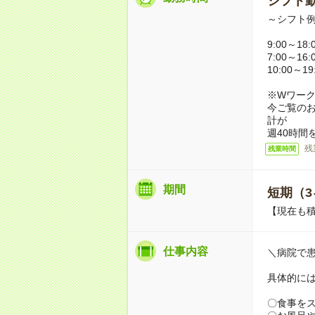
シフト勤
～シフト
9:00～18
7:00～16
10:00～1
※Wワー
今ご覧の
計が
週40時間
残
残業時間
期間
短期（3
【現在も積
仕事内容
＼病院で
具体的に
〇食事を