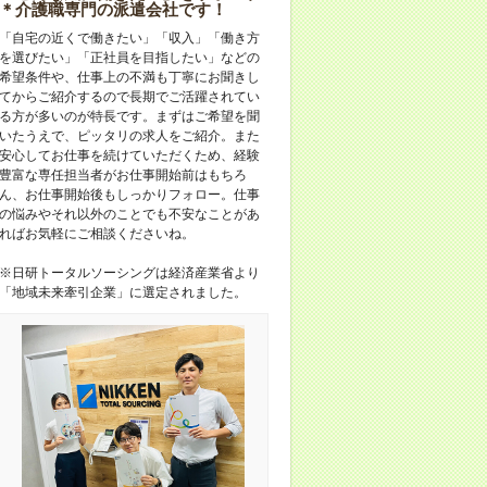
＊介護職専門の派遣会社です！
「自宅の近くで働きたい」「収入」「働き方
を選びたい」「正社員を目指したい」などの
希望条件や、仕事上の不満も丁寧にお聞きし
てからご紹介するので長期でご活躍されてい
る方が多いのが特長です。まずはご希望を聞
いたうえで、ピッタリの求人をご紹介。また
安心してお仕事を続けていただくため、経験
豊富な専任担当者がお仕事開始前はもちろ
ん、お仕事開始後もしっかりフォロー。仕事
の悩みやそれ以外のことでも不安なことがあ
ればお気軽にご相談くださいね。
※日研トータルソーシングは経済産業省より
「地域未来牽引企業」に選定されました。