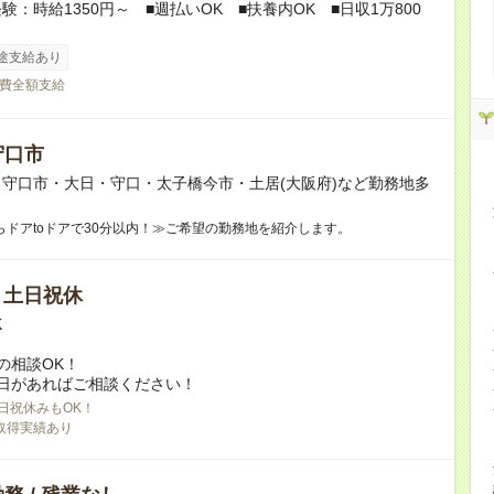
験：時給1350円～ ■週払いOK ■扶養内OK ■日収1万800
途支給あり
費全額支給
守口市
守口市・大日・守口・太子橋今市・土居(大阪府)など勤務地多
らドアtoドアで30分以内！≫ご希望の勤務地を紹介します。
/ 土日祝休
K
の相談OK！
日があればご相談ください！
日祝休みもOK！
取得実績あり