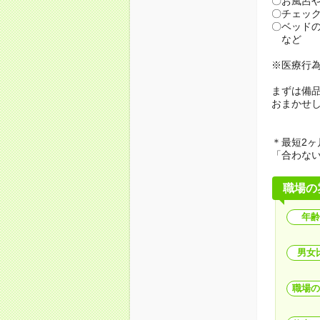
〇お風呂
〇チェッ
〇ベッド
など
※医療行
まずは備
おまかせ
＊最短2ヶ
「合わな
職場の
年齢
男女
職場の