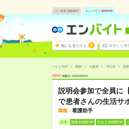
エン派遣
23642
件
エン バイト
28905
件
0
気になるリスト
保存した希
バイトTOP
関西
大阪府
守口市
説明
NEW
掲載日 :
2026
/
08
/
05
説明会参加で全員に
で患者さんの生活サ
看護助手
職種：
派遣
職種未経験OK
社会人未経験OK