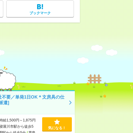
ブックマーク
社不要／単発1日OK＊文房具の仕
派遣]
時給1,500円～1,875円
寝屋川市駅から徒歩5
気になる！
園駅から徒歩5分
/
萱島