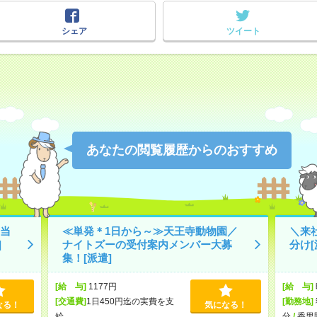
シェア
ツイート
あなたの閲覧履歴からのおすすめ
当
≪単発＊1日から～≫天王寺動物園／
＼来
]
ナイトズーの受付案内メンバー大募
分け[
集！[派遣]
[給 与]
1177円
[給 与]
[交通費]
1日450円迄の実費を支
[勤務地]
なる！
気になる！
給
分
/
香里