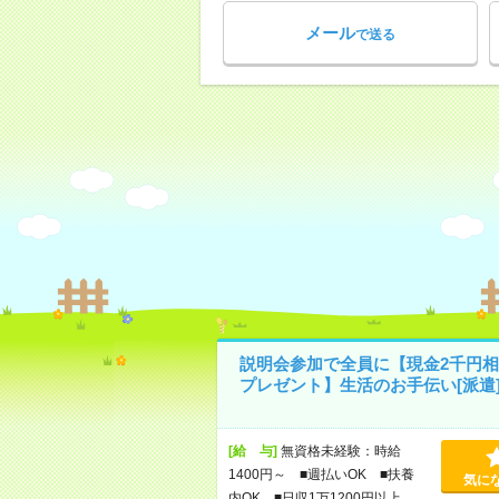
メール
で送る
説明会参加で全員に【現金2千円相
プレゼント】生活のお手伝い[派遣
[給 与]
無資格未経験：時給
1400円～ ■週払いOK ■扶養
気に
内OK ■日収1万1200円以上