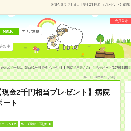
説明会参加で全員に【現金2千円相当プレゼント】病院で患
会員登録
エリア変更
関西版
望条件
会参加で全員に【現金2千円相当プレゼント】病院で患者さんの生活サポート(107963156
No.NKSGWOS18_KJQO
【現金2千円相当プレゼント】病院
ポート
ブランクOK
WEB登録・面接OK