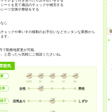
やトイレまで付き添ったりお手伝いをする
クシートを見て備品のチェックや補充する
のシーツ交換や整頓をする
為なし
品チェックや車いすの移動のお手伝いなどカンタンな業務から
します。
月で勤務地変更が可能。
い」と思ったら気軽にご相談くださいね。
雰囲気
層
20代
30
40
50
60
比率
女性
男性
様子
活気あり
しずか