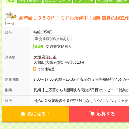
派遣
職種未経験OK
社会人未経験OK
ブランクOK
WEB登録・面接OK
高時給１３５０円！ミドル活躍中！照明器具の組立
時給1350円
給与
交通費別途支給あり
交通費支給有り
交通費
大阪府守口市
勤務地
大和田(大阪府)駅から徒歩13分
その他製造
9:00～17:35 9:00～16:35 ※表記のうち実働6時間45
勤務時間
長期【ご応募から1週間以内(最短2日目)のスピード就業
期間
日払いOK
/
履歴書不要
/
電話対応なし
/
パソコンスキル不要
特徴
気になる！
応募する