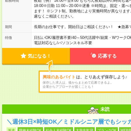
夜勤（例） 16:00～翌9:00 もちろん夜勤以外の時間も選べます
勤務時間
18:00※日勤 11:00～20:00※遅番 ※時間は、固
ます！ ※シフト制。勤務地により実働時間が異なりま
慮なくご相談ください。
長期のお仕事です。開始日はご相談ください！ ★急募
期間
日払いOK
/
履歴書不要
/
40～50代活躍中
/
副業・WワークO
特徴
電話対応なし
/
パソコンスキル不要
気になる！
応募する
興味のあるバイト
は、とりあえず保存しよう♪
保存した求人は、後からまとめて応募できるよ。
企業からアプローチが届くことも！
未読
＼週休3日×時短OK／ミドルシニア層でもシッ
派遣
職種未経験OK
社会人未経験OK
大学生歓迎
ブランクOK
WEB