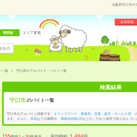
大阪府守口市の
会員登録
エリア変更
関西版
望条件
ト一覧
守口市のアルバイト・バイト一覧
検索結果
守口市
のバイト一覧
守口市のアルバイト情報です。
オフィスワーク・事務系
、
営業・販売・サービス系
、
ます。さらに、
単発
などの期間や、
職種未経験OK
などのこだわり条件で絞り込んでい
1,484
155
平均時給:
円
件中
1
～
50
件表示