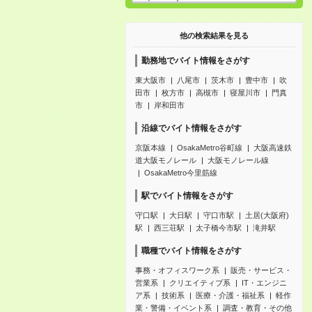
他の検索結果を見る
勤務地でバイト情報をさがす
東大阪市
八尾市
茨木市
豊中市
吹
田市
枚方市
高槻市
寝屋川市
門真
市
岸和田市
沿線でバイト情報をさがす
京阪本線
OsakaMetro谷町線
大阪高速鉄
道大阪モノレール
大阪モノレール線
OsakaMetro今里筋線
駅でバイト情報をさがす
守口駅
大日駅
守口市駅
土居(大阪府)
駅
西三荘駅
太子橋今市駅
滝井駅
職種でバイト情報をさがす
事務・オフィスワーク系
販売・サービス・
営業系
クリエイティブ系
IT・エンジニ
ア系
技術系
医療・介護・福祉系
軽作
業・警備・イベント系
調査・教育・その他