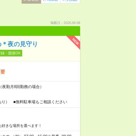
掲載日：2026.08.08
NEW
め＊夜の見守り
登録・面接OK
不要
～（夜勤月8回勤務の場合）
あり） ■無料駐車場もご相談ください
お好きな場所を選べます！