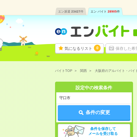
エン派遣
23427
件
エン バイト
28905
件
0
気になるリスト
保存した希
バイトTOP
関西
大阪府のアルバイト・バイ
設定中の検索条件
守口市
条件の変更
条件を保存して
メールを受け取る