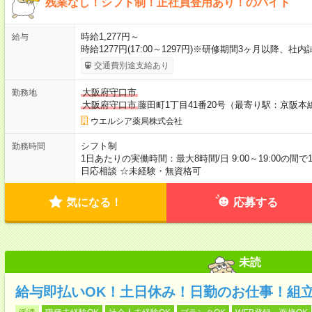
残業なし！シフト制！正社員登用あり！のバイト
時給1,277円～
給与
時給1277円(17:00～1297円)※研修期間3ヶ月以降、
交通費別途支給あり
大阪府守口市
勤務地
大阪府守口市
藤田町1丁目41番20号（最寄り駅：京阪本
ウエルシア薬局株式会社
シフト制
勤務時間
1日あたりの実働時間：最大8時間/日 9:00～19:00の間
日応相談 ☆未経験・無資格可
気になる！
応募する
未読
給与即払いOK！土日休み！日勤のお仕事！組