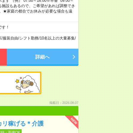
 （例） 07:00～16:00※早番 09:00～
定・選べる施設もあるので、ご希望があれば調整でき
す。★家庭の都合でお休みが必要な場合も遠
です！
K
/
服装自由
/
シフト勤務
/
10名以上の大量募集
/
詳細へ
掲載日：2026.08.07
NEW
カリ稼げる＊介護
登録・面接OK