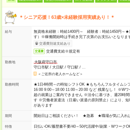
＊シニア応援！63歳×未経験採用実績あり！＊
無資格未経験：時給1400円～ 経験者：時給1450円
給与
す）※稼働開始時は手続き完了次第のお支払いとなりま
交通費別途支給あり
交通費支給※規定有
交通費
大阪府守口市
勤務地
守口市駅
/
大日駅
/
守口駅
/
…
＜ご近所の老人ホームなど＞
★1日4時間～の時短シフトOK ★もちろんフルタイムシフ
勤務時間
16:00 9:00～18:00 11:00～20:00 など 残業な
超の就業はご案内できません ※法令に基づき、週20時
す ※労働者派遣法（日雇い派遣の原則禁止）により、
があります
開始日はご相談ください！ ★急募 ★職場が気に入れ
期間
日払いOK
/
履歴書不要
/
40～50代活躍中
/
副業・WワークO
特徴