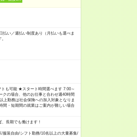
～★日払い／週払い制度あり（月払いも選べま
す。
トも可能 ★スタート時間選べます 7:00～
し！ ※Wワークの場合、他のお仕事と合わせ週40時間
間以上勤務は社会保険への加入対象となりま
短時間・短期間の就業はご案内が難しい場合
ば、長期でも働けます！
K
/
服装自由
/
シフト勤務
/
10名以上の大量募集
/