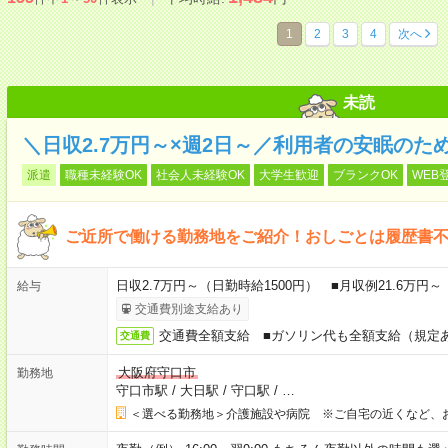
1
2
3
4
次へ
未読
＼日収2.7万円～×週2日～／利用者の安眠のた
派遣
職種未経験OK
社会人未経験OK
大学生歓迎
ブランクOK
WEB
ご近所で働ける勤務地をご紹介！おしごとは履歴書
日収2.7万円～（日勤時給1500円） ■月収例21.6万円
給与
交通費別途支給あり
交通費全額支給 ■ガソリン代も全額支給（規定
交通費
大阪府守口市
勤務地
守口市駅
/
大日駅
/
守口駅
/
…
＜選べる勤務地＞介護施設や病院 ※ご自宅の近くなど、