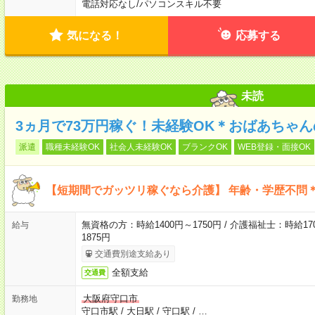
電話対応なし
/
パソコンスキル不要
気になる！
応募する
未読
3ヵ月で73万円稼ぐ！未経験OK＊おばあちゃ
派遣
職種未経験OK
社会人未経験OK
ブランクOK
WEB登録・面接OK
【短期間でガッツリ稼ぐなら介護】 年齢・学歴不問＊
無資格の方：時給1400円～1750円 / 介護福祉士：時給170
給与
1875円
交通費別途支給あり
全額支給
交通費
大阪府守口市
勤務地
守口市駅
/
大日駅
/
守口駅
/
…