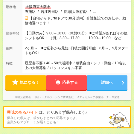
大阪府東大阪市
勤務地
布施駅
/
若江岩田駅
/
長瀬(大阪府)駅
/
…
【自宅からドアtoドアで30分以内】介護施設でのお仕事。勤
務地選べます！
【日勤のみ】9:00～18:00（休憩60分） ■ご希望があればその他
勤務時間
シフトもOK！ （例）8:30～17:30 10:00～19:00 など
「家族とお休みを合わせたい」 「できれば残業はしたくない」
など、あなたのご希望に沿ったお仕事をご紹介します！ ※Wワ
2ヶ月～ ■ご応募から最短3日後に開始可能 8月～、9月スター
期間
ーク希望の方へ 今ご覧のお仕事で希望する勤務時間と、もう1つ
トもOK！
のお仕事の勤務時間。 合計で週40時間を超える場合は応募でき
ません
履歴書不要
/
40～50代活躍中
/
服装自由
/
シフト勤務
/
10名以
特徴
上の大量募集
/
パソコンスキル不要
気になる！
応募する
詳細へ
掲載元企業名
日研トータルソーシング株式会社 メディカルケア事業部 ナース派遣
興味のあるバイト
は、とりあえず保存しよう♪
保存した求人は、後からまとめて応募できるよ。
企業からアプローチが届くことも！