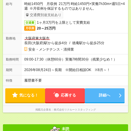
時給1450円 月収例 21万円 時給1450円×実働7h30m×週5日×4
給与
週 ※月収例を保証するものではありません。
交通費別途支給あり
1ヶ月3万円を上限として実費支給
交通費
20～25万円
月収例
大阪府東大阪市
勤務地
長田(大阪府)駅から徒歩4分
/
徳庵駅から徒歩25分
安全・メンテナンス・清掃業
09:00-17:30（休憩60分）実働7時間30分（残業少なめ！）
勤務時間
2026年08月24日～長期 ※開始日相談OK ※8月～！
期間
履歴書不要
特徴
気になる！
応募する
詳細へ
掲載元企業名
株式会社リクルートスタッフィング
未読