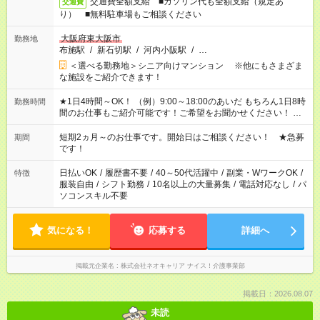
交通費全額支給 ■ガソリン代も全額支給（規定あ
交通費
り） ■無料駐車場もご相談ください
大阪府東大阪市
勤務地
布施駅
/
新石切駅
/
河内小阪駅
/
…
＜選べる勤務地＞シニア向けマンション ※他にもさまざま
な施設をご紹介できます！
★1日4時間～OK！ （例）9:00～18:00のあいだ もちろん1日8時
勤務時間
間のお仕事もご紹介可能です！ご希望をお聞かせください！ ★
家庭の都合でお休みが必要な場合も遠慮なくご相談ください。
※週最低15時間以上の勤務が必要です
短期2ヵ月～のお仕事です。開始日はご相談ください！ ★急募
期間
です！
日払いOK
/
履歴書不要
/
40～50代活躍中
/
副業・WワークOK
/
特徴
服装自由
/
シフト勤務
/
10名以上の大量募集
/
電話対応なし
/
パ
ソコンスキル不要
気になる！
応募する
詳細へ
掲載元企業名
株式会社ネオキャリア ナイス！介護事業部
掲載日：2026.08.07
未読