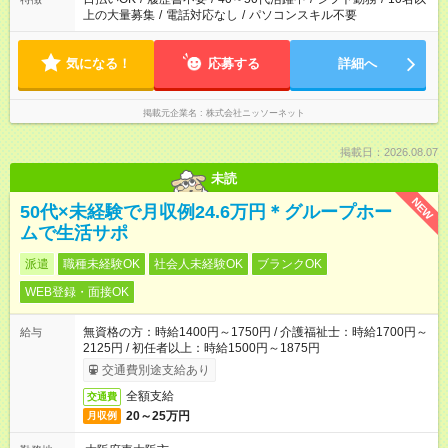
上の大量募集
/
電話対応なし
/
パソコンスキル不要
気になる！
応募する
詳細へ
掲載元企業名
株式会社ニッソーネット
掲載日：2026.08.07
未読
NEW
50代×未経験で月収例24.6万円＊グループホー
ムで生活サポ
派遣
職種未経験OK
社会人未経験OK
ブランクOK
WEB登録・面接OK
無資格の方：時給1400円～1750円 / 介護福祉士：時給1700円～
給与
2125円 / 初任者以上：時給1500円～1875円
交通費別途支給あり
全額支給
交通費
20～25万円
月収例