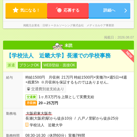
気になる！
応募する
詳細へ
掲載元企業名
日研トータルソーシング株式会社 メディカルケア事業部
掲載日：2026.08.07
未読
NEW
【学校法人 近畿大学】長瀬での学校事務
派遣
ブランクOK
WEB登録・面接OK
時給1500円 月収例 21万円 時給1500円×実働7h×週5日×4週
給与
+残業5h ※月収例を保証するものではありません。
交通費別途支給あり
1ヶ月3万円を上限として実費支給
交通費
20～25万円
月収例
大阪府東大阪市
勤務地
長瀬(大阪府)駅から徒歩10分
/
八戸ノ里駅から徒歩25分
学校法人 近畿大学
08:30-16:30（休憩60分）実働7時間
勤務時間