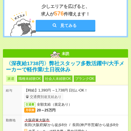
少しエリアを広げると、
576
求人が
件増えます！
見てみる
未読
〈深夜給1738円〉弊社スタッフ多数活躍中/大手メ
ーカーで軽作業/土日祝休み
派遣
職種未経験OK
社会人未経験OK
ブランクOK
【時給】1,390円 ～1,738円 日払いOK！
給与
交通費別途支給あり
全額支給（規定あり）
交通費
20～25万円
月収例
大阪府東大阪市
勤務地
長田(大阪府)駅から徒歩8分
/
長田(神戸市営)駅から徒歩8分