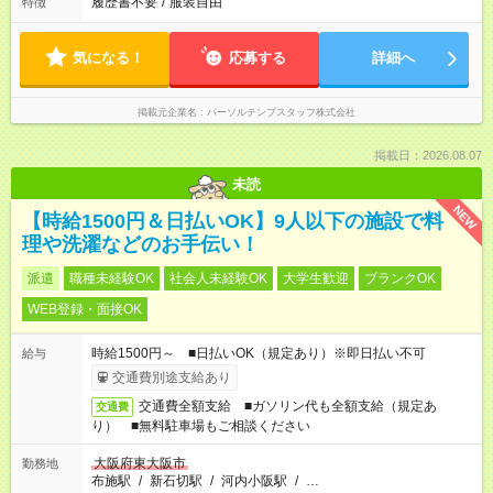
履歴書不要
/
服装自由
特徴
気になる！
応募する
詳細へ
掲載元企業名
パーソルテンプスタッフ株式会社
掲載日：2026.08.07
未読
NEW
【時給1500円＆日払いOK】9人以下の施設で料
理や洗濯などのお手伝い！
派遣
職種未経験OK
社会人未経験OK
大学生歓迎
ブランクOK
WEB登録・面接OK
時給1500円～ ■日払いOK（規定あり）※即日払い不可
給与
交通費別途支給あり
交通費全額支給 ■ガソリン代も全額支給（規定あ
交通費
り） ■無料駐車場もご相談ください
大阪府東大阪市
勤務地
布施駅
/
新石切駅
/
河内小阪駅
/
…