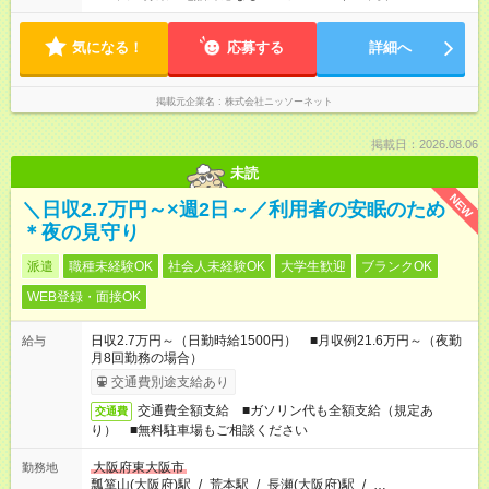
気になる！
応募する
詳細へ
掲載元企業名
株式会社ニッソーネット
掲載日：2026.08.06
未読
NEW
＼日収2.7万円～×週2日～／利用者の安眠のため
＊夜の見守り
派遣
職種未経験OK
社会人未経験OK
大学生歓迎
ブランクOK
WEB登録・面接OK
日収2.7万円～（日勤時給1500円） ■月収例21.6万円～（夜勤
給与
月8回勤務の場合）
交通費別途支給あり
交通費全額支給 ■ガソリン代も全額支給（規定あ
交通費
り） ■無料駐車場もご相談ください
大阪府東大阪市
勤務地
瓢箪山(大阪府)駅
/
荒本駅
/
長瀬(大阪府)駅
/
…