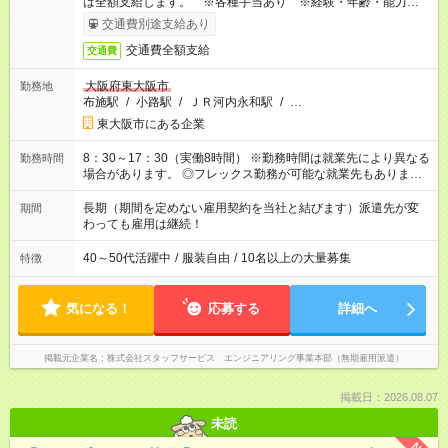
は全額支給します。 ※各種手当あり ※経験・年齢・能力等を
考慮して加給・優遇します。
交通費別途支給あり
交通費全額支給
交通費
大阪府東大阪市
勤務地
布施駅
/
小路駅
/
ＪＲ河内永和駅
/
…
東大阪市にある企業
8：30～17：30（実働8時間） ※勤務時間は就業先により異なる
勤務時間
場合があります。 ◎フレックス勤務が可能な就業先もありま
す。 ◎今よりもさらに働きやすい環境をつくるべく、 働き方
改革に全社をあげて取り組んでいます。
長期（期間を定めない雇用契約を当社と結びます）派遣先が変
期間
わっても雇用は継続！
40～50代活躍中
/
服装自由
/
10名以上の大量募集
特徴
気になる！
応募する
詳細へ
掲載元企業名
株式会社スタッフサービス エンジニアリング事業本部（無期雇用派遣）
掲載日：2026.08.07
未読