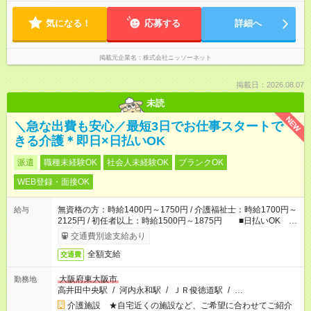
気になる！
応募する
詳細へ
掲載元企業名
株式会社ニッソーネット
掲載日：2026.08.07
未読
NEW
＼急な出費も安心／最短3日でお仕事スタートで
きる介護＊即日×日払いOK
派遣
職種未経験OK
社会人未経験OK
ブランクOK
WEB登録・面接OK
無資格の方：時給1400円～1750円 / 介護福祉士：時給1700円～
給与
2125円 / 初任者以上：時給1500円～1875円 ■日払いOK ■
日収例：1万1200円（時給1400円×8h）
交通費別途支給あり
全額支給
交通費
大阪府東大阪市
勤務地
高井田中央駅
/
河内永和駅
/
ＪＲ俊徳道駅
/
…
介護施設 ★自宅近くの施設など、ご希望に合わせてご紹介