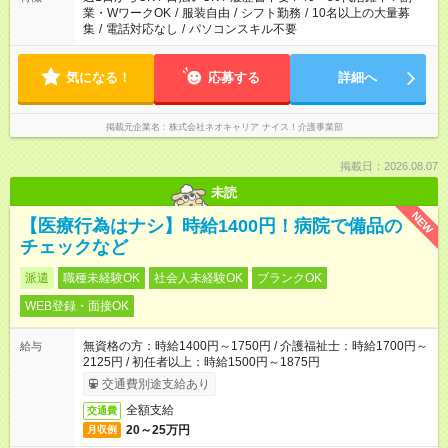
業・WワークOK
/
服装自由
/
シフト勤務
/
10名以上の大量募
集
/
電話対応なし
/
パソコンスキル不要
気になる！
応募する
詳細へ
掲載元企業名
株式会社ネオキャリア ナイス！介護事業部
掲載日：2026.08.07
未読
NEW
【医療行為はナシ】時給1400円！病院で備品の
チェックなど
派遣
職種未経験OK
社会人未経験OK
ブランクOK
WEB登録・面接OK
無資格の方：時給1400円～1750円 / 介護福祉士：時給1700円～
給与
2125円 / 初任者以上：時給1500円～1875円
交通費別途支給あり
全額支給
交通費
20～25万円
月収例