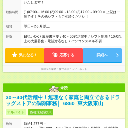
いたします！
(1)07:00～16:00 (2)09:00～18:00 (3)17:00～09:00 ※ 上記は一
勤務時間
例です！その他シフトもご相談ください！
即日～2ヶ月以上
期間
日払いOK
/
履歴書不要
/
40～50代活躍中
/
シフト勤務
/
10名以
特徴
上の大量募集
/
電話対応なし
/
パソコンスキル不要
気になる！
応募する
詳細へ
掲載元企業名
株式会社ニッソーネット
未読
30～40代活躍中！無理なく家庭と両立できるドラ
ッグストアの調剤事務│_6860_東大阪東山
アルバイト
職種未経験OK
時給1,277円～
給与