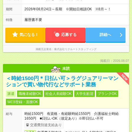
2026年08月24日～長期 ※開始日相談OK ※8月～！
期間
履歴書不要
特徴
気になる！
応募する
詳細へ
掲載元企業名
株式会社リクルートスタッフィング
掲載日：2026.08.07
未読
NEW
＜時給1500円＊日払い可＞ラグジュアリーマン
ションで買い物代行などサポート業務
派遣
職種未経験OK
社会人未経験OK
大学生歓迎
ブランクOK
WEB登録・面接OK
時給1500円 有資格・有経験時給1550円 介護福祉士時給
給与
1650円 ■日払いOK（規定あり）※即日払い不可
交通費別途支給あり