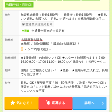
WEB登録・面接OK
無資格未経験：時給1350円～ 経験者：時給1450円～ ★日払
給与
い／週払い制度あり（月払いも選べます）※稼働開始時は手続き
完了次第のお支払いとなります。
交通費別途支給あり
交通費全額支給※規定有
交通費
大阪府東大阪市
勤務地
布施駅
/
鴻池新田駅
/
瓢箪山(大阪府)駅
/
…
＜シニア向け施設＞
★1日4時間～の時短シフトOK ★スタート時間選べます！ 7:00～
勤務時間
16:00 9:00～17:00 11:00～19:00 など 残業なし！ ※Wワークの
場合、他のお仕事と合わせ週40時間超の就業はご案内できませ
ん ※法令に基づき、週20時間以上勤務は社会保険への加入対象
開始日はご相談ください！ ★急募 ★職場が気に入れば、長期
期間
となります ※労働者派遣法（日雇い派遣の原則禁止）により、
でも働けます！
短時間・短期間の就業はご案内が難しい場合があります
日払いOK
/
履歴書不要
/
40～50代活躍中
/
副業・WワークOK
/
特徴
服装自由
/
シフト勤務
/
10名以上の大量募集
/
電話対応なし
/
パ
ソコンスキル不要
気になる！
応募する
詳細へ