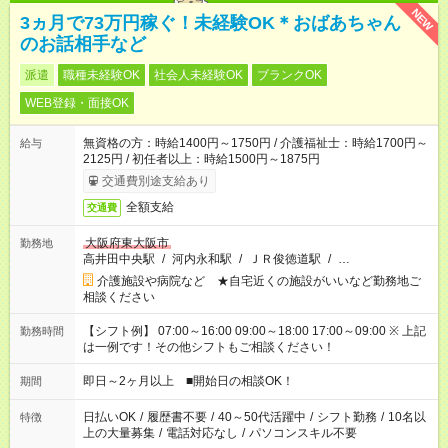
NEW
3ヵ月で73万円稼ぐ！未経験OK＊おばあちゃん
のお話相手など
派遣
職種未経験OK
社会人未経験OK
ブランクOK
WEB登録・面接OK
無資格の方：時給1400円～1750円 / 介護福祉士：時給1700円～
給与
2125円 / 初任者以上：時給1500円～1875円
交通費別途支給あり
全額支給
交通費
大阪府東大阪市
勤務地
高井田中央駅
/
河内永和駅
/
ＪＲ俊徳道駅
/
…
介護施設や病院など ★自宅近くの施設がいいなど勤務地ご
相談ください
【シフト例】 07:00～16:00 09:00～18:00 17:00～09:00 ※ 上記
勤務時間
は一例です！その他シフトもご相談ください！
即日～2ヶ月以上 ■開始日の相談OK！
期間
日払いOK
/
履歴書不要
/
40～50代活躍中
/
シフト勤務
/
10名以
特徴
上の大量募集
/
電話対応なし
/
パソコンスキル不要