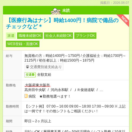
掲載日：2026.08.07
未読
NEW
【医療行為はナシ】時給1400円！病院で備品の
チェックなど＊
派遣
職種未経験OK
社会人未経験OK
ブランクOK
WEB登録・面接OK
無資格の方：時給1400円～1750円 / 介護福祉士：時給1700円～
給与
2125円 / 初任者以上：時給1500円～1875円
交通費別途支給あり
全額支給
交通費
大阪府東大阪市
勤務地
高井田中央駅
/
河内永和駅
/
ＪＲ俊徳道駅
/
…
病院 ★勤務地選べます！
【シフト例】 07:00～16:00 09:00～18:00 17:00～09:00 ※ 上記
勤務時間
は一例です！その他シフトもご相談ください！
即日～2ヶ月以上
期間
日払いOK
/
履歴書不要
/
40～50代活躍中
/
シフト勤務
/
10名以
特徴