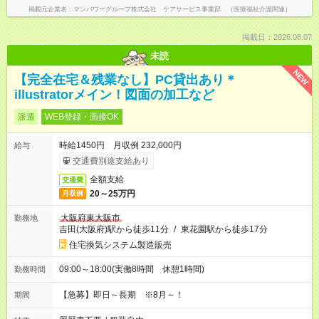
掲載元企業名
マンパワーグループ株式会社 ケアサービス事業部 （医療福祉介護関連）
掲載日：2026.08.07
未読
NEW
【完全在宅＆残業なし】PC貸出あり＊
illustratorメイン！図面の加工など
派遣
WEB登録・面接OK
時給1450円 月収例 232,000円
給与
交通費別途支給あり
全額支給
交通費
20～25万円
月収例
大阪府東大阪市
勤務地
吉田(大阪府)駅から徒歩11分
/
東花園駅から徒歩17分
住宅換気システム製造販売
09:00～18:00(実働8時間 休憩1時間)
勤務時間
【急募】即日～長期 ※8月～！
期間