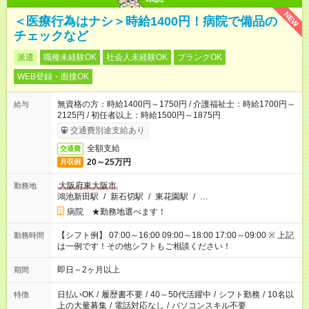
NEW
＜医療行為はナシ＞時給1400円！病院で備品の
チェックなど
派遣
職種未経験OK
社会人未経験OK
ブランクOK
WEB登録・面接OK
無資格の方：時給1400円～1750円 / 介護福祉士：時給1700円～
給与
2125円 / 初任者以上：時給1500円～1875円
交通費別途支給あり
全額支給
交通費
20～25万円
月収例
大阪府東大阪市
勤務地
鴻池新田駅
/
新石切駅
/
東花園駅
/
…
病院 ★勤務地選べます！
【シフト例】 07:00～16:00 09:00～18:00 17:00～09:00 ※ 上記
勤務時間
は一例です！その他シフトもご相談ください！
即日～2ヶ月以上
期間
日払いOK
/
履歴書不要
/
40～50代活躍中
/
シフト勤務
/
10名以
特徴
上の大量募集
/
電話対応なし
/
パソコンスキル不要