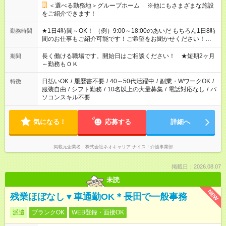
＜選べる勤務地＞グループホーム ※他にもさまざまな施設
をご紹介できます！
★1日4時間～OK！ （例）9:00～18:00のあいだ もちろん1日8時
勤務時間
間のお仕事もご紹介可能です！ご希望をお聞かせください！★家
庭の都合でお休みが必要な場合も遠慮なくご相談ください。 ※
週最低15時間以上の勤務が必要です
長く働ける職場です。開始日はご相談ください！ ★短期2ヶ月
期間
～勤務もＯＫ
日払いOK
/
履歴書不要
/
40～50代活躍中
/
副業・WワークOK
/
特徴
服装自由
/
シフト勤務
/
10名以上の大量募集
/
電話対応なし
/
パ
ソコンスキル不要
気になる！
応募する
詳細へ
掲載元企業名
株式会社ネオキャリア ナイス！介護事業部
掲載日：2026.08.07
未読
NEW
残業ほぼなし▼車通勤OK＊長田で一般事務
派遣
ブランクOK
WEB登録・面接OK