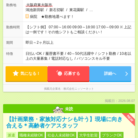
大阪府東大阪市
勤務地
鴻池新田駅
/
新石切駅
/
東花園駅
/
…
病院 ★勤務地選べます！
【シフト例】 07:00～16:00 09:00～18:00 17:00～09:00 ※ 上記
勤務時間
は一例です！その他シフトもご相談ください！
即日～2ヶ月以上
期間
日払いOK
/
履歴書不要
/
40～50代活躍中
/
シフト勤務
/
10名以
特徴
上の大量募集
/
電話対応なし
/
パソコンスキル不要
気になる！
応募する
詳細へ
掲載元企業名
株式会社ニッソーネット
掲載日：2026.08.07
未読
NEW
【計画業務・家族対応ナシも叶う】現場に向き
合える＊高齢者ケアスタッフ
派遣
職種未経験OK
社会人未経験OK
大学生歓迎
ブランクOK