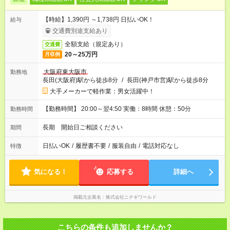
【時給】1,390円 ～1,738円 日払いOK！
給与
交通費別途支給あり
全額支給（規定あり）
交通費
20～25万円
月収例
大阪府東大阪市
勤務地
長田(大阪府)駅から徒歩8分
/
長田(神戸市営)駅から徒歩8分
大手メーカーで軽作業：男女活躍中！
【勤務時間】 20:00～翌4:50 実働：8時間 休憩：50分
勤務時間
長期 開始日ご相談ください
期間
日払いOK
/
履歴書不要
/
服装自由
/
電話対応なし
特徴
気になる！
応募する
詳細へ
掲載元企業名
株式会社ニチギワールド
こちらの条件も追加しませんか？