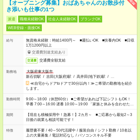
NEW
【オープニング募集】おばあちゃんのお散歩付
き添いも仕事の1つ
派遣
職種未経験OK
社会人未経験OK
ブランクOK
WEB登録・面接OK
無資格未経験：時給1400円～ ■週払いOK ■扶養内OK ■日収
給与
1万1200円以上
交通費別途支給あり
交通費全額支給
交通費
大阪府東大阪市
勤務地
新石切駅
/
吉田(大阪府)駅
/
高井田(地下鉄)駅
/
…
≪自宅からドアtoドアで30分以内！≫ご希望の勤務地を紹介
します。
9:00～18:00（休憩60分） ■ご希望があれば下記シフトもOK！
勤務時間
早番 7:00～16:00 遅番 10:00～19:00 「家族と休みを合わせた
い」 「余裕を持って夕飯の準備がしたい」 「できれば残業はし
たくない」 など、ご希望を教えてくださいね。 ※Wワーク希望
【現在も積極採用中！急募！】2カ月～ ■ご応募から最短2～3
期間
の方へ 今ご覧のお仕事で希望する勤務時間と、もう1つのお仕事
日後の就業も相談可能です！
の勤務時間。 合計で週40時間を超える場合は応募できません。
履歴書不要
/
40～50代活躍中
/
服装自由
/
シフト勤務
/
10名以
特徴
上の大量募集
/
電話対応なし
/
パソコンスキル不要