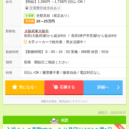
【時給】1,390円 ～1,738円 日払いOK！
給与
交通費別途支給あり
全額支給（規定あり）
交通費
20～25万円
月収例
大阪府東大阪市
勤務地
長田(大阪府)駅から徒歩8分
/
長田(神戸市営)駅から徒歩8分
大手メーカーで軽作業：男女活躍中！
【勤務時間】 8：00～16：50 実働：8時間 休憩：50分
勤務時間
長期 開始日ご相談ください
期間
日払いOK
/
履歴書不要
/
服装自由
/
電話対応なし
特徴
気になる！
応募する
詳細へ
掲載元企業名
株式会社ニチギワールド
掲載日：2026.08.07
未読
NEW