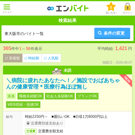
0
メニュー
気になる！
ログイン
検索結果
条件の変更
東大阪市のバイト一覧
365
1,421
件中
1
～
50
件表示
平均時給:
円
新着順
時給順
人気順
掲載日：2026.08.07
未読
NEW
＼病院に疲れたあなたへ！／施設でおばあちゃ
んの健康管理＊医療行為ほぼ無し
派遣
職種未経験OK
社会人未経験OK
ブランクOK
WEB登録・面接OK
時給2250円～ ■週払いOK ■日収1万8000円以上
給与
交通費別途支給あり
交通費全額支給
交通費