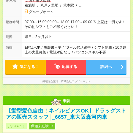
大阪府東大阪市
勤務地
布施駅
/
八戸ノ里駅
/
荒本駅
/
…
グループホーム
07:00～16:00 09:00～18:00 17:00～09:00 ※ 上記は一例です！
勤務時間
その他シフトもご相談ください！
即日～2ヶ月以上
期間
日払いOK
/
履歴書不要
/
40～50代活躍中
/
シフト勤務
/
10名以
特徴
上の大量募集
/
電話対応なし
/
パソコンスキル不要
気になる！
応募する
詳細へ
掲載元企業名
株式会社ニッソーネット
未読
【髪型髪色自由！ネイルピアスOK】ドラッグスト
アの販売スタッフ│_6657_東大阪森河内東
アルバイト
職種未経験OK