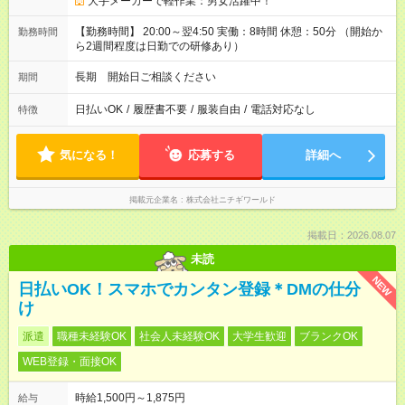
大手メーカーで軽作業：男女活躍中！
【勤務時間】 20:00～翌4:50 実働：8時間 休憩：50分 （開始か
勤務時間
ら2週間程度は日勤での研修あり）
長期 開始日ご相談ください
期間
日払いOK
/
履歴書不要
/
服装自由
/
電話対応なし
特徴
気になる！
応募する
詳細へ
掲載元企業名
株式会社ニチギワールド
掲載日：2026.08.07
未読
NEW
日払いOK！スマホでカンタン登録＊DMの仕分
け
派遣
職種未経験OK
社会人未経験OK
大学生歓迎
ブランクOK
WEB登録・面接OK
時給1,500円～1,875円
給与