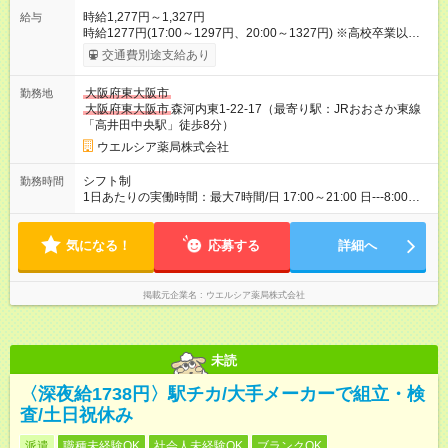
時給1,277円～1,327円
給与
時給1277円(17:00～1297円、20:00～1327円) ※高校卒業以上
昇格に応じて＋20～200円昇給あり （大学生は＋20円まで） ※
交通費別途支給あり
高校生は対象外 試用期間あり：入社日から3ヶ月間／本採用と待
遇は変わりません。 【試用期間】試用期間あり 試用期間の長
大阪府東大阪市
勤務地
さ：3ヶ月 雇用形態、給与は本採用時と同じです。
大阪府東大阪市
森河内東1-22-17（最寄り駅：JRおおさか東線
「高井田中央駅」徒歩8分）
ウエルシア薬局株式会社
シフト制
勤務時間
1日あたりの実働時間：最大7時間/日 17:00～21:00 日---8:00～
17:00 ☆週3日の勤務 17:00～21:00 日---12:00～21:00 ☆週3日の
勤務
気になる！
応募する
詳細へ
掲載元企業名
ウエルシア薬局株式会社
未読
〈深夜給1738円〉駅チカ/大手メーカーで組立・検
査/土日祝休み
派遣
職種未経験OK
社会人未経験OK
ブランクOK