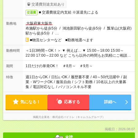
交通費別途支給あり
■ 交通費規定内支給 ※派遣先による
交通費
大阪府東大阪市
勤務地
布施駅から徒歩5分
/
鴻池新田駅から徒歩5分
/
瓢箪山(大阪府)
駅から徒歩5分
/
…
■物流センターなど ■勤務地選べます
＜1日3時間～OK！＞ ▼ 例えば… ▼ 15:00～18:00 15:00～
勤務時間
22:00 17:00～22:00 など こちら以外の時間もお気軽にご相談く
ださい！
1日だけの単発OK！ ＃8月～ ＃9月～
期間
週1日からOK
/
日払いOK
/
履歴書不要
/
40～50代活躍中
/
副
特徴
業・WワークOK
/
服装自由
/
シフト勤務
/
10名以上の大量募
集
/
電話対応なし
/
パソコンスキル不要
気になる！
応募する
詳細へ
掲載元企業名
株式会社バイトレ（キャムコムグループ）
掲載日：2026.08.07
未読