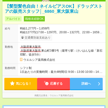
【髪型髪色自由！ネイルピアスOK】ドラッグスト
アの販売スタッフ│_6860_東大阪東山
アルバイト
職種未経験OK
時給1,277円～1,659円
給与
時給1277円(17:00～1297円、20:00～1327円、22:00～1659円)
※深夜割増含む ※高校卒業以上 昇格に応じて＋20～200円昇給
交通費別途支給あり
あり （大学生は＋20円まで） ※高校生は対象外 試用期間あり：
入社日から3ヶ月間／本採用と待遇は変わりません。 【試用期
大阪府東大阪市
勤務地
間】試用期間あり 試用期間の長さ：3ヶ月 雇用形態、給与は本
大阪府東大阪市
東山町3番5号（最寄り駅：けいはんな線「新石
採用時と同じです。
切駅」徒歩5分）
ウエルシア薬局株式会社
シフト制
勤務時間
1日あたりの実働時間：最大4時間/日 9:00～13:00 10:00～14:00
☆勤務日数・曜日応相談 17:00～21:00 土---21:00～24:15 ☆勤務
日数・曜日応相談
気になる！
応募する
詳細へ
掲載元企業名
ウエルシア薬局株式会社