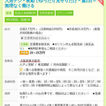
入浴ナシ＊夜勤でゆったり見守りだけ＊週1日～
無理なく働ける
派遣
社会人未経験OK
大学生歓迎
ブランクOK
WEB登録・面接OK
日収2.7万円～（日勤時給1550円） ■月収例21.6万円～（夜勤
給与
月8回勤務の場合）
交通費別途支給あり
交通費全額支給 ■ガソリン代も全額支給（規定あ
交通費
り） ■無料駐車場もご相談ください
20～25万円
月収例
大阪府東大阪市
勤務地
八戸ノ里駅
/
東花園駅
/
河内花園駅
/
…
＜選べる勤務地＞介護施設や病院 ※ご自宅の近くなど、お
好きな場所を選べます！
＜例＞ 夜勤（例） 16：00～翌9：00 16：30～翌9：30 17：00
勤務時間
～翌10：00 ※勤務時間は施設によって異なります 「土日祝は休
みたい」 「しっかり稼ぎたい」 「もう少し遅い時間から始めた
い」など ご希望にあったお仕事をご案内いたします。 ※未経験
短期2ヵ月～のお仕事です。開始日はご相談ください！ ★急募
期間
の方の場合は1～2ヶ月間は日中での仕事を経験いただき、 お
です！
仕事に慣れてからの夜勤になります。 ★家庭の都合でお休みが
必要な場合も遠慮なくご相談ください。
週1日からOK
/
日払いOK
/
履歴書不要
/
40～50代活躍中
/
副
特徴