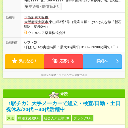
時給1277円(17:00～1297円)※研修期間3ヶ月以降、社内試験に
よる更新判定あり 社内試験合格後、時給＋50～100円の昇給あ
交通費別途支給あり
り （大学生は＋20円） 試用期間あり：入社日から3ヶ月間／本
採用と待遇は変わりません。 【試用期間】試用期間あり 試用期
大阪府東大阪市
勤務地
間の長さ：3ヶ月 雇用形態、給与は本採用時と同じです。
大阪府東大阪市
東山町3番5号（最寄り駅：けいはんな線「新石
切駅」徒歩5分）
ウエルシア薬局株式会社
シフト制
勤務時間
1日あたりの実働時間：最大8時間/日 9:30～20:00の間で1日8時
間の勤務 ☆週4～5日の勤務 ※勤務曜日応相談 ☆未経験・無資格
可
気になる！
応募する
詳細へ
掲載元企業名
ウエルシア薬局株式会社
未読
〈駅チカ〉大手メーカーで組立・検査/日勤・土日
祝休み/20代～40代活躍中
派遣
職種未経験OK
社会人未経験OK
ブランクOK