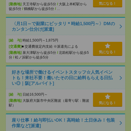
気になる！
[勤務地]
天王寺駅から徒歩5分
/
大阪上本町駅から
徒歩5分
/
鶴橋駅から徒歩5分
/
…
〈月1日～で副業にピッタリ＊時給1,500円～〉DMの
カンタン仕分け[派遣]
[給 与]
時給1,500円～1,875円
[交通費]
■ 交通費規定内支給 ※派遣先による
気になる！
[勤務地]
泉大津駅から徒歩5分
/
北助松駅から徒歩5
分
/
松ノ浜駅から徒歩5分
好きな場所で働けるイベントスタッフ☆人気イベン
トも！来社不要！働いたその日に給料もらえる日払
い◎｜阪[アルバイト]
[給 与]
日給16,500円～
[勤務地]
大阪府大阪市中央区難波（最寄り駅：難波
気になる！
駅）
座り仕事！給与即払いOK！高時給！土日休み！包装
作業など[派遣]