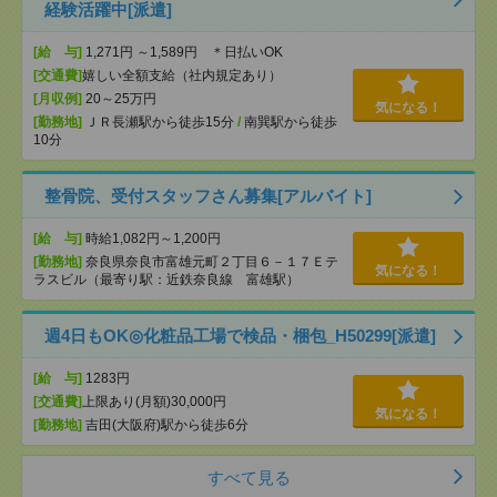
経験活躍中[派遣]
[給 与]
1,271円 ～1,589円 ＊日払いOK
[交通費]
嬉しい全額支給（社内規定あり）
[月収例]
20～25万円
気になる！
[勤務地]
ＪＲ長瀬駅から徒歩15分
/
南巽駅から徒歩
10分
整骨院、受付スタッフさん募集[アルバイト]
[給 与]
時給1,082円～1,200円
[勤務地]
奈良県奈良市富雄元町２丁目６－１７Ｅテ
気になる！
ラスビル（最寄り駅：近鉄奈良線 富雄駅）
週4日もOK◎化粧品工場で検品・梱包_H50299[派遣]
[給 与]
1283円
[交通費]
上限あり(月額)30,000円
気になる！
[勤務地]
吉田(大阪府)駅から徒歩6分
すべて見る