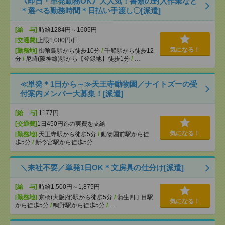
《即日・単発勤務OK》大人気！書類の封入作業など
＊選べる勤務時間＊日払い手渡し〇[派遣]
[給 与]
時給1284円～1605円
[交通費]
上限1,000円/日
気になる！
[勤務地]
御幣島駅から徒歩10分
/
千船駅から徒歩12
分
/
尼崎(阪神線)駅から【登録地】徒歩1分
/
…
≪単発＊1日から～≫天王寺動物園／ナイトズーの受
付案内メンバー大募集！[派遣]
[給 与]
1177円
[交通費]
1日450円迄の実費を支給
気になる！
[勤務地]
天王寺駅から徒歩5分
/
動物園前駅から徒
歩5分
/
新今宮駅から徒歩5分
＼来社不要／単発1日OK＊文房具の仕分け[派遣]
[給 与]
時給1,500円～1,875円
[勤務地]
京橋(大阪府)駅から徒歩5分
/
蒲生四丁目駅
気になる！
から徒歩5分
/
鴫野駅から徒歩5分
/
…