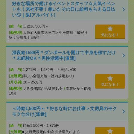
好きな場所で働けるイベントスタッフ☆人気イベン
トも！来社不要！働いたその日に給料もらえる日払
い◎｜阪[アルバイト]
[給 与]
日給16,500円～
[勤務地]
大阪府大阪市天王寺区生玉前町（最寄り
気になる！
駅：谷町九丁目駅）
深夜給1589円＊ダンボールを開けて中身を移すだけ
＊未経験OK＊男性活躍中[派遣]
[給 与]
1,271円 ～1,589円 ＊日払いOK
[交通費]
嬉しい全額支給（社内規定あり）
[月収例]
20～25万円
気になる！
[勤務地]
ＪＲ長瀬駅から徒歩15分
/
南巽駅から徒歩
10分
＜時給1,500円～＊好きな時にお仕事＞文房具のモク
モク仕分け[派遣]
[給 与]
時給1,500円～1,875円
[交通費]
■ 交通費規定内支給 ※派遣先による