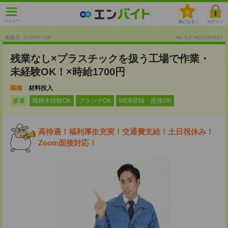
0
メニュー
気になる！
ログイン
掲載日 :2026
/
07
/
30
No.SJCW20260407
残業なし×プラスチックを扱う工場で作業・
未経験OK！×時給1700円
職種：
材料投入
派遣
職種未経験OK
ブランクOK
WEB登録・面接OK
高待遇！福利厚生充実！交通費支給！土日祝休み！
Zoom面接対応！