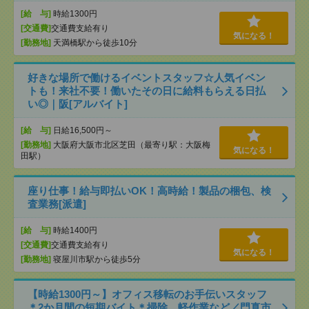
[給 与]
時給1300円
[交通費]
交通費支給有り
気になる！
[勤務地]
天満橋駅から徒歩10分
好きな場所で働けるイベントスタッフ☆人気イベン
トも！来社不要！働いたその日に給料もらえる日払
い◎｜阪[アルバイト]
[給 与]
日給16,500円～
[勤務地]
大阪府大阪市北区芝田（最寄り駅：大阪梅
気になる！
田駅）
座り仕事！給与即払いOK！高時給！製品の梱包、検
査業務[派遣]
[給 与]
時給1400円
[交通費]
交通費支給有り
気になる！
[勤務地]
寝屋川市駅から徒歩5分
【時給1300円～】オフィス移転のお手伝いスタッフ
＊2か月間の短期バイト＊掃除、軽作業など／門真市