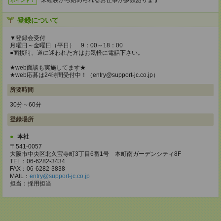
未経験から始められるお仕事が多数あります
ポイント！
登録について
▼登録会受付
月曜日～金曜日（平日） 9：00～18：00
●面接時、道に迷われた方はお気軽に電話下さい。
★web面談も実施してます★
★web応募は24時間受付中！（entry@support-jc.co.jp）
所要時間
30分～60分
登録場所
本社
〒541-0057
大阪市中央区北久宝寺町3丁目6番1号 本町南ガーデンシティ8F
TEL：06-6282-3434
FAX：06-6282-3838
MAIL：
entry@support-jc.co.jp
担当：採用担当