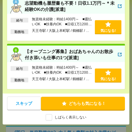
志望動機も履歴書も不要！日収1.1万円～＊未
経験OKの介護[派遣]
[給 与]
無資格未経験：時給1400円～ ■週払い
OK ■扶養内OK ■日収1万1200円以上
無資格未経験：時給1400円～ ■週払
[交通費]
交通費全額支給
給与
気になる！
いOK ■扶養内OK ■日収1万1200円
[勤務地]
天王寺駅
/
大阪上本町駅
/
鶴橋駅
/
…
以上
天王寺駅 / 大阪上本町駅 / 鶴橋駅 / …
気になる!
勤務地
【オープニング募集】おばあちゃんのお散歩付き添
いも仕事の1つ[派遣]
【オープニング募集】おばあちゃんのお散歩
付き添いも仕事の1つ[派遣]
[給 与]
無資格未経験：時給1400円～ ■週払い
OK ■扶養内OK ■日収1万1200円以上
無資格未経験：時給1400円～ ■週払
[交通費]
交通費全額支給
給与
気になる！
いOK ■扶養内OK ■日収1万1200円
[勤務地]
天王寺駅
/
大阪上本町駅
/
鶴橋駅
/
…
以上
天王寺駅 / 大阪上本町駅 / 鶴橋駅 / …
気になる!
勤務地
〈PC入力できればOK〉模試結果もくもく入力＃服
装ネイル自由＃短時間OK＃日払[派遣]
スキップ
どちらも気になる！
[給 与]
時給1600円
[勤務地]
西梅田駅から徒歩3分
/
大阪梅田(阪神線)駅
気になる！
しばらく表示しない
から徒歩4分
/
大阪駅から徒歩4分
/
…