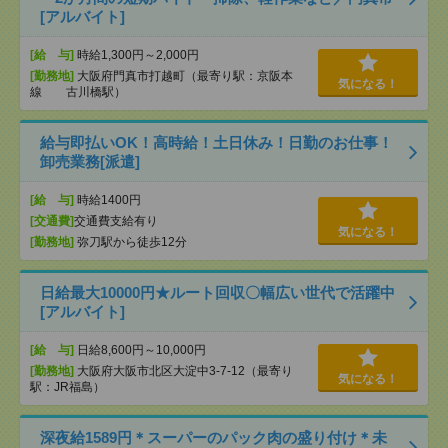
[アルバイト]
[給 与]
時給1,300円～2,000円
[勤務地]
大阪府門真市打越町（最寄り駅：京阪本
気になる！
線 古川橋駅）
給与即払いOK！高時給！土日休み！日勤のお仕事！
卸売業務[派遣]
[給 与]
時給1400円
[交通費]
交通費支給有り
気になる！
[勤務地]
弥刀駅から徒歩12分
日給最大10000円★ルート回収〇幅広い世代で活躍中
[アルバイト]
[給 与]
日給8,600円～10,000円
[勤務地]
大阪府大阪市北区大淀中3-7-12（最寄り
気になる！
駅：JR福島）
深夜給1589円＊スーパーのパック肉の盛り付け＊未