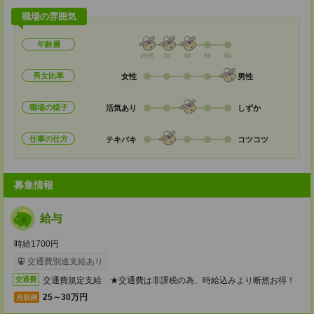
職場の雰囲気
年齢層
20代
30
40
50
60
男女比率
女性
男性
職場の様子
活気あり
しずか
仕事の仕方
テキパキ
コツコツ
募集情報
給与
時給1700円
交通費別途支給あり
交通費規定支給 ★交通費は非課税の為、時給込みより断然お得！
交通費
25～30万円
月収例