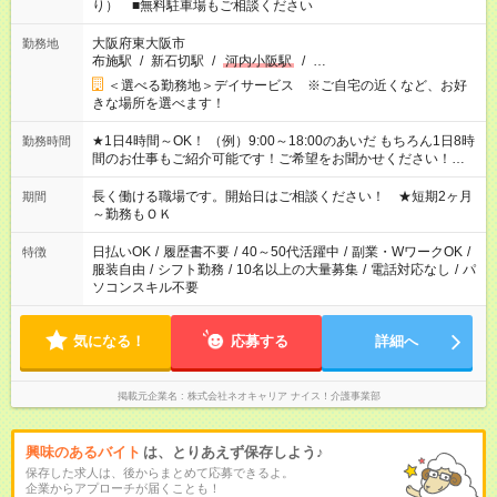
り） ■無料駐車場もご相談ください
大阪府東大阪市
勤務地
布施駅
/
新石切駅
/
河内小阪駅
/
…
＜選べる勤務地＞デイサービス ※ご自宅の近くなど、お好
きな場所を選べます！
★1日4時間～OK！ （例）9:00～18:00のあいだ もちろん1日8時
勤務時間
間のお仕事もご紹介可能です！ご希望をお聞かせください！★家
庭の都合でお休みが必要な場合も遠慮なくご相談ください。 ※
週最低15時間以上の勤務が必要です
長く働ける職場です。開始日はご相談ください！ ★短期2ヶ月
期間
～勤務もＯＫ
日払いOK
/
履歴書不要
/
40～50代活躍中
/
副業・WワークOK
/
特徴
服装自由
/
シフト勤務
/
10名以上の大量募集
/
電話対応なし
/
パ
ソコンスキル不要
気になる！
応募する
詳細へ
掲載元企業名
株式会社ネオキャリア ナイス！介護事業部
興味のあるバイト
は、とりあえず保存しよう♪
保存した求人は、後からまとめて応募できるよ。
企業からアプローチが届くことも！