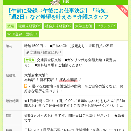
未読
NEW
【午前に登録⇒午後にお仕事決定】「時短」
「週2日」など希望を叶える＊介護スタッフ
派遣
職種未経験OK
社会人未経験OK
大学生歓迎
ブランクOK
WEB登録・面接OK
時給1500円～ ■日払いOK（規定あり）※即日払い不可
給与
交通費別途支給あり
交通費全額支給 ■ガソリン代も全額支給（規定あ
交通費
り） ■無料駐車場もご相談ください
大阪府東大阪市
勤務地
布施駅
/
新石切駅
/
河内小阪駅
/
…
＜選べる勤務地＞介護施設や病院 ※ご自宅の近くなど、お
好きな場所を選べます！
★1日4時間～OK！ （例）9:00～18:00のあいだ もちろん1日8時
勤務時間
間のお仕事もご紹介可能です！ご希望をお聞かせください！ ※
週最低15時間以上の勤務が必要です
短期2ヵ月～のお仕事です。開始日はご相談ください！ ★急募
期間
です！
日払いOK
/
履歴書不要
/
40～50代活躍中
/
副業・WワークOK
/
特徴