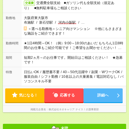
交通費全額支給 ■ガソリン代も全額支給（規定あ
交通費
り） ■無料駐車場もご相談ください
大阪府東大阪市
勤務地
布施駅
/
新石切駅
/
河内小阪駅
/
…
＜選べる勤務地＞シニア向けマンション ※他にもさまざま
な施設をご紹介できます！
★1日4時間～OK！ （例）9:00～18:00のあいだ もちろん1日8時
勤務時間
間のお仕事もご紹介可能です！ご希望をお聞かせください！ ★
家庭の都合でお休みが必要な場合も遠慮なくご相談ください。
※週最低15時間以上の勤務が必要です
短期2ヵ月～のお仕事です。開始日はご相談ください！ ★急募
期間
です！
日払いOK
/
履歴書不要
/
40～50代活躍中
/
副業・WワークOK
/
特徴
服装自由
/
シフト勤務
/
10名以上の大量募集
/
電話対応なし
/
パ
ソコンスキル不要
気になる！
応募する
詳細へ
掲載元企業名
株式会社ネオキャリア ナイス！介護事業部
未読