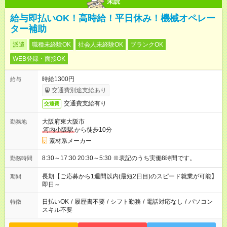
未読
給与即払いOK！高時給！平日休み！機械オペレー
ター補助
派遣
職種未経験OK
社会人未経験OK
ブランクOK
WEB登録・面接OK
時給1300円
給与
交通費別途支給あり
交通費支給有り
交通費
大阪府東大阪市
勤務地
河内小阪駅
から徒歩10分
素材系メーカー
8:30～17:30 20:30～5:30 ※表記のうち実働8時間です。
勤務時間
長期【ご応募から1週間以内(最短2日目)のスピード就業が可能】
期間
即日～
日払いOK
/
履歴書不要
/
シフト勤務
/
電話対応なし
/
パソコン
特徴
スキル不要