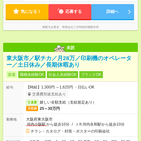
定に沿ってシフトを作成いたします
気になる！
応募する
詳細へ
掲載元企業名
有限会社三洋特殊鋲螺製作所
未読
東大阪市／駅チカ／月28万／印刷機のオペレータ
ー／土日休み／長期休暇あり
派遣
職種未経験OK
社会人未経験OK
ブランクOK
【時給】1,300円 ～1,625円 ・日払いOK
給与
交通費別途支給あり
嬉しい全額支給（支給規定あり）
交通費
25～30万円
月収例
大阪府東大阪市
勤務地
河内小阪駅
から徒歩10分
/
ＪＲ河内永和駅から徒歩10分
チラシ・カタログ・封筒・ポスターの印刷会社