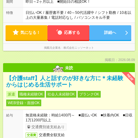
即日～2ヶ月以上 ■開始日の相談OK！
期間
日払いOK
/
履歴書不要
/
40～50代活躍中
/
シフト勤務
/
10名以
特徴
上の大量募集
/
電話対応なし
/
パソコンスキル不要
気になる！
応募する
詳細へ
掲載元企業名
株式会社ニッソーネット
掲載日：2026.08.09
未読
NEW
【介護staff】人と話すのが好きな方に＊未経験
からはじめる生活サポート
派遣
職種未経験OK
社会人未経験OK
ブランクOK
WEB登録・面接OK
無資格未経験：時給1400円～ ■週払いOK ■扶養内OK ■日収
給与
1万1200円以上
交通費別途支給あり
交通費全額支給
交通費