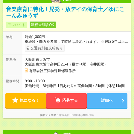
音楽療育に特化！児発・放デイの保育士／ゆにこ
ーんみゅうず
アルバイト
職種未経験OK
時給1,300円～
給与
※経験・能力を考慮して時給は決定されます。 ※経験5年以上の
場合、経験10年以上の場合、時給増額いたします。 【試用期
交通費別途支給あり
間】試用期間あり 試用期間の長さ：6ヶ月 雇用形態、給与は本
採用時と同じです。
大阪府東大阪市
勤務地
大阪府東大阪市高井田21-4（最寄り駅：高井田駅）
有限会社三洋特殊鋲螺製作所
9:00～18:00
勤務時間
実働時間：8時間/日 1日あたりの実働時間：8時間（休憩1時間）
・9:00～18:00
気になる！
応募する
詳細へ
掲載元企業名
有限会社三洋特殊鋲螺製作所