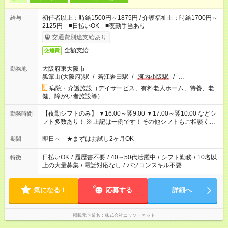
初任者以上：時給1500円～1875円 / 介護福祉士：時給1700円～
給与
2125円 ■日払いOK ■夜勤手当あり
交通費別途支給あり
全額支給
交通費
大阪府東大阪市
勤務地
瓢箪山(大阪府)駅
/
若江岩田駅
/
河内小阪駅
/
…
病院・介護施設（デイサービス、有料老人ホーム、特養、老
健、障がい者施設等）
【夜勤シフトのみ】 ▼16:00～翌9:00 ▼17:00～翌10:00 などシ
勤務時間
フト多数あり！ ※ 上記は一例です！その他シフトもご相談くだ
さい！
即日～ ★まずはお試し2ヶ月OK
期間
日払いOK
/
履歴書不要
/
40～50代活躍中
/
シフト勤務
/
10名以
特徴
上の大量募集
/
電話対応なし
/
パソコンスキル不要
気になる！
応募する
詳細へ
掲載元企業名
株式会社ニッソーネット