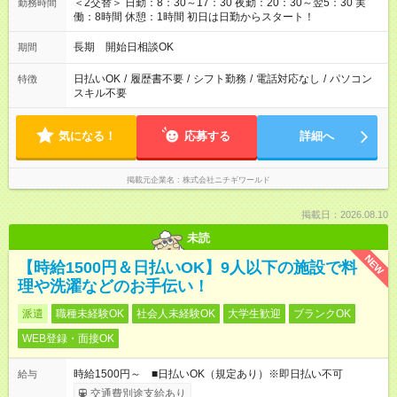
＜2交替＞ 日勤：8：30～17：30 夜勤：20：30～翌5：30 実
勤務時間
働：8時間 休憩：1時間 初日は日勤からスタート！
長期 開始日相談OK
期間
日払いOK
/
履歴書不要
/
シフト勤務
/
電話対応なし
/
パソコン
特徴
スキル不要
気になる！
応募する
詳細へ
掲載元企業名
株式会社ニチギワールド
掲載日：2026.08.10
未読
NEW
【時給1500円＆日払いOK】9人以下の施設で料
理や洗濯などのお手伝い！
派遣
職種未経験OK
社会人未経験OK
大学生歓迎
ブランクOK
WEB登録・面接OK
時給1500円～ ■日払いOK（規定あり）※即日払い不可
給与
交通費別途支給あり