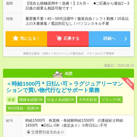
たくない」 など、ご希望を教えてくださいね。 ※Wワーク希望
【現在も積極採用中！急募！】2カ月～ ■ご応募から最短2～3
期間
の方へ 今ご覧のお仕事で希望する勤務時間と、もう1つのお仕事
日後の就業も相談可能です！
の勤務時間。 合計で週40時間を超える場合は応募できません。
履歴書不要
/
40～50代活躍中
/
服装自由
/
シフト勤務
/
10名以
特徴
上の大量募集
/
電話対応なし
/
パソコンスキル不要
気になる！
応募する
詳細へ
掲載元企業名
日研トータルソーシング株式会社 メディカルケア事業部
掲載日：2026.08.10
未読
NEW
＜時給1500円＊日払い可＞ラグジュアリーマン
ションで買い物代行などサポート業務
派遣
職種未経験OK
社会人未経験OK
大学生歓迎
ブランクOK
WEB登録・面接OK
時給1500円 有資格・有経験時給1550円 介護福祉士時給
給与
1650円 ■日払いOK（規定あり）※即日払い不可
交通費別途支給あり