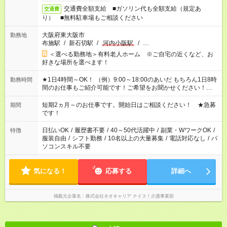
交通費全額支給 ■ガソリン代も全額支給（規定あ
交通費
り） ■無料駐車場もご相談ください
大阪府東大阪市
勤務地
布施駅
/
新石切駅
/
河内小阪駅
/
…
＜選べる勤務地＞有料老人ホーム ※ご自宅の近くなど、お
好きな場所を選べます！
★1日4時間～OK！ （例）9:00～18:00のあいだ もちろん1日8時
勤務時間
間のお仕事もご紹介可能です！ご希望をお聞かせください！★家
庭の都合でお休みが必要な場合も遠慮なくご相談ください。 ※
週最低15時間以上の勤務が必要です
短期2ヵ月～のお仕事です。開始日はご相談ください！ ★急募
期間
です！
日払いOK
/
履歴書不要
/
40～50代活躍中
/
副業・WワークOK
/
特徴
服装自由
/
シフト勤務
/
10名以上の大量募集
/
電話対応なし
/
パ
ソコンスキル不要
気になる！
応募する
詳細へ
掲載元企業名
株式会社ネオキャリア ナイス！介護事業部