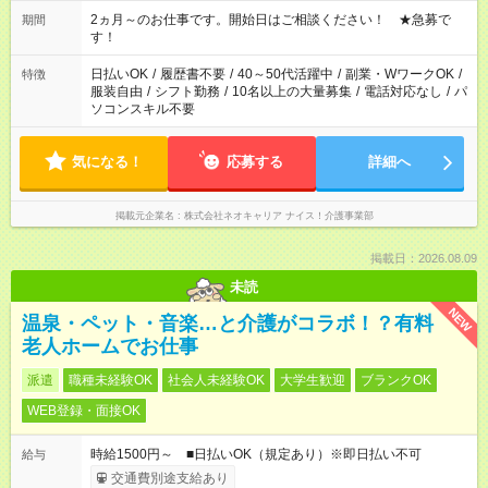
～16:00（実働5時間／休憩1時間） ・7：00～12:00（実働5時間
／休憩なし） ・12:00～17:00（実働5時間／休憩1時間） など ※
2ヵ月～のお仕事です。開始日はご相談ください！ ★急募で
期間
シフト制／上記は一例です。 ご希望をお聞かせください。
す！
日払いOK
/
履歴書不要
/
40～50代活躍中
/
副業・WワークOK
/
特徴
服装自由
/
シフト勤務
/
10名以上の大量募集
/
電話対応なし
/
パ
ソコンスキル不要
気になる！
応募する
詳細へ
掲載元企業名
株式会社ネオキャリア ナイス！介護事業部
掲載日：2026.08.09
未読
NEW
温泉・ペット・音楽…と介護がコラボ！？有料
老人ホームでお仕事
派遣
職種未経験OK
社会人未経験OK
大学生歓迎
ブランクOK
WEB登録・面接OK
時給1500円～ ■日払いOK（規定あり）※即日払い不可
給与
交通費別途支給あり