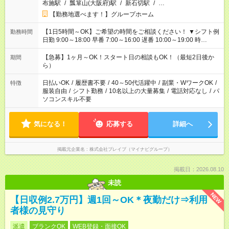
布施駅
/
瓢箪山(大阪府)駅
/
新石切駅
/
…
【勤務地選べます！】グループホーム
【1日5時間～OK】ご希望の時間をご相談ください！ ▼シフト例
勤務時間
日勤 9:00～18:00 早番 7:00～16:00 遅番 10:00～19:00 時
短 10:00～15:00 上記はあくまで一例です。 「夕方までには帰宅
しておきたい」 「朝はゆっくりのスタートがいい」 「お昼の時
【急募】1ヶ月～OK！スタート日の相談もOK！（最短2日後か
期間
間を有効に使いたい」 など、ご希望があれば教えてください
ら）
ね。
日払いOK
/
履歴書不要
/
40～50代活躍中
/
副業・WワークOK
/
特徴
服装自由
/
シフト勤務
/
10名以上の大量募集
/
電話対応なし
/
パ
ソコンスキル不要
気になる！
応募する
詳細へ
掲載元企業名
株式会社ブレイブ（マイナビグループ）
掲載日：2026.08.10
未読
NEW
【日収例2.7万円】週1回～OK＊夜勤だけ⇒利用
者様の見守り
派遣
ブランクOK
WEB登録・面接OK