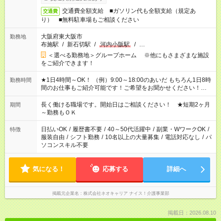
交通費全額支給 ■ガソリン代も全額支給（規定あ
交通費
り） ■無料駐車場もご相談ください
大阪府東大阪市
勤務地
布施駅
/
新石切駅
/
河内小阪駅
/
…
＜選べる勤務地＞グループホーム ※他にもさまざまな施設
をご紹介できます！
★1日4時間～OK！ （例）9:00～18:00のあいだ もちろん1日8時
勤務時間
間のお仕事もご紹介可能です！ご希望をお聞かせください！★家
庭の都合でお休みが必要な場合も遠慮なくご相談ください。 ※
週最低15時間以上の勤務が必要です
長く働ける職場です。開始日はご相談ください！ ★短期2ヶ月
期間
～勤務もＯＫ
日払いOK
/
履歴書不要
/
40～50代活躍中
/
副業・WワークOK
/
特徴
服装自由
/
シフト勤務
/
10名以上の大量募集
/
電話対応なし
/
パ
ソコンスキル不要
気になる！
応募する
詳細へ
掲載元企業名
株式会社ネオキャリア ナイス！介護事業部
掲載日：2026.08.10