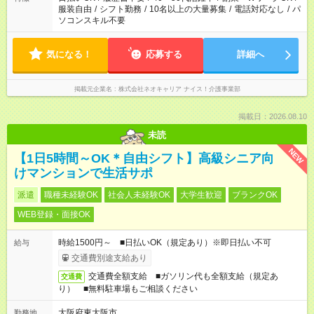
服装自由
/
シフト勤務
/
10名以上の大量募集
/
電話対応なし
/
パ
ソコンスキル不要
気になる！
応募する
詳細へ
掲載元企業名
株式会社ネオキャリア ナイス！介護事業部
掲載日：2026.08.10
未読
NEW
【1日5時間～OK＊自由シフト】高級シニア向
けマンションで生活サポ
派遣
職種未経験OK
社会人未経験OK
大学生歓迎
ブランクOK
WEB登録・面接OK
時給1500円～ ■日払いOK（規定あり）※即日払い不可
給与
交通費別途支給あり
交通費全額支給 ■ガソリン代も全額支給（規定あ
交通費
り） ■無料駐車場もご相談ください
大阪府東大阪市
勤務地