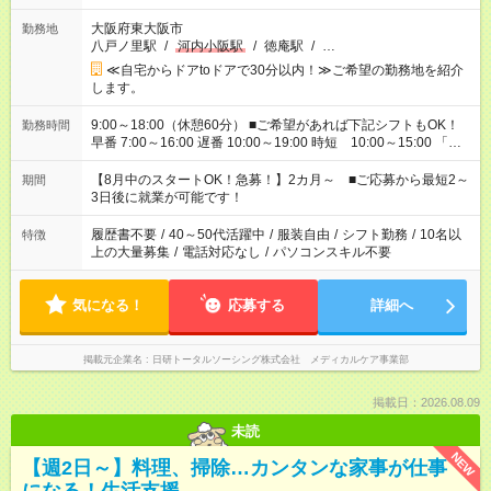
大阪府東大阪市
勤務地
八戸ノ里駅
/
河内小阪駅
/
徳庵駅
/
…
≪自宅からドアtoドアで30分以内！≫ご希望の勤務地を紹介
します。
9:00～18:00（休憩60分） ■ご希望があれば下記シフトもOK！
勤務時間
早番 7:00～16:00 遅番 10:00～19:00 時短 10:00～15:00 「家
族と休みを合わせたい」 「余裕を持って夕飯の準備がしたい」
「できれば残業はしたくない」 など、ご希望を教えてください
【8月中のスタートOK！急募！】2カ月～ ■ご応募から最短2～
期間
ね。 ※Wワーク希望の方へ 今ご覧のお仕事で希望する勤務時間
3日後に就業が可能です！
と、もう1つのお仕事の勤務時間。 合計で週40時間を超える場
合は応募できません。
履歴書不要
/
40～50代活躍中
/
服装自由
/
シフト勤務
/
10名以
特徴
上の大量募集
/
電話対応なし
/
パソコンスキル不要
気になる！
応募する
詳細へ
掲載元企業名
日研トータルソーシング株式会社 メディカルケア事業部
掲載日：2026.08.09
未読
NEW
【週2日～】料理、掃除…カンタンな家事が仕事