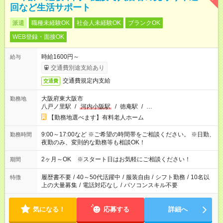
回など生活サポート
派遣
職種未経験OK
社会人未経験OK
ブランクOK
WEB登録・面接OK
時給1600円～
給与
交通費別途支給あり
交通費規定内支給
交通費
大阪府東大阪市
勤務地
八戸ノ里駅
/
河内小阪駅
/
徳庵駅
/
…
【勤務地選べます】有料老人ホーム
9:00～17:00など ※ご希望の時間帯をご相談ください。 ※日勤、
勤務時間
夜勤のみ、変則的な勤務等も相談OK！
2ヶ月～OK ※スタート日はお気軽にご相談ください！
期間
履歴書不要
/
40～50代活躍中
/
服装自由
/
シフト勤務
/
10名以
特徴
上の大量募集
/
電話対応なし
/
パソコンスキル不要
気になる！
応募する
詳細へ