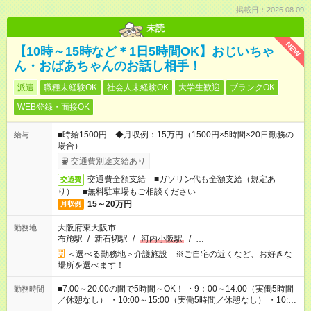
掲載日：2026.08.09
未読
NEW
【10時～15時など＊1日5時間OK】おじいちゃ
ん・おばあちゃんのお話し相手！
派遣
職種未経験OK
社会人未経験OK
大学生歓迎
ブランクOK
WEB登録・面接OK
■時給1500円 ◆月収例：15万円（1500円×5時間×20日勤務の
給与
場合）
交通費別途支給あり
交通費全額支給 ■ガソリン代も全額支給（規定あ
交通費
り） ■無料駐車場もご相談ください
15～20万円
月収例
大阪府東大阪市
勤務地
布施駅
/
新石切駅
/
河内小阪駅
/
…
＜選べる勤務地＞介護施設 ※ご自宅の近くなど、お好きな
場所を選べます！
■7:00～20:00の間で5時間～OK！ ・9：00～14:00（実働5時間
勤務時間
／休憩なし） ・10:00～15:00（実働5時間／休憩なし） ・10:00