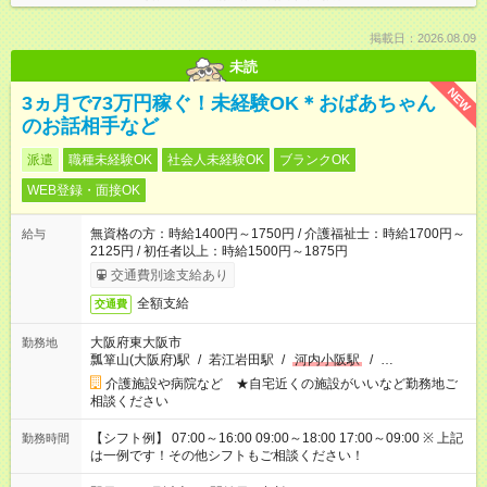
掲載日：2026.08.09
未読
NEW
3ヵ月で73万円稼ぐ！未経験OK＊おばあちゃん
のお話相手など
派遣
職種未経験OK
社会人未経験OK
ブランクOK
WEB登録・面接OK
無資格の方：時給1400円～1750円 / 介護福祉士：時給1700円～
給与
2125円 / 初任者以上：時給1500円～1875円
交通費別途支給あり
全額支給
交通費
大阪府東大阪市
勤務地
瓢箪山(大阪府)駅
/
若江岩田駅
/
河内小阪駅
/
…
介護施設や病院など ★自宅近くの施設がいいなど勤務地ご
相談ください
【シフト例】 07:00～16:00 09:00～18:00 17:00～09:00 ※ 上記
勤務時間
は一例です！その他シフトもご相談ください！