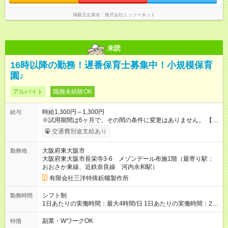
掲載元企業名
株式会社ニッソーネット
未読
16時以降の勤務！遅番保育士募集中！小規模保育
園♪
アルバイト
職種未経験OK
時給1,300円～1,300円
給与
※試用期間は6ヶ月で、その間の条件に変更はありません。 【試
用期間】試用期間あり 試用期間の長さ：6ヶ月 雇用形態、給与
交通費別途支給あり
は本採用時と同じです。
大阪府東大阪市
勤務地
大阪府東大阪市長栄寺3-6 メゾンデール布施1階（最寄り駅：
おおさか東線、近鉄奈良線 河内永和駅）
有限会社三洋特殊鋲螺製作所
シフト制
勤務時間
1日あたりの実働時間：最大4時間/日 1日あたりの実働時間：2～
4時間 シフト例 (令和7年度の状況) ・16時00分～18時00分 ・16
時00分～18時30分 ・16時00分～19時00分 など 園児の利用予
副業・WワークOK
特徴