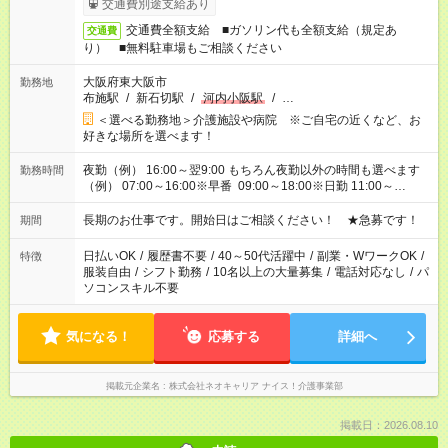
交通費別途支給あり
交通費全額支給 ■ガソリン代も全額支給（規定あ
交通費
り） ■無料駐車場もご相談ください
大阪府東大阪市
勤務地
布施駅
/
新石切駅
/
河内小阪駅
/
…
＜選べる勤務地＞介護施設や病院 ※ご自宅の近くなど、お
好きな場所を選べます！
夜勤（例） 16:00～翌9:00 もちろん夜勤以外の時間も選べます
勤務時間
（例） 07:00～16:00※早番 09:00～18:00※日勤 11:00～
20:00※遅番 ※時間は、固定・選べる施設もあるので、ご希望が
あれば調整できます！ ※シフト制。勤務地により実働時間が異
長期のお仕事です。開始日はご相談ください！ ★急募です！
期間
なります。★家庭の都合でお休みが必要な場合も遠慮なくご相談
ください。
日払いOK
/
履歴書不要
/
40～50代活躍中
/
副業・WワークOK
/
特徴
服装自由
/
シフト勤務
/
10名以上の大量募集
/
電話対応なし
/
パ
ソコンスキル不要
気になる！
応募する
詳細へ
掲載元企業名
株式会社ネオキャリア ナイス！介護事業部
掲載日：2026.08.10