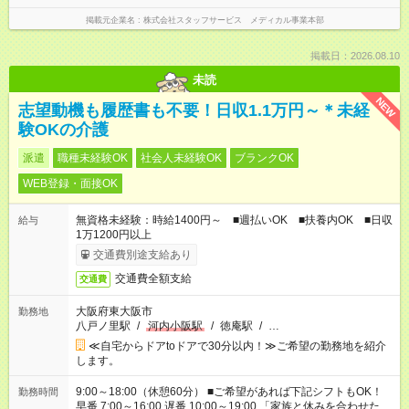
掲載元企業名
株式会社スタッフサービス メディカル事業本部
掲載日：2026.08.10
未読
NEW
志望動機も履歴書も不要！日収1.1万円～＊未経
験OKの介護
派遣
職種未経験OK
社会人未経験OK
ブランクOK
WEB登録・面接OK
無資格未経験：時給1400円～ ■週払いOK ■扶養内OK ■日収
給与
1万1200円以上
交通費別途支給あり
交通費全額支給
交通費
大阪府東大阪市
勤務地
八戸ノ里駅
/
河内小阪駅
/
徳庵駅
/
…
≪自宅からドアtoドアで30分以内！≫ご希望の勤務地を紹介
します。
9:00～18:00（休憩60分） ■ご希望があれば下記シフトもOK！
勤務時間
早番 7:00～16:00 遅番 10:00～19:00 「家族と休みを合わせた