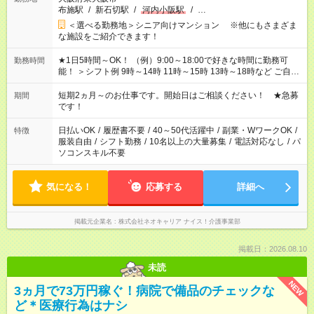
布施駅
/
新石切駅
/
河内小阪駅
/
…
＜選べる勤務地＞シニア向けマンション ※他にもさまざま
な施設をご紹介できます！
★1日5時間～OK！ （例）9:00～18:00で好きな時間に勤務可
勤務時間
能！ ＞シフト例 9時～14時 11時～15時 13時～18時など ご自身
のご都合に合わせて勤務時間をご相談ください！ ★家庭の都合
でお休みや時間の調整が必要な場合も遠慮なくご相談くださ
短期2ヵ月～のお仕事です。開始日はご相談ください！ ★急募
期間
い。
です！
日払いOK
/
履歴書不要
/
40～50代活躍中
/
副業・WワークOK
/
特徴
服装自由
/
シフト勤務
/
10名以上の大量募集
/
電話対応なし
/
パ
ソコンスキル不要
気になる！
応募する
詳細へ
掲載元企業名
株式会社ネオキャリア ナイス！介護事業部
掲載日：2026.08.10
未読
NEW
3ヵ月で73万円稼ぐ！病院で備品のチェックな
ど＊医療行為はナシ