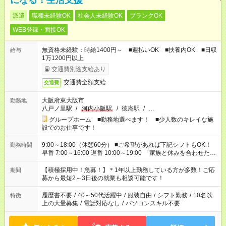
になる！生活支援
派遣
職種未経験OK
社会人未経験OK
ブランクOK
WEB登録・面接OK
無資格未経験：時給1400円～ ■週払いOK ■扶養内OK ■日収
給与
1万1200円以上
交通費別途支給あり
交通費全額支給
交通費
大阪府東大阪市
勤務地
八戸ノ里駅
/
河内小阪駅
/
徳庵駅
/
…
グループホーム ■勤務地選べます！ ■少人数のキレイな施
設でのお仕事です！
9:00～18:00（休憩60分） ■ご希望があれば下記シフトもOK！
勤務時間
早番 7:00～16:00 遅番 10:00～19:00 「家族と休みを合わせた
い」 「余裕を持って夕飯の準備がしたい」 「できれば残業はし
たくない」 など、ご希望を教えてくださいね。 ※Wワーク希望
【積極採用中！急募！】＊1年以上勤務している方が多数！ご応
期間
の方へ 今ご覧のお仕事で希望する勤務時間と、もう1つのお仕事
募から最短2～3日後の就業も相談可能です！
の勤務時間。 合計で週40時間を超える場合は応募できません。
履歴書不要
/
40～50代活躍中
/
服装自由
/
シフト勤務
/
10名以
特徴
上の大量募集
/
電話対応なし
/
パソコンスキル不要