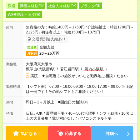
派遣
職種未経験OK
社会人未経験OK
ブランクOK
WEB登録・面接OK
無資格の方：時給1400円～1750円 / 介護福祉士：時給1700円～
給与
2125円 / 初任者以上：時給1500円～1875円
交通費別途支給あり
全額支給
交通費
20～25万円
月収例
大阪府東大阪市
勤務地
瓢箪山(大阪府)駅
/
若江岩田駅
/
河内小阪駅
/
…
病院 ★自宅近くの施設がいいなど勤務地ご相談ください
【シフト例】 07:00～16:00 09:00～18:00 17:00～09:00 ※ 上記
勤務時間
は一例です！その他シフトもご相談ください！
即日～2ヶ月以上 ■開始日の相談OK！
期間
日払いOK
/
履歴書不要
/
40～50代活躍中
/
シフト勤務
/
10名以
特徴
上の大量募集
/
電話対応なし
/
パソコンスキル不要
気になる！
応募する
詳細へ