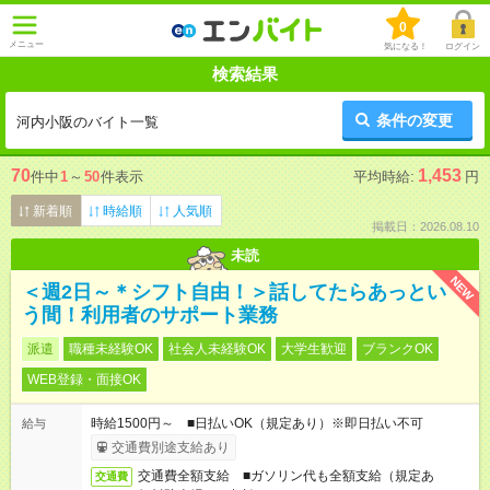
0
メニュー
気になる！
ログイン
検索結果
条件の変更
河内小阪のバイト一覧
70
1,453
件中
1
～
50
件表示
平均時給:
円
新着順
時給順
人気順
掲載日：2026.08.10
未読
NEW
＜週2日～＊シフト自由！＞話してたらあっとい
う間！利用者のサポート業務
派遣
職種未経験OK
社会人未経験OK
大学生歓迎
ブランクOK
WEB登録・面接OK
時給1500円～ ■日払いOK（規定あり）※即日払い不可
給与
交通費別途支給あり
交通費全額支給 ■ガソリン代も全額支給（規定あ
交通費