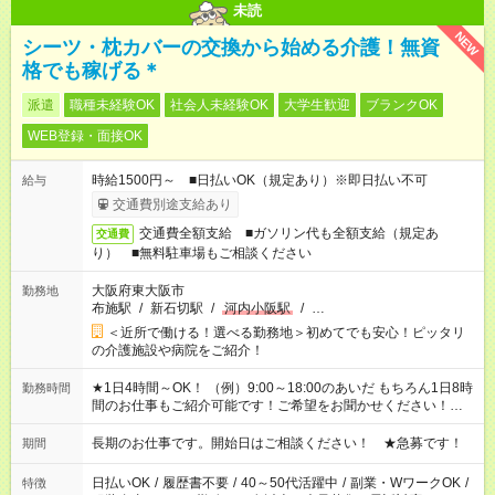
未読
NEW
シーツ・枕カバーの交換から始める介護！無資
格でも稼げる＊
派遣
職種未経験OK
社会人未経験OK
大学生歓迎
ブランクOK
WEB登録・面接OK
時給1500円～ ■日払いOK（規定あり）※即日払い不可
給与
交通費別途支給あり
交通費全額支給 ■ガソリン代も全額支給（規定あ
交通費
り） ■無料駐車場もご相談ください
大阪府東大阪市
勤務地
布施駅
/
新石切駅
/
河内小阪駅
/
…
＜近所で働ける！選べる勤務地＞初めてでも安心！ピッタリ
の介護施設や病院をご紹介！
★1日4時間～OK！ （例）9:00～18:00のあいだ もちろん1日8時
勤務時間
間のお仕事もご紹介可能です！ご希望をお聞かせください！★家
庭の都合でお休みが必要な場合も遠慮なくご相談ください。 ※
週最低15時間以上の勤務が必要です
長期のお仕事です。開始日はご相談ください！ ★急募です！
期間
日払いOK
/
履歴書不要
/
40～50代活躍中
/
副業・WワークOK
/
特徴