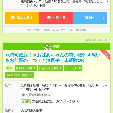
服装自由
/
シフト勤務
/
10名以上の大量募集
/
電話対応なし
/
パ
ソコンスキル不要
気になる！
応募する
詳細へ
掲載元企業名
株式会社ネオキャリア ナイス！介護事業部
掲載日：2026.08.10
未読
NEW
≪時短歓迎！≫おばあちゃんの買い物付き添い
もお仕事の一つ！＊無資格・未経験OK
派遣
職種未経験OK
社会人未経験OK
ブランクOK
WEB登録・面接OK
無資格未経験：時給1450円～ 有資格or経験者：時給1650円～
給与
1650円 ■日払いOK
交通費別途支給あり
交通費全額支給（ガソリン代もOK）
交通費
大阪府東大阪市
勤務地