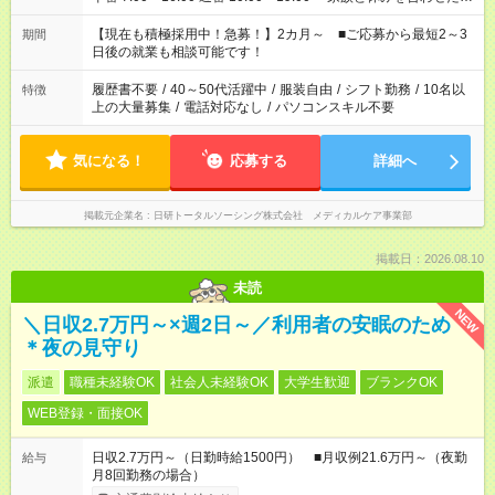
い」 「余裕を持って夕飯の準備がしたい」 「できれば残業はし
たくない」 など、ご希望を教えてくださいね。 ※Wワーク希望
【現在も積極採用中！急募！】2カ月～ ■ご応募から最短2～3
期間
の方へ 今ご覧のお仕事で希望する勤務時間と、もう1つのお仕事
日後の就業も相談可能です！
の勤務時間。 合計で週40時間を超える場合は応募できません。
履歴書不要
/
40～50代活躍中
/
服装自由
/
シフト勤務
/
10名以
特徴
上の大量募集
/
電話対応なし
/
パソコンスキル不要
気になる！
応募する
詳細へ
掲載元企業名
日研トータルソーシング株式会社 メディカルケア事業部
掲載日：2026.08.10
未読
NEW
＼日収2.7万円～×週2日～／利用者の安眠のため
＊夜の見守り
派遣
職種未経験OK
社会人未経験OK
大学生歓迎
ブランクOK
WEB登録・面接OK
日収2.7万円～（日勤時給1500円） ■月収例21.6万円～（夜勤
給与
月8回勤務の場合）