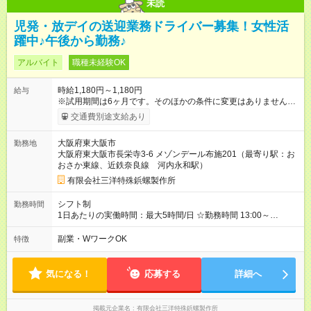
未読
児発・放デイの送迎業務ドライバー募集！女性活
躍中♪午後から勤務♪
アルバイト
職種未経験OK
時給1,180円～1,180円
給与
※試用期間は6ヶ月です。そのほかの条件に変更はありません。
【試用期間】試用期間あり 試用期間の長さ：6ヶ月 雇用形態、
交通費別途支給あり
給与は本採用時と同じです。
大阪府東大阪市
勤務地
大阪府東大阪市長栄寺3-6 メゾンデール布施201（最寄り駅：お
おさか東線、近鉄奈良線 河内永和駅）
有限会社三洋特殊鋲螺製作所
シフト制
勤務時間
1日あたりの実働時間：最大5時間/日 ☆勤務時間 13:00～
18:00、週3日～5日入れる方 ・勤務時間・勤務曜日相談可能
副業・WワークOK
特徴
気になる！
応募する
詳細へ
掲載元企業名
有限会社三洋特殊鋲螺製作所