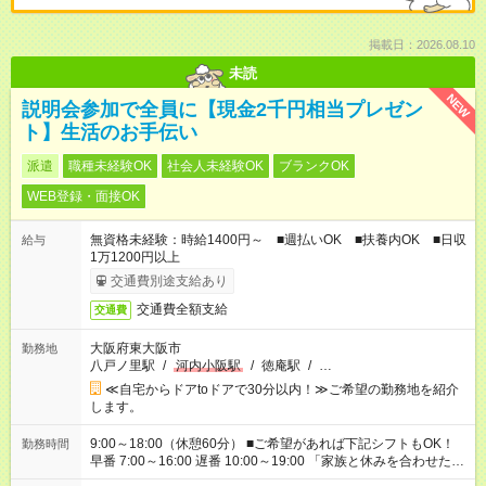
掲載日：2026.08.10
未読
NEW
説明会参加で全員に【現金2千円相当プレゼン
ト】生活のお手伝い
派遣
職種未経験OK
社会人未経験OK
ブランクOK
WEB登録・面接OK
無資格未経験：時給1400円～ ■週払いOK ■扶養内OK ■日収
給与
1万1200円以上
交通費別途支給あり
交通費全額支給
交通費
大阪府東大阪市
勤務地
八戸ノ里駅
/
河内小阪駅
/
徳庵駅
/
…
≪自宅からドアtoドアで30分以内！≫ご希望の勤務地を紹介
します。
9:00～18:00（休憩60分） ■ご希望があれば下記シフトもOK！
勤務時間
早番 7:00～16:00 遅番 10:00～19:00 「家族と休みを合わせた
い」 「余裕を持って夕飯の準備がしたい」 「できれば残業はし