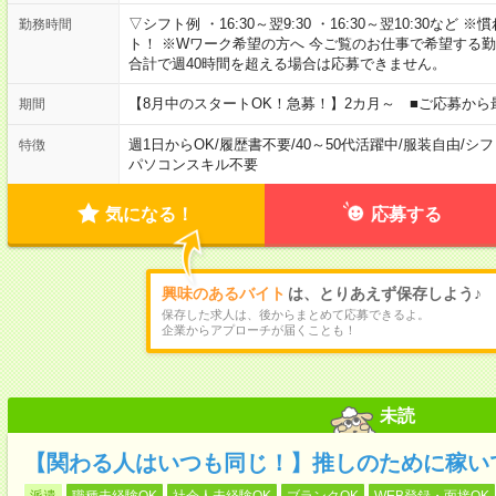
▽シフト例 ・16:30～翌9:30 ・16:30～翌10:30
勤務時間
ト！ ※Wワーク希望の方へ 今ご覧のお仕事で希望する
合計で週40時間を超える場合は応募できません。
【8月中のスタートOK！急募！】2カ月～ ■ご応募から
期間
週1日からOK
/
履歴書不要
/
40～50代活躍中
/
服装自由
/
シフ
特徴
パソコンスキル不要
気になる！
応募する
興味のあるバイト
は、とりあえず保存しよう♪
保存した求人は、後からまとめて応募できるよ。
企業からアプローチが届くことも！
未読
【関わる人はいつも同じ！】推しのために稼い
派遣
職種未経験OK
社会人未経験OK
ブランクOK
WEB登録・面接OK