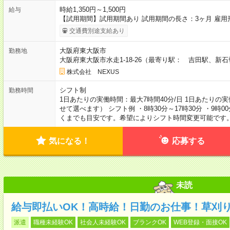
時給1,350円～1,500円
給与
【試用期間】試用期間あり 試用期間の長さ：3ヶ月 雇
交通費別途支給あり
大阪府東大阪市
勤務地
大阪府東大阪市水走1-18-26（最寄り駅： 吉田駅、新
株式会社 NEXUS
シフト制
勤務時間
1日あたりの実働時間：最大7時間40分/日 1日あたりの
せて選べます） シフト例 ・8時30分～17時30分 ・9時00分
くまでも目安です。希望によりシフト時間変更可能です
気になる！
応募する
未読
給与即払いOK！高時給！日勤のお仕事！草刈
派遣
職種未経験OK
社会人未経験OK
ブランクOK
WEB登録・面接OK