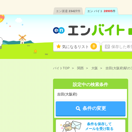
エン派遣
23427
件
エン バイト
28905
件
0
気になるリスト
保存した希
バイトTOP
関西
大阪
吉田(大阪府)駅
設定中の検索条件
吉田(大阪府)
条件の変更
条件を保存して
メールを受け取る