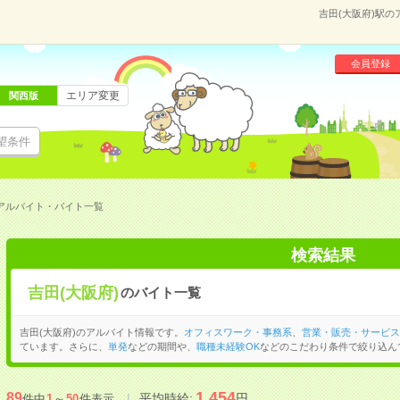
吉田(大阪府)駅
会員登録
エリア変更
関西版
望条件
のアルバイト・バイト一覧
検索結果
吉田(大阪府)
のバイト一覧
吉田(大阪府)のアルバイト情報です。
オフィスワーク・事務系
、
営業・販売・サービス
ています。さらに、
単発
などの期間や、
職種未経験OK
などのこだわり条件で絞り込ん
1,454
89
平均時給:
円
件中
1
～
50
件表示