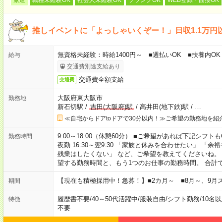
推しイベントに「よっしゃいくぞー！」日収1.1万円以
無資格未経験：時給1400円～ ■週払いOK ■扶養内OK 
給与
交通費別途支給あり
交通費全額支給
交通費
大阪府東大阪市
勤務地
新石切駅
/
吉田(大阪府)駅
/
高井田(地下鉄)駅
/
…
≪自宅からドアtoドアで30分以内！≫ご希望の勤務地を紹
9:00～18:00（休憩60分） ■ご希望があれば下記シフトもOK！ 
勤務時間
夜勤 16:30～翌9:30 「家族と休みを合わせたい」 
残業はしたくない」 など、ご希望を教えてくださいね。
望する勤務時間と、もう1つのお仕事の勤務時間。 合計
【現在も積極採用中！急募！】■2カ月～ ■8月～、9月
期間
履歴書不要
/
40～50代活躍中
/
服装自由
/
シフト勤務
/
10名
特徴
不要