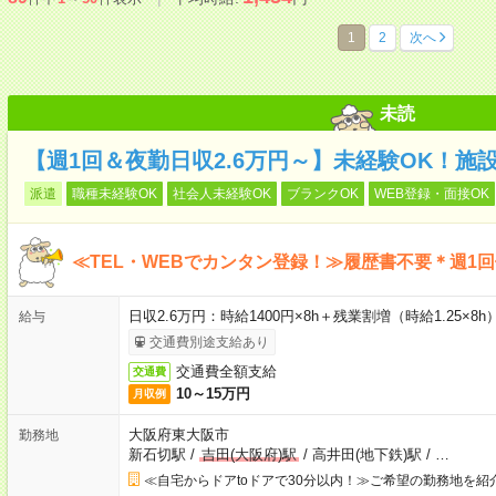
1
2
次へ
未読
【週1回＆夜勤日収2.6万円～】未経験OK！施
派遣
職種未経験OK
社会人未経験OK
ブランクOK
WEB登録・面接OK
≪TEL・WEBでカンタン登録！≫履歴書不要＊週1
日収2.6万円：時給1400円×8h＋残業割増（時給1.25×8h
給与
交通費別途支給あり
交通費全額支給
交通費
10～15万円
月収例
大阪府東大阪市
勤務地
新石切駅
/
吉田(大阪府)駅
/
高井田(地下鉄)駅
/
…
≪自宅からドアtoドアで30分以内！≫ご希望の勤務地を紹