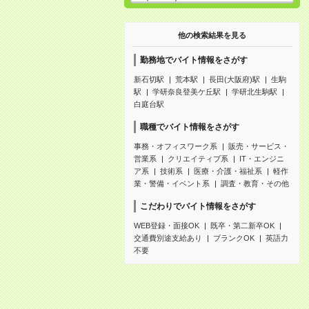
他の検索結果を見る
勤務地でバイト情報をさがす
新石切駅
荒本駅
長田(大阪府)駅
生駒
駅
学研奈良登美ケ丘駅
学研北生駒駅
白庭台駅
職種でバイト情報をさがす
事務・オフィスワーク系
販売・サービス・
営業系
クリエイティブ系
IT・エンジニ
ア系
技術系
医療・介護・福祉系
軽作
業・警備・イベント系
調査・教育・その他
こだわりでバイト情報をさがす
WEB登録・面接OK
既卒・第二新卒OK
交通費別途支給あり
ブランクOK
英語力
不要