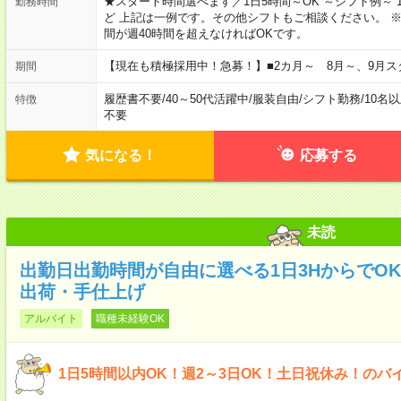
★スタート時間選べます／1日5時間～OK ～シフト例～ 10:00～15:
勤務時間
ど 上記は一例です。その他シフトもご相談ください。 
間が週40時間を超えなければOKです。
【現在も積極採用中！急募！】■2カ月～ 8月～、9月ス
期間
履歴書不要
/
40～50代活躍中
/
服装自由
/
シフト勤務
/
10名
特徴
不要
気になる！
応募する
未読
出勤日出勤時間が自由に選べる1日3HからでO
出荷・手仕上げ
アルバイト
職種未経験OK
1日5時間以内OK！週2～3日OK！土日祝休み！のバ