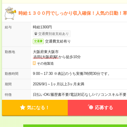
時給１３００円でしっかり収入確保！人気の日勤！
時給1300円
給与
交通費別途支給あり
交通費支給有り
交通費
大阪府東大阪市
勤務地
吉田(大阪府)駅
から徒歩10分
その他製造
9:00～17:30 ※表記のうち実働7時間30分です。
勤務時間
2026/9/1～1ヶ月以上3ヶ月未満
期間
日払いOK
/
履歴書不要
/
電話対応なし
/
パソコンスキル不要
特徴
気になる！
応募する