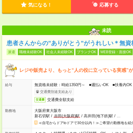
気になる！
応募する
未読
患者さんからの”ありがとう”がうれしい＊無資
派遣
職種未経験OK
社会人未経験OK
ブランクOK
WEB登録・面接OK
レジや販売より、もっと“人の役に立っている実感”がほ
無資格未経験：時給1350円～ ■週払いOK ■扶養内OK
給与
交通費別途支給あり
交通費全額支給
交通費
大阪府東大阪市
勤務地
新石切駅
/
吉田(大阪府)駅
/
高井田(地下鉄)駅
/
…
≪自宅からドアtoドアで30分以内！≫ご希望の勤務地を紹