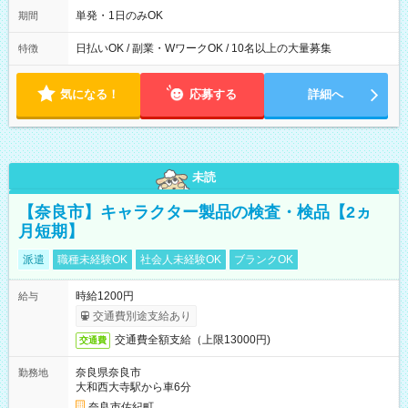
単発・1日のみOK
期間
日払いOK / 副業・WワークOK / 10名以上の大量募集
特徴
気になる！
応募する
詳細へ
未読
【奈良市】キャラクター製品の検査・検品【2ヵ
月短期】
派遣
職種未経験OK
社会人未経験OK
ブランクOK
時給1200円
給与
交通費別途支給あり
交通費全額支給（上限13000円)
交通費
奈良県奈良市
勤務地
大和西大寺駅から車6分
奈良市佐紀町