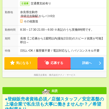
交通費支給有り
交通費
奈良県生駒市
勤務地
学研北生駒駅
からバス6分
その他製造
8:30～17:30 21:00～6:00 ※表記のうち実働8時間です。
勤務時間
長期【ご応募から1週間以内(最短2日目)のスピード就業が可能】
期間
即日～
日払いOK
/
履歴書不要
/
電話対応なし
/
パソコンスキル不要
特徴
気になる！
応募する
詳細へ
掲載元企業名
株式会社テクノ・サービス
未読
●登録販売者資格必須／店舗スタッフ／安定基盤の
上場企業で私生活も大事に働きませんか？／希望