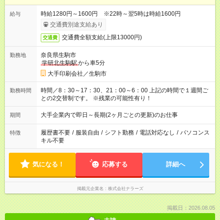
時給1280円～1600円 ※22時～翌5時は時給1600円
給与
交通費別途支給あり
交通費全額支給(上限13000円)
交通費
奈良県生駒市
勤務地
学研北生駒駅
から車5分
大手印刷会社／生駒市
時間／8：30～17：30、21：00～6：00 上記の時間で１週間ご
勤務時間
との2交替制です。 ※残業の可能性有り！
大手企業内で即日～長期(2ヶ月ごとの更新)のお仕事
期間
履歴書不要
/
服装自由
/
シフト勤務
/
電話対応なし
/
パソコンス
特徴
キル不要
気になる！
応募する
詳細へ
掲載元企業名
株式会社ナラーズ
掲載日：2026.08.05