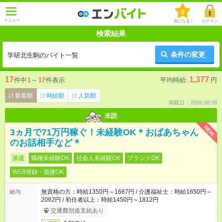
0
メニュー
気になる！
ログイン
検索結果
条件の変更
学研北生駒のバイト一覧
17
1,377
件中
1
～
17
件表示
平均時給:
円
新着順
時給順
人気順
掲載日：2026.08.06
未読
NEW
3ヵ月で71万円稼ぐ！未経験OK＊おばあちゃん
のお話相手など＊
派遣
職種未経験OK
社会人未経験OK
ブランクOK
WEB登録・面接OK
無資格の方：時給1350円～1687円 / 介護福祉士：時給1650円～
給与
2062円 / 初任者以上：時給1450円～1812円
交通費別途支給あり