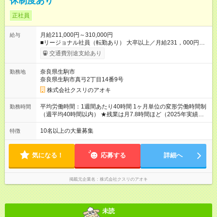
休制度あり
正社員
月給211,000円～310,000円
給与
■リージョナル社員（転勤あり） 大卒以上／月給231，000円～
310，000円 高卒以上／月給211，000円～310，000円 ★エリア
交通費別途支給あり
手当（石川県、富山県、福井県、岐阜県、群馬県、茨城県 月1
万円）を会社規定に基づき別途支給 ★別途、賞与（年2回）、各
奈良県生駒市
勤務地
種手当あり ★登録販売者資格保持者への月1万円支給を含む（実
奈良県生駒市真弓2丁目14番9号
務経験がない方にも同額を支給） ※ただし、短時間勤務・早番
固定社員は当社規定に従い額が変動 ＝＝＝＝＝＝＝＝＝＝＝＝
株式会社クスリのアオキ
＝＝ ★職務給制度で実力次第で収入アップ！ 職務内容に応じて
給与が支払われ、昇格試験なく役職に就いた時点で年収がUPす
平均労働時間：1週間あたり40時間 1ヶ月単位の変形労働時間制
勤務時間
る制度です。 約4割の社員が入社3年目で店長に就いています。
（週平均40時間以内） ★残業は月7.8時間ほど（2025年実績）
昇格すると、最大500万円の年収を手にできます。 ＝＝＝＝＝
＜店舗の基本営業時間＞ 9時～22時 ※勤務時間は店舗により異
＝＝＝＝＝＝＝＝＝ 【試用期間】試用期間なし
なります。 ＜シフト例＞ 早番：8時00分～17時00分 中番：11
10名以上の大量募集
特徴
時～20時 遅番：13時～22時 平均労働時間：1週間あたり40時間
1ヶ月単位の変形労働時間制（週平均40時間以内） ★残業は月
7.8時間ほど（2025年実績） ＜店舗の基本営業時間＞ 9時～22
気になる！
応募する
詳細へ
時 ※勤務時間は店舗により異なります。 ＜シフト例＞ 早番：8
時00分～17時00分 中番：11時～20時 遅番：13時～22時
掲載元企業名
株式会社クスリのアオキ
未読