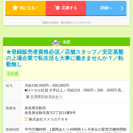
1ヶ月単位の変形労働時間制（週平均40時間以内） ★残業は月
7.8時間ほど（2025年実績） ＜店舗の基本営業時間＞ 9時～22
気になる！
応募する
詳細へ
時 ※勤務時間は店舗により異なります。 ＜シフト例＞ 早番：8
時00分～17時00分 中番：11時～20時 遅番：13時～22時
掲載元企業名
株式会社クスリのアオキ
未読
★登録販売者資格必須／店舗スタッフ／安定基盤
の上場企業で私生活も大事に働きませんか？／転
勤無し
正社員
月給196,000円～300,000円
給与
■ローカル社員 大卒以上／月給216，000円～300，000円 高卒
以上／月給196，000円～300，000円 ★エリア手当（石川県、
交通費別途支給あり
富山県、福井県、岐阜県、群馬県、茨城県 月1万円）を会社規
定に基づき別途支給 ★別途、賞与（年2回）、各種手当あり ★登
奈良県生駒市
勤務地
録販売者資格保持者への月1万円支給を含む（実務経験がない方
奈良県生駒市真弓2丁目14番9号
にも同額を支給） ※ただし、短時間勤務・早番固定社員は当社
規定に従い額が変動 【試用期間】試用期間なし ＝＝＝＝＝＝＝
株式会社クスリのアオキ
＝＝＝＝＝＝＝ ★職務給制度で実力次第で収入アップ！ 職務内
容に応じて給与が支払われ、昇格試験なく役職に就いた時点で
平均労働時間：1週間あたり40時間 1ヶ月単位の変形労働時間制
勤務時間