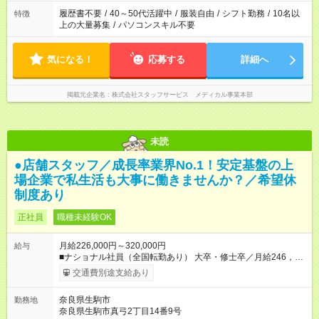
履歴書不要
/
40～50代活躍中
/
服装自由
/
シフト勤務
/
10名以
特徴
上の大量募集
/
パソコンスキル不要
気になる！
応募する
詳細へ
掲載元企業名
株式会社スタッフサービス メディカル事業本部
未読
●店舗スタッフ／成長率業界No.1！安定基盤の上
場企業で私生活も大事に働きませんか？／希望休
制度あり
正社員
職種未経験OK
月給226,000円～320,000円
給与
■ナショナル社員（全国転勤あり） 大卒・修士卒／月給246，
000円～320，000円 高校・短大・専門卒／月給226，000円～
交通費別途支給あり
320，000円 ★エリア手当（石川県、富山県、福井県、岐阜県、
群馬県、茨城県 月1万円）を会社規定に基づき別途支給 ★別
奈良県生駒市
勤務地
途、賞与（年2回）、各種手当あり ★登録販売者資格保持者に
奈良県生駒市真弓2丁目14番9号
は、別途月1万円支給（実務経験がない方にも同額を支給） ※た