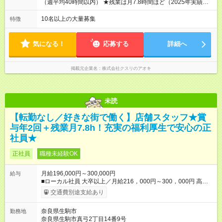
年収がUPする制度です。 約4割の社員が入社3年目で店長に就い
（週平均40時間以内） ★残業は月7.8時間ほど（2025年実績）
ています。 昇格すると、最大500万円の年収を手にできます。
＜店舗の基本営業時間＞ 9時～22時 ※勤務時間は店舗により異
＝＝＝＝＝＝＝＝＝＝＝＝＝＝ 【試用期間】試用期間なし
なります。 ＜シフト例＞ 早番：8時00分～17時00分 中番：11
10名以上の大量募集
特徴
時～20時 遅番：13時～22時 平均労働時間：1週間あたり40時間
1ヶ月単位の変形労働時間制（週平均40時間以内） ★残業は月
7.8時間ほど（2025年実績） ＜店舗の基本営業時間＞ 9時～22
気になる！
応募する
詳細へ
時 ※勤務時間は店舗により異なります。 ＜シフト例＞ 早番：8
時00分～17時00分 中番：11時～20時 遅番：13時～22時
掲載元企業名
株式会社クスリのアオキ
未読
【転勤なし／好きな街で働く】店舗スタッフ★賞
与年2回＋残業月7.8h！充実の福利厚生で安心の正
社員★
正社員
職種未経験OK
月給196,000円～300,000円
給与
■ローカル社員 大卒以上／月給216，000円～300，000円 高卒
以上／月給196，000円～300，000円 ★エリア手当（石川県、
交通費別途支給あり
富山県、福井県、岐阜県、群馬県、茨城県 月1万円）を会社規
定に基づき別途支給 ★別途、賞与（年2回）、各種手当あり ★登
奈良県生駒市
勤務地
録販売者資格保持者には、別途月1万円支給（実務経験がない方
奈良県生駒市真弓2丁目14番9号
にも同額を支給） ※ただし、短時間勤務・早番固定社員は当社