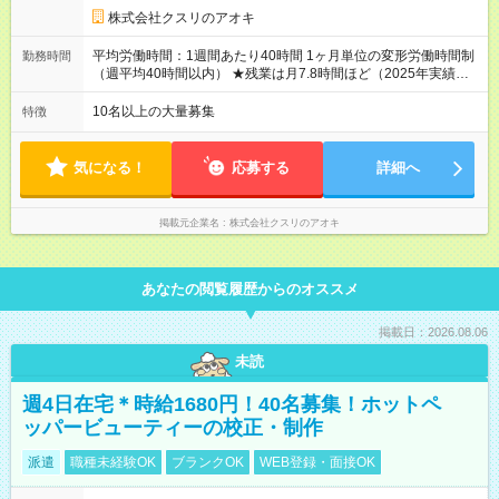
規定に従い額が変動 【試用期間】試用期間なし ＝＝＝＝＝＝＝
株式会社クスリのアオキ
＝＝＝＝＝＝＝ ★職務給制度で実力次第で収入アップ！ 職務内
容に応じて給与が支払われ、昇格試験なく役職に就いた時点で
平均労働時間：1週間あたり40時間 1ヶ月単位の変形労働時間制
勤務時間
年収がUPする制度です。 約4割の社員が入社3年目で店長に就い
（週平均40時間以内） ★残業は月7.8時間ほど（2025年実績）
ています。 昇格すると、最大500万円の年収を手にできます。
＜店舗の基本営業時間＞ 9時～22時 ※勤務時間は店舗により異
＝＝＝＝＝＝＝＝＝＝＝＝＝＝ 【試用期間】試用期間なし
なります。 ＜シフト例＞ 早番：8時00分～17時00分 中番：11
10名以上の大量募集
特徴
時～20時 遅番：13時～22時 平均労働時間：1週間あたり40時間
1ヶ月単位の変形労働時間制（週平均40時間以内） ★残業は月
7.8時間ほど（2025年実績） ＜店舗の基本営業時間＞ 9時～22
気になる！
応募する
詳細へ
時 ※勤務時間は店舗により異なります。 ＜シフト例＞ 早番：8
時00分～17時00分 中番：11時～20時 遅番：13時～22時
掲載元企業名
株式会社クスリのアオキ
あなたの閲覧履歴からのオススメ
掲載日：2026.08.06
未読
週4日在宅＊時給1680円！40名募集！ホットペ
ッパービューティーの校正・制作
派遣
職種未経験OK
ブランクOK
WEB登録・面接OK