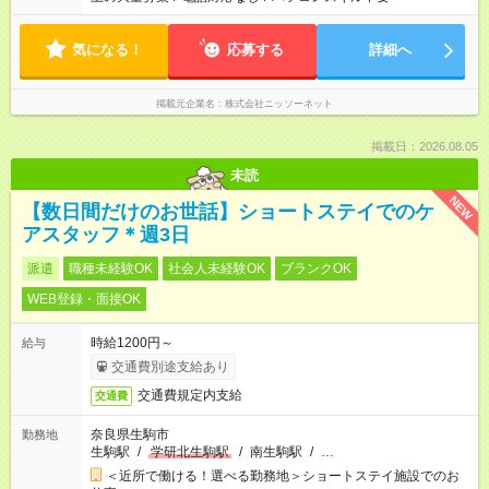
気になる！
応募する
詳細へ
掲載元企業名
株式会社ニッソーネット
掲載日：2026.08.05
未読
NEW
【数日間だけのお世話】ショートステイでのケ
アスタッフ＊週3日
派遣
職種未経験OK
社会人未経験OK
ブランクOK
WEB登録・面接OK
時給1200円～
給与
交通費別途支給あり
交通費規定内支給
交通費
奈良県生駒市
勤務地
生駒駅
/
学研北生駒駅
/
南生駒駅
/
…
＜近所で働ける！選べる勤務地＞ショートステイ施設でのお