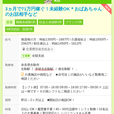
未読
NEW
3ヵ月で71万円稼ぐ！未経験OK＊おばあちゃん
のお話相手など
派遣
職種未経験OK
社会人未経験OK
ブランクOK
WEB登録・面接OK
無資格の方：時給1350円～1687円 / 介護福祉士：時給1650円～
給与
2062円 / 初任者以上：時給1450円～1812円
交通費別途支給あり
全額支給
交通費
奈良県生駒市
勤務地
生駒駅
/
学研北生駒駅
/
南生駒駅
/
…
介護施設や病院など ★自宅近くの施設がいいなど勤務地ご
相談ください
【シフト例】 07:00～16:00 09:00～18:00 17:00～09:00 ※ 上記
勤務時間
は一例です！その他シフトもご相談ください！
即日～2ヶ月以上 ■開始日の相談OK！
期間
日払いOK
/
履歴書不要
/
40～50代活躍中
/
シフト勤務
/
10名以
特徴
上の大量募集
/
電話対応なし
/
パソコンスキル不要