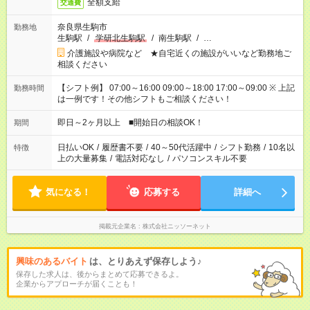
全額支給
交通費
奈良県生駒市
勤務地
生駒駅
/
学研北生駒駅
/
南生駒駅
/
…
介護施設や病院など ★自宅近くの施設がいいなど勤務地ご
相談ください
【シフト例】 07:00～16:00 09:00～18:00 17:00～09:00 ※ 上記
勤務時間
は一例です！その他シフトもご相談ください！
即日～2ヶ月以上 ■開始日の相談OK！
期間
日払いOK
/
履歴書不要
/
40～50代活躍中
/
シフト勤務
/
10名以
特徴
上の大量募集
/
電話対応なし
/
パソコンスキル不要
気になる！
応募する
詳細へ
掲載元企業名
株式会社ニッソーネット
興味のあるバイト
は、とりあえず保存しよう♪
保存した求人は、後からまとめて応募できるよ。
企業からアプローチが届くことも！