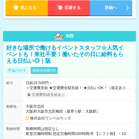
気になる！
応募する
詳細へ
未読
好きな場所で働けるイベントスタッフ☆人気イ
ベントも！来社不要！働いたその日に給料もら
える日払い◎｜阪
アルバイト
職種未経験OK
日給16,500円～
給与
＋交通費支給 ★交通費全額支給！ ★日払いOK！（規定あり） ┗
働いたその日に現金GET♪ お仕事後はコンビニATMから 日払
交通費別途支給あり
い分を引き落とせます！ 【試用期間】試用期間なし
大阪市北区
勤務地
大阪府大阪市北区梅田（最寄り駅：大阪駅）
株式会社ワンベルウッズ
勤務時間は指定なし
勤務時間
変形労働時間制 想定労働時間160時間/月 【シフト例】 ・10：
00～20：00