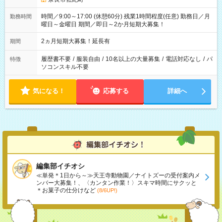
時間／9:00～17:00 (休憩60分) 残業1時間程度(任意) 勤務日／月
勤務時間
曜日～金曜日 期間／即日～2か月短期大募集！
2ヵ月短期大募集！延長有
期間
履歴書不要
/
服装自由
/
10名以上の大量募集
/
電話対応なし
/
パ
特徴
ソコンスキル不要
気になる！
応募する
詳細へ
編集部イチオシ
≪単発＊1日から～≫天王寺動物園／ナイトズーの受付案内メ
ンバー大募集！、〈カンタン作業！〉スキマ時間にサクッと
＊お菓子の仕分けなど
(8/6UP!)