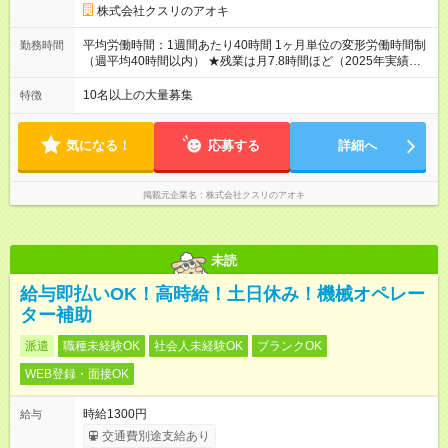
だし、短時間勤務・早番固定社員は当社規定に従い額が変動 ＝
株式会社クスリのアオキ
＝＝＝＝＝＝＝＝＝＝＝＝＝ ★職務給制度で実力次第で収入ア
ップ！ 職務内容に応じて給与が支払われ、昇格試験なく役職に
平均労働時間：1週間あたり40時間 1ヶ月単位の変形労働時間制
勤務時間
就いた時点で年収がUPする制度です。 約4割の社員が入社3年目
（週平均40時間以内） ★残業は月7.8時間ほど（2025年実績）
で店長に就いています。 昇格すると、最大500万円の年収を手
＜店舗の基本営業時間＞ 9時～22時 ※勤務時間は店舗により異
にできます。 ＝＝＝＝＝＝＝＝＝＝＝＝＝＝ 【試用期間】試用
なります。 ＜シフト例＞ 早番：8時00分～17時00分 中番：11
10名以上の大量募集
特徴
期間なし
時～20時 遅番：13時～22時 平均労働時間：1週間あたり40時間
1ヶ月単位の変形労働時間制（週平均40時間以内） ★残業は月
7.8時間ほど（2025年実績） ＜店舗の基本営業時間＞ 9時～22
気になる！
応募する
詳細へ
時 ※勤務時間は店舗により異なります。 ＜シフト例＞ 早番：8
時00分～17時00分 中番：11時～20時 遅番：13時～22時
掲載元企業名
株式会社クスリのアオキ
未読
給与即払いOK！高時給！土日休み！機械オペレー
ター補助
派遣
職種未経験OK
社会人未経験OK
ブランクOK
WEB登録・面接OK
時給1300円
給与
交通費別途支給あり