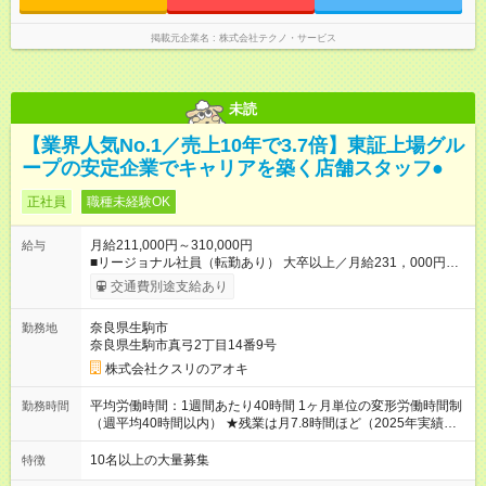
掲載元企業名
株式会社テクノ・サービス
未読
【業界人気No.1／売上10年で3.7倍】東証上場グル
ープの安定企業でキャリアを築く店舗スタッフ●
正社員
職種未経験OK
月給211,000円～310,000円
給与
■リージョナル社員（転勤あり） 大卒以上／月給231，000円～
310，000円 高卒以上／月給211，000円～310，000円 ★エリア
交通費別途支給あり
手当（石川県、富山県、福井県、岐阜県、群馬県、茨城県 月1
万円）を会社規定に基づき別途支給 ★別途、賞与（年2回）、各
奈良県生駒市
勤務地
種手当あり ★登録販売者資格保持者には、別途月1万円支給（実
奈良県生駒市真弓2丁目14番9号
務経験がない方にも同額を支給） ※ただし、短時間勤務・早番
固定社員は当社規定に従い額が変動 ＝＝＝＝＝＝＝＝＝＝＝＝
株式会社クスリのアオキ
＝＝ ★職務給制度で実力次第で収入アップ！ 職務内容に応じて
給与が支払われ、昇格試験なく役職に就いた時点で年収がUPす
平均労働時間：1週間あたり40時間 1ヶ月単位の変形労働時間制
勤務時間
る制度です。 約4割の社員が入社3年目で店長に就いています。
（週平均40時間以内） ★残業は月7.8時間ほど（2025年実績）
昇格すると、最大500万円の年収を手にできます。 ＝＝＝＝＝
＜店舗の基本営業時間＞ 9時～22時 ※勤務時間は店舗により異
＝＝＝＝＝＝＝＝＝ 【試用期間】試用期間なし
なります。 ＜シフト例＞ 早番：8時00分～17時00分 中番：11
10名以上の大量募集
特徴
時～20時 遅番：13時～22時 平均労働時間：1週間あたり40時間