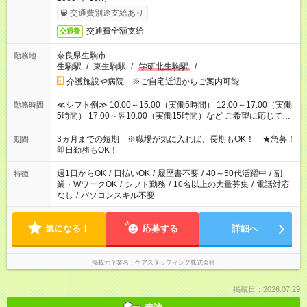
交通費別途支給あり
交通費全額支給
交通費
奈良県生駒市
勤務地
生駒駅
/
東生駒駅
/
学研北生駒駅
/
…
介護施設や病院 ※ご自宅近辺からご案内可能
≪シフト例≫ 10:00～15:00（実働5時間） 12:00～17:00（実働
勤務時間
5時間） 17:00～翌10:00（実働15時間）など ご希望に応じて、
働く時間は調整できます！ お気軽に担当へ相談ください！
3ヵ月までの短期 ※職場が気に入れば、長期もOK！ ★急募！
期間
即日勤務もOK！
週1日からOK
/
日払いOK
/
履歴書不要
/
40～50代活躍中
/
副
特徴
業・WワークOK
/
シフト勤務
/
10名以上の大量募集
/
電話対応
なし
/
パソコンスキル不要
気になる！
応募する
詳細へ
掲載元企業名
ケアスタッフィング株式会社
掲載日：2026.07.29