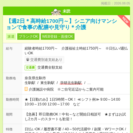
掲載日：2026.08.05
未読
NEW
【週2日＊高時給1700円～】シニア向けマンシ
ョンで食事の配膳や見守り＊介護
派遣
ブランクOK
WEB登録・面接OK
経験者時給1700円～ 介護福祉士時給1750円～ ※日払い/週払
給与
いOK
交通費別途支給あり
交通費全額支給
交通費
奈良県生駒市
勤務地
生駒駅
/
東生駒駅
/
学研北生駒駅
/
…
介護施設や病院 ※ご自宅近辺からご案内可能
★【日勤のみ】1日5時間～OK！ ≪シフト例≫ 9:00～14:00
勤務時間
10:00～15:00 12:00～17:00 など
【急募】即日勤務OK！中旬～など開始日相談可 ★まずはお試
期間
し2カ月～のスタートも歓迎！
日払いOK
/
履歴書不要
/
40～50代活躍中
/
副業・WワークOK
/
特徴