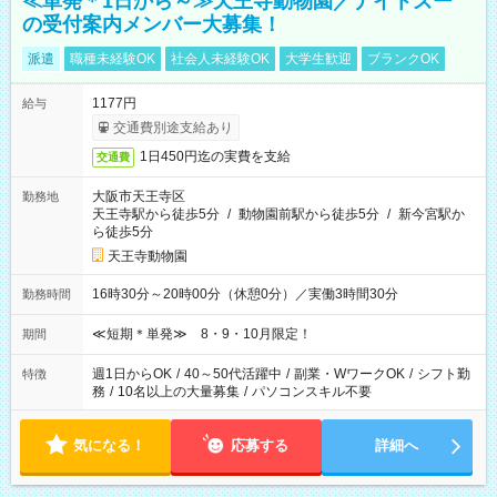
≪単発＊1日から～≫天王寺動物園／ナイトズー
の受付案内メンバー大募集！
派遣
職種未経験OK
社会人未経験OK
大学生歓迎
ブランクOK
1177円
給与
交通費別途支給あり
1日450円迄の実費を支給
交通費
大阪市天王寺区
勤務地
天王寺駅から徒歩5分
/
動物園前駅から徒歩5分
/
新今宮駅か
ら徒歩5分
天王寺動物園
16時30分～20時00分（休憩0分）／実働3時間30分
勤務時間
≪短期＊単発≫ 8・9・10月限定！
期間
週1日からOK
/
40～50代活躍中
/
副業・WワークOK
/
シフト勤
特徴
務
/
10名以上の大量募集
/
パソコンスキル不要
気になる！
応募する
詳細へ