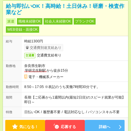
給与即払いOK！高時給！土日休み！研磨・検査作
業など
派遣
職種未経験OK
社会人未経験OK
ブランクOK
WEB登録・面接OK
時給1300円
給与
交通費別途支給あり
交通費支給有り
交通費
奈良県生駒市
勤務地
学研北生駒駅
から徒歩15分
電子・機械系メーカー
8:50～17:05 ※表記のうち実働7時間30分です。
勤務時間
長期【ご応募から1週間以内(最短2日目)のスピード就業が可能】
期間
即日～
日払いOK
/
履歴書不要
/
電話対応なし
/
パソコンスキル不要
特徴
気になる！
応募する
詳細へ