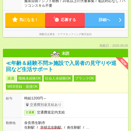
服装自由
/
シフト勤務
/
10名以上の大量募集
/
電話対応なし
/
パ
ソコンスキル不要
気になる！
応募する
詳細へ
掲載元企業名
ケアスタッフィング株式会社
掲載日：2026.08.05
未読
NEW
≪年齢＆経験不問≫施設で入居者の見守りや巡
回など生活サポート
派遣
職種未経験OK
社会人未経験OK
ブランクOK
WEB登録・面接OK
時給1200円～
給与
交通費別途支給あり
交通費規定内支給
交通費
奈良県生駒市
勤務地
生駒駅
/
学研北生駒駅
/
南生駒駅
/
…