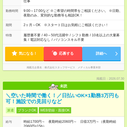
仕事
9:00～17:00など ※ご希望の時間帯をご相談ください。 ※日勤、
勤務時間
夜勤のみ、変則的な勤務等も相談OK！
2ヶ月～OK ※スタート日はお気軽にご相談ください！
期間
履歴書不要
/
40～50代活躍中
/
シフト勤務
/
10名以上の大量募
特徴
集
/
電話対応なし
/
パソコンスキル不要
気になる！
応募する
詳細へ
掲載元企業名
株式会社スタッフサービス メディカル事業本部
掲載日：2026.07.30
未読
＼空いた時間で働く！／日払いOK×1勤務3万円も
可！施設での見回りなど
派遣
ブランクOK
WEB登録・面接OK
時給1700円～ 夜勤時給2060円～ 日収3万円～（夜勤時給
給与
2060円×15h）