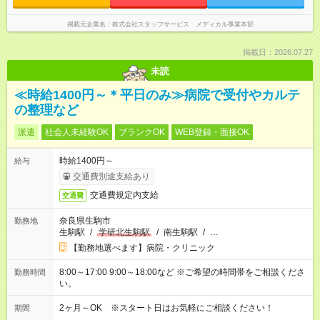
掲載元企業名
株式会社スタッフサービス メディカル事業本部
掲載日：2026.07.27
未読
≪時給1400円～＊平日のみ≫病院で受付やカルテ
の整理など
派遣
社会人未経験OK
ブランクOK
WEB登録・面接OK
時給1400円～
給与
交通費別途支給あり
交通費規定内支給
交通費
奈良県生駒市
勤務地
生駒駅
/
学研北生駒駅
/
南生駒駅
/
…
【勤務地選べます】病院・クリニック
8:00～17:00 9:00～18:00など ※ご希望の時間帯をご相談くださ
勤務時間
い。
2ヶ月～OK ※スタート日はお気軽にご相談ください！
期間