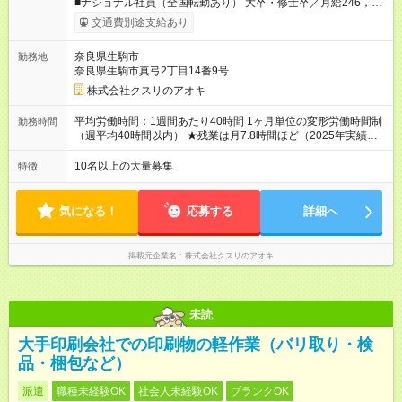
■ナショナル社員（全国転勤あり） 大卒・修士卒／月給246，
000円～320，000円 高校・短大・専門卒／月給226，000円～
交通費別途支給あり
320，000円 ★エリア手当（石川県、富山県、福井県、岐阜県、
群馬県、茨城県 月1万円）を会社規定に基づき別途支給 ★別
奈良県生駒市
勤務地
途、賞与（年2回）、各種手当あり ★登録販売者資格保持者への
奈良県生駒市真弓2丁目14番9号
月1万円支給を含む（実務経験がない方にも同額を支給） ※ただ
し、短時間勤務・早番固定社員は当社規定に従い額が変動 ＝＝
株式会社クスリのアオキ
＝＝＝＝＝＝＝＝＝＝＝＝ ★職務給制度で実力次第で収入アッ
プ！ 職務内容に応じて給与が支払われ、昇格試験なく役職に就
平均労働時間：1週間あたり40時間 1ヶ月単位の変形労働時間制
勤務時間
いた時点で年収がUPする制度です。 約4割の社員が入社3年目で
（週平均40時間以内） ★残業は月7.8時間ほど（2025年実績）
店長に就いています。 昇格すると、最大500万円の年収を手に
＜店舗の基本営業時間＞ 9時～22時 ※勤務時間は店舗により異
できます。 ＝＝＝＝＝＝＝＝＝＝＝＝＝＝ 【試用期間】試用期
なります。 ＜シフト例＞ 早番：8時00分～17時00分 中番：11
10名以上の大量募集
特徴
間なし
時～20時 遅番：13時～22時 平均労働時間：1週間あたり40時間
1ヶ月単位の変形労働時間制（週平均40時間以内） ★残業は月
7.8時間ほど（2025年実績） ＜店舗の基本営業時間＞ 9時～22
気になる！
応募する
詳細へ
時 ※勤務時間は店舗により異なります。 ＜シフト例＞ 早番：8
時00分～17時00分 中番：11時～20時 遅番：13時～22時
掲載元企業名
株式会社クスリのアオキ
未読
大手印刷会社での印刷物の軽作業（バリ取り・検
品・梱包など）
派遣
職種未経験OK
社会人未経験OK
ブランクOK