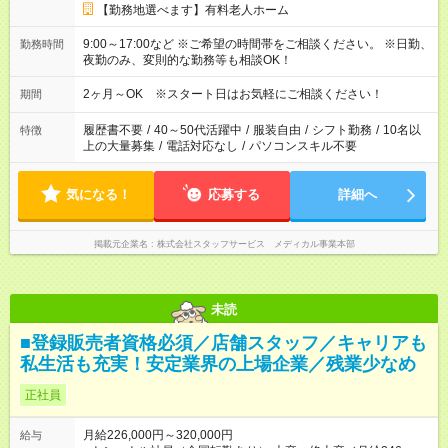
【勤務地選べます】有料老人ホーム
9:00～17:00など ※ご希望の時間帯をご相談ください。 ※日勤、
勤務時間
夜勤のみ、変則的な勤務等も相談OK！
2ヶ月～OK ※スタート日はお気軽にご相談ください！
期間
履歴書不要
/
40～50代活躍中
/
服装自由
/
シフト勤務
/
10名以
特徴
上の大量募集
/
電話対応なし
/
パソコンスキル不要
気になる！
応募する
詳細へ
掲載元企業名
株式会社スタッフサービス メディカル事業本部
未読
■登録販売者資格必須／店舗スタッフ／キャリアも
私生活も充実！安定業界の上場企業／残業少なめ
正社員
月給226,000円～320,000円
給与