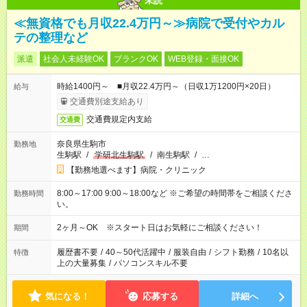
未読
≪無資格でも月収22.4万円～≫病院で受付やカル
テの整理など
派遣
社会人未経験OK
ブランクOK
WEB登録・面接OK
時給1400円～ ■月収22.4万円～（日収1万1200円×20日）
給与
交通費別途支給あり
交通費規定内支給
交通費
奈良県生駒市
勤務地
生駒駅
/
学研北生駒駅
/
南生駒駅
/
…
【勤務地選べます】病院・クリニック
8:00～17:00 9:00～18:00など ※ご希望の時間帯をご相談くださ
勤務時間
い。
2ヶ月～OK ※スタート日はお気軽にご相談ください！
期間
履歴書不要
/
40～50代活躍中
/
服装自由
/
シフト勤務
/
10名以
特徴
上の大量募集
/
パソコンスキル不要
気になる！
応募する
詳細へ