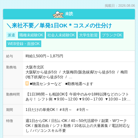
掲載日：2026.08.06
未読
＼来社不要／単発1日OK＊コスメの仕分け
派遣
職種未経験OK
社会人未経験OK
大学生歓迎
ブランクOK
WEB登録・面接OK
時給1,500円～1,875円
給与
大阪市北区
勤務地
大阪駅から徒歩5分
/
大阪梅田(阪急線)駅から徒歩5分
/
梅田
(地下鉄)駅から徒歩5分
/
…
■物流センターなど ■勤務地選べます
【1日3時間～も相談OK!】午前中のみや18時以降などのシフト
勤務時間
あり！ シフト例 ▼9:00～12:00 ▼9:00～17:00 ▼10:00～19:00
▼18:00～21:00
1日だけの単発OK！＃8月～ ＃9月～
期間
週1日からOK
/
日払いOK
/
40～50代活躍中
/
副業・Wワーク
特徴
OK
/
服装自由
/
シフト勤務
/
10名以上の大量募集
/
電話対応な
し
/
パソコンスキル不要