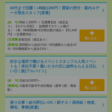
60代まで活躍！×時給1280円！選挙の受付・案内＆デ
ータ照合スタッフ[派遣]
[給 与]
時給 1,280円 ＋ 交通費支給（規定あ
り） 【モデル月収】： 短期間でサクッと稼げ
る！ （例：6時間勤務×8日間出勤の場合＝【61,440
円】＋交通費支給！）
気になる！
[交通費]
全額支給（規定あり）
[勤務地]
星田駅から徒歩15分
/
河内森駅から徒歩15
分
/
河内磐船駅から徒歩15分
/
…
好きな場所で働けるイベントスタッフ☆人気イベン
トも！来社不要！働いたその日に給料もらえる日払
い◎｜阪[アルバイト]
[給 与]
日給16,500円～
[勤務地]
大阪府大阪市中央区難波（最寄り駅：難波
気になる！
駅）
座り仕事！給与即払いOK！駅チカ！高時給！検査、
梱包、事務[派遣]