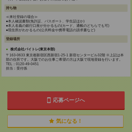
持ち物
≪来社登録の場合≫
●本人確認書類(免許証、パスポート、学生証ほか)
●本人名義の銀行口座が分かるもの(カード、通帳のどちらでも可)
●現住所がわかるもの(公共料金や携帯電話の請求書など)
登録場所
株式会社バイトレ(東京本部)
〒163-0633 東京都新宿区西新宿1-25-1 新宿センタービル32階 ※上記は本
部の住所です。大阪でのお仕事ご希望の方は大阪で現地登録を行います。
TEL：0120-49-0451
担当：受付係
応募ページへ
気になる！