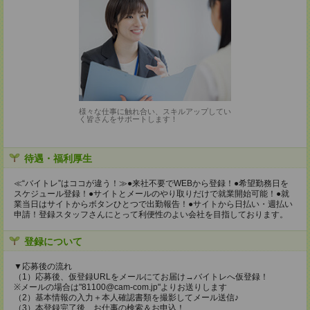
様々な仕事に触れ合い、スキルアップしてい
く皆さんをサポートします！
待遇・福利厚生
≪“バイトレ”はココが違う！≫●来社不要でWEBから登録！●希望勤務日を
スケジュール登録！●サイトとメールのやり取りだけで就業開始可能！●就
業当日はサイトからボタンひとつで出勤報告！●サイトから日払い・週払い
申請！登録スタッフさんにとって利便性のよい会社を目指しております。
登録について
▼応募後の流れ
（1）応募後、仮登録URLをメールにてお届け→バイトレへ仮登録！
※メールの場合は"81100@cam-com.jp"よりお送りします
（2）基本情報の入力＋本人確認書類を撮影してメール送信♪
（3）本登録完了後、お仕事の検索＆お申込！