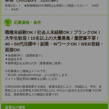
単発（10日以内・1日のみ）
単発1日～！ ★勤務開始日や期間はお気軽にご相談ください！ ＃8月
～ ＃9月～
応募資格・条件
職種未経験OK / 社会人未経験OK / ブランクOK /
大学生歓迎 / 10名以上の大量募集 / 履歴書不要 /
40～50代活躍中 / 副業・WワークOK / WEB登録・
面接OK
▼未経験OK！（副業歓迎☆）
▼高校生不可
▼携帯電話をお持ちの方（業務連絡に使用）
※応募後のご連絡はメールです。
「81100_info@cam-com.jp」よりお送りします。
ドメイン指定受信の解除をお願いします。
※30日以内の派遣就業する場合、派遣法改正により、60歳以上、学生、生
業収入または世帯収入500万円以上のいずれかに該当する方が対象です(学
生証、源泉徴収票などの確認が必要です)
派遣先の概要