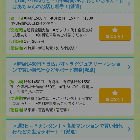
【10時～15時など＊1日5時間OK】おじいちゃん・お
ばあちゃんのお話し相手！[派遣]
[給 与]
■時給1500円 ◆月収例：15万円（1500
円×5時間×20日勤務の場合）
[交通費]
交通費全額支給 ■ガソリン代も全額支給
（規定あり） ■無料駐車場もご相談ください
気になる！
[月収例]
15～20万円
[勤務地]
布施駅
/
新石切駅
/
河内小阪駅
/
…
＜時給1450円＊日払い可＞ラグジュアリーマンショ
ンで買い物代行などサポート業務[派遣]
[給 与]
時給1450円 有資格・有経験時給1550
円 介護福祉士時給1650円 ■日払いOK（規定あ
り）※即日払い不可
[交通費]
交通費全額支給 ■ガソリン代も全額支給
気になる！
（規定あり） ■無料駐車場もご相談ください
[勤務地]
堺東駅
/
百舌鳥駅
/
宿院駅
/
…
＜週3日～＊カンタン！＞高級マンションで買い物代
行などの生活サポート！[派遣]