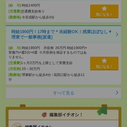
[給 与]
時給1400円
[交通費]
交通費支給有り
気になる！
[勤務地]
今宮戎駅から徒歩3分
時給1900円！17時まで＊未経験OK！残業ほぼなし▼
堺東で一般事務[派遣]
[給 与]
時給1900円 月収例 26万円 時給1900円×
実働7h×週5日×4週 ※月収例を保証するものではあ
りません。
[交通費]
1ヶ月3万円を上限として実費支給
気になる！
[月収例]
25～30万円
[勤務地]
堺東駅から徒歩4分
/
花田口駅から徒歩11
分
すべて見る