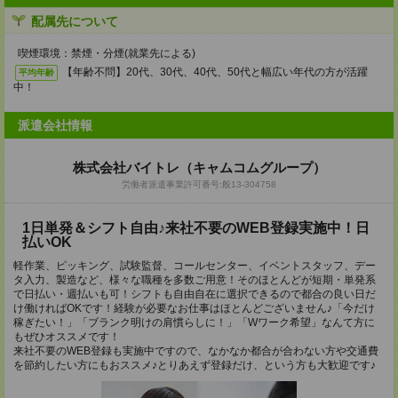
配属先について
喫煙環境：禁煙・分煙(就業先による)
【年齢不問】20代、30代、40代、50代と幅広い年代の方が活躍
平均年齢
中！
派遣会社情報
株式会社バイトレ（キャムコムグループ）
労働者派遣事業許可番号:般13-304758
1日単発＆シフト自由♪来社不要のWEB登録実施中！日
払いOK
軽作業、ピッキング、試験監督、コールセンター、イベントスタッフ、デー
タ入力、製造など、様々な職種を多数ご用意！そのほとんどが短期・単発系
で日払い・週払いも可！シフトも自由自在に選択できるので都合の良い日だ
け働ければOKです！経験が必要なお仕事はほとんどございません♪「今だけ
稼ぎたい！」「ブランク明けの肩慣らしに！」「Wワーク希望」なんて方に
もぜひオススメです！
来社不要のWEB登録も実施中ですので、なかなか都合が合わない方や交通費
を節約したい方にもおススメ♪とりあえず登録だけ、という方も大歓迎です♪