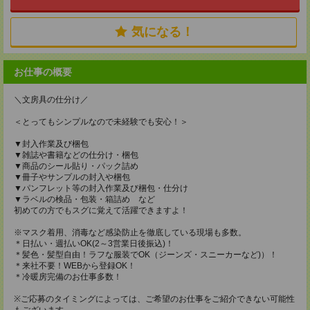
気になる！
お仕事の概要
＼文房具の仕分け／
＜とってもシンプルなので未経験でも安心！＞
▼封入作業及び梱包
▼雑誌や書籍などの仕分け・梱包
▼商品のシール貼り・パック詰め
▼冊子やサンプルの封入や梱包
▼パンフレット等の封入作業及び梱包・仕分け
▼ラベルの検品・包装・箱詰め など
初めての方でもスグに覚えて活躍できますよ！
※マスク着用、消毒など感染防止を徹底している現場も多数。
＊日払い・週払いOK(2～3営業日後振込)！
＊髪色・髪型自由！ラフな服装でOK（ジーンズ・スニーカーなど)）！
＊来社不要！WEBから登録OK！
＊冷暖房完備のお仕事多数！
※ご応募のタイミングによっては、ご希望のお仕事をご紹介できない可能性