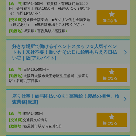
[給 与]
時給1450円 有資格・有経験時給1550
円 介護福祉士時給1650円 ■日払いOK（規定あ
り）※即日払い不可
[交通費]
交通費全額支給 ■ガソリン代も全額支給
気になる！
（規定あり） ■無料駐車場もご相談ください
[勤務地]
堺東駅
/
百舌鳥駅
/
宿院駅
/
…
好きな場所で働けるイベントスタッフ☆人気イベン
トも！来社不要！働いたその日に給料もらえる日払
い◎｜阪[アルバイト]
[給 与]
日給16,500円～
[勤務地]
大阪府大阪市天王寺区生玉前町（最寄り
気になる！
駅：谷町九丁目駅）
座り仕事！給与即払いOK！高時給！製品の梱包、検
査業務[派遣]
[給 与]
時給1400円
[交通費]
交通費支給有り
気になる！
[勤務地]
寝屋川市駅から徒歩5分