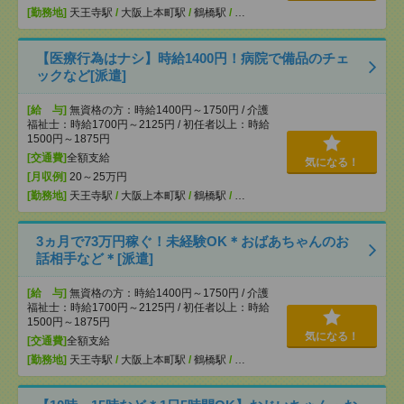
[勤務地]
天王寺駅
/
大阪上本町駅
/
鶴橋駅
/
…
【医療行為はナシ】時給1400円！病院で備品のチェ
ックなど[派遣]
[給 与]
無資格の方：時給1400円～1750円 / 介護
福祉士：時給1700円～2125円 / 初任者以上：時給
1500円～1875円
[交通費]
全額支給
気になる！
[月収例]
20～25万円
[勤務地]
天王寺駅
/
大阪上本町駅
/
鶴橋駅
/
…
3ヵ月で73万円稼ぐ！未経験OK＊おばあちゃんのお
話相手など＊[派遣]
[給 与]
無資格の方：時給1400円～1750円 / 介護
福祉士：時給1700円～2125円 / 初任者以上：時給
1500円～1875円
気になる！
[交通費]
全額支給
[勤務地]
天王寺駅
/
大阪上本町駅
/
鶴橋駅
/
…