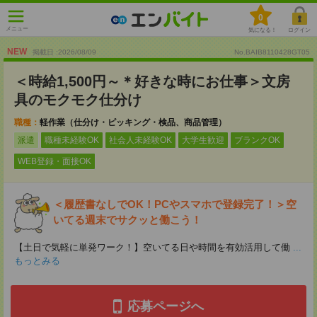
0
メニュー
気になる！
ログイン
NEW
掲載日 :2026
/
08
/
09
No.BAIB8110428GT05
＜時給1,500円～＊好きな時にお仕事＞文房
具のモクモク仕分け
職種：
軽作業（仕分け・ピッキング・検品、商品管理）
派遣
職種未経験OK
社会人未経験OK
大学生歓迎
ブランクOK
WEB登録・面接OK
＜履歴書なしでOK！PCやスマホで登録完了！＞空
いてる週末でサクッと働こう！
【土日で気軽に単発ワーク！】空いてる日や時間を有効活用して働
...
もっとみる
応募ページへ