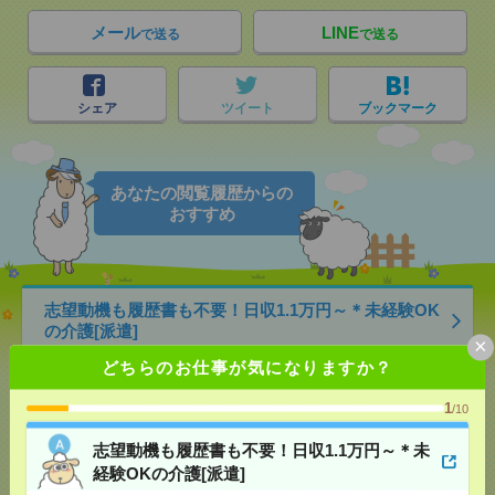
メール
LINE
で送る
で送る
シェア
ツイート
ブックマーク
あなたの閲覧履歴からの
おすすめ
志望動機も履歴書も不要！日収1.1万円～＊未経験OK
の介護[派遣]
×
どちらのお仕事が気になりますか？
[給 与]
無資格未経験：時給1400円～ ■週払い
OK ■扶養内OK ■日収1万1200円以上
1
/10
[交通費]
交通費全額支給
気になる！
[勤務地]
天王寺駅
/
大阪上本町駅
/
鶴橋駅
/
…
志望動機も履歴書も不要！日収1.1万円～＊未
経験OKの介護[派遣]
【オープニング募集】おばあちゃんのお散歩付き添