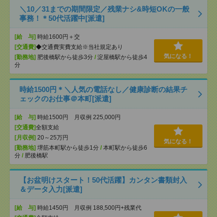
＼10／31までの期間限定／残業ナシ&時短OKの一般
事務！＊50代活躍中[派遣]
[給 与]
時給1600円＋交
[交通費]
◆交通費実費支給※当社規定あり
気になる！
[勤務地]
肥後橋駅から徒歩3分
/
淀屋橋駅から徒歩4
分
時給1500円＊＼人気の電話なし／健康診断の結果チ
ェックのお仕事＠本町[派遣]
[給 与]
時給1500円 月収例 225,000円
[交通費]
全額支給
[月収例]
20～25万円
気になる！
[勤務地]
堺筋本町駅から徒歩1分
/
本町駅から徒歩6
分
/
肥後橋駅
【お盆明けスタート！50代活躍】カンタン書類封入
＆データ入力[派遣]
[給 与]
時給1450円 月収例 188,500円+残業代