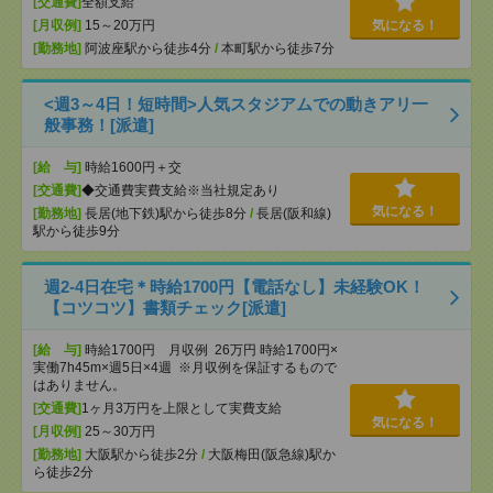
[交通費]
全額支給
[月収例]
15～20万円
気になる！
[勤務地]
阿波座駅から徒歩4分
/
本町駅から徒歩7分
<週3～4日！短時間>人気スタジアムでの動きアリ一
般事務！[派遣]
[給 与]
時給1600円＋交
[交通費]
◆交通費実費支給※当社規定あり
気になる！
[勤務地]
長居(地下鉄)駅から徒歩8分
/
長居(阪和線)
駅から徒歩9分
週2-4日在宅＊時給1700円【電話なし】未経験OK！
【コツコツ】書類チェック[派遣]
[給 与]
時給1700円 月収例 26万円 時給1700円×
実働7h45m×週5日×4週 ※月収例を保証するもので
はありません。
[交通費]
1ヶ月3万円を上限として実費支給
気になる！
[月収例]
25～30万円
[勤務地]
大阪駅から徒歩2分
/
大阪梅田(阪急線)駅か
ら徒歩2分