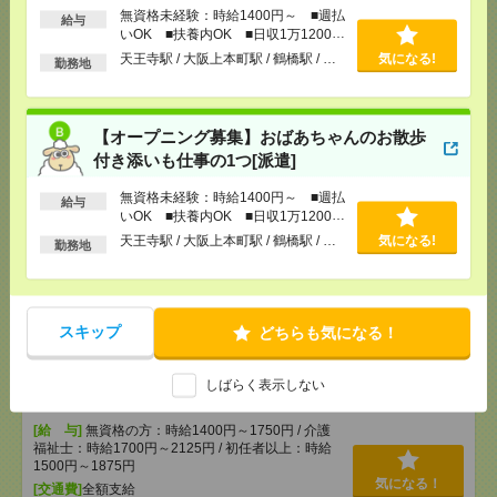
無資格未経験：時給1400円～ ■週払
いも仕事の1つ[派遣]
給与
いOK ■扶養内OK ■日収1万1200円
以上
天王寺駅 / 大阪上本町駅 / 鶴橋駅 / …
気になる!
[給 与]
無資格未経験：時給1400円～ ■週払い
勤務地
OK ■扶養内OK ■日収1万1200円以上
[交通費]
交通費全額支給
気になる！
[勤務地]
天王寺駅
/
大阪上本町駅
/
鶴橋駅
/
…
【オープニング募集】おばあちゃんのお散歩
付き添いも仕事の1つ[派遣]
説明会参加で全員に【現金2千円相当プレゼント】生
無資格未経験：時給1400円～ ■週払
活のお手伝い[派遣]
給与
いOK ■扶養内OK ■日収1万1200円
以上
天王寺駅 / 大阪上本町駅 / 鶴橋駅 / …
気になる!
勤務地
[給 与]
無資格未経験：時給1400円～ ■週払い
OK ■扶養内OK ■日収1万1200円以上
[交通費]
交通費全額支給
気になる！
[勤務地]
天王寺駅
/
大阪上本町駅
/
鶴橋駅
/
…
スキップ
どちらも気になる！
【医療行為はナシ】時給1400円！病院で備品のチェ
しばらく表示しない
ックなど＊[派遣]
[給 与]
無資格の方：時給1400円～1750円 / 介護
福祉士：時給1700円～2125円 / 初任者以上：時給
1500円～1875円
気になる！
[交通費]
全額支給