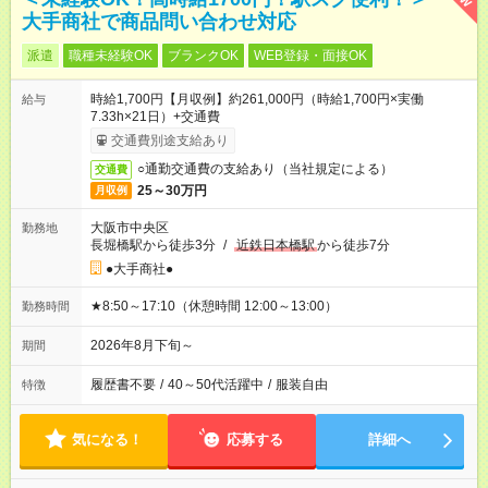
大手商社で商品問い合わせ対応
派遣
職種未経験OK
ブランクOK
WEB登録・面接OK
時給1,700円【月収例】約261,000円（時給1,700円×実働
給与
7.33h×21日）+交通費
交通費別途支給あり
○通勤交通費の支給あり（当社規定による）
交通費
25～30万円
月収例
大阪市中央区
勤務地
長堀橋駅から徒歩3分
/
近鉄日本橋駅
から徒歩7分
●大手商社●
★8:50～17:10（休憩時間 12:00～13:00）
勤務時間
2026年8月下旬～
期間
履歴書不要
/
40～50代活躍中
/
服装自由
特徴
気になる！
応募する
詳細へ