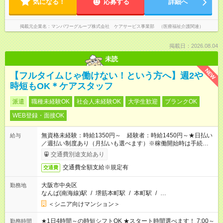
気になる！
応募する
詳細へ
掲載元企業名
マンパワーグループ株式会社 ケアサービス事業部 （医療福祉介護関連）
掲載日：2026.08.04
未読
NEW
【フルタイムじゃ働けない！という方へ】週2や
時短もOK＊ケアスタッフ
派遣
職種未経験OK
社会人未経験OK
大学生歓迎
ブランクOK
WEB登録・面接OK
無資格未経験：時給1350円～ 経験者：時給1450円～★日払い
給与
／週払い制度あり（月払いも選べます）※稼働開始時は手続き完
了次第のお支払いとなります。
交通費別途支給あり
交通費全額支給※規定有
交通費
大阪市中央区
勤務地
なんば(南海線)駅
/
堺筋本町駅
/
本町駅
/
…
＜シニア向けマンション＞
★1日4時間～の時短シフトOK ★スタート時間選べます！ 7:00～
勤務時間