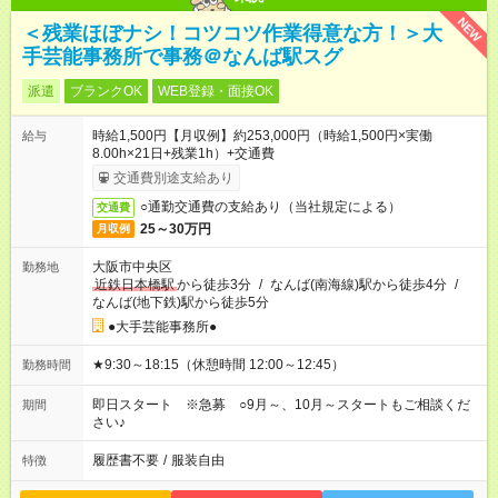
NEW
＜残業ほぼナシ！コツコツ作業得意な方！＞大
手芸能事務所で事務＠なんば駅スグ
派遣
ブランクOK
WEB登録・面接OK
時給1,500円【月収例】約253,000円（時給1,500円×実働
給与
8.00h×21日+残業1h）+交通費
交通費別途支給あり
○通勤交通費の支給あり（当社規定による）
交通費
25～30万円
月収例
大阪市中央区
勤務地
近鉄日本橋駅
から徒歩3分
/
なんば(南海線)駅から徒歩4分
/
なんば(地下鉄)駅から徒歩5分
●大手芸能事務所●
★9:30～18:15（休憩時間 12:00～12:45）
勤務時間
即日スタート ※急募 ○9月～、10月～スタートもご相談くだ
期間
さい♪
履歴書不要
/
服装自由
特徴