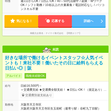
週1日からOK
/
日払いOK
/
40～50代活躍中
/
副業・Wワーク
特徴
OK
/
シフト勤務
/
10名以上の大量募集
/
電話対応なし
/
パソコ
ンスキル不要
気になる！
応募する
詳細へ
掲載元企業名
テイケイ株式会社 【関西エリア】
未読
好きな場所で働けるイベントスタッフ☆人気イベ
ントも！来社不要！働いたその日に給料もらえる
日払い◎｜阪
アルバイト
職種未経験OK
日給16,500円～
給与
＋交通費支給 ★交通費全額支給！ ★日払いOK！（規定あり） ┗
働いたその日に現金GET♪ お仕事後はコンビニATMから 日払
交通費別途支給あり
い分を引き落とせます！ 【試用期間】試用期間なし
大阪市天王寺区
勤務地
大阪府大阪市天王寺区生玉前町（最寄り駅：谷町九丁目駅）