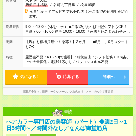
大阪市中央区
勤務地
近鉄日本橋駅
/
谷町九丁目駅
/
松屋町駅
≪自宅からドアtoドアで30分以内！≫ご希望の勤務地を紹介
します。
9:00～18:00（休憩60分） ■ご希望があれば下記シフトもOK！
勤務時間
早番 7:00～16:00 遅番 10:00～19:00 「家族と休みを合わせた
い」 「余裕を持って夕飯の準備がしたい」 「できれば残業はし
たくない」 など、ご希望を教えてくださいね。 ※Wワーク希望
【現在も積極採用中！急募！】2カ月～ ■8月～、9月スタート
期間
の方へ 今ご覧のお仕事で希望する勤務時間と、もう1つのお仕事
もOK！
の勤務時間。 合計で週40時間を超える場合は応募できません。
履歴書不要
/
40～50代活躍中
/
服装自由
/
シフト勤務
/
10名以
特徴
上の大量募集
/
電話対応なし
/
パソコンスキル不要
気になる！
応募する
詳細へ
掲載元企業名
日研トータルソーシング株式会社 メディカルケア事業部
未読
ヘアカラー専門店の美容師（パート）◆週2日～1
日5時間～／時間外なし／なんば御堂筋店