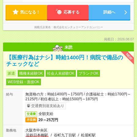
気になる！
応募する
詳細へ
掲載元企業名
株式会社センチュリーアンドカンパニー
掲載日：2026.08.07
未読
NEW
【医療行為はナシ】時給1400円！病院で備品の
チェックなど
派遣
職種未経験OK
社会人未経験OK
ブランクOK
WEB登録・面接OK
無資格の方：時給1400円～1750円 / 介護福祉士：時給1700円～
給与
2125円 / 初任者以上：時給1500円～1875円
交通費別途支給あり
全額支給
交通費
20～25万円
月収例
大阪市中央区
勤務地
近鉄日本橋駅
/
谷町九丁目駅
/
松屋町駅