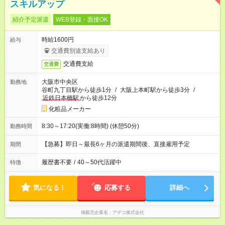
スキルアップ
紹介予定派遣
WEB登録・面接OK
時給1600円
給与
交通費別途支給あり
交通費支給
交通費
大阪市中央区
勤務地
谷町九丁目駅から徒歩1分
/
大阪上本町駅から徒歩3分
/
近鉄日本橋駅
から徒歩12分
化粧品メーカー
8:30～17:20(実働:8時間) (休憩50分)
勤務時間
【急募】即日～最長6ヶ月の派遣期間後、直接雇用予定
期間
履歴書不要
/
40～50代活躍中
特徴
気になる！
応募する
詳細へ
掲載元企業名
アデコ株式会社