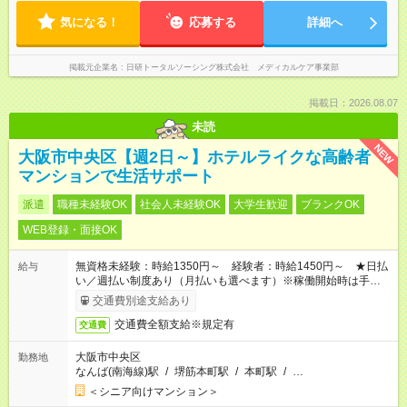
気になる！
応募する
詳細へ
掲載元企業名
日研トータルソーシング株式会社 メディカルケア事業部
掲載日：2026.08.07
未読
NEW
大阪市中央区【週2日～】ホテルライクな高齢者
マンションで生活サポート
派遣
職種未経験OK
社会人未経験OK
大学生歓迎
ブランクOK
WEB登録・面接OK
無資格未経験：時給1350円～ 経験者：時給1450円～ ★日払
給与
い／週払い制度あり（月払いも選べます）※稼働開始時は手続き
完了次第のお支払いとなります。
交通費別途支給あり
交通費全額支給※規定有
交通費
大阪市中央区
勤務地
なんば(南海線)駅
/
堺筋本町駅
/
本町駅
/
…
＜シニア向けマンション＞