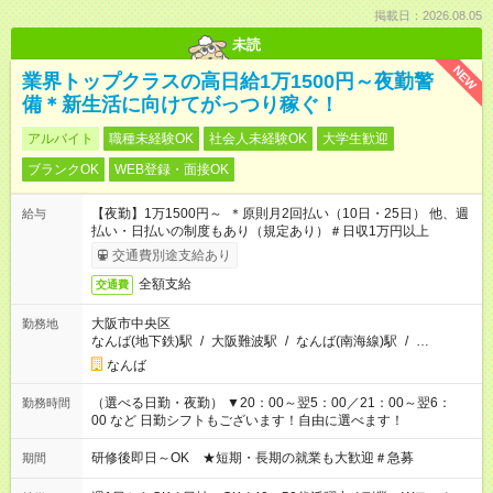
掲載日：2026.08.05
未読
NEW
業界トップクラスの高日給1万1500円～夜勤警
備＊新生活に向けてがっつり稼ぐ！
アルバイト
職種未経験OK
社会人未経験OK
大学生歓迎
ブランクOK
WEB登録・面接OK
【夜勤】1万1500円～ ＊原則月2回払い（10日・25日） 他、週
給与
払い・日払いの制度もあり（規定あり）＃日収1万円以上
交通費別途支給あり
全額支給
交通費
大阪市中央区
勤務地
なんば(地下鉄)駅
/
大阪難波駅
/
なんば(南海線)駅
/
…
なんば
（選べる日勤・夜勤） ▼20：00～翌5：00／21：00～翌6：
勤務時間
00 など 日勤シフトもございます！自由に選べます！
研修後即日～OK ★短期・長期の就業も大歓迎＃急募
期間