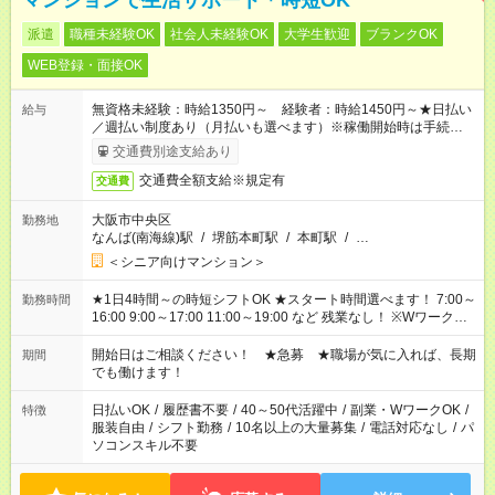
マンションで生活サポート＊時短OK
派遣
職種未経験OK
社会人未経験OK
大学生歓迎
ブランクOK
WEB登録・面接OK
無資格未経験：時給1350円～ 経験者：時給1450円～★日払い
給与
／週払い制度あり（月払いも選べます）※稼働開始時は手続き完
了次第のお支払いとなります。
交通費別途支給あり
交通費全額支給※規定有
交通費
大阪市中央区
勤務地
なんば(南海線)駅
/
堺筋本町駅
/
本町駅
/
…
＜シニア向けマンション＞
★1日4時間～の時短シフトOK ★スタート時間選べます！ 7:00～
勤務時間
16:00 9:00～17:00 11:00～19:00 など 残業なし！ ※Wワークの
場合、他のお仕事と合わせ週40時間超の就業はご案内できませ
ん ※法令に基づき、週20時間以上勤務は社会保険への加入対象
開始日はご相談ください！ ★急募 ★職場が気に入れば、長期
期間
となります ※労働者派遣法（日雇い派遣の原則禁止）により、
でも働けます！
短時間・短期間の就業はご案内が難しい場合があります
日払いOK
/
履歴書不要
/
40～50代活躍中
/
副業・WワークOK
/
特徴
服装自由
/
シフト勤務
/
10名以上の大量募集
/
電話対応なし
/
パ
ソコンスキル不要