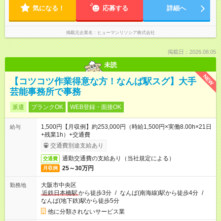
気になる！
応募する
詳細へ
掲載元企業名
ヒューマンリソシア株式会社
掲載日：2026.08.05
未読
NEW
【コツコツ作業得意な方！なんば駅スグ】大手
芸能事務所で事務
派遣
ブランクOK
WEB登録・面接OK
1,500円【月収例】約253,000円（時給1,500円×実働8.00h×21日
給与
+残業1h）+交通費
交通費別途支給あり
通勤交通費の支給あり（当社規定による）
交通費
25～30万円
月収例
大阪市中央区
勤務地
近鉄日本橋駅
から徒歩3分
/
なんば(南海線)駅から徒歩4分
/
なんば(地下鉄)駅から徒歩5分
他に分類されないサービス業