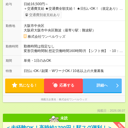
日給16,500円～
給与
＋交通費支給 ★交通費全額支給！ ★日払いOK！（規定あり） ┗
働いたその日に現金GET♪ お仕事後はコンビニATMから 日払
交通費別途支給あり
い分を引き落とせます！ 【試用期間】試用期間なし
大阪市中央区
勤務地
大阪府大阪市中央区難波（最寄り駅：難波駅）
株式会社ワンベルウッズ
勤務時間は指定なし
勤務時間
変形労働時間制 想定労働時間160時間/月 【シフト例】 ・10：
00～20：00
単発・1日のみOK
期間
日払いOK / 副業・WワークOK / 10名以上の大量募集
特徴
気になる！
応募する
詳細へ
掲載元企業名
株式会社ワンベルウッズ
掲載日：2026.08.07
未読
NEW
＜未経験OK！高時給1700円！駅スグ便利！＞