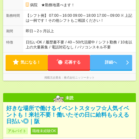
病院 ★勤務地選べます！
【シフト例】 07:00～16:00 09:00～18:00 17:00～09:00 ※ 上記
勤務時間
は一例です！その他シフトもご相談ください！
即日～2ヶ月以上
期間
日払いOK
/
履歴書不要
/
40～50代活躍中
/
シフト勤務
/
10名以
特徴
上の大量募集
/
電話対応なし
/
パソコンスキル不要
気になる！
応募する
詳細へ
掲載元企業名
株式会社ニッソーネット
未読
好きな場所で働けるイベントスタッフ☆人気イベ
ントも！来社不要！働いたその日に給料もらえる
日払い◎｜阪
アルバイト
職種未経験OK