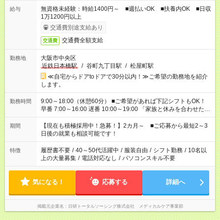
無資格未経験：時給1400円～ ■週払いOK ■扶養内OK ■日収
給与
1万1200円以上
交通費別途支給あり
交通費全額支給
交通費
大阪市中央区
勤務地
近鉄日本橋駅
/
谷町九丁目駅
/
松屋町駅
≪自宅からドアtoドアで30分以内！≫ご希望の勤務地を紹介
します。
9:00～18:00（休憩60分） ■ご希望があれば下記シフトもOK！
勤務時間
早番 7:00～16:00 遅番 10:00～19:00 「家族と休みを合わせた
い」 「余裕を持って夕飯の準備がしたい」 「できれば残業はし
たくない」 など、ご希望を教えてくださいね。 ※Wワーク希望
【現在も積極採用中！急募！】2カ月～ ■ご応募から最短2～3
期間
の方へ 今ご覧のお仕事で希望する勤務時間と、もう1つのお仕事
日後の就業も相談可能です！
の勤務時間。 合計で週40時間を超える場合は応募できません。
履歴書不要
/
40～50代活躍中
/
服装自由
/
シフト勤務
/
10名以
特徴
上の大量募集
/
電話対応なし
/
パソコンスキル不要
気になる！
応募する
詳細へ
掲載元企業名
日研トータルソーシング株式会社 メディカルケア事業部