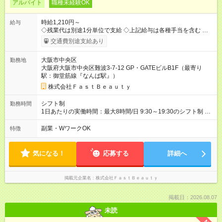
アルバイト
職種未経験OK
時給1,210円～
給与
◇残業代は別途1分単位で支給 ◇上記給与は各種手当を含む ◇毎
月インセンティブポイント付与 ・店舗売上や入客人数などに応
交通費別途支給あり
じてインセンティブポイントを付与 ・ポイントは6ヶ月に一度引
き出し可能 ◇半年に1回の昇給制度（3人に1人以上が昇給） ◇管
大阪市中央区
勤務地
理美容師手当あり 研修期間6ヶ月間は以下給与のみ変更あり 時
大阪府大阪市中央区難波3-7-12 GP・GATEビルB1F（最寄り
給1180円 ※交通費支給（全額支給） ※給与に関しては2025年度
駅：御堂筋線『なんば駅』）
の最低賃金を反映済み ※各都道府県の施行月より適応、入社時
期によっては変動の可能性あり 詳細は、採用担当へお問い合わ
株式会社ＦａｓｔＢｅａｕｔｙ
せください 【試用期間】試用期間なし
シフト制
勤務時間
1日あたりの実働時間：最大8時間/日 9:30～19:30のシフト制 週
2日～、1日5時間～OK シフトはご希望を伺いながら相談のうえ
決定します 扶養内勤務・ダブルワークOK
副業・WワークOK
特徴
気になる！
応募する
詳細へ
掲載元企業名
株式会社ＦａｓｔＢｅａｕｔｙ
掲載日：2026.08.07
未読