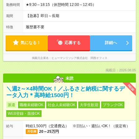
★9:30～18:15（休憩時間 12:00～12:45）
勤務時間
【急募】即日～長期
期間
履歴書不要
特徴
気になる！
応募する
詳細へ
掲載元企業名
ヒューマンリソシア株式会社 関西オフィス
掲載日：2026.08.05
未読
NEW
＼週2～×4時間OK！／ふるさと納税に関するデ
ータ入力＊高時給1500円！
派遣
職種未経験OK
社会人未経験OK
大学生歓迎
ブランクOK
WEB登録・面接OK
時給1,500円（交通費込） ※日払い・週払いOK！（規定有）
給与
20～25万円
月収例