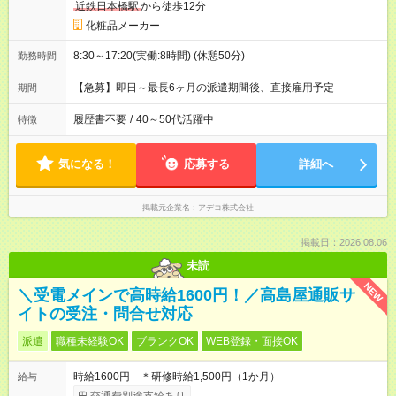
近鉄日本橋駅
から徒歩12分
化粧品メーカー
8:30～17:20(実働:8時間) (休憩50分)
勤務時間
【急募】即日～最長6ヶ月の派遣期間後、直接雇用予定
期間
履歴書不要
/
40～50代活躍中
特徴
気になる！
応募する
詳細へ
掲載元企業名
アデコ株式会社
掲載日：2026.08.06
未読
NEW
＼受電メインで高時給1600円！／高島屋通販サ
イトの受注・問合せ対応
派遣
職種未経験OK
ブランクOK
WEB登録・面接OK
時給1600円 ＊研修時給1,500円（1か月）
給与