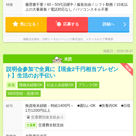
場合は応募できません。
履歴書不要
/
40～50代活躍中
/
服装自由
/
シフト勤務
/
10名以
特徴
上の大量募集
/
電話対応なし
/
パソコンスキル不要
気になる！
応募する
詳細へ
掲載元企業名
日研トータルソーシング株式会社 メディカルケア事業部
掲載日：2026.08.07
未読
NEW
説明会参加で全員に【現金2千円相当プレゼン
ト】生活のお手伝い
派遣
職種未経験OK
社会人未経験OK
ブランクOK
WEB登録・面接OK
無資格未経験：時給1400円～ ■週払いOK ■扶養内OK ■日収
給与
1万1200円以上
交通費別途支給あり
交通費全額支給
交通費