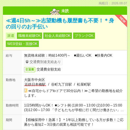
掲載日：2026.08.07
未読
NEW
≪週4日5h～≫志望動機も履歴書も不要！＊身
の回りのお手伝い
派遣
職種未経験OK
社会人未経験OK
ブランクOK
WEB登録・面接OK
無資格未経験：時給1400円～ ■週払いOK ■扶養内OK
給与
交通費別途支給あり
交通費全額支給
交通費
大阪市中央区
勤務地
近鉄日本橋駅
/
谷町九丁目駅
/
松屋町駅
≪自宅からドアtoドアで30分以内！≫ご希望の勤務地を紹介
します。
1日5時間からOK！ ■シフト例 (1)8:00～13:00 (2)10:00～15:00
勤務時間
(3)12:00～17:00 「子どもたちが学校に行く間だけ働きたい」
「余裕を持って夕飯の準備がしたい」 「午前中は働いて、午後
はプライベートの時間にしたい」 など、ご希望を教えてくださ
【積極採用中！急募！】＊1年以上勤務している方が多数！ご応
期間
いね。 ※Wワーク希望の方へ 今ご覧のお仕事で希望する勤務時
募から最短2～3日後の就業も相談可能です！
間と、もう1つのお仕事の勤務時間。 合計で週40時間を超える