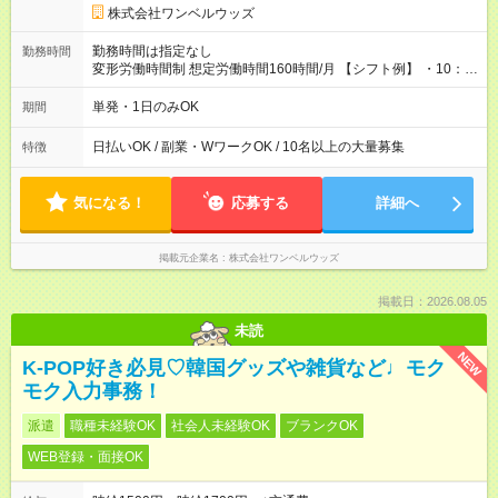
株式会社ワンベルウッズ
勤務時間は指定なし
勤務時間
変形労働時間制 想定労働時間160時間/月 【シフト例】 ・10：
00～20：00
単発・1日のみOK
期間
日払いOK / 副業・WワークOK / 10名以上の大量募集
特徴
気になる！
応募する
詳細へ
掲載元企業名
株式会社ワンベルウッズ
掲載日：2026.08.05
未読
NEW
K-POP好き必見♡韓国グッズや雑貨など♩モク
モク入力事務！
派遣
職種未経験OK
社会人未経験OK
ブランクOK
WEB登録・面接OK