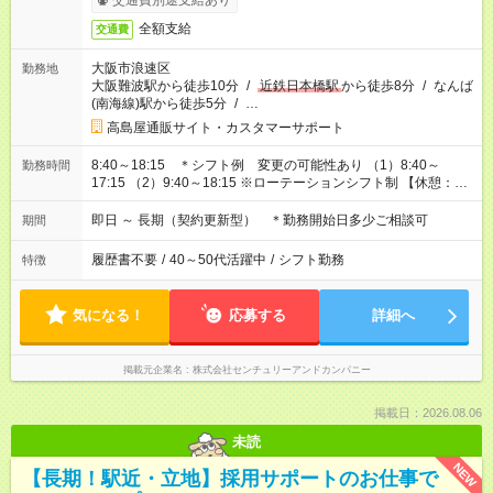
交通費別途支給あり
全額支給
交通費
大阪市浪速区
勤務地
大阪難波駅から徒歩10分
/
近鉄日本橋駅
から徒歩8分
/
なんば
(南海線)駅から徒歩5分
/
…
高島屋通販サイト・カスタマーサポート
8:40～18:15 ＊シフト例 変更の可能性あり （1）8:40～
勤務時間
17:15 （2）9:40～18:15 ※ローテーションシフト制 【休憩：60
分 / 実働：7時間35分】
即日 ～ 長期（契約更新型） ＊勤務開始日多少ご相談可
期間
履歴書不要
/
40～50代活躍中
/
シフト勤務
特徴
気になる！
応募する
詳細へ
掲載元企業名
株式会社センチュリーアンドカンパニー
掲載日：2026.08.06
未読
NEW
【長期！駅近・立地】採用サポートのお仕事で