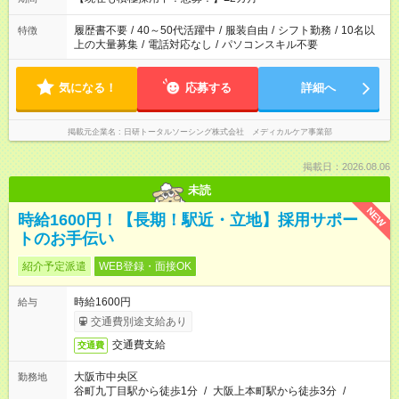
いね。 ※Wワーク希望の方へ 今ご覧のお仕事で希望する勤務時
間と、もう1つのお仕事の勤務時間。 合計で週40時間を超える
履歴書不要
/
40～50代活躍中
/
服装自由
/
シフト勤務
/
10名以
特徴
場合は応募できません。
上の大量募集
/
電話対応なし
/
パソコンスキル不要
気になる！
応募する
詳細へ
掲載元企業名
日研トータルソーシング株式会社 メディカルケア事業部
掲載日：2026.08.06
未読
NEW
時給1600円！【長期！駅近・立地】採用サポー
トのお手伝い
紹介予定派遣
WEB登録・面接OK
時給1600円
給与
交通費別途支給あり
交通費支給
交通費
大阪市中央区
勤務地
谷町九丁目駅から徒歩1分
/
大阪上本町駅から徒歩3分
/