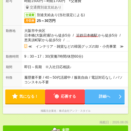
時給1500円～時給1700円 +交通費
給与
交通費別途支給あり
別途支給あり(当社規定による)
交通費
25～30万円
月収例
大阪市中央区
勤務地
日本橋(大阪府)駅から徒歩5分
/
近鉄日本橋駅
から徒歩5分
/
恵美須町駅から徒歩5分
/
…
≪ インテリア・雑貨などの韓国グッズの卸・小売事業 ≫
9：30～17：30(実働7時間/休憩60分)
勤務時間
即日～長期 ※入社日応相談♩
期間
履歴書不要
/
40～50代活躍中
/
服装自由
/
電話対応なし
/
パソ
特徴
コンスキル不要
気になる！
応募する
詳細へ
掲載元企業名
株式会社アンフ・スタイル
掲載日：2026.08.05
未読