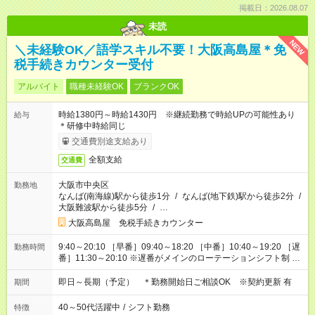
掲載日：2026.08.07
未読
NEW
＼未経験OK／語学スキル不要！大阪高島屋＊免
税手続きカウンター受付
アルバイト
職種未経験OK
ブランクOK
時給1380円～時給1430円 ※継続勤務で時給UPの可能性あり
給与
＊研修中時給同じ
交通費別途支給あり
全額支給
交通費
大阪市中央区
勤務地
なんば(南海線)駅から徒歩1分
/
なんば(地下鉄)駅から徒歩2分
/
大阪難波駅から徒歩5分
/
…
大阪高島屋 免税手続きカウンター
9:40～20:10 ［早番］09:40～18:20 ［中番］10:40～19:20 ［遅
勤務時間
番］11:30～20:10 ※遅番がメインのローテーションシフト制 ※
高島屋の営業時間変更に伴う勤務時間変更の可能性あり ＊休憩
70分／実働7時間30分
即日～長期（予定） ＊勤務開始日ご相談OK ※契約更新 有
期間
40～50代活躍中
/
シフト勤務
特徴