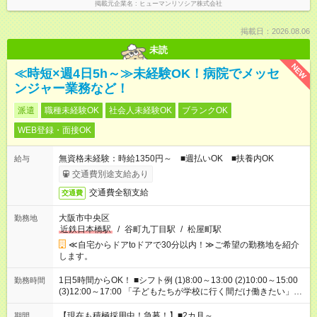
掲載元企業名
ヒューマンリソシア株式会社
掲載日：2026.08.06
未読
NEW
≪時短×週4日5h～≫未経験OK！病院でメッセ
ンジャー業務など！
派遣
職種未経験OK
社会人未経験OK
ブランクOK
WEB登録・面接OK
無資格未経験：時給1350円～ ■週払いOK ■扶養内OK
給与
交通費別途支給あり
交通費全額支給
交通費
大阪市中央区
勤務地
近鉄日本橋駅
/
谷町九丁目駅
/
松屋町駅
≪自宅からドアtoドアで30分以内！≫ご希望の勤務地を紹介
します。
1日5時間からOK！ ■シフト例 (1)8:00～13:00 (2)10:00～15:00
勤務時間
(3)12:00～17:00 「子どもたちが学校に行く間だけ働きたい」
「余裕を持って夕飯の準備がしたい」 「午前中は働いて、午後
はプライベートの時間にしたい」 など、ご希望を教えてくださ
【現在も積極採用中！急募！】■2カ月～
期間