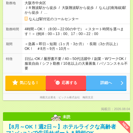
大阪市中央区
勤務地
ＪＲ難波駅から徒歩
/
大阪難波駅から徒歩
/
なんば(南海線)駅
から徒歩
/
…
なんば駅付近のコールセンター
4時間～OK！（8:00～22:00の中で） ＜スタート時間を選べま
勤務時間
す！＞ (例)8：00～13：00、17：00～22：00
＜急募＞即日～短期（1ヶ月・3か月）・長期（3か月以上）
期間
OK！ ＃8月～9月～10月～
日払いOK
/
履歴書不要
/
40～50代活躍中
/
副業・WワークOK
/
特徴
服装自由
/
シフト勤務
/
10名以上の大量募集
/
パソコンスキル不
要
気になる！
応募する
詳細へ
掲載元企業名
ピックル株式会社 梅田支店
掲載日：2026.08.04
未読
NEW
【8月～OK！週2日～】ホテルライクな高齢者