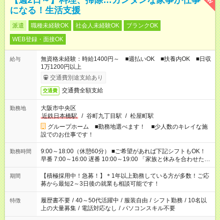
【週2日～】料理、掃除…カンタンな家事が仕事
になる！生活支援
派遣
職種未経験OK
社会人未経験OK
ブランクOK
WEB登録・面接OK
無資格未経験：時給1400円～ ■週払いOK ■扶養内OK ■日収
給与
1万1200円以上
交通費別途支給あり
交通費全額支給
交通費
大阪市中央区
勤務地
近鉄日本橋駅
/
谷町九丁目駅
/
松屋町駅
グループホーム ■勤務地選べます！ ■少人数のキレイな施
設でのお仕事です！
9:00～18:00（休憩60分） ■ご希望があれば下記シフトもOK！
勤務時間
早番 7:00～16:00 遅番 10:00～19:00 「家族と休みを合わせた
い」 「余裕を持って夕飯の準備がしたい」 「できれば残業はし
たくない」 など、ご希望を教えてくださいね。 ※Wワーク希望
【積極採用中！急募！】＊1年以上勤務している方が多数！ご応
期間
の方へ 今ご覧のお仕事で希望する勤務時間と、もう1つのお仕事
募から最短2～3日後の就業も相談可能です！
の勤務時間。 合計で週40時間を超える場合は応募できません。
履歴書不要
/
40～50代活躍中
/
服装自由
/
シフト勤務
/
10名以
特徴
上の大量募集
/
電話対応なし
/
パソコンスキル不要