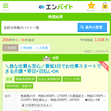
0
メニュー
気になる！
ログイン
検索結果
条件の変更
近鉄日本橋のバイト一覧
266
1,436
件中
1
～
50
件表示
平均時給:
円
新着順
時給順
人気順
掲載日：2026.08.07
未読
NEW
＼急な出費も安心／最短3日でお仕事スタートで
きる介護＊即日×日払いOK
派遣
職種未経験OK
社会人未経験OK
ブランクOK
WEB登録・面接OK
無資格の方：時給1400円～1750円 / 介護福祉士：時給1700円～
給与
2125円 / 初任者以上：時給1500円～1875円 ■日払いOK ■
日収例：1万1200円（時給1400円×8h）
交通費別途支給あり