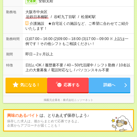
全額支給
交通費
大阪市中央区
勤務地
近鉄日本橋駅
/
谷町九丁目駅
/
松屋町駅
介護施設 ★自宅近くの施設など、ご希望に合わせてご紹介
いたします！
(1)07:00～16:00 (2)09:00～18:00 (3)17:00～09:00 ※ 上記は一
勤務時間
例です！その他シフトもご相談ください！
即日～2ヶ月以上
期間
日払いOK
/
履歴書不要
/
40～50代活躍中
/
シフト勤務
/
10名以
特徴
上の大量募集
/
電話対応なし
/
パソコンスキル不要
気になる！
応募する
詳細へ
掲載元企業名
株式会社ニッソーネット
興味のあるバイト
は、とりあえず保存しよう♪
保存した求人は、後からまとめて応募できるよ。
企業からアプローチが届くことも！