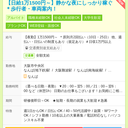
NEW
【日給1万1500円～】静かな夜にしっかり稼ぐ
＊歩行者・車両案内！
アルバイト
職種未経験OK
社会人未経験OK
大学生歓迎
ブランクOK
WEB登録・面接OK
【夜勤】1万1500円～ ＊原則月2回払い（10日・25日） 他、週
給与
払い・日払いの制度もあり（規定あり）＃日収1万円以上
交通費別途支給あり
全額支給
交通費
大阪市中央区
勤務地
なんば(地下鉄)駅
/
大阪難波駅
/
なんば(南海線)駅
/
…
なんば
（選べる日勤・夜勤） ▼20：00～翌5：00／21：00～翌6：
勤務時間
00 など（休憩1h） 日勤のお仕事もございます！お気軽にご相談
ください！
研修後即日～OK ★短期・長期の就業も大歓迎＃急募
期間
週1日からOK
/
日払いOK
/
40～50代活躍中
/
副業・Wワーク
特徴
OK
/
シフト勤務
/
10名以上の大量募集
/
電話対応なし
/
パソコ
ンスキル不要