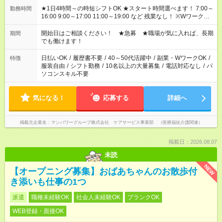
★1日4時間～の時短シフトOK ★スタート時間選べます！ 7:00～
勤務時間
16:00 9:00～17:00 11:00～19:00 など 残業なし！ ※Wワークの
場合、他のお仕事と合わせ週40時間超の就業はご案内できませ
ん ※法令に基づき、週20時間以上勤務は社会保険への加入対象
開始日はご相談ください！ ★急募 ★職場が気に入れば、長期
期間
となります ※労働者派遣法（日雇い派遣の原則禁止）により、
でも働けます！
短時間・短期間の就業はご案内が難しい場合があります
日払いOK
/
履歴書不要
/
40～50代活躍中
/
副業・WワークOK
/
特徴
服装自由
/
シフト勤務
/
10名以上の大量募集
/
電話対応なし
/
パ
ソコンスキル不要
気になる！
応募する
詳細へ
掲載元企業名
マンパワーグループ株式会社 ケアサービス事業部 （医療福祉介護関連）
掲載日：2026.08.07
未読
NEW
【オープニング募集】おばあちゃんのお散歩付
き添いも仕事の1つ
派遣
職種未経験OK
社会人未経験OK
ブランクOK
WEB登録・面接OK