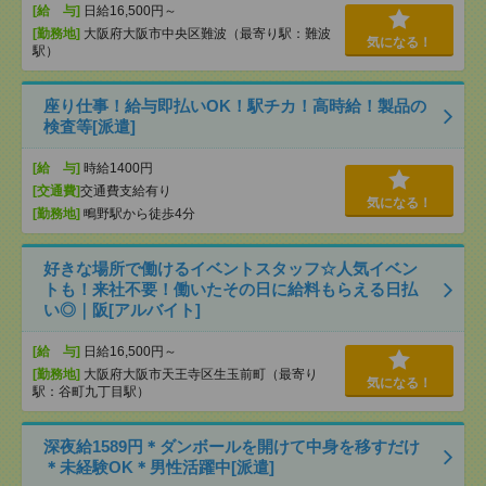
[給 与]
日給16,500円～
[勤務地]
大阪府大阪市中央区難波（最寄り駅：難波
気になる！
駅）
座り仕事！給与即払いOK！駅チカ！高時給！製品の
検査等[派遣]
[給 与]
時給1400円
[交通費]
交通費支給有り
気になる！
[勤務地]
鴫野駅から徒歩4分
好きな場所で働けるイベントスタッフ☆人気イベン
トも！来社不要！働いたその日に給料もらえる日払
い◎｜阪[アルバイト]
[給 与]
日給16,500円～
[勤務地]
大阪府大阪市天王寺区生玉前町（最寄り
気になる！
駅：谷町九丁目駅）
深夜給1589円＊ダンボールを開けて中身を移すだけ
＊未経験OK＊男性活躍中[派遣]