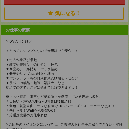
気になる！
お仕事の概要
＼DMの仕分け／
＜とってもシンプルなので未経験でも安心！＞
▼封入作業及び梱包
▼雑誌や書籍などの仕分け・梱包
▼商品のシール貼り・パック詰め
▼冊子やサンプルの封入や梱包
▼パンフレット等の封入作業及び梱包・仕分け
▼ラベルの検品・包装・箱詰め など
初めての方でもスグに覚えて活躍できますよ！
※マスク着用、消毒など感染防止を徹底している現場も多数。
＊日払い・週払いOK(2～3営業日後振込)！
＊髪色・髪型自由！ラフな服装でOK（ジーンズ・スニーカーなど)）！
＊来社不要！WEBから登録OK！
＊冷暖房完備のお仕事多数！
※ご応募のタイミングによっては、ご希望のお仕事をご紹介できない可能性