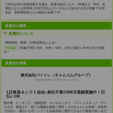
※30日以内の派遣就業する場合、派遣法改正により、60歳以上、学生、生
業収入または世帯収入500万円以上のいずれかに該当する方が対象です(学
生証、源泉徴収票などの確認が必要です)
派遣先の概要
配属先について
喫煙環境：禁煙・分煙(就業先による)
【年齢不問】20代、30代、40代、50代と幅広い年代の方が活躍
平均年齢
中！
派遣会社情報
株式会社バイトレ（キャムコムグループ）
労働者派遣事業許可番号:般13-304758
1日単発＆シフト自由♪来社不要のWEB登録実施中！日
払いOK
軽作業、ピッキング、試験監督、コールセンター、イベントスタッフ、デー
タ入力、製造など、様々な職種を多数ご用意！そのほとんどが短期・単発系
で日払い・週払いも可！シフトも自由自在に選択できるので都合の良い日だ