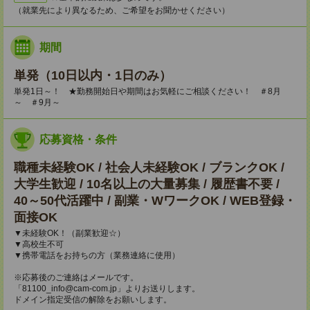
（就業先により異なるため、ご希望をお聞かせください）
期間
単発（10日以内・1日のみ）
単発1日～！ ★勤務開始日や期間はお気軽にご相談ください！ ＃8月
～ ＃9月～
応募資格・条件
職種未経験OK / 社会人未経験OK / ブランクOK /
大学生歓迎 / 10名以上の大量募集 / 履歴書不要 /
40～50代活躍中 / 副業・WワークOK / WEB登録・
面接OK
▼未経験OK！（副業歓迎☆）
▼高校生不可
▼携帯電話をお持ちの方（業務連絡に使用）
※応募後のご連絡はメールです。
「81100_info@cam-com.jp」よりお送りします。
ドメイン指定受信の解除をお願いします。