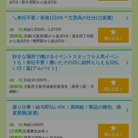
歩5分
/
新今宮駅から徒歩5分
＼来社不要／単発1日OK＊文房具の仕分け[派遣]
[給 与]
時給1,500円～1,875円
[勤務地]
京橋(大阪府)駅から徒歩5分
/
蒲生四丁目駅
気になる！
から徒歩5分
/
鴫野駅から徒歩5分
/
…
好きな場所で働けるイベントスタッフ☆人気イベン
トも！来社不要！働いたその日に給料もらえる日払
い◎｜阪[アルバイト]
[給 与]
日給16,500円～
[勤務地]
大阪府大阪市城東区新喜多（最寄り駅：京
気になる！
橋駅）
座り仕事！給与即払いOK！高時給！製品の梱包、検
査業務[派遣]
[給 与]
時給1400円
[交通費]
交通費支給有り
気になる！
[勤務地]
寝屋川市駅から徒歩5分