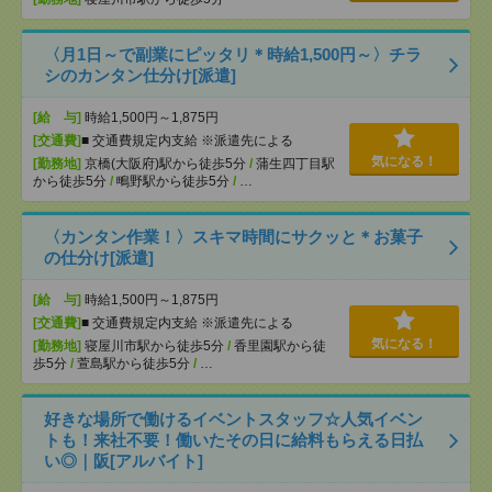
〈月1日～で副業にピッタリ＊時給1,500円～〉チラ
シのカンタン仕分け[派遣]
[給 与]
時給1,500円～1,875円
[交通費]
■ 交通費規定内支給 ※派遣先による
気になる！
[勤務地]
京橋(大阪府)駅から徒歩5分
/
蒲生四丁目駅
から徒歩5分
/
鴫野駅から徒歩5分
/
…
〈カンタン作業！〉スキマ時間にサクッと＊お菓子
の仕分け[派遣]
[給 与]
時給1,500円～1,875円
[交通費]
■ 交通費規定内支給 ※派遣先による
気になる！
[勤務地]
寝屋川市駅から徒歩5分
/
香里園駅から徒
歩5分
/
萱島駅から徒歩5分
/
…
好きな場所で働けるイベントスタッフ☆人気イベン
トも！来社不要！働いたその日に給料もらえる日払
い◎｜阪[アルバイト]