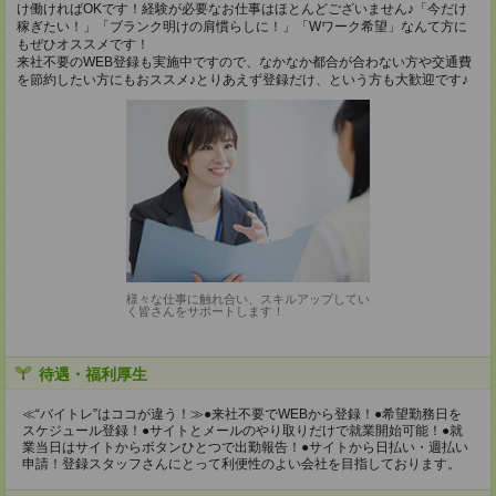
け働ければOKです！経験が必要なお仕事はほとんどございません♪「今だけ
稼ぎたい！」「ブランク明けの肩慣らしに！」「Wワーク希望」なんて方に
もぜひオススメです！
来社不要のWEB登録も実施中ですので、なかなか都合が合わない方や交通費
を節約したい方にもおススメ♪とりあえず登録だけ、という方も大歓迎です♪
様々な仕事に触れ合い、スキルアップしてい
く皆さんをサポートします！
待遇・福利厚生
≪“バイトレ”はココが違う！≫●来社不要でWEBから登録！●希望勤務日を
スケジュール登録！●サイトとメールのやり取りだけで就業開始可能！●就
業当日はサイトからボタンひとつで出勤報告！●サイトから日払い・週払い
申請！登録スタッフさんにとって利便性のよい会社を目指しております。