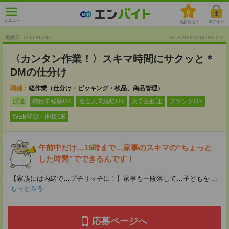
0
メニュー
気になる！
ログイン
掲載日 :2026
/
07
/
31
No.BAIB8110428GT50
〈カンタン作業！〉スキマ時間にサクッと＊
DMの仕分け
職種：
軽作業（仕分け・ピッキング・検品、商品管理）
派遣
職種未経験OK
社会人未経験OK
大学生歓迎
ブランクOK
WEB登録・面接OK
午前中だけ…15時まで…家事のスキマの“ちょっと
した時間”でできるんです！
【家族には内緒で…プチリッチに！】家事も一段落して…子どもを
...
もっとみる
応募ページへ