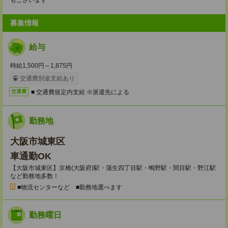
もございます
募集情報
給与
時給1,500円～1,875円
交通費別途支給あり
■ 交通費規定内支給 ※派遣先による
交通費
勤務地
大阪市城東区
車通勤OK
【大阪市城東区】京橋(大阪府)駅・蒲生四丁目駅・鴫野駅・関目駅・野江駅
など勤務地多数！
■物流センターなど ■勤務地選べます
勤務曜日