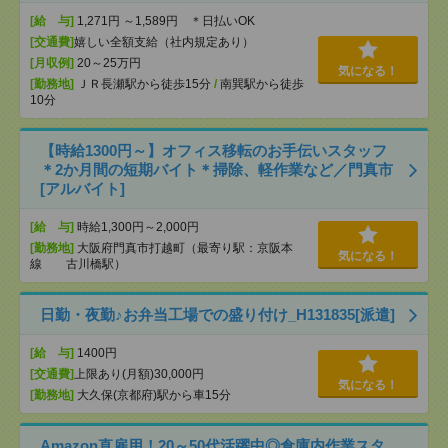
[給 与]
1,271円 ～1,589円 ＊日払いOK
[交通費]
嬉しい全額支給（社内規定あり）
[月収例]
20～25万円
気になる！
[勤務地]
ＪＲ長瀬駅から徒歩15分
/
南巽駅から徒歩
10分
【時給1300円～】オフィス移転のお手伝いスタッフ
＊2か月間の短期バイト＊掃除、軽作業など／門真市
[アルバイト]
[給 与]
時給1,300円～2,000円
[勤務地]
大阪府門真市打越町（最寄り駅：京阪本
気になる！
線 古川橋駅）
日勤・夜勤♪お弁当工場での盛り付け_H131835[派遣]
[給 与]
1400円
[交通費]
上限あり(月額)30,000円
気になる！
[勤務地]
大久保(京都府)駅から車15分
Amazon直雇用！20～50代活躍中◎倉庫内作業スタ