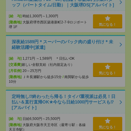
ッフ（パートタイム/日勤）｜大阪堺DS[アルバイト]
[給 与]
時給1,300円～1,300円
[勤務地]
大阪府堺市西区築港新町2-7-9ロジポート
気になる！
堺 1F
深夜給1589円＊スーパーのパック肉の盛り付け＊未
経験活躍中[派遣]
[給 与]
1,271円 ～1,589円 ＊日払いOK
[交通費]
嬉しい全額支給（社内規定あり）
[月収例]
20～25万円
気になる！
[勤務地]
ＪＲ長瀬駅から徒歩15分
/
南巽駅から徒歩
10分
定時無し⁉終わったら帰る！タイパ重視派は必見！日
払い＆直行直帰OK★今なら日給1000円サービスも⁉
[アルバイト]
[給 与]
日給6,500円～25,500円
[勤務地]
大阪府大阪市天王寺区（最寄り駅：各線
気になる！
天王寺駅）