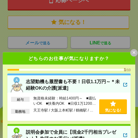
応募ページへ
気になる！
メール
LINE
で送る
で送る
×
どちらのお仕事が気になりますか？
シェア
ツイート
ブックマーク
1
/10
志望動機も履歴書も不要！日収1.1万円～＊未
あなたの閲覧履歴からの
経験OKの介護[派遣]
おすすめ
無資格未経験：時給1400円～ ■週払
給与
いOK ■扶養内OK ■日収1万1200円
以上
天王寺駅 / 大阪上本町駅 / 鶴橋駅 / …
気になる!
勤務地
志望動機も履歴書も不要！日収1.1万円～＊未経験OK
の介護[派遣]
説明会参加で全員に【現金2千円相当プレゼ
[給 与]
無資格未経験：時給1400円～ ■週払い