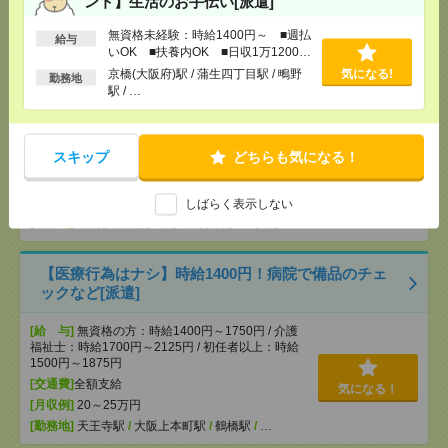
ント】生活のお手伝い[派遣]
OK ■扶養内OK ■日収1万1200円以上
無資格未経験：時給1400円～ ■週払
[交通費]
交通費全額支給
気になる！
給与
いOK ■扶養内OK ■日収1万1200円
[勤務地]
天王寺駅
/
大阪上本町駅
/
鶴橋駅
/
…
以上
京橋(大阪府)駅 / 蒲生四丁目駅 / 鴫野
気になる!
勤務地
駅 / …
説明会参加で全員に【現金2千円相当プレゼント】生
活のお手伝い[派遣]
スキップ
どちらも気になる！
[給 与]
無資格未経験：時給1400円～ ■週払い
OK ■扶養内OK ■日収1万1200円以上
[交通費]
交通費全額支給
しばらく表示しない
気になる！
[勤務地]
京橋(大阪府)駅
/
蒲生四丁目駅
/
鴫野駅
/
…
【医療行為はナシ】時給1400円！病院で備品のチェ
ックなど[派遣]
[給 与]
無資格の方：時給1400円～1750円 / 介護
福祉士：時給1700円～2125円 / 初任者以上：時給
1500円～1875円
[交通費]
全額支給
気になる！
[月収例]
20～25万円
[勤務地]
天王寺駅
/
大阪上本町駅
/
鶴橋駅
/
…