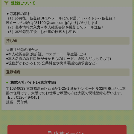
登録について
▼応募後の流れ
（1）応募後、仮登録URLをメールにてお届け→バイトレへ仮登録！
※メールの場合は"81100@cam-com.jp"よりお送りします
（2）基本情報の入力＋本人確認書類を撮影してメール送信♪
（3）本登録完了後、お仕事の検索＆お申込！
持ち物
≪来社登録の場合≫
●本人確認書類(免許証、パスポート、学生証ほか)
●本人名義の銀行口座が分かるもの(カード、通帳のどちらでも可)
●現住所がわかるもの(公共料金や携帯電話の請求書など)
登録場所
株式会社バイトレ(東京本部)
〒163-0633 東京都新宿区西新宿1-25-1 新宿センタービル32階 ※上記は本
部の住所です。大阪でのお仕事ご希望の方は大阪で現地登録を行います。
TEL：0120-49-0451
担当：受付係