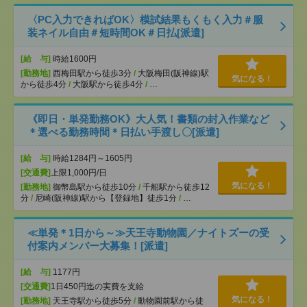
〈PC入力できればOK〉模試結果もくもく入力＃服
装ネイル自由＃短時間OK＃日払[派遣]
[給 与]
時給1600円
[勤務地]
西梅田駅から徒歩3分
/
大阪梅田(阪神線)駅
気になる！
から徒歩4分
/
大阪駅から徒歩4分
/
…
《即日・単発勤務OK》大人気！書類の封入作業など
＊選べる勤務時間＊日払い手渡し〇[派遣]
[給 与]
時給1284円～1605円
[交通費]
上限1,000円/日
気になる！
[勤務地]
御幣島駅から徒歩10分
/
千船駅から徒歩12
分
/
尼崎(阪神線)駅から【登録地】徒歩1分
/
…
≪単発＊1日から～≫天王寺動物園／ナイトズーの受
付案内メンバー大募集！[派遣]
[給 与]
1177円
[交通費]
1日450円迄の実費を支給
気になる！
[勤務地]
天王寺駅から徒歩5分
/
動物園前駅から徒