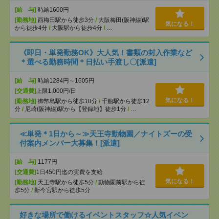
[給 与]
時給1600円
[勤務地]
西梅田駅から徒歩3分
/
大阪梅田(阪神線)駅
気になる！
から徒歩4分
/
大阪駅から徒歩4分
/
…
《即日・単発勤務OK》大人気！書類の封入作業など
＊選べる勤務時間＊日払い手渡し〇[派遣]
[給 与]
時給1284円～1605円
[交通費]
上限1,000円/日
気になる！
[勤務地]
御幣島駅から徒歩10分
/
千船駅から徒歩12
分
/
尼崎(阪神線)駅から【登録地】徒歩1分
/
…
≪単発＊1日から～≫天王寺動物園／ナイトズーの受
付案内メンバー大募集！[派遣]
[給 与]
1177円
[交通費]
1日450円迄の実費を支給
気になる！
[勤務地]
天王寺駅から徒歩5分
/
動物園前駅から徒
歩5分
/
新今宮駅から徒歩5分
好きな場所で働けるイベントスタッフ☆人気イベン