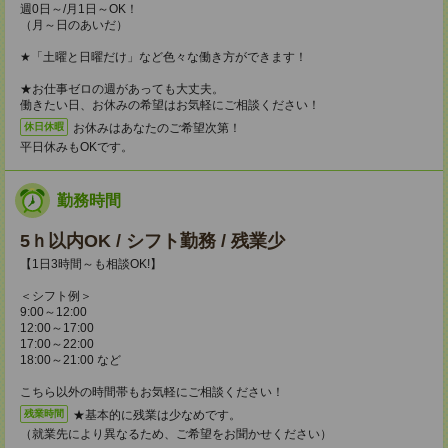
週0日～/月1日～OK！
（月～日のあいだ）
★「土曜と日曜だけ」など色々な働き方ができます！
★お仕事ゼロの週があっても大丈夫。
働きたい日、お休みの希望はお気軽にご相談ください！
お休みはあなたのご希望次第！
休日休暇
平日休みもOKです。
勤務時間
5ｈ以内OK / シフト勤務 / 残業少
【1日3時間～も相談OK!】
＜シフト例＞
9:00～12:00
12:00～17:00
17:00～22:00
18:00～21:00 など
こちら以外の時間帯もお気軽にご相談ください！
★基本的に残業は少なめです。
残業時間
（就業先により異なるため、ご希望をお聞かせください）