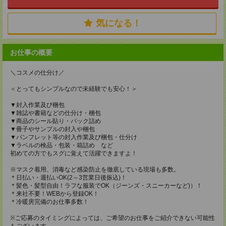
気になる！
お仕事の概要
＼コスメの仕分け／
＜とってもシンプルなので未経験でも安心！＞
▼封入作業及び梱包
▼雑誌や書籍などの仕分け・梱包
▼商品のシール貼り・パック詰め
▼冊子やサンプルの封入や梱包
▼パンフレット等の封入作業及び梱包・仕分け
▼ラベルの検品・包装・箱詰め など
初めての方でもスグに覚えて活躍できますよ！
※マスク着用、消毒など感染防止を徹底している現場も多数。
＊日払い・週払いOK(2～3営業日後振込)！
＊髪色・髪型自由！ラフな服装でOK（ジーンズ・スニーカーなど)）！
＊来社不要！WEBから登録OK！
＊冷暖房完備のお仕事多数！
※ご応募のタイミングによっては、ご希望のお仕事をご紹介できない可能性