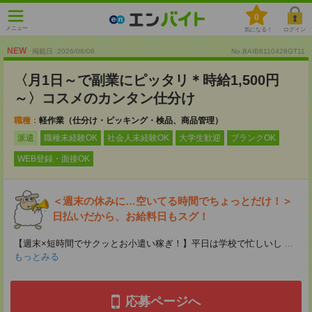
0
メニュー
気になる！
ログイン
NEW
掲載日 :2026
/
08
/
08
No.BAIB8110428GT11
〈月1日～で副業にピッタリ＊時給1,500円
～〉コスメのカンタン仕分け
職種：
軽作業（仕分け・ピッキング・検品、商品管理）
派遣
職種未経験OK
社会人未経験OK
大学生歓迎
ブランクOK
WEB登録・面接OK
＜週末の休みに…空いてる時間でちょっとだけ！＞
日払いだから、お給料日もスグ！
【週末×短時間でサクッとお小遣い稼ぎ！】平日は学校で忙しいし
...
もっとみる
応募ページへ