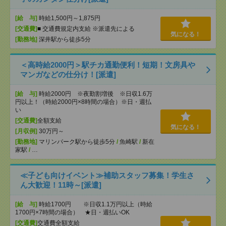
[給 与]
時給1,500円～1,875円
[交通費]
■ 交通費規定内支給 ※派遣先による
気になる！
[勤務地]
深井駅から徒歩5分
＜高時給2000円＞駅チカ通勤便利！短期！文房具や
マンガなどの仕分け！[派遣]
[給 与]
時給2000円 ※夜勤割増後 ※日収1.6万
円以上！（時給2000円×8時間の場合）※日・週払
い
[交通費]
全額支給
気になる！
[月収例]
30万円～
[勤務地]
マリンパーク駅から徒歩5分
/
魚崎駅
/
新在
家駅
/
…
≪子ども向けイベント≫補助スタッフ募集！学生さ
ん大歓迎！11時～[派遣]
[給 与]
時給1700円 ※日収1.1万円以上（時給
1700円×7時間の場合） ★日・週払いOK
[交通費]
交通費全額支給