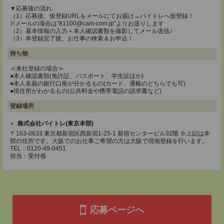
▼応募後の流れ
（1）応募後、仮登録URLをメールにてお届け→バイトレへ仮登録！
※メールの場合は"81100@cam-com.jp"よりお送りします
（2）基本情報の入力＋本人確認書類を撮影してメール送信♪
（3）本登録完了後、お仕事の検索＆お申込！
持ち物
≪来社登録の場合≫
●本人確認書類(免許証、パスポート、学生証ほか)
●本人名義の銀行口座が分かるもの(カード、通帳のどちらでも可)
●現住所がわかるもの(公共料金や携帯電話の請求書など)
登録場所
株式会社バイトレ(東京本部)
〒163-0633 東京都新宿区西新宿1-25-1 新宿センタービル32階 ※上記は本
部の住所です。大阪でのお仕事ご希望の方は大阪で現地登録を行います。
TEL：0120-49-0451
担当：受付係
応募ページへ