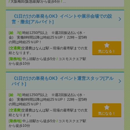
/
大阪梅田(阪急線)駅から徒歩6分
/
…
《1日だけの単発もOK》イベントや展示会場での設
営・撤去[アルバイト]
[給 与]
時給1250円以上 ※週2回振込払い(水・
金) 実働8時間以降は時給25％UP！ 22時～翌5時
の間は時給25％UP！
[交通費]
交通費はなんば駅～現場の最寄駅までの支
気になる！
給となります。
[勤務地]
中ふ頭駅から徒歩5分
/
コスモスクエア駅
から徒歩10分
《1日だけの単発もOK》イベント運営スタッフ[アル
バイト]
[給 与]
時給1250円以上 ※週2回振込払い(水・
金) 実働8時間以降は時給25％UP！ 22時～翌5時
の間は時給25％UP！
[交通費]
交通費はなんば駅～現場の最寄駅までの支
気になる！
給となります。
[勤務地]
中ふ頭駅から徒歩5分
/
コスモスクエア駅
から徒歩10分