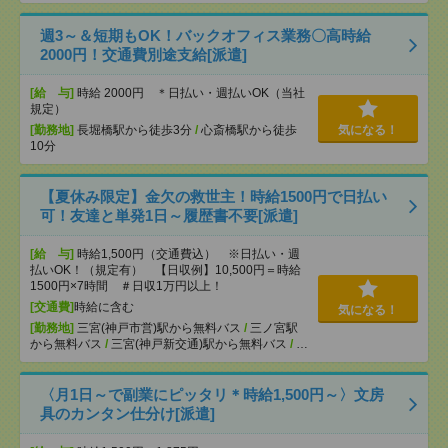
週3～＆短期もOK！バックオフィス業務〇高時給
2000円！交通費別途支給[派遣]
[給 与]
時給 2000円 ＊日払い・週払いOK（当社
規定）
[勤務地]
長堀橋駅から徒歩3分
/
心斎橋駅から徒歩
気になる！
10分
【夏休み限定】金欠の救世主！時給1500円で日払い
可！友達と単発1日～履歴書不要[派遣]
[給 与]
時給1,500円（交通費込） ※日払い・週
払いOK！（規定有） 【日収例】10,500円＝時給
1500円×7時間 ＃日収1万円以上！
[交通費]
時給に含む
気になる！
[勤務地]
三宮(神戸市営)駅から無料バス
/
三ノ宮駅
から無料バス
/
三宮(神戸新交通)駅から無料バス
/
…
〈月1日～で副業にピッタリ＊時給1,500円～〉文房
具のカンタン仕分け[派遣]