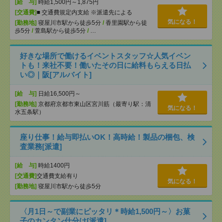
[給 与]
時給1,500円～1,875円
[交通費]
■ 交通費規定内支給 ※派遣先による
気になる！
[勤務地]
寝屋川市駅から徒歩5分
/
香里園駅から徒
歩5分
/
萱島駅から徒歩5分
/
…
好きな場所で働けるイベントスタッフ☆人気イベン
トも！来社不要！働いたその日に給料もらえる日払
い◎｜阪[アルバイト]
[給 与]
日給16,500円～
[勤務地]
京都府京都市東山区宮川筋（最寄り駅：清
気になる！
水五条駅）
座り仕事！給与即払いOK！高時給！製品の梱包、検
査業務[派遣]
[給 与]
時給1400円
[交通費]
交通費支給有り
気になる！
[勤務地]
寝屋川市駅から徒歩5分
〈月1日～で副業にピッタリ＊時給1,500円～〉お菓
子のカンタン仕分け[派遣]