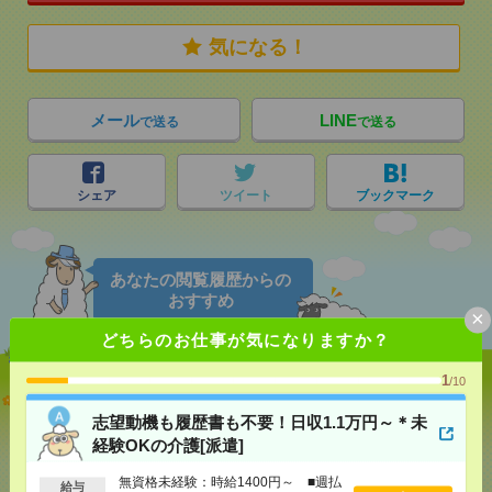
気になる！
メール
LINE
で送る
で送る
シェア
ツイート
ブックマーク
あなたの閲覧履歴からの
おすすめ
×
どちらのお仕事が気になりますか？
1
/10
志望動機も履歴書も不要！日収1.1万円～＊未経験OK
の介護[派遣]
志望動機も履歴書も不要！日収1.1万円～＊未
経験OKの介護[派遣]
[給 与]
無資格未経験：時給1400円～ ■週払い
OK ■扶養内OK ■日収1万1200円以上
無資格未経験：時給1400円～ ■週払
給与