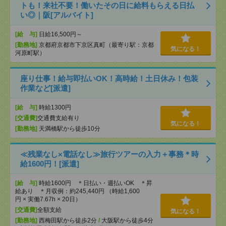
トも！来社不要！働いたその日に給料もらえる日払
い◎｜阪[アルバイト]
[給 与]
日給16,500円～
[勤務地]
京都府京都市下京区真町（最寄り駅：京都
気になる！
河原町駅）
座り仕事！給与即払いOK！高時給！土日休み！包装
作業など[派遣]
[給 与]
時給1300円
[交通費]
交通費支給有り
気になる！
[勤務地]
天満橋駅から徒歩10分
≪残業なし×電話なし≫旅行ツアーの入力＋事務＊時
給1600円！[派遣]
[給 与]
時給1600円 ＊日払い・週払いOK ＊昇
給あり ＊月収例：約245,440円 （時給1,600
円 × 実働7.67h × 20日）
[交通費]
全額支給
気になる！
[勤務地]
西梅田駅から徒歩2分
/
大阪駅から徒歩4分