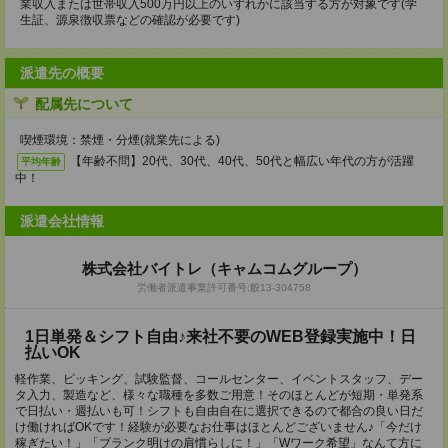
業収入または世帯収入500万円以上のいずれかに該当する方が対象です(学
生証、源泉徴収票などの確認が必要です)
派遣先の概要
配属先について
喫煙環境：禁煙・分煙(就業先による)
【年齢不問】20代、30代、40代、50代と幅広い年代の方が活躍
平均年齢
中！
派遣会社情報
株式会社バイトレ（キャムコムグループ）
労働者派遣事業許可番号:般13-304758
1日単発＆シフト自由♪来社不要のWEB登録実施中！日
払いOK
軽作業、ピッキング、試験監督、コールセンター、イベントスタッフ、デー
タ入力、製造など、様々な職種を多数ご用意！そのほとんどが短期・単発系
で日払い・週払いも可！シフトも自由自在に選択できるので都合の良い日だ
け働ければOKです！経験が必要なお仕事はほとんどございません♪「今だけ
稼ぎたい！」「ブランク明けの肩慣らしに！」「Wワーク希望」なんて方に