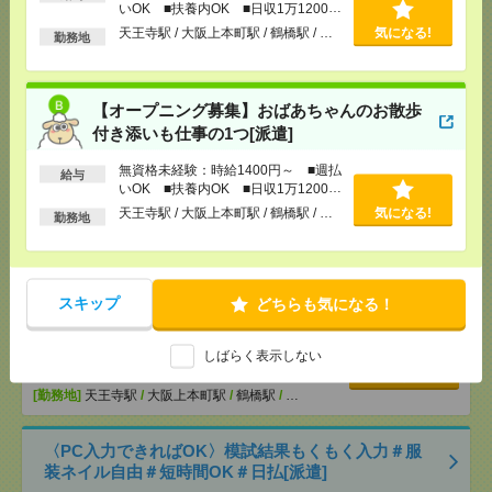
[交通費]
交通費全額支給
いOK ■扶養内OK ■日収1万1200円
気になる！
以上
[勤務地]
天王寺駅
/
大阪上本町駅
/
鶴橋駅
/
…
天王寺駅 / 大阪上本町駅 / 鶴橋駅 / …
気になる!
勤務地
【オープニング募集】おばあちゃんのお散歩付き添
いも仕事の1つ[派遣]
【オープニング募集】おばあちゃんのお散歩
付き添いも仕事の1つ[派遣]
[給 与]
無資格未経験：時給1400円～ ■週払い
OK ■扶養内OK ■日収1万1200円以上
無資格未経験：時給1400円～ ■週払
給与
いOK ■扶養内OK ■日収1万1200円
[交通費]
交通費全額支給
気になる！
以上
天王寺駅 / 大阪上本町駅 / 鶴橋駅 / …
気になる!
[勤務地]
天王寺駅
/
大阪上本町駅
/
鶴橋駅
/
…
勤務地
説明会参加で全員に【現金2千円相当プレゼント】生
活のお手伝い[派遣]
スキップ
どちらも気になる！
[給 与]
無資格未経験：時給1400円～ ■週払い
OK ■扶養内OK ■日収1万1200円以上
しばらく表示しない
[交通費]
交通費全額支給
気になる！
[勤務地]
天王寺駅
/
大阪上本町駅
/
鶴橋駅
/
…
〈PC入力できればOK〉模試結果もくもく入力＃服
装ネイル自由＃短時間OK＃日払[派遣]