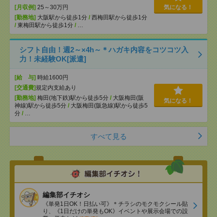
[月収例]
25～30万円
気になる！
[勤務地]
大阪駅から徒歩1分
/
西梅田駅から徒歩1分
/
東梅田駅から徒歩1分
/
…
シフト自由！週2～×4h～＊ハガキ内容をコツコツ入
力！未経験OK[派遣]
[給 与]
時給1600円
[交通費]
規定内支給あり
[勤務地]
梅田(地下鉄)駅から徒歩5分
/
大阪梅田(阪
気になる！
神線)駅から徒歩5分
/
大阪梅田(阪急線)駅から徒歩5
分
/
…
すべて見る
編集部イチオシ
《単発1日OK！日払い可》＊チラシのモクモクシール貼
り、《1日だけの単発もOK》イベントや展示会場での設