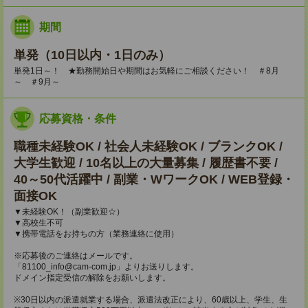
期間
単発（10日以内・1日のみ）
単発1日～！ ★勤務開始日や期間はお気軽にご相談ください！ ＃8月
～ ＃9月～
応募資格・条件
職種未経験OK / 社会人未経験OK / ブランクOK /
大学生歓迎 / 10名以上の大量募集 / 履歴書不要 /
40～50代活躍中 / 副業・WワークOK / WEB登録・
面接OK
▼未経験OK！（副業歓迎☆）
▼高校生不可
▼携帯電話をお持ちの方（業務連絡に使用）
※応募後のご連絡はメールです。
「81100_info@cam-com.jp」よりお送りします。
ドメイン指定受信の解除をお願いします。
※30日以内の派遣就業する場合、派遣法改正により、60歳以上、学生、生