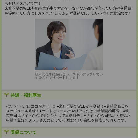
もぜひオススメです！
来社不要のWEB登録も実施中ですので、なかなか都合が合わない方や交通費
を節約したい方にもおススメ♪とりあえず登録だけ、という方も大歓迎です♪
様々な仕事に触れ合い、スキルアップしてい
く皆さんをサポートします！
待遇・福利厚生
≪“バイトレ”はココが違う！≫●来社不要でWEBから登録！●希望勤務日を
スケジュール登録！●サイトとメールのやり取りだけで就業開始可能！●就
業当日はサイトからボタンひとつで出勤報告！●サイトから日払い・週払い
申請！登録スタッフさんにとって利便性のよい会社を目指しております。
登録について