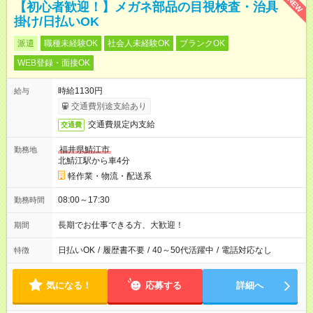
NEW
【初心者歓迎！】メガネ部品の目視検査・治具
掛け/日払いOK
派遣
職種未経験OK
社会人未経験OK
ブランクOK
WEB登録・面接OK
時給1130円
給与
交通費別途支給あり
交通費規定内支給
交通費
福井県鯖江市
勤務地
北鯖江駅から車4分
軽作業・物流・配送系
08:00～17:30
勤務時間
長期でお仕事できる方、大歓迎！
期間
日払いOK
/
履歴書不要
/
40～50代活躍中
/
電話対応なし
特徴
気になる！
応募する
詳細へ