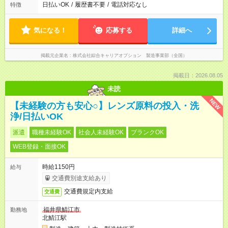
日払いOK
/
履歴書不要
/
電話対応なし
特徴
気になる！
応募する
詳細へ
掲載元企業名
株式会社綜合キャリアオプション 製造事業部（全国）
掲載日：2026.08.05
未読
NEW
【未経験の方も安心○】レンズ原料の投入・洗
浄/日払いOK
派遣
職種未経験OK
社会人未経験OK
ブランクOK
WEB登録・面接OK
時給1150円
給与
交通費別途支給あり
交通費規定内支給
交通費
福井県鯖江市
勤務地
北鯖江駅