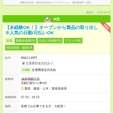
掲載元企業名
株式会社綜合キャリアオプション 製造事業部（全国）
掲載日：2026.08.05
未読
NEW
【未経験OK！】オーブンから製品の取り出し
※人気の日勤/日払いOK
派遣
職種未経験OK
社会人未経験OK
ブランクOK
WEB登録・面接OK
時給1148円
給与
交通費別途支給あり
交通費規定内支給
交通費
福井県鯖江市
勤務地
北鯖江駅から車4分
製造・建築・土木・製造技術系
07:15～16:15
勤務時間
長期でお仕事できる方、大歓迎！
期間