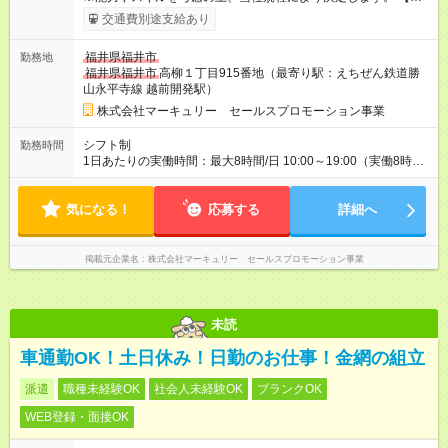
用期間】試用期間あり 試用期間の長さ：3ヶ月 雇用形態、給与
交通費別途支給あり
は本採用時と同じです。
福井県福井市
勤務地
福井県福井市
高柳１丁目915番地（最寄り駅：えちぜん鉄道勝
山永平寺線 越前開発駅）
株式会社マーキュリー セールスプロモーション事業
シフト制
勤務時間
1日あたりの実働時間：最大8時間/日 10:00～19:00（実働8時間
／休憩1時間） ※シフト制・週5日勤務
気になる！
応募する
詳細へ
掲載元企業名
株式会社マーキュリー セールスプロモーション事業
未読
車通勤OK！土日休み！日勤のお仕事！金網の組立
派遣
職種未経験OK
社会人未経験OK
ブランクOK
WEB登録・面接OK