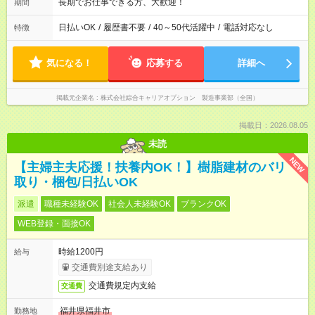
長期でお仕事できる方、大歓迎！
期間
日払いOK
/
履歴書不要
/
40～50代活躍中
/
電話対応なし
特徴
気になる！
応募する
詳細へ
掲載元企業名
株式会社綜合キャリアオプション 製造事業部（全国）
掲載日：2026.08.05
未読
NEW
【主婦主夫応援！扶養内OK！】樹脂建材のバリ
取り・梱包/日払いOK
派遣
職種未経験OK
社会人未経験OK
ブランクOK
WEB登録・面接OK
時給1200円
給与
交通費別途支給あり
交通費規定内支給
交通費
福井県福井市
勤務地