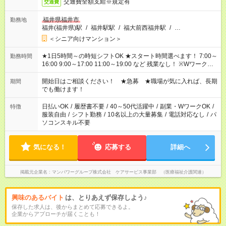
交通費全額支給※規定有
交通費
福井県福井市
勤務地
福井(福井県)駅
/
福井駅駅
/
福大前西福井駅
/
…
＜シニア向けマンション＞
★1日5時間～の時短シフトOK ★スタート時間選べます！ 7:00～
勤務時間
16:00 9:00～17:00 11:00～19:00 など 残業なし！ ※Wワークの
場合、他のお仕事と合わせ週40時間超の就業はご案内できませ
ん ※法令に基づき、週20時間以上勤務は社会保険への加入対象
開始日はご相談ください！ ★急募 ★職場が気に入れば、長期
期間
となります ※労働者派遣法（日雇い派遣の原則禁止）により、
でも働けます！
短時間・短期間の就業はご案内が難しい場合があります
日払いOK
/
履歴書不要
/
40～50代活躍中
/
副業・WワークOK
/
特徴
服装自由
/
シフト勤務
/
10名以上の大量募集
/
電話対応なし
/
パ
ソコンスキル不要
気になる！
応募する
詳細へ
掲載元企業名
マンパワーグループ株式会社 ケアサービス事業部 （医療福祉介護関連）
興味のあるバイト
は、とりあえず保存しよう♪
保存した求人は、後からまとめて応募できるよ。
企業からアプローチが届くことも！