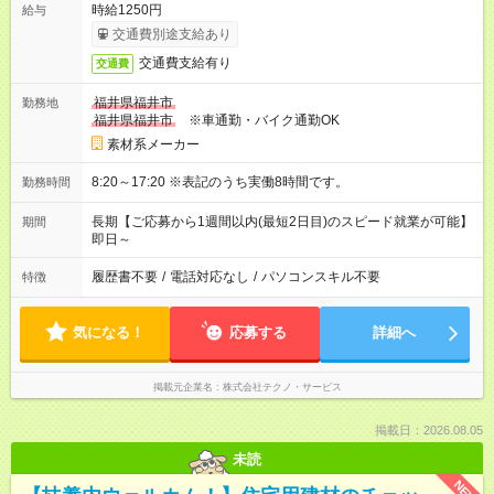
時給1250円
給与
交通費別途支給あり
交通費支給有り
交通費
福井県福井市
勤務地
福井県福井市
※車通勤・バイク通勤OK
素材系メーカー
8:20～17:20 ※表記のうち実働8時間です。
勤務時間
長期【ご応募から1週間以内(最短2日目)のスピード就業が可能】
期間
即日～
履歴書不要
/
電話対応なし
/
パソコンスキル不要
特徴
気になる！
応募する
詳細へ
掲載元企業名
株式会社テクノ・サービス
掲載日：2026.08.05
未読
NEW