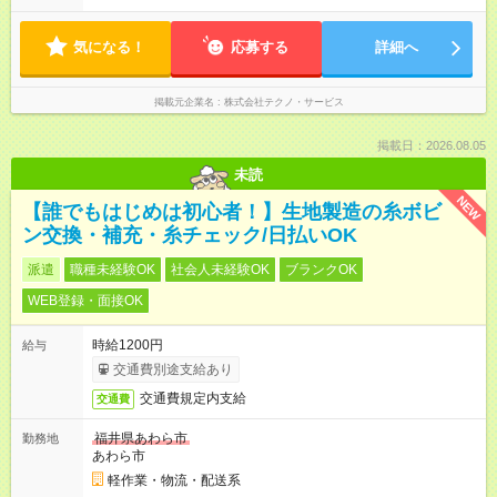
気になる！
応募する
詳細へ
掲載元企業名
株式会社テクノ・サービス
掲載日：2026.08.05
未読
NEW
【誰でもはじめは初心者！】生地製造の糸ボビ
ン交換・補充・糸チェック/日払いOK
派遣
職種未経験OK
社会人未経験OK
ブランクOK
WEB登録・面接OK
時給1200円
給与
交通費別途支給あり
交通費規定内支給
交通費
福井県あわら市
勤務地
あわら市
軽作業・物流・配送系