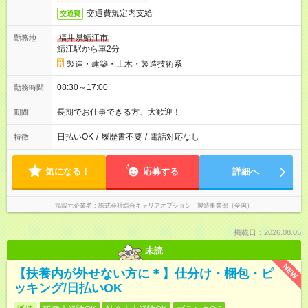
交通費規定内支給
交通費
福井県鯖江市
勤務地
鯖江駅から車2分
製造・建築・土木・製造技術系
08:30～17:00
勤務時間
長期でお仕事できる方、大歓迎！
期間
日払いOK
/
履歴書不要
/
電話対応なし
特徴
気になる！
応募する
詳細へ
掲載元企業名
株式会社綜合キャリアオプション 製造事業部（全国）
掲載日：2026.08.05
未読
NEW
【扶養内が外せない方に＊】仕分け・梱包・ピ
ッキング/日払いOK