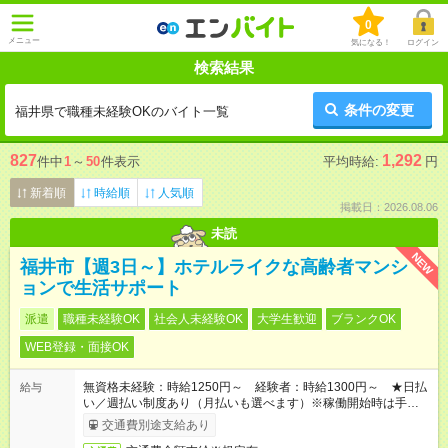
0
メニュー
気になる！
ログイン
検索結果
条件の変更
福井県で職種未経験OKのバイト一覧
827
1,292
件中
1
～
50
件表示
平均時給:
円
新着順
時給順
人気順
掲載日：2026.08.06
未読
NEW
福井市【週3日～】ホテルライクな高齢者マンシ
ョンで生活サポート
派遣
職種未経験OK
社会人未経験OK
大学生歓迎
ブランクOK
WEB登録・面接OK
無資格未経験：時給1250円～ 経験者：時給1300円～ ★日払
給与
い／週払い制度あり（月払いも選べます）※稼働開始時は手続き
完了次第のお支払いとなります。
交通費別途支給あり