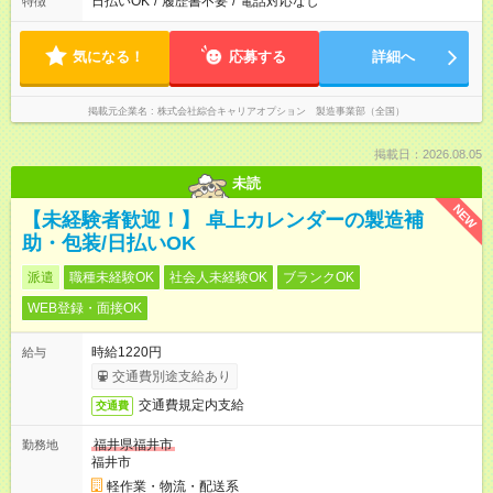
日払いOK
/
履歴書不要
/
電話対応なし
特徴
気になる！
応募する
詳細へ
掲載元企業名
株式会社綜合キャリアオプション 製造事業部（全国）
掲載日：2026.08.05
未読
NEW
【未経験者歓迎！】 卓上カレンダーの製造補
助・包装/日払いOK
派遣
職種未経験OK
社会人未経験OK
ブランクOK
WEB登録・面接OK
時給1220円
給与
交通費別途支給あり
交通費規定内支給
交通費
福井県福井市
勤務地
福井市
軽作業・物流・配送系