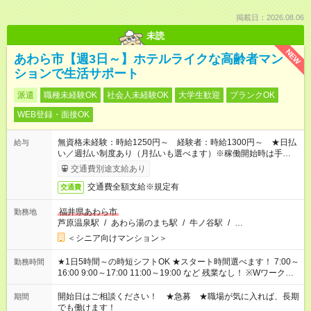
掲載日：2026.08.06
未読
NEW
あわら市【週3日～】ホテルライクな高齢者マン
ションで生活サポート
派遣
職種未経験OK
社会人未経験OK
大学生歓迎
ブランクOK
WEB登録・面接OK
無資格未経験：時給1250円～ 経験者：時給1300円～ ★日払
給与
い／週払い制度あり（月払いも選べます）※稼働開始時は手続き
完了次第のお支払いとなります。
交通費別途支給あり
交通費全額支給※規定有
交通費
福井県あわら市
勤務地
芦原温泉駅
/
あわら湯のまち駅
/
牛ノ谷駅
/
…
＜シニア向けマンション＞
★1日5時間～の時短シフトOK ★スタート時間選べます！ 7:00～
勤務時間
16:00 9:00～17:00 11:00～19:00 など 残業なし！ ※Wワークの
場合、他のお仕事と合わせ週40時間超の就業はご案内できませ
ん ※法令に基づき、週20時間以上勤務は社会保険への加入対象
開始日はご相談ください！ ★急募 ★職場が気に入れば、長期
期間
となります ※労働者派遣法（日雇い派遣の原則禁止）により、
でも働けます！