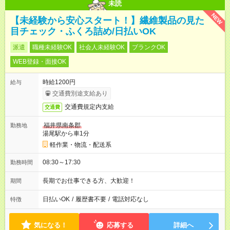
未読
NEW
【未経験から安心スタート！】繊維製品の見た
目チェック・ふくろ詰め/日払いOK
派遣
職種未経験OK
社会人未経験OK
ブランクOK
WEB登録・面接OK
時給1200円
給与
交通費別途支給あり
交通費規定内支給
交通費
福井県南条郡
勤務地
湯尾駅から車1分
軽作業・物流・配送系
08:30～17:30
勤務時間
長期でお仕事できる方、大歓迎！
期間
日払いOK
/
履歴書不要
/
電話対応なし
特徴
気になる！
応募する
詳細へ