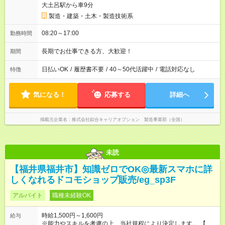
大土呂駅から車9分
製造・建築・土木・製造技術系
08:20～17:00
勤務時間
長期でお仕事できる方、大歓迎！
期間
日払いOK
/
履歴書不要
/
40～50代活躍中
/
電話対応なし
特徴
気になる！
応募する
詳細へ
掲載元企業名
株式会社綜合キャリアオプション 製造事業部（全国）
未読
【福井県福井市】知識ゼロでOK◎最新スマホに詳
しくなれるドコモショップ販売/eg_sp3F
アルバイト
職種未経験OK
時給1,500円～1,600円
給与
※能力やスキルを考慮の上、当社規程により決定します。 【試