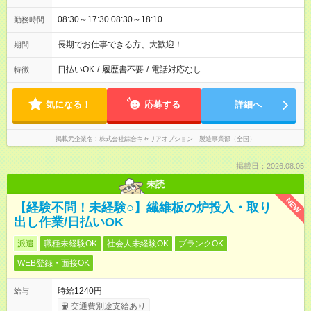
08:30～17:30 08:30～18:10
勤務時間
長期でお仕事できる方、大歓迎！
期間
日払いOK
/
履歴書不要
/
電話対応なし
特徴
気になる！
応募する
詳細へ
掲載元企業名
株式会社綜合キャリアオプション 製造事業部（全国）
掲載日：2026.08.05
未読
NEW
【経験不問！未経験○】繊維板の炉投入・取り
出し作業/日払いOK
派遣
職種未経験OK
社会人未経験OK
ブランクOK
WEB登録・面接OK
時給1240円
給与
交通費別途支給あり