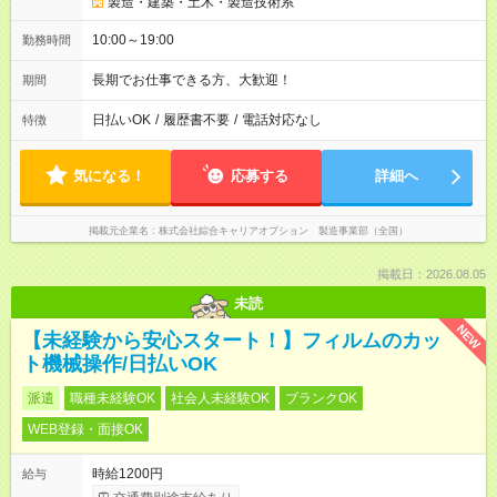
製造・建築・土木・製造技術系
10:00～19:00
勤務時間
長期でお仕事できる方、大歓迎！
期間
日払いOK
/
履歴書不要
/
電話対応なし
特徴
気になる！
応募する
詳細へ
掲載元企業名
株式会社綜合キャリアオプション 製造事業部（全国）
掲載日：2026.08.05
未読
NEW
【未経験から安心スタート！】フィルムのカッ
ト機械操作/日払いOK
派遣
職種未経験OK
社会人未経験OK
ブランクOK
WEB登録・面接OK
時給1200円
給与