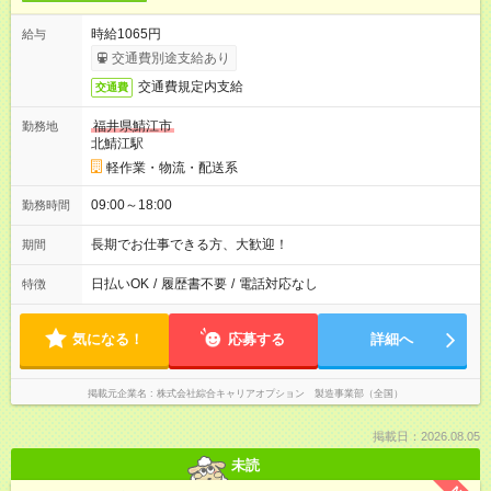
時給1065円
給与
交通費別途支給あり
交通費規定内支給
交通費
福井県鯖江市
勤務地
北鯖江駅
軽作業・物流・配送系
09:00～18:00
勤務時間
長期でお仕事できる方、大歓迎！
期間
日払いOK
/
履歴書不要
/
電話対応なし
特徴
気になる！
応募する
詳細へ
掲載元企業名
株式会社綜合キャリアオプション 製造事業部（全国）
掲載日：2026.08.05
未読