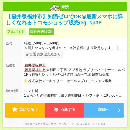
未読
【福井県福井市】知識ゼロでOK◎最新スマホに詳
しくなれるドコモショップ販売/eg_sp3F
アルバイト
職種未経験OK
時給1,500円～1,600円
給与
※能力やスキルを考慮の上、当社規程により決定します。 【試
用期間】試用期間あり 試用期間の長さ：3ヶ月 雇用形態、給与
交通費別途支給あり
は本採用時と同じです。
福井県福井市
勤務地
福井県福井市
大和田２丁目1212番地 ラブリーパートナーエルパ
1F（最寄り駅：えちぜん鉄道勝山永平寺線 越前新保駅）
株式会社マーキュリー セールスプロモーション事業
シフト制
勤務時間
1日あたりの実働時間：最大8時間/日 ＜シフト例＞ 10：00～
19：00 11：00～20：00 ※シフト制・週5日勤務
気になる！
応募する
詳細へ
掲載元企業名
株式会社マーキュリー セールスプロモーション事業