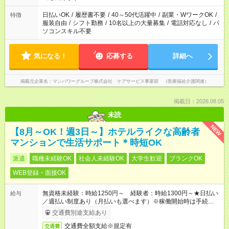
短時間・短期間の就業はご案内が難しい場合があります
日払いOK
/
履歴書不要
/
40～50代活躍中
/
副業・WワークOK
/
特徴
服装自由
/
シフト勤務
/
10名以上の大量募集
/
電話対応なし
/
パ
ソコンスキル不要
気になる！
応募する
詳細へ
掲載元企業名
マンパワーグループ株式会社 ケアサービス事業部 （医療福祉介護関連）
掲載日：2026.08.05
未読
NEW
【8月～OK！週3日～】ホテルライクな高齢者
マンションで生活サポート＊時短OK
派遣
職種未経験OK
社会人未経験OK
大学生歓迎
ブランクOK
WEB登録・面接OK
無資格未経験：時給1250円～ 経験者：時給1300円～★日払い
給与
／週払い制度あり（月払いも選べます）※稼働開始時は手続き完
了次第のお支払いとなります。
交通費別途支給あり
交通費全額支給※規定有
交通費