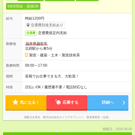
WEB登録・面接OK
時給1200円
給与
交通費別途支給あり
交通費規定内支給
交通費
福井県越前市
勤務地
北府駅から車5分
製造・建築・土木・製造技術系
08:00～17:00
勤務時間
長期でお仕事できる方、大歓迎！
期間
日払いOK
/
履歴書不要
/
電話対応なし
特徴
気になる！
応募する
詳細へ
掲載元企業名
株式会社綜合キャリアオプション 製造事業部（全国）
掲載日：2026.08.05