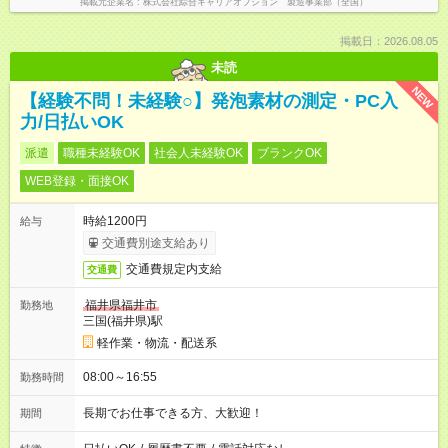
掲載元企業名
株式会社綜合キャリアオプション 製造事業部（全国）
掲載日：2026.08.05
未読
NEW
【経験不問！未経験○】発泡素材の測定・PC入
力/日払いOK
派遣
職種未経験OK
社会人未経験OK
ブランクOK
WEB登録・面接OK
時給1200円
給与
交通費別途支給あり
交通費規定内支給
交通費
福井県福井市
勤務地
三国(福井県)駅
軽作業・物流・配送系
08:00～16:55
勤務時間
長期でお仕事できる方、大歓迎！
期間