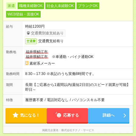
派遣
職種未経験OK
社会人未経験OK
ブランクOK
WEB登録・面接OK
時給1200円
給与
交通費別途支給あり
交通費支給有り
交通費
福井県鯖江市
勤務地
福井県鯖江市
※車通勤・バイク通勤OK
素材系メーカー
8:30～17:30 ※表記のうち実働8時間です。
勤務時間
長期【ご応募から1週間以内(最短2日目)のスピード就業が可能】
期間
即日～
履歴書不要
/
電話対応なし
/
パソコンスキル不要
特徴
気になる！
応募する
詳細へ
掲載元企業名
株式会社テクノ・サービス