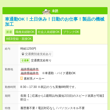
未読
車通勤OK！土日休み！日勤のお仕事！製品の機械
加工
派遣
職種未経験OK
社会人未経験OK
ブランクOK
WEB登録・面接OK
時給1250円
給与
交通費別途支給あり
交通費支給有り
交通費
福井県福井市
勤務地
福井県福井市
※車通勤・バイク通勤OK
素材系メーカー
8:30～17:30 ※表記のうち実働8時間です。
勤務時間
長期【ご応募から1週間以内(最短2日目)のスピード就業が可能】
期間
即日～
履歴書不要
/
電話対応なし
/
パソコンスキル不要
特徴