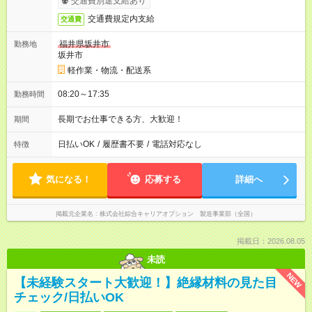
交通費別途支給あり
交通費規定内支給
交通費
福井県坂井市
勤務地
坂井市
軽作業・物流・配送系
08:20～17:35
勤務時間
長期でお仕事できる方、大歓迎！
期間
日払いOK
/
履歴書不要
/
電話対応なし
特徴
気になる！
応募する
詳細へ
掲載元企業名
株式会社綜合キャリアオプション 製造事業部（全国）
掲載日：2026.08.05
未読
NEW
【未経験スタート大歓迎！】絶縁材料の見た目
チェック/日払いOK