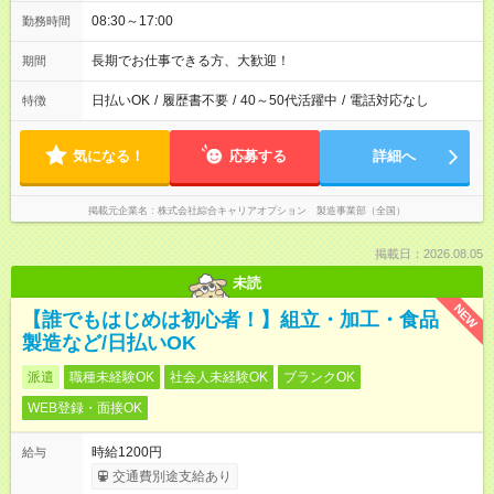
08:30～17:00
勤務時間
長期でお仕事できる方、大歓迎！
期間
日払いOK
/
履歴書不要
/
40～50代活躍中
/
電話対応なし
特徴
気になる！
応募する
詳細へ
掲載元企業名
株式会社綜合キャリアオプション 製造事業部（全国）
掲載日：2026.08.05
未読
NEW
【誰でもはじめは初心者！】組立・加工・食品
製造など/日払いOK
派遣
職種未経験OK
社会人未経験OK
ブランクOK
WEB登録・面接OK
時給1200円
給与
交通費別途支給あり