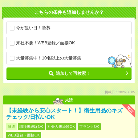
こちらの条件も追加しませんか？
今が狙い目！急募
来社不要！WEB登録／面接OK
大量募集中！10名以上の大量募集
追加して再検索！
掲載日：2026.08.05
未読
NEW
【未経験から安心スタート！】衛生用品のキズ
チェック/日払いOK
派遣
職種未経験OK
社会人未経験OK
ブランクOK
WEB登録・面接OK