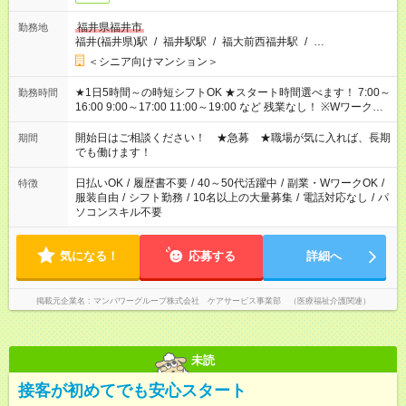
福井県福井市
勤務地
福井(福井県)駅
/
福井駅駅
/
福大前西福井駅
/
…
＜シニア向けマンション＞
★1日5時間～の時短シフトOK ★スタート時間選べます！ 7:00～
勤務時間
16:00 9:00～17:00 11:00～19:00 など 残業なし！ ※Wワークの
場合、他のお仕事と合わせ週40時間超の就業はご案内できませ
ん ※法令に基づき、週20時間以上勤務は社会保険への加入対象
開始日はご相談ください！ ★急募 ★職場が気に入れば、長期
期間
となります ※労働者派遣法（日雇い派遣の原則禁止）により、
でも働けます！
短時間・短期間の就業はご案内が難しい場合があります
日払いOK
/
履歴書不要
/
40～50代活躍中
/
副業・WワークOK
/
特徴
服装自由
/
シフト勤務
/
10名以上の大量募集
/
電話対応なし
/
パ
ソコンスキル不要
気になる！
応募する
詳細へ
掲載元企業名
マンパワーグループ株式会社 ケアサービス事業部 （医療福祉介護関連）
未読
接客が初めてでも安心スタート