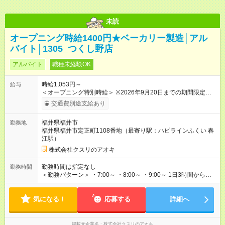
未読
オープニング時給1400円★ベーカリー製造│アル
バイト│1305_つくし野店
アルバイト
職種未経験OK
時給1,053円～
給与
＜オープニング特別時給＞ ※2026年9月20日までの期間限定特
別時給 8:30～17:00 時給1400円 ※2026年9月21日～通常時給
交通費別途支給あり
適用 8:30～17:00 時給1053円 ※日祝は時給100円ＵＰ！ 22時
以降 25％増し（営業店舗のみ） ※2026年9月21日～適用 ★下
福井県福井市
勤務地
記当社条件に対応できる方は時給――― 8:00～17:00＋147円 ★
福井県福井市定正町1108番地（最寄り駅：ハピラインふくい 春
当社条件★ 近隣店舗へのヘルプが可能な方 【試用期間】試用期
江駅）
間なし
株式会社クスリのアオキ
勤務時間は指定なし
勤務時間
＜勤務パターン＞ ・7:00～ ・8:00～ ・9:00～ 1日3時間からの
勤務OK！ 週3日以上勤務可能な方 ※1日の実働時間が法定労働時
間（1日8時間）を超えることはありません。
気になる！
応募する
詳細へ
掲載元企業名
株式会社クスリのアオキ