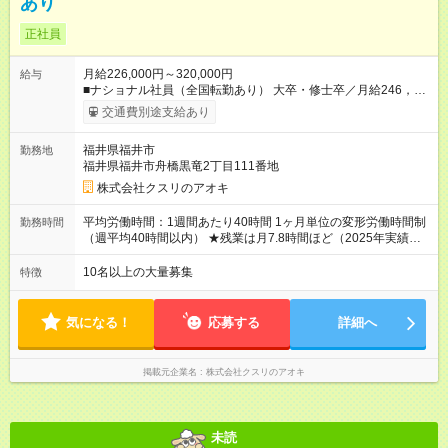
あり
正社員
月給226,000円～320,000円
給与
■ナショナル社員（全国転勤あり） 大卒・修士卒／月給246，
000円～320，000円 高校・短大・専門卒／月給226，000円～
交通費別途支給あり
320，000円 ★エリア手当（石川県、富山県、福井県、岐阜県、
群馬県、茨城県 月1万円）を会社規定に基づき別途支給 ★別
福井県福井市
勤務地
途、賞与（年2回）、各種手当あり ★登録販売者資格保持者への
福井県福井市舟橋黒竜2丁目111番地
月1万円支給を含む（実務経験がない方にも同額を支給） ※ただ
し、短時間勤務・早番固定社員は当社規定に従い額が変動 ＝＝
株式会社クスリのアオキ
＝＝＝＝＝＝＝＝＝＝＝＝ ★職務給制度で実力次第で収入アッ
プ！ 職務内容に応じて給与が支払われ、昇格試験なく役職に就
平均労働時間：1週間あたり40時間 1ヶ月単位の変形労働時間制
勤務時間
いた時点で年収がUPする制度です。 約4割の社員が入社3年目で
（週平均40時間以内） ★残業は月7.8時間ほど（2025年実績）
店長に就いています。 昇格すると、最大500万円の年収を手に
＜店舗の基本営業時間＞ 9時～22時 ※勤務時間は店舗により異
できます。 ＝＝＝＝＝＝＝＝＝＝＝＝＝＝ 【試用期間】試用期
なります。 ＜シフト例＞ 早番：8時00分～17時00分 中番：11
10名以上の大量募集
特徴
間なし
時～20時 遅番：13時～22時 平均労働時間：1週間あたり40時間
1ヶ月単位の変形労働時間制（週平均40時間以内） ★残業は月
7.8時間ほど（2025年実績） ＜店舗の基本営業時間＞ 9時～22
気になる！
応募する
詳細へ
時 ※勤務時間は店舗により異なります。 ＜シフト例＞ 早番：8
時00分～17時00分 中番：11時～20時 遅番：13時～22時
掲載元企業名
株式会社クスリのアオキ
未読