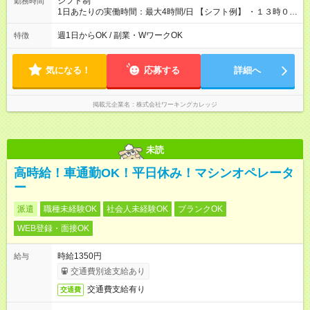
シフト制
勤務時間
1日あたりの実働時間：最大4時間/日 【シフト例】 ・１３時００
分～１７時００分 ・１３時３０分～１７時３０分 シフト制：１
日あたりの実労働時間４時間 ◎午前中から勤務希望の方も大歓
週1日からOK / 副業・WワークOK
特徴
迎です。 ※土・日・祝日はお休みなので子供さんがいらっしゃ
る方も働きやすい勤務体制になっております。
気になる！
応募する
詳細へ
掲載元企業名
株式会社ワーキングカレッジ
未読
高時給！車通勤OK！平日休み！マシンオペレータ
ー
派遣
職種未経験OK
社会人未経験OK
ブランクOK
WEB登録・面接OK
時給1350円
給与
交通費別途支給あり
交通費支給有り
交通費