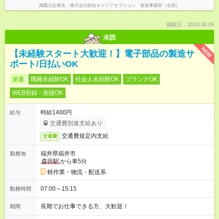
掲載元企業名
株式会社綜合キャリアオプション 製造事業部（全国）
掲載日：2026.08.05
未読
NEW
【未経験スタート大歓迎！】電子部品の製造サ
ポート/日払いOK
派遣
職種未経験OK
社会人未経験OK
ブランクOK
WEB登録・面接OK
時給1400円
給与
交通費別途支給あり
交通費規定内支給
交通費
福井県福井市
勤務地
森田駅
から車5分
軽作業・物流・配送系
07:00～15:15
勤務時間
長期でお仕事できる方、大歓迎！
期間