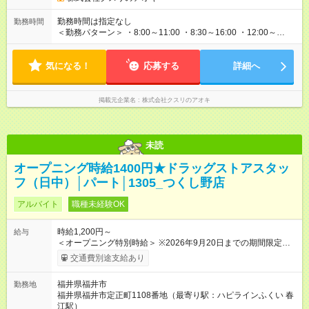
当社近隣店舗へのヘルプが可能な方 3.下記のいずれかの時間帯
で勤務可能な方 a 8:30～ b ～18:00 c ～閉店時間 【試用期
勤務時間は指定なし
勤務時間
間】試用期間なし
＜勤務パターン＞ ・8:00～11:00 ・8:30～16:00 ・12:00～
18:00 上記勤務時間内で1日3時間以上 ※1日の実働時間が法定労
働時間（1日8時間）を超えることはありません。
気になる！
応募する
詳細へ
掲載元企業名
株式会社クスリのアオキ
未読
オープニング時給1400円★ドラッグストアスタッ
フ（日中）│パート│1305_つくし野店
アルバイト
職種未経験OK
時給1,200円～
給与
＜オープニング特別時給＞ ※2026年9月20日までの期間限定特
別時給 8:30～17:00 時給1400円 17:00～22:00 時給1500円
交通費別途支給あり
※2026年9月21日～通常時給適用 8:30～17:00 時給1200円
17:00～22:00 時給1300円 ※日祝は時給100円ＵＰ！ 22時以
福井県福井市
勤務地
降 25％増し（営業店舗のみ） 【手当】 ※登録販売者資格手当
福井県福井市定正町1108番地（最寄り駅：ハピラインふくい 春
あり（時給＋30円） 【試用期間】試用期間なし
江駅）