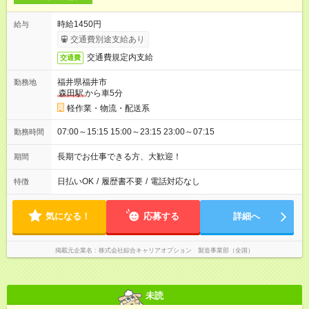
時給1450円
給与
交通費別途支給あり
交通費規定内支給
交通費
福井県福井市
勤務地
森田駅
から車5分
軽作業・物流・配送系
07:00～15:15 15:00～23:15 23:00～07:15
勤務時間
長期でお仕事できる方、大歓迎！
期間
日払いOK
/
履歴書不要
/
電話対応なし
特徴
気になる！
応募する
詳細へ
掲載元企業名
株式会社綜合キャリアオプション 製造事業部（全国）
未読