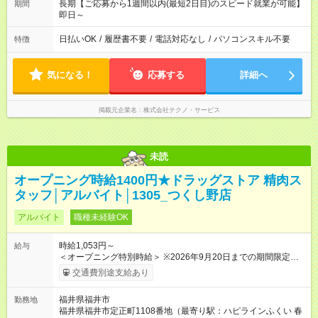
長期【ご応募から1週間以内(最短2日目)のスピード就業が可能】
期間
即日～
日払いOK
/
履歴書不要
/
電話対応なし
/
パソコンスキル不要
特徴
気になる！
応募する
詳細へ
掲載元企業名
株式会社テクノ・サービス
未読
オープニング時給1400円★ドラッグストア 精肉ス
タッフ│アルバイト│1305_つくし野店
アルバイト
職種未経験OK
時給1,053円～
給与
＜オープニング特別時給＞ ※2026年9月20日までの期間限定特
別時給 8:30～17:00 時給1400円 ※2026年9月21日～通常時給
交通費別途支給あり
適用 8:30～17:00 時給1053円 ※日祝は時給100円ＵＰ！ 22時
以降 25％増し（営業店舗のみ） ※職務手当あり！（時給＋
福井県福井市
勤務地
100円） (内訳 手当60円＋調整手当40円） ※2026年9月21日～
福井県福井市定正町1108番地（最寄り駅：ハピラインふくい 春
適用 ★当社条件に対応できる方時給UP★ 8:00～17:00＋247円