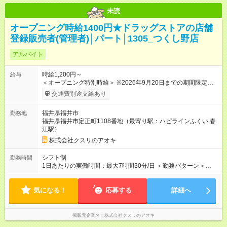
未読
オープニング時給1400円★ドラッグストアの店舗
登録販売者(管理者)│パート│1305_つくし野店
アルバイト
時給1,200円～
給与
＜オープニング特別時給＞ ※2026年9月20日までの期間限定特
別時給 8:30～17:00 時給1400円 17:00～22:00 時給1500円
交通費別途支給あり
※2026年9月21日～通常時給適用 8:30～17:00 時給1200円
17:00～22:00 時給1300円 ※日祝は時給100円ＵＰ！ 22時以
福井県福井市
勤務地
降 25％増し（営業店舗のみ） 【手当】 登録販売者資格手当
福井県福井市定正町1108番地（最寄り駅：ハピラインふくい 春
（時給＋30円） 【試用期間】試用期間なし
江駅）
株式会社クスリのアオキ
シフト制
勤務時間
1日あたりの実働時間：最大7時間30分/日 ＜勤務パターン＞
・ 8:30～16:00 ・ 12:00～18:00 ・ 16:00～22:00 1日5時間 （7
時間～7.5時間のフルタイム歓迎）
気になる！
応募する
詳細へ
掲載元企業名
株式会社クスリのアオキ