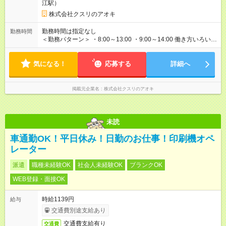
江駅）
★当社条件★ 近隣店舗へのヘルプが可能な方 【試用期間】試用
期間なし
株式会社クスリのアオキ
勤務時間は指定なし
勤務時間
＜勤務パターン＞ ・8:00～13:00 ・9:00～14:00 働き方いろいろ
8:30～、9:30～の勤務も大丈夫！ ※1日の実働時間が法定労働時
間（1日8時間）を超えることはありません。
気になる！
応募する
詳細へ
掲載元企業名
株式会社クスリのアオキ
未読
車通勤OK！平日休み！日勤のお仕事！印刷機オペ
レーター
派遣
職種未経験OK
社会人未経験OK
ブランクOK
WEB登録・面接OK
時給1139円
給与
交通費別途支給あり
交通費支給有り
交通費