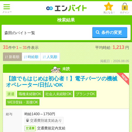
0
メニュー
気になる！
ログイン
検索結果
条件の変更
森田のバイト一覧
31
1,213
件中
1
～
31
件表示
平均時給:
円
新着順
時給順
人気順
掲載日：2026.08.05
未読
NEW
【誰でもはじめは初心者！】電子パーツの機械
オペレーター/日払いOK
派遣
職種未経験OK
社会人未経験OK
ブランクOK
WEB登録・面接OK
時給1400～1750円
給与
交通費別途支給あり
交通費規定内支給
交通費