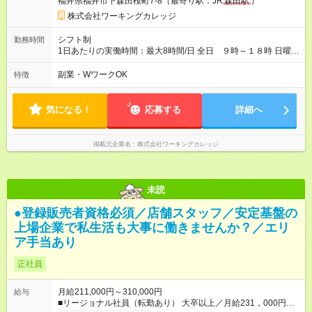
福井県福井市下森田桜町7-8（最寄り駅：JR
森田駅
）
株式会社ワーキングカレッジ
シフト制
勤務時間
1日あたりの実働時間：最大8時間/日 全日 ９時～１８時 日曜・
祝日は定休日 完全週休二日制（シフト制） 希望休を習得する事
が可能です。（事前申請） 年間休日114日
副業・WワークOK
特徴
気になる！
応募する
詳細へ
掲載元企業名
株式会社ワーキングカレッジ
未読
●登録販売者資格必須／店舗スタッフ／安定基盤の
上場企業で私生活も大事に働きませんか？／エリ
ア手当あり
正社員
月給211,000円～310,000円
給与
■リージョナル社員（転勤あり） 大卒以上／月給231，000円～