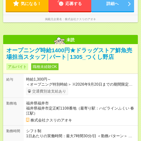
気になる！
応募する
詳細へ
掲載元企業名
株式会社クスリのアオキ
未読
オープニング時給1400円★ドラッグストア鮮魚売
場担当スタッフ│パート│1305_つくし野店
アルバイト
職種未経験OK
時給1,300円～
給与
＜オープニング特別時給＞ ※2026年9月20日までの期間限定特
別時給 8:30～17:00 時給1400円 ※2026年9月21日～通常時給
交通費別途支給あり
適用 8:30～17:00 時給1300円 ※日祝は時給100円ＵＰ！ 22時
以降 25％増し（営業店舗のみ） ※職務手当あり！時給＋100
福井県福井市
勤務地
円 (内訳 手当60円＋調整手当40円） ★マイスター手当あり！
福井県福井市定正町1108番地（最寄り駅：ハピラインふくい 春
業務習得度次第で時給＋50円 【試用期間】試用期間なし
江駅）
株式会社クスリのアオキ
シフト制
勤務時間
1日あたりの実働時間：最大7時間30分/日 ＜勤務パターン＞ ・