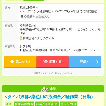
時給1,300円～
給与
＜オープニング特別時給＞ ※2026年9月20日までの期間限定特
別時給 8:30～17:00 時給1400円 ※2026年9月21日～通常時給
交通費別途支給あり
適用 8:30～17:00 時給1300円 ※日祝は時給100円ＵＰ！ 22時
以降 25％増し（営業店舗のみ） ※職務手当あり！（時給＋
福井県福井市
勤務地
100円） (内訳 手当60円＋調整手当40円） 【試用期間】試用期
福井県福井市定正町1108番地（最寄り駅：ハピラインふくい 春
間なし
江駅）
株式会社クスリのアオキ
シフト制
勤務時間
1日あたりの実働時間：最大7時間30分/日 ＜勤務パターン＞ ・
8:00～16:00 働き方いろいろ 1日6時間～7.5時間勤務相談可能
気になる！
応募する
詳細へ
掲載元企業名
株式会社クスリのアオキ
未読
<タイパ抜群>染色用の液調合／軽作業（日勤）
派遣
職種未経験OK
社会人未経験OK
ブランクOK