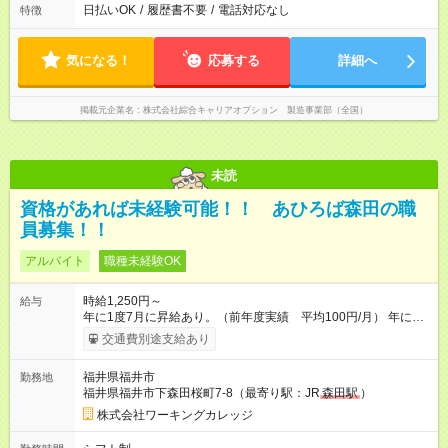
日払いOK
/
履歴書不要
/
電話対応なし
特徴
気になる！
応募する
詳細へ
掲載元企業名
株式会社綜合キャリアオプション 製造事業部（全国）
未読
資格があれば未経験可能！！ あひろば森田の職
員募集！！
アルバイト
職種未経験OK
時給1,250円～
給与
年に1度7月に昇給あり。（前年度実績 平均100円/月） 年に2
回賞与あり。 交通費（最大20000円／月） 給与の振り込み日は
交通費別途支給あり
月末です。 【試用期間】試用期間あり 試用期間の長さ：3ヶ月
雇用形態、給与は本採用時と同じです。
福井県福井市
勤務地
福井県福井市下森田桜町7-8（最寄り駅：JR
森田駅
）
株式会社ワーキングカレッジ