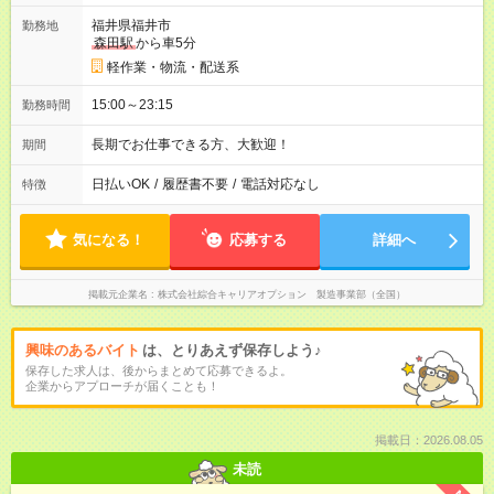
福井県福井市
勤務地
森田駅
から車5分
軽作業・物流・配送系
15:00～23:15
勤務時間
長期でお仕事できる方、大歓迎！
期間
日払いOK
/
履歴書不要
/
電話対応なし
特徴
気になる！
応募する
詳細へ
掲載元企業名
株式会社綜合キャリアオプション 製造事業部（全国）
興味のあるバイト
は、とりあえず保存しよう♪
保存した求人は、後からまとめて応募できるよ。
企業からアプローチが届くことも！
掲載日：2026.08.05
未読