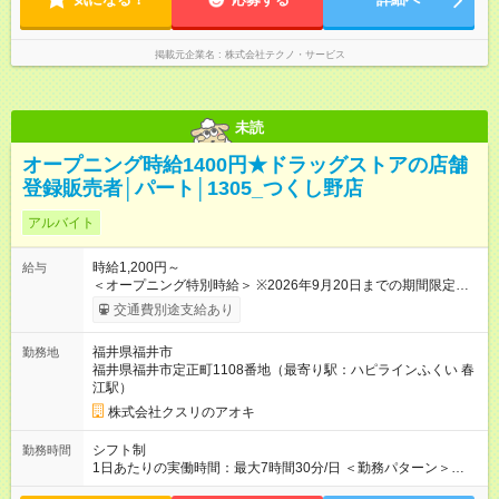
掲載元企業名
株式会社テクノ・サービス
未読
オープニング時給1400円★ドラッグストアの店舗
登録販売者│パート│1305_つくし野店
アルバイト
時給1,200円～
給与
＜オープニング特別時給＞ ※2026年9月20日までの期間限定特
別時給 8:30～17:00 時給1400円 17:00～22:00 時給1500円
交通費別途支給あり
※2026年9月21日～通常時給適用 8:30～17:00 時給1200円
17:00～22:00 時給1300円 ※日祝は時給100円ＵＰ！ 22時以
福井県福井市
勤務地
降 25％増し（営業店舗のみ） 【手当】 登録販売者資格手当
福井県福井市定正町1108番地（最寄り駅：ハピラインふくい 春
（時給＋30円） 【試用期間】試用期間なし
江駅）
株式会社クスリのアオキ
シフト制
勤務時間
1日あたりの実働時間：最大7時間30分/日 ＜勤務パターン＞
・ 8:30～16:00 ・12:00～18:00 ・16:00～22:00 1日5時間 （7時