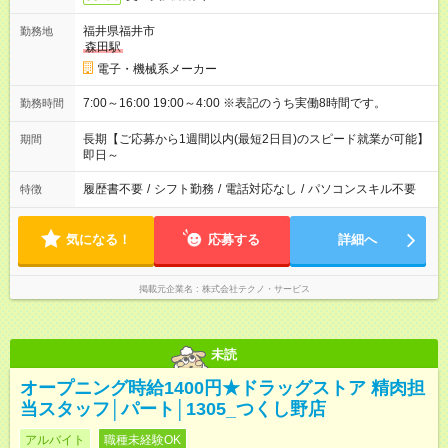
福井県福井市
勤務地
森田駅
電子・機械系メーカー
7:00～16:00 19:00～4:00 ※表記のうち実働8時間です。
勤務時間
長期【ご応募から1週間以内(最短2日目)のスピード就業が可能】
期間
即日～
履歴書不要
/
シフト勤務
/
電話対応なし
/
パソコンスキル不要
特徴
気になる！
応募する
詳細へ
掲載元企業名
株式会社テクノ・サービス
未読
オープニング時給1400円★ドラッグストア 精肉担
当スタッフ│パート│1305_つくし野店
アルバイト
職種未経験OK