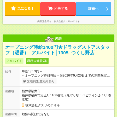
7:00～12:00 ・8:00～13:00 1日5時間 (7～7.5時間のフルタイム
も応相談)
気になる！
応募する
詳細へ
掲載元企業名
株式会社クスリのアオキ
未読
オープニング時給1400円★ドラッグストアスタッ
フ（遅番）│アルバイト│1305_つくし野店
アルバイト
職種未経験OK
時給1,053円～
給与
＜オープニング特別時給＞ ※2026年9月20日までの期間限定特
別時給 8:30～17:00 時給1400円 17:00～22:00 時給1500円
交通費別途支給あり
※2026年9月21日～通常時給適用 8:30～17:00 時給1053円
17:00～22:00 時給1053円 ※日祝は時給100円ＵＰ！ 22時以
福井県福井市
勤務地
降 25％増し（営業店舗のみ） 【手当】 ※登録販売者資格手当
福井県福井市定正町1108番地（最寄り駅：ハピラインふくい 春
あり（時給＋30円） ※2026年9月21日～適用 ★下記当社条件に
江駅）
対応できる方は時給――― 8:00～17:00＋147円 17:00～22:00
＋247円 ★当社条件★ 1.月の半分以上 水 日曜日出勤可能な方 2.
株式会社クスリのアオキ
当社近隣店舗へのヘルプが可能な方 3.下記のいずれかの時間帯
で勤務可能な方 a 8:30～ b ～18:00 c ～閉店時間 【試用期
勤務時間は指定なし
勤務時間