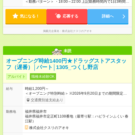
間】試用期間なし
＜勤務パターン＞ ・18:00～22:00 上記勤務時間内で1日3時間以
上 ※1日の実働時間が法定労働時間（1日8時間）を超えることは
ありません。
気になる！
応募する
詳細へ
掲載元企業名
株式会社クスリのアオキ
未読
オープニング時給1400円★ドラッグストアスタッ
フ（遅番）│パート│1305_つくし野店
アルバイト
職種未経験OK
時給1,200円～
給与
＜オープニング特別時給＞ ※2026年9月20日までの期間限定特
別時給 8:30～17:00 時給1400円 17:00～22:00 時給1500円
交通費別途支給あり
※2026年9月21日～通常時給適用 8:30～17:00 時給1200円
17:00～22:00 時給1300円 ※日祝は時給100円ＵＰ！ 22時以
福井県福井市
勤務地
降 25％増し（営業店舗のみ） 【手当】 ※登録販売者資格手当
福井県福井市定正町1108番地（最寄り駅：ハピラインふくい 春
あり（時給＋30円） 【試用期間】試用期間なし
江駅）
株式会社クスリのアオキ