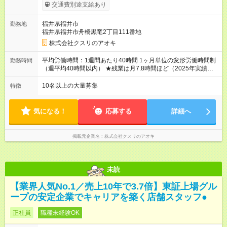
310，000円 高卒以上／月給211，000円～310，000円 ★エリア
交通費別途支給あり
手当（石川県、富山県、福井県、岐阜県、群馬県、茨城県 月1
万円）を会社規定に基づき別途支給 ★別途、賞与（年2回）、各
福井県福井市
勤務地
種手当あり ★登録販売者資格保持者への月1万円支給を含む（実
福井県福井市舟橋黒竜2丁目111番地
務経験がない方にも同額を支給） ※ただし、短時間勤務・早番
固定社員は当社規定に従い額が変動 ＝＝＝＝＝＝＝＝＝＝＝＝
株式会社クスリのアオキ
＝＝ ★職務給制度で実力次第で収入アップ！ 職務内容に応じて
給与が支払われ、昇格試験なく役職に就いた時点で年収がUPす
平均労働時間：1週間あたり40時間 1ヶ月単位の変形労働時間制
勤務時間
る制度です。 約4割の社員が入社3年目で店長に就いています。
（週平均40時間以内） ★残業は月7.8時間ほど（2025年実績）
昇格すると、最大500万円の年収を手にできます。 ＝＝＝＝＝
＜店舗の基本営業時間＞ 9時～22時 ※勤務時間は店舗により異
＝＝＝＝＝＝＝＝＝ 【試用期間】試用期間なし
なります。 ＜シフト例＞ 早番：8時00分～17時00分 中番：11
10名以上の大量募集
特徴
時～20時 遅番：13時～22時 平均労働時間：1週間あたり40時間
1ヶ月単位の変形労働時間制（週平均40時間以内） ★残業は月
7.8時間ほど（2025年実績） ＜店舗の基本営業時間＞ 9時～22
気になる！
応募する
詳細へ
時 ※勤務時間は店舗により異なります。 ＜シフト例＞ 早番：8
時00分～17時00分 中番：11時～20時 遅番：13時～22時
掲載元企業名
株式会社クスリのアオキ
未読
【業界人気No.1／売上10年で3.7倍】東証上場グル
ープの安定企業でキャリアを築く店舗スタッフ●
正社員
職種未経験OK