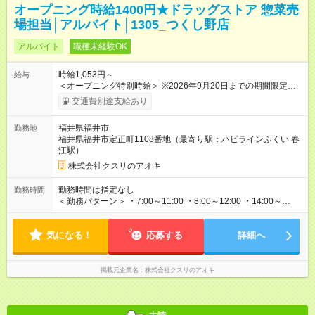
オープニング時給1400円★ドラッグストア 惣菜売
場担当│アルバイト│1305_つくし野店
アルバイト
職種未経験OK
時給1,053円～
給与
＜オープニング特別時給＞ ※2026年9月20日までの期間限定特
別時給 8:30～17:00 時給1400円 17:00～22:00 時給1500円
交通費別途支給あり
※2026年9月21日～通常時給適用 8:30～17:00 時給1053円
17:00～22:00 時給1053円 ※日祝は時給100円ＵＰ！ 22時以
福井県福井市
勤務地
降 25％増し（営業店舗のみ） ※職務手当あり！（時給＋60
福井県福井市定正町1108番地（最寄り駅：ハピラインふくい 春
円） ★マイスター手当あり（業務習得度次第で時給＋30円）
江駅）
※2026年9月21日～適用 ★当社条件に対応できる方時給UP★
8:00～17:00＋147円 17:00～22:00＋147円 ★当社条件★ 近隣店
株式会社クスリのアオキ
舗へのヘルプが可能な方 【試用期間】試用期間なし
勤務時間は指定なし
勤務時間
＜勤務パターン＞ ・7:00～11:00 ・8:00～12:00 ・14:00～
18:00 6:00～、6:30～勤務可能な方も大歓迎！ ※1日の実働時間
が法定労働時間（1日8時間）を超えることはありません。
気になる！
応募する
詳細へ
掲載元企業名
株式会社クスリのアオキ