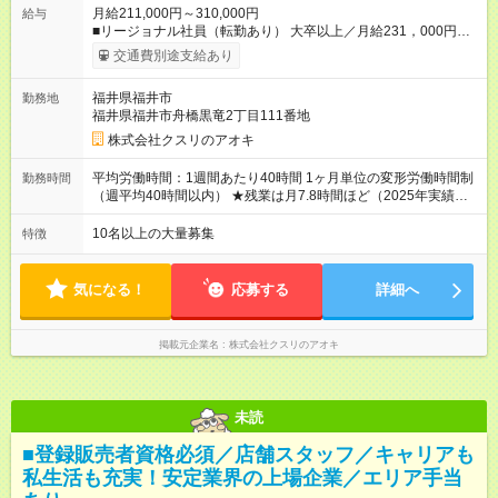
月給211,000円～310,000円
給与
■リージョナル社員（転勤あり） 大卒以上／月給231，000円～
310，000円 高卒以上／月給211，000円～310，000円 ★エリア
交通費別途支給あり
手当（石川県、富山県、福井県、岐阜県、群馬県、茨城県 月1
万円）を会社規定に基づき別途支給 ★別途、賞与（年2回）、各
福井県福井市
勤務地
種手当あり ★登録販売者資格保持者には、別途月1万円支給（実
福井県福井市舟橋黒竜2丁目111番地
務経験がない方にも同額を支給） ※ただし、短時間勤務・早番
固定社員は当社規定に従い額が変動 ＝＝＝＝＝＝＝＝＝＝＝＝
株式会社クスリのアオキ
＝＝ ★職務給制度で実力次第で収入アップ！ 職務内容に応じて
給与が支払われ、昇格試験なく役職に就いた時点で年収がUPす
平均労働時間：1週間あたり40時間 1ヶ月単位の変形労働時間制
勤務時間
る制度です。 約4割の社員が入社3年目で店長に就いています。
（週平均40時間以内） ★残業は月7.8時間ほど（2025年実績）
昇格すると、最大500万円の年収を手にできます。 ＝＝＝＝＝
＜店舗の基本営業時間＞ 9時～22時 ※勤務時間は店舗により異
＝＝＝＝＝＝＝＝＝ 【試用期間】試用期間なし
なります。 ＜シフト例＞ 早番：8時00分～17時00分 中番：11
10名以上の大量募集
特徴
時～20時 遅番：13時～22時 平均労働時間：1週間あたり40時間
1ヶ月単位の変形労働時間制（週平均40時間以内） ★残業は月
7.8時間ほど（2025年実績） ＜店舗の基本営業時間＞ 9時～22
気になる！
応募する
詳細へ
時 ※勤務時間は店舗により異なります。 ＜シフト例＞ 早番：8
時00分～17時00分 中番：11時～20時 遅番：13時～22時
掲載元企業名
株式会社クスリのアオキ
未読
■登録販売者資格必須／店舗スタッフ／キャリアも
私生活も充実！安定業界の上場企業／エリア手当