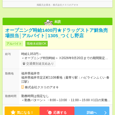
掲載元企業名
株式会社クスリのアオキ
未読
オープニング時給1400円★ドラッグストア鮮魚売
場担当│アルバイト│1305_つくし野店
アルバイト
職種未経験OK
時給1,053円～
給与
＜オープニング特別時給＞ ※2026年9月20日までの期間限定特
別時給 8:30～17:00 時給1400円 ※2026年9月21日～通常時給
交通費別途支給あり
適用 8:30～17:00 時給1053円 ※日祝は時給100円ＵＰ！ 22時
以降 25％増し（営業店舗のみ） ※職務手当あり！時給＋100
福井県福井市
勤務地
円 (内訳 手当60円＋調整手当40円） ★マイスター手当あり！
福井県福井市定正町1108番地（最寄り駅：ハピラインふくい 春
業務習得度次第で時給＋50円 ※2026年9月21日～適用 ★当社
江駅）
条件に対応できる方時給UP★ 8:00～17:00＋247円 ★当社条件
★ 近隣店舗へのヘルプが可能な方 【試用期間】試用期間なし
株式会社クスリのアオキ
勤務時間は指定なし
勤務時間
＜勤務パターン＞ ・8:00～13:00 ・11:00～15:00 ※1日の実働時
間が法定労働時間（1日8時間）を超えることはありません。
気になる！
応募する
詳細へ