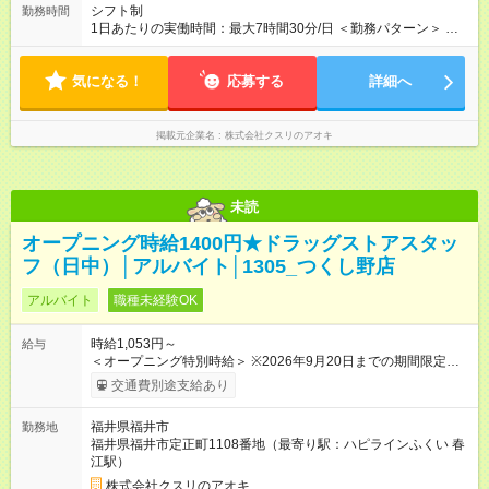
シフト制
勤務時間
1日あたりの実働時間：最大7時間30分/日 ＜勤務パターン＞ ・
16:00～22:00 1日5時間 ・閉店までのフルタイム応相談！ 1日7
時間～7.5時間
気になる！
応募する
詳細へ
掲載元企業名
株式会社クスリのアオキ
未読
オープニング時給1400円★ドラッグストアスタッ
フ（日中）│アルバイト│1305_つくし野店
アルバイト
職種未経験OK
時給1,053円～
給与
＜オープニング特別時給＞ ※2026年9月20日までの期間限定特
別時給 8:30～17:00 時給1400円 17:00～22:00 時給1500円
交通費別途支給あり
※2026年9月21日～通常時給適用 8:30～17:00 時給1053円
17:00～22:00 時給1053円 ※日祝は時給100円ＵＰ！ 22時以
福井県福井市
勤務地
降 25％増し（営業店舗のみ） 【手当】 ※登録販売者資格手当
福井県福井市定正町1108番地（最寄り駅：ハピラインふくい 春
あり（時給＋30円） ※2026年9月21日～適用 ★下記当社条件に
江駅）
対応できる方は時給――― 8:00～17:00＋147円 17:00～22:00
＋247円 ★当社条件★ 1.月の半分以上 水 日曜日出勤可能な方 2.
株式会社クスリのアオキ