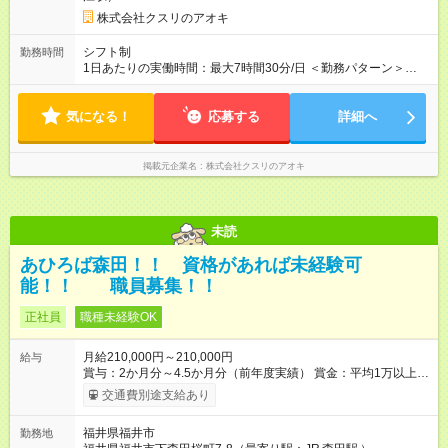
株式会社クスリのアオキ
シフト制
勤務時間
1日あたりの実働時間：最大7時間30分/日 ＜勤務パターン＞
・ 8:30～17:00 ※1日5時間 ※8:30～勤務必須 （7時間～7.5時間
のフルタイム歓迎）
気になる！
応募する
詳細へ
掲載元企業名
株式会社クスリのアオキ
未読
あひろば森田！！ 資格があれば未経験可
能！！ 職員募集！！
正社員
職種未経験OK
月給210,000円～210,000円
給与
賞与：2か月分～4.5か月分（前年度実績） 賞金：平均1万以上
（前年度実績） たとえば役職が一般職から副施設長に上がる
交通費別途支給あり
と、年収が約30万円アップします。 交通費（最大20000円／
月） 給与の振り込み日は月末です。 【試用期間】試用期間あり
福井県福井市
勤務地
試用期間の長さ：3ヶ月 雇用形態、給与は本採用時と同じです。