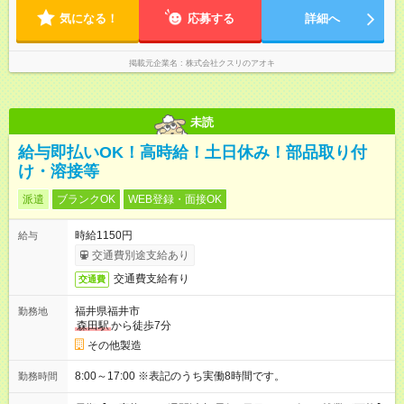
間～7.5時間のフルタイム歓迎）
気になる！
応募する
詳細へ
掲載元企業名
株式会社クスリのアオキ
未読
給与即払いOK！高時給！土日休み！部品取り付
け・溶接等
派遣
ブランクOK
WEB登録・面接OK
時給1150円
給与
交通費別途支給あり
交通費支給有り
交通費
福井県福井市
勤務地
森田駅
から徒歩7分
その他製造
8:00～17:00 ※表記のうち実働8時間です。
勤務時間