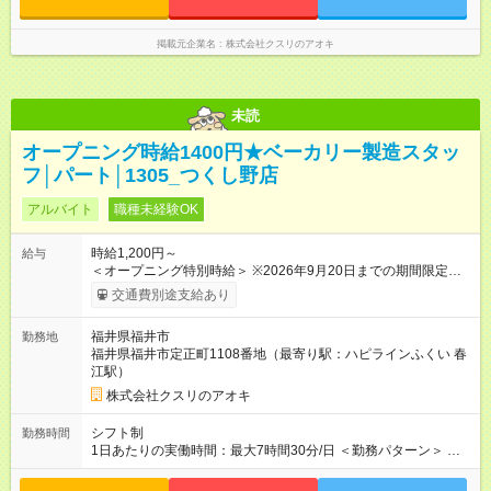
掲載元企業名
株式会社クスリのアオキ
未読
オープニング時給1400円★ベーカリー製造スタッ
フ│パート│1305_つくし野店
アルバイト
職種未経験OK
時給1,200円～
給与
＜オープニング特別時給＞ ※2026年9月20日までの期間限定特
別時給 8:30～17:00 時給1400円 ※2026年9月21日～通常時給
交通費別途支給あり
適用 8:30～17:00 時給1200円 ※日祝は時給100円ＵＰ！ 22時
以降 25％増し（営業店舗のみ） 【試用期間】試用期間なし
福井県福井市
勤務地
福井県福井市定正町1108番地（最寄り駅：ハピラインふくい 春
江駅）
株式会社クスリのアオキ
シフト制
勤務時間
1日あたりの実働時間：最大7時間30分/日 ＜勤務パターン＞ ・
7:00～ ・8:00～ ※7:00or8:00勤務必須 1日5時間 (7～7.5時間の
フルタイムも応相談)