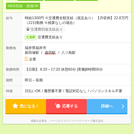
WEB登録・面接OK
時給1300円 ※交通費全額支給（規定あり） 【月収例】22.8万円
給与
（22日勤務 ※残業なしの場合）
交通費別途支給あり
交通費支給あり
交通費
福井県福井市
勤務地
新田塚駅
/
森田駅
/
八ツ島駅
企業
【日勤】 8:20～17:20 休憩60分 [実働]8時間00分
勤務時間
即日～長期
期間
日払いOK
/
履歴書不要
/
電話対応なし
/
パソコンスキル不要
特徴
気になる！
応募する
詳細へ
掲載元企業名
パーソルファクトリーパートナーズ株式会社