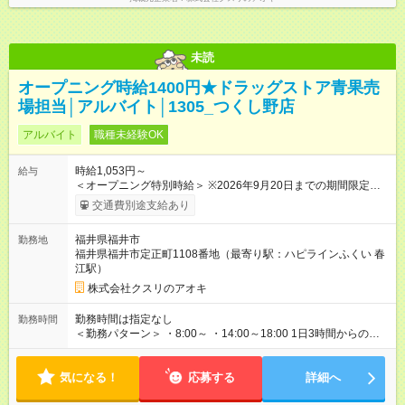
未読
オープニング時給1400円★ドラッグストア青果売
場担当│アルバイト│1305_つくし野店
アルバイト
職種未経験OK
時給1,053円～
給与
＜オープニング特別時給＞ ※2026年9月20日までの期間限定特
別時給 8:30～17:00 時給1400円 17:00～22:00 時給1500円
交通費別途支給あり
※2026年9月21日～通常時給適用 8:30～17:00 時給1053円
17:00～22:00 時給1053円 ※日祝は時給100円ＵＰ！ 22時以
福井県福井市
勤務地
降 25％増し（営業店舗のみ） ※2026年9月21日～適用 ★下記
福井県福井市定正町1108番地（最寄り駅：ハピラインふくい 春
当社条件に対応できる方は時給――― 8:00～17:00＋147円
江駅）
17:00～22:00＋247円 ★当社条件★ 近隣店舗へのヘルプが可能
な方 【試用期間】試用期間なし
株式会社クスリのアオキ
勤務時間は指定なし
勤務時間
＜勤務パターン＞ ・8:00～ ・14:00～18:00 1日3時間からの勤
務OK！ 週2日以上勤務可能な方 ※1日の実働時間が法定労働時間
（1日8時間）を超えることはありません。
気になる！
応募する
詳細へ