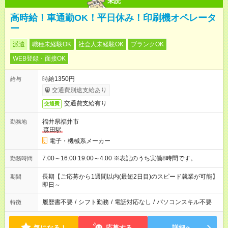
未読
高時給！車通勤OK！平日休み！印刷機オペレータ
ー
派遣
職種未経験OK
社会人未経験OK
ブランクOK
WEB登録・面接OK
時給1350円
給与
交通費別途支給あり
交通費支給有り
交通費
福井県福井市
勤務地
森田駅
電子・機械系メーカー
7:00～16:00 19:00～4:00 ※表記のうち実働8時間です。
勤務時間
長期【ご応募から1週間以内(最短2日目)のスピード就業が可能】
期間
即日～
履歴書不要
/
シフト勤務
/
電話対応なし
/
パソコンスキル不要
特徴
気になる！
応募する
詳細へ