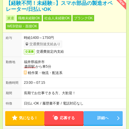
NEW
【経験不問！未経験○】スマホ部品の製造オペ
レーター/日払いOK
派遣
職種未経験OK
社会人未経験OK
ブランクOK
WEB登録・面接OK
時給1400～1750円
給与
交通費別途支給あり
交通費規定内支給
交通費
福井県福井市
勤務地
森田駅
から車5分
軽作業・物流・配送系
23:00～07:15
勤務時間
長期でお仕事できる方、大歓迎！
期間
日払いOK
/
履歴書不要
/
電話対応なし
特徴
気になる！
応募する
詳細へ