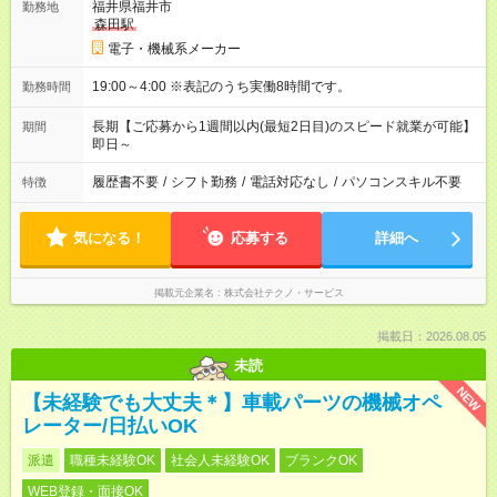
福井県福井市
勤務地
森田駅
電子・機械系メーカー
19:00～4:00 ※表記のうち実働8時間です。
勤務時間
長期【ご応募から1週間以内(最短2日目)のスピード就業が可能】
期間
即日～
履歴書不要
/
シフト勤務
/
電話対応なし
/
パソコンスキル不要
特徴
気になる！
応募する
詳細へ
掲載元企業名
株式会社テクノ・サービス
掲載日：2026.08.05
未読
NEW
【未経験でも大丈夫＊】車載パーツの機械オペ
レーター/日払いOK
派遣
職種未経験OK
社会人未経験OK
ブランクOK
WEB登録・面接OK